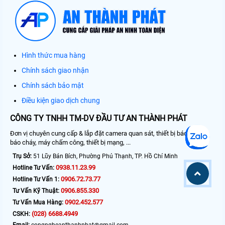
Hình thức mua hàng
Chính sách giao nhận
Chính sách bảo mật
Điều kiện giao dịch chung
CÔNG TY TNHH TM-DV ĐẦU TƯ AN THÀNH PHÁT
Đơn vị chuyên cung cấp & lắp đặt camera quan sát, thiết bị báo động,
báo cháy, máy chấm công, thiết bị mạng, ...
Trụ Sở:
51 Lũy Bán Bích, Phường Phú Thạnh, TP. Hồ Chí Minh
0938.11.23.99
Hotline Tư Vấn:
0906.72.73.77
Hotline Tư Vấn 1:
0906.855.330
Tư Vấn Kỹ Thuật:
0902.452.577
Tư Vấn Mua Hàng:
(028) 6688.4949
CSKH:
Email:
congngheanthanhphat@gmail.com