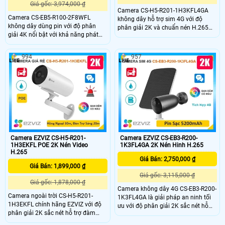
Giá gốc: 3,974,000 ₫
Camera CS-H5-R201-1H3KFL4GA
Camera CS-EB5-R100-2F8WFL
không dây hỗ trợ sim 4G với độ
không dây dùng pin với độ phân
phân giải 2K và chuẩn nén H.265
giải 4K nổi bật với khả năng phát
giúp tiết kiệm băng thông camera
hiện hình dáng người và phương
có khả năng đàm thoại 2 chiều tầm
tiện hỗ trợ đàm thoại 2 chiều
nhìn hồng ngoại lên đến 30m và
994
957
camera còn trang bị còi cảnh báo
ánh sáng trắng 20m đảm bảo quan
và đèn chớp tăng cường an ninh khi
sát rõ ràng cả ngày lẫn đêm với
phát hiện sự xâm nhập camera tích
chuẩn IP67 camera còn tích hợp
hợp tấm pin năng lượng mặt trời và
tính năng phát hiện thông minh và
pin sạc đạt chuẩn IP65 chống nước
cảnh báo bằng còi và đèn chớp
và bụi giúp hoạt động bền bỉ trong
mọi điều kiện thời tiết.
Camera EZVIZ CS-H5-R201-
Camera EZVIZ CS-EB3-R200-
1H3EKFL POE 2K Nén Video
1K3FL4GA 2K Nén Hinh H.265
H.265
Giá Bán: 2,750,000 ₫
Giá Bán: 1,899,000 ₫
Giá gốc: 3,115,000 ₫
Giá gốc: 1,878,000 ₫
Camera không dây 4G CS-EB3-R200-
Camera ngoài trời CS-H5-R201-
1K3FL4GA là giải pháp an ninh tối
1H3EKFL chính hãng EZVIZ với độ
ưu với độ phân giải 2K sắc nét hỗ
phân giải 2K sắc nét hỗ trợ đàm
trợ nhận diện người và phương tiện
thoại hai chiều và phát hiện thông
chính xác. Camera nổi bật với khả