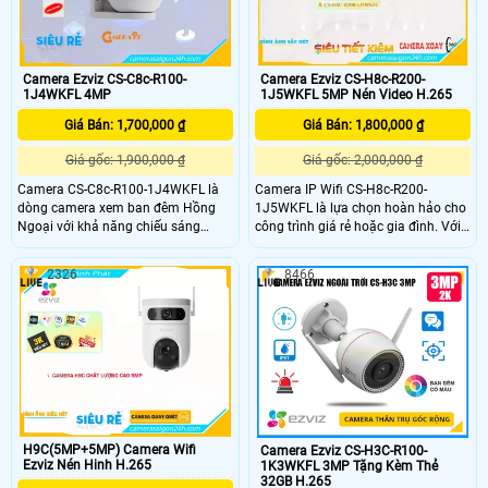
Camera Ezviz CS-C8c-R100-
Camera Ezviz CS-H8c-R200-
1J4WKFL 4MP
1J5WKFL 5MP Nén Video H.265
Giá Bán: 1,700,000 ₫
Giá Bán: 1,800,000 ₫
Giá gốc: 1,900,000 ₫
Giá gốc: 2,000,000 ₫
Camera CS-C8c-R100-1J4WKFL là
Camera IP Wifi CS-H8c-R200-
dòng camera xem ban đêm Hồng
1J5WKFL là lựa chọn hoàn hảo cho
Ngoại với khả năng chiếu sáng
công trình giá rẻ hoặc gia đình. Với
30m, mang đến hình ảnh sắc nét ở
độ phân giải sắc nét lên đến 5.0
mọi góc nhìn. Với công nghệ hình
megapixel, bạn sẽ có cơ hội quan
2326
8466
ảnh Ultra 2k, hình ảnh trở nên rõ nét
sát mọi chi tiết một cách rõ ràng.
và chất lượng cao. Thiết bị còn tích
Đặc biệt, tính năng Full Color cho
hợp công nghệ IP Wifi, giúp dễ dàng
phép xem ban đêm như ban ngày
kết nối và sử dụng trong nhà
trong khoảng cách 20m, tiết kiệm và
thuận tiện hơn
H9C(5MP+5MP) Camera Wifi
Camera Ezviz CS-H3C-R100-
Ezviz Nén Hinh H.265
1K3WKFL 3MP Tặng Kèm Thẻ
32GB H.265