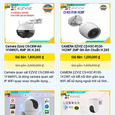
minh với cảnh báo bằng còi và đèn
năng đàm thoại hai chiều lưu trữ thẻ
5685
6184
chớp. Với hồng ngoại 30m đèn trợ
nhớ đến 512GB và tích hợp pin sạc
sáng 20m camera mang đến hình
cùng chuẩn IP65 chống bụi nước,
ảnh ban đêm có màu chân thực.
phù hợp sử dụng cả trong nhà lẫn
ngoài trời.
Camera Ezviz CS-C8W-A0-
CAMERA EZVIZ CS-H3C-R100-
1F4WKFL 4MP 3K H.265
1K2WF 2MP Ghi Âm Chuẩn H.265
Giá Bán: 1,800,000 ₫
Giá Bán: 1,200,000 ₫
Giá gốc: 2,000,000 ₫
Giá gốc: 1,500,000 ₫
Camera quan sát EZVIZ CS-C8W-A0-
CAMERA EZVIZ CS-H3C-R100-
1F4WKFL là dòng camera quan sát
1K2WF với kết nối đơn giản qua
IP WIFI quay xoay chuyên dụng.
WiFi để sử dụng ngoài trời và tính
Camera hỗ trợ dộ phâm giải 4.0
năng thông minh thì H3c có thể là
Megapixel(2K+). Camera hỗ trợ
lựa chọn tốt nhất mà bạn sẽ tìm
3398
2757
giám sát an ninh có màu ban đêm
thấy. CAMERA EZVIZ CS-H3C-R100-
24/24 đem lại tầm nhìn rõ ràng
1K2WF được thiết kế tốt để cung
cấp khả năng bảo vệ đáng tin cậy từ
ngày đến đêm, bao gồm phát hiện
con người do AI hỗ trợ