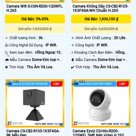
Camera Wifi S-C6N-R200-1Q5WFL
Camera Không Dây CS-CB2-R105-
H.265
1K3F4GA-WH Chuẩn H.265
Giá Bán: 5%-35%
Giá Bán: 1,836,100 ₫
Giá gốc: 1,053,000 ₫
Giá gốc: 2,623,000 ₫
🔅 Chất lượng hình :
3k .
🔆 Hình Ành Chất Lượng :
2K Lite .
👍 Công Nghệ Sử Dụng :
IP Wifi.
⚛️ Công Nghệ :
IP Wifi.
🌜 Xem ban đêm :
Hồng Ngoại 10m
⭐ Khoảng Cách Ban Đêm :
Hồng
Hồng Ngoại SMD.
Ngoại 10m Hồng Ngoại SMD.
🌧️ Mẫu Camera
Dome Kim loại +
🐜 Mẫu Camera
Dome Kim loại +
Nhựa.
Nhựa.
️♚ Tích Hợp :
Thu Âm Và Loa.
️✔️ Tích Hợp :
Thu Âm Và Loa.
746
641
Camera CS-CB2-R105-1K3F4GA-
Camera Ezviz CS-H6c-R200-
BK Mẫu Đẹp
1Q5WFL 5MP Nén Video H.265