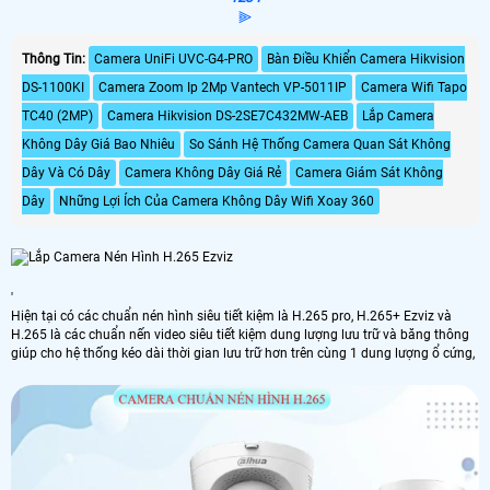
⫸
Thông Tin:
Camera UniFi UVC-G4-PRO
Bàn Điều Khiển Camera Hikvision
DS-1100KI
Camera Zoom Ip 2Mp Vantech VP-5011IP
Camera Wifi Tapo
TC40 (2MP)
Camera Hikvision DS-2SE7C432MW-AEB
Lắp Camera
Không Dây Giá Bao Nhiêu
So Sánh Hệ Thống Camera Quan Sát Không
Dây Và Có Dây
Camera Không Dây Giá Rẻ
Camera Giám Sát Không
Dây
Những Lợi Ích Của Camera Không Dây Wifi Xoay 360
'
Hiện tại có các chuẩn nén hình siêu tiết kiệm là H.265 pro, H.265+ Ezviz và
H.265 là các chuẩn nến video siêu tiết kiệm dung lượng lưu trữ và băng thông
giúp cho hệ thống kéo dài thời gian lưu trữ hơn trên cùng 1 dung lượng ổ cứng,