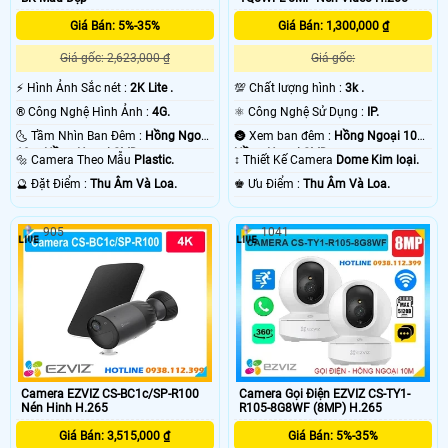
Giá Bán: 5%-35%
Giá Bán: 1,300,000 ₫
Giá gốc: 2,623,000 ₫
Giá gốc:
️⚡ Hình Ảnh Sắc nét :
2K Lite .
💯 Chất lượng hình :
3k .
®️ Công Nghệ Hình Ảnh :
4G.
⚛️ Công Nghệ Sử Dụng :
IP.
🌜 Tầm Nhìn Ban Đêm :
Hồng Ngoại
🌚 Xem ban đêm :
Hồng Ngoại 10m
10m Hồng Ngoại SMD.
Hồng Ngoại SMD.
🔩 Camera Theo Mẫu
Plastic.
↕️ Thiết Kế Camera
Dome Kim loại.
️🔮 Đặt Điểm :
Thu Âm Và Loa.
️♚ Ưu Điểm :
Thu Âm Và Loa.
905
1041
Camera EZVIZ CS-BC1c/SP-R100
Camera Gọi Điện EZVIZ CS-TY1-
Nén Hinh H.265
R105-8G8WF (8MP) H.265
Giá Bán: 3,515,000 ₫
Giá Bán: 5%-35%