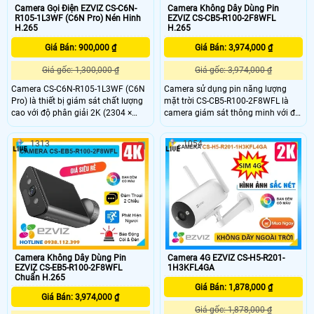
Camera Gọi Điện EZVIZ CS-C6N-
Camera Không Dây Dùng Pin
R105-1L3WF (C6N Pro) Nén Hinh
EZVIZ CS-CB5-R100-2F8WFL
H.265
H.265
Giá Bán: 900,000 ₫
Giá Bán: 3,974,000 ₫
Giá gốc: 1,300,000 ₫
Giá gốc: 3,974,000 ₫
Camera CS-C6N-R105-1L3WF (C6N
Camera sử dụng pin năng lượng
Pro) là thiết bị giám sát chất lượng
mặt trời CS-CB5-R100-2F8WFL là
cao với độ phân giải 2K (2304 ×
camera giám sát thông minh với độ
1296) mang lại hình ảnh sắc nét và
phân giải cao lên đến 8MP cho hình
chi tiết Camera có khả năng quay
ảnh sắc nét và chi tiết Tích hợp
1313
1054
xoay 360 độ đàm thoại 2 chiều tích
công nghệ AI camera có khả năng
hợp nút gọi điện cảm ứng tiện lợi
phát hiện dáng người và phương
giúp bạn dễ dàng tương tác từ xa
tiện báo động khi phát hiện xâm
nhập Thiết kế bền bỉ chống nước
IP65 phù hợp lắp đặt trong mọi điều
kiện thời tiết.
Camera Không Dây Dùng Pin
Camera 4G EZVIZ CS-H5-R201-
EZVIZ CS-EB5-R100-2F8WFL
1H3KFL4GA
Chuẩn H.265
Giá Bán: 1,878,000 ₫
Giá Bán: 3,974,000 ₫
Giá gốc: 1,878,000 ₫