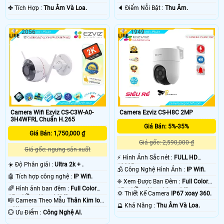
️✤ Tích Hợp :
Thu Âm Và Loa.
️🔈 Điểm Nỗi Bật :
Thu Âm.
2056
1949
Camera Wifi Ezviz CS-C3W-A0-
Camera Ezviz CS-H8C 2MP
3H4WFRL Chuẩn H.265
Giá Bán: 5%-35%
Giá Bán: 1,750,000 ₫
Giá gốc: 2,590,000 ₫
Giá gốc: ngưng sản xuất
️⚡ Hình Ảnh Sắc nét :
FULL HD
☀️ Độ Phân giải :
Ultra 2k + .
1080P .
🕉️ Công Nghệ Hình Ảnh :
IP Wifi.
🤖️ Tích hợp công nghệ :
IP Wifi.
❈ Xem Được Ban Đêm :
Full Color
🌈 Hình ảnh ban đêm :
Full Color
15m Hồng Ngoại Smart IR.
💢 Thiết Kế Camera
IP67 xoay 360.
15m Hồng Ngoại SMD.
🎼️ Camera Theo Mẫu
Thân Kim loại
️🔮 Khả Năng :
Thu Âm Và Loa.
+ Nhựa.
️💮 Ưu Điểm :
Công Nghệ AI.