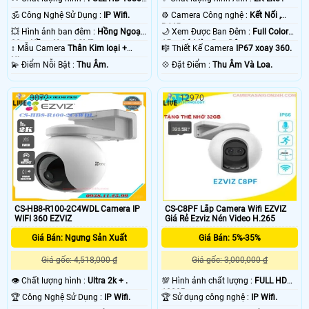
.
🕉️ Công Nghệ Sử Dụng :
IP Wifi.
⚙ Camera Công nghệ :
Kết Nối ,
RJ45.
💥 Hình ảnh ban đêm :
Hồng Ngoại
🌙 Xem Được Ban Đêm :
Full Color
30m Hồng Ngoại SMD.
15m Có Màu Ban Ðêm.
↕️ Mẫu Camera
Thân Kim loại +
🎼️ Thiết Kế Camera
IP67 xoay 360.
Nhựa.
️💫 Điểm Nỗi Bật :
Thu Âm.
️💠 Đặt Điểm :
Thu Âm Và Loa.
3072
12970
CS-HB8-R100-2C4WDL Camera IP
CS-C8PF Lắp Camera Wifi EZVIZ
WIFI 360 EZVIZ
Giá Rẻ Ezviz Nén Video H.265
Giá Bán: Ngưng Sản Xuất
Giá Bán: 5%-35%
Giá gốc: 4,518,000 ₫
Giá gốc: 3,000,000 ₫
👁 Chất lượng hình :
Ultra 2k + .
💯 Hình ảnh chất lượng :
FULL HD
1080P .
🏆 Công Nghệ Sử Dụng :
IP Wifi.
🏆 Sử dụng công nghệ :
IP Wifi.