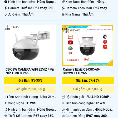
🌚 Hình ảnh ban đêm :
Hồng Ngoại
🌈 Xem Được Ban Đêm :
Hồng
30m Hồng Ngoại SMD.
Ngoại 30m Hồng Ngoại SMD.
🗜️ Camera Thiết Kế
IP67 xoay 360.
🕉️ Camera Theo Mẫu
IP67 xoay
360.
️➲ Ưu Điểm :
Thu Âm.
️☣️ Khả Năng :
Thu Âm.
5635
2020
CS-C8W CAMERA WIFI EZVIZ 4Mp
Camera Ezviz CS-C8C-A0-
Nén Hinh H.265
3H2WFL1 H.265
Giá Bán: 5%-35%
Giá Bán: 5%-35%
Giá gốc: 2,900,000 ₫
Giá gốc: 2,015,000 ₫
️⚡ Hình Ành Chất Lượng :
Ultra 2k + .
🦉 Độ Phân giải :
FULL HD 1080P .
⚜️ Công Nghệ :
IP Wifi.
⚛️ Tích hợp công nghệ :
IP Wifi.
🌙 Hình ảnh ban đêm :
Hồng Ngoại
🌙 Hình ảnh ban đêm :
Hồng Ngoại
30m Hồng Ngoại SMD.
30m Hồng Ngoại Smart IR.
🔩 Thiết Kế Camera
IP67 xoay 360.
🎨 Camera Dòng
IP67 xoay 360.