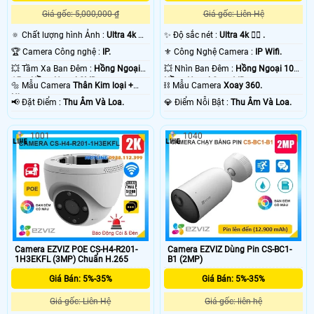
Giá gốc: 5,000,000 ₫
Giá gốc: Liên Hệ
🔅 Chất lượng hình Ảnh :
Ultra 4k 👍🏾
✨ Độ sắc nét :
Ultra 4k 👍🏾 .
.
🏆 Camera Công nghệ :
IP.
⚜️ Công Nghệ Camera :
IP Wifi.
💥 Tầm Xa Ban Đêm :
Hồng Ngoại
💥 Nhìn Ban Đêm :
Hồng Ngoại 10m
15m Hồng Ngoại SMD.
Hồng Ngoại Smart IR.
🔩 Mẫu Camera
Thân Kim loại +
⛓ Mẫu Camera
Xoay 360.
Nhựa.
️📢 Đặt Điểm :
Thu Âm Và Loa.
️💎 Điểm Nỗi Bật :
Thu Âm Và Loa.
1001
1040
Camera EZVIZ POE CS-H4-R201-
Camera EZVIZ Dùng Pin CS-BC1-
1H3EKFL (3MP) Chuẩn H.265
B1 (2MP)
Giá Bán: 5%-35%
Giá Bán: 5%-35%
Giá gốc: Liên Hệ
Giá gốc: liên hệ