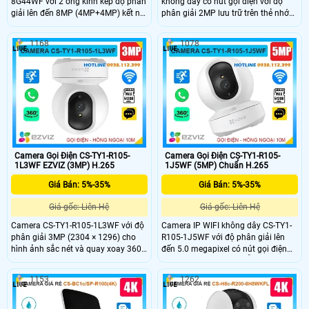
8G44WF với 2 ống kính kép độ phân
không dây có nút gọi điện với độ
giải lên đến 8MP (4MP+4MP) kết nối
phân giải 2MP lưu trữ trên thẻ nhớ
wifi không dây có khe thẻ nhớ
512GB chip xử lý CMOS cho hình
512GB, chip xử lý CMOS. hồng ngoại
ảnh rõ nét hồng ngoại tầm nhìn xa
1168
1078
10m phát hiện chuyển động thông
10m hỗ trợ chức năng tự động theo
minh hình ảnh sắc nét. Camera hỗ
dõi người xâm nhập Phát hiện hình
trợ nút gọi điện thoại chỉ cần 1
dạng con người thông minh tích
chạm, 1 ống kính cố định và 1 ống
hợp mic và loa dễ dàng đàm thoại
kính quay quét được 360 độ dễ
được 2 chiều giá rẻ phù hợp lắp đặt
dàng sử dụng giá rẻ.
trong nhà.
Camera Gọi Điện CS-TY1-R105-
Camera Gọi Điện CS-TY1-R105-
1L3WF EZVIZ (3MP) H.265
1J5WF (5MP) Chuẩn H.265
Giá Bán: 5%-35%
Giá Bán: 5%-35%
Giá gốc: Liên Hệ
Giá gốc: Liên Hệ
Camera CS-TY1-R105-1L3WF với độ
Camera IP WIFI không dây CS-TY1-
phân giải 3MP (2304 × 1296) cho
R105-1J5WF với độ phân giải lên
hình ảnh sắc nét và quay xoay 360
đến 5.0 megapixel có nút gọi điện
độ, bao quát toàn bộ không gian.
thoại chỉ cần 1 chạm dễ dàng giám
Công nghệ nén H.265 giúp tiết kiệm
sát trên điện thoại hồng ngoại tầm
1153
1262
băng thông, tích hợp AI phát hiện và
nhìn xa 10m. Camera được thiết kế
theo dõi chuyển động thông minh.
mỹ thuật cao và bắt mắt, camera có
Ngoài ra, camera hỗ trợ thẻ nhớ lên
khả năng xoay 360 độ tích họp mic