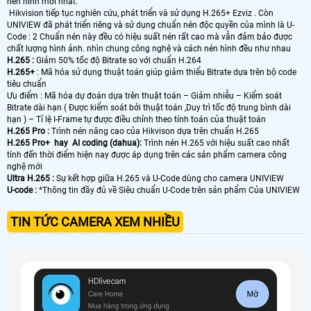
nén hình mới nhất.
Hikvision tiếp tục nghiên cứu, phát triển và sử dụng H.265+ Ezviz . Còn
UNIVIEW đã phát triển riêng và sử dụng chuẩn nén độc quyền của mình là U-
Code : 2 Chuẩn nén này đều có hiệu suất nén rất cao mà vẫn đảm bảo được
chất lượng hình ảnh. nhìn chung công nghệ và cách nén hình đều như nhau
H.265 :
Giảm 50% tốc độ Bitrate so với chuẩn H.264
H.265+
: Mã hóa sử dụng thuật toán giúp giảm thiểu Bitrate dựa trên bộ code
tiêu chuẩn
Ưu điểm : Mã hóa dự đoán dựa trên thuật toán – Giảm nhiễu – Kiểm soát
Bitrate dài hạn ( Được kiểm soát bởi thuật toán ,Duy trì tốc độ trung bình dài
hạn ) – Tỉ lệ I-Frame tự được điều chỉnh theo tính toán của thuật toán
H.265 Pro :
Trình nén nâng cao của Hikvison dựa trên chuẩn H.265
H.265 Pro+ hay AI coding (dahua):
Trình nén H.265 với hiệu suất cao nhất
tính đến thời điểm hiện nay được áp dụng trên các sản phẩm camera công
nghệ mới
Ultra H.265 :
Sự kết hợp giữa H.265 và U-Code dùng cho camera UNIVIEW
U-code :
*Thông tin đầy đủ về Siêu chuẩn U-Code trên sản phẩm Của UNIVIEW
TIN TỨC CAMERA XEM NHIỀU