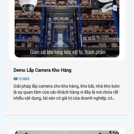
Demo Lắp Camera Kho Hàng
31883
Giải pháp lắp camera cho kho hàng, kho bãi, nhà kho luôn
là sự quan tâm của các khách hàng vì đây là nơi chứa rất
nhiều vật dụng, tài sản có giá trị của doanh nghiệp, có
những vật quan trọng thì càng phải có 1 hệ thống an ninh
để bảo vệ vì tránh các kẻ gian đột nhập và lấy cắp tài sản
của gia đình. Dưới đây là thông tin bạn cần biết để có thể
chọn lựa camera cho kho hàng của mình.