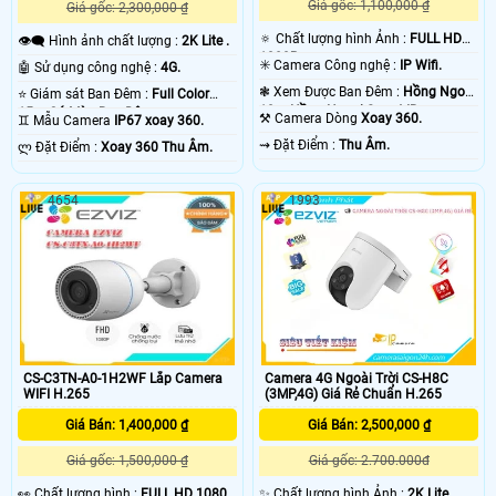
Giá gốc: 1,100,000 ₫
Giá gốc: 2,300,000 ₫
🔅 Chất lượng hình Ảnh :
FULL HD
👁️‍🗨 Hình ảnh chất lượng :
2K Lite .
1080P .
✳️ Camera Công nghệ :
IP Wifi.
🤖️ Sử dụng công nghệ :
4G.
❃ Xem Được Ban Đêm :
Hồng Ngoại
⭐ Giám sát Ban Đêm :
Full Color
10m Hồng Ngoại Smart IR.
15m Có Màu Ban Ðêm.
⚒ Camera Dòng
Xoay 360.
♊ Mẫu Camera
IP67 xoay 360.
️⇝ Đặt Điểm :
Thu Âm.
️ლ Đặt Điểm :
Xoay 360 Thu Âm.
4654
1993
CS-C3TN-A0-1H2WF Lắp Camera
Camera 4G Ngoài Trời CS-H8C
WIFI H.265
(3MP,4G) Giá Rẻ Chuẩn H.265
Giá Bán: 1,400,000 ₫
Giá Bán: 2,500,000 ₫
Giá gốc: 1,500,000 ₫
Giá gốc: 2.700.000đ
️👀 Chất lượng hình :
FULL HD 1080P
✨ Chất lượng hình Ảnh :
2K Lite .