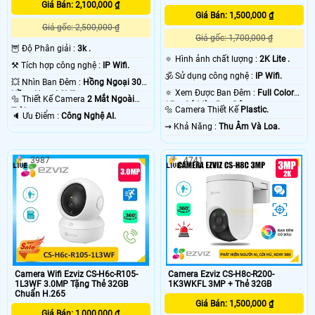
Giá Bán: 2,100,000 ₫
Giá Bán: 1,500,000 ₫
Giá gốc: 2,500,000 ₫
Giá gốc: 1,700,000 ₫
🦉 Độ Phân giải :
3k .
🔅 Hình ảnh chất lượng :
2K Lite .
⚒ Tích hợp công nghệ :
IP Wifi.
🕉️ Sử dụng công nghệ :
IP Wifi.
💥 Nhìn Ban Đêm :
Hồng Ngoại 30m
🔅 Xem Được Ban Đêm :
Full Color
Hồng Ngoại SMD.
🔩 Thiết Kế Camera
2 Mắt Ngoài
15m Có Màu Ban Ðêm.
🔩 Camera Thiết Kế
Plastic.
Trời.
️🔈 Ưu Điểm :
Công Nghệ AI.
️⇝ Khả Năng :
Thu Âm Và Loa.
3987
4741
Camera Wifi Ezviz CS-H6c-R105-
Camera Ezviz CS-H8c-R200-
1L3WF 3.0MP Tặng Thẻ 32GB
1K3WKFL 3MP + Thẻ 32GB
Chuẩn H.265
Giá Bán: 1,500,000 ₫
Giá Bán: 1,000,000 ₫