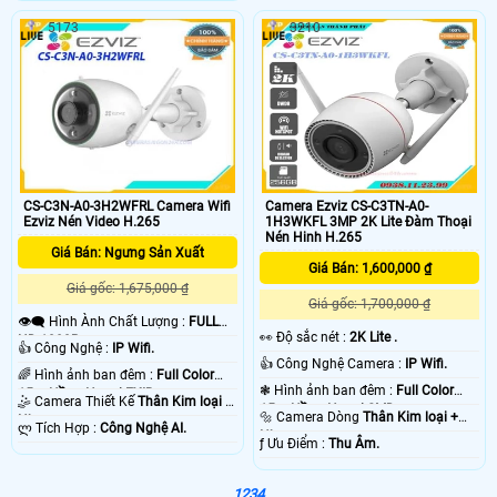
5173
3210
CS-C3N-A0-3H2WFRL Camera Wifi
Camera Ezviz CS-C3TN-A0-
Ezviz Nén Video H.265
1H3WKFL 3MP 2K Lite Đàm Thoại
Nén Hinh H.265
Giá Bán: Ngưng Sản Xuất
Giá Bán: 1,600,000 ₫
Giá gốc: 1,675,000 ₫
Giá gốc: 1,700,000 ₫
👁️‍🗨 Hình Ành Chất Lượng :
FULL
️👀 Độ sắc nét :
2K Lite .
HD 1080P .
👍 Công Nghệ :
IP Wifi.
👍 Công Nghệ Camera :
IP Wifi.
🌈 Hình ảnh ban đêm :
Full Color
❃ Hình ảnh ban đêm :
Full Color
15m Hồng Ngoại EXIR.
🤹 Camera Thiết Kế
Thân Kim loại +
15m Hồng Ngoại SMD.
🔩 Camera Dòng
Thân Kim loại +
Nhựa.
️ლ Tích Hợp :
Công Nghệ AI.
Nhựa.
️ƒ Ưu Điểm :
Thu Âm.
1
2
3
4