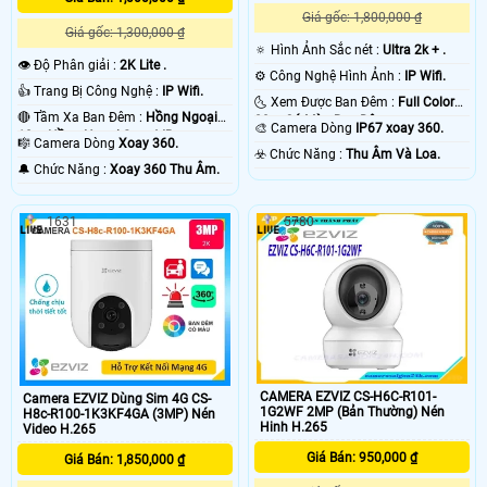
Giá gốc: 1,800,000 ₫
Giá gốc: 1,300,000 ₫
🔅 Hình Ảnh Sắc nét :
Ultra 2k + .
👁 Độ Phân giải :
2K Lite .
⚙ Công Nghệ Hình Ảnh :
IP Wifi.
👍 Trang Bị Công Nghệ :
IP Wifi.
🌜 Xem Được Ban Đêm :
Full Color
🔴 Tầm Xa Ban Đêm :
Hồng Ngoại
20m Có Màu Ban Ðêm.
🎨 Camera Dòng
IP67 xoay 360.
10m Hồng Ngoại Smart IR.
🎼️ Camera Dòng
Xoay 360.
️☣️ Chức Năng :
Thu Âm Và Loa.
️🔔 Chức Năng :
Xoay 360 Thu Âm.
1631
5780
CAMERA EZVIZ CS-H6C-R101-
Camera EZVIZ Dùng Sim 4G CS-
1G2WF 2MP (Bản Thường) Nén
H8c-R100-1K3KF4GA (3MP) Nén
Hinh H.265
Video H.265
Giá Bán: 950,000 ₫
Giá Bán: 1,850,000 ₫