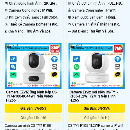
🦉 Chất lượng hình Ảnh :
2K Lite .
💯 Chất lượng hình Ảnh :
FULL HD
1080P .
⚙ Camera Công nghệ :
IP Wifi.
👍 Camera Công nghệ :
IP Wifi.
🌙 Khi xem thiếu sáng :
Full Color
🔴 Xem Được Ban Đêm :
Hồng
20m Có Màu Ban Ðêm.
Ngoại 10m Có Màu Ban Ðêm.
💦 Thiết Kế Camera
Dome Plastic.
💢 Camera Thiết Kế
Thân Plastic.
️₤ Khả Năng :
Thu Âm Và Loa.
️⇝ Đặt Điểm :
Thu Âm Và Loa.
951
920
Camera EZVIZ Ống Kính Kép CS-
Camera Ezviz Gọi Điện CS-TY1-
TY7-R100-8G44WF Nén Video
R105-1L2WF (2MP) Nén Hinh
H.265
H.265
Giá Bán: 5%-35%
Giá Bán: 5%-35%
Giá gốc: Liên Hệ
Giá gốc: Liên Hệ
Camera an ninh CS-TY7-R100-
CS-TY1-R105-1L2WF camera IP wifi