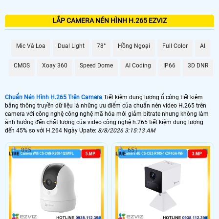
LẮP CAMERA NÉN HÌNH H.265 EZVIZ
Mic Và Loa
Dual Light
78°
Hồng Ngoại
Full Color
AI
CMOS
Xoay 360
Speed Dome
AI Coding
IP66
3D DNR
Chuẩn Nén Hình H.265 Trên Camera
Tiết kiệm dung lượng ổ cứng tiết kiệm
băng thông truyền dữ liệu là những ưu điểm của chuẩn nén video H.265 trên
camera với công nghệ công nghệ mã hóa mới giảm bitrate nhưng không làm
ảnh hưởng đến chất lượng của video công nghệ h.265 tiết kiệm dung lượng
đến 45% so với H.264 Ngày Upate:
8/8/2026 3:15:13 AM
895
651