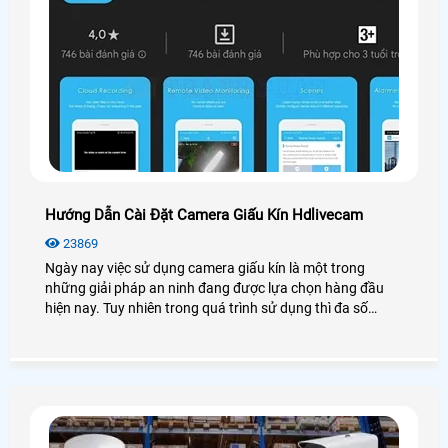
Hướng Dẫn Cài Đặt Camera Giấu Kín Hdlivecam
23869
Ngày nay việc sử dụng camera giấu kín là một trong
những giải pháp an ninh đang được lựa chọn hàng đầu
hiện nay. Tuy nhiên trong quá trình sử dụng thì đa số
người dùng đang gặp nhiều khó khăn trong việc cài đặt,
đặc biệt là phần mềm HDlivecam. Để giúp cho bạn, An
Thành Phát xin được hướng dẫn cài đặt camera giấu kín
với phần mềm HDlivecam một cách chi tiết nhất, dễ dàng
nhất.