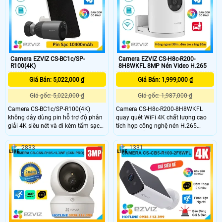
đến 512GB, đàm thoại hai chiều với
và loa đàm thoại 2 chiều, phát hiện
micro và loa tích hợp, cùng hồng
và theo dõi chuyển động thông
ngoại 10m giúp quan sát rõ ràng cả
minh camera cho hình ảnh sắc nét
trong đêm.
giá rẻ.
Camera EZVIZ CS-BC1c/SP-
Camera EZVIZ CS-H8c-R200-
R100(4K)
8H8WKFL 8MP Nén Video H.265
Giá Bán: 5,022,000 ₫
Giá Bán: 1,999,000 ₫
Giá gốc: 5,022,000 ₫
Giá gốc: 1,987,000 ₫
Camera CS-BC1c/SP-R100(4K)
Camera CS-H8c-R200-8H8WKFL
không dây dùng pin hỗ trợ độ phân
quay quét WiFi 4K chất lượng cao
giải 4K siêu nét và đi kèm tấm sạc
tích hợp công nghệ nén H.265
năng lượng mặt trời tiện lợi. Camera
camera nổi bật với khả năng phát
tích hợp công nghệ nén H.265 phát
hiện người, phương tiện, theo dõi
2833
1331
hiện thông minh, đàm thoại 2 chiều
chuyển động thông minh và cảnh
cùng hồng ngoại và đèn trợ sáng
báo hiệu quả bằng còi, đèn chớp.
tầm xa 15m. Thiết kế chuẩn IP65
Với hồng ngoại 30m, đèn trợ sáng
giúp camera hoạt động bền bỉ trong
20m, đàm thoại 2 chiều và tiêu
mọi điều kiện thời tiết
chuẩn IP65, đây là lựa chọn lý tưởng
cho việc giám sát an ninh