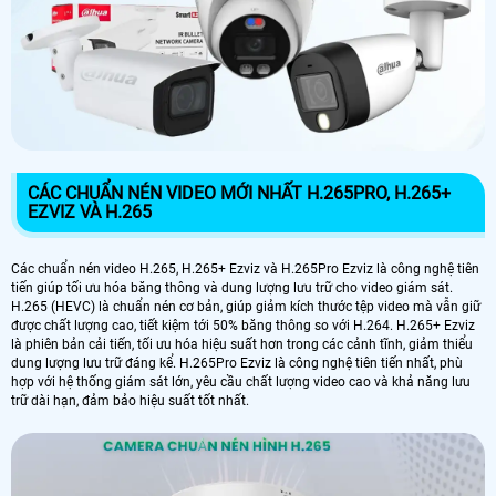
CÁC CHUẨN NÉN VIDEO MỚI NHẤT H.265PRO, H.265+
EZVIZ VÀ H.265
Các chuẩn nén video H.265, H.265+ Ezviz và H.265Pro Ezviz là công nghệ tiên
tiến giúp tối ưu hóa băng thông và dung lượng lưu trữ cho video giám sát.
H.265 (HEVC) là chuẩn nén cơ bản, giúp giảm kích thước tệp video mà vẫn giữ
được chất lượng cao, tiết kiệm tới 50% băng thông so với H.264. H.265+ Ezviz
là phiên bản cải tiến, tối ưu hóa hiệu suất hơn trong các cảnh tĩnh, giảm thiểu
dung lượng lưu trữ đáng kể. H.265Pro Ezviz là công nghệ tiên tiến nhất, phù
hợp với hệ thống giám sát lớn, yêu cầu chất lượng video cao và khả năng lưu
trữ dài hạn, đảm bảo hiệu suất tốt nhất.