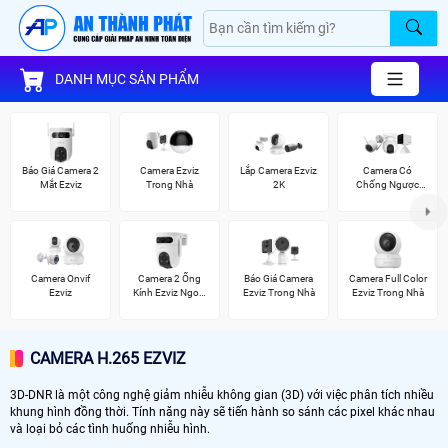
DANH MỤC SẢN PHẨM
Báo Giá Camera 2
Camera Ezviz
Lắp Camera Ezviz
Camera Có
Mắt Ezviz
Trong Nhà
2K
Chống Ngược
Sáng Ezviz
Camera Onvif
Camera 2 Ống
Báo Giá Camera
Camera Full Color
Ezviz
Kính Ezviz Ngoài
Ezviz Trong Nhà
Ezviz Trong Nhà
Trời
CAMERA H.265 EZVIZ
3D-DNR là một công nghệ giảm nhiễu không gian (3D) với việc phân tích nhiều
khung hình đồng thời. Tính năng này sẽ tiến hành so sánh các pixel khác nhau
và loại bỏ các tình huống nhiễu hình.