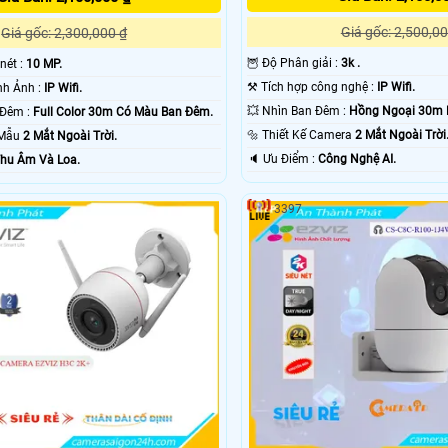
Giá gốc: 2,500,00
Giá gốc: 2,300,000 ₫
🦉 Độ Phân giải :
3k .
 nét :
10 MP.
⚒ Tích hợp công nghệ :
IP Wifi.
®️ Công Nghệ Hình Ảnh :
IP Wifi.
💥 Nhìn Ban Đêm :
Hồng Ngoại 30m 
🔅 Giám sát Ban Đêm :
Full Color 30m Có Màu Ban Ðêm.
🔩 Thiết Kế Camera
2 Mắt Ngoài Trời
 Mẫu
2 Mắt Ngoài Trời.
️🔈 Ưu Điểm :
Công Nghệ AI.
hu Âm Và Loa.
3397