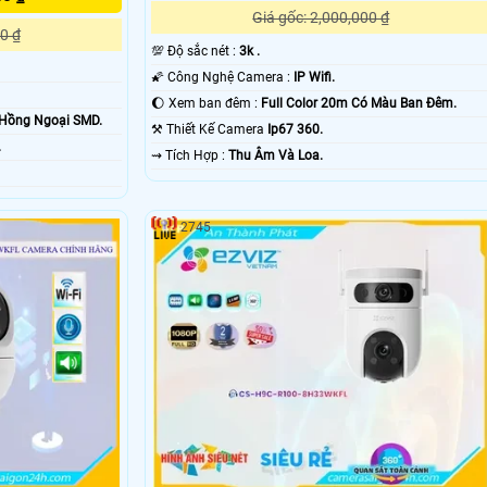
Giá gốc: 2,000,000 ₫
0 ₫
💯 Độ sắc nét :
3k .
🌠 Công Nghệ Camera :
IP Wifi.
🌔 Xem ban đêm :
Full Color 20m Có Màu Ban Ðêm.
Hồng Ngoại SMD.
⚒ Thiết Kế Camera
Ip67 360.
.
️⇝ Tích Hợp :
Thu Âm Và Loa.
2745