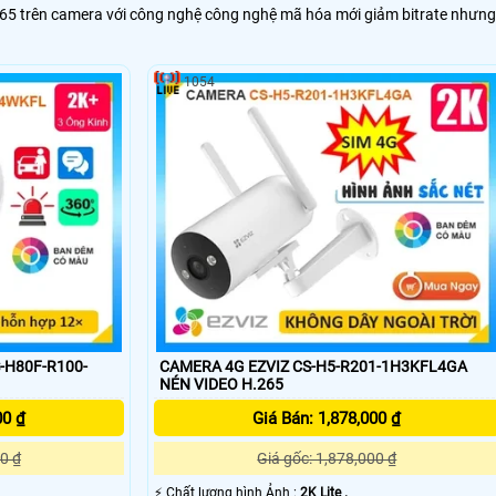
.265 trên camera với công nghệ công nghệ mã hóa mới giảm bitrate nhưng
1054
-H80F-R100-
CAMERA 4G EZVIZ CS-H5-R201-1H3KFL4GA
NÉN VIDEO H.265
00 ₫
Giá Bán: 1,878,000 ₫
0 ₫
Giá gốc: 1,878,000 ₫
️⚡ Chất lượng hình Ảnh :
2K Lite .