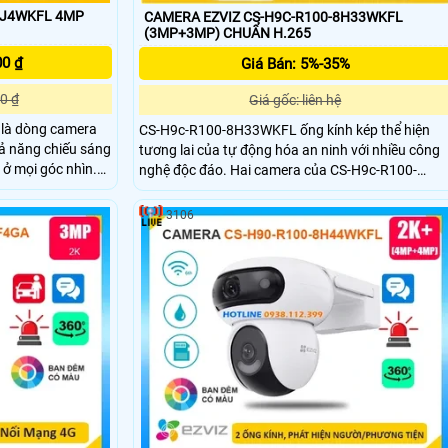
1J4WKFL 4MP
CAMERA EZVIZ CS-H9C-R100-8H33WKFL
(3MP+3MP) CHUẨN H.265
00 ₫
Giá Bán: 5%-35%
0 ₫
Giá gốc: liên hệ
là dòng camera
CS-H9c-R100-8H33WKFL ống kính kép thể hiện
ả năng chiếu sáng
tương lai của tự động hóa an ninh với nhiều công
ở mọi góc nhìn.
nghệ độc đáo. Hai camera của CS-H9c-R100-
 hình ảnh trở nên
8H33WKFL hoạt động liên kết với nhau để bảo vệ
các khu vực rộng lớn, và đạt được hiệu quả tương
3106
kết nối và sử dụng
đương với hệ thống nhiều camera.