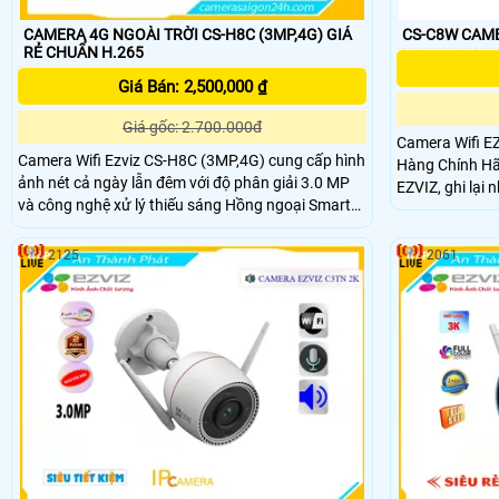
CAMERA 4G NGOÀI TRỜI CS-H8C (3MP,4G) GIÁ
CS-C8W CAME
RẺ CHUẨN H.265
Giá Bán: 2,500,000 ₫
Giá gốc: 2.700.000đ
Camera Wifi E
Camera Wifi Ezviz CS-H8C (3MP,4G) cung cấp hình
Hàng Chính Hã
ảnh nét cả ngày lẫn đêm với độ phân giải 3.0 MP
EZVIZ, ghi lại
và công nghệ xử lý thiếu sáng Hồng ngoại Smart
vệ gia đình bạ
IR Camera Wifi Ezviz CS-H8C (3MP,4G) cung cấp
đang xảy ra ở 
hình ảnh sáng cả ban đêm camera này thích hợp
2125
2061
sử dụng ngoài trời