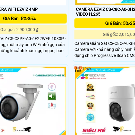
RA WIFI EZVIZ 4MP
CAMERA EZVIZ CS-C8C-A0-3H2WF
VIDEO H.265
Giá Bán: 5%-35%
Giá Bán: 5%-3
Giá gốc: 2,900,000 ₫
Giá gốc: 2,015,00
ZVIZ-CS-C8PF-A0-6E22WFR 1080P -
Camera Giám Sát CS-C8C-A0-3
ng, một máy ảnh WiFi nhỏ gọn của
Camera với khả năng xử lý hình ả
 những khoảnh khắc ngọt ngào, bảo
dụng chip Progressive Scan CMO
n và cập nhật cho bạn về những gì
hình ảnh rõ ràng và chi tiết. Với công nghệ giám
nhà khi bạn đi vắng.
sát ban đêm Hồng Ngoại 30m, 
1949
quan sát trong môi trường tối 
sáng ngoại vi.0 MP