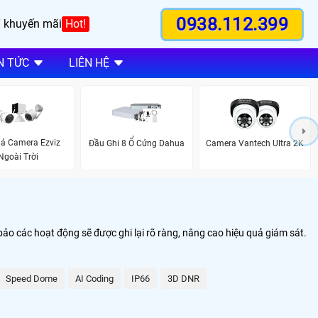
0938.112.399
 khuyến mãi
Hot!
N TỨC
LIÊN HỆ
iá Camera Ezviz
Đầu Ghi 8 Ổ Cứng Dahua
Camera Vantech Ultra 2K
Ngoài Trời
o các hoạt động sẽ được ghi lại rõ ràng, nâng cao hiệu quả giám sát.
Speed Dome
AI Coding
IP66
3D DNR