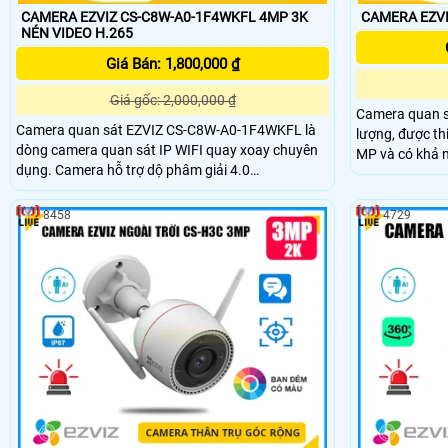
CAMERA EZVIZ CS-C8W-A0-1F4WKFL 4MP 3K
CAMERA EZVI
NÉN VIDEO H.265
Giá Bán: 1,800,000 ₫
Giá gốc: 2,000,000 ₫
Camera quan s
Camera quan sát EZVIZ CS-C8W-A0-1F4WKFL là
lượng, được th
dòng camera quan sát IP WIFI quay xoay chuyên
MP và có khả 
dụng. Camera hỗ trợ dộ phâm giải 4.0
công nghệ Full Color 30m
Megapixel(2K+). Camera hỗ trợ giám sát an ninh
sáng như ban n
có màu ban đêm 24/24 đem lại tầm nhìn rõ ràng
đặt trong nhà
8458
4729