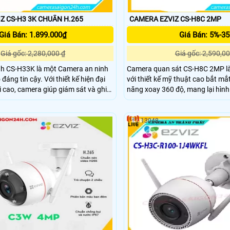
CAMERA EZVIZ CS-H3 3K CHUẨN H.265
CAMERA EZVIZ CS-H8C 2MP
Giá Bán: 1.899.000₫
Giá Bán: 5%-3
Giá gốc: 2,280,000 ₫
Giá gốc: 2,590,00
h CS-H33K là một Camera an ninh
Camera quan sát CS-H8C 2MP l
ậy. Với thiết kế hiện đại
với thiết kế mỹ thuật cao bắt mắt. Camera có 
i cao, camera giúp giám sát và ghi
năng xoay 360 độ, mang lại hình
mọi góc độ. Đèn hồng ngoại
độ phân giải FULL HD 1080P. Được trang bị công
 phép quan sát trong điều kiện ánh
nghệ IP Wifi, camera có khả năng
an đêm
đẹp
13048