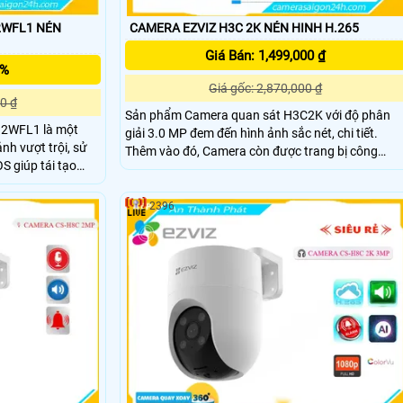
L1 NÉN
CAMERA EZVIZ H3C 2K NÉN HINH H.265
Giá Bán: 1,499,000 ₫
5%
Giá gốc: 2,870,000 ₫
0 ₫
Sản phẩm Camera quan sát H3C2K với độ phân
H2WFL1 là một
giải 3.0 MP đem đến hình ảnh sắc nét, chi tiết.
nh vượt trội, sử
Thêm vào đó, Camera còn được trang bị công
S giúp tái tạo
nghệ xử lý hình ảnh thiếu sáng, giúp hình ảnh rõ
ràng ngay cả trong điều kiện ánh sáng yếu. Đặc
camera cho phép
biệt, Camera H3C2K Có Màu Ban Đêm, mang đến
2396
mà không cần ánh
cho bạn khả năng theo dõi và giám sát dễ dàng
vào ban đêm