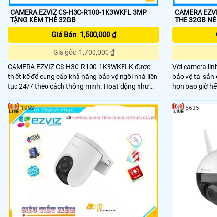
CAMERA EZVIZ CS-H3C-R100-1K3WKFL 3MP
CAMERA EZVI
TẶNG KÈM THẺ 32GB
THẺ 
Giá Bán: 1,500,000 ₫
Giá gốc: 1,700,000 ₫
CAMERA EZVIZ CS-H3C-R100-1K3WKFLK được
Với camera li
thiết kế để cung cấp khả năng bảo vệ ngôi nhà liên
bảo vệ tài sản
tục 24/7 theo cách thông minh. Hoạt động như
hơn bao giờ hết. Từ ban ngày đến ban đêm, b
một người bảo vệ ngoài trời cho hầu hết các ngôi
thể tận hưởng 
nhà, máy ảnh này hiển thị video 2K siêu sắc nét và
không gian ngo
1992
5635
tầm nhìn ban đêm đầy màu sắc, đồng thời đủ
của bạn hay do
thông minh để phát hiện các hoạt động của con
2K và phạm vi
người và cung cấp khả năng phòng thủ chủ động