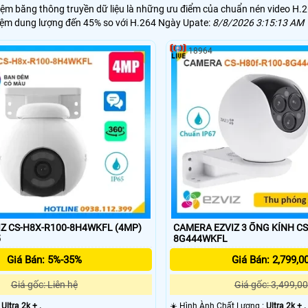
kiệm băng thông truyền dữ liệu là những ưu điểm của chuẩn nén video H
kiệm dung lượng đến 45% so với H.264 Ngày Upate:
8/8/2026 3:15:13 AM
18964
Z CS-H8X-R100-8H4WKFL (4MP)
CAMERA EZVIZ 3 ỐNG KÍNH CS
5
8G444WKFL
Giá Bán: 5%-35%
Giá Bán: 2,799,0
Giá gốc: Liên hệ
Giá gốc: 3,499,00
:
Ultra 2k + .
☀️ Hình Ành Chất Lượng :
Ultra 2k + .