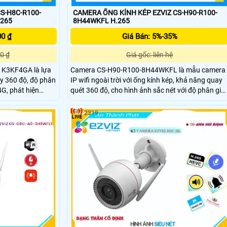
S-H8C-R100-
CAMERA ỐNG KÍNH KÉP EZVIZ CS-H90-R100-
.265
8H44WKFL H.265
00 ₫
Giá Bán: 5%-35%
0 ₫
Giá gốc: liên hệ
1K3KF4GA là lựa
Camera CS-H90-R100-8H44WKFL là mẫu camera
y 360 độ, độ phân
IP wifi ngoài trời với ống kính kép, khả năng quay
 4G, phát hiện
quét 360 độ, cho hình ảnh sắc nét với độ phân giải
n AI, chức năng
2K+ và tầm nhìn hồng ngoại lên đến 30m, hỗ trợ
còn trang bị hồng
xem màu ban đêm. Thiết bị tích hợp chức năng
2319
 ban đêm. Cùng
đàm thoại 2 chiều, cảnh báo bằng đèn và còi hú,
ến 512GB và hỗ
đạt chuẩn chống nước IP65, giúp hoạt động bền b
ệt Nam.
dưới mọi điều kiện thời tiết