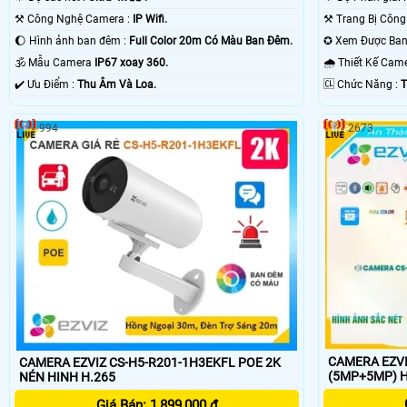
⚒ Công Nghệ Camera :
IP Wifi.
🌔 Hình ảnh ban đêm :
Full Color 20m Có Màu Ban Ðêm.
🕉️ Mẫu Camera
IP67 xoay 360.
🌧️ Thiết Kế Ca
️✔️ Ưu Điểm :
Thu Âm Và Loa.
️🆑 Chức Năng :
T
994
2673
CAMERA EZVI
CAMERA EZVIZ CS-H5-R201-1H3EKFL POE 2K
(5MP+5MP) H
NÉN HINH H.265
Giá Bán: 1,899,000 ₫