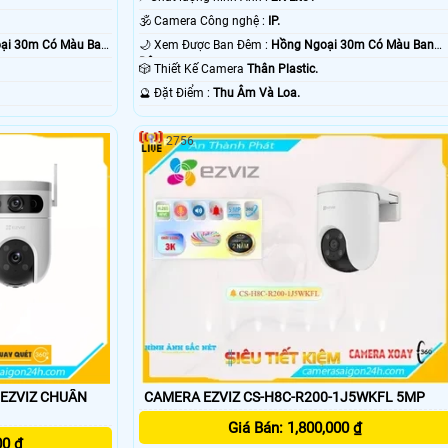
🕉️ Camera Công nghệ :
IP.
ại 30m Có Màu Ban
🌙 Xem Được Ban Đêm :
Hồng Ngoại 30m Có Màu Ban
Ðêm.
🎲 Thiết Kế Camera
Thân Plastic.
️🔮 Đặt Điểm :
Thu Âm Và Loa.
2756
CAMERA EZVIZ CS-H8C-R200-1J5WKFL 5MP
Z CHUẨN
Giá Bán: 1,800,000 ₫
00 ₫