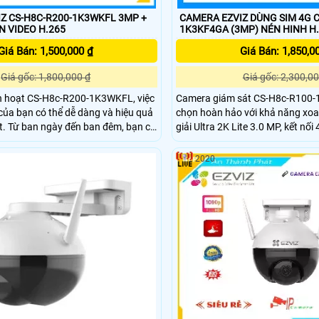
Z CS-H8C-R200-1K3WKFL 3MP +
CAMERA EZVIZ DÙNG SIM 4G C
32GB NÉN VIDEO H.265
1K3KF4GA (3MP) NÉN HINH H
Giá Bán: 1,500,000 ₫
Giá Bán: 1,850,0
Giá gốc: 1,800,000 ₫
Giá gốc: 2,300,00
nh hoạt CS-H8c-R200-1K3WKFL, việc
Camera giám sát CS-H8c-R100-
 của bạn có thể dễ dàng và hiệu quả
chọn hoàn hảo với khả năng xoa
ạn có
giải Ultra 2K Lite 3.0 MP, kết nối
góc nhìn rõ ràng và toàn diện của
chuyển động người bằng cảm biế
ại vi của mình - cho dù đó là nhà
xoay 360 độ và thu âm, camera 
2020
anh nghiệp của bạn - với hình ảnh
ngoại 30m cho hình ảnh sắc nét
 360°
khả năng khe cắm thẻ nhớ lên đ
trợ khe sim 4G các nhà mạng Vi