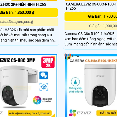
CAMERA EZVIZ CS-C8C-R100-
Z H3C 2K+ NÉN HINH H.265
H.265
Giá Bán: 1,850,000 ₫
Giá Bán: 1,700,0
Giá gốc: 1,980,000 ₫
Giá gốc: 1,900,00
át H3C2K+ là một sản phẩm chất
Camera CS-C8c-R100-1J4WKFL 
iết kế với màu sắt trong sáng 4.0
xem ban đêm Hồng Ngoại với kh
năng hiển thị màu sắc ban đêm nhờ
30m, mang đến hình ảnh sắc nét 
. Với khả năng chiếu
Với công nghệ hình ảnh Ultra 2k,
gày, camera này rất phù hợp để lắp
rõ nét và chất lượng cao. Thiết bị còn tích hợp
 xưởng
1624
công nghệ IP Wifi, giúp dễ dàng 
trong nhà