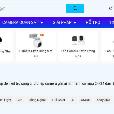
CT
CAMERA QUAN SÁT
GIẢI PHÁP
HỖ TRỢ
TI
Camera Ezviz Dùng Sim
Lắp Camera Ezviz Trong
Báo G
ong Nhà
4G
Nhà
p đèn led trợ sáng cho phép camera ghi lại hình ảnh có màu 24/24 đảm bả
al Light
78°
Hồng Ngoại
Full Color
AI
CMOS
Xoay 360