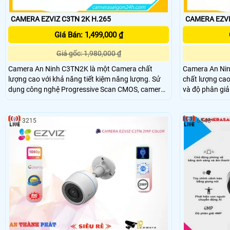
CAMERA EZVIZ C3TN 2K H.265
Giá Bán: 1,499,000 ₫
Giá gốc: 1,980,000 ₫
Camera An Ninh C3TN2K là một Camera chất
Camera An Nin
lượng cao với khả năng tiết kiệm năng lượng. Sử
chất lượng cao đáng tin c
dụng công nghệ Progressive Scan CMOS, camera
và độ phân giả
cho phép xem hình ảnh ban đêm với độ phân giải
lại hình ảnh rõ nét ở 
full color tối đa 30m. Đặc biệt, camera có khả năng
thông minh cho
giám sát màu sắc sắc nét trong môi trường sáng
sáng yếu và b
3215
6848
màu sắt. Với độ phân giải 3