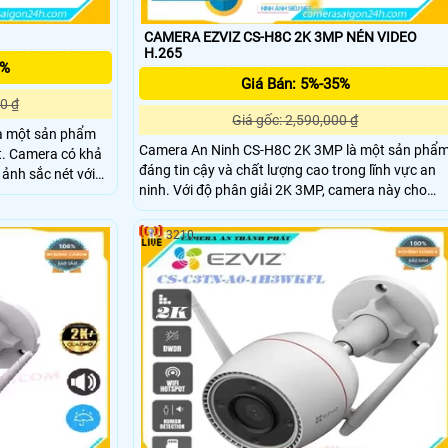
CAMERA EZVIZ CS-H8C 2K 3MP NÉN VIDEO
H.265
5%
Giá Bán: 5%-35%
0 ₫
Giá gốc: 2,590,000 ₫
à một sản phẩm
Camera An Ninh CS-H8C 2K 3MP là một sản phẩ
khả
đáng tin cậy và chất lượng cao trong lĩnh vực an
 ảnh sắc nét với
ninh. Với độ phân giải 2K 3MP, camera này cho
phép quan sát rõ nét hình ảnh và ghi lại video chất
 xử lý hình sáng
lượng cao. Thiết kế nhỏ gọn và dễ dàng lắp đặt. Có
3210
khả năng xoay 360 độ và hồng ngoại giúp quan
sát trong điều kiện ánh sáng yếu