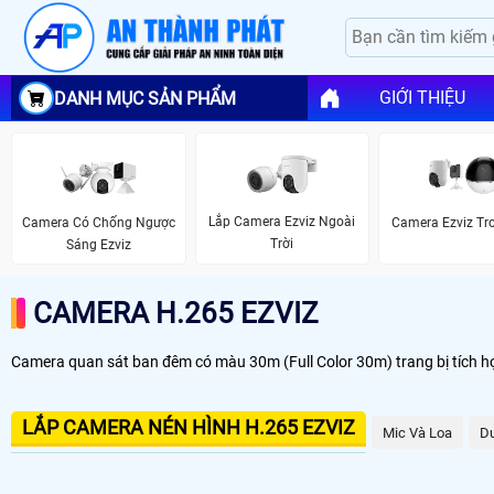
GIỚI THIỆU
DANH MỤC SẢN PHẨM
Lắp Camera Ezviz Ngoài
Camera Có Chống Ngược
Camera Ezviz Tr
Trời
Sáng Ezviz
CAMERA H.265 EZVIZ
Camera quan sát ban đêm có màu 30m (Full Color 30m) trang bị tích hợ
LẮP CAMERA NÉN HÌNH H.265 EZVIZ
Mic Và Loa
Du