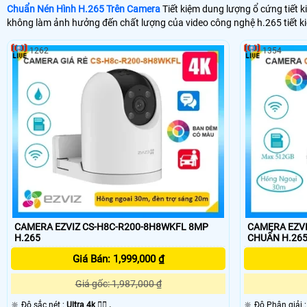
Chuẩn Nén Hình H.265 Trên Camera
Tiết kiệm dung lượng ổ cứng tiết 
không làm ảnh hưởng đến chất lượng của video công nghệ h.265 tiết 
1262
1354
CAMERA EZVIZ CS-H8C-R200-8H8WKFL 8MP
CAMERA EZVI
H.265
CHUẨN H.26
Giá Bán: 1,999,000 ₫
Giá gốc: 1,987,000 ₫
🔆 Độ sắc nét :
Ultra 4k 👍🏾 .
🔆 Độ Phân giải 