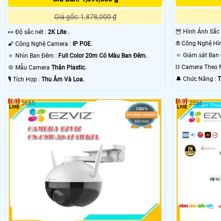
Giá gốc: 1,878,000 ₫
🦉 Hình Ảnh Sắc
️👀 Độ sắc nét :
2K Lite .
🌠 Công Nghệ Camera :
IP POE.
🔅 Nhìn Ban Đêm :
Full Color 20m Có Màu Ban Ðêm.
⛓ Camera Theo
💢 Mẫu Camera
Thân Plastic.
️🔔 Chức Năng :
T
️🎙 Tích Hợp :
Thu Âm Và Loa.
5685
2556