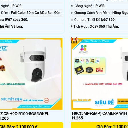
⚒ Trang Bị Công Nghệ :
IP Wifi.
⚜️ Công Nghệ :
IP Wifi.
✪ Xem Được Ban Đêm :
Full Color 30m Có Màu Ban Ðêm.
⭐ Khoảng Cách Ban Đêm :
Hồng Ngo
Ðêm.
mera
IP67 xoay 360.
❄ Camera Thiết Kế
Ip67 360.
hu Âm Và Loa.
️🎙 Tích Hợp :
Xoay 360 Thu Âm.
2325
H9C(5MP+5MP) CAMERA WIFI EZVI
Z CS-H9C-R100-8G55WKFL
H.265
.265
Giá Bán: 2,100,0
Giá Bán: 2,100,000 ₫