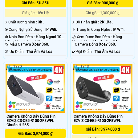
Giá Bán: 5%-35%
Giá Bán: 900,000 ₫
Giá gốc: Liên Hệ
Giá gốc: 1,300,000 ₫
️⚡ Chất lượng hình :
3k .
️⚡ Độ Phân giải :
2K Lite .
®️ Công Nghệ Sử Dụng :
IP Wifi.
⚛️ Trang Bị Công Nghệ :
IP Wifi.
❃ Nhìn Ban Đêm :
Hồng Ngoại 10m
🌙 Xem Được Ban Đêm :
Hồng
Hồng Ngoại Smart IR.
Ngoại 10m Có Màu Ban Ðêm.
💢 Mẫu Camera
Xoay 360.
↕️ Camera Dòng
Xoay 360.
️⌘ Ưu Điểm :
Thu Âm Và Loa.
️✔️ Đặt Điểm :
Thu Âm Và Loa.
1330
1313
Camera Không Dây Dùng Pin
Camera Không Dây Dùng Pin
EZVIZ CS-CB5-R100-2F8WFL
EZVIZ CS-EB5-R100-2F8WFL
Chuẩn H.265
Giá Bán: 3,974,000 ₫
Giá Bán: 3,974,000 ₫