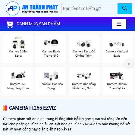
DANH MỤC SẢN PHẨM
Camera 2 Mắt
Camera Ezviz
Camera Ezviz Có
Camera Kim Loại
Ezviz
Trong Nhà
Chống Trộm
Ezviz
Camera Siêu
Camera Ezviz Báo
Camera Cân Bằng
Camera Dahua
Nhạy Sáng Ezviz
Động
Ánh Sáng Super
Phân Biệt Xe
Adapt
CAMERA H.265 EZVIZ
Camera giám sát an ninh trang bị ống kính hỗ trợ góc quan sát rộng lên đến
84° cho phép ghi hình nhiều chi tiết hơn ghi hình 24/24 đảm bảo không bỏ xót
bất kỳ hoạt động hay diễn biến nào xảy ra