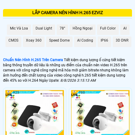
LẮP CAMERA NÉN HÌNH H.265 EZVIZ
Mic Và Loa
Dual Light
78°
Hồng Ngoại
Full Color
AI
CMOS
Xoay 360
Speed Dome
AI Coding
IP66
3D DNR
Chuẩn Nén Hình H.265 Trên Camera
Tiết kiệm dung lượng ổ cứng tiết kiệm
băng thông truyền dữ liệu là những ưu điểm của chuẩn nén video H.265 trên
camera với công nghệ công nghệ mã hóa mới giảm bitrate nhưng không làm
ảnh hưởng đến chất lượng của video công nghệ h.265 tiết kiệm dung lượng
đến 45% so với H.264 Ngày Upate:
8/8/2026 3:15:13 AM
923
760