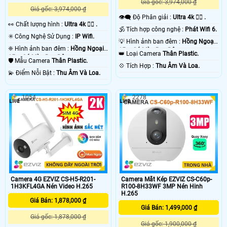
Giá gốc: 3,974,000 ₫
Giá gốc: 3,974,000 ₫
👁️‍🗨 Độ Phân giải :
Ultra 4k 👍🏾 .
️👀 Chất lượng hình :
Ultra 4k 👍🏾 .
🕉️ Tích hợp công nghệ :
Phát Wifi 6.
✳️ Công Nghệ Sử Dụng :
IP Wifi.
💡 Hình ảnh ban đêm :
Hồng Ngoại
❈ Hình ảnh ban đêm :
Hồng Ngoại
15m Có Màu Ban Ðêm.
👑 Loại Camera
Thân Plastic.
15m Có Màu Ban Ðêm.
🛡 Mẫu Camera
Thân Plastic.
️💠 Tích Hợp :
Thu Âm Và Loa.
️💫 Điểm Nỗi Bật :
Thu Âm Và Loa.
1054
2278
Camera 4G EZVIZ CS-H5-R201-
Camera Mắt Kép EZVIZ CS-C60p-
1H3KFL4GA Nén Video H.265
R100-8H33WF 3MP Nén Hinh
H.265
Giá Bán: 1,878,000 ₫
Giá Bán: 1,499,000 ₫
Giá gốc: 1,878,000 ₫
Giá gốc: 1,900,000 ₫