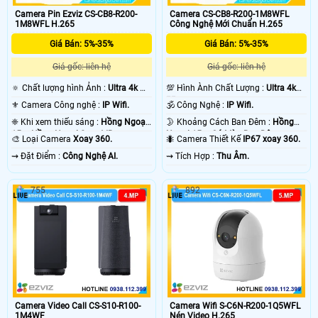
Camera Pin Ezviz CS-CB8-R200-
Camera CS-CB8-R200-1M8WFL
1M8WFL H.265
Công Nghệ Mới Chuẩn H.265
Giá Bán: 5%-35%
Giá Bán: 5%-35%
Giá gốc: liên hệ
Giá gốc: liên hệ
🔅 Chất lượng hình Ảnh :
Ultra 4k 👍🏾
💯 Hình Ành Chất Lượng :
Ultra 4k
.
👍🏾 .
⚜️ Camera Công nghệ :
IP Wifi.
🕉️ Công Nghệ :
IP Wifi.
❈ Khi xem thiếu sáng :
Hồng Ngoại
🌛 Khoảng Cách Ban Đêm :
Hồng
15m Hồng Ngoại Smart IR.
Ngoại 15m Có Màu Ban Ðêm.
🎨 Loại Camera
Xoay 360.
🐜 Camera Thiết Kế
IP67 xoay 360.
️⇝ Đặt Điểm :
Công Nghệ AI.
️⇝ Tích Hợp :
Thu Âm.
755
892
Camera Video Call CS-S10-R100-
Camera Wifi S-C6N-R200-1Q5WFL
1M4WF
Nén Video H.265