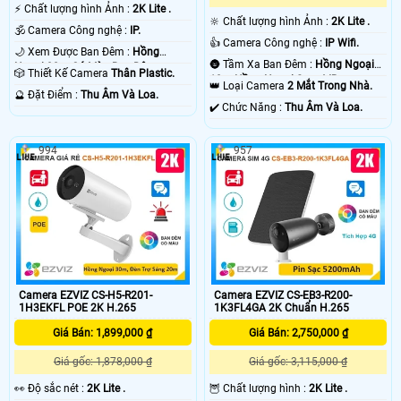
️⚡ Chất lượng hình Ảnh :
2K Lite .
🔆 Chất lượng hình Ảnh :
2K Lite .
🕉️ Camera Công nghệ :
IP.
👍 Camera Công nghệ :
IP Wifi.
🌙 Xem Được Ban Đêm :
Hồng
🌚 Tầm Xa Ban Đêm :
Hồng Ngoại
Ngoại 30m Có Màu Ban Ðêm.
🎲 Thiết Kế Camera
Thân Plastic.
10m Hồng Ngoại Smart IR.
👑 Loại Camera
2 Mắt Trong Nhà.
️🔮 Đặt Điểm :
Thu Âm Và Loa.
️✔️ Chức Năng :
Thu Âm Và Loa.
994
957
Camera EZVIZ CS-H5-R201-
Camera EZVIZ CS-EB3-R200-
1H3EKFL POE 2K H.265
1K3FL4GA 2K Chuẩn H.265
Giá Bán: 1,899,000 ₫
Giá Bán: 2,750,000 ₫
Giá gốc: 1,878,000 ₫
Giá gốc: 3,115,000 ₫
️👀 Độ sắc nét :
2K Lite .
🦉 Chất lượng hình :
2K Lite .