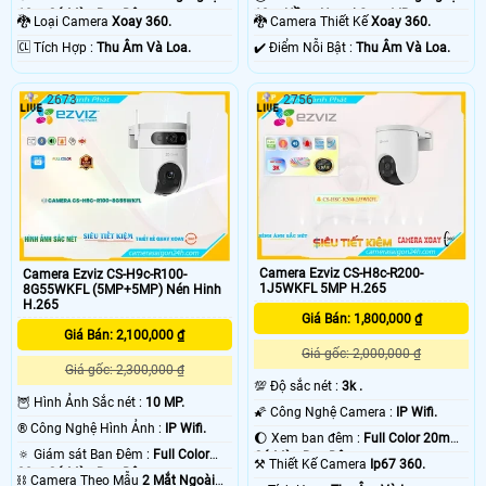
10m Có Màu Ban Ðêm.
10m Hồng Ngoại Smart IR.
🐉️ Loại Camera
Xoay 360.
🐉️ Camera Thiết Kế
Xoay 360.
️🆑 Tích Hợp :
Thu Âm Và Loa.
️✔️ Điểm Nỗi Bật :
Thu Âm Và Loa.
2673
2756
Camera Ezviz CS-H8c-R200-
Camera Ezviz CS-H9c-R100-
1J5WKFL 5MP H.265
8G55WKFL (5MP+5MP) Nén Hinh
H.265
Giá Bán: 1,800,000 ₫
Giá Bán: 2,100,000 ₫
Giá gốc: 2,000,000 ₫
Giá gốc: 2,300,000 ₫
💯 Độ sắc nét :
3k .
🦉 Hình Ảnh Sắc nét :
10 MP.
🌠 Công Nghệ Camera :
IP Wifi.
®️ Công Nghệ Hình Ảnh :
IP Wifi.
🌔 Xem ban đêm :
Full Color 20m
🔅 Giám sát Ban Đêm :
Full Color
Có Màu Ban Ðêm.
⚒ Thiết Kế Camera
Ip67 360.
30m Có Màu Ban Ðêm.
⛓ Camera Theo Mẫu
2 Mắt Ngoài