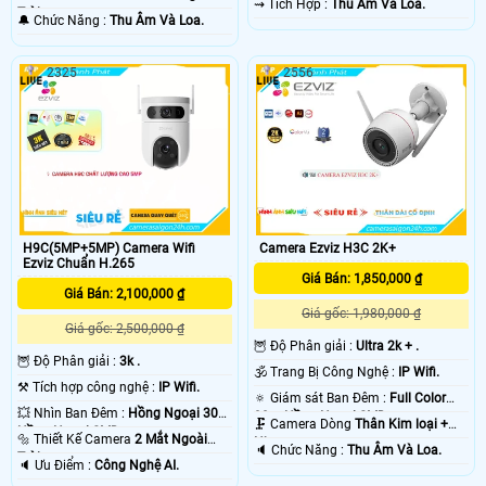
️⇝ Tích Hợp :
Thu Âm Và Loa.
Trời.
️🔔 Chức Năng :
Thu Âm Và Loa.
2325
2556
H9C(5MP+5MP) Camera Wifi
Camera Ezviz H3C 2K+
Ezviz Chuẩn H.265
Giá Bán: 1,850,000 ₫
Giá Bán: 2,100,000 ₫
Giá gốc: 1,980,000 ₫
Giá gốc: 2,500,000 ₫
🦉 Độ Phân giải :
Ultra 2k + .
🦉 Độ Phân giải :
3k .
🕉️ Trang Bị Công Nghệ :
IP Wifi.
⚒ Tích hợp công nghệ :
IP Wifi.
🔅 Giám sát Ban Đêm :
Full Color
💥 Nhìn Ban Đêm :
Hồng Ngoại 30m
30m Hồng Ngoại SMD.
🗜️ Camera Dòng
Thân Kim loại +
Hồng Ngoại SMD.
🔩 Thiết Kế Camera
2 Mắt Ngoài
Nhựa.
️🔈 Chức Năng :
Thu Âm Và Loa.
Trời.
️🔈 Ưu Điểm :
Công Nghệ AI.