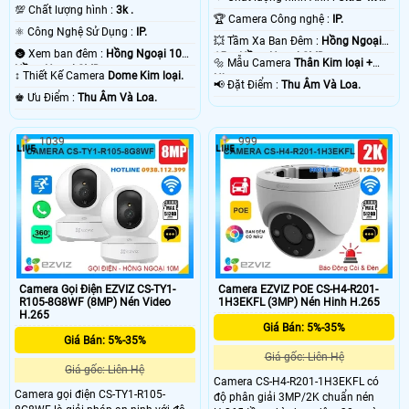
💯 Chất lượng hình :
3k .
.
🏆 Camera Công nghệ :
IP.
⚛️ Công Nghệ Sử Dụng :
IP.
💥 Tầm Xa Ban Đêm :
Hồng Ngoại
🌚 Xem ban đêm :
Hồng Ngoại 10m
15m Hồng Ngoại SMD.
🔩 Mẫu Camera
Thân Kim loại +
Hồng Ngoại SMD.
↕️ Thiết Kế Camera
Dome Kim loại.
Nhựa.
️📢 Đặt Điểm :
Thu Âm Và Loa.
️♚ Ưu Điểm :
Thu Âm Và Loa.
1039
999
Camera Gọi Điện EZVIZ CS-TY1-
Camera EZVIZ POE CS-H4-R201-
R105-8G8WF (8MP) Nén Video
1H3EKFL (3MP) Nén Hinh H.265
H.265
Giá Bán: 5%-35%
Giá Bán: 5%-35%
Giá gốc: Liên Hệ
Giá gốc: Liên Hệ
Camera CS-H4-R201-1H3EKFL có
Camera gọi điện CS-TY1-R105-
độ phân giải 3MP/2K chuẩn nén