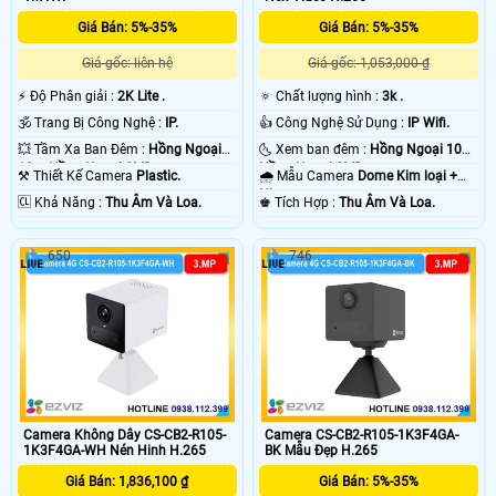
Giá Bán: 5%-35%
Giá Bán: 5%-35%
Giá gốc: liên hệ
Giá gốc: 1,053,000 ₫
️⚡ Độ Phân giải :
2K Lite .
🔅 Chất lượng hình :
3k .
🕉️ Trang Bị Công Nghệ :
IP.
👍 Công Nghệ Sử Dụng :
IP Wifi.
💥 Tầm Xa Ban Đêm :
Hồng Ngoại
🌜 Xem ban đêm :
Hồng Ngoại 10m
10m Hồng Ngoại SMD.
Hồng Ngoại SMD.
⚒ Thiết Kế Camera
Plastic.
🌧️ Mẫu Camera
Dome Kim loại +
Nhựa.
️🆑 Khả Năng :
Thu Âm Và Loa.
️♚ Tích Hợp :
Thu Âm Và Loa.
650
746
Camera Không Dây CS-CB2-R105-
Camera CS-CB2-R105-1K3F4GA-
1K3F4GA-WH Nén Hinh H.265
BK Mẫu Đẹp H.265
Giá Bán: 1,836,100 ₫
Giá Bán: 5%-35%