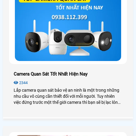
Camera Quan Sát Tốt Nhất Hiện Nay
2344
Lắp camera quan sát bảo vệ an ninh là một trong những
nhu cầu vô cùng cần thiết đối với mỗi người. Tuy nhiên
việc đứng trước một thế giới camera thì bạn sẽ bị lạc lỏng,
phân vân và không biết nên lựa chọn như thế nào cho phù
hợp với túi tiền mà vẫn đảm bảo được chất lượng. Hôm
nay An Thành Phát xin được giới thiệu đến quý anh chị em
các model camera quan sát tốt nhất hiện nay nhằm đem
lại sự lựa chọn phù hợp chất lượng nhất.