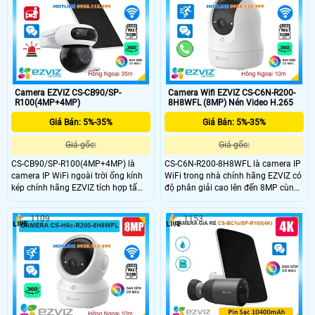
phương tiện thông minh. Tích hợp
15m, phát hiện con người và
micro, loa đàm thoại hai chiều và
phương tiện thông minh chính xác.
khe cắm thẻ nhớ lên đến 512GB phù
Camera còn tích hợp mic và loa
hợp cho nhu cầu giám sát an ninh
đàm thoại hai chiều cùng khe cắm
hiệu quả.
thẻ nhớ lên đến 512GB.
Camera EZVIZ CS-CB90/SP-
Camera Wifi EZVIZ CS-C6N-R200-
R100(4MP+4MP)
8H8WFL (8MP) Nén Video H.265
Giá Bán: 5%-35%
Giá Bán: 5%-35%
Giá gốc:
Giá gốc:
CS-CB90/SP-R100(4MP+4MP) là
CS-C6N-R200-8H8WFL là camera IP
camera IP WiFi ngoài trời ống kính
WiFi trong nhà chính hãng EZVIZ có
kép chính hãng EZVIZ tích hợp tấm
độ phân giải cao lên đến 8MP cùng
pin năng lượng mặt trời tiện lợi.
khả năng quay quét linh hoạt và nút
Camera sở hữu độ phân giải cao
gọi điện tiện lợi. Camera hỗ trợ hồng
1109
1153
(4MP+4MP) hỗ trợ quay quét, đàm
ngoại 10m, đèn trợ sáng, phát hiện
thoại hai chiều, phát hiện con người
người và phân biệt hình dạng vật
và phương tiện, cùng tầm nhìn hồng
nuôi chính xác. Camera tích hợp
ngoại 35m full color. Camera còn hỗ
micro, loa đàm thoại hai chiều và
trợ khe thẻ nhớ lên đến 512GB và
khe cắm thẻ nhớ lên đến 512GB,
báo động thông minh phù hợp cho
mang đến giải pháp an ninh toàn
giám sát an ninh 24/7.
diện cho gia đình.