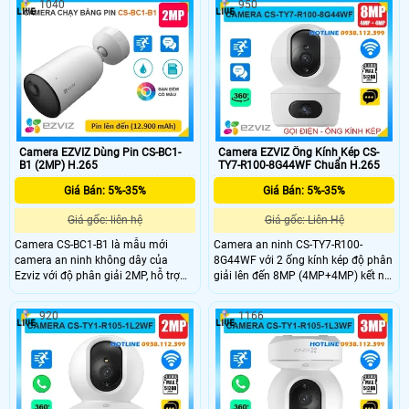
1040
950
xoay 360° tích hợp đàm thoại hai
và tích hợp công nghệ nhận biết
chiều, còi báo động và đèn chớp
người giúp cho hình ảnh luôn chất
giúp tăng cường an ninh. Chuẩn
lượng, đàm thoại 2 chiều chống chịu
IP67 đảm bảo khả năng chống bụi,
được mọi thời tiết tấm pin sử dụng
nước, hoạt động bền bỉ trong mọi
lên đến 120 ngày (5200 mAh) .
điều kiện thời tiết.
Camera EZVIZ Dùng Pin CS-BC1-
Camera EZVIZ Ống Kính Kép CS-
B1 (2MP) H.265
TY7-R100-8G44WF Chuẩn H.265
Giá Bán: 5%-35%
Giá Bán: 5%-35%
Giá gốc: liên hệ
Giá gốc: Liên Hệ
Camera CS-BC1-B1 là mẫu mới
Camera an ninh CS-TY7-R100-
camera an ninh không dây của
8G44WF với 2 ống kính kép độ phân
Ezviz với độ phân giải 2MP, hỗ trợ
giải lên đến 8MP (4MP+4MP) kết nối
hồng ngoại 10m và có màu vào ban
wifi không dây có khe thẻ nhớ
đêm. Camera tích hợp pin sạc
512GB, chip xử lý CMOS. hồng ngoại
920
1166
Lithium 12.900 mAh, chuẩn nén
10m phát hiện chuyển động thông
H.265, đàm thoại 2 chiều và phát
minh hình ảnh sắc nét. Camera hỗ
hiện chính xác chuyển động của con
trợ nút gọi điện thoại chỉ cần 1
người. Với chuẩn kháng nước IP66,
chạm, 1 ống kính cố định và 1 ống
camera hoạt động bền bỉ trong mọi
kính quay quét được 360 độ dễ
điều kiện thời tiết.
dàng sử dụng giá rẻ.