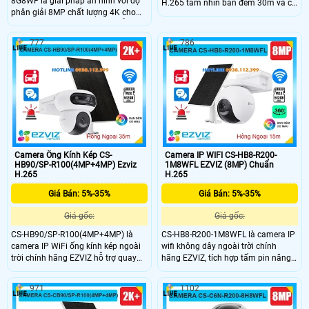
8G8WF là giải pháp an ninh với độ
H.265 tầm nhìn ban đêm 30m và có
phân giải 8MP chất lượng 4K cho
đèn trợ sáng cho hình ảnh màu
hình ảnh sắc nét và chi tiết. Hỗ trợ
trong phạm vi 20m. Hỗ trợ đàm
quay xoay 360 độ, phát hiện và theo
thoại hai chiều phát hiện hình dáng
777
786
dõi chuyển động thông minh, cùng
người/phương tiện, cùng chức năng
chuẩn nén H.265 giúp tiết kiệm
phòng thủ tích cực với đèn và còi
băng thông. Camera còn tích hợp
cảnh báo với chuẩn IP67 bền bỉ, hỗ
micro, loa, hỗ trợ đàm thoại hai
trợ thẻ nhớ lên đến 512GB và kết nối
chiều, khe cắm thẻ nhớ đến 512GB,
POE.
tầm nhìn hồng ngoại 10m và kết nối
WiFi tiện lợi.
Camera Ống Kính Kép CS-
Camera IP WIFI CS-HB8-R200-
HB90/SP-R100(4MP+4MP) Ezviz
1M8WFL EZVIZ (8MP) Chuẩn
H.265
H.265
Giá Bán: 5%-35%
Giá Bán: 5%-35%
Giá gốc:
Giá gốc:
CS-HB90/SP-R100(4MP+4MP) là
CS-HB8-R200-1M8WFL là camera IP
camera IP WiFi ống kính kép ngoài
wifi không dây ngoài trời chính
trời chính hãng EZVIZ hỗ trợ quay
hãng EZVIZ, tích hợp tấm pin năng
quét với độ phân giải 4MP + 4MP
lượng mặt trời tiện lợi. Camera có
cho hình ảnh sắc nét. Camera được
độ phân giải cao lên đến 8MP, hỗ trợ
971
1102
trang bị hồng ngoại 35m Full Color,
quay quét 360 độ, ghi hình ban đêm
khả năng phát hiện con người và
full color với tầm nhìn hồng ngoại