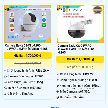
3397
5685
Camera Ezviz CS-C8c-R100-
Camera Ezviz CS-C8W-A0-
1J4WKFL 4MP Nén Video H.265
1F4WKFL 4MP 3K Nén Hinh
H.265
Giá Bán: 1,700,000 ₫
Giá Bán: 1,800,000 ₫
Giá gốc: 1,900,000 ₫
Giá gốc: 2,000,000 ₫
✨ Chất lượng hình Ảnh :
Ultra 2k + .
🔅 Chất lượng hình :
Ultra 2k + .
👍 Camera Công nghệ :
IP Wifi.
⚜️ Công Nghệ Sử Dụng :
IP Wifi.
🌙 Xem Được Ban Đêm :
Hồng
❃ Khoảng Cách Ban Đêm :
Hồng
Ngoại 30m Hồng Ngoại SMD.
🕉️ Thiết Kế Camera
Ip67 360.
Ngoại 30m Hồng Ngoại SMD.
💎 Mẫu Camera
Ip67 360.
️📡 Đặt Điểm :
Thu Âm.
️🛃 Ưu Điểm :
Thu Âm.