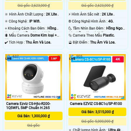
Giá gốc: 2,623,000 ₫
Giá gốc: 2,623,000 ₫
🔆 Hình Ành Chất Lượng :
2K Lite .
️⚡ Hình Ảnh Sắc nét :
2K Lite .
⚛️ Công Nghệ :
IP Wifi.
®️ Công Nghệ Hình Ảnh :
4G.
⭐ Khoảng Cách Ban Đêm :
Hồng
🌜 Tầm Nhìn Ban Đêm :
Hồng Ngoại
Ngoại 10m Hồng Ngoại SMD.
10m Hồng Ngoại SMD.
🐜 Mẫu Camera
Dome Kim loại +
🔩 Camera Theo Mẫu
Plastic.
Nhựa.
️✔️ Tích Hợp :
Thu Âm Và Loa.
️🔮 Đặt Điểm :
Thu Âm Và Loa.
637
905
Camera Ezviz CS-H6c-R200-
Camera EZVIZ CS-BC1c/SP-R100
1Q5WFL 5MP Chuẩn H.265
Giá Bán: 3,515,000 ₫
Giá Bán: 1,300,000 ₫
Giá gốc: 5,000,000 ₫
Giá gốc:
🔅 Chất lượng hình Ảnh :
Ultra 4k 👍🏾