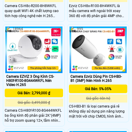
Camera CS-H8c-R200-8H8WKFL
Ezviz CS-H8x-R100-8H4WKFL là
quay quét WiFi 4K chất lượng cao
mẫu camera wifi ngoài trời xoay
tích hợp công nghệ nén H.265
360 độ với độ phân giải 4MP cho
camera nổi bật với khả năng phát
chất lượng hình ảnh sắc nét.
hiện người, phương tiện, theo dõi
Camera hỗ trợ các tính năng nổi bật
18964
995
chuyển động thông minh và cảnh
như phát hiện người và phương tiện
báo hiệu quả bằng còi, đèn chớp.
công nghệ AI độ chính xác cao, thu
Với hồng ngoại 30m, đèn trợ sáng
phóng tự động theo dõi chuyển
20m, đàm thoại 2 chiều và tiêu
động, quan sát ban đêm có màu
chuẩn IP65, đây là lựa chọn lý tưởng
giúp bảo vệ an ninh tối ưu.
cho việc giám sát an ninh
Camera EZVIZ 3 Ống Kính CS-
Camera Ezviz Dùng Pin CS-HB3-
H80f-R100-8G444WKFL Nén
B1 (3MP) Nén Hinh H.265
Video H.265
Giá Bán: 5%-35%
Giá Bán: 2,799,000 ₫
Giá gốc: liên hệ
Giá gốc: 3,499,000 ₫
CS-HB3-B1 là loại camera giá rẻ
Camera CS-H80f-R100-8G444WKFL
không dây sử dụng pin năng lượng
ba ống kính độ phân giải 2K⁺(4MP)
mặt trời với chip CMOS, hình ảnh
hỗ trợ zoom quang 12×, tầm nhìn
sinh động và khả năng xem ban
hồng ngoại 30m và có màu ban
đêm với hồng ngoại 15m có hỗ trợ
đêm lên đến 20m. Camera quay
màu ban đêm. Độ phân giải 3.0 MP