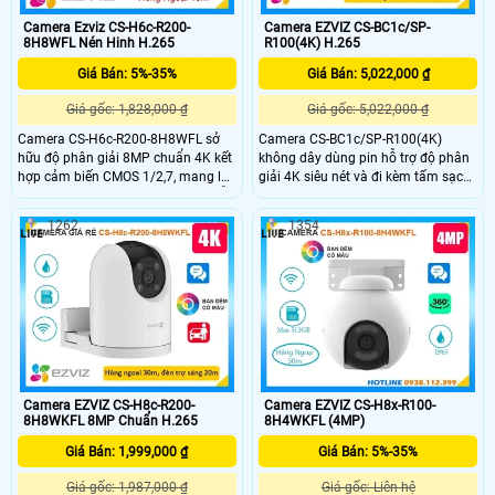
Camera Ezviz CS-H6c-R200-
Camera EZVIZ CS-BC1c/SP-
8H8WFL Nén Hinh H.265
R100(4K) H.265
Giá Bán: 5%-35%
Giá Bán: 5,022,000 ₫
Giá gốc: 1,828,000 ₫
Giá gốc: 5,022,000 ₫
Camera CS-H6c-R200-8H8WFL sở
Camera CS-BC1c/SP-R100(4K)
hữu độ phân giải 8MP chuẩn 4K kết
không dây dùng pin hỗ trợ độ phân
hợp cảm biến CMOS 1/2,7, mang lại
giải 4K siêu nét và đi kèm tấm sạc
hình ảnh sắc nét, chi tiết cả ngày lẫn
năng lượng mặt trời tiện lợi. Camera
đêm. Góc nhìn rộng với ống kính
tích hợp công nghệ nén H.265 phát
1262
1354
4mm @ F1.6, bao phủ 87° ngang,
hiện thông minh, đàm thoại 2 chiều
53° dọc, phù hợp giám sát không
cùng hồng ngoại và đèn trợ sáng
gian lớn, hạn chế điểm mù hiệu quả.
tầm xa 15m. Thiết kế chuẩn IP65
giúp camera hoạt động bền bỉ trong
mọi điều kiện thời tiết
Camera EZVIZ CS-H8c-R200-
Camera EZVIZ CS-H8x-R100-
8H8WKFL 8MP Chuẩn H.265
8H4WKFL (4MP)
Giá Bán: 1,999,000 ₫
Giá Bán: 5%-35%
Giá gốc: 1,987,000 ₫
Giá gốc: Liên hệ