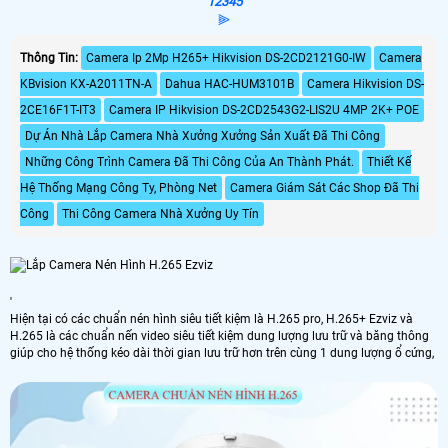
1
2
3
4
5
⫸
Thông Tin:
Camera Ip 2Mp H265+ Hikvision DS-2CD2121G0-IW
Camera
KBvision KX-A2011TN-A
Dahua HAC-HUM3101B
Camera Hikvision DS-
2CE16F1T-IT3
Camera IP Hikvision DS-2CD2543G2-LIS2U 4MP 2K+ POE
Dự Án Nhà Lắp Camera Nhà Xưởng Xưởng Sản Xuất Đã Thi Công
Những Công Trình Camera Đã Thi Công Của An Thành Phát.
Thiết Kế
Hệ Thống Mạng Công Ty, Phòng Net
Camera Giám Sát Các Shop Đã Thi
Công
Thi Công Camera Nhà Xưởng Uy Tín
'
Hiện tại có các chuẩn nén hình siêu tiết kiệm là H.265 pro, H.265+ Ezviz và
H.265 là các chuẩn nến video siêu tiết kiệm dung lượng lưu trữ và băng thông
giúp cho hệ thống kéo dài thời gian lưu trữ hơn trên cùng 1 dung lượng ổ cứng,