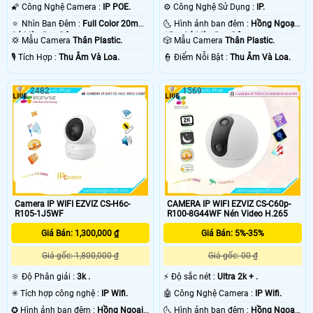
🌠 Công Nghệ Camera :
IP POE.
⚙ Công Nghệ Sử Dụng :
IP.
🔅 Nhìn Ban Đêm :
Full Color 20m
🌜 Hình ảnh ban đêm :
Hồng Ngoại
Có Màu Ban Ðêm.
15m Có Màu Ban Ðêm.
💢 Mẫu Camera
Thân Plastic.
🎲 Mẫu Camera
Thân Plastic.
️🎙 Tích Hợp :
Thu Âm Và Loa.
️👮 Điểm Nỗi Bật :
Thu Âm Và Loa.
2482
1569
Camera IP WIFI EZVIZ CS-H6c-
CAMERA IP WIFI EZVIZ CS-C60p-
R105-1J5WF
R100-8G44WF Nén Video H.265
Giá Bán: 1,300,000 ₫
Giá Bán: 5%-35%
Giá gốc: 1,800,000 ₫
Giá gốc: 00 ₫
🔆 Độ Phân giải :
3k .
️⚡ Độ sắc nét :
Ultra 2k + .
✳️ Tích hợp công nghệ :
IP Wifi.
🤖️ Công Nghệ Camera :
IP Wifi.
✪ Hình ảnh ban đêm :
Hồng Ngoại
🌜 Hình ảnh ban đêm :
Hồng Ngoại