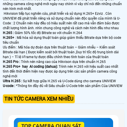
những camera công nghệ mới ngày nay chính vì vây chỉ nói đến những chuẩn
nén hình mới nhất.
Hikvision tiếp tục nghiên cứu, phát triển và sử dụng H.265+ Ezviz . Còn
UNIVIEW đã phát triển riêng và sử dụng chuẩn nén độc quyền của mình là U-
Code : 2 Chuẩn nén này đều có hiệu suất nén rất cao mà vẫn đảm bảo được
chất lượng hình ảnh. nhìn chung công nghệ và cách nén hình đều như nhau
H.265 :
Giảm 50% tốc độ Bitrate so với chuẩn H.264
H.265+
: Mã hóa sử dụng thuật toán giúp giảm thiểu Bitrate dựa trên bộ code
tiêu chuẩn
Ưu điểm : Mã hóa dự đoán dựa trên thuật toán – Giảm nhiễu – Kiểm soát
Bitrate dài hạn ( Được kiểm soát bởi thuật toán ,Duy trì tốc độ trung bình dài
hạn ) – Tỉ lệ I-Frame tự được điều chỉnh theo tính toán của thuật toán
H.265 Pro :
Trình nén nâng cao của Hikvison dựa trên chuẩn H.265
H.265 Pro+ hay AI coding (dahua):
Trình nén H.265 với hiệu suất cao nhất
tính đến thời điểm hiện nay được áp dụng trên các sản phẩm camera công
nghệ mới
Ultra H.265 :
Sự kết hợp giữa H.265 và U-Code dùng cho camera UNIVIEW
U-code :
*Thông tin đầy đủ về Siêu chuẩn U-Code trên sản phẩm Của UNIVIEW
TIN TỨC CAMERA XEM NHIỀU