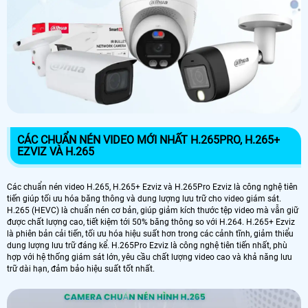
CÁC CHUẨN NÉN VIDEO MỚI NHẤT H.265PRO, H.265+
EZVIZ VÀ H.265
Các chuẩn nén video H.265, H.265+ Ezviz và H.265Pro Ezviz là công nghệ tiên
tiến giúp tối ưu hóa băng thông và dung lượng lưu trữ cho video giám sát.
H.265 (HEVC) là chuẩn nén cơ bản, giúp giảm kích thước tệp video mà vẫn giữ
được chất lượng cao, tiết kiệm tới 50% băng thông so với H.264. H.265+ Ezviz
là phiên bản cải tiến, tối ưu hóa hiệu suất hơn trong các cảnh tĩnh, giảm thiểu
dung lượng lưu trữ đáng kể. H.265Pro Ezviz là công nghệ tiên tiến nhất, phù
hợp với hệ thống giám sát lớn, yêu cầu chất lượng video cao và khả năng lưu
trữ dài hạn, đảm bảo hiệu suất tốt nhất.