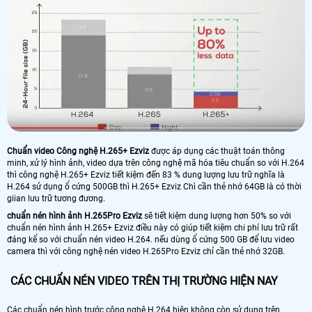
Chuẩn video Công nghệ H.265+ Ezviz
được áp dụng các thuật toán thông
minh, xử lý hình ảnh, video dựa trên công nghệ mã hóa tiêu chuẩn so với H.264
thì công nghệ H.265+ Ezviz tiết kiệm đến 83 % dung lượng lưu trữ nghĩa là
H.264 sử dụng ổ cứng 500GB thì H.265+ Ezviz Chì cần thẻ nhớ 64GB là có thời
giian lưu trữ tương đương.
chuẩn nén hình ảnh H.265Pro Ezviz
sẽ tiết kiệm dung lượng hơn 50% so với
chuẩn nén hình ảnh H.265+ Ezviz điều này có giúp tiết kiệm chi phí lưu trữ rất
đáng kể so với chuẩn nén video H.264. nếu dùng ổ cứng 500 GB để lưu video
camera thì với công nghệ nén video H.265Pro Ezviz chỉ cần thẻ nhớ 32GB.
CÁC CHUẨN NÉN VIDEO TRÊN THỊ TRƯỜNG HIỆN NAY
Các chuẩn nén hình trước công nghệ H.264 hiện không còn sử dụng trên