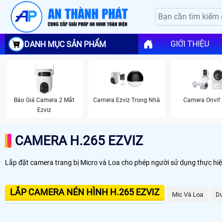
GIỚI THIỆU
DANH MỤC SẢN PHẨM
Báo Giá Camera 2 Mắt
Camera Ezviz Trong Nhà
Camera Onvif 
Ezviz
CAMERA H.265 EZVIZ
Lắp đặt camera trang bị Micro và Loa cho phép người sử dụng thực hi
LẮP CAMERA NÉN HÌNH H.265 EZVIZ
Mic Và Loa
Du