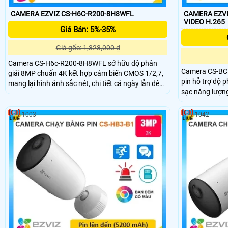
CAMERA EZVIZ CS-H6C-R200-8H8WFL
CAMERA EZVIZ
VIDEO H.265
Giá Bán: 5%-35%
Giá gốc: 1,828,000 ₫
Camera CS-H6c-R200-8H8WFL sở hữu độ phân
Camera CS-BC
giải 8MP chuẩn 4K kết hợp cảm biến CMOS 1/2,7,
pin hỗ trợ độ p
mang lại hình ảnh sắc nét, chi tiết cả ngày lẫn đêm.
sạc năng lượng mặt trờ
Góc nhìn rộng với ống kính 4mm @ F1.6, bao phủ
công nghệ nén
87° ngang, 53° dọc, phù hợp giám sát không gian
thoại 2 chiều 
lớn, hạn chế điểm mù hiệu quả.
1003
1042
xa 15m. Thiết kế chuẩn IP65 giúp camera hoạt
động bền bỉ tro