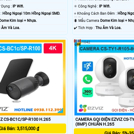
👍 Công Nghệ Sử Dụng :
IP Wifi.
⚛️ Công Nghệ :
IP Wifi.
🌜 Xem ban đêm :
Hồng Ngoại 10m Hồng Ngoại SMD.
⭐ Khoảng Cách Ban Đêm :
Hồng Ngo
SMD.
Dome Kim loại + Nhựa.
🐜 Mẫu Camera
Dome Kim loại + Nh
 Âm Và Loa.
️✔️ Tích Hợp :
Thu Âm Và Loa.
1042
Z CS-BC1C/SP-R100 H.265
CAMERA GỌI ĐIỆN EZVIZ CS-T
(8MP) CHUẨN H.265
Giá Bán: 3,515,000 ₫
Giá Bán: 5%-3