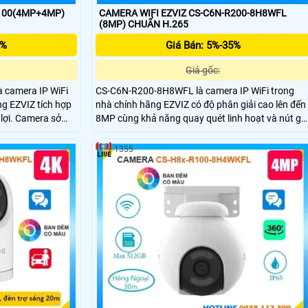
R100(4MP+4MP)
CAMERA WIFI EZVIZ CS-C6N-R200-8H8WFL
(8MP) CHUẨN H.265
5%
Giá Bán: 5%-35%
Giá gốc:
camera IP WiFi
CS-C6N-R200-8H8WFL là camera IP WiFi trong
ng EZVIZ tích hợp
nhà chính hãng EZVIZ có độ phân giải cao lên đến
 lợi. Camera sở
8MP cùng khả năng quay quét linh hoạt và nút gọ
) hỗ trợ quay
điện tiện lợi. Camera hỗ trợ hồng ngoại 10m, đèn
hiện con người và
trợ sáng, phát hiện người và phân biệt hình dạng
1355
 ngoại 35m full
vật nuôi chính xác. Camera tích hợp micro, loa
 nhớ lên đến
đàm thoại hai chiều và khe cắm thẻ nhớ lên đến
phù hợp cho giám
512GB, mang đến giải pháp an ninh toàn diện cho
gia đình.