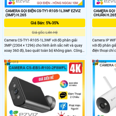
CAMERA GỌI ĐIỆN CS-TY1-R105-1L3WF EZVIZ
CAMERA GỌI 
(3MP) H.265
CHUẨN H.26
Giá Bán: 5%-35%
Giá gốc: Liên Hệ
Camera CS-TY1-R105-1L3WF với độ phân giải
Camera IP WIF
3MP (2304 × 1296) cho hình ảnh sắc nét và quay
với độ phân giả
xoay 360 độ, bao quát toàn bộ không gian. Công
điện thoại chỉ
nghệ nén H.265 giúp tiết kiệm băng thông, tích
điện thoại hồn
hợp AI phát hiện và theo dõi chuyển động thông
được thiết kế 
1313
1054
minh. Ngoài ra, camera hỗ trợ thẻ nhớ lên đến
khả năng xoay 
512GB, đàm thoại hai chiều với micro và loa tích
thoại 2 chiều, p
hợp, cùng hồng ngoại 10m giúp quan sát rõ ràng
thông minh cam
cả trong đêm.