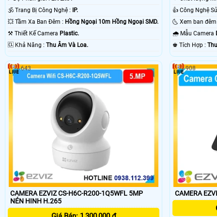
🕉️ Trang Bị Công Nghệ :
IP.
💥 Tầm Xa Ban Đêm :
Hồng Ngoại 10m Hồng Ngoại SMD.
⚒ Thiết Kế Camera
Plastic.
🌧️ Mẫu Camera
️🆑 Khả Năng :
Thu Âm Và Loa.
️♚ Tích Hợp :
Thu
643
908
CAMERA EZVIZ CS-H6C-R200-1Q5WFL 5MP
CAMERA EZVI
NÉN HINH H.265
Giá Bán: 1,300,000 ₫