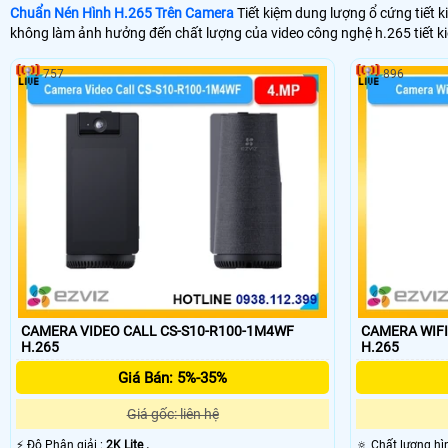
Chuẩn Nén Hình H.265 Trên Camera
Tiết kiệm dung lượng ổ cứng tiết 
không làm ảnh hưởng đến chất lượng của video công nghệ h.265 tiết 
757
896
CAMERA VIDEO CALL CS-S10-R100-1M4WF
CAMERA WIFI S
H.265
H.265
Giá Bán: 5%-35%
Giá gốc: liên hệ
️⚡ Độ Phân giải :
2K Lite .
🔅 Chất lượng hì