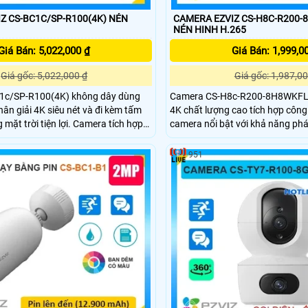
 CS-BC1C/SP-R100(4K) NÉN
CAMERA EZVIZ CS-H8C-R200
NÉN HINH H.265
Giá Bán: 5,022,000 ₫
Giá Bán: 1,999,0
Giá gốc: 5,022,000 ₫
Giá gốc: 1,987,00
1c/SP-R100(4K) không dây dùng
Camera CS-H8c-R200-8H8WKFL 
hân giải 4K siêu nét và đi kèm tấm
4K chất lượng cao tích hợp côn
i tiện lợi. Camera tích hợp
camera nổi bật với khả năng phá
 H.265 phát hiện thông minh, đàm
phương tiện, theo dõi chuyển đ
cùng hồng ngoại và đèn trợ sáng tầm
cảnh báo hiệu quả bằng còi, đèn chớp. 
951
ngoại 30m, đèn trợ sáng 20m, đà
ng mọi điều kiện thời tiết
và tiêu chuẩn IP65, đây là lựa c
việc giám sát an ninh