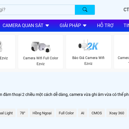
CT
CAMERA QUAN SÁT
GIẢI PHÁP
HỖ TRỢ
TI
Báo Giá Camera Wifi
Camera
Ezviz
Camera Wifi Full Color
Ezviz
Ezviz
ện đàm thoại 2 chiều một cách dễ dàng, camera vừa ghi âm vừa có thể p
al Light
78°
Hồng Ngoại
Full Color
AI
CMOS
Xoay 360