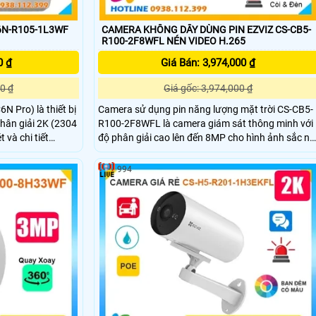
6N-R105-1L3WF
CAMERA KHÔNG DÂY DÙNG PIN EZVIZ CS-CB5-
R100-2F8WFL NÉN VIDEO H.265
0 ₫
Giá Bán: 3,974,000 ₫
0 ₫
Giá gốc: 3,974,000 ₫
 Pro) là thiết bị
Camera sử dụng pin năng lượng mặt trời CS-CB5-
phân giải 2K (2304
R100-2F8WFL là camera giám sát thông minh với
 và chi tiết
độ phân giải cao lên đến 8MP cho hình ảnh sắc né
360 độ đàm thoại
và chi tiết Tích hợp công nghệ AI camera có khả
 ứng tiện lợi giúp
năng phát hiện dáng người và phương tiện báo
994
động khi phát hiện xâm nhập Thiết kế bền bỉ chốn
nước IP65 phù hợp lắp đặt trong mọi điều kiện thờ
tiết.