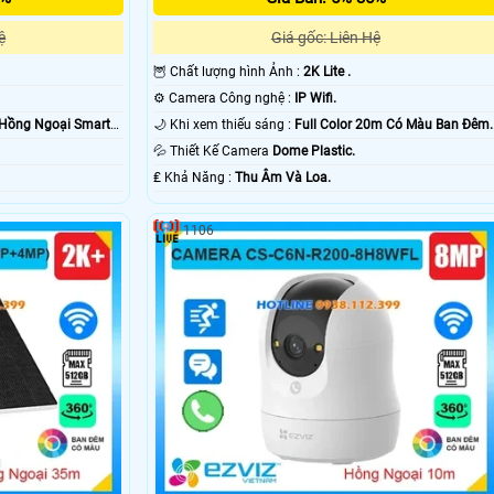
ệ
Giá gốc: Liên Hệ
🦉 Chất lượng hình Ảnh :
2K Lite .
⚙ Camera Công nghệ :
IP Wifi.
Hồng Ngoại Smart
🌙 Khi xem thiếu sáng :
Full Color 20m Có Màu Ban Ðêm.
💦 Thiết Kế Camera
Dome Plastic.
️₤ Khả Năng :
Thu Âm Và Loa.
1106