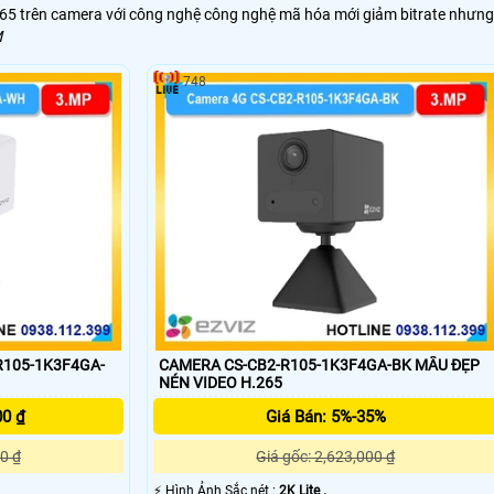
.265 trên camera với công nghệ công nghệ mã hóa mới giảm bitrate nhưng
M
748
R105-1K3F4GA-
CAMERA CS-CB2-R105-1K3F4GA-BK MẪU ĐẸP
NÉN VIDEO H.265
00 ₫
Giá Bán: 5%-35%
0 ₫
Giá gốc: 2,623,000 ₫
️⚡ Hình Ảnh Sắc nét :
2K Lite .