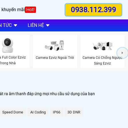
0938.112.399
 khuyến mãi
Hot!
N TỨC
LIÊN HỆ
 Full Color Ezviz
Camera Ezviz Ngoài Trời
Camera Có Chống Ngược
Trong Nhà
Sáng Ezviz
hát ra âm thanh đáp ứng mọi nhu cầu sử dụng của bạn
Speed Dome
AI Coding
IP66
3D DNR