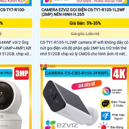
CS-TY7-R100-
CAMERA EZVIZ GỌI ĐIỆN CS-TY1-R105-1L2WF
(2MP) NÉN HINH H.265
5%
Giá Bán: 5%-35%
ệ
Giá gốc: Liên Hệ
G44WF với 2 ống
CS-TY1-R105-1L2WF camera IP wifi không dây có
8MP (4MP+4MP) kết
nút gọi điện với độ phân giải 2MP lưu trữ trên thẻ
hớ 512GB, chip xử
nhớ 512GB chip xử lý CMOS cho hình ảnh rõ nét
hiện chuyển động
hồng ngoại tầm nhìn xa 10m hỗ trợ chức năng tự
mera hỗ trợ nút
động theo dõi người xâm nhập Phát hiện hình
1331
ống kính cố định
dạng con người thông minh tích hợp mic và loa dễ
60 độ dễ dàng sử
dàng đàm thoại được 2 chiều giá rẻ phù hợp lắp
đặt trong nhà.