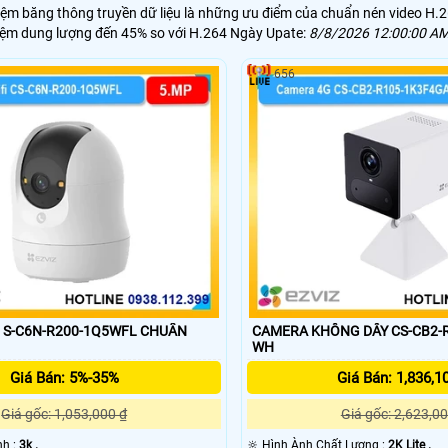
kiệm băng thông truyền dữ liệu là những ưu điểm của chuẩn nén video H
kiệm dung lượng đến 45% so với H.264 Ngày Upate:
8/8/2026 12:00:00 A
656
-C6N-R200-1Q5WFL CHUẨN
CAMERA KHÔNG DÂY CS-CB2-
WH
Giá Bán: 5%-35%
Giá Bán: 1,836,1
Giá gốc: 1,053,000 ₫
Giá gốc: 2,623,00
nh :
3k .
🔆 Hình Ành Chất Lượng :
2K Lite .