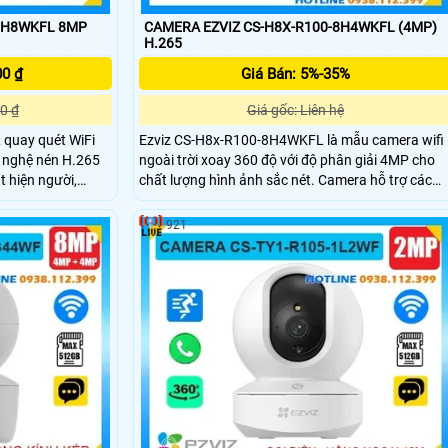
-8H8WKFL 8MP
CAMERA EZVIZ CS-H8X-R100-8H4WKFL (4MP)
H.265
00 ₫
Giá Bán: 5%-35%
0 ₫
Giá gốc: Liên hệ
quay quét WiFi
Ezviz CS-H8x-R100-8H4WKFL là mẫu camera wifi
g nghệ nén H.265
ngoài trời xoay 360 độ với độ phân giải 4MP cho
t hiện người,
chất lượng hình ảnh sắc nét. Camera hỗ trợ các
ộng thông minh và
tính năng nổi bật như phát hiện người và phương
Với hồng
tiện công nghệ AI độ chính xác cao, thu phóng tự
921
m thoại 2 chiều
động theo dõi chuyển động, quan sát ban đêm có
họn lý tưởng cho
màu giúp bảo vệ an ninh tối ưu.