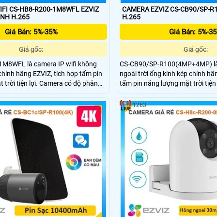
IFI CS-HB8-R200-1M8WFL EZVIZ
CAMERA EZVIZ CS-CB90/SP-
INH H.265
H.265
Giá Bán: 5%-35%
Giá Bán: 5%-3
Giá gốc:
Giá gốc:
M8WFL là camera IP wifi không
CS-CB90/SP-R100(4MP+4MP) là 
 chính hãng EZVIZ, tích hợp tấm pin
ngoài trời ống kính kép chính hã
 trời tiện lợi. Camera có độ phân
tấm pin năng lượng mặt trời tiện
n 8MP, hỗ trợ quay quét 360 độ, ghi
hữu độ phân giải cao (4MP+4MP
ull color với tầm nhìn hồng ngoại
quét, đàm thoại hai chiều, phát 
1263
 con người và phương tiện thông
phương tiện, cùng tầm nhìn hồng
. Camera còn tích hợp mic và loa
color. Camera còn hỗ trợ khe thẻ
chiều cùng khe cắm thẻ nhớ lên đến
512GB và báo động thông minh 
sát an ninh 24/7.