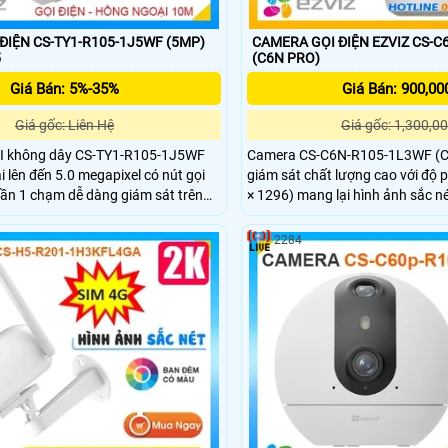
ĐIỆN CS-TY1-R105-1J5WF (5MP)
CAMERA GỌI ĐIỆN EZVIZ CS-C
5
(C6N PRO)
Giá Bán: 5%-35%
Giá Bán: 900,00
Giá gốc: Liên Hệ
Giá gốc: 1,300,00
I không dây CS-TY1-R105-1J5WF
Camera CS-C6N-R105-1L3WF (C6N
i lên đến 5.0 megapixel có nút gọi
giám sát chất lượng cao với độ 
 cần 1 chạm dễ dàng giám sát trên
× 1296) mang lại hình ảnh sắc nét
g ngoại tầm nhìn xa 10m. Camera
Camera có khả năng quay xoay 
mỹ thuật cao và bắt mắt, camera có
2 chiều tích hợp nút gọi điện cảm
2284
360 độ tích họp mic và loa đàm
bạn dễ dàng tương tác từ xa
hát hiện và theo dõi chuyển động
era cho hình ảnh sắc nét giá rẻ.