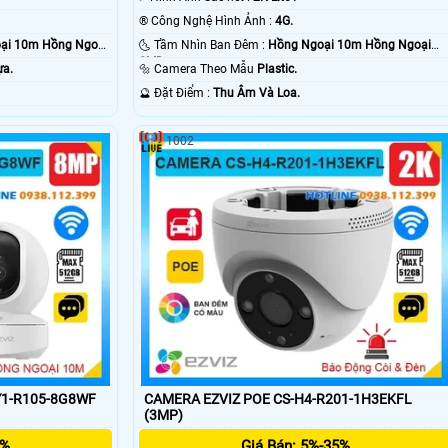
®️ Công Nghệ Hình Ảnh :
4G.
ại 10m Hồng Ngoại
🌜 Tầm Nhìn Ban Đêm :
Hồng Ngoại 10m Hồng Ngoại
SMD.
ựa.
🔩 Camera Theo Mẫu
Plastic.
️🔮 Đặt Điểm :
Thu Âm Và Loa.
1002
Y1-R105-8G8WF
CAMERA EZVIZ POE CS-H4-R201-1H3EKFL
(3MP)
5%
Giá Bán: 5%-35%