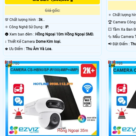
Giá gốc:
🔅 Chất lượng h
💯 Chất lượng hình :
3k .
⚛️ Công Nghệ Sử Dụng :
IP.
🌚 Xem ban đêm :
Hồng Ngoại 10m Hồng Ngoại SMD.
🔩 Mẫu Camera
↕️ Thiết Kế Camera
Dome Kim loại.
️📢 Đặt Điểm :
Th
️♚ Ưu Điểm :
Thu Âm Và Loa.
780
788