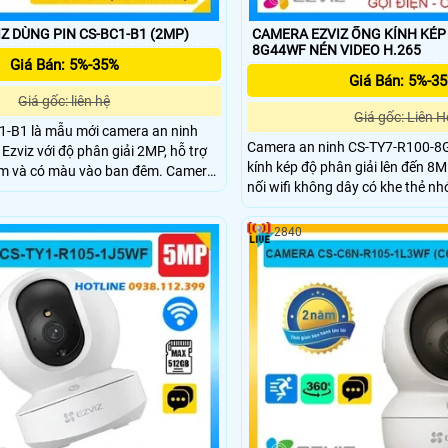
Z DÙNG PIN CS-BC1-B1 (2MP)
CAMERA EZVIZ ỐNG KÍNH KÉP 
8G44WF NÉN VIDEO H.265
Giá Bán: 5%-35%
Giá Bán: 5%-3
Giá gốc: liên hệ
Giá gốc: Liên H
-B1 là mẫu mới camera an ninh
Camera an ninh CS-TY7-R100-8
Ezviz với độ phân giải 2MP, hỗ trợ
kính kép độ phân giải lên đến 
m và có màu vào ban đêm. Camera
nối wifi không dây có khe thẻ n
ạc Lithium 12.900 mAh, chuẩn nén
lý CMOS. hồng ngoại 10m phát 
ại 2 chiều và phát hiện chính xác
thông minh hình ảnh sắc nét. Ca
ủa con người. Với chuẩn kháng
2840
gọi điện thoại chỉ cần 1 chạm, 1 
era hoạt động bền bỉ trong mọi
và 1 ống kính quay quét được 3
ết.
dụng giá rẻ.