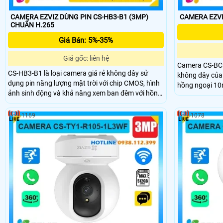
CAMERA EZVIZ DÙNG PIN CS-HB3-B1 (3MP)
CAMERA EZVI
CHUẨN H.265
Giá Bán: 5%-35%
Giá gốc: liên hệ
Camera CS-BC1
CS-HB3-B1 là loại camera giá rẻ không dây sử
không dây của 
dụng pin năng lượng mặt trời với chip CMOS, hình
hồng ngoại 10
ảnh sinh động và khả năng xem ban đêm với hồng
tích hợp pin s
ngoại 15m có hỗ trợ màu ban đêm. Độ phân giải
H.265, đàm tho
3.0 MP và tích hợp công nghệ nhận biết người giúp
chuyển động c
1169
1078
cho hình ảnh luôn chất lượng, đàm thoại 2 chiều
nước IP66, cam
chống chịu được mọi thời tiết tấm pin sử dụng lên
điều kiện thời ti
đến 120 ngày (5200 mAh) .