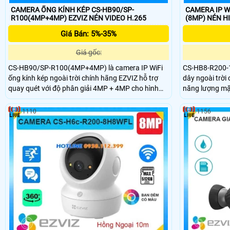
CAMERA ỐNG KÍNH KÉP CS-HB90/SP-
CAMERA IP W
R100(4MP+4MP) EZVIZ NÉN VIDEO H.265
(8MP) NÉN H
Giá Bán: 5%-35%
Giá gốc:
CS-HB90/SP-R100(4MP+4MP) là camera IP WiFi
CS-HB8-R200-1
ống kính kép ngoài trời chính hãng EZVIZ hỗ trợ
dây ngoài trời
quay quét với độ phân giải 4MP + 4MP cho hình
năng lượng mặt
ảnh sắc nét. Camera được trang bị hồng ngoại
giải cao lên đế
35m Full Color, khả năng phát hiện con người và
hình ban đêm f
1110
1156
phương tiện thông minh. Tích hợp micro, loa đàm
15m, phát hiện
thoại hai chiều và khe cắm thẻ nhớ lên đến 512GB
minh chính xác
phù hợp cho nhu cầu giám sát an ninh hiệu quả.
đàm thoại hai 
512GB.