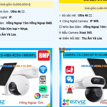
Giá gốc: 5,000,000 ₫
Giá gốc: Liên H
ình Ảnh :
Ultra 4k 👍🏾 .
✨ Độ sắc nét :
Ultra 4k 👍🏾 .
🏆 Camera Công nghệ :
IP.
⚜️ Công Nghệ Camera :
IP Wifi.
💥 Tầm Xa Ban Đêm :
Hồng Ngoại 15m Hồng Ngoại SMD.
💥 Nhìn Ban Đêm :
Hồng Ngoại 10m 
Thân Kim loại + Nhựa.
IR.
⛓ Mẫu Camera
Xoay 360.
u Âm Và Loa.
️💎 Điểm Nỗi Bật :
Thu Âm Và Loa.
974