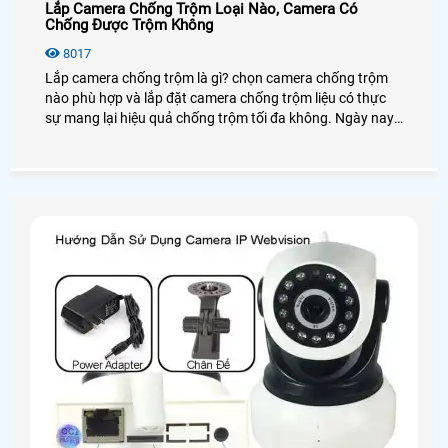
Lắp Camera Chống Trộm Loại Nào, Camera Có
Chống Được Trộm Không
8017
Lắp camera chống trộm là gì? chọn camera chống trộm
nào phù hợp và lắp đặt camera chống trộm liệu có thực
sự mang lại hiệu quả chống trộm tối đa không. Ngày nay
trên tất cả các dòng camera đều có chức năng báo động
chống trộm vây chúng ta sẽ tìm hiểu cách hoặc động
chống trộm của camera quan sát và mục đích thực sự lắp
camera quan sát chống trộm để làm gì nhé.