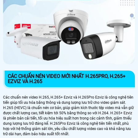
CÁC CHUẨN NÉN VIDEO MỚI NHẤT H.265PRO, H.265+
EZVIZ VÀ H.265
Các chuẩn nén video H.265, H.265+ Ezviz và H.265Pro Ezviz là công nghệ tiên
tiến giúp tối ưu hóa băng thông và dung lượng lưu trữ cho video giám sát.
H.265 (HEVC) là chuẩn nén cơ bản, giúp giảm kích thước tệp video mà vẫn giữ
được chất lượng cao, tiết kiệm tới 50% băng thông so với H.264. H.265+ Ezviz
là phiên bản cải tiến, tối ưu hóa hiệu suất hơn trong các cảnh tĩnh, giảm thiểu
dung lượng lưu trữ đáng kể. H.265Pro Ezviz là công nghệ tiên tiến nhất, phù
hợp với hệ thống giám sát lớn, yêu cầu chất lượng video cao và khả năng lưu
trữ dài hạn, đảm bảo hiệu suất tốt nhất.