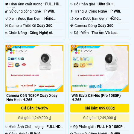
✨ Độ Phân giải :
Ultra 2k + .
👁 Hình ảnh chất lượng :
FULL HD
1080P .
⚜️ Trang Bị Công Nghệ :
IP Wifi.
🌠 Sử dụng công nghệ :
IP Wifi.
🌙 Xem Được Ban Đêm :
Hồng
💡 Xem Được Ban Đêm :
Hồng
Ngoại 10m Hồng Ngoại Smart IR.
Ngoại 15m Hồng Ngoại Smart IR.
💎 Camera Dòng
Xoay 360.
⚒ Camera Thiết Kế
Xoay 360.
️✨ Đặt Điểm :
Thu Âm Và Loa.
️➲ Chức Năng :
Công Nghệ AI.
1674
1504
Camera C6N 1080P Quay Xoay
Wifi Ezviz CS-H6c (Pro 1080P)
Nén Hinh H.265
H.265
Giá Bán: 5%-35%
Giá Bán: 899.000₫
Giá gốc: 1,249,000 ₫
Giá gốc: 1,249,000 ₫
✨ Hình Ành Chất Lượng :
FULL HD
️⚡ Độ Phân giải :
FULL HD 1080P .
1080P .
⚜️ Công Nghệ :
IP Wifi.
⚙ Trang Bị Công Nghệ :
IP Wifi.