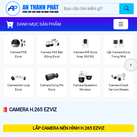
DANH MỤC SẢN PHẨM
Camera POE
Camera 360 Báo
Camera Wifi Ezviz
Lắp Camera Ezviz
Ezviz
Động Ezviz
Xoay 360 Độ
Trong Nhà
Camera Kim Loại
Camera Dùng Pin
Camera Speedom
Camera Check
Ezviz
Ezviz
Kbvision
Var Live Stream
CAMERA H.265 EZVIZ
LẮP CAMERA NÉN HÌNH H.265 EZVIZ