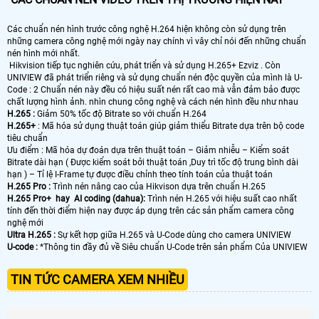
Các chuẩn nén hình trước công nghệ H.264 hiện không còn sử dụng trên
những camera công nghệ mới ngày nay chính vì vây chỉ nói đến những chuẩn
nén hình mới nhất.
Hikvision tiếp tục nghiên cứu, phát triển và sử dụng H.265+ Ezviz . Còn
UNIVIEW đã phát triển riêng và sử dụng chuẩn nén độc quyền của mình là U-
Code : 2 Chuẩn nén này đều có hiệu suất nén rất cao mà vẫn đảm bảo được
chất lượng hình ảnh. nhìn chung công nghệ và cách nén hình đều như nhau
H.265 :
Giảm 50% tốc độ Bitrate so với chuẩn H.264
H.265+
: Mã hóa sử dụng thuật toán giúp giảm thiểu Bitrate dựa trên bộ code
tiêu chuẩn
Ưu điểm : Mã hóa dự đoán dựa trên thuật toán – Giảm nhiễu – Kiểm soát
Bitrate dài hạn ( Được kiểm soát bởi thuật toán ,Duy trì tốc độ trung bình dài
hạn ) – Tỉ lệ I-Frame tự được điều chỉnh theo tính toán của thuật toán
H.265 Pro :
Trình nén nâng cao của Hikvison dựa trên chuẩn H.265
H.265 Pro+ hay AI coding (dahua):
Trình nén H.265 với hiệu suất cao nhất
tính đến thời điểm hiện nay được áp dụng trên các sản phẩm camera công
nghệ mới
Ultra H.265 :
Sự kết hợp giữa H.265 và U-Code dùng cho camera UNIVIEW
U-code :
*Thông tin đầy đủ về Siêu chuẩn U-Code trên sản phẩm Của UNIVIEW
TIN TỨC CAMERA XEM NHIỀU