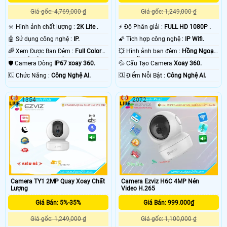
Giá gốc: 4,769,000 ₫
Giá gốc: 1,249,000 ₫
🔆 Hình ảnh chất lượng :
2K Lite .
️⚡ Độ Phân giải :
FULL HD 1080P .
🤖️ Sử dụng công nghệ :
IP.
🌠 Tích hợp công nghệ :
IP Wifi.
🌈 Xem Được Ban Đêm :
Full Color
💥 Hình ảnh ban đêm :
Hồng Ngoại
15m Có Màu Ban Ðêm.
15m Hồng Ngoại Smart IR.
🛡 Camera Dòng
IP67 xoay 360.
💦 Cấu Tạo Camera
Xoay 360.
️🆑 Chức Năng :
Công Nghệ AI.
️🆑 Điểm Nỗi Bật :
Công Nghệ AI.
1354
2072
Camera Ezviz H6C 4MP Nén
Camera TY1 2MP Quay Xoay Chất
Video H.265
Lượng
Giá Bán: 999.000₫
Giá Bán: 5%-35%
Giá gốc: 1,100,000 ₫
Giá gốc: 1,249,000 ₫