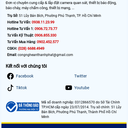
Đơn vị chuyên cung cấp & lắp đặt camera quan sát, thiết bị báo động,
báo cháy, máy chấm công, thiết bị mạng, ...
Trụ Sở:
51 Lũy Bán Bích, Phường Phú Thạnh, TP. Hồ Chí Minh
0938.11.23.99
Hotline Tư Vấn:
0906.72.73.77
Hotline Tư Vấn 1:
0906.855.330
Tư Vấn Kỹ Thuật:
0902.452.577
Tư Vấn Mua Hàng:
(028) 6688.4949
CSKH:
Email:
congngheanthanhphat@gmail.com
Kết nối với chúng tôi
Facebook
Twitter
Tiktok
Youtube
Mã số doanh nghiệp: 0312866570 do Sở Tài Chính
TP.HCM cấp ngày 23/07/2014. Trụ sở chính: 51 Lũy
Bán Bích, Phường Phú Thạnh, Thành Phố Hồ Chí
Minh