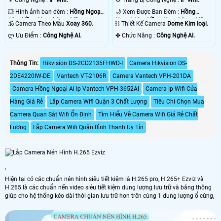
💥 Hình ảnh ban đêm :
Hồng Ngoại
🌙 Xem Được Ban Đêm :
Hồng
10m Hồng Ngoại Smart IR.
Ngoại 10m Hồng Ngoại Smart IR.
🕉️ Camera Theo Mẫu
Xoay 360.
⛓ Thiết Kế Camera
Dome Kim loại.
️ლ Ưu Điểm :
Công Nghệ AI.
️✤ Chức Năng :
Công Nghệ AI.
Thông Tin:
Hikvision DS-2CD2135FHWD-I
Camera Hikvision DS-
2DE4220IW-DE
Vantech VT-2106R
Camera Vantech VPH-201DA
Camera Hồng Ngoại Ai Ip Vantech VPH-3652AI
Camera Ip Wifi Cửa
Hàng Giá Rẻ
Lắp Camera Wifi Quận 3 Chất Lượng
Tiêu Chí Chọn Mua
Camera Quan Sát Wifi Ổn Định
Tìm Hiểu Về Camera Wifi Giá Rẻ Chất
Lượng
Lắp Camera Wifi Quận Bình Thạnh Uy Tín
'
Hiện tại có các chuẩn nén hình siêu tiết kiệm là H.265 pro, H.265+ Ezviz và
H.265 là các chuẩn nến video siêu tiết kiệm dung lượng lưu trữ và băng thông
giúp cho hệ thống kéo dài thời gian lưu trữ hơn trên cùng 1 dung lượng ổ cứng,