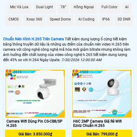
Mic Và Loa
Dual Light
78°
Hồng Ngoại
Full Color
AI
CMOS
Xoay 360
Speed Dome
AI Coding
IP66
3D DNR
Chuẩn Nén Hình H.265 Trên Camera
Tiết kiệm dung lượng ổ cứng tiết kiệm
băng thông truyền dữ liệu là những ưu điểm của chuẩn nén video H.265 trên
camera với công nghệ công nghệ mã hóa mới giảm bitrate nhưng không làm
ảnh hưởng đến chất lượng của video công nghệ h.265 tiết kiệm dung lượng
đến 45% so với H.264 Ngày Upate:
7/30/2026 12:00:00 AM
2619
1539
Camera Wifi Dùng Pin CS-CB8/SP
H6C 2MP Camera Giá Rẻ Wifi
H.265
Ezviz Chuẩn H.265
Giá Bán: 3.850.000₫
Giá Bán: 799,000 ₫