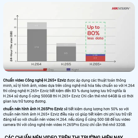
Chuẩn video Công nghệ H.265+ Ezviz
được áp dụng các thuật toán thông
minh, xử lý hình ảnh, video dựa trên công nghệ mã hóa tiêu chuẩn so với H.264
thì công nghệ H.265+ Ezviz tiết kiệm đến 83 % dung lượng lưu trữ nghĩa là
H.264 sử dụng ổ cứng 500GB thì H.265+ Ezviz Chì cần thẻ nhớ 64GB là có thời
giian lưu trữ tương đương.
chuẩn nén hình ảnh H.265Pro Ezviz
sẽ tiết kiệm dung lượng hơn 50% so với
chuẩn nén hình ảnh H.265+ Ezviz điều này có giúp tiết kiệm chi phí lưu trữ rất
đáng kể so với chuẩn nén video H.264. nếu dùng ổ cứng 500 GB để lưu video
camera thì với công nghệ nén video H.265Pro Ezviz chỉ cần thẻ nhớ 32GB.
CÁC CHUẨN NÉN VIDEO TRÊN THỊ TRƯỜNG HIỆN NAY