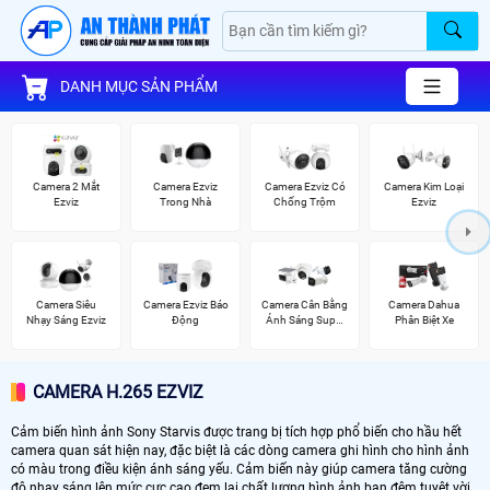
DANH MỤC SẢN PHẨM
Camera 2 Mắt
Camera Ezviz
Camera Ezviz Có
Camera Kim Loại
Ezviz
Trong Nhà
Chống Trộm
Ezviz
Camera Siêu
Camera Ezviz Báo
Camera Cân Bằng
Camera Dahua
Nhạy Sáng Ezviz
Động
Ánh Sáng Super
Phân Biệt Xe
Adapt
CAMERA H.265 EZVIZ
Cảm biến hình ảnh Sony Starvis được trang bị tích hợp phổ biến cho hầu hết
camera quan sát hiện nay, đặc biệt là các dòng camera ghi hình cho hình ảnh
có màu trong điều kiện ánh sáng yếu. Cảm biến này giúp camera tăng cường
độ nhạy sáng lên mức cực cao đem lại chất lượng hình ảnh ban đêm tuyệt vời