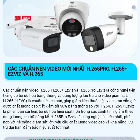
CÁC CHUẨN NÉN VIDEO MỚI NHẤT H.265PRO, H.265+
EZVIZ VÀ H.265
Các chuẩn nén video H.265, H.265+ Ezviz và H.265Pro Ezviz là công nghệ tiên
tiến giúp tối ưu hóa băng thông và dung lượng lưu trữ cho video giám sát.
H.265 (HEVC) là chuẩn nén cơ bản, giúp giảm kích thước tệp video mà vẫn giữ
được chất lượng cao, tiết kiệm tới 50% băng thông so với H.264. H.265+ Ezviz
là phiên bản cải tiến, tối ưu hóa hiệu suất hơn trong các cảnh tĩnh, giảm thiểu
dung lượng lưu trữ đáng kể. H.265Pro Ezviz là công nghệ tiên tiến nhất, phù
hợp với hệ thống giám sát lớn, yêu cầu chất lượng video cao và khả năng lưu
trữ dài hạn, đảm bảo hiệu suất tốt nhất.