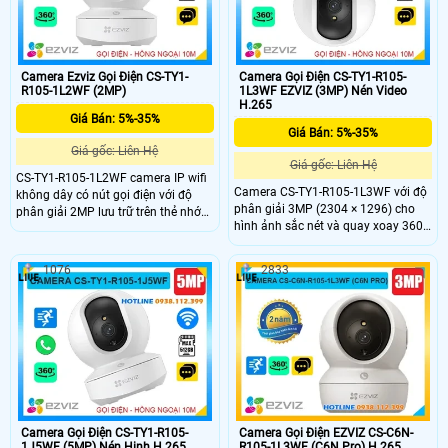
điều kiện thời tiết.
dàng sử dụng giá rẻ.
Camera Ezviz Gọi Điện CS-TY1-
Camera Gọi Điện CS-TY1-R105-
R105-1L2WF (2MP)
1L3WF EZVIZ (3MP) Nén Video
H.265
Giá Bán: 5%-35%
Giá Bán: 5%-35%
Giá gốc: Liên Hệ
Giá gốc: Liên Hệ
CS-TY1-R105-1L2WF camera IP wifi
Camera CS-TY1-R105-1L3WF với độ
không dây có nút gọi điện với độ
phân giải 3MP (2304 × 1296) cho
phân giải 2MP lưu trữ trên thẻ nhớ
hình ảnh sắc nét và quay xoay 360
512GB chip xử lý CMOS cho hình
độ, bao quát toàn bộ không gian.
ảnh rõ nét hồng ngoại tầm nhìn xa
Công nghệ nén H.265 giúp tiết kiệm
10m hỗ trợ chức năng tự động theo
1076
2833
băng thông, tích hợp AI phát hiện và
dõi người xâm nhập Phát hiện hình
theo dõi chuyển động thông minh.
dạng con người thông minh tích
Ngoài ra, camera hỗ trợ thẻ nhớ lên
hợp mic và loa dễ dàng đàm thoại
đến 512GB, đàm thoại hai chiều với
được 2 chiều giá rẻ phù hợp lắp đặt
micro và loa tích hợp, cùng hồng
trong nhà.
ngoại 10m giúp quan sát rõ ràng cả
trong đêm.
Camera Gọi Điện CS-TY1-R105-
Camera Gọi Điện EZVIZ CS-C6N-
1J5WF (5MP) Nén Hinh H.265
R105-1L3WF (C6N Pro) H.265