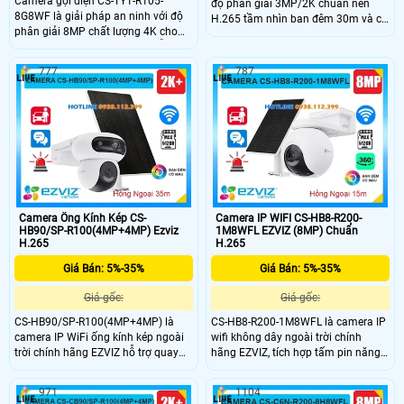
Camera gọi điện CS-TY1-R105-
độ phân giải 3MP/2K chuẩn nén
8G8WF là giải pháp an ninh với độ
H.265 tầm nhìn ban đêm 30m và có
phân giải 8MP chất lượng 4K cho
đèn trợ sáng cho hình ảnh màu
hình ảnh sắc nét và chi tiết. Hỗ trợ
trong phạm vi 20m. Hỗ trợ đàm
quay xoay 360 độ, phát hiện và theo
thoại hai chiều phát hiện hình dáng
777
787
dõi chuyển động thông minh, cùng
người/phương tiện, cùng chức năng
chuẩn nén H.265 giúp tiết kiệm
phòng thủ tích cực với đèn và còi
băng thông. Camera còn tích hợp
cảnh báo với chuẩn IP67 bền bỉ, hỗ
micro, loa, hỗ trợ đàm thoại hai
trợ thẻ nhớ lên đến 512GB và kết nối
chiều, khe cắm thẻ nhớ đến 512GB,
POE.
tầm nhìn hồng ngoại 10m và kết nối
WiFi tiện lợi.
Camera Ống Kính Kép CS-
Camera IP WIFI CS-HB8-R200-
HB90/SP-R100(4MP+4MP) Ezviz
1M8WFL EZVIZ (8MP) Chuẩn
H.265
H.265
Giá Bán: 5%-35%
Giá Bán: 5%-35%
Giá gốc:
Giá gốc:
CS-HB90/SP-R100(4MP+4MP) là
CS-HB8-R200-1M8WFL là camera IP
camera IP WiFi ống kính kép ngoài
wifi không dây ngoài trời chính
trời chính hãng EZVIZ hỗ trợ quay
hãng EZVIZ, tích hợp tấm pin năng
quét với độ phân giải 4MP + 4MP
lượng mặt trời tiện lợi. Camera có
cho hình ảnh sắc nét. Camera được
độ phân giải cao lên đến 8MP, hỗ trợ
971
1104
trang bị hồng ngoại 35m Full Color,
quay quét 360 độ, ghi hình ban đêm