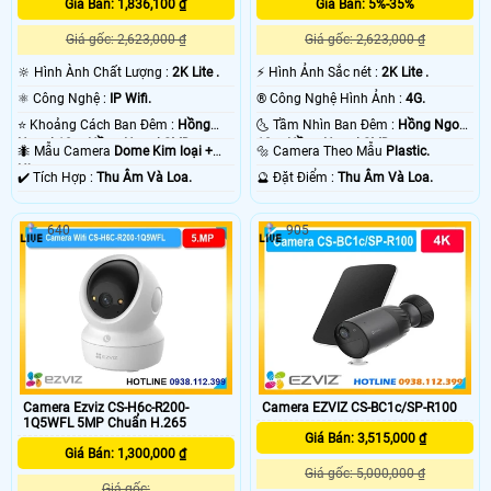
Giá Bán: 1,836,100 ₫
Giá Bán: 5%-35%
Giá gốc: 2,623,000 ₫
Giá gốc: 2,623,000 ₫
🔆 Hình Ành Chất Lượng :
2K Lite .
️⚡ Hình Ảnh Sắc nét :
2K Lite .
⚛️ Công Nghệ :
IP Wifi.
®️ Công Nghệ Hình Ảnh :
4G.
⭐ Khoảng Cách Ban Đêm :
Hồng
🌜 Tầm Nhìn Ban Đêm :
Hồng Ngoại
Ngoại 10m Hồng Ngoại SMD.
10m Hồng Ngoại SMD.
🐜 Mẫu Camera
Dome Kim loại +
🔩 Camera Theo Mẫu
Plastic.
Nhựa.
️✔️ Tích Hợp :
Thu Âm Và Loa.
️🔮 Đặt Điểm :
Thu Âm Và Loa.
640
905
Camera Ezviz CS-H6c-R200-
Camera EZVIZ CS-BC1c/SP-R100
1Q5WFL 5MP Chuẩn H.265
Giá Bán: 3,515,000 ₫
Giá Bán: 1,300,000 ₫
Giá gốc: 5,000,000 ₫
Giá gốc: