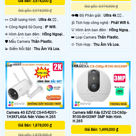
Giá Bán: 3,974,000 ₫
Giá gốc: 3,974,000 ₫
Giá gốc: 3,974,000 ₫
👁️‍🗨 Độ Phân giải :
Ultra 4k 👍🏾 .
️👀 Chất lượng hình :
Ultra 4k 👍🏾 .
🕉️ Tích hợp công nghệ :
Phát Wifi 6.
✳️ Công Nghệ Sử Dụng :
IP Wifi.
💡 Hình ảnh ban đêm :
Hồng Ngoại
❈ Hình ảnh ban đêm :
Hồng Ngoại
15m Có Màu Ban Ðêm.
👑 Loại Camera
Thân Plastic.
15m Có Màu Ban Ðêm.
🛡 Mẫu Camera
Thân Plastic.
️💠 Tích Hợp :
Thu Âm Và Loa.
️💫 Điểm Nỗi Bật :
Thu Âm Và Loa.
1054
2278
Camera 4G EZVIZ CS-H5-R201-
Camera Mắt Kép EZVIZ CS-C60p-
1H3KFL4GA Nén Video H.265
R100-8H33WF 3MP Nén Hinh
H.265
Giá Bán: 1,878,000 ₫
Giá Bán: 1,499,000 ₫
Giá gốc: 1,878,000 ₫