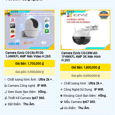
3398
5685
Camera Ezviz CS-C8c-R100-
Camera Ezviz CS-C8W-A0-
1J4WKFL 4MP Nén Video H.265
1F4WKFL 4MP 3K Nén Hinh
H.265
Giá Bán: 1,700,000 ₫
Giá Bán: 1,800,000 ₫
Giá gốc: 1,900,000 ₫
Giá gốc: 2,000,000 ₫
✨ Chất lượng hình Ảnh :
Ultra 2k + .
🔅 Chất lượng hình :
Ultra 2k + .
👍 Camera Công nghệ :
IP Wifi.
⚜️ Công Nghệ Sử Dụng :
IP Wifi.
🌙 Xem Được Ban Đêm :
Hồng
❃ Khoảng Cách Ban Đêm :
Hồng
Ngoại 30m Hồng Ngoại SMD.
🕉️ Thiết Kế Camera
Ip67 360.
Ngoại 30m Hồng Ngoại SMD.
💎 Mẫu Camera
Ip67 360.
️📡 Đặt Điểm :
Thu Âm.
️🛃 Ưu Điểm :
Thu Âm.