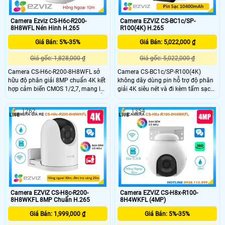
Camera Ezviz CS-H6c-R200-
Camera EZVIZ CS-BC1c/SP-
8H8WFL Nén Hinh H.265
R100(4K) H.265
Giá Bán: 5%-35%
Giá Bán: 5,022,000 ₫
Giá gốc: 1,828,000 ₫
Giá gốc: 5,022,000 ₫
Camera CS-H6c-R200-8H8WFL sở
Camera CS-BC1c/SP-R100(4K)
hữu độ phân giải 8MP chuẩn 4K kết
không dây dùng pin hỗ trợ độ phân
hợp cảm biến CMOS 1/2,7, mang lại
giải 4K siêu nét và đi kèm tấm sạc
hình ảnh sắc nét, chi tiết cả ngày lẫn
năng lượng mặt trời tiện lợi. Camera
đêm. Góc nhìn rộng với ống kính
tích hợp công nghệ nén H.265 phát
1262
1354
4mm @ F1.6, bao phủ 87° ngang,
hiện thông minh, đàm thoại 2 chiều
53° dọc, phù hợp giám sát không
cùng hồng ngoại và đèn trợ sáng
gian lớn, hạn chế điểm mù hiệu quả.
tầm xa 15m. Thiết kế chuẩn IP65
giúp camera hoạt động bền bỉ trong
mọi điều kiện thời tiết
Camera EZVIZ CS-H8c-R200-
Camera EZVIZ CS-H8x-R100-
8H8WKFL 8MP Chuẩn H.265
8H4WKFL (4MP)
Giá Bán: 1,999,000 ₫
Giá Bán: 5%-35%