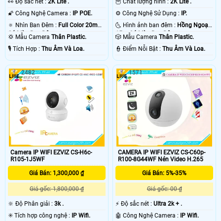
️👀 Độ sắc nét :
2K Lite .
🦉 Chất lượng hình :
2K Lite .
🌠 Công Nghệ Camera :
IP POE.
⚙ Công Nghệ Sử Dụng :
IP.
🔅 Nhìn Ban Đêm :
Full Color 20m
🌜 Hình ảnh ban đêm :
Hồng Ngoại
Có Màu Ban Ðêm.
15m Có Màu Ban Ðêm.
💢 Mẫu Camera
Thân Plastic.
🎲 Mẫu Camera
Thân Plastic.
️🎙 Tích Hợp :
Thu Âm Và Loa.
️👮 Điểm Nỗi Bật :
Thu Âm Và Loa.
2482
1571
Camera IP WIFI EZVIZ CS-H6c-
CAMERA IP WIFI EZVIZ CS-C60p-
R105-1J5WF
R100-8G44WF Nén Video H.265
Giá Bán: 1,300,000 ₫
Giá Bán: 5%-35%
Giá gốc: 1,800,000 ₫
Giá gốc: 00 ₫
🔆 Độ Phân giải :
3k .
️⚡ Độ sắc nét :
Ultra 2k + .
✳️ Tích hợp công nghệ :
IP Wifi.
🤖️ Công Nghệ Camera :
IP Wifi.