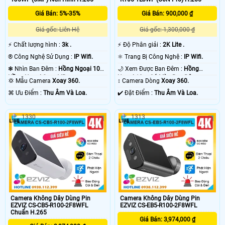
Giá Bán: 5%-35%
Giá Bán: 900,000 ₫
Giá gốc: Liên Hệ
Giá gốc: 1,300,000 ₫
️⚡ Chất lượng hình :
3k .
️⚡ Độ Phân giải :
2K Lite .
®️ Công Nghệ Sử Dụng :
IP Wifi.
⚛️ Trang Bị Công Nghệ :
IP Wifi.
❃ Nhìn Ban Đêm :
Hồng Ngoại 10m
🌙 Xem Được Ban Đêm :
Hồng
Hồng Ngoại Smart IR.
Ngoại 10m Có Màu Ban Ðêm.
💢 Mẫu Camera
Xoay 360.
↕️ Camera Dòng
Xoay 360.
️⌘ Ưu Điểm :
Thu Âm Và Loa.
️✔️ Đặt Điểm :
Thu Âm Và Loa.
1330
1313
Camera Không Dây Dùng Pin
Camera Không Dây Dùng Pin
EZVIZ CS-CB5-R100-2F8WFL
EZVIZ CS-EB5-R100-2F8WFL
Chuẩn H.265
Giá Bán: 3,974,000 ₫