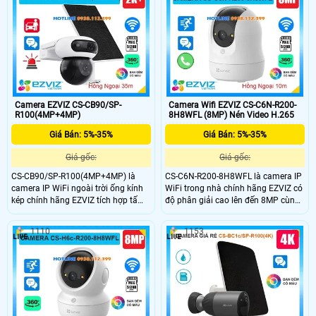
khả năng phát hiện con người và
full color với tầm nhìn hồng ngoại
phương tiện thông minh. Tích hợp
15m, phát hiện con người và
micro, loa đàm thoại hai chiều và
phương tiện thông minh chính xác.
khe cắm thẻ nhớ lên đến 512GB phù
Camera còn tích hợp mic và loa
hợp cho nhu cầu giám sát an ninh
đàm thoại hai chiều cùng khe cắm
hiệu quả.
thẻ nhớ lên đến 512GB.
Camera EZVIZ CS-CB90/SP-
Camera Wifi EZVIZ CS-C6N-R200-
R100(4MP+4MP)
8H8WFL (8MP) Nén Video H.265
Giá Bán: 5%-35%
Giá Bán: 5%-35%
Giá gốc:
Giá gốc:
CS-CB90/SP-R100(4MP+4MP) là
CS-C6N-R200-8H8WFL là camera IP
camera IP WiFi ngoài trời ống kính
WiFi trong nhà chính hãng EZVIZ có
kép chính hãng EZVIZ tích hợp tấm
độ phân giải cao lên đến 8MP cùng
pin năng lượng mặt trời tiện lợi.
khả năng quay quét linh hoạt và nút
Camera sở hữu độ phân giải cao
gọi điện tiện lợi. Camera hỗ trợ hồng
1110
1153
(4MP+4MP) hỗ trợ quay quét, đàm
ngoại 10m, đèn trợ sáng, phát hiện
thoại hai chiều, phát hiện con người
người và phân biệt hình dạng vật
và phương tiện, cùng tầm nhìn hồng
nuôi chính xác. Camera tích hợp
ngoại 35m full color. Camera còn hỗ
micro, loa đàm thoại hai chiều và
trợ khe thẻ nhớ lên đến 512GB và
khe cắm thẻ nhớ lên đến 512GB,
báo động thông minh phù hợp cho
mang đến giải pháp an ninh toàn
giám sát an ninh 24/7.
diện cho gia đình.