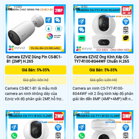
đêm lên đến 20m. Camera quay
màu ban đêm. Độ phân giải 3.0 MP
1040
950
xoay 360° tích hợp đàm thoại hai
và tích hợp công nghệ nhận biết
chiều, còi báo động và đèn chớp
người giúp cho hình ảnh luôn chất
giúp tăng cường an ninh. Chuẩn
lượng, đàm thoại 2 chiều chống chịu
IP67 đảm bảo khả năng chống bụi,
được mọi thời tiết tấm pin sử dụng
nước, hoạt động bền bỉ trong mọi
lên đến 120 ngày (5200 mAh) .
điều kiện thời tiết.
Camera EZVIZ Dùng Pin CS-BC1-
Camera EZVIZ Ống Kính Kép CS-
B1 (2MP) H.265
TY7-R100-8G44WF Chuẩn H.265
Giá Bán: 5%-35%
Giá Bán: 5%-35%
Giá gốc: liên hệ
Giá gốc: Liên Hệ
Camera CS-BC1-B1 là mẫu mới
Camera an ninh CS-TY7-R100-
camera an ninh không dây của
8G44WF với 2 ống kính kép độ phân
Ezviz với độ phân giải 2MP, hỗ trợ
giải lên đến 8MP (4MP+4MP) kết nối
hồng ngoại 10m và có màu vào ban
wifi không dây có khe thẻ nhớ
đêm. Camera tích hợp pin sạc
512GB, chip xử lý CMOS. hồng ngoại
920
1166
Lithium 12.900 mAh, chuẩn nén
10m phát hiện chuyển động thông
H.265, đàm thoại 2 chiều và phát
minh hình ảnh sắc nét. Camera hỗ
hiện chính xác chuyển động của con
trợ nút gọi điện thoại chỉ cần 1
người. Với chuẩn kháng nước IP66,
chạm, 1 ống kính cố định và 1 ống
camera hoạt động bền bỉ trong mọi
kính quay quét được 360 độ dễ