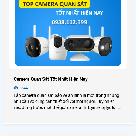
Camera Quan Sát Tốt Nhất Hiện Nay
2344
Lắp camera quan sát bảo vệ an ninh là một trong những
nhu cầu vô cùng cần thiết đối với mỗi người. Tuy nhiên
việc đứng trước một thế giới camera thì bạn sẽ bị lạc lỏng,
phân vân và không biết nên lựa chọn như thế nào cho phù
hợp với túi tiền mà vẫn đảm bảo được chất lượng. Hôm
nay An Thành Phát xin được giới thiệu đến quý anh chị em
các model camera quan sát tốt nhất hiện nay nhằm đem