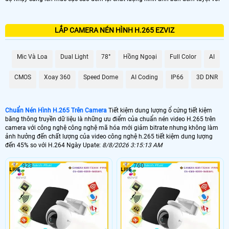
LẮP CAMERA NÉN HÌNH H.265 EZVIZ
Mic Và Loa
Dual Light
78°
Hồng Ngoại
Full Color
AI
CMOS
Xoay 360
Speed Dome
AI Coding
IP66
3D DNR
Chuẩn Nén Hình H.265 Trên Camera
Tiết kiệm dung lượng ổ cứng tiết kiệm
băng thông truyền dữ liệu là những ưu điểm của chuẩn nén video H.265 trên
camera với công nghệ công nghệ mã hóa mới giảm bitrate nhưng không làm
ảnh hưởng đến chất lượng của video công nghệ h.265 tiết kiệm dung lượng
đến 45% so với H.264 Ngày Upate:
8/8/2026 3:15:13 AM
923
760