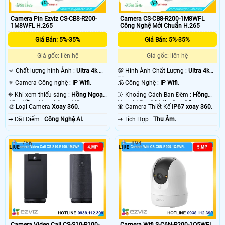
Camera Pin Ezviz CS-CB8-R200-
Camera CS-CB8-R200-1M8WFL
1M8WFL H.265
Công Nghệ Mới Chuẩn H.265
Giá Bán: 5%-35%
Giá Bán: 5%-35%
Giá gốc: liên hệ
Giá gốc: liên hệ
🔅 Chất lượng hình Ảnh :
Ultra 4k 👍🏾
💯 Hình Ành Chất Lượng :
Ultra 4k
.
👍🏾 .
⚜️ Camera Công nghệ :
IP Wifi.
🕉️ Công Nghệ :
IP Wifi.
❈ Khi xem thiếu sáng :
Hồng Ngoại
🌛 Khoảng Cách Ban Đêm :
Hồng
15m Hồng Ngoại Smart IR.
Ngoại 15m Có Màu Ban Ðêm.
🎨 Loại Camera
Xoay 360.
🐜 Camera Thiết Kế
IP67 xoay 360.
️⇝ Đặt Điểm :
Công Nghệ AI.
️⇝ Tích Hợp :
Thu Âm.
756
894
Camera Video Call CS-S10-R100-
Camera Wifi S-C6N-R200-1Q5WFL