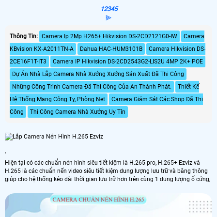
1
2
3
4
5
⫸
Thông Tin:
Camera Ip 2Mp H265+ Hikvision DS-2CD2121G0-IW
Camera
KBvision KX-A2011TN-A
Dahua HAC-HUM3101B
Camera Hikvision DS-
2CE16F1T-IT3
Camera IP Hikvision DS-2CD2543G2-LIS2U 4MP 2K+ POE
Dự Án Nhà Lắp Camera Nhà Xưởng Xưởng Sản Xuất Đã Thi Công
Những Công Trình Camera Đã Thi Công Của An Thành Phát.
Thiết Kế
Hệ Thống Mạng Công Ty, Phòng Net
Camera Giám Sát Các Shop Đã Thi
Công
Thi Công Camera Nhà Xưởng Uy Tín
'
Hiện tại có các chuẩn nén hình siêu tiết kiệm là H.265 pro, H.265+ Ezviz và
H.265 là các chuẩn nến video siêu tiết kiệm dung lượng lưu trữ và băng thông
giúp cho hệ thống kéo dài thời gian lưu trữ hơn trên cùng 1 dung lượng ổ cứng,