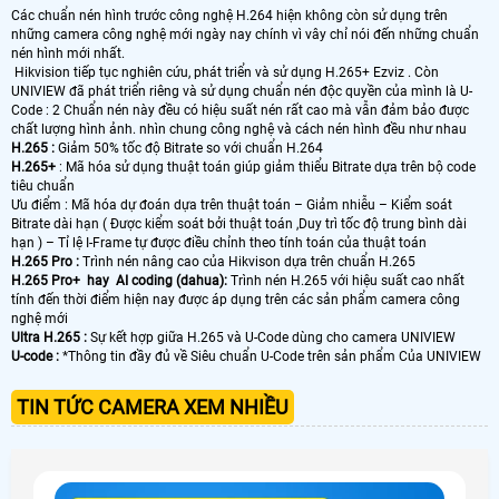
Các chuẩn nén hình trước công nghệ H.264 hiện không còn sử dụng trên
những camera công nghệ mới ngày nay chính vì vây chỉ nói đến những chuẩn
nén hình mới nhất.
Hikvision tiếp tục nghiên cứu, phát triển và sử dụng H.265+ Ezviz . Còn
UNIVIEW đã phát triển riêng và sử dụng chuẩn nén độc quyền của mình là U-
Code : 2 Chuẩn nén này đều có hiệu suất nén rất cao mà vẫn đảm bảo được
chất lượng hình ảnh. nhìn chung công nghệ và cách nén hình đều như nhau
H.265 :
Giảm 50% tốc độ Bitrate so với chuẩn H.264
H.265+
: Mã hóa sử dụng thuật toán giúp giảm thiểu Bitrate dựa trên bộ code
tiêu chuẩn
Ưu điểm : Mã hóa dự đoán dựa trên thuật toán – Giảm nhiễu – Kiểm soát
Bitrate dài hạn ( Được kiểm soát bởi thuật toán ,Duy trì tốc độ trung bình dài
hạn ) – Tỉ lệ I-Frame tự được điều chỉnh theo tính toán của thuật toán
H.265 Pro :
Trình nén nâng cao của Hikvison dựa trên chuẩn H.265
H.265 Pro+ hay AI coding (dahua):
Trình nén H.265 với hiệu suất cao nhất
tính đến thời điểm hiện nay được áp dụng trên các sản phẩm camera công
nghệ mới
Ultra H.265 :
Sự kết hợp giữa H.265 và U-Code dùng cho camera UNIVIEW
U-code :
*Thông tin đầy đủ về Siêu chuẩn U-Code trên sản phẩm Của UNIVIEW
TIN TỨC CAMERA XEM NHIỀU