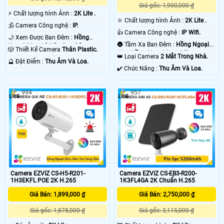
Giá gốc: 1,900,000 ₫
️⚡ Chất lượng hình Ảnh :
2K Lite .
🔆 Chất lượng hình Ảnh :
2K Lite .
🕉️ Camera Công nghệ :
IP.
👍 Camera Công nghệ :
IP Wifi.
🌙 Xem Được Ban Đêm :
Hồng
🌚 Tầm Xa Ban Đêm :
Hồng Ngoại
Ngoại 30m Có Màu Ban Ðêm.
🎲 Thiết Kế Camera
Thân Plastic.
10m Hồng Ngoại Smart IR.
👑 Loại Camera
2 Mắt Trong Nhà.
️🔮 Đặt Điểm :
Thu Âm Và Loa.
️✔️ Chức Năng :
Thu Âm Và Loa.
994
957
Camera EZVIZ CS-H5-R201-
Camera EZVIZ CS-EB3-R200-
1H3EKFL POE 2K H.265
1K3FL4GA 2K Chuẩn H.265
Giá Bán: 1,899,000 ₫
Giá Bán: 2,750,000 ₫
Giá gốc: 1,878,000 ₫
Giá gốc: 3,115,000 ₫