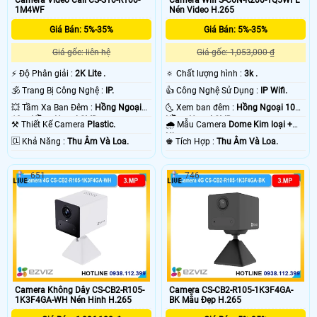
1M4WF
Nén Video H.265
Giá Bán: 5%-35%
Giá Bán: 5%-35%
Giá gốc: liên hệ
Giá gốc: 1,053,000 ₫
️⚡ Độ Phân giải :
2K Lite .
🔅 Chất lượng hình :
3k .
🕉️ Trang Bị Công Nghệ :
IP.
👍 Công Nghệ Sử Dụng :
IP Wifi.
💥 Tầm Xa Ban Đêm :
Hồng Ngoại
🌜 Xem ban đêm :
Hồng Ngoại 10m
10m Hồng Ngoại SMD.
Hồng Ngoại SMD.
⚒ Thiết Kế Camera
Plastic.
🌧️ Mẫu Camera
Dome Kim loại +
Nhựa.
️🆑 Khả Năng :
Thu Âm Và Loa.
️♚ Tích Hợp :
Thu Âm Và Loa.
651
746
Camera Không Dây CS-CB2-R105-
Camera CS-CB2-R105-1K3F4GA-
1K3F4GA-WH Nén Hinh H.265
BK Mẫu Đẹp H.265