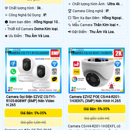
🔅 Chất lượng hình Ảnh :
Ultra 4k 👍🏾
💯 Chất lượng hình :
3k .
.
🏆 Camera Công nghệ :
IP.
⚛️ Công Nghệ Sử Dụng :
IP.
💥 Tầm Xa Ban Đêm :
Hồng Ngoại
🌚 Xem ban đêm :
Hồng Ngoại 10m
15m Hồng Ngoại SMD.
🔩 Mẫu Camera
Thân Kim loại +
Hồng Ngoại SMD.
↕️ Thiết Kế Camera
Dome Kim loại.
Nhựa.
️📢 Đặt Điểm :
Thu Âm Và Loa.
️♚ Ưu Điểm :
Thu Âm Và Loa.
1039
1000
Camera Gọi Điện EZVIZ CS-TY1-
Camera EZVIZ POE CS-H4-R201-
R105-8G8WF (8MP) Nén Video
1H3EKFL (3MP) Nén Hinh H.265
H.265
Giá Bán: 5%-35%
Giá Bán: 5%-35%
Giá gốc: Liên Hệ
Giá gốc: Liên Hệ
Camera CS-H4-R201-1H3EKFL có