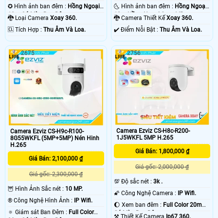
✪ Hình ảnh ban đêm :
Hồng Ngoại
🌜 Hình ảnh ban đêm :
Hồng Ngoại
10m Có Màu Ban Ðêm.
10m Hồng Ngoại Smart IR.
🐉️ Loại Camera
Xoay 360.
🐉️ Camera Thiết Kế
Xoay 360.
️🆑 Tích Hợp :
Thu Âm Và Loa.
️✔️ Điểm Nỗi Bật :
Thu Âm Và Loa.
2675
2756
Camera Ezviz CS-H8c-R200-
Camera Ezviz CS-H9c-R100-
1J5WKFL 5MP H.265
8G55WKFL (5MP+5MP) Nén Hinh
H.265
Giá Bán: 1,800,000 ₫
Giá Bán: 2,100,000 ₫
Giá gốc: 2,000,000 ₫
Giá gốc: 2,300,000 ₫
💯 Độ sắc nét :
3k .
🦉 Hình Ảnh Sắc nét :
10 MP.
🌠 Công Nghệ Camera :
IP Wifi.
®️ Công Nghệ Hình Ảnh :
IP Wifi.
🌔 Xem ban đêm :
Full Color 20m
🔅 Giám sát Ban Đêm :
Full Color
Có Màu Ban Ðêm.
⚒ Thiết Kế Camera
Ip67 360.