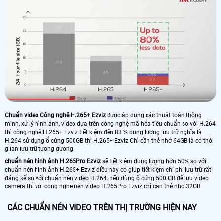
Chuẩn video Công nghệ H.265+ Ezviz
được áp dụng các thuật toán thông
minh, xử lý hình ảnh, video dựa trên công nghệ mã hóa tiêu chuẩn so với H.264
thì công nghệ H.265+ Ezviz tiết kiệm đến 83 % dung lượng lưu trữ nghĩa là
H.264 sử dụng ổ cứng 500GB thì H.265+ Ezviz Chì cần thẻ nhớ 64GB là có thời
giian lưu trữ tương đương.
chuẩn nén hình ảnh H.265Pro Ezviz
sẽ tiết kiệm dung lượng hơn 50% so với
chuẩn nén hình ảnh H.265+ Ezviz điều này có giúp tiết kiệm chi phí lưu trữ rất
đáng kể so với chuẩn nén video H.264. nếu dùng ổ cứng 500 GB để lưu video
camera thì với công nghệ nén video H.265Pro Ezviz chỉ cần thẻ nhớ 32GB.
CÁC CHUẨN NÉN VIDEO TRÊN THỊ TRƯỜNG HIỆN NAY