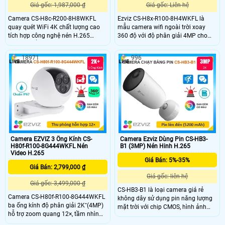
Giá gốc: 1,987,000 ₫
Giá gốc: Liên hệ
Camera CS-H8c-R200-8H8WKFL
Ezviz CS-H8x-R100-8H4WKFL là
quay quét WiFi 4K chất lượng cao
mẫu camera wifi ngoài trời xoay
tích hợp công nghệ nén H.265
360 độ với độ phân giải 4MP cho
camera nổi bật với khả năng phát
chất lượng hình ảnh sắc nét.
hiện người, phương tiện, theo dõi
Camera hỗ trợ các tính năng nổi bật
18971
996
chuyển động thông minh và cảnh
như phát hiện người và phương tiện
báo hiệu quả bằng còi, đèn chớp.
công nghệ AI độ chính xác cao, thu
Với hồng ngoại 30m, đèn trợ sáng
phóng tự động theo dõi chuyển
20m, đàm thoại 2 chiều và tiêu
động, quan sát ban đêm có màu
chuẩn IP65, đây là lựa chọn lý tưởng
giúp bảo vệ an ninh tối ưu.
cho việc giám sát an ninh
Camera EZVIZ 3 Ống Kính CS-
Camera Ezviz Dùng Pin CS-HB3-
H80f-R100-8G444WKFL Nén
B1 (3MP) Nén Hinh H.265
Video H.265
Giá Bán: 5%-35%
Giá Bán: 2,799,000 ₫
Giá gốc: liên hệ
Giá gốc: 3,499,000 ₫
CS-HB3-B1 là loại camera giá rẻ
Camera CS-H80f-R100-8G444WKFL
không dây sử dụng pin năng lượng
ba ống kính độ phân giải 2K⁺(4MP)
mặt trời với chip CMOS, hình ảnh
hỗ trợ zoom quang 12×, tầm nhìn
sinh động và khả năng xem ban
hồng ngoại 30m và có màu ban
đêm với hồng ngoại 15m có hỗ trợ