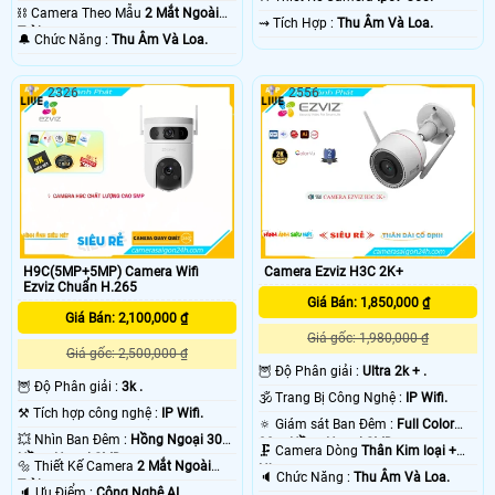
30m Có Màu Ban Ðêm.
⛓ Camera Theo Mẫu
2 Mắt Ngoài
️⇝ Tích Hợp :
Thu Âm Và Loa.
Trời.
️🔔 Chức Năng :
Thu Âm Và Loa.
2326
2556
H9C(5MP+5MP) Camera Wifi
Camera Ezviz H3C 2K+
Ezviz Chuẩn H.265
Giá Bán: 1,850,000 ₫
Giá Bán: 2,100,000 ₫
Giá gốc: 1,980,000 ₫
Giá gốc: 2,500,000 ₫
🦉 Độ Phân giải :
Ultra 2k + .
🦉 Độ Phân giải :
3k .
🕉️ Trang Bị Công Nghệ :
IP Wifi.
⚒ Tích hợp công nghệ :
IP Wifi.
🔅 Giám sát Ban Đêm :
Full Color
💥 Nhìn Ban Đêm :
Hồng Ngoại 30m
30m Hồng Ngoại SMD.
🗜️ Camera Dòng
Thân Kim loại +
Hồng Ngoại SMD.
🔩 Thiết Kế Camera
2 Mắt Ngoài
Nhựa.
️🔈 Chức Năng :
Thu Âm Và Loa.
Trời.
️🔈 Ưu Điểm :
Công Nghệ AI.