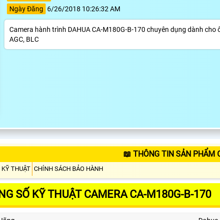
Ngày Đăng
6/26/2018 10:26:32 AM
Camera hành trình DAHUA CA-M180G-B-170 chuyên dụng dành cho ô tô
AGC, BLC
📖 THÔNG TIN SẢN PHẨM 
 KỸ THUẬT
CHÍNH SÁCH BẢO HÀNH
NG SỐ KỸ THUẬT CAMERA CA-M180G-B-170