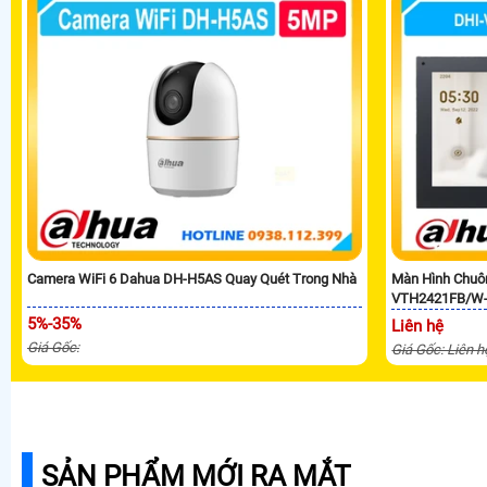
Camera WiFi 6 Dahua DH-H5AS Quay Quét Trong Nhà
Màn Hình Chuô
VTH2421FB/W
5%-35%
Liên hệ
Giá Gốc:
Giá Gốc: Liên h
SẢN PHẨM MỚI RA MẮT