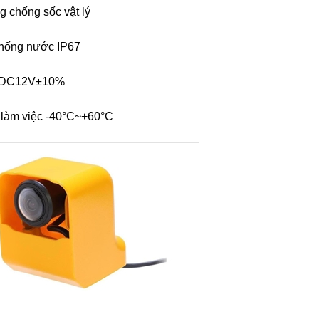
g chống sốc vật lý
chống nước IP67
p DC12V±10%
ộ làm việc -40°C~+60°C