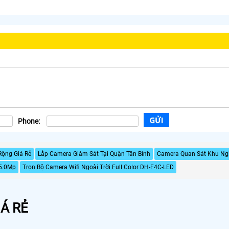
Phone:
Rộng Giá Rẻ
Lắp Camera Giám Sát Tại Quận Tân Bình
Camera Quan Sát Khu Ngh
5.0Mp
Trọn Bộ Camera Wifi Ngoài Trời Full Color DH-F4C-LED
Á RẺ