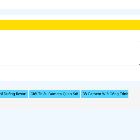
ĩ Dưỡng Resort
Giới Thiệu Camera Quan Sát
Bộ Camera Wifi Công Trình