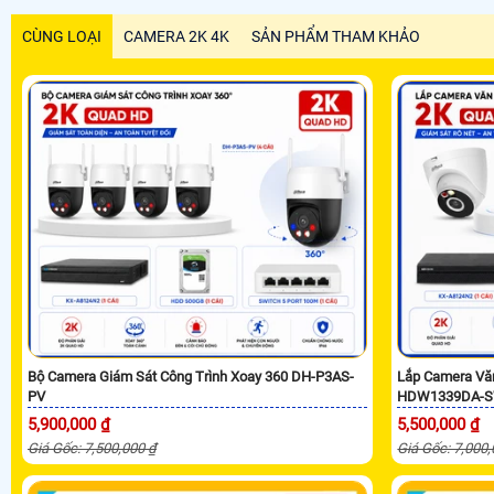
CÙNG LOẠI
CAMERA 2K 4K
SẢN PHẨM THAM KHẢO
Bộ Camera Giám Sát Công Trình Xoay 360 DH-P3AS-
Lắp Camera Vă
PV
HDW1339DA-S
5,900,000 ₫
5,500,000 ₫
Giá Gốc: 7,500,000 ₫
Giá Gốc: 7,000