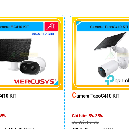
C
410 KIT
Amera TapoC410 KIT
35%
Giá bán: 5%-35%
Giá Gốc: Liên Hệ