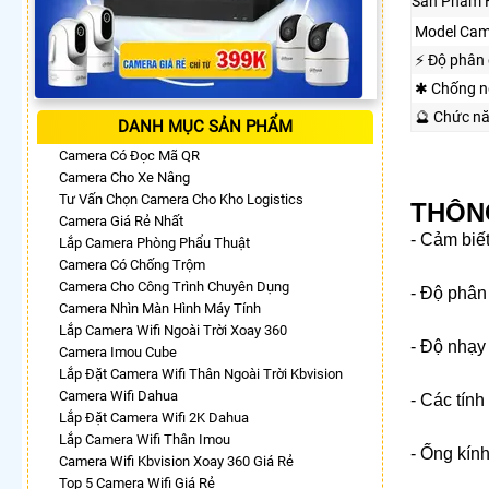
Sản Phẩm 
Model Cam
️⚡ Độ phân 
✱ Chống n
🔮 Chức n
DANH MỤC SẢN PHẨM
Camera Có Đọc Mã QR
Camera Cho Xe Nâng
Tư Vấn Chọn Camera Cho Kho Logistics
THÔN
Camera Giá Rẻ Nhất
- Cảm biế
Lắp Camera Phòng Phẩu Thuật
Camera Có Chống Trộm
Camera Cho Công Trình Chuyên Dụng
- Độ phân
Camera Nhìn Màn Hình Máy Tính
Lắp Camera Wifi Ngoài Trời Xoay 360
- Độ nhạ
Camera Imou Cube
Lắp Đặt Camera Wifi Thân Ngoài Trời Kbvision
Camera Wifi Dahua
- Các tín
Lắp Đặt Camera Wifi 2K Dahua
Lắp Camera Wifi Thân Imou
- Ống kín
Camera Wifi Kbvision Xoay 360 Giá Rẻ
Top 5 Camera Wifi Giá Rẻ