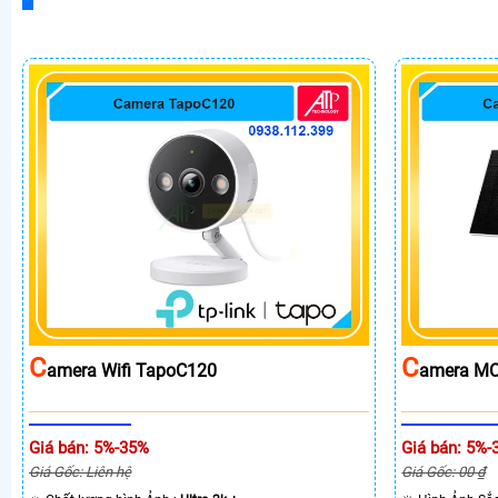
C
C
Amera Wifi TapoC120
Amera MC
Giá bán: 5%-35%
Giá bán: 5%-
Giá Gốc: Liên hệ
Giá Gốc: 00 ₫