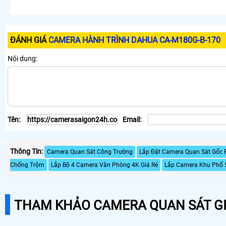
ĐÁNH GIÁ
CAMERA HÀNH TRÌNH DAHUA CA-M180G-B-170
Nội dung:
Tên:
Email:
Thông Tin:
Camera Quan Sát Công Trường
Lắp Đặt Camera Quan Sát Gốc 
Chống Trộm
Lắp Bộ 4 Camera Văn Phòng 4K Giá Rẻ
Lắp Camera Khu Phố 
THAM KHẢO CAMERA QUAN SÁT GI