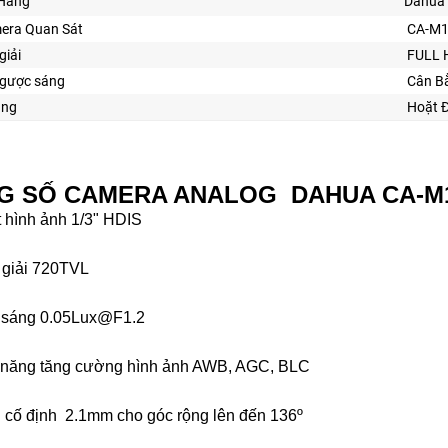
Hãng
Dahua
era Quan Sát
CA-M1
giải
FULL 
gược sáng
Cân B
ăng
Hoặt Đ
G SỐ CAMERA ANALOG DAHUA CA-M1
t hình ảnh 1/3" HDIS
 giải 720TVL
y sáng 0.05Lux@F1.2
h năng tăng cường hình ảnh AWB, AGC, BLC
h cố định 2.1mm cho góc rộng lên đến 136º