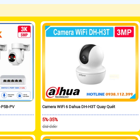
H-P5B-PV
Camera WiFi 6 Dahua DH-H3T Quay Quét
5%-35%
Giá Gốc: