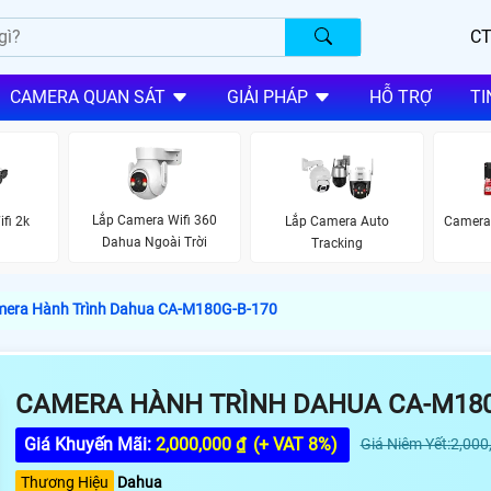
CT
CAMERA QUAN SÁT
GIẢI PHÁP
HỖ TRỢ
TI
Lắp Camera Wifi 360
fi 2k
Lắp Camera Auto
Camera
Dahua Ngoài Trời
Tracking
era Hành Trình Dahua CA-M180G-B-170
CAMERA HÀNH TRÌNH DAHUA CA-M180
Giá Khuyến Mãi:
2,000,000 ₫
(+ VAT 8%)
Giá Niêm Yết:2,000
Thương Hiệu
Dahua