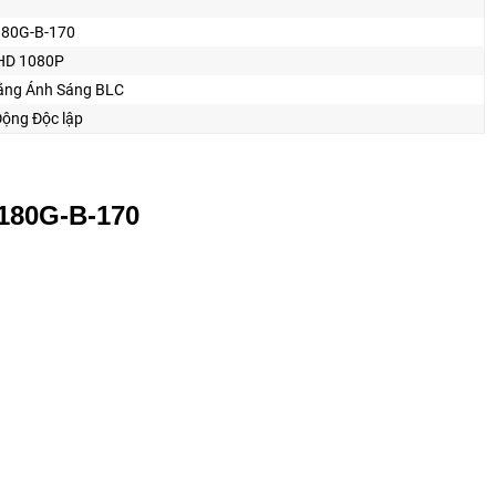
80G-B-170
HD 1080P
ằng Ánh Sáng BLC
ộng Độc lập
80G-B-170