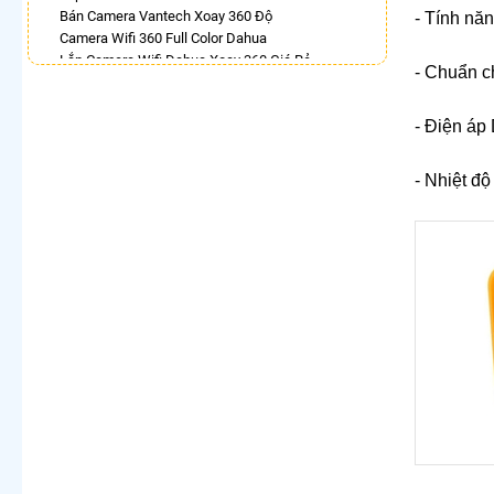
Bán Camera Vantech Xoay 360 Độ
- Tính năn
Camera Wifi 360 Full Color Dahua
Lắp Camera Wifi Dahua Xoay 360 Giá Rẻ
- Chuẩn 
Camera Wifi Xoay 360
Lắp Camera Wifi 360 Full Color Hikvision
- Điện á
Camera 360 Trong Nhà
Lắp Camera 360 Chống Trộm Ezviz
Camera Dahua Xoay 360
- Nhiệt đ
LẮP CAMERA THEO NHU CẦU
Lắp Camera Văn Phòng Giá Rẻ
Lắp Camera Nhà Xưởng Giá Rẻ
Lắp Camera Gia Đình Giá Rẻ
Lắp Camera Kho Hàng Giá Rẻ
Lắp Camera Cửa Hàng Giá Rẻ
Lắp Camera Wifi Giá Rẻ Chính Hãng
Lắp Camera Công Trình Giá Rẻ
Camera 360 Giá Rẻ