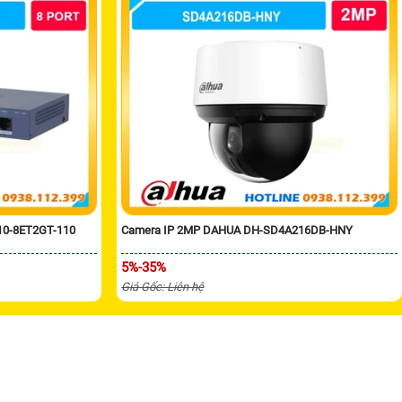
10-8ET2GT-110
Camera IP 2MP DAHUA DH-SD4A216DB-HNY
5%-35%
Giá Gốc: Liên hệ