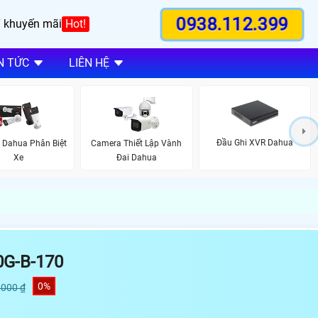
0938.112.399
 khuyến mãi
Hot!
N TỨC
LIÊN HỆ
Đầu Ghi XVR Dahua
 Dahua Phân Biệt
Camera Thiết Lập Vành
Xe
Đai Dahua
G-B-170
0%
,000 ₫