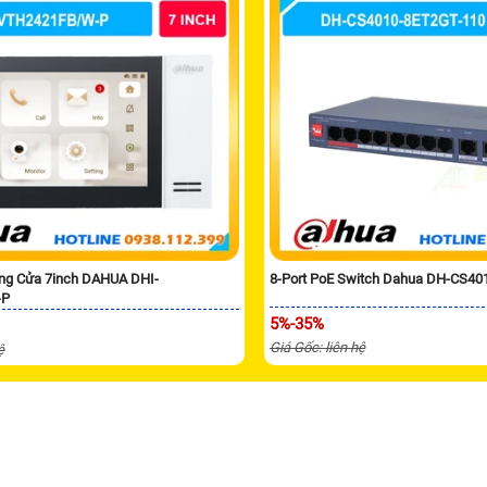
ng Cửa 7inch DAHUA DHI-
8-Port PoE Switch Dahua DH-CS40
-P
5%-35%
Giá Gốc: liên hệ
ệ