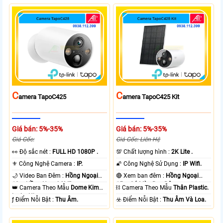
C
C
Amera TapoC425
Amera TapoC425 Kit
Giá bán: 5%-35%
Giá bán: 5%-35%
Giá Gốc:
Giá Gốc: Liên Hệ
️👀 Độ sắc nét :
FULL HD 1080P .
💯 Chất lượng hình :
2K Lite .
⚜️ Công Nghệ Camera :
IP.
🌠 Công Nghệ Sử Dụng :
IP Wifi.
🌙 Video Ban Đêm :
Hồng Ngoại
🔴 Xem ban đêm :
Hồng Ngoại
10m Hồng Ngoại SMD.
15m Có Màu Ban Ðêm.
👑 Camera Theo Mẫu
Dome Kim
⛓ Camera Theo Mẫu
Thân Plastic.
loại + Nhựa.
️ƒ Điểm Nỗi Bật :
Thu Âm.
️☣️ Điểm Nỗi Bật :
Thu Âm Và Loa.