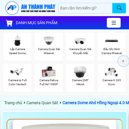
DANH MỤC SẢN PHẨM
Lắp Camera
Camera Quan Sát
Camera Quan Sát
Đầu Ghi Hình
Speed Dome
Wisenet
Khuyến Mãi
Camera Wisenet
Wisenet
Camera Ip Full
Camera Dahua
Camera 2MP
Camera H.265
Color Vantech
Full Hd 1080P
Hilook
Ezviz
›
›
Trang chủ
Camera Quan Sát
Camera Dome Ahd Hồng Ngoại 4.0 M