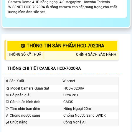
Camera Dome AHD hồng ngoại 4.0 Megapixel Hanwha Techwin
WISENET HCD-7020RA là dòng camera cao cấp,sang trọng,cho chất
lượng hình ảnh sắc nét,
📖 THÔNG TIN SẢN PHẨM HCD-7020RA
THÔNG SỐ KỸ THUẬT
CHÍNH SÁCH BẢO HÀNH
THÔNG CHI TIẾT CAMERA HCD-7020RA
🔈 Sản Xuất
Wisenet
₨ Model Camera Quan Sát
HCD-7020RA
💯 Độ phân giải
Ultra 2k +
🔳 Cảm biến hình ảnh
CMOS
🌛 Tầm nhìn ban đêm
Hồng Ngoại 20m
☄️ Chống ngược sáng
Chống Ngược Sáng DWDR
🛃 Chức năng
Công Nghệ AI