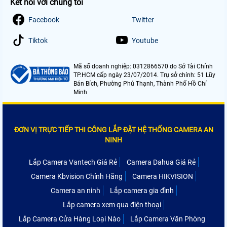
Kết nối với chúng tôi
Facebook
Twitter
Tiktok
Youtube
Mã số doanh nghiệp: 0312866570 do Sở Tài Chính
TP.HCM cấp ngày 23/07/2014. Trụ sở chính: 51 Lũy
Bán Bích, Phường Phú Thạnh, Thành Phố Hồ Chí
Minh
ĐƠN VỊ TRỰC TIẾP THI CÔNG LẮP ĐẶT HỆ THỐNG CAMERA AN
NINH
Lắp Camera Vantech Giá Rẻ
Camera Dahua Giá Rẻ
Camera Kbvision Chính Hãng
Camera HIKVISION
Camera an ninh
Lắp camera gia đình
Lắp camera xem qua điện thoại
Lắp Camera Cửa Hàng Loại Nào
Lắp Camera Văn Phòng