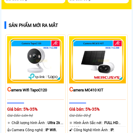
SẢN PHẨM MỚI RA MẮT
C
C
Amera Wifi TapoC120
Amera MC410 KIT
Giá bán: 5%-35%
Giá bán: 5%-35%
Giá Gốc: Liên hệ
Giá Gốc: 00 ₫
🔅 Chất lượng hình Ảnh :
Ultra 2k +
🔆 Hình Ảnh Sắc nét :
FULL HD
.
1080P .
👍 Camera Công nghệ :
IP Wifi.
🌠 Công Nghệ Hình Ảnh :
IP.