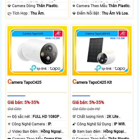
Ngoại 10m Có Màu Ban Ðêm.
Ngoại 10m Có Màu Ban Ðêm.
💎 Camera Dòng
Thân Plastic.
❄ Camera Theo Mẫu
Thân Plastic.
️ლ Tích Hợp :
Thu Âm.
️💎 Điểm Nỗi Bật :
Thu Âm Và Loa.
C
C
Amera TapoC425
Amera TapoC425 Kit
Giá bán: 5%-35%
Giá bán: 5%-35%
Giá Gốc:
Giá Gốc: Liên Hệ
️👀 Độ sắc nét :
FULL HD 1080P .
💯 Chất lượng hình :
2K Lite .
⚜️ Công Nghệ Camera :
IP.
🌠 Công Nghệ Sử Dụng :
IP Wifi.
🌙 Video Ban Đêm :
Hồng Ngoại
🔴 Xem ban đêm :
Hồng Ngoại
10m Hồng Ngoại SMD.
15m Có Màu Ban Ðêm.