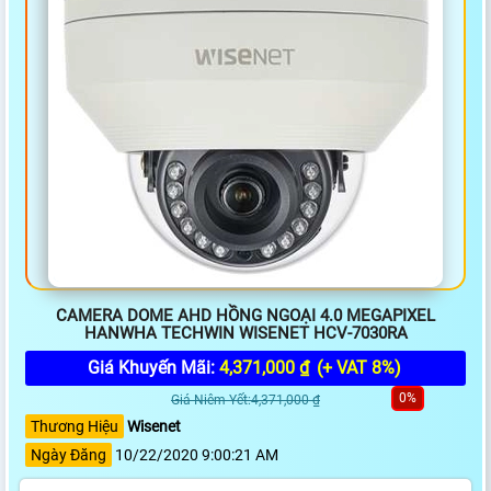
CAMERA DOME AHD HỒNG NGOẠI 4.0 MEGAPIXEL
HANWHA TECHWIN WISENET HCV-7030RA
Giá Khuyến Mãi:
4,371,000 ₫
(+ VAT 8%)
0%
Giá Niêm Yết:4,371,000 ₫
Thương Hiệu
Wisenet
Ngày Đăng
10/22/2020 9:00:21 AM