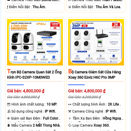
👑 Camera Theo Mẫu
Dome Kim
⛓ Camera Theo Mẫu
Thân Plastic.
loại + Nhựa.
️ƒ Điểm Nỗi Bật :
Thu Âm.
️☣️ Điểm Nỗi Bật :
Thu Âm Và Loa.
T
B
Rọn Bộ Camera Quan Sát 2 Ống
Ộ Camera Giám Sát Cửa Hàng
Kính IPC-S2XP-10M0WED
Xoay 360 Ezviz H6C Pro 3MP
Giá bán: 4,800,000 ₫
Giá bán: 4,800,000 ₫
Giá Gốc: 6,800,000 ₫
Giá Gốc: 6,200,000 ₫
🦉 Hình ảnh chất lượng :
10 MP.
️👀 Chất lượng hình Ảnh :
2K Lite .
🕉️ Sử dụng công nghệ :
IP Wifi.
⚒ Camera Công nghệ :
IP Wifi.
❈ Giám sát Ban Đêm :
Full Color
🔅 Tầm Xa Ban Đêm :
Hồng Ngoại
20m Có Màu Ban Ðêm.
10m Hồng Ngoại Smart IR.
🐜 Mẫu Camera
2 Mắt Trong Nhà.
💦 Loại Camera
Xoay 360.