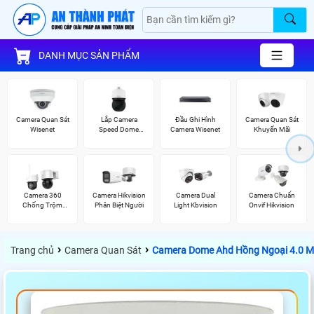
DANH MỤC SẢN PHẨM
Camera Quan Sát
Lắp Camera
Đầu Ghi Hình
Camera Quan Sát
Wisenet
Speed Dome
Camera Wisenet
Khuyến Mãi
Wisenet
Camera 360
Camera Hikvision
Camera Dual
Camera Chuẩn
Chống Trộm
Phân Biệt Người
Light Kbvision
Onvif Hikvision
Hikvision
›
›
Trang chủ
Camera Quan Sát
Camera Dome Ahd Hồng Ngoại 4.0 M