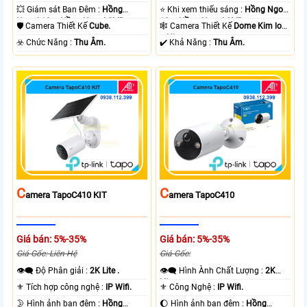
💥 Giám sát Ban Đêm :
Hồng
⭐ Khi xem thiếu sáng :
Hồng Ngoại
Ngoại 10m Hồng Ngoại SMD.
10m Hồng Ngoại SMD.
🛡 Camera Thiết Kế
Cube.
🕸️ Camera Thiết Kế
Dome Kim loại
+ Nhựa.
️☣️ Chức Năng :
Thu Âm.
️✔️ Khả Năng :
Thu Âm.
C
C
Amera TapoC410 KIT
Amera TapoC410
Giá bán: 5%-35%
Giá bán: 5%-35%
Giá Gốc: Liên Hệ
Giá Gốc:
👁️‍🗨 Độ Phân giải :
2K Lite .
👁️‍🗨 Hình Ành Chất Lượng :
2K
Lite .
⚜️ Tích hợp công nghệ :
IP Wifi.
⚜️ Công Nghệ :
IP Wifi.
🌛 Hình ảnh ban đêm :
Hồng
🌔 Hình ảnh ban đêm :
Hồng