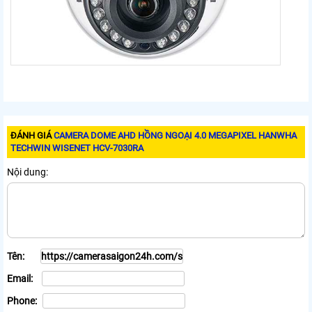
ĐÁNH GIÁ
CAMERA DOME AHD HỒNG NGOẠI 4.0 MEGAPIXEL HANWHA
TECHWIN WISENET HCV-7030RA
Nội dung:
Tên:
Email:
Phone: