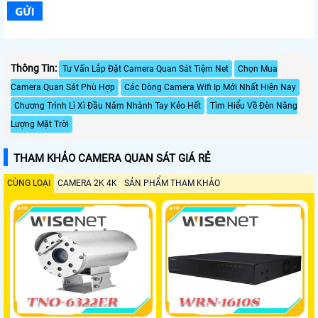
Thông Tin:
Tư Vấn Lắp Đặt Camera Quan Sát Tiệm Net
Chọn Mua
Camera Quan Sát Phù Hợp
Các Dòng Camera Wifi Ip Mới Nhất Hiện Nay
Chương Trình Lì Xì Đầu Năm Nhành Tay Kẻo Hết
Tìm Hiểu Về Đèn Năng
Lượng Mặt Trời
THAM KHẢO CAMERA QUAN SÁT GIÁ RẺ
CÙNG LOẠI
CAMERA 2K 4K
SẢN PHẨM THAM KHẢO