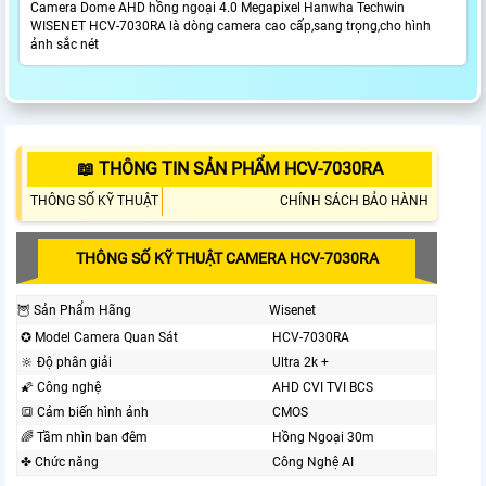
Camera Dome AHD hồng ngoại 4.0 Megapixel Hanwha Techwin
WISENET HCV-7030RA là dòng camera cao cấp,sang trọng,cho hình
ảnh sắc nét
📖 THÔNG TIN SẢN PHẨM HCV-7030RA
THÔNG SỐ KỸ THUẬT
CHÍNH SÁCH BẢO HÀNH
THÔNG SỐ KỸ THUẬT CAMERA HCV-7030RA
🦉 Sản Phẩm Hãng
Wisenet
✪ Model Camera Quan Sát
HCV-7030RA
🔆 Độ phân giải
Ultra 2k +
🌠 Công nghệ
AHD CVI TVI BCS
🔳 Cảm biến hình ảnh
CMOS
🌈 Tầm nhìn ban đêm
Hồng Ngoại 30m
✤ Chức năng
Công Nghệ AI