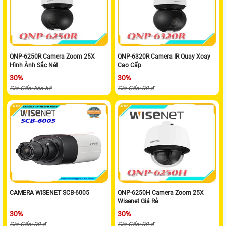
QNP-6250R Camera Zoom 25X
QNP-6320R Camera IR Quay Xoay
Hình Ành Sắc Nét
Cao Cấp
30%
30%
Giá Gốc: liên hệ
Giá Gốc: 00 ₫
CAMERA WISENET SCB-6005
QNP-6250H Camera Zoom 25X
Wisenet Giá Rẻ
30%
30%
Giá Gốc: 00 ₫
Giá Gốc: 00 ₫