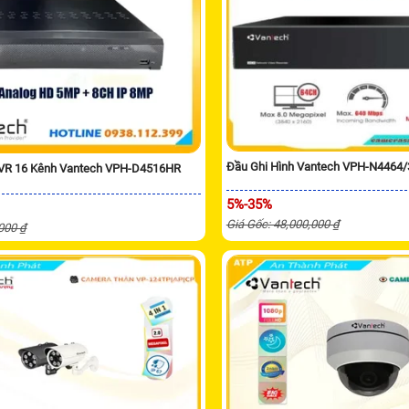
Đầu Ghi Hình Vantech VPH-N4464
XVR 16 Kênh Vantech VPH-D4516HR
5%-35%
Giá Gốc: 48,000,000 ₫
,000 ₫