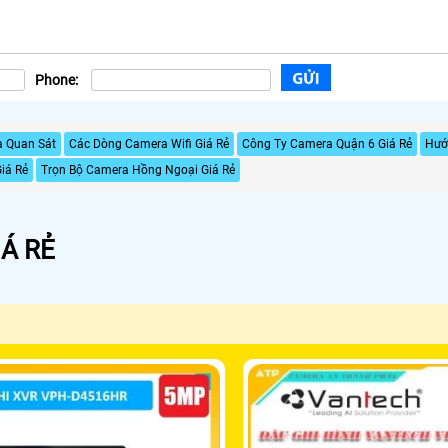
Phone:
a Quan Sát
Các Dòng Camera Wifi Giá Rẻ
Công Ty Camera Quận 6 Giá Rẻ
Hướ
iá Rẻ
Trọn Bộ Camera Hồng Ngoại Giá Rẻ
Á RẺ