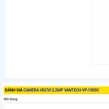
ĐÁNH GIÁ
CAMERA HDCVI 2.2MP VANTECH VP-1500C
Nội dung: