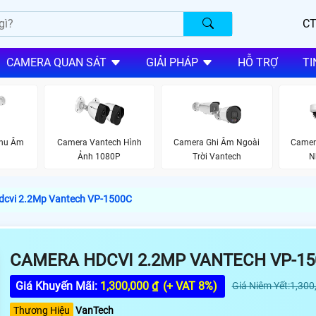
CT
CAMERA QUAN SÁT
GIẢI PHÁP
HỖ TRỢ
TI
Thu Âm
Camera Vantech Hình
Camera Ghi Âm Ngoài
Camer
Ảnh 1080P
Trời Vantech
N
dcvi 2.2Mp Vantech VP-1500C
CAMERA HDCVI 2.2MP VANTECH VP-15
Giá Khuyến Mãi:
1,300,000 ₫
(+ VAT 8%)
Giá Niêm Yết:1,300
Thương Hiệu
VanTech