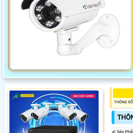
THÔNG SỐ
THÔN
⥺ Sản Phẩ