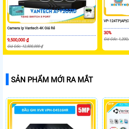
VP-124TP|AP|C
Camera Ip Vantech 4K Giá Rẻ
30%
Giá Gốc: 1,200
9,500,000 ₫
Giá Gốc: 12,500,000 ₫
SẢN PHẨM MỚI RA MẮT