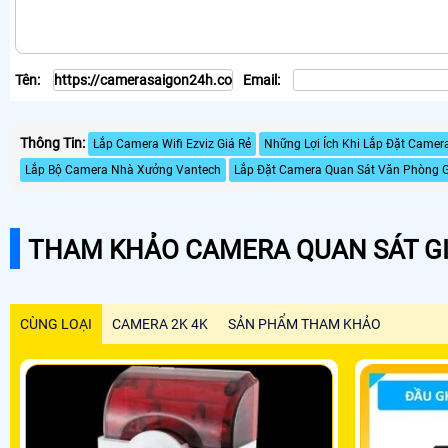
Tên:
Email:
Thông Tin:
Lắp Camera Wifi Ezviz Giá Rẻ
Những Lợi Ích Khi Lắp Đặt Camer
Lắp Bộ Camera Nhà Xưởng Vantech
Lắp Đặt Camera Quan Sát Văn Phòng G
THAM KHẢO CAMERA QUAN SÁT GI
CÙNG LOẠI
CAMERA 2K 4K
SẢN PHẨM THAM KHẢO