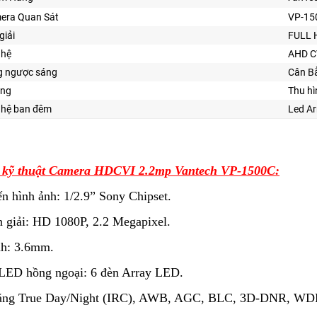
era Quan Sát
VP-15
giải
FULL 
ghệ
AHD C
 ngược sáng
Cân B
ăng
Thu hì
ghệ ban đêm
Led Ar
 kỹ thuật Camera HDCVI 2.2mp Vantech VP-1500C:
n hình ảnh: 1/2.9” Sony Chipset.
 giải: HD 1080P, 2.2 Megapixel.
nh: 3.6mm.
 LED hồng ngoại: 6 đèn Array LED.
ăng True Day/Night (IRC), AWB, AGC, BLC, 3D-DNR, WD