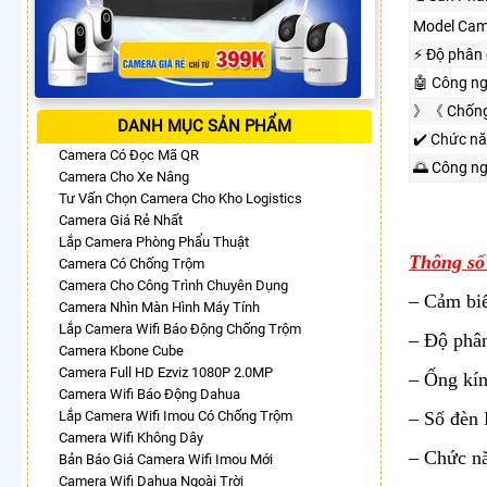
Model Cam
️⚡ Độ phân 
🤖️ Công n
》《 Chống
DANH MỤC SẢN PHẨM
✔️ Chức n
Camera Có Đọc Mã QR
🌅 Công n
Camera Cho Xe Nâng
Tư Vấn Chọn Camera Cho Kho Logistics
Camera Giá Rẻ Nhất
Lắp Camera Phòng Phẩu Thuật
Thông số
Camera Có Chống Trộm
Camera Cho Công Trình Chuyên Dụng
– Cảm biế
Camera Nhìn Màn Hình Máy Tính
Lắp Camera Wifi Báo Động Chống Trộm
– Độ phân
Camera Kbone Cube
Camera Full HD Ezviz 1080P 2.0MP
– Ống kí
Camera Wifi Báo Động Dahua
Lắp Camera Wifi Imou Có Chống Trộm
– Số đèn
Camera Wifi Không Dây
– Chức n
Bản Báo Giá Camera Wifi Imou Mới
Camera Wifi Dahua Ngoài Trời