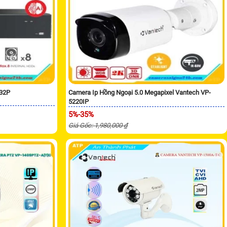
/32P
Camera Ip Hồng Ngoại 5.0 Megapixel Vantech VP-
5220IP
5%-35%
Giá Gốc: 1,980,000 ₫