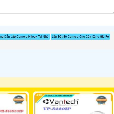
ng Dẫn Lắp Camera Hilook Tại Nhà
Lắp Đặt Bộ Camera Cho Cây Xăng Giá Rẻ