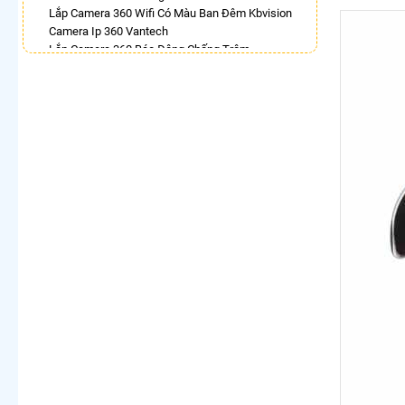
Lắp Camera 360 Wifi Có Màu Ban Đêm Kbvision
Camera Ip 360 Vantech
Lắp Camera 360 Báo Động Chống Trộm
Camera Visioncop 360
Camera Xoay 360 Kbvision Giá Rẻ
Camera Wifi 360 Full Color
Lắp Camera Wifi Dahua Xoay 360 Giá Rẻ
Camera Wifi 360 Full Color Dahua
LẮP CAMERA THEO NHU CẦU
Lắp Camera Văn Phòng Giá Rẻ
Lắp Camera Nhà Xưởng Giá Rẻ
Lắp Camera Gia Đình Giá Rẻ
Lắp Camera Kho Hàng Giá Rẻ
Lắp Camera Cửa Hàng Giá Rẻ
Lắp Camera Wifi Giá Rẻ Chính Hãng
Lắp Camera Công Trình Giá Rẻ
Camera 360 Giá Rẻ