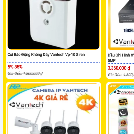
Còi Báo Động Không Dây Vantech Vp-10 Siren
Đầu Ghi Hình 
5MP
5%-35%
3,360,000 ₫
Giá Gốc: 1,800,000 ₫
Giá Gốc: 4,800