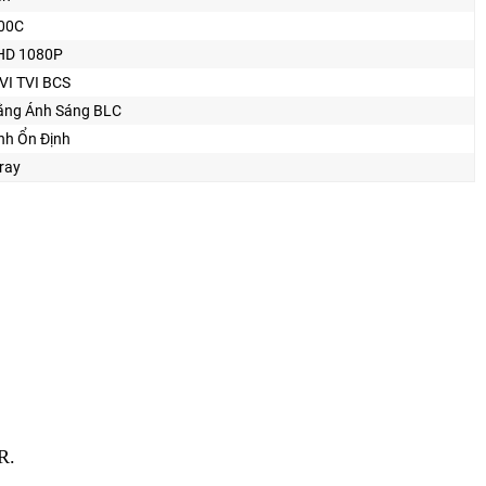
00C
HD 1080P
VI TVI BCS
ằng Ánh Sáng BLC
nh Ổn Định
ray
R.