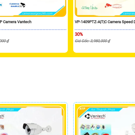
P Camera Vantech
VP-1409PTZ-A|T|C Camera Speed
30%
,000 ₫
Giá Gốc: 3,980,000 ₫