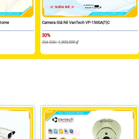
 Dome
Camera Giá Rẻ VanTech VP-1500A|T|C
30%
Giá Gốc: 1,300,000 ₫