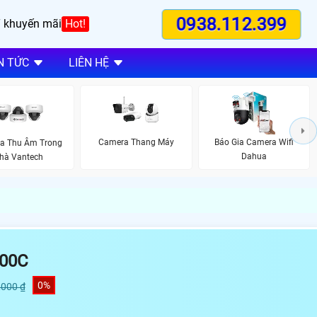
0938.112.399
 khuyến mãi
Hot!
N TỨC
LIÊN HỆ
Camera Thang Máy
Báo Gia Camera Wifi
a Thu Âm Trong
Dahua
hà Vantech
00C
0%
,000 ₫