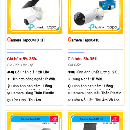
C
C
Amera TapoC410 KIT
Amera TapoC410
Giá bán: 5%-35%
Giá bán: 5%-35%
Giá Gốc: Liên Hệ
Giá Gốc:
👁️‍🗨 Độ Phân giải :
2K Lite .
👁️‍🗨 Hình Ành Chất Lượng :
2K
Lite .
⚜️ Tích hợp công nghệ :
IP Wifi.
⚜️ Công Nghệ :
IP Wifi.
🌛 Hình ảnh ban đêm :
Hồng
🌔 Hình ảnh ban đêm :
Hồng
Ngoại 10m Có Màu Ban Ðêm.
Ngoại 10m Có Màu Ban Ðêm.
💎 Camera Dòng
Thân Plastic.
❄ Camera Theo Mẫu
Thân Plastic.
️ლ Tích Hợp :
Thu Âm.
️💎 Điểm Nỗi Bật :
Thu Âm Và Loa.