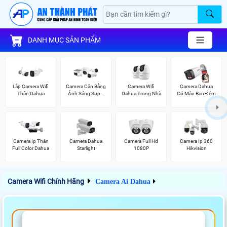
DANH MỤC SẢN PHẨM
Lắp Camera Wifi
Camera Cân Bằng
Camera Wifi
Camera Dahua
Thân Dahua
Ánh Sáng Super
Dahua Trong Nhà
Có Màu Ban Đêm
Adapt
Camera Ip Thân
Camera Dahua
Camera Full Hd
Camera Ip 360
Full Color Dahua
Starlight
1080P
Hikvision
Camera Wifi Chính Hãng
Camera Ai Dahua