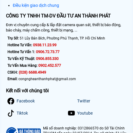
Điều kiện giao dịch chung
CÔNG TY TNHH TM-DV ĐẦU TƯ AN THÀNH PHÁT
Đơn vị chuyên cung cấp & lắp đặt camera quan sát, thiết bị báo động,
báo cháy, máy chấm công, thiết bị mạng, ...
Trụ Sở:
51 Lũy Bán Bích, Phường Phú Thạnh, TP. Hồ Chí Minh
0938.11.23.99
Hotline Tư Vấn:
0906.72.73.77
Hotline Tư Vấn 1:
0906.855.330
Tư Vấn Kỹ Thuật:
0902.452.577
Tư Vấn Mua Hàng:
(028) 6688.4949
CSKH:
Email:
congngheanthanhphat@gmail.com
Kết nối với chúng tôi
Facebook
Twitter
Tiktok
Youtube
Mã số doanh nghiệp: 0312866570 do Sở Tài Chính