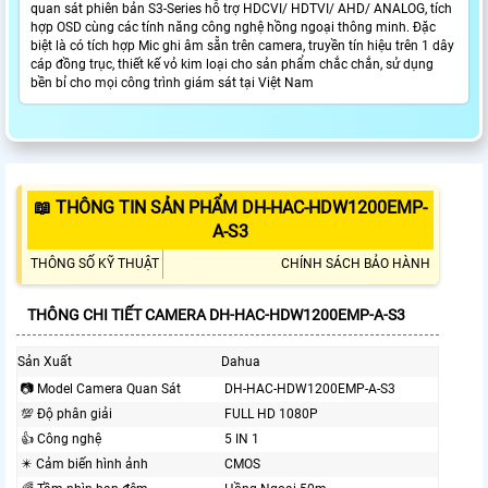
quan sát phiên bản S3-Series hỗ trợ HDCVI/ HDTVI/ AHD/ ANALOG, tích
hợp OSD cùng các tính năng công nghệ hồng ngoại thông minh. Đặc
biệt là có tích hợp Mic ghi âm sẵn trên camera, truyền tín hiệu trên 1 dây
cáp đồng trục, thiết kế vỏ kim loại cho sản phẩm chắc chắn, sử dụng
bền bỉ cho mọi công trình giám sát tại Việt Nam
📖 THÔNG TIN SẢN PHẨM DH-HAC-HDW1200EMP-
A-S3
THÔNG SỐ KỸ THUẬT
CHÍNH SÁCH BẢO HÀNH
THÔNG CHI TIẾT CAMERA DH-HAC-HDW1200EMP-A-S3
Sản Xuất
Dahua
📷 Model Camera Quan Sát
DH-HAC-HDW1200EMP-A-S3
💯 Độ phân giải
FULL HD 1080P
👍 Công nghệ
5 IN 1
✴️ Cảm biến hình ảnh
CMOS