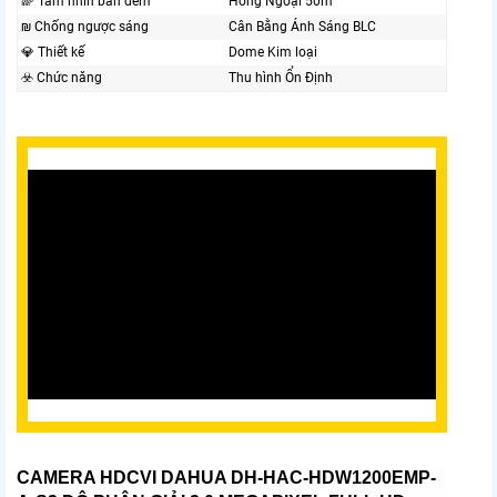
🌈 Tầm nhìn ban đêm
Hồng Ngoại 50m
₪ Chống ngược sáng
Cân Bằng Ánh Sáng BLC
💎 Thiết kế
Dome Kim loại
☣️ Chức năng
Thu hình Ổn Định
CAMERA HDCVI DAHUA DH-HAC-HDW1200EMP-