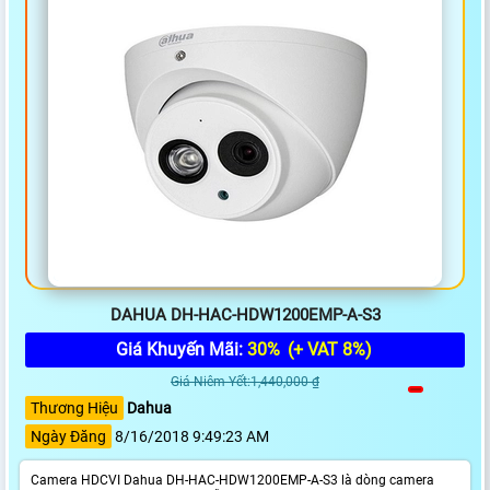
DAHUA DH-HAC-HDW1200EMP-A-S3
Giá Khuyến Mãi:
30%
(+ VAT 8%)
Giá Niêm Yết:1,440,000 ₫
Thương Hiệu
Dahua
Ngày Đăng
8/16/2018 9:49:23 AM
Camera HDCVI Dahua DH-HAC-HDW1200EMP-A-S3 là dòng camera