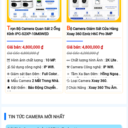
T
B
Rọn Bộ Camera Quan Sát 2 Ống
Ộ Camera Giám Sát Cửa Hàng
Kính IPC-S2XP-10M0WED
Xoay 360 Ezviz H6C Pro 3MP
Giá bán: 4,800,000 ₫
Giá bán: 4,800,000 ₫
Giá Gốc: 6,800,000 ₫
Giá Gốc: 6,200,000 ₫
🦉 Hình ảnh chất lượng :
10 MP.
️👀 Chất lượng hình Ảnh :
2K Lite .
🕉️ Sử dụng công nghệ :
IP Wifi.
⚒ Camera Công nghệ :
IP Wifi.
❈ Giám sát Ban Đêm :
Full Color
🔅 Tầm Xa Ban Đêm :
Hồng Ngoại
20m Có Màu Ban Ðêm.
10m Hồng Ngoại Smart IR.
🐜 Mẫu Camera
2 Mắt Trong Nhà.
💦 Loại Camera
Xoay 360.
️🔔 Đặt Điểm :
Báo Động Chuyển
️ƒ Chức Năng :
Xoay 360 Thu Âm.
Động.
TIN TỨC CAMERA MỚI NHẤT