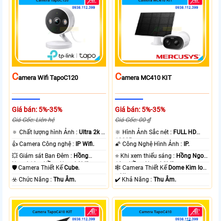
C
C
Amera Wifi TapoC120
Amera MC410 KIT
Giá bán: 5%-35%
Giá bán: 5%-35%
Giá Gốc: Liên hệ
Giá Gốc: 00 ₫
🔅 Chất lượng hình Ảnh :
Ultra 2k +
🔆 Hình Ảnh Sắc nét :
FULL HD
.
1080P .
👍 Camera Công nghệ :
IP Wifi.
🌠 Công Nghệ Hình Ảnh :
IP.
💥 Giám sát Ban Đêm :
Hồng
⭐ Khi xem thiếu sáng :
Hồng Ngoại
Ngoại 10m Hồng Ngoại SMD.
10m Hồng Ngoại SMD.
🛡 Camera Thiết Kế
Cube.
🕸️ Camera Thiết Kế
Dome Kim loại
+ Nhựa.
️☣️ Chức Năng :
Thu Âm.
️✔️ Khả Năng :
Thu Âm.