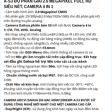
A-S3 ĐỘ PHÂN GIẢI 2.0 MEGAPIXEL FULL HD
SIÊU NÉT, CAMERA 4 IN 1
- Cảm biến hình ảnh:
2.0 Megapixel CMOS
- Độ phân giải :25/30fps@2.0 Mp(1920x1080) cho độ phân giải HD
trên đường truyền analog.
-
Camera Dahua phiên bản S3
Kết nối được
Camera 4 in
1: CVI, TVI, AHD, Analog
- Độ nhạy sáng tối thiểu 0.02Lux@F2.0(0Lux IR LED on), chế độ
ngày đêm(ICR), tự động cân bằng trắng (AWB), tự động bù sáng
(AGC), chống ngược sáng(BLC), chống nhiễu (3D-DNR),
- Ống kính tiêu cự cố định
F3.6mm
- Tích hợp sẵn
OSD Menu
điều chỉnh thông số camera từ xa
- Hỗ trợ
Mic ghi âm truyền tải trên cáp đồng trục. Kết hợp
đầu ghi Dahua hỗ trợ Mic
với
trên tất cả các kênh
- Tầm xa hồng ngoại ban đêm
50m
, tích hợp với công nghệ LED
hồng ngoại thông minh
-
Chuẩn chống nước và bụi IP67
, điện áp DC12V, công suất
3.6W.
-
Chất liệu vỏ kim loại
, môi trường làm việc từ -30°C~+60°C,
khoảng cách truyền tải trên cáp đồng trục lên đến 800m với cáp
75-3 ôm kích thước F106mm×93.7mm, 0.58kg
CAMERA HDCVI DAHUA DH-HAC-HDW1200EMP-A-S3 ĐƯỢC SỬ
DỤNG CÔNG NGHỆ MỚI NHẤT CHO MỘT CAMERA CAO CẤP.
- Day/Night (ICR)
: sử dụng ống kính ban ngày và ban đêm khác