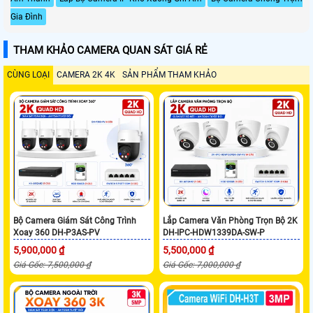
Gia Đình
THAM KHẢO CAMERA QUAN SÁT GIÁ RẺ
CÙNG LOẠI
CAMERA 2K 4K
SẢN PHẨM THAM KHẢO
Bộ Camera Giám Sát Công Trình
Lắp Camera Văn Phòng Trọn Bộ 2K
Xoay 360 DH-P3AS-PV
DH-IPC-HDW1339DA-SW-P
5,900,000 ₫
5,500,000 ₫
Giá Gốc: 7,500,000 ₫
Giá Gốc: 7,000,000 ₫