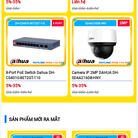
5%-35%
Liên hệ
Giá Gốc:
Giá Gốc: Liên hệ
8-Port PoE Switch Dahua DH-
Camera IP 2MP DAHUA DH-
CS4010-8ET2GT-110
SD4A216DB-HNY
5%-35%
5%-35%
Giá Gốc: liên hệ
Giá Gốc: Liên hệ
SẢN PHẨM MỚI RA MẮT