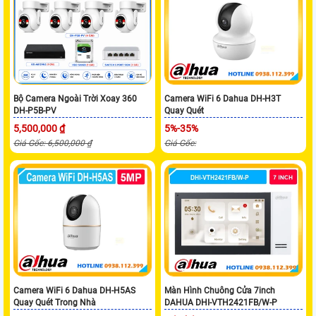
Bộ Camera Ngoài Trời Xoay 360
Camera WiFi 6 Dahua DH-H3T
DH-P5B-PV
Quay Quét
5,500,000 ₫
5%-35%
Giá Gốc: 6,500,000 ₫
Giá Gốc:
Camera WiFi 6 Dahua DH-H5AS
Màn Hình Chuông Cửa 7inch
Quay Quét Trong Nhà
DAHUA DHI-VTH2421FB/W-P