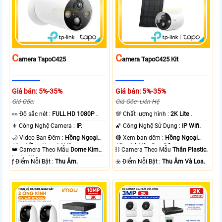
C
C
Amera TapoC425
Amera TapoC425 Kit
Giá bán: 5%-35%
Giá bán: 5%-35%
Giá Gốc:
Giá Gốc: Liên Hệ
️👀 Độ sắc nét :
FULL HD 1080P .
💯 Chất lượng hình :
2K Lite .
⚜️ Công Nghệ Camera :
IP.
🌠 Công Nghệ Sử Dụng :
IP Wifi.
🌙 Video Ban Đêm :
Hồng Ngoại
🔴 Xem ban đêm :
Hồng Ngoại
10m Hồng Ngoại SMD.
15m Có Màu Ban Ðêm.
👑 Camera Theo Mẫu
Dome Kim
⛓ Camera Theo Mẫu
Thân Plastic.
loại + Nhựa.
️ƒ Điểm Nỗi Bật :
Thu Âm.
️☣️ Điểm Nỗi Bật :
Thu Âm Và Loa.