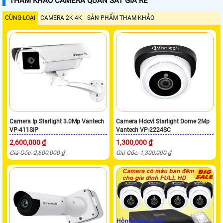
THAM KHẢO CAMERA QUAN SÁT GIÁ RẺ
CÙNG LOẠI
CAMERA 2K 4K
SẢN PHẨM THAM KHẢO
Camera Ip Starlight 3.0Mp Vantech
Camera Hdcvi Starlight Dome 2Mp
VP-411SIP
Vantech VP-2224SC
2,600,000 ₫
1,300,000 ₫
Giá Gốc: 2,600,000 ₫
Giá Gốc: 1,300,000 ₫