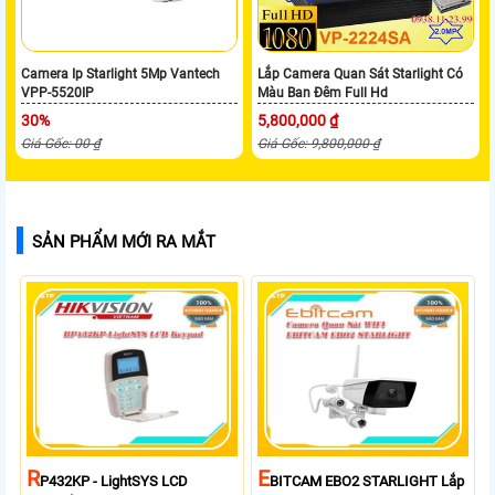
Camera Ip Starlight 5Mp Vantech
Lắp Camera Quan Sát Starlight Có
VPP-5520IP
Màu Ban Đêm Full Hd
30%
5,800,000 ₫
Giá Gốc: 00 ₫
Giá Gốc: 9,800,000 ₫
SẢN PHẨM MỚI RA MẮT
R
E
P432KP - LightSYS LCD
BITCAM EBO2 STARLIGHT Lắp