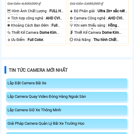
Giá Gốc: 6,500,000 ₫
Giá Gốc: 2,680,000 ₫
🦉 Hình Ành Chất Lượng :
FULL HD
☀️ Độ Phân giải :
Ultra 2k+ sắc nét .
1080P .
✳️ Tích hợp công nghệ :
AHD CVI
⚙ Camera Công nghệ :
AHD CVI
TVI BCS.
TVI BCS.
❃ Khoảng Cách Ban Đêm :
Full
💡 Khi xem thiếu sáng :
Hồng
Color 20m .
Ngoại 60m Hồng Ngoại EXIR.
🔩 Thiết Kế Camera
Dome Kim
🗜️ Thiết Kế Camera
Dome Kim
loại.
Loại.
️➲ Ưu Điểm :
Full Color.
️💮 Khả Năng :
Thu hình Chất
Lượng.
TIN TỨC CAMERA MỚI NHẤT
Lắp Đặt Camera Bãi Xe
Lắp Camera Quay Video Đóng Hàng Ngoài Sàn
Lắp Camera Giữ Xe Thông Minh
Giải Pháp Camera Quản Lý Bãi Xe Trường Học