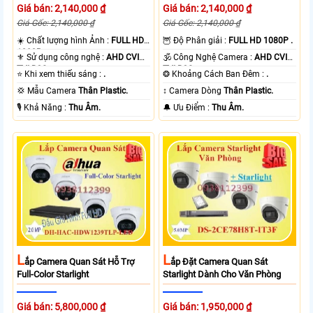
Giá bán: 2,140,000 ₫
Giá bán: 2,140,000 ₫
Giá Gốc: 2,140,000 ₫
Giá Gốc: 2,140,000 ₫
☀️ Chất lượng hình Ảnh :
FULL HD
🦉 Độ Phân giải :
FULL HD 1080P .
1080P .
⚜️ Sử dụng công nghệ :
AHD CVI
🕉️ Công Nghệ Camera :
AHD CVI
TVI BCS.
TVI BCS.
⭐ Khi xem thiếu sáng :
.
❂ Khoảng Cách Ban Đêm :
.
💢 Mẫu Camera
Thân Plastic.
↕️ Camera Dòng
Thân Plastic.
️🎙 Khả Năng :
Thu Âm.
️🔔 Ưu Điểm :
Thu Âm.
L
L
Ắp Camera Quan Sát Hỗ Trợ
Ắp Đặt Camera Quan Sát
Full-Color Starlight
Starlight Dành Cho Văn Phòng
Giá bán: 5,800,000 ₫
Giá bán: 1,950,000 ₫