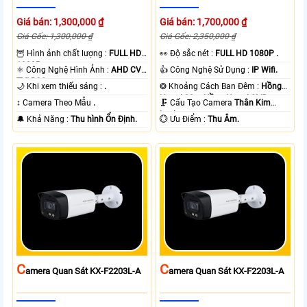
Giá bán: 1,300,000 ₫
Giá bán: 1,700,000 ₫
Giá Gốc: 1,300,000 ₫
Giá Gốc: 2,350,000 ₫
🦉 Hình ảnh chất lượng :
FULL HD
️👀 Độ sắc nét :
FULL HD 1080P .
1080P .
⚛️ Công Nghệ Hình Ảnh :
AHD CVI
👍 Công Nghệ Sử Dụng :
IP Wifi.
TVI BCS.
🌙 Khi xem thiếu sáng :
.
❂ Khoảng Cách Ban Đêm :
Hồng
Ngoại 20m Hồng Ngoại SMD.
↕️ Camera Theo Mẫu
.
🗜️ Cấu Tạo Camera
Thân Kim
Loại.
️🔔 Khả Năng :
Thu hình Ổn Định.
️💮 Ưu Điểm :
Thu Âm.
C
C
Amera Quan Sát KX-F2203L-A
Amera Quan Sát KX-F2203L-A