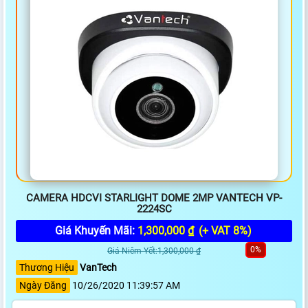
CAMERA HDCVI STARLIGHT DOME 2MP VANTECH VP-
2224SC
Giá Khuyến Mãi:
1,300,000 ₫
(+ VAT 8%)
0%
Giá Niêm Yết:1,300,000 ₫
Thương Hiệu
VanTech
Ngày Đăng
10/26/2020 11:39:57 AM