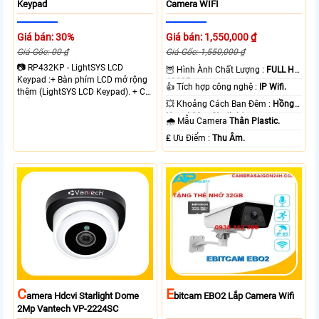
Keypad
Camera WIFI
Giá bán: 30%
Giá bán: 1,550,000 ₫
Giá Gốc: 00 ₫
Giá Gốc: 1,550,000 ₫
📷 RP432KP - LightSYS LCD
🦉 Hình Ành Chất Lượng :
FULL HD
Keypad :+ Bàn phím LCD mở rộng
1080P .
👍 Tích hợp công nghệ :
IP Wifi.
thêm (LightSYS LCD Keypad). + Có
thể lắp tối đa 4 bàn phím cho 1
💥 Khoảng Cách Ban Đêm :
Hồng
trung tâm báo động.
Ngoại 80m Starlight.
🌧️ Mẫu Camera
Thân Plastic.
️₤ Ưu Điểm :
Thu Âm.
C
E
Amera Hdcvi Starlight Dome
Bitcam EBO2 Lắp Camera Wifi
2Mp Vantech VP-2224SC