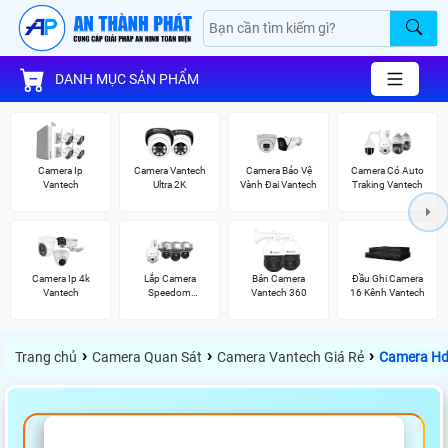
DANH MỤC SẢN PHẨM
Camera Ip
Camera Vantech
Camera Bảo Vệ
Camera Có Auto
Vantech
Ultra 2K
Vành Đai Vantech
Traking Vantech
Camera Ip 4k
Lắp Camera
Bán Camera
Đầu Ghi Camera
Vantech
Speedom
Vantech 360
16 Kênh Vantech
Vantech
›
›
›
Trang chủ
Camera Quan Sát
Camera Vantech Giá Rẻ
Camera Hd