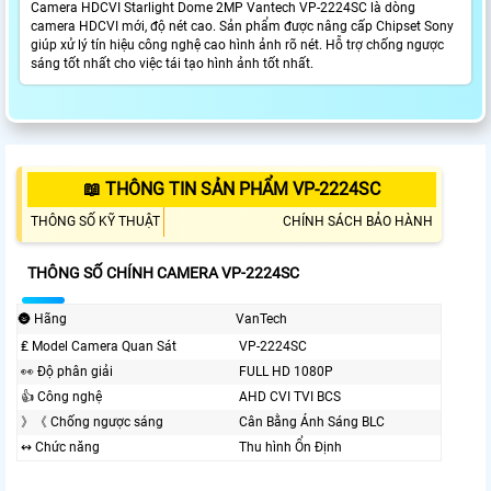
Camera HDCVI Starlight Dome 2MP Vantech VP-2224SC là dòng
camera HDCVI mới, độ nét cao. Sản phẩm được nâng cấp Chipset Sony
giúp xử lý tín hiệu công nghệ cao hình ảnh rõ nét. Hỗ trợ chống ngược
sáng tốt nhất cho việc tái tạo hình ảnh tốt nhất.
📖 THÔNG TIN SẢN PHẨM VP-2224SC
THÔNG SỐ KỸ THUẬT
CHÍNH SÁCH BẢO HÀNH
THÔNG SỐ CHÍNH CAMERA VP-2224SC
🌚 Hãng
VanTech
₤ Model Camera Quan Sát
VP-2224SC
️👀 Độ phân giải
FULL HD 1080P
👍 Công nghệ
AHD CVI TVI BCS
》《 Chống ngược sáng
Cân Bằng Ánh Sáng BLC
↭ Chức năng
Thu hình Ổn Định