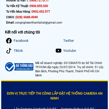
0906.72.73.77
Hotline Tư Vấn 1:
0906.855.330
Tư Vấn Kỹ Thuật:
0902.452.577
Tư Vấn Mua Hàng:
(028) 6688.4949
CSKH:
Email:
congngheanthanhphat@gmail.com
Kết nối với chúng tôi
Facebook
Twitter
Tiktok
Youtube
Mã số doanh nghiệp: 0312866570 do Sở Tài Chính
TP.HCM cấp ngày 23/07/2014. Trụ sở chính: 51 Lũy
Bán Bích, Phường Phú Thạnh, Thành Phố Hồ Chí
Minh
ĐƠN VỊ TRỰC TIẾP THI CÔNG LẮP ĐẶT HỆ THỐNG CAMERA AN
NINH