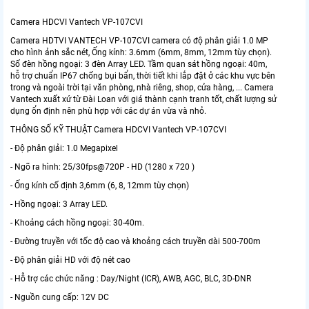
Camera HDCVI Vantech VP-107CVI
Camera HDTVI VANTECH VP-107CVI camera có độ phân giải 1.0 MP
cho hình ảnh sắc nét, Ống kính: 3.6mm (6mm, 8mm, 12mm tùy chọn).
Số đèn hồng ngoại: 3 đèn Array LED. Tầm quan sát hồng ngoại: 40m,
hỗ trợ chuẩn IP67 chống bụi bẩn, thời tiết khi lắp đặt ở các khu vực bên
trong và ngoài trời tại văn phòng, nhà riêng, shop, cửa hàng, ... Camera
Vantech xuất xứ từ Đài Loan với giá thành cạnh tranh tốt, chất lượng sử
dụng ổn định nên phù hợp với các dự án vừa và nhỏ.
THÔNG SỐ KỸ THUẬT Camera HDCVI Vantech VP-107CVI
- Độ phân giải: 1.0 Megapixel
- Ngõ ra hình: 25/30fps@720P - HD (1280 x 720 )
- Ống kính cố định 3,6mm (6, 8, 12mm tùy chọn)
- Hồng ngoại: 3 Array LED.
- Khoảng cách hồng ngoại: 30-40m.
- Đường truyền với tốc độ cao và khoảng cách truyền dài 500-700m
- Độ phân giải HD với độ nét cao
- Hỗ trợ các chức năng : Day/Night (ICR), AWB, AGC, BLC, 3D-DNR
- Nguồn cung cấp: 12V DC