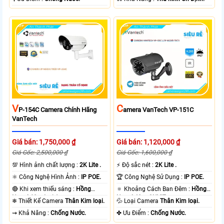
V
C
P-154C Camera Chính Hãng
Amera VanTech VP-151C
VanTech
Giá bán: 1,750,000 ₫
Giá bán: 1,120,000 ₫
Giá Gốc: 2,500,000 ₫
Giá Gốc: 1,600,000 ₫
💯 Hình ảnh chất lượng :
2K Lite .
️⚡ Độ sắc nét :
2K Lite .
⚛️ Công Nghệ Hình Ảnh :
IP POE.
🏆 Công Nghệ Sử Dụng :
IP POE.
🔴 Khi xem thiếu sáng :
Hồng
🔅 Khoảng Cách Ban Đêm :
Hồng
Ngoại 60m Led Array.
Ngoại 40m ONVIF.
❄ Thiết Kế Camera
Thân Kim loại.
💦 Loại Camera
Thân Kim loại.
️⇝ Khả Năng :
Chống Nước.
️✤ Ưu Điểm :
Chống Nước.