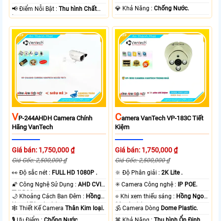
️💎 Khả Năng :
Chống Nước.
️📢 Điểm Nỗi Bật :
Thu hình Chất
Lượng.
V
C
P-244AHDH Camera Chính
Amera VanTech VP-183C Tiết
Hãng VanTech
Kiệm
Giá bán: 1,750,000 ₫
Giá bán: 1,750,000 ₫
Giá Gốc: 2,500,000 ₫
Giá Gốc: 2,500,000 ₫
️👀 Độ sắc nét :
FULL HD 1080P .
🔆 Độ Phân giải :
2K Lite .
🌠 Công Nghệ Sử Dụng :
AHD CVI
✳️ Camera Công nghệ :
IP POE.
TVI BCS.
🌙 Khoảng Cách Ban Đêm :
Hồng
⭐ Khi xem thiếu sáng :
Hồng Ngoại
Ngoại 70m Led Array.
30m Led Array.
🕸️ Thiết Kế Camera
Thân Kim loại.
🕉️ Camera Dòng
Dome Plastic.
️🎙 Ưu Điểm :
Chống Nước.
️⌘ Khả Năng :
Thu hình Ổn Định.