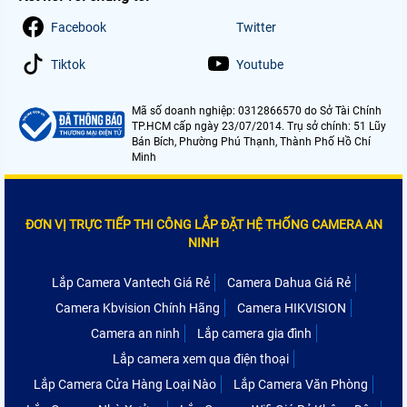
Facebook
Twitter
Tiktok
Youtube
Mã số doanh nghiệp: 0312866570 do Sở Tài Chính
TP.HCM cấp ngày 23/07/2014. Trụ sở chính: 51 Lũy
Bán Bích, Phường Phú Thạnh, Thành Phố Hồ Chí
Minh
ĐƠN VỊ TRỰC TIẾP THI CÔNG LẮP ĐẶT HỆ THỐNG CAMERA AN
NINH
Lắp Camera Vantech Giá Rẻ
Camera Dahua Giá Rẻ
Camera Kbvision Chính Hãng
Camera HIKVISION
Camera an ninh
Lắp camera gia đình
Lắp camera xem qua điện thoại
Lắp Camera Cửa Hàng Loại Nào
Lắp Camera Văn Phòng