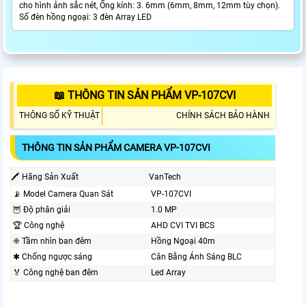
cho hình ảnh sắc nét, Ống kính: 3. 6mm (6mm, 8mm, 12mm tùy chọn).
Số đèn hồng ngoại: 3 đèn Array LED
📖 THÔNG TIN SẢN PHẨM VP-107CVI
THÔNG SỐ KỸ THUẬT
CHÍNH SÁCH BẢO HÀNH
THÔNG TIN SẢN PHẨM CAMERA VP-107CVI
🖍 Hãng Sản Xuất
VanTech
📡 Model Camera Quan Sát
VP-107CVI
🦉 Độ phân giải
1.0 MP
🏆 Công nghệ
AHD CVI TVI BCS
❈ Tầm nhìn ban đêm
Hồng Ngoại 40m
✱ Chống ngược sáng
Cân Bằng Ánh Sáng BLC
️🏅️ Công nghệ ban đêm
Led Array