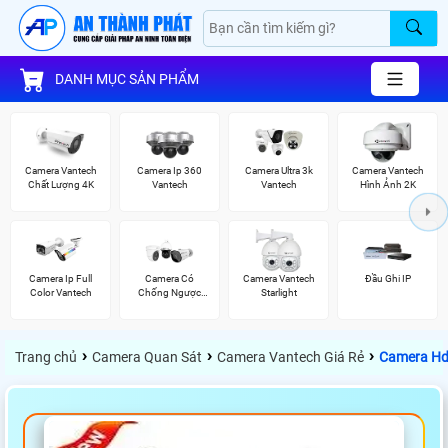
DANH MỤC SẢN PHẨM
Camera Vantech
Camera Ip 360
Camera Ultra 3k
Camera Vantech
Chất Lượng 4K
Vantech
Vantech
Hình Ảnh 2K
Camera Ip Full
Camera Có
Camera Vantech
Đầu Ghi IP
Color Vantech
Chống Ngược
Starlight
Sáng Vantech
›
›
›
Trang chủ
Camera Quan Sát
Camera Vantech Giá Rẻ
Camera Hd