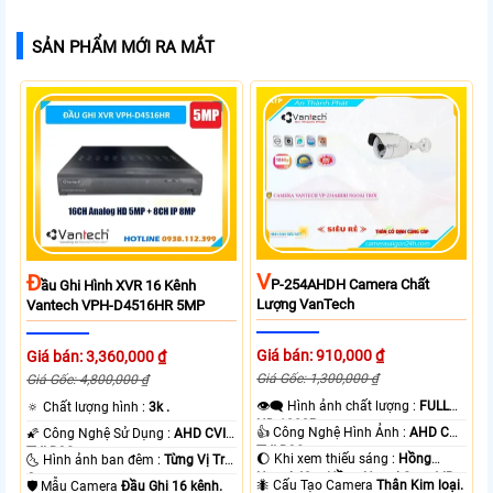
SẢN PHẨM MỚI RA MẮT
V
Đ
P-254AHDH Camera Chất
Ầu Ghi Hình XVR 16 Kênh
Lượng VanTech
Vantech VPH-D4516HR 5MP
Giá bán: 910,000 ₫
Giá bán: 3,360,000 ₫
Giá Gốc: 1,300,000 ₫
Giá Gốc: 4,800,000 ₫
👁️‍🗨 Hình ảnh chất lượng :
FULL
🔅 Chất lượng hình :
3k .
HD 1080P .
👍 Công Nghệ Hình Ảnh :
AHD CVI
🌠 Công Nghệ Sử Dụng :
AHD CVI
TVI BCS.
TVI BCS.
🌔 Khi xem thiếu sáng :
Hồng
🌜 Hình ảnh ban đêm :
Từng Vị Trí
Ngoại 40m Hồng Ngoại Smart IR.
Camera .
🐜 Cấu Tạo Camera
Thân Kim loại.
🛡 Mẫu Camera
Đầu Ghi 16 kênh.