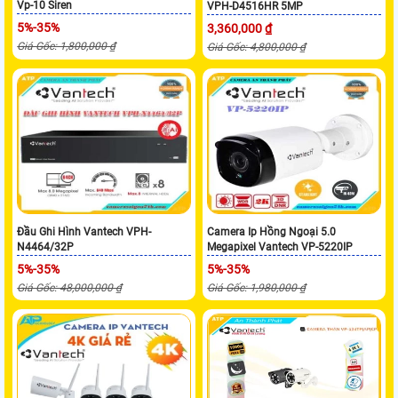
Vp-10 Siren
VPH-D4516HR 5MP
5%-35%
3,360,000 ₫
Giá Gốc: 1,800,000 ₫
Giá Gốc: 4,800,000 ₫
Đầu Ghi Hình Vantech VPH-
Camera Ip Hồng Ngoại 5.0
N4464/32P
Megapixel Vantech VP-5220IP
5%-35%
5%-35%
Giá Gốc: 48,000,000 ₫
Giá Gốc: 1,980,000 ₫