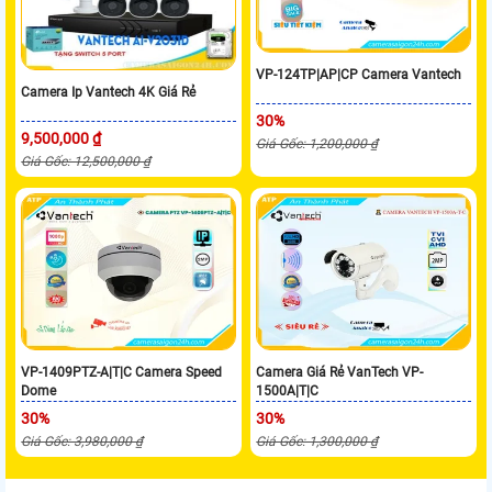
VP-124TP|AP|CP Camera Vantech
Camera Ip Vantech 4K Giá Rẻ
30%
9,500,000 ₫
Giá Gốc: 1,200,000 ₫
Giá Gốc: 12,500,000 ₫
VP-1409PTZ-A|T|C Camera Speed
Camera Giá Rẻ VanTech VP-
Dome
1500A|T|C
30%
30%
Giá Gốc: 3,980,000 ₫
Giá Gốc: 1,300,000 ₫