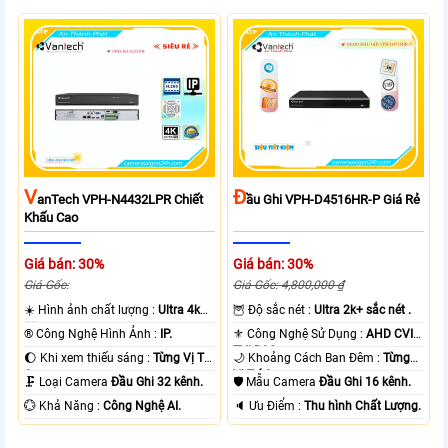
V
Đ
AnTech VPH-N4432LPR Chiết
Ầu Ghi VPH-D4516HR-P Giá Rẻ
Khấu Cao
Giá bán: 30%
Giá bán: 30%
Giá Gốc:
Giá Gốc: 4,800,000 ₫
☀️ Hình ảnh chất lượng :
Ultra 4k
🦉 Độ sắc nét :
Ultra 2k+ sắc nét .
👍🏾 .
®️ Công Nghệ Hình Ảnh :
IP.
⚜️ Công Nghệ Sử Dụng :
AHD CVI
TVI BCS.
🌔 Khi xem thiếu sáng :
Từng Vị Trí
🌙 Khoảng Cách Ban Đêm :
Từng
Camera .
Vị Trí Camera .
🗜️ Loại Camera
Đầu Ghi 32 kênh.
🛡 Mẫu Camera
Đầu Ghi 16 kênh.
️💮 Khả Năng :
Công Nghệ AI.
️🔈 Ưu Điểm :
Thu hình Chất Lượng.