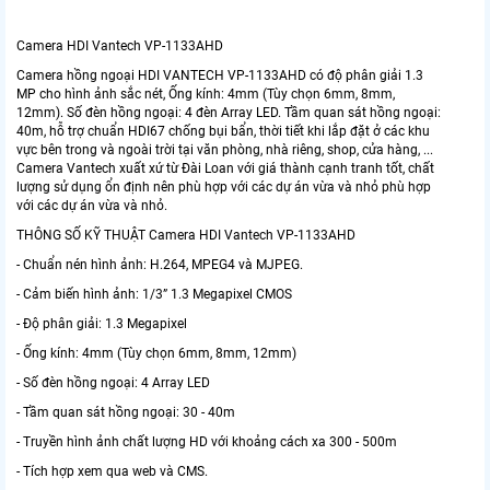
Camera HDI Vantech VP-1133AHD
Camera hồng ngoại HDI VANTECH VP-1133AHD có độ phân giải 1.3
MP cho hình ảnh sắc nét, Ống kính: 4mm (Tùy chọn 6mm, 8mm,
12mm). Số đèn hồng ngoại: 4 đèn Array LED. Tầm quan sát hồng ngoại:
40m, hỗ trợ chuẩn HDI67 chống bụi bẩn, thời tiết khi lắp đặt ở các khu
vực bên trong và ngoài trời tại văn phòng, nhà riêng, shop, cửa hàng, ...
Camera Vantech xuất xứ từ Đài Loan với giá thành cạnh tranh tốt, chất
lượng sử dụng ổn định nên phù hợp với các dự án vừa và nhỏ phù hợp
với các dự án vừa và nhỏ.
THÔNG SỐ KỸ THUẬT Camera HDI Vantech VP-1133AHD
- Chuẩn nén hình ảnh: H.264, MPEG4 và MJPEG.
- Cảm biến hình ảnh: 1/3” 1.3 Megapixel CMOS
- Độ phân giải: 1.3 Megapixel
- Ống kính: 4mm (Tùy chọn 6mm, 8mm, 12mm)
- Số đèn hồng ngoại: 4 Array LED
- Tầm quan sát hồng ngoại: 30 - 40m
- Truyền hình ảnh chất lượng HD với khoảng cách xa 300 - 500m
- Tích hợp xem qua web và CMS.