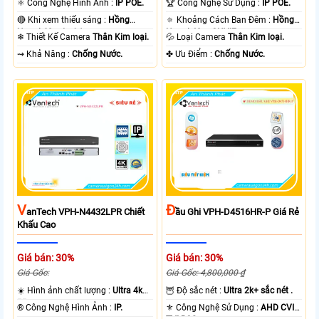
⚛️ Công Nghệ Hình Ảnh :
IP POE.
🏆 Công Nghệ Sử Dụng :
IP POE.
🔴 Khi xem thiếu sáng :
Hồng
🔅 Khoảng Cách Ban Đêm :
Hồng
Ngoại 60m Led Array.
Ngoại 40m ONVIF.
❄ Thiết Kế Camera
Thân Kim loại.
💦 Loại Camera
Thân Kim loại.
️⇝ Khả Năng :
Chống Nước.
️✤ Ưu Điểm :
Chống Nước.
V
Đ
AnTech VPH-N4432LPR Chiết
Ầu Ghi VPH-D4516HR-P Giá Rẻ
Khấu Cao
Giá bán: 30%
Giá bán: 30%
Giá Gốc:
Giá Gốc: 4,800,000 ₫
☀️ Hình ảnh chất lượng :
Ultra 4k
🦉 Độ sắc nét :
Ultra 2k+ sắc nét .
👍🏾 .
®️ Công Nghệ Hình Ảnh :
IP.
⚜️ Công Nghệ Sử Dụng :
AHD CVI