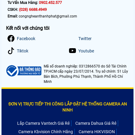
0902.452.577
Tư Vấn Mua Hàng:
(028) 6688.4949
CSKH:
Email:
congngheanthanhphat@gmail.com
Kết nối với chúng tôi
Facebook
Twitter
Tiktok
Youtube
Mã số doanh nghiệp: 0312866570 do Sở Tài Chính
TP.HCM cấp ngày 23/07/2014. Trụ sở chính: 51 Lũy
Bán Bích, Phường Phú Thạnh, Thành Phố Hồ Chí
Minh
ĐƠN VỊ TRỰC TIẾP THI CÔNG LẮP ĐẶT HỆ THỐNG CAMERA AN
NINH
Lắp Camera Vantech Giá Rẻ
Camera Dahua Giá Rẻ
Camera Kbvision Chính Hãng
Camera HIKVISION