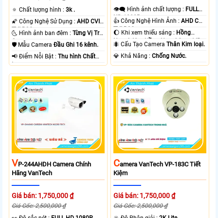
👁️‍🗨 Hình ảnh chất lượng :
FULL
🔅 Chất lượng hình :
3k .
HD 1080P .
👍 Công Nghệ Hình Ảnh :
AHD CVI
🌠 Công Nghệ Sử Dụng :
AHD CVI
TVI BCS.
TVI BCS.
🌔 Khi xem thiếu sáng :
Hồng
🌜 Hình ảnh ban đêm :
Từng Vị Trí
Ngoại 40m Hồng Ngoại Smart IR.
Camera .
🐜 Cấu Tạo Camera
Thân Kim loại.
🛡 Mẫu Camera
Đầu Ghi 16 kênh.
️💎 Khả Năng :
Chống Nước.
️📢 Điểm Nỗi Bật :
Thu hình Chất
Lượng.
V
C
P-244AHDH Camera Chính
Amera VanTech VP-183C Tiết
Hãng VanTech
Kiệm
Giá bán: 1,750,000 ₫
Giá bán: 1,750,000 ₫
Giá Gốc: 2,500,000 ₫
Giá Gốc: 2,500,000 ₫