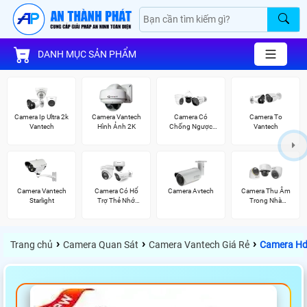
DANH MỤC SẢN PHẨM
Camera Ip Ultra 2k
Camera Vantech
Camera Có
Camera To
Vantech
Hình Ảnh 2K
Chống Ngược
Vantech
Sáng Vantech
Camera Vantech
Camera Có Hổ
Camera Avtech
Camera Thu Âm
Starlight
Trợ Thẻ Nhớ
Trong Nhà
Vantech
Hikvision
›
›
›
Trang chủ
Camera Quan Sát
Camera Vantech Giá Rẻ
Camera Hd