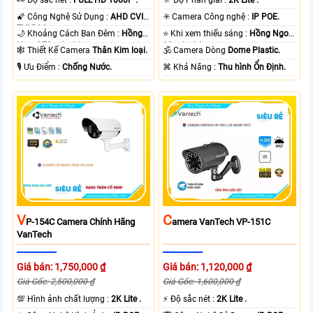
️👀 Độ sắc nét :
FULL HD 1080P .
🔆 Độ Phân giải :
2K Lite .
🌠 Công Nghệ Sử Dụng :
AHD CVI
✳️ Camera Công nghệ :
IP POE.
TVI BCS.
🌙 Khoảng Cách Ban Đêm :
Hồng
⭐ Khi xem thiếu sáng :
Hồng Ngoại
Ngoại 70m Led Array.
30m Led Array.
🕸️ Thiết Kế Camera
Thân Kim loại.
🕉️ Camera Dòng
Dome Plastic.
️🎙 Ưu Điểm :
Chống Nước.
️⌘ Khả Năng :
Thu hình Ổn Định.
V
C
P-154C Camera Chính Hãng
Amera VanTech VP-151C
VanTech
Giá bán: 1,750,000 ₫
Giá bán: 1,120,000 ₫
Giá Gốc: 2,500,000 ₫
Giá Gốc: 1,600,000 ₫
💯 Hình ảnh chất lượng :
2K Lite .
️⚡ Độ sắc nét :
2K Lite .