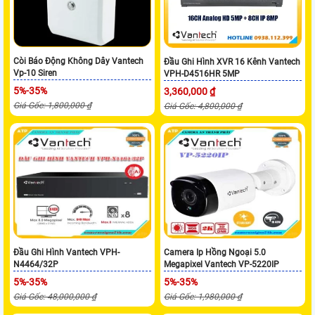
Còi Báo Động Không Dây Vantech
Đầu Ghi Hình XVR 16 Kênh Vantech
Vp-10 Siren
VPH-D4516HR 5MP
5%-35%
3,360,000 ₫
Giá Gốc: 1,800,000 ₫
Giá Gốc: 4,800,000 ₫
Đầu Ghi Hình Vantech VPH-
Camera Ip Hồng Ngoại 5.0
N4464/32P
Megapixel Vantech VP-5220IP
5%-35%
5%-35%
Giá Gốc: 48,000,000 ₫
Giá Gốc: 1,980,000 ₫