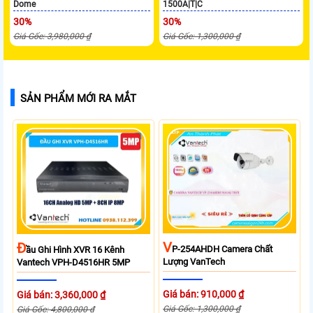
Dome
1500A|T|C
30%
30%
Giá Gốc: 3,980,000 ₫
Giá Gốc: 1,300,000 ₫
SẢN PHẨM MỚI RA MẮT
V
Đ
P-254AHDH Camera Chất
Ầu Ghi Hình XVR 16 Kênh
Lượng VanTech
Vantech VPH-D4516HR 5MP
Giá bán: 910,000 ₫
Giá bán: 3,360,000 ₫
Giá Gốc: 1,300,000 ₫
Giá Gốc: 4,800,000 ₫