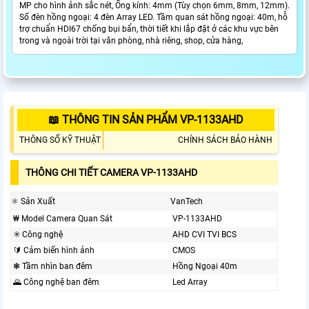
MP cho hình ảnh sắc nét, Ống kính: 4mm (Tùy chọn 6mm, 8mm, 12mm).
Số đèn hồng ngoại: 4 đèn Array LED. Tầm quan sát hồng ngoại: 40m, hỗ
trợ chuẩn HDI67 chống bụi bẩn, thời tiết khi lắp đặt ở các khu vực bên
trong và ngoài trời tại văn phòng, nhà riêng, shop, cửa hàng,
📖 THÔNG TIN SẢN PHẨM VP-1133AHD
THÔNG SỐ KỸ THUẬT
CHÍNH SÁCH BẢO HÀNH
THÔNG CHI TIẾT CAMERA VP-1133AHD
⚛️ Sản Xuất
VanTech
₩ Model Camera Quan Sát
VP-1133AHD
✳️ Công nghệ
AHD CVI TVI BCS
🔰 Cảm biến hình ảnh
CMOS
❃ Tầm nhìn ban đêm
Hồng Ngoại 40m
🌄 Công nghệ ban đêm
Led Array