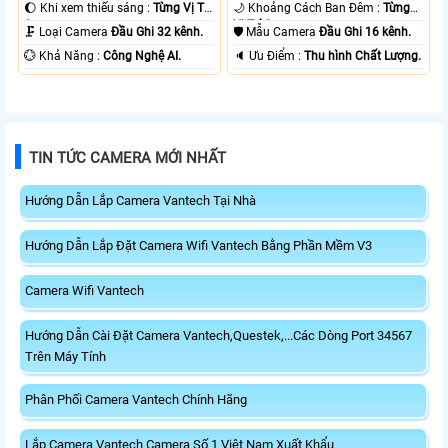
TVI BCS.
🌔 Khi xem thiếu sáng :
Từng Vị Trí
🌙 Khoảng Cách Ban Đêm :
Từng
Camera .
Vị Trí Camera .
🗜️ Loại Camera
Đầu Ghi 32 kênh.
🛡 Mẫu Camera
Đầu Ghi 16 kênh.
️💮 Khả Năng :
Công Nghệ AI.
️🔈 Ưu Điểm :
Thu hình Chất Lượng.
TIN TỨC CAMERA MỚI NHẤT
Hướng Dẫn Lắp Camera Vantech Tại Nhà
Hướng Dẫn Lắp Đặt Camera Wifi Vantech Bằng Phần Mềm V3
Camera Wifi Vantech
Hướng Dẫn Cài Đặt Camera Vantech,Questek,...Các Dòng Port 34567
Trên Máy Tính
Phân Phối Camera Vantech Chính Hãng
Lắp Camera Vantech Camera Số 1 Việt Nam Xuất Khẩu