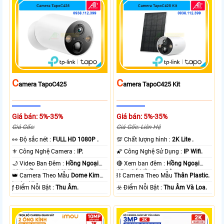
C
C
Amera TapoC425
Amera TapoC425 Kit
Giá bán: 5%-35%
Giá bán: 5%-35%
Giá Gốc:
Giá Gốc: Liên Hệ
️👀 Độ sắc nét :
FULL HD 1080P .
💯 Chất lượng hình :
2K Lite .
⚜️ Công Nghệ Camera :
IP.
🌠 Công Nghệ Sử Dụng :
IP Wifi.
🌙 Video Ban Đêm :
Hồng Ngoại
🔴 Xem ban đêm :
Hồng Ngoại
10m Hồng Ngoại SMD.
15m Có Màu Ban Ðêm.
👑 Camera Theo Mẫu
Dome Kim
⛓ Camera Theo Mẫu
Thân Plastic.
loại + Nhựa.
️ƒ Điểm Nỗi Bật :
Thu Âm.
️☣️ Điểm Nỗi Bật :
Thu Âm Và Loa.