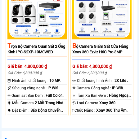
T
B
Rọn Bộ Camera Quan Sát 2 Ống
Ộ Camera Giám Sát Cửa Hàng
Kính IPC-S2XP-10M0WED
Xoay 360 Ezviz H6C Pro 3MP
Giá bán: 4,800,000 ₫
Giá bán: 4,800,000 ₫
Giá Gốc: 6,800,000 ₫
Giá Gốc: 6,200,000 ₫
🦉 Hình ảnh chất lượng :
10 MP.
️👀 Chất lượng hình Ảnh :
2K Lite .
🕉️ Sử dụng công nghệ :
IP Wifi.
⚒ Camera Công nghệ :
IP Wifi.
❈ Giám sát Ban Đêm :
Full Color
🔅 Tầm Xa Ban Đêm :
Hồng Ngoại
20m Có Màu Ban Ðêm.
10m Hồng Ngoại Smart IR.
🐜 Mẫu Camera
2 Mắt Trong Nhà.
💦 Loại Camera
Xoay 360.
️🔔 Đặt Điểm :
Báo Động Chuyển
️ƒ Chức Năng :
Xoay 360 Thu Âm.
Động.