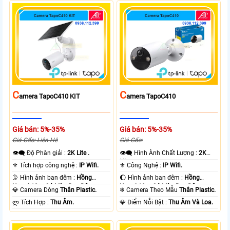
C
C
Amera TapoC410 KIT
Amera TapoC410
Giá bán: 5%-35%
Giá bán: 5%-35%
Giá Gốc: Liên Hệ
Giá Gốc:
👁️‍🗨 Độ Phân giải :
2K Lite .
👁️‍🗨 Hình Ành Chất Lượng :
2K
Lite .
⚜️ Tích hợp công nghệ :
IP Wifi.
⚜️ Công Nghệ :
IP Wifi.
🌛 Hình ảnh ban đêm :
Hồng
🌔 Hình ảnh ban đêm :
Hồng
Ngoại 10m Có Màu Ban Ðêm.
Ngoại 10m Có Màu Ban Ðêm.
💎 Camera Dòng
Thân Plastic.
❄ Camera Theo Mẫu
Thân Plastic.
️ლ Tích Hợp :
Thu Âm.
️💎 Điểm Nỗi Bật :
Thu Âm Và Loa.