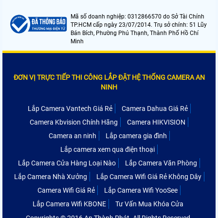
Mã số doanh nghiệp: 0312866570 do Sở Tài Chính
TP.HCM cấp ngày 23/07/2014. Trụ sở chính: 51 Lũy
Bán Bích, Phường Phú Thạnh, Thành Phố Hồ Chí
Minh
ĐƠN VỊ TRỰC TIẾP THI CÔNG LẮP ĐẶT HỆ THỐNG CAMERA AN
NINH
Lắp Camera Vantech Giá Rẻ
Camera Dahua Giá Rẻ
Camera Kbvision Chính Hãng
Camera HIKVISION
Camera an ninh
Lắp camera gia đình
Lắp camera xem qua điện thoại
Lắp Camera Cửa Hàng Loại Nào
Lắp Camera Văn Phòng
Lắp Camera Nhà Xưởng
Lắp Camera Wifi Giá Rẻ Không Dây
Camera Wifi Giá Rẻ
Lắp Camera Wifi YooSee
Lắp Camera Wifi KBONE
Tư Vấn Mua Khóa Cửa