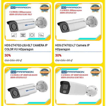
HDS-2T47G2-LSU-SL7 CAMERA IP
HDS-2T47G2-L7 Camera IP
COLOR VU HDparagon
HDparagon
30%
30%
Giá Gốc: 00 ₫
Giá Gốc: 00 ₫