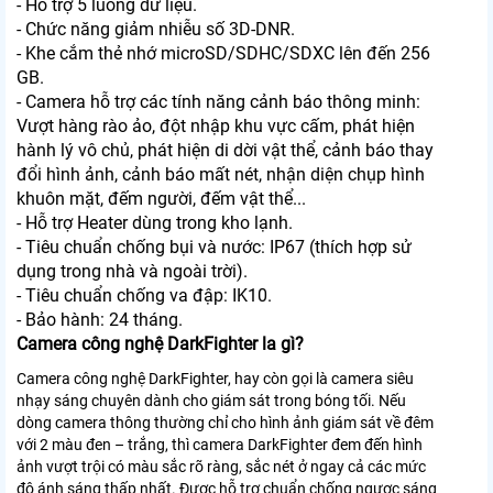
- Hỗ trợ 5 luồng dữ liệu.
- Chức năng giảm nhiễu số 3D-DNR.
- Khe cắm thẻ nhớ microSD/SDHC/SDXC lên đến 256
GB.
- Camera hỗ trợ các tính năng cảnh báo thông minh:
Vượt hàng rào ảo, đột nhập khu vực cấm, phát hiện
hành lý vô chủ, phát hiện di dời vật thể, cảnh báo thay
đổi hình ảnh, cảnh báo mất nét, nhận diện chụp hình
khuôn mặt, đếm người, đếm vật thể...
- Hỗ trợ Heater dùng trong kho lạnh.
- Tiêu chuẩn chống bụi và nước: IP67 (thích hợp sử
dụng trong nhà và ngoài trời).
- Tiêu chuẩn chống va đập: IK10.
- Bảo hành: 24 tháng.
Camera công nghệ DarkFighter la gì?
Camera công nghệ DarkFighter, hay còn gọi là camera siêu
nhạy sáng chuyên dành cho giám sát trong bóng tối. Nếu
dòng camera thông thường chỉ cho hình ảnh giám sát về đêm
với 2 màu đen – trắng, thì camera DarkFighter đem đến hình
ảnh vượt trội có màu sắc rõ ràng, sắc nét ở ngay cả các mức
độ ánh sáng thấp nhất. Được hỗ trợ chuẩn chống ngược sáng