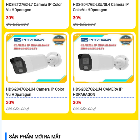
HDS-2T27G2-L7 Camera IP Color
HDS-2047G2-LSU/SL4 Camera IP
Vu HDparagon
ColorVu HDparagon
30%
30%
Giá Gốc: 00 ₫
Giá Gốc: 00 ₫
HDS-2047G2-LU4 Camera IP Color
HDS-2027G2-LU4 CAMERA IP
Vu HDparagon
HDPARAGON
30%
30%
Giá Gốc: 00 ₫
Giá Gốc: 00 ₫
SẢN PHẨM MỚI RA MẮT