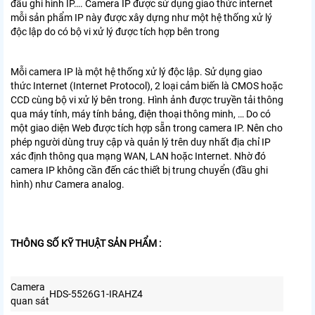
đầu ghi hình IP…. Camera IP được sử dụng giao thức internet
mỗi sản phẩm IP này được xây dựng như một hệ thống xử lý
độc lập do có bộ vi xử lý được tích hợp bên trong
Mỗi camera IP là một hệ thống xử lý độc lập. Sử dụng giao
thức Internet (Internet Protocol), 2 loại cảm biến là CMOS hoặc
CCD cùng bộ vi xử lý bên trong. Hình ảnh được truyền tải thông
qua máy tính, máy tính bảng, điện thoại thông minh, … Do có
một giao diện Web được tích hợp sẵn trong camera IP. Nên cho
phép người dùng truy cập và quản lý trên duy nhất địa chỉ IP
xác định thông qua mạng WAN, LAN hoặc Internet. Nhờ đó
camera IP không cần đến các thiết bị trung chuyển (đầu ghi
hình) như Camera analog.
THÔNG SỐ KỸ THUẬT SẢN PHẨM :
Camera
HDS-5526G1-IRAHZ4
quan sát