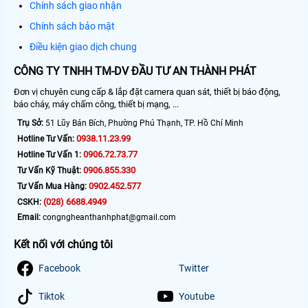
Chính sách giao nhận
Chính sách bảo mật
Điều kiện giao dịch chung
CÔNG TY TNHH TM-DV ĐẦU TƯ AN THÀNH PHÁT
Đơn vị chuyên cung cấp & lắp đặt camera quan sát, thiết bị báo động,
báo cháy, máy chấm công, thiết bị mạng, ...
Trụ Sở:
51 Lũy Bán Bích, Phường Phú Thạnh, TP. Hồ Chí Minh
0938.11.23.99
Hotline Tư Vấn:
0906.72.73.77
Hotline Tư Vấn 1:
0906.855.330
Tư Vấn Kỹ Thuật:
0902.452.577
Tư Vấn Mua Hàng:
(028) 6688.4949
CSKH:
Email:
congngheanthanhphat@gmail.com
Kết nối với chúng tôi
Facebook
Twitter
Tiktok
Youtube