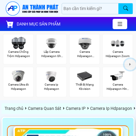
DANH MỤC SẢN PHẨM
Camera Chống
Lắp Camera
Camera
Camera
Trộm Hdparagon
Hdparagon Ghi
Hdparagon
Hdparagon Zoom
Âm
Starlight
Camera Ultra 4k
Camera Ip
Thiết Bị Mạng
Camera
Hdparagon
Hdparagon
Kbvision
Hdparagon Hình
Ảnh 4K
›
›
›
›
Trang chủ
Camera Quan Sát
Camera IP
Camera Ip Hdparagon