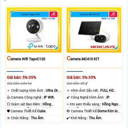
C
C
Amera Wifi TapoC120
Amera MC410 KIT
Giá bán: 5%-35%
Giá bán: 5%-35%
Giá Gốc: Liên hệ
Giá Gốc: 00 ₫
🔅 Chất lượng hình Ảnh :
Ultra 2k +
🔆 Hình Ảnh Sắc nét :
FULL HD
.
1080P .
👍 Camera Công nghệ :
IP Wifi.
🌠 Công Nghệ Hình Ảnh :
IP.
💥 Giám sát Ban Đêm :
Hồng
⭐ Khi xem thiếu sáng :
Hồng Ngoại
Ngoại 10m Hồng Ngoại SMD.
10m Hồng Ngoại SMD.
🛡 Camera Thiết Kế
Cube.
🕸️ Camera Thiết Kế
Dome Kim loại
+ Nhựa.
️☣️ Chức Năng :
Thu Âm.
️✔️ Khả Năng :
Thu Âm.