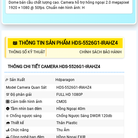
Dome bán cầu chất lượng cao. Camera hỗ trợ hông ngoại 2.0 megapixel
1920 × 1080 @ 50fps. Chuẩn nén hình ảnh: H
📖 THÔNG TIN SẢN PHẨM HDS-5526G1-IRAHZ4
THÔNG SỐ KỸ THUẬT
CHÍNH SÁCH BẢO HÀNH
THÔNG CHI TIẾT CAMERA HDS-5526G1-IRAHZ4
️🎉 Sản Xuất
Hdparagon
Model Camera Quan Sát
HDS-5526G1-IRAHZ4
💯 Độ phân giải
FULL HD 1080P
🎛 Cảm biến hình ảnh
CMOS
🌚 Tầm nhìn ban đêm
Hồng Ngoại 40m
❇️ Chống ngược sáng
Chống Ngược Sáng DWDR 120db
🌧️ Thiết kế
Thân Plastic
🛃 Chức năng
Thu Âm
🌄 Công nghệ ban đêm
Hồng Ngoại EXIR