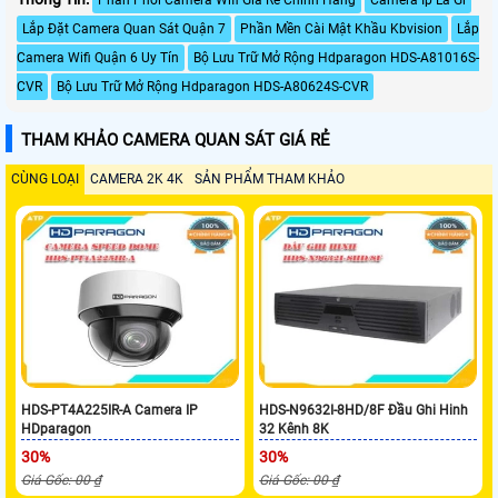
Lắp Đặt Camera Quan Sát Quận 7
Phần Mền Cài Mật Khầu Kbvision
Lắp
Camera Wifi Quận 6 Uy Tín
Bộ Lưu Trữ Mở Rộng Hdparagon HDS-A81016S-
CVR
Bộ Lưu Trữ Mở Rộng Hdparagon HDS-A80624S-CVR
THAM KHẢO CAMERA QUAN SÁT GIÁ RẺ
CÙNG LOẠI
CAMERA 2K 4K
SẢN PHẨM THAM KHẢO
HDS-PT4A225IR-A Camera IP
HDS-N9632I-8HD/8F Đầu Ghi Hinh
HDparagon
32 Kênh 8K
30%
30%
Giá Gốc: 00 ₫
Giá Gốc: 00 ₫