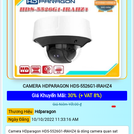
CAMERA HDPARAGON HDS-5526G1-IRAHZ4
Giá Khuyến Mãi:
30%
(+ VAT 8%)
Giá Niêm Yết:00 ₫
Thương Hiệu
Hdparagon
Ngày Đăng
10/10/2022 11:33:16 AM
Camera HDparagon HDS-5526G1-IRAHZ4 là dòng camera quan sat