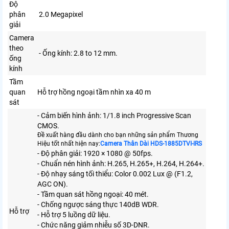
Độ
phân
2.0 Megapixel
giải
Camera
theo
- Ống kính: 2.8 to 12 mm.
ống
kính
Tầm
quan
Hỗ trợ hồng ngoại tầm nhìn xa 40 m
sát
- Cảm biến hình ảnh: 1/1.8 inch Progressive Scan
CMOS.
Đề xuất hàng đầu dành cho bạn những sản phẩm Thương
Hiệu tốt nhất hiện nay:
Camera Thân Dài HDS-1885DTVI-IRS
- Độ phân giải: 1920 × 1080 @ 50fps.
- Chuẩn nén hình ảnh: H.265, H.265+, H.264, H.264+.
- Độ nhạy sáng tối thiểu: Color 0.002 Lux @ (F1.2,
AGC ON).
- Tầm quan sát hồng ngoại: 40 mét.
- Chống ngược sáng thực 140dB WDR.
Hỗ trợ
- Hỗ trợ 5 luồng dữ liệu.
- Chức năng giảm nhiễu số 3D-DNR.