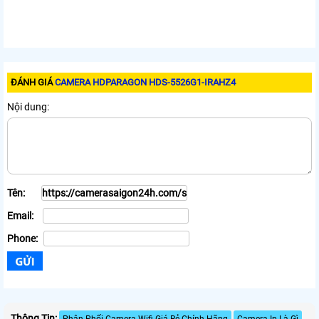
ĐÁNH GIÁ
CAMERA HDPARAGON HDS-5526G1-IRAHZ4
Nội dung:
Tên:
Email:
Phone:
Thông Tin:
Phân Phối Camera Wifi Giá Rẻ Chính Hãng
Camera Ip Là Gì