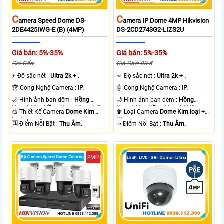
C
C
Amera Speed Dome DS-
Amera IP Dome 4MP Hikvision
2DE4425IWG-E (B) (4MP)
DS-2CD2743G2-LIZS2U
Giá bán: 5%-35%
Giá bán: 5%-35%
Giá Gốc:
Giá Gốc: 00 ₫
️⚡ Độ sắc nét :
Ultra 2k + .
🔅 Độ sắc nét :
Ultra 2k + .
🏆 Công Nghệ Camera :
IP.
🤖️ Công Nghệ Camera :
IP.
🌙 Hình ảnh ban đêm :
Hồng
🌙 Hình ảnh ban đêm :
Hồng
Ngoại 20m Hồng Ngoại Smart IR.
Ngoại 40m Hồng Ngoại SMD.
🎨 Thiết Kế Camera
Dome Kim
🐜 Loại Camera
Dome Kim loại +
loại.
Nhựa.
️🆑 Điểm Nỗi Bật :
Thu Âm.
️⇝ Điểm Nỗi Bật :
Thu Âm.