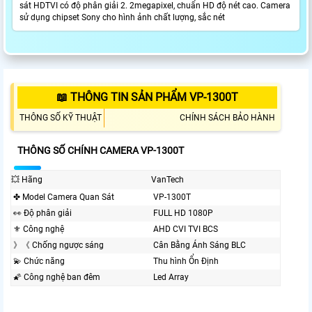
sát HDTVI có độ phân giải 2. 2megapixel, chuẩn HD độ nét cao. Camera
sử dụng chipset Sony cho hình ảnh chất lượng, sắc nét
📖 THÔNG TIN SẢN PHẨM VP-1300T
THÔNG SỐ KỸ THUẬT
CHÍNH SÁCH BẢO HÀNH
THÔNG SỐ CHÍNH CAMERA VP-1300T
💥 Hãng
VanTech
✤ Model Camera Quan Sát
VP-1300T
️👀 Độ phân giải
FULL HD 1080P
⚜️ Công nghệ
AHD CVI TVI BCS
》《 Chống ngược sáng
Cân Bằng Ánh Sáng BLC
💫 Chức năng
Thu hình Ổn Định
🌠 Công nghệ ban đêm
Led Array