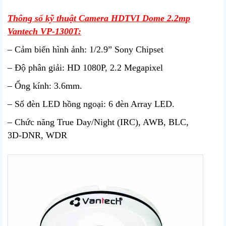
Thông số kỹ thuật Camera HDTVI Dome 2.2mp
Vantech VP-1300T:
– Cảm biến hình ảnh: 1/2.9” Sony Chipset
– Độ phân giải: HD 1080P, 2.2 Megapixel
– Ống kính: 3.6mm.
– Số đèn LED hồng ngoại: 6 đèn Array LED.
– Chức năng True Day/Night (IRC), AWB, BLC,
3D-DNR, WDR