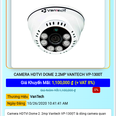
CAMERA HDTVI DOME 2.2MP VANTECH VP-1300T
Giá Khuyến Mãi:
1,100,000 ₫
(+ VAT 8%)
0%
Giá Niêm Yết:1,100,000 ₫
Thương Hiệu
VanTech
Ngày Đăng
10/26/2020 10:41:41 AM
Camera HDTVI Dome 2. 2mp Vantech VP-1300T là dòng camera quan