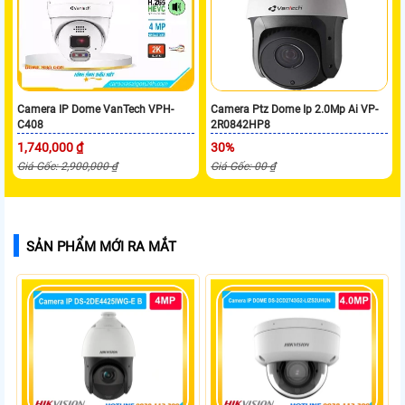
Camera IP Dome VanTech VPH-
Camera Ptz Dome Ip 2.0Mp Ai VP-
C408
2R0842HP8
1,740,000 ₫
30%
Giá Gốc: 2,900,000 ₫
Giá Gốc: 00 ₫
SẢN PHẨM MỚI RA MẮT