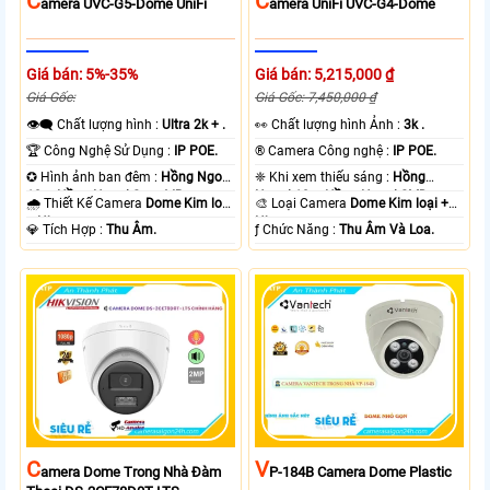
C
C
Amera UVC-G5-Dome UniFi
Amera UniFi UVC-G4-Dome
Giá bán: 5%-35%
Giá bán: 5,215,000 ₫
Giá Gốc:
Giá Gốc: 7,450,000 ₫
👁️‍🗨 Chất lượng hình :
Ultra 2k + .
️👀 Chất lượng hình Ảnh :
3k .
🏆 Công Nghệ Sử Dụng :
IP POE.
®️ Camera Công nghệ :
IP POE.
✪ Hình ảnh ban đêm :
Hồng Ngoại
❈ Khi xem thiếu sáng :
Hồng
10m Hồng Ngoại Smart IR.
Ngoại 10m Hồng Ngoại SMD.
🌧️ Thiết Kế Camera
Dome Kim loại
🎨 Loại Camera
Dome Kim loại +
+ Nhựa.
Nhựa.
️💎 Tích Hợp :
Thu Âm.
️ƒ Chức Năng :
Thu Âm Và Loa.
C
V
Amera Dome Trong Nhà Đàm
P-184B Camera Dome Plastic