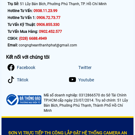
Trụ Sở:
51 Lũy Bán Bích, Phường Phú Thạnh, TP. Hồ Chí Minh
0938.11.23.99
Hotline Tư Vấn:
0906.72.73.77
Hotline Tư Vấn 1:
0906.855.330
Tư Vấn Kỹ Thuật:
0902.452.577
Tư Vấn Mua Hàng:
(028) 6688.4949
CSKH:
Email:
congngheanthanhphat@gmail.com
Kết nối với chúng tôi
Facebook
Twitter
Tiktok
Youtube
Mã số doanh nghiệp: 0312866570 do Sở Tài Chính
TP.HCM cấp ngày 23/07/2014. Trụ sở chính: 51 Lũy
Bán Bích, Phường Phú Thạnh, Thành Phố Hồ Chí
Minh
ĐƠN VỊ TRỰC TIẾP THI CÔNG LẮP ĐẶT HỆ THỐNG CAMERA AN