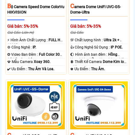
B
C
Ộ Camera Speed Dome ColorVu
Amera Dome UniFi UVC-G5-
HIKVISION
Dome-Ultra
Giá bán: 5%-35%
Giá bán: 5%-35%
Giá Gốc: Liên Hệ
Giá Gốc:
️⚡ Hình Ành Chất Lượng :
FULL HD
💯 Chất lượng hình :
Ultra 2k + .
1080P .
⚙ Công Nghệ :
IP.
👍 Công Nghệ Sử Dụng :
IP POE.
❂ Video Ban Đêm :
Full Color 30m
🌔 Hình ảnh ban đêm :
Hồng
Có Màu Ban Ðêm.
Ngoại 20m Hồng Ngoại Smart IR.
💎 Mẫu Camera
Xoay 360.
🐜 Thiết Kế Camera
Dome Kim loại
+ Nhựa.
️✔️ Ưu Điểm :
Thu Âm Và Loa.
️♚ Ưu Điểm :
Thu Âm.