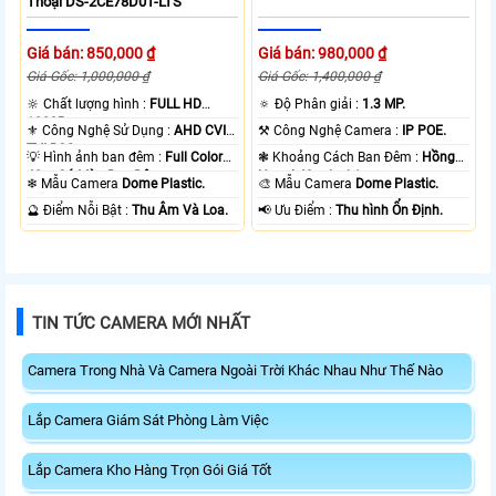
Thoại DS-2CE78D0T-LTS
Giá bán: 850,000 ₫
Giá bán: 980,000 ₫
Giá Gốc: 1,000,000 ₫
Giá Gốc: 1,400,000 ₫
🔆 Chất lượng hình :
FULL HD
🔅 Độ Phân giải :
1.3 MP.
1080P .
⚜️ Công Nghệ Sử Dụng :
AHD CVI
⚒ Công Nghệ Camera :
IP POE.
TVI BCS.
💡 Hình ảnh ban đêm :
Full Color
❃ Khoảng Cách Ban Đêm :
Hồng
40m Có Màu Ban Ðêm.
Ngoại 40m Led Array.
❄ Mẫu Camera
Dome Plastic.
🎨 Mẫu Camera
Dome Plastic.
️🔮 Điểm Nỗi Bật :
Thu Âm Và Loa.
️📢 Ưu Điểm :
Thu hình Ổn Định.
TIN TỨC CAMERA MỚI NHẤT
Camera Trong Nhà Và Camera Ngoài Trời Khác Nhau Như Thế Nào
Lắp Camera Giám Sát Phòng Làm Việc
Lắp Camera Kho Hàng Trọn Gói Giá Tốt