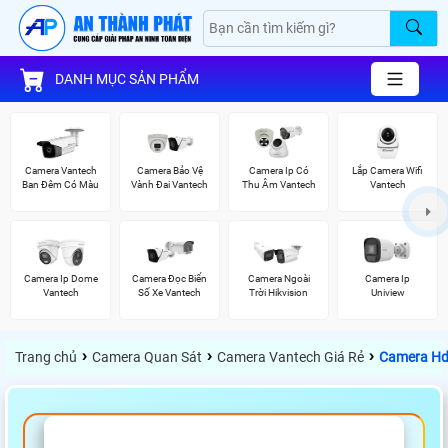
DANH MỤC SẢN PHẨM
Camera Vantech
Camera Bảo Vệ
Camera Ip Có
Lắp Camera Wifi
Ban Đêm Có Màu
Vành Đai Vantech
Thu Âm Vantech
Vantech
Camera Ip Dome
Camera Đọc Biển
Camera Ngoài
Camera Ip
Vantech
Số Xe Vantech
Trời Hikvision
Uniview
›
›
›
Trang chủ
Camera Quan Sát
Camera Vantech Giá Rẻ
Camera Hd