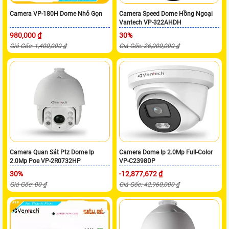
Camera VP-180H Dome Nhỏ Gọn
Camera Speed Dome Hồng Ngoại
Vantech VP-322AHDH
980,000 ₫
30%
Giá Gốc: 1,400,000 ₫
Giá Gốc: 26,000,000 ₫
Camera Quan Sát Ptz Dome Ip
Camera Dome Ip 2.0Mp Full-Color
2.0Mp Poe VP-2R0732HP
VP-C2398DP
30%
-12,877,672 ₫
Giá Gốc: 00 ₫
Giá Gốc: 42,960,000 ₫