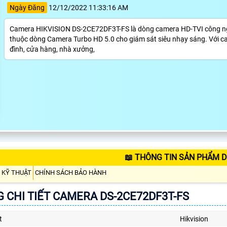
Ngày Đăng
12/12/2022 11:33:16 AM
Camera HIKVISION DS-2CE72DF3T-FS là dòng camera HD-TVI công n
thuộc dòng Camera Turbo HD 5.0 cho giám sát siêu nhạy sáng. Với ca
đình, cửa hàng, nhà xưởng,
📖 THÔNG TIN SẢN PHẨM D
 KỸ THUẬT
CHÍNH SÁCH BẢO HÀNH
 CHI TIẾT CAMERA DS-2CE72DF3T-FS
t
Hikvision