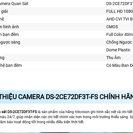
amera Quan Sát
DS-2CE72DF3
 giải
FULL HD 108
hệ
AHD CVI TVI 
n hình ảnh
CMOS
ìn ban đêm
Full Color 40m
ngược sáng
Chống Ngược
Dome Plastic
ng
Thu Âm
ghệ ban đêm
Có Màu Ban 
 THIỆU CAMERA DS-2CE72DF3T-FS CHÍNH HÃ
 sát DS-2CE72DF3T-FS
là sản phẩm của hãng Hikvision ghi hình sắc nét và chi tiế
 màu 24/7, giúp nhận diện các chi tiết chính xác hơn trong môi trường thiếu sáng.
ảm bảo hoạt động tốt trong nhiều điều kiện thời tiết.