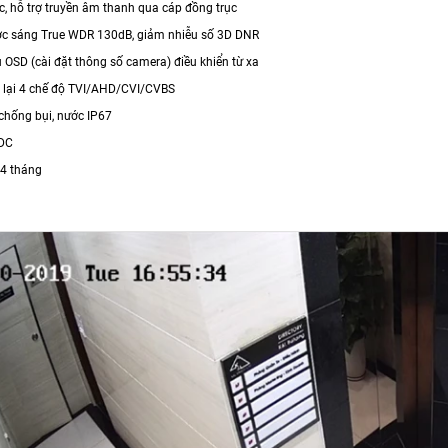
c, hỗ trợ truyền âm thanh qua cáp đồng trục
ợc sáng True WDR 130dB, giảm nhiễu số 3D DNR
 OSD (cài đặt thông số camera) điều khiển từ xa
 lại 4 chế độ TVI/AHD/CVI/CVBS
 chống bụi, nước IP67
VDC
4 tháng