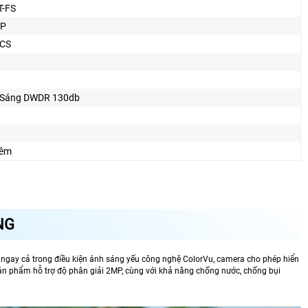
T-FS
0P
BCS
 Sáng DWDR 130db
Ðêm
NG
t ngay cả trong điều kiện ánh sáng yếu công nghệ ColorVu, camera cho phép hiển
 Sản phẩm hỗ trợ độ phân giải 2MP, cùng với khả năng chống nước, chống bụi