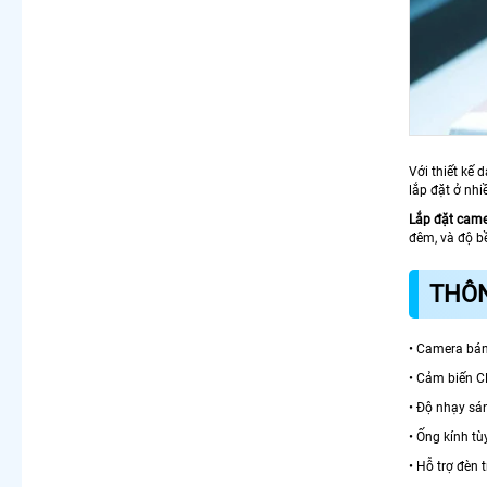
Với thiết kế
lắp đặt ở nhi
Lắp đặt cam
đêm, và độ bề
THÔN
• Camera bá
• Cảm biến 
• Độ nhạy sá
• Ống kính t
• Hỗ trợ đèn