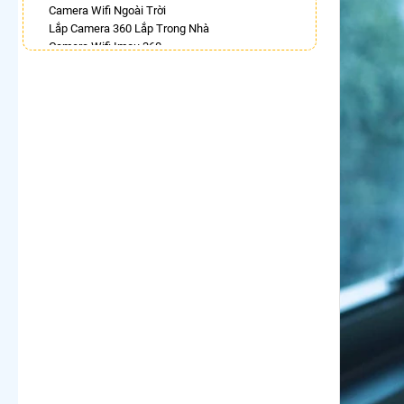
Camera Wifi Ngoài Trời
Lắp Camera 360 Lắp Trong Nhà
Camera Wifi Imou 360
Lắp Camera Chống Trộm 360
Camera Ip 360 Vantech
Lắp Camera 360 Có Chống Trộm
Camera Dahua Xoay 360
Camera Wifi Kbvision Xoay 360 Giá Rẻ
Camera 360 Imou Báo Động
LẮP CAMERA THEO NHU CẦU
Lắp Camera Văn Phòng Giá Rẻ
Lắp Camera Nhà Xưởng Giá Rẻ
Lắp Camera Gia Đình Giá Rẻ
Lắp Camera Kho Hàng Giá Rẻ
Lắp Camera Cửa Hàng Giá Rẻ
Lắp Camera Wifi Giá Rẻ Chính Hãng
Lắp Camera Công Trình Giá Rẻ
Camera 360 Giá Rẻ