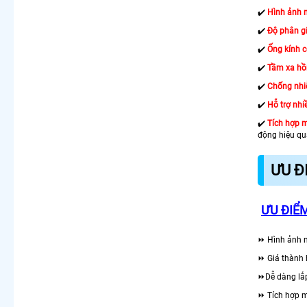
✔️
Hình ảnh 
✔️
Độ phân gi
✔️
Ống kính 
✔️
Tầm xa hồ
✔️
Chống nhi
✔️
Hỗ trợ nhiề
✔️
Tích hợp m
động hiệu qu
ƯU Đ
ƯU ĐIỂ
⏩ Hình ảnh 
⏩ Giá thành 
⏩Dễ dàng lắp
⏩ Tích hợp m