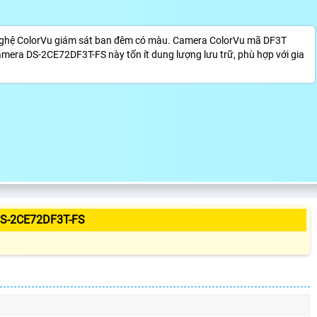
ghệ ColorVu giám sát ban đêm có màu. Camera ColorVu mã DF3T
mera DS-2CE72DF3T-FS này tốn ít dung lượng lưu trữ, phù hợp với gia
S-2CE72DF3T-FS