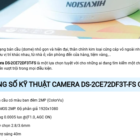
 dạng bán cầu (dome) nhỏ gọn và hiện đại, thân chính kim loại cứng cáp vỏ ngoài
ều vị trí khác nhau, từ nhà ở, văn phòng đến cửa hàng, tiệm vàng,...
era DS-2CE72DF3T-FS
là một lựa chọn tuyệt vời cho những ai đang tìm kiếm một c
n vượt trội trong mọi điều kiện.
G SỐ KỸ THUẬT CAMERA DS-2CE72DF3T-FS G
n cầu có màu ban đêm 2MP (ColorVu)
CMOS 2MP. Độ phân giả 1920x1080
ng 0.0005 lux @(F1.0, AGC ON)
ùy chọn 2.8/3.6mm
 trợ sáng 40m