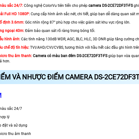
màu sắc 24/7:
Công nghệ ColorVu tiên tiến cho phép
camera DS-2CE72DF3T-FS
ghi
ải Full HD 1080P:
Cung cấp hình ảnh sắc nét, chi tiết, giúp bạn dễ dàng quan sát 
cố định 3.6mm:
Góc nhìn rộng 87° phù hợp cho việc giám sát khu vực rộng lớn.
ng ngoại 40m:
Đảm bảo quan sát rõ ràng trong bóng tối.
ễu hình ảnh:
Các tính năng 130dB WDR, AGC, BLC, HLC, 3D DNR giúp tăng cường ch
u chế độ tín hiệu:
TVI/AHD/CVI/CVBS, tương thích với hầu hết các đầu ghi hình trên
icro thu âm thanh:
Camera có màu ban đêm DS-2CE72DF3T-FS
giúp bạn vừa quan
ả hơn.
IỂM VÀ NHƯỢC ĐIỂM CAMERA DS-2CE72DF3T
M
màu sắc 24/7
hợp lý
 đặt và sử dụng
icro thu âm thanh