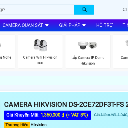
CT
CAMERA QUAN SÁT
GIẢI PHÁP
HỖ TRỢ
TI
ng Nghệ
Camera Wifi Hikvision
Lắp Camera IP Dome
Cam
360
Hikvision
CAMERA HIKVISION DS-2CE72DF3T-FS
Giá Khuyến Mãi:
1,360,000 ₫
(+ VAT 8%)
Giá Niêm Yết:1,940
Thương Hiệu
Hikvision