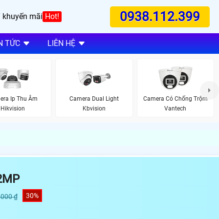
0938.112.399
 khuyến mãi
Hot!
N TỨC
LIÊN HỆ
era Ip Thu Âm
Camera Dual Light
Camera Có Chống Trộm
Hikvision
Kbvision
Vantech
 2MP
30%
,000 ₫