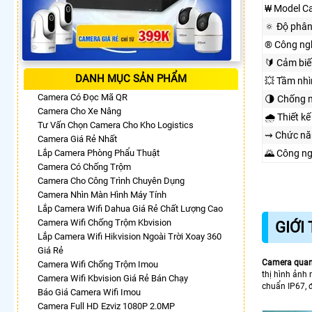
₩ Model C
🔅 Độ phân
®️ Công ng
🔰 Cảm biế
DANH MỤC SẢN PHẨM
💥 Tầm nh
Camera Có Đọc Mã QR
🌗 Chống 
Camera Cho Xe Nâng
🌧️ Thiết kế
Tư Vấn Chọn Camera Cho Kho Logistics
⇝ Chức nă
Camera Giá Rẻ Nhất
Lắp Camera Phòng Phẩu Thuật
🌄 Công n
Camera Có Chống Trộm
Camera Cho Công Trình Chuyên Dụng
Camera Nhìn Màn Hình Máy Tính
Lắp Camera Wifi Dahua Giá Rẻ Chất Lượng Cao
Camera Wifi Chống Trộm Kbvision
GIỚI
Lắp Camera Wifi Hikvision Ngoài Trời Xoay 360
Giá Rẻ
Camera quan
Camera Wifi Chống Trộm Imou
thị hình ảnh
Camera Wifi Kbvision Giá Rẻ Bán Chạy
chuẩn IP67, đ
Báo Giá Camera Wifi Imou
Camera Full HD Ezviz 1080P 2.0MP