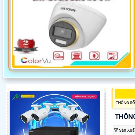
THÔNG SỐ
THÔNG
🏆 Sản Xuấ