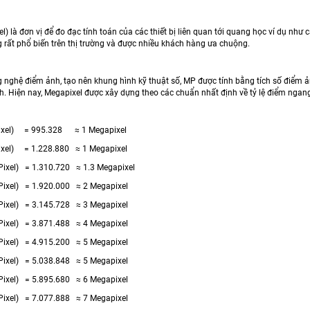
l) là đơn vị để đo đạc tính toán của các thiết bị liên quan tới quang học ví dụ n
g rất phổ biến trên thị trường và được nhiều khách hàng ưa chuộng.
 nghệ điểm ảnh, tạo nên khung hình kỹ thuật số, MP được tính bằng tích số điểm 
nh. Hiện nay, Megapixel được xây dựng theo các chuẩn nhất định về tỷ lệ điểm ngan
ixel) = 995.328 ≈ 1 Megapixel
ixel) = 1.228.880 ≈ 1 Megapixel
ixel) = 1.310.720 ≈ 1.3 Megapixel
ixel) = 1.920.000 ≈ 2 Megapixel
ixel) = 3.145.728 ≈ 3 Megapixel
ixel) = 3.871.488 ≈ 4 Megapixel
ixel) = 4.915.200 ≈ 5 Megapixel
ixel) = 5.038.848 ≈ 5 Megapixel
ixel) = 5.895.680 ≈ 6 Megapixel
ixel) = 7.077.888 ≈ 7 Megapixel