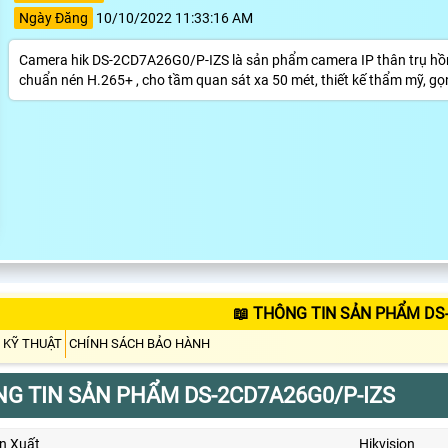
Ngày Đăng
10/10/2022 11:33:16 AM
Camera hik DS-2CD7A26G0/P-IZS là sản phẩm camera IP thân trụ hồng n
chuẩn nén H.265+ , cho tầm quan sát xa 50 mét, thiết kế thẩm mỹ, gọn
📖 THÔNG TIN SẢN PHẨM DS
 KỸ THUẬT
CHÍNH SÁCH BẢO HÀNH
G TIN SẢN PHẨM DS-2CD7A26G0/P-IZS
n Xuất
Hikvision