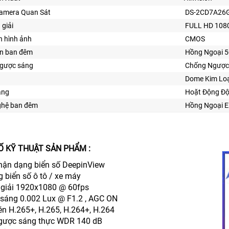
amera Quan Sát
DS-2CD7A26G
 giải
FULL HD 108
n hình ảnh
CMOS
ìn ban đêm
Hồng Ngoại 
gược sáng
Chống Ngược
Dome Kim Loạ
ăng
Hoặt Động Độ
ghệ ban đêm
Hồng Ngoại E
Ố KỸ THUẬT SẢN PHẨM :
ận dạng biển số DeepinView
 biển số ô tô / xe máy
 giải 1920x1080 @ 60fps
 sáng 0.002 Lux @ F1.2 , AGC ON
én H.265+, H.265, H.264+, H.264
gược sáng thực WDR 140 dB