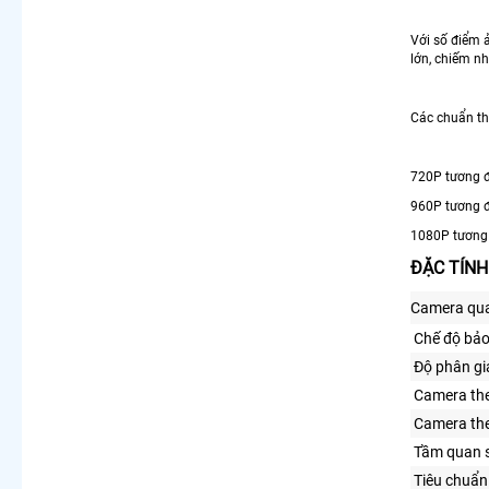
Với số điểm 
lớn, chiếm nh
Các chuẩn t
720P tương 
960P tương 
1080P tương
ĐẶC TÍNH
Camera qua
Chế độ bả
Độ phân gi
Camera the
Camera the
Tầm quan 
Tiêu chuẩn