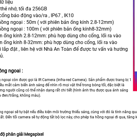
dữ liệu
 thẻ nhớ, tối đa 256GB
 cổng báo động vào/ra , IP67 , IK10
hồng ngoại : 50m ( với phiên bản ống kính 2.8-12mm)
hồng ngoại : 100m ( với phiên bản ống kính8-32mm)
ản ống kính 2.8-12mm: phù hợp dùng cho cổng, lối ra vào
ản ống kính 8-32mm: phù hợp dùng cho cổng, lối ra vào
i lắp đặt , liên hệ với Nhà An Toàn để được tư vấn và hướng
ủ.
ng ngoai :
ngoại còn được gọi là IR Camera (Infra-red Camera). Sản phẩm được trang bị 1
u mắt cảm biến ánh sáng để nhìn rõ mọi vật thể trong bóng tối, đặc biệt là
ng người cũng có thể nhận dạng rất chi tiết (hình ảnh thu được qua ánh sáng
à đen/trắng, không màu).
 ngoại sẽ tự bật nếu điều kiện môi trường thiếu sáng, cùng với đó là tính năng quan s
ất. Đến tối camera sẽ tự động tắt bộ lọc này, cho phép tia hồng ngoại đi qua, tă
 độ phân giải Megapixel