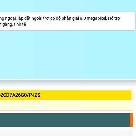
goại, lắp đặt ngoài trời có độ phân giải 8.0 megapixel. Hỗ trợ
 gàng, tinh tế
-2CD7A26G0/P-IZS