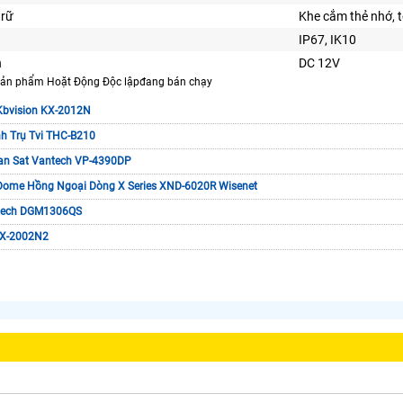
trữ
Khe cắm thẻ nhớ, 
IP67, IK10
n
DC 12V
 sản phẩm Hoặt Động Độc lậpđang bán chạy
Kbvision KX-2012N
h Trụ Tvi THC-B210
n Sat Vantech VP-4390DP
Dome Hồng Ngoại Dòng X Series XND-6020R Wisenet
tech DGM1306QS
KX-2002N2