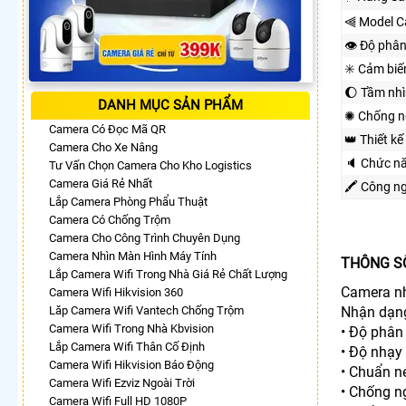
⫷ Model C
👁 Độ phân
✳️ Cảm biế
🌔 Tầm nh
DANH MỤC SẢN PHẨM
✺ Chống n
Camera Có Đọc Mã QR
👑 Thiết kế
Camera Cho Xe Nâng
🔈 Chức n
Tư Vấn Chọn Camera Cho Kho Logistics
Camera Giá Rẻ Nhất
🖍 Công n
Lắp Camera Phòng Phẩu Thuật
Camera Có Chống Trộm
Camera Cho Công Trình Chuyên Dụng
Camera Nhìn Màn Hình Máy Tính
THÔNG S
Lắp Camera Wifi Trong Nhà Giá Rẻ Chất Lượng
Camera nh
Camera Wifi Hikvision 360
Lăp Camera Wifi Vantech Chống Trộm
Nhận dạng
Camera Wifi Trong Nhà Kbvision
• Độ phân
Lắp Camera Wifi Thân Cố Định
• Độ nhạy
Camera Wifi Hikvision Báo Động
• Chuẩn n
Camera Wifi Ezviz Ngoài Trời
• Chống n
Camera Wifi Full HD 1080P