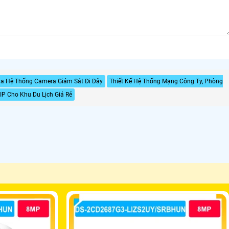
Của Hệ Thống Camera Giám Sát Đi Dây
Thiết Kế Hệ Thống Mạng Công Ty, Phòng
IP Cho Khu Du Lịch Giá Rẻ