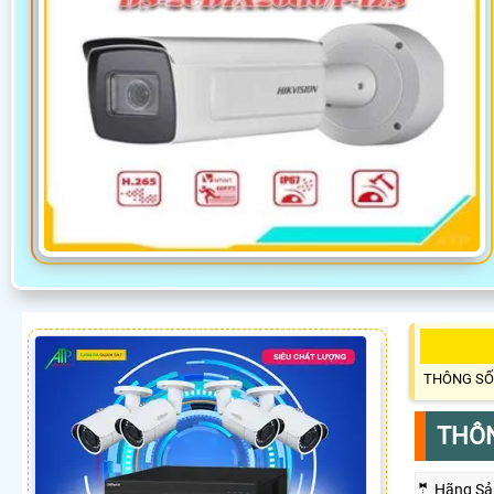
THÔNG SỐ
THÔN
🤵 Hãng Sả