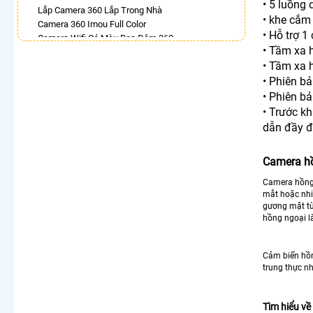
• 5 luồng 
Lắp Camera 360 Lắp Trong Nhà
• khe cắm
Camera 360 Imou Full Color
• Hỗ trợ 1
Camera Wifi Có Màu Ban Đêm 360
• Tầm xa 
Camera Dahua Xoay 360
• Tầm xa 
Lắp Camera 360 Có Chống Trộm
Top 5 Camera Wifi 360 Nên Mua
• Phiên b
Camera 360 Có Màu Ban Đêm Ezviz
• Phiên b
Camera 360 Ezviz Ngoài Trời
• Trước kh
dẫn đầy đ
LẮP CAMERA THEO NHU CẦU
Lắp Camera Văn Phòng Giá Rẻ
Camera hồ
Lắp Camera Nhà Xưởng Giá Rẻ
Lắp Camera Gia Đình Giá Rẻ
Camera hồng 
Lắp Camera Kho Hàng Giá Rẻ
mắt hoặc nhiề
Lắp Camera Cửa Hàng Giá Rẻ
gương mặt từ
hồng ngoại l
Lắp Camera Wifi Giá Rẻ Chính Hãng
Lắp Camera Công Trình Giá Rẻ
Camera 360 Giá Rẻ
Cảm biến hồng
trung thực nh
Tìm hiểu về