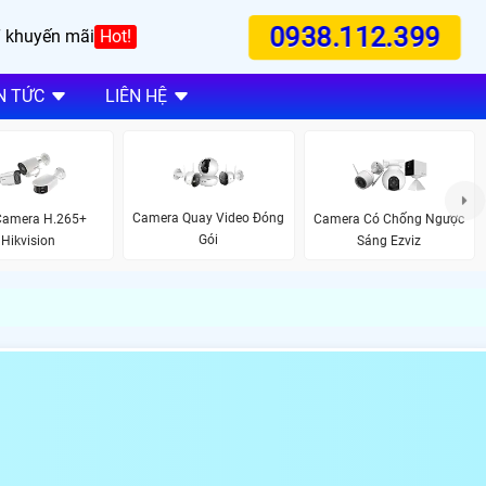
0938.112.399
 khuyến mãi
Hot!
N TỨC
LIÊN HỆ
Camera Quay Video Đóng
Camera H.265+
Camera Có Chống Ngược
Gói
Hikvision
Sáng Ezviz