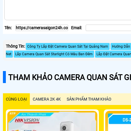
Tên:
Email:
Thông Tin:
Công Ty Lắp Đặt Camera Quan Sát Tại Quảng Nam
Hướng Dẫn 
Net
Lắp Camera Quan Sát Starlight Có Màu Ban Đêm
Lắp Đặt Camera Quan
THAM KHẢO CAMERA QUAN SÁT GI
CÙNG LOẠI
CAMERA 2K 4K
SẢN PHẨM THAM KHẢO