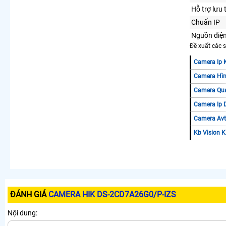
Hỗ trợ lưu 
Chuẩn IP
Nguồn điệ
Đề xuất các
Camera Ip 
Camera Hìn
Camera Qua
Camera Ip 
Camera Av
Kb Vision 
ĐÁNH GIÁ
CAMERA HIK DS-2CD7A26G0/P-IZS
Nội dung: