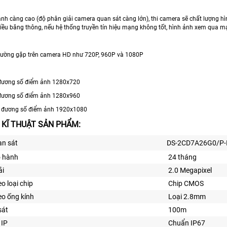
ảnh càng cao (độ phân giải camera quan sát càng lớn), thi camera sẽ chất lượng hì
iều băng thông, nếu hệ thống truyền tín hiệu mạng không tốt, hình ảnh xem qua mạn
hường gặp trên camera HD như 720P, 960P và 1080P
đương số điểm ảnh 1280x720
đương số điểm ảnh 1280x960
 đương số điểm ảnh 1920x1080
 KĨ THUẬT SẢN PHẨM:
n sát
DS-2CD7A26G0/P-
o hành
24 tháng
ải
2.0 Megapixel
o loại chip
Chip CMOS
o ống kính
Loại 2.8mm
sát
100m
 IP
Chuẩn IP67