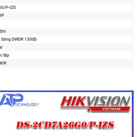
0/P-IZS
0P
50m
 Sáng DWDR 130db
i
c lập
XIR