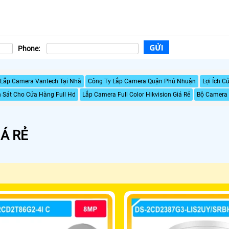
Phone:
Lắp Camera Vantech Tại Nhà
Công Ty Lắp Camera Quận Phú Nhuận
Lợi Ích 
 Sát Cho Cửa Hàng Full Hd
Lắp Camera Full Color Hikvision Giá Rẻ
Bộ Camera 
Á RẺ