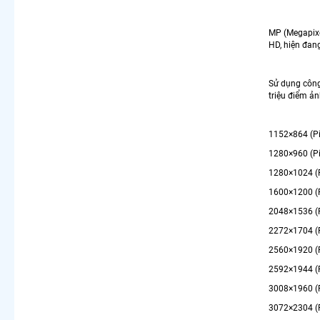
MP (Megapixe
HD, hiện đan
Sử dụng công
triệu điểm ả
1152×864 (P
1280×960 (P
1280×1024 (P
1600×1200 (P
2048×1536 (P
2272×1704 (P
2560×1920 (P
2592×1944 (P
3008×1960 (P
3072×2304 (P