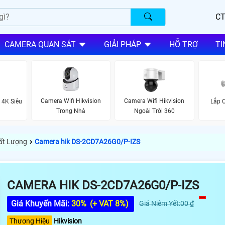
CT
CAMERA QUAN SÁT
GIẢI PHÁP
HỖ TRỢ
TI
Camera Wifi Hikvision
Camera Wifi Hikvision
 4K Siêu
Lắp 
Trong Nhà
Ngoài Trời 360
›
hất Lượng
Camera hik DS-2CD7A26G0/P-IZS
CAMERA HIK DS-2CD7A26G0/P-IZS
Giá Khuyến Mãi:
30%
(+ VAT 8%)
Giá Niêm Yết:00 ₫
Thương Hiệu
Hikvision