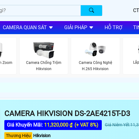
CT
CAMERA QUAN SÁT
GIẢI PHÁP
HỖ TRỢ
TI
Lắp
on Zoom
Camera Chống Trộm
Camera Công Nghệ
Hikvision
H.265 Hikvision
CAMERA HIKVISION DS-2AE4215T-D3
Giá Khuyến Mãi:
11,320,000 ₫
(+ VAT 8%)
Giá Niêm Yết:11,
Thương Hiệu
Hikvision