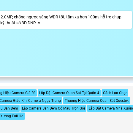
MP, chống ngược sáng WDR tốt, tầm xa hơn 100m, hỗ trợ chụp
kỹ thuật số 3D DNR. v
g Hiệu Camera Giá Rẻ
Lắp Đặt Camera Quan Sát Tại Quận 4
Cách Lựa Chọn
 Camera Giấu Kín, Camera Ngụy Trang
Thương Hiệu Camera Quan Sát Questek
àu Ban Đêm
Lắp Camera Ban Đêm Có Màu Trọn Gói
Lắp Đặt Camera Nhà Xưởn
Xưởng Full Hd