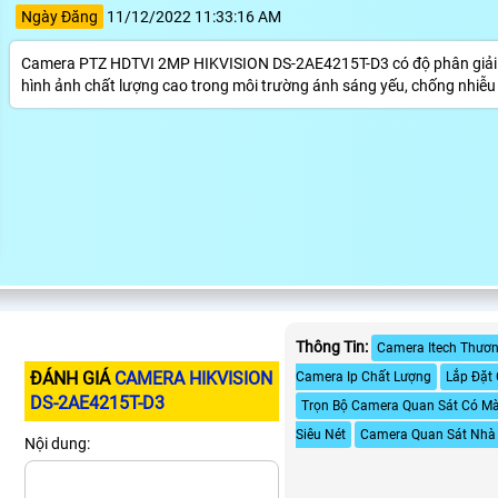
Ngày Đăng
11/12/2022 11:33:16 AM
Camera PTZ HDTVI 2MP HIKVISION DS-2AE4215T-D3 có độ phân giải 2.0
hình ảnh chất lượng cao trong môi trường ánh sáng yếu, chống nhiễu 
Thông Tin:
Camera Itech Thươn
ĐÁNH GIÁ
CAMERA HIKVISION
Camera Ip Chất Lượng
Lắp Đặt
DS-2AE4215T-D3
Trọn Bộ Camera Quan Sát Có M
Siêu Nét
Camera Quan Sát Nhà 
Nội dung: