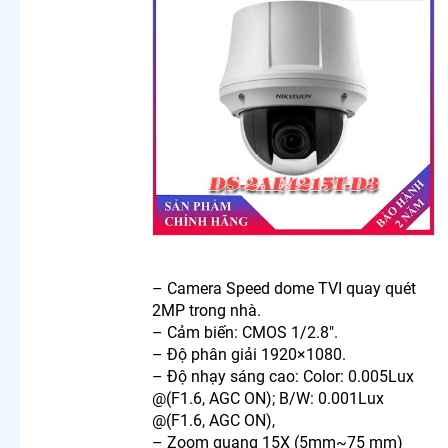
Wifi Imou
Ngoài
Trời
Lắp
Camera
Wifi Thân
Ezviz
Ngoài
Trời
Camera
Wifi
Dahua
Báo
Động
Lắp
– Camera Speed dome TVI quay quét
Camera
2MP trong nhà.
Wifi Thân
– Cảm biến: CMOS 1/2.8″.
Cố Định
– Độ phân giải 1920×1080.
Camera
– Độ nhạy sáng cao: Color: 0.005Lux
Wifi
@(F1.6, AGC ON); B/W: 0.001Lux
Chống
@(F1.6, AGC ON),
Trộm
– Zoom quang 15X (5mm~75 mm)
Lắp