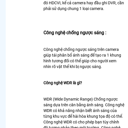
Camera
đó HDCVI, kể cả camera hay đầu ghi DVR, cần
Văn
phải sử dụng chung 1 loại camera.
Phòng
Giá Rẻ
Lắp
Camera
Công nghệ chống ngược sáng :
Nhà
Xưởng
Giá Rẻ
Công nghệ chống ngược sáng trên camera
Lắp
giúp tái phân bổ ánh sáng để tạo ra 1 khung
Camera
hình tương đối có thể giúp cho người xem
Gia Đình
nhìn rõ vật thể khi bị ngược sáng.
Giá Rẻ
Lắp
Camera
Công nghệ WDR là gì?
Kho
Hàng Giá
Rẻ
WDR (Wide Dynamic Range) Chống ngược
Lắp
sáng dựa trên cân bằng ánh sáng. Công nghệ
Camera
WDR có khả năng nhận biết ánh sáng của
Cửa
từng khu vực để hài hòa khung tọa độ có thể.
Hàng Giá
Công nghệ WDR có cho phép bạn tùy chỉnh
Rẻ
độ tương phản theo môi trường. Công nghệ