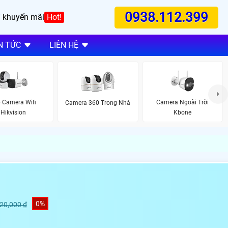
0938.112.399
 khuyến mãi
Hot!
N TỨC
LIÊN HỆ
 Camera Wifi
Camera Ngoài Trời
Camera 360 Trong Nhà
Hikvision
Kbone
0%
320,000 ₫