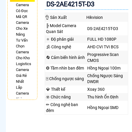
DS-2AE4215T-D3
Camera
Có Đọc
Mã QR
👌 Sản Xuất
Hikvision
Camera
╠ Model Camera
DS-2AE4215T-D3
Cho Xe
Quan Sát
Nâng
🔅 Độ phân giải
FULL HD 1080P
Tư Vấn
Chọn
🕉️ Công nghệ
AHD CVI TVI BCS
Camera
Progressive Scan
🔄 Cảm biến hình ảnh
Cho Kho
CMOS
Logistics
❂ Tầm nhìn ban đêm
Hồng Ngoại 100m
Camera
Chống Ngược Sáng
Giá Rẻ
🀄 Chống ngược sáng
DWDR
Nhất
Lắp
💎 Thiết kế
Xoay 360
Camera
☣️ Chức năng
Thu hình Ổn Định
Phòng
✏ Công nghệ ban
Phẩu
Hồng Ngoại SMD
đêm
Thuật
Camera
Có Chống
Trộm