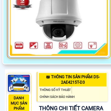
📖 THÔNG TIN SẢN PHẨM DS-
2AE4215T-D3
THÔNG SỐ KỸ THUẬT
CHÍNH SÁCH BẢO HÀNH
DANH
MỤC SẢN
THÔNG CHI TIẾT CAMERA
PHẨM