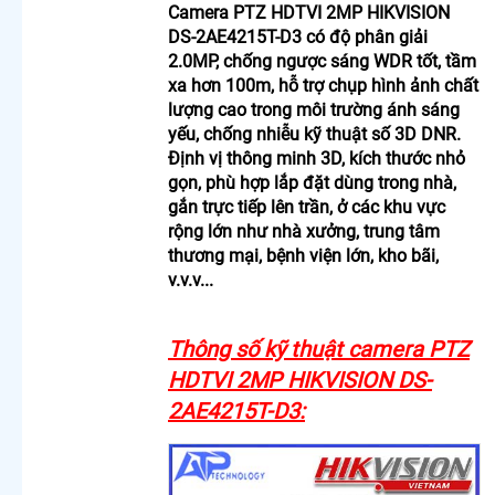
Camera
Camera PTZ HDTVI 2MP HIKVISION
Cho Công
DS-2AE4215T-D3 có độ phân giải
Trình
2.0MP, chống ngược sáng WDR tốt, tầm
Chuyên
xa hơn 100m, hỗ trợ chụp hình ảnh chất
Dụng
lượng cao trong môi trường ánh sáng
Camera
yếu, chống nhiễu kỹ thuật số 3D DNR.
Nhìn Màn
Định vị thông minh 3D, kích thước nhỏ
Hình Máy
gọn, phù hợp lắp đặt dùng trong nhà,
Tính
gắn trực tiếp lên trần, ở các khu vực
Camera
rộng lớn như nhà xưởng, trung tâm
Wifi
Kbvision
thương mại, bệnh viện lớn, kho bãi,
Giá Rẻ
v.v.v...
Bán Chạy
Camera
Wifi 360
Thông số kỹ thuật camera PTZ
Full Color
HDTVI 2MP HIKVISION DS-
Camera
2AE4215T-D3:
Wifi Ezviz
Ngoài
Trời
Camera