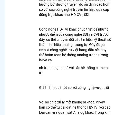
Ngoài
hưởng bởi đường truyền, độ ổn định cao hơn
Trời
so với các công nghệ truyền tín hiệu qua cáp
Camera
đồng trục khác như HD-CVI, SDI.
Dahua
Xoay 360
Độ
Công nghệ HD-TVI khắc phục triệt để những
Lắp
nhược điểm của công nghệ SDI và CVI trước
Camera
đây, có thể chuyển đổi các tín hiệu kỹ thuật số
Xoay 360
thành tín hiệu analog tương tự. Đây được
Toàn
xem là công nghệ ưu việt hàng đầu sẽ thay
Cảnh
thế hoàn toàn hệ thống analog trong tương
Camera
lai và cạ
Wifi
nh tranh mạnh mẽ với các hệ thống camera
Hikvision
IP.
Ngoài
Trời 360
LẮP
Giá thành quá tốt so với công nghệ vượt trội
CAMERA
THEO
Với bộ chip xử lý mở, không bị khóa, vì vậy
NHU CẦU
bạn có thể tự cài đặt hệ thống HD-TVI với các
Lắp
loại camera quan sát Analog khác. Trong khi