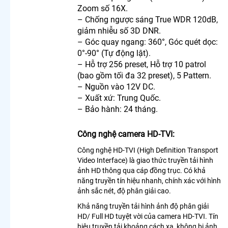
Camera
Zoom số 16X.
360
– Chống ngược sáng True WDR 120dB,
Trong
giảm nhiễu số 3D DNR.
Nhà
– Góc quay ngang: 360°, Góc quét dọc:
Hikvision
0°-90° (Tự động lật).
Lắp
– Hỗ trợ 256 preset, Hỗ trợ 10 patrol
Camera
(bao gồm tối đa 32 preset), 5 Pattern.
Samsung
– Nguồn vào 12V DC.
Xoay 360
– Xuất xứ: Trung Quốc.
Lắp
– Bảo hành: 24 tháng.
Camera
360Có
Báo
Công nghệ camera HD-TVI:
Động
Camera
Công nghệ HD-TVI (High Definition Transport
360 Báo
Video Interface) là giao thức truyền tải hình
Động
ảnh HD thông qua cáp đồng trục. Có khả
Kbvision
năng truyền tín hiệu nhanh, chính xác với hình
Lắp
ảnh sắc nét, độ phân giải cao.
Camera
Khả năng truyền tải hình ảnh độ phân giải
Wifi Xoay
HD/ Full HD tuyệt vời của camera HD-TVI. Tín
360 Imou
hiệu truyền tải khoảng cách xa, không bị ảnh