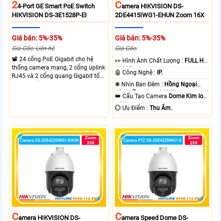
2
C
4-Port GE Smart PoE Switch
Amera HIKVISION DS-
HIKVISION DS-3E1528P-EI
2DE4415IWG1-EHUN Zoom 16X
Giá bán: 5%-35%
Giá bán: 5%-35%
Giá Gốc: Liên hệ
Giá Gốc:
📽 24 cổng PoE Gigabit cho hệ
️👀 Hình Ành Chất Lượng :
FULL HD
thống camera mạng, 2 cổng uplink
1080P .
🤖️ Công Nghệ :
IP.
RJ45 và 2 cổng quang Gigabit tốc
độ cao, Tổng công suất PoE 370W
❃ Nhìn Ban Đêm :
Hồng Ngoại
cấp nguồn nhiều thiết bị.
10m Hồng Ngoại SMD.
👑 Cấu Tạo Camera
Dome Kim loại
+ Nhựa.
️💮 Ưu Điểm :
Thu Âm.
C
C
Amera HIKVISION DS-
Amera Speed Dome DS-