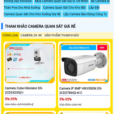
Không Dây Kbvision
Mua Camera Quan Sát Gía Sỉ Tốt Nhất
Bộ Camera Ip
Thân Poe Cho Nhà Xưởng
Camera Quan Sát Cho Kho Bãi
Lắp Đặt
Camera Quan Sát Cho Kho Xưởng Gía Rẻ
Lắp Camera Báo Động Công Ty
THAM KHẢO CAMERA QUAN SÁT GIÁ RẺ
CÙNG LOẠI
CAMERA 2K 4K
SẢN PHẨM THAM KHẢO
Camera Cube Hikvision DS-
Camera IP 8MP HIKVISION DS-
2CD2423G2-I
2CD2T86G2-4I C
5%-35%
5%-35%
Giá Gốc: 2,810,000 ₫
Giá Gốc: Liên hệ