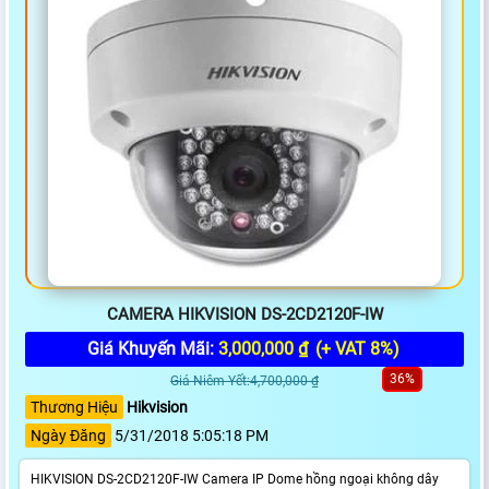
CAMERA HIKVISION DS-2CD2120F-IW
Giá Khuyến Mãi:
3,000,000 ₫
(+ VAT 8%)
36%
Giá Niêm Yết:4,700,000 ₫
Thương Hiệu
Hikvision
Ngày Đăng
5/31/2018 5:05:18 PM
HIKVISION DS-2CD2120F-IW Camera IP Dome hồng ngoại không dây