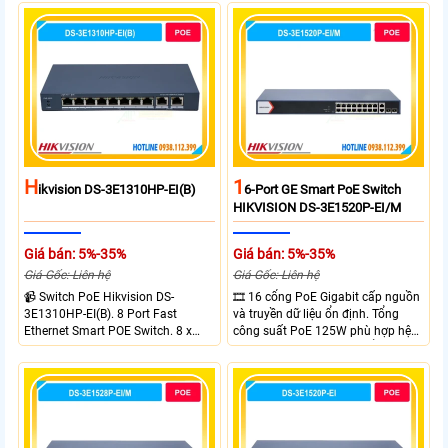
H
1
Ikvision DS-3E1310HP-EI(B)
6-Port GE Smart PoE Switch
HIKVISION DS-3E1520P-EI/M
Giá bán: 5%-35%
Giá bán: 5%-35%
Giá Gốc: Liên hệ
Giá Gốc: Liên hệ
📹 Switch PoE Hikvision DS-
🎞 16 cổng PoE Gigabit cấp nguồn
3E1310HP-EI(B). 8 Port Fast
và truyền dữ liệu ổn định. Tổng
Ethernet Smart POE Switch. 8 x
công suất PoE 125W phù hợp hệ
10/100M PoE Ports, 2 x Gigabit
thống camera IP vừa. 2 cổng RJ45
Uplink Ports.
Gigabit và 2 cổng quang SFP mở
rộng linh hoạt. Hỗ trợ truyền PoE
xa tối đa lên đến 300 mét.