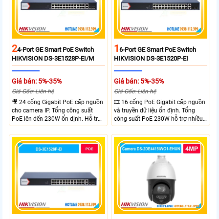
2
1
4-Port GE Smart PoE Switch
6-Port GE Smart PoE Switch
HIKVISION DS-3E1528P-EI/M
HIKVISION DS-3E1520P-EI
Giá bán: 5%-35%
Giá bán: 5%-35%
Giá Gốc: Liên hệ
Giá Gốc: Liên hệ
🎥 24 cổng Gigabit PoE cấp nguồn
🎞 16 cổng PoE Gigabit cấp nguồn
cho camera IP. Tổng công suất
và truyền dữ liệu ổn định. Tổng
PoE lên đến 230W ổn định. Hỗ trợ
công suất PoE 230W hỗ trợ nhiều
truyền PoE xa đến 300 mét. Băng
thiết bị cùng lúc. Tốc độ chuyển
thông chuyển mạch đạt 68 Gbps
mạch 68Gbps đảm bảo hiệu suất
mạnh mẽ.
cao ổn định. Hỗ trợ truyền PoE xa
lên đến 300m cho hệ thống
camera.