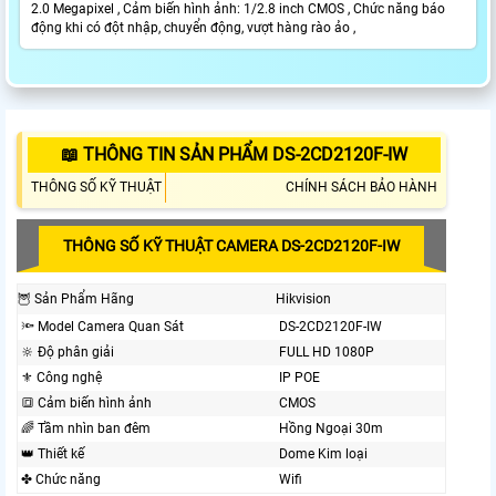
2.0 Megapixel , Cảm biến hình ảnh: 1/2.8 inch CMOS , Chức năng báo
động khi có đột nhập, chuyển động, vượt hàng rào ảo ,
📖 THÔNG TIN SẢN PHẨM DS-2CD2120F-IW
THÔNG SỐ KỸ THUẬT
CHÍNH SÁCH BẢO HÀNH
THÔNG SỐ KỸ THUẬT CAMERA DS-2CD2120F-IW
🦉 Sản Phẩm Hãng
Hikvision
🔦 Model Camera Quan Sát
DS-2CD2120F-IW
🔆 Độ phân giải
FULL HD 1080P
⚜️ Công nghệ
IP POE
🔳 Cảm biến hình ảnh
CMOS
🌈 Tầm nhìn ban đêm
Hồng Ngoại 30m
👑 Thiết kế
Dome Kim loại
✤ Chức năng
Wifi