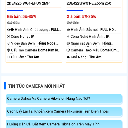
2DE4225IWG1-EHUN 2MP
2DE4225IWG1-E Zoom 25X
Giá bán: 5%-35%
Giá bán: 5%-35%
Giá Gốc:
Giá Gốc:
👁️‍🗨 Hình Ành Chất Lượng :
FULL
👁 Hình Ảnh Sắc nét :
FULL HD
HD 1080P .
1080P .
⚒ Công Nghệ :
IP.
⚛️ Công Nghệ Hình Ảnh :
IP.
💡 Video Ban Đêm :
Hồng Ngoại
🔴 Giám sát Ban Đêm :
Hồng
100m Hồng Ngoại SMD.
Ngoại 10m Hồng Ngoại SMD.
🕸️ Cấu Tạo Camera
Dome Kim loại
🎲 Camera Theo Mẫu
Dome Kim
+ Nhựa.
loại + Nhựa.
️💠 Ưu Điểm :
Thu Âm.
️🔔 Khả Năng :
Thu Âm.
TIN TỨC CAMERA MỚI NHẤT
Camera Dahua Và Camera Hikvision Hãng Nào Tốt?
Cách Lấy Lại Tài Khoản Xem Camera Hikvision Trên Điện Thoại
Hướng Dẫn Cài Đặt Xem Camera Hikvision Trên Máy Tính