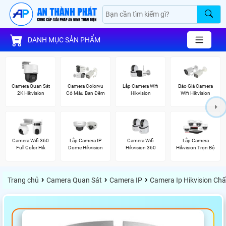
DANH MỤC SẢN PHẨM
Camera Quan Sát
Camera Colorvu
Lắp Camera Wifi
Báo Giá Camera
2K Hikvision
Có Màu Ban Đêm
Hikvision
Wifi Hikvision
Camera Wifi 360
Lắp Camera IP
Camera Wifi
Lắp Camera
Full Color Hik
Dome Hikvision
Hikvision 360
Hikvision Trọn Bộ
›
›
›
Trang chủ
Camera Quan Sát
Camera IP
Camera Ip Hikvision Ch