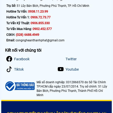
Trụ Sở:
51 Lũy Bán Bích, Phường Phú Thạnh, TP. Hồ Chí Minh
0938.11.23.99
Hotline Tư Vấn:
0906.72.73.77
Hotline Tư Vấn 1:
0906.855.330
Tư Vấn Kỹ Thuật:
0902.452.577
Tư Vấn Mua Hàng:
(028) 6688.4949
CSKH:
Email:
congngheanthanhphat@gmail.com
Kết nối với chúng tôi
Facebook
Twitter
Tiktok
Youtube
Mã số doanh nghiệp: 0312866570 do Sở Tài Chính
TP.HCM cấp ngày 23/07/2014. Trụ sở chính: 51 Lũy
Bán Bích, Phường Phú Thạnh, Thành Phố Hồ Chí
Minh