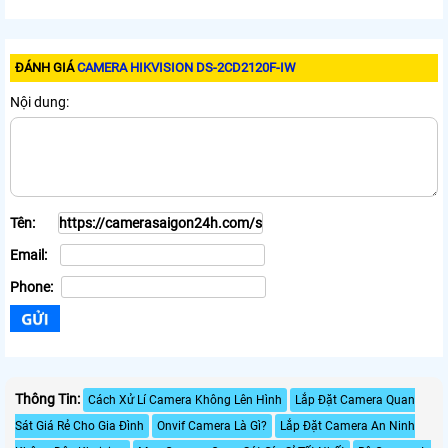
ĐÁNH GIÁ
CAMERA HIKVISION DS-2CD2120F-IW
Nội dung:
Tên:
Email:
Phone:
Thông Tin:
Cách Xử Lí Camera Không Lên Hình
Lắp Đặt Camera Quan
Sát Giá Rẻ Cho Gia Đình
Onvif Camera Là Gì?
Lắp Đặt Camera An Ninh