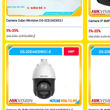
Camera Cube Hikvision DS-2CD2423G2-I
Camera IP 8MP
5%-35%
5%-35%
Giá Gốc: 2,810,000 ₫
Giá Gốc: Liên h