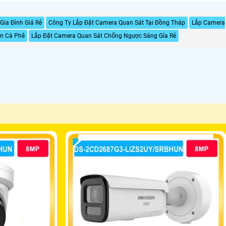
Gia Đình Giá Rẻ
Công Ty Lắp Đặt Camera Quan Sát Tại Đồng Tháp
Lắp Camera
n Cà Phê
Lắp Đặt Camera Quan Sát Chống Ngược Sáng Gía Rẻ