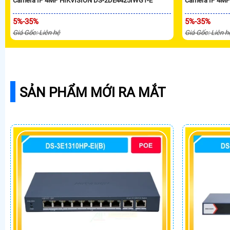
Camera IP 4MP HIKVISION DS-2DE4425IWG1-E
Camera IP 4M
5%-35%
5%-35%
Giá Gốc: Liên hệ
Giá Gốc: Liên h
SẢN PHẨM MỚI RA MẮT