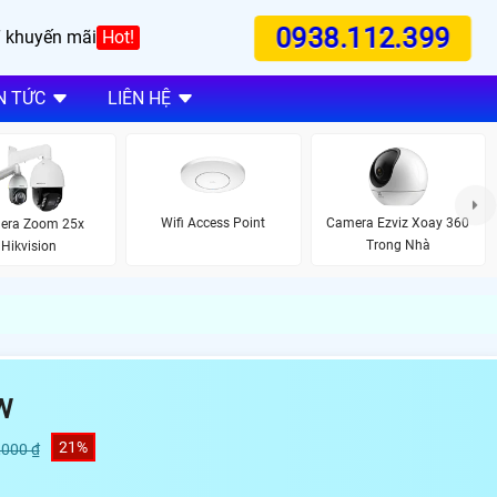
0938.112.399
 khuyến mãi
Hot!
N TỨC
LIÊN HỆ
Wifi Access Point
Camera Ezviz Xoay 360
era Zoom 25x
Trong Nhà
Hikvision
W
21%
,000 ₫