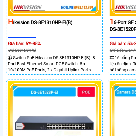
H
1
Ikvision DS-3E1310HP-EI(B)
6-Port GE
DS-3E1520P
Giá bán: 5%-35%
Giá bán: 5%-
Giá Gốc: Liên hệ
Giá Gốc: Liên h
📹 Switch PoE Hikvision DS-3E1310HP-EI(B). 8
🎞 16 cổng Po
Port Fast Ethernet Smart POE Switch. 8 x
liệu ổn định.
10/100M PoE Ports, 2 x Gigabit Uplink Ports.
hệ thống came
2 cổng quang 
truyền PoE xa