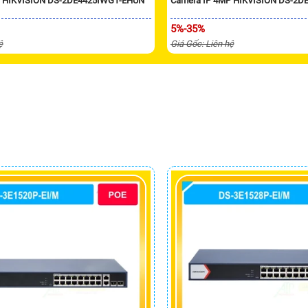
P HIKVISION DS-2DE4425IWG1-EHUN
Camera IP 4MP HIKVISION DS-2D
5%-35%
ệ
Giá Gốc: Liên hệ