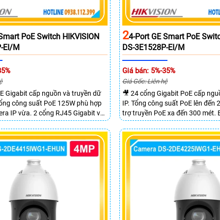
2
 Smart PoE Switch HIKVISION
4-Port GE Smart PoE Swit
-EI/M
DS-3E1528P-EI/M
35%
Giá bán: 5%-35%
ệ
Giá Gốc: Liên hệ
E Gigabit cấp nguồn và truyền dữ
🎥 24 cổng Gigabit PoE cấp ng
 Tổng công suất PoE 125W phù hợp
IP. Tổng công suất PoE lên đến
ra IP vừa. 2 cổng RJ45 Gigabit và
trợ truyền PoE xa đến 300 mét.
SFP mở rộng linh hoạt. Hỗ trợ
chuyển mạch đạt 68 Gbps mạnh
 tối đa lên đến 300 mét.