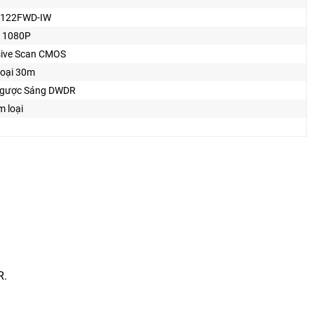
2122FWD-IW
 1080P
sive Scan CMOS
oại 30m
gược Sáng DWDR
 loại
R.