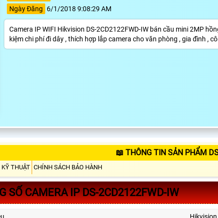
Ngày Đăng
6/1/2018 9:08:29 AM
Camera IP WIFI Hikvision DS-2CD2122FWD-IW bán cầu mini 2MP hồng ngo
kiệm chi phí đi dây , thích hợp lắp camera cho văn phòng , gia đình , c
📖 THÔNG TIN SẢN PHẨM D
 KỸ THUẬT
CHÍNH SÁCH BẢO HÀNH
 SỐ CAMERA IP DS-2CD2122FWD-IW
ệu
Hikvision