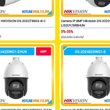
 HIKVISION DS-2CD2T86G2-4I C
Camera IP 8MP Hikvision DS-2CD
LIS2UY/SRBHUN
5%-35%
ệ
Giá Gốc: Liên hệ