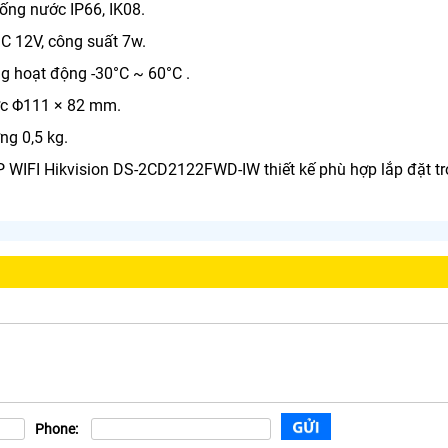
ống nước IP66, IK08.
DC 12V, công suất 7w.
ng hoạt động -30°C ~ 60°C .
ớc Φ111 × 82 mm.
ng 0,5 kg.
P WIFI Hikvision DS-2CD2122FWD-IW thiết kế phù hợp lắp đặt tr
Phone: