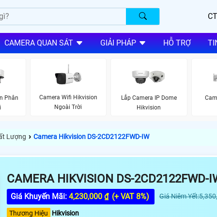
CT
CAMERA QUAN SÁT
GIẢI PHÁP
HỖ TRỢ
TI
Camera Wifi Hikvision
on Phân
Lắp Camera IP Dome
Cam
Ngoài Trời
i
Hikvision
›
hất Lượng
Camera Hikvision DS-2CD2122FWD-IW
CAMERA HIKVISION DS-2CD2122FWD-I
Giá Khuyến Mãi:
4,230,000 ₫
(+ VAT 8%)
Giá Niêm Yết:5,350
Thương Hiệu
Hikvision