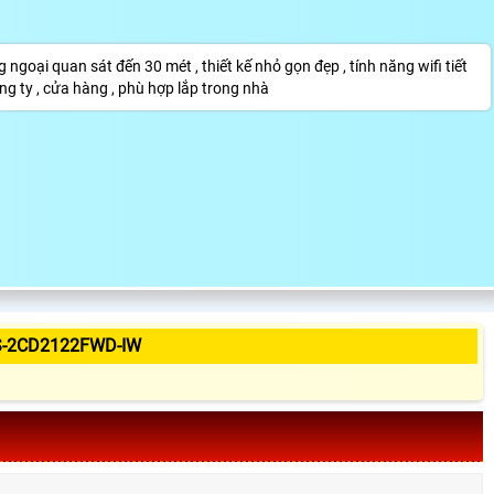
ại quan sát đến 30 mét , thiết kế nhỏ gọn đẹp , tính năng wifi tiết
ông ty , cửa hàng , phù hợp lắp trong nhà
S-2CD2122FWD-IW