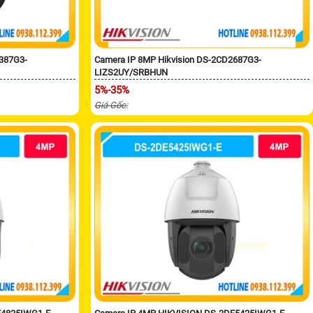
2387G3-
Camera IP 8MP Hikvision DS-2CD2687G3-
LIZS2UY/SRBHUN
5%-35%
Giá Gốc: