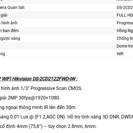
era Quan Sát
DS-2CD
giải
FULL HD
n hình ảnh
Progres
ìn ban đêm
Hồng Ng
ngược sáng
Chống N
Dome Kim
ăng
Wifi
 WIFI Hikvision DS-2CD2122FWD-IW :
 hình ảnh 1/3″ Progressive Scan CMOS.
 giải 2MP 30fps@1920×1080.
ồng ngoại thông minh IR lên đến 30m.
y sáng 0.01 Lux @ (F1.2,AGC ON). Hỗ trợ tính năng 3D DNR, DWD
 cố định 4mm (75,8°) – tùy chọn 2.8mm, 6mm.