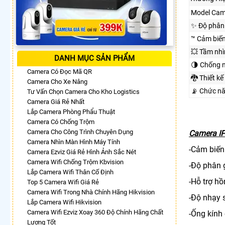
Model Cam
✨ Độ phân 
™️ Cảm biế
💥 Tầm nh
DANH MỤC SẢN PHẨM
🌗 Chống 
Camera Có Đọc Mã QR
🐉️ Thiết kế
Camera Cho Xe Nâng
📡 Chức n
Tư Vấn Chọn Camera Cho Kho Logistics
Camera Giá Rẻ Nhất
Lắp Camera Phòng Phẩu Thuật
Camera Có Chống Trộm
Camera Cho Công Trình Chuyên Dụng
Camera IP
Camera Nhìn Màn Hình Máy Tính
-Cảm biến
Camera Ezviz Giá Rẻ Hình Ảnh Sắc Nét
Camera Wifi Chống Trộm Kbvision
-Độ phân
Lắp Camera Wifi Thân Cố Định
-Hỗ trợ h
Top 5 Camera Wifi Giá Rẻ
Camera Wifi Trong Nhà Chính Hãng Hikvision
-Độ nhạ
Lắp Camera Wifi Hikvision
Camera Wifi Ezviz Xoay 360 Độ Chính Hãng Chất
-Ống kính
Lượng Tốt