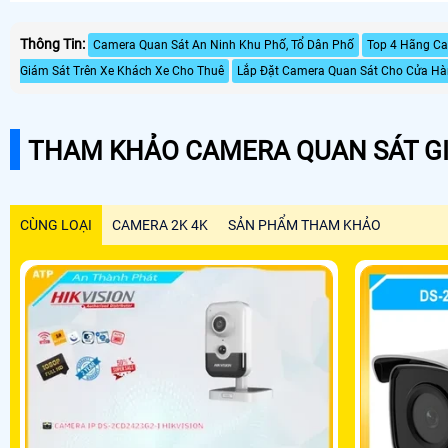
Thông Tin:
Camera Quan Sát An Ninh Khu Phố, Tổ Dân Phố
Top 4 Hãng Ca
Giám Sát Trên Xe Khách Xe Cho Thuê
Lắp Đặt Camera Quan Sát Cho Cửa Hà
THAM KHẢO CAMERA QUAN SÁT GI
CÙNG LOẠI
CAMERA 2K 4K
SẢN PHẨM THAM KHẢO