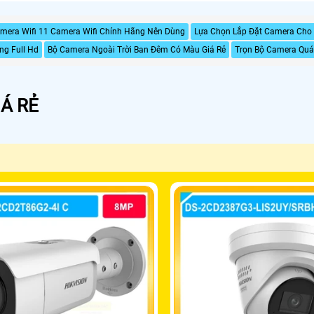
mera Wifi 11 Camera Wifi Chính Hãng Nên Dùng
Lựa Chọn Lắp Đặt Camera Cho 
ng Full Hd
Bộ Camera Ngoài Trời Ban Đêm Có Màu Giá Rẻ
Trọn Bộ Camera Quá
Á RẺ