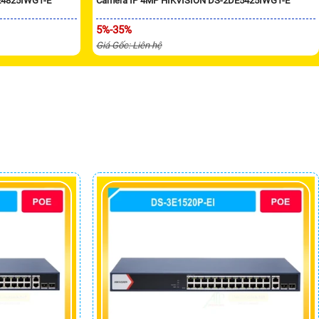
E4825IWG1-E
Camera IP 4MP HIKVISION DS-2DE5425IWG1-E
5%-35%
Giá Gốc: Liên hệ