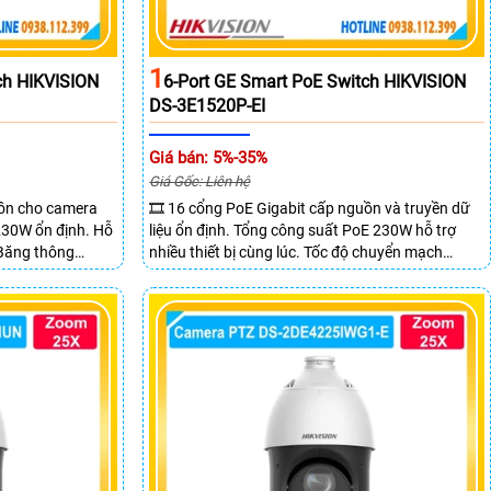
1
ch HIKVISION
6-Port GE Smart PoE Switch HIKVISION
DS-3E1520P-EI
Giá bán: 5%-35%
Giá Gốc: Liên hệ
uồn cho camera
🎞 16 cổng PoE Gigabit cấp nguồn và truyền dữ
 230W ổn định. Hỗ
liệu ổn định. Tổng công suất PoE 230W hỗ trợ
 Băng thông
nhiều thiết bị cùng lúc. Tốc độ chuyển mạch
 mẽ.
68Gbps đảm bảo hiệu suất cao ổn định. Hỗ trợ
truyền PoE xa lên đến 300m cho hệ thống
camera.