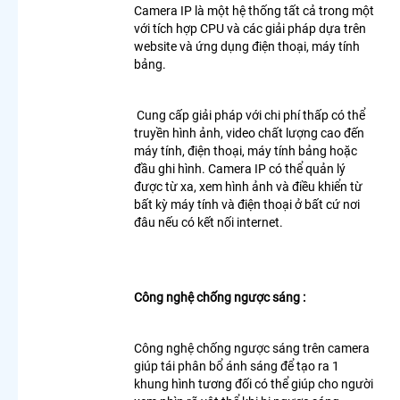
Camera
Camera IP là một hệ thống tất cả trong một
Ip 360
với tích hợp CPU và các giải pháp dựa trên
Camera
website và ứng dụng điện thoại, máy tính
Xoay 360
bảng.
Kbvision
Camera
Wifi
Cung cấp giải pháp với chi phí thấp có thể
Hikvision
truyền hình ảnh, video chất lượng cao đến
Xoay 360
máy tính, điện thoại, máy tính bảng hoặc
Camera
đầu ghi hình. Camera IP có thể quản lý
Imou
được từ xa, xem hình ảnh và điều khiển từ
360
bất kỳ máy tính và điện thoại ở bất cứ nơi
Trong
đâu nếu có kết nối internet.
Nhà
LẮP
CAMERA
Công nghệ chống ngược sáng :
THEO
NHU CẦU
Lắp
Công nghệ chống ngược sáng trên camera
Camera
giúp tái phân bổ ánh sáng để tạo ra 1
Văn
khung hình tương đối có thể giúp cho người
Phòng