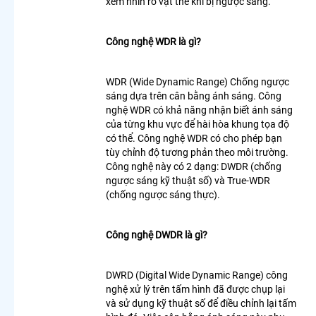
xem nhìn rõ vật thể khi bị ngược sáng.
Giá Rẻ
Lắp
Công nghệ WDR là gì?
Camera
Nhà
Xưởng
WDR (Wide Dynamic Range) Chống ngược
Giá Rẻ
sáng dựa trên cân bằng ánh sáng. Công
Lắp
nghệ WDR có khả năng nhận biết ánh sáng
Camera
của từng khu vực để hài hòa khung tọa độ
Gia Đình
có thể. Công nghệ WDR có cho phép bạn
Giá Rẻ
tùy chỉnh độ tương phản theo môi trường.
Lắp
Công nghệ này có 2 dạng: DWDR (chống
Camera
ngược sáng kỹ thuật số) và True-WDR
Kho
(chống ngược sáng thực).
Hàng Giá
Rẻ
Lắp
Công nghệ DWDR là gì?
Camera
Cửa
Hàng Giá
DWRD (Digital Wide Dynamic Range) công
Rẻ
nghệ xử lý trên tấm hình đã được chụp lại
Lắp
và sử dụng kỹ thuật số để điều chỉnh lại tấm
Camera