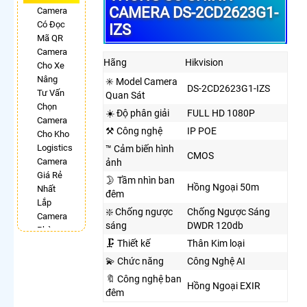
CAMERA DS-2CD2623G1-
Camera
Có Đọc
IZS
Mã QR
Camera
Hãng
Hikvision
Cho Xe
Nâng
✳️ Model Camera
DS-2CD2623G1-IZS
Tư Vấn
Quan Sát
Chọn
☀️ Độ phân giải
FULL HD 1080P
Camera
⚒ Công nghệ
IP POE
Cho Kho
Logistics
™️ Cảm biến hình
CMOS
Camera
ảnh
Giá Rẻ
🌛 Tầm nhìn ban
Hồng Ngoại 50m
Nhất
đêm
Lắp
❇️ Chống ngược
Chống Ngược Sáng
Camera
sáng
DWDR 120db
Phòng
🗜️ Thiết kế
Thân Kim loại
Phẩu
Thuật
💫 Chức năng
Công Nghệ AI
Camera
🔖 Công nghệ ban
Có
Hồng Ngoại EXIR
đêm
Chống