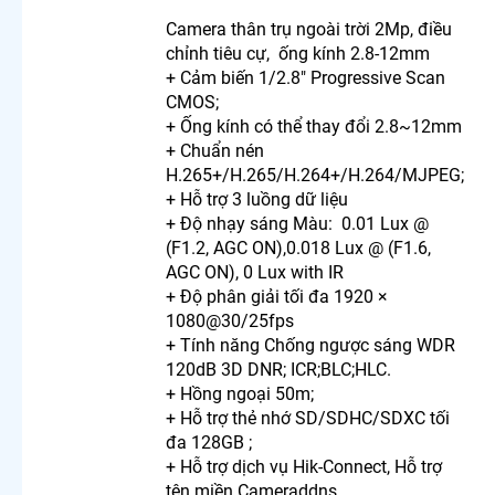
Kbvision
Camera thân trụ ngoài trời 2Mp, điều
2.0MP
chỉnh tiêu cự, ống kính 2.8-12mm
Camera
+ Cảm biến 1/2.8" Progressive Scan
Wifi
CMOS;
Dahua
+ Ống kính có thể thay đổi 2.8~12mm
Trong
+ Chuẩn nén
Nhà
H.265+/H.265/H.264+/H.264/MJPEG;
Lắp Đặt
+ Hỗ trợ 3 luồng dữ liệu
Camera
Wifi
+ Độ nhạy sáng Màu: 0.01 Lux @
Thân
(F1.2, AGC ON),0.018 Lux @ (F1.6,
Ngoài
AGC ON), 0 Lux with IR
Trời
+ Độ phân giải tối đa 1920 ×
Kbvision
1080@30/25fps
Camera
+ Tính năng Chống ngược sáng WDR
Wifi 360
120dB 3D DNR; ICR;BLC;HLC.
Dahua
+ Hồng ngoại 50m;
Ngoài
+ Hỗ trợ thẻ nhớ SD/SDHC/SDXC tối
Trời
đa 128GB ;
Camera
Ezviz Giá
+ Hỗ trợ dịch vụ Hik-Connect, Hỗ trợ
Rẻ Hình
tên miền Cameraddns