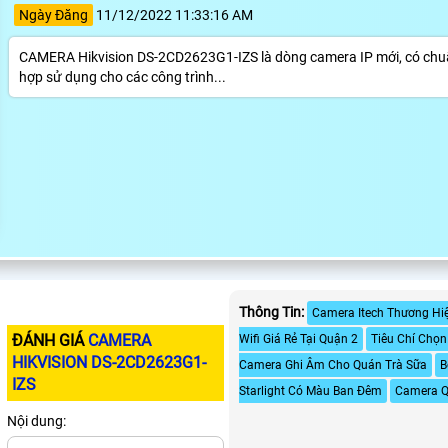
Ngày Đăng
11/12/2022 11:33:16 AM
CAMERA Hikvision DS-2CD2623G1-IZS là dòng camera IP mới, có chuẩn 
hợp sử dụng cho các công trình...
Thông Tin:
Camera Itech Thương Hi
ĐÁNH GIÁ
CAMERA
Wifi Giá Rẻ Tại Quận 2
Tiêu Chí Chọ
HIKVISION DS-2CD2623G1-
Camera Ghi Âm Cho Quán Trà Sữa
B
IZS
Starlight Có Màu Ban Đêm
Camera Q
Nội dung: