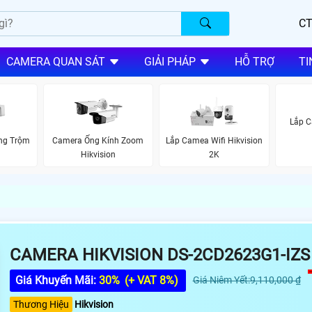
CT
CAMERA QUAN SÁT
GIẢI PHÁP
HỖ TRỢ
TI
Lắp C
ng Trộm
Camera Ống Kính Zoom
Lắp Camea Wifi Hikvision
Hikvision
2K
CAMERA HIKVISION DS-2CD2623G1-IZS
Giá Khuyến Mãi:
30%
(+ VAT 8%)
Giá Niêm Yết:9,110,000 ₫
Thương Hiệu
Hikvision