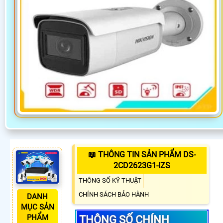
📖 THÔNG TIN SẢN PHẨM DS-
2CD2623G1-IZS
THÔNG SỐ KỸ THUẬT
CHÍNH SÁCH BẢO HÀNH
DANH
MỤC SẢN
PHẨM
THÔNG SỐ CHÍNH