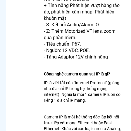
Ảnh Sắc
+ Tính năng Phát hiện vượt hàng rào
Nét
ảo, phát hiện xâm nhập. Phát hiện
Camera
khuôn mặt
Wifi
- S: Kết nối Audio/Alarm IO
Xoay 360
- Z: Thêm Motorized VF lens, zoom
Lắp
qua phần mềm.
Camera
- Tiêu chuẩn IP67,
Xoay 360
- Nguồn: 12 VDC, POE.
Toàn
Cảnh
- Tặng Adaptor 12V chính hãng
Camera
Ezviz
Xoay 360
Công nghệ camera quan sat IP là gì?
Trong
IP là viết tắt của "Internet Protocol" (giống
Nhà
như địa chỉ IP trong hệ thống mạng
Camera
internet). Nghĩa là mỗi 1 camera IP luôn có
Imou
riêng 1 địa chỉ IP mạng.
Xoay 360
Camera
Ebitcam
Camera IP là một hệ thống độc lập kết nối
360
trực tiếp với mạng Ethernet hoặc Fast
Lắp
Ethernet. Khác với các loại camera Analog,