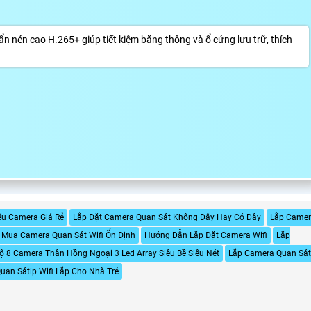
nén cao H.265+ giúp tiết kiệm băng thông và ổ cứng lưu trữ, thích
ệu Camera Giá Rẻ
Lắp Đặt Camera Quan Sát Không Dây Hay Có Dây
Lắp Came
n Mua Camera Quan Sát Wifi Ổn Định
Hướng Dẫn Lắp Đặt Camera Wifi
Lắp
ộ 8 Camera Thân Hồng Ngoại 3 Led Array Siêu Bề Siêu Nét
Lắp Camera Quan Sá
uan Sátip Wifi Lắp Cho Nhà Trẻ