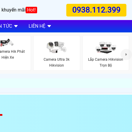
0938.112.399
 khuyến mãi
Hot!
N TỨC
LIÊN HỆ
amera Hik Phát
Hiện Xe
Camera Ultra 3k
Lắp Camera Hikvision
Hikvision
Trọn Bộ