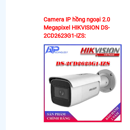
Trộm
Camera
Cho
Camera IP hồng ngoại 2.0
Công
Trình
Megapixel HIKVISION DS-
Chuyên
2CD2623G1-IZS:
Dụng
Camera
Nhìn
Màn
Hình
Máy Tính
Lắp Đặt
Camera
Wifi 2K
Dahua
Camera
Wifi
Hikvision
Ngoài
Trời 360
Camera
Full HD