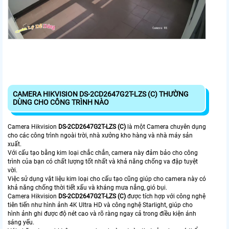
CAMERA HIKVISION DS-2CD2647G2T-LZS (C) THƯỜNG
DÙNG CHO CÔNG TRÌNH NÀO
Camera Hikvision
DS-2CD2647G2T-LZS (C)
là một Camera chuyên dụng
cho các công trình ngoài trời, nhà xưởng kho hàng và nhà máy sản
xuất.
Với cấu tạo bằng kim loại chắc chắn, camera này đảm bảo cho công
trình của bạn có chất lượng tốt nhất và khả năng chống va đập tuyệt
vời.
Việc sử dụng vật liệu kim loại cho cấu tạo cũng giúp cho camera này có
khả năng chống thời tiết xấu và kháng mưa nắng, gió bụi.
Camera Hikvision
DS-2CD2647G2T-LZS (C)
được tích hợp với công nghệ
tiên tiến như hình ảnh 4K Ultra HD và công nghệ Starlight, giúp cho
hình ảnh ghi được độ nét cao và rõ ràng ngay cả trong điều kiện ánh
sáng yếu.