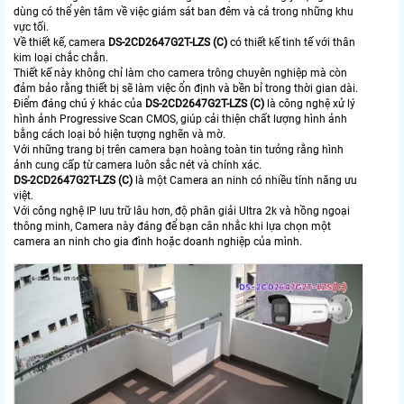
dùng có thể yên tâm về việc giám sát ban đêm và cả trong những khu
vực tối.
Về thiết kế, camera
DS-2CD2647G2T-LZS (C)
có thiết kế tinh tế với thân
kim loại chắc chắn.
Thiết kế này không chỉ làm cho camera trông chuyên nghiệp mà còn
đảm bảo rằng thiết bị sẽ làm việc ổn định và bền bỉ trong thời gian dài.
Điểm đáng chú ý khác của
DS-2CD2647G2T-LZS (C)
là công nghệ xử lý
hình ảnh Progressive Scan CMOS, giúp cải thiện chất lượng hình ảnh
bằng cách loại bỏ hiện tượng nghẽn và mờ.
Với những trang bị trên camera bạn hoàng toàn tin tưởng rằng hình
ảnh cung cấp từ camera luôn sắc nét và chính xác.
DS-2CD2647G2T-LZS (C)
là một Camera an ninh có nhiều tính năng ưu
việt.
Với công nghệ IP lưu trữ lâu hơn, độ phân giải Ultra 2k và hồng ngoại
thông minh, Camera này đáng để bạn cân nhắc khi lựa chọn một
camera an ninh cho gia đình hoặc doanh nghiệp của mình.