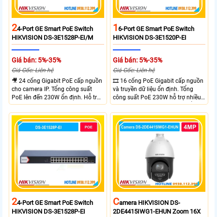
2
1
4-Port GE Smart PoE Switch
6-Port GE Smart PoE Switch
HIKVISION DS-3E1528P-EI/M
HIKVISION DS-3E1520P-EI
Giá bán: 5%-35%
Giá bán: 5%-35%
Giá Gốc: Liên hệ
Giá Gốc: Liên hệ
🎥 24 cổng Gigabit PoE cấp nguồn
🎞 16 cổng PoE Gigabit cấp nguồn
cho camera IP. Tổng công suất
và truyền dữ liệu ổn định. Tổng
PoE lên đến 230W ổn định. Hỗ trợ
công suất PoE 230W hỗ trợ nhiều
truyền PoE xa đến 300 mét. Băng
thiết bị cùng lúc. Tốc độ chuyển
thông chuyển mạch đạt 68 Gbps
mạch 68Gbps đảm bảo hiệu suất
mạnh mẽ.
cao ổn định. Hỗ trợ truyền PoE xa
lên đến 300m cho hệ thống
camera.
2
C
4-Port GE Smart PoE Switch
Amera HIKVISION DS-
HIKVISION DS-3E1528P-EI
2DE4415IWG1-EHUN Zoom 16X