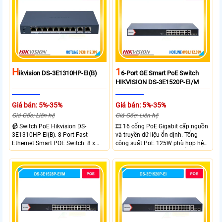
H
1
Ikvision DS-3E1310HP-EI(B)
6-Port GE Smart PoE Switch
HIKVISION DS-3E1520P-EI/M
Giá bán: 5%-35%
Giá bán: 5%-35%
Giá Gốc: Liên hệ
Giá Gốc: Liên hệ
📹 Switch PoE Hikvision DS-
🎞 16 cổng PoE Gigabit cấp nguồn
3E1310HP-EI(B). 8 Port Fast
và truyền dữ liệu ổn định. Tổng
Ethernet Smart POE Switch. 8 x
công suất PoE 125W phù hợp hệ
10/100M PoE Ports, 2 x Gigabit
thống camera IP vừa. 2 cổng RJ45
Uplink Ports.
Gigabit và 2 cổng quang SFP mở
rộng linh hoạt. Hỗ trợ truyền PoE
xa tối đa lên đến 300 mét.