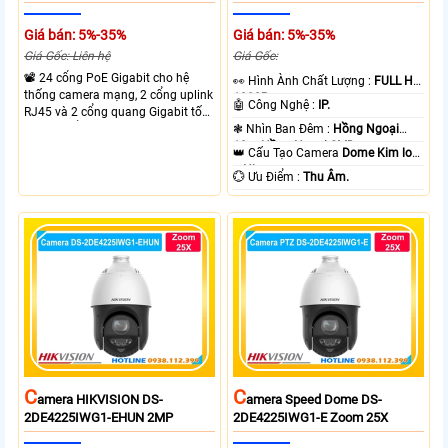
Giá bán: 5%-35%
Giá bán: 5%-35%
Giá Gốc: Liên hệ
Giá Gốc:
📽 24 cổng PoE Gigabit cho hệ
️👀 Hình Ành Chất Lượng :
FULL HD
thống camera mạng, 2 cổng uplink
1080P .
🤖️ Công Nghệ :
IP.
RJ45 và 2 cổng quang Gigabit tốc
độ cao, Tổng công suất PoE 370W
❃ Nhìn Ban Đêm :
Hồng Ngoại
cấp nguồn nhiều thiết bị.
10m Hồng Ngoại SMD.
👑 Cấu Tạo Camera
Dome Kim loại
+ Nhựa.
️💮 Ưu Điểm :
Thu Âm.
C
C
Amera HIKVISION DS-
Amera Speed Dome DS-
2DE4225IWG1-EHUN 2MP
2DE4225IWG1-E Zoom 25X