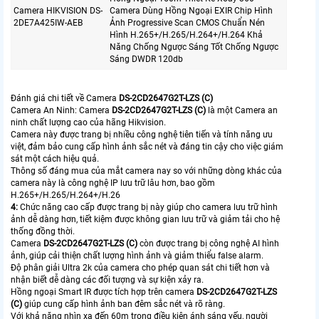
Camera HIKVISION DS-
Camera Dùng Hồng Ngoại EXIR Chip Hình
2DE7A425IW-AEB
Ảnh Progressive Scan CMOS Chuẩn Nén
Hình H.265+/H.265/H.264+/H.264 Khả
Năng Chống Ngược Sáng Tốt Chống Ngược
Sáng DWDR 120db
Đánh giá chi tiết về Camera
DS-2CD2647G2T-LZS (C)
Camera An Ninh: Camera
DS-2CD2647G2T-LZS (C)
là một Camera an
ninh chất lượng cao của hãng Hikvision.
Camera này được trang bị nhiều công nghệ tiên tiến và tính năng ưu
việt, đảm bảo cung cấp hình ảnh sắc nét và đáng tin cậy cho việc giám
sát một cách hiệu quả.
Thông số đáng mua của mắt camera nay so với những dòng khác của
camera này là công nghệ IP lưu trữ lâu hơn, bao gồm
H.265+/H.265/H.264+/H.26
4:
Chức năng cao cấp được trang bị này giúp cho camera lưu trữ hình
ảnh dễ dàng hơn, tiết kiệm được không gian lưu trữ và giảm tải cho hệ
thống đồng thời.
Camera
DS-2CD2647G2T-LZS (C)
còn được trang bị công nghệ AI hình
ảnh, giúp cải thiện chất lượng hình ảnh và giảm thiểu false alarm.
Độ phân giải Ultra 2k của camera cho phép quan sát chi tiết hơn và
nhận biết dễ dàng các đối tượng và sự kiện xảy ra.
Hồng ngoại Smart IR được tích hợp trên camera
DS-2CD2647G2T-LZS
(C)
giúp cung cấp hình ảnh ban đêm sắc nét và rõ ràng.
Với khả năng nhìn xa đến 60m trong điều kiện ánh sáng yếu, người