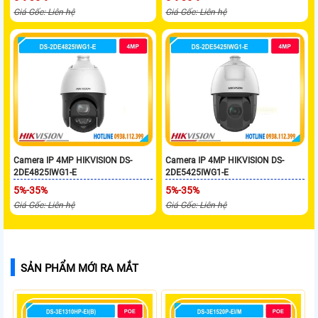
Giá Gốc: Liên hệ
Giá Gốc: Liên hệ
Camera IP 4MP HIKVISION DS-
Camera IP 4MP HIKVISION DS-
2DE4825IWG1-E
2DE5425IWG1-E
5%-35%
5%-35%
Giá Gốc: Liên hệ
Giá Gốc: Liên hệ
SẢN PHẨM MỚI RA MẮT