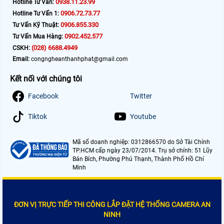
0938.11.23.99
Hotline Tư Vấn:
0906.72.73.77
Hotline Tư Vấn 1:
0906.855.330
Tư Vấn Kỹ Thuật:
0902.452.577
Tư Vấn Mua Hàng:
(028) 6688.4949
CSKH:
Email:
congngheanthanhphat@gmail.com
Kết nối với chúng tôi
Facebook
Twitter
Tiktok
Youtube
Mã số doanh nghiệp: 0312866570 do Sở Tài Chính
TP.HCM cấp ngày 23/07/2014. Trụ sở chính: 51 Lũy
Bán Bích, Phường Phú Thạnh, Thành Phố Hồ Chí
Minh
ĐƠN VỊ TRỰC TIẾP THI CÔNG LẮP ĐẶT HỆ THỐNG CAMERA AN
NINH