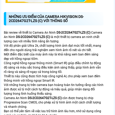
NHỮNG ƯU ĐIỂM CỦA CAMERA HIKVISION DS-
2CD2647G2T-LZS (C) VỚI THÔNG SỐ
Bài review về thiết bị Camera An Ninh
DS-2CD2647G2T-LZS (C)
Camera
An Ninh
DS-2CD2647G2T-LZS (C)
là một thiết bị camera an ninh chất
lượng cao với nhiều tính năng ấn tượng.
Với độ phân giải Ultra 2k, chất lượng hình ảnh đạt mức tốt nhất, mang
đến cho người dùng trải nghiệm xem hình ảnh rõ nét và chi tiết.
Một điểm đặc biệt của máy ảnh này là khả năng xem ban đêm sáng
đẹp với hồng ngoại 60m.
Công nghệ hồng ngoại thông minh (Smart IR) giúp điều chỉnh tự động
độ sáng và màu sắc trong điều kiện ánh sáng thấp, giúp hình ảnh vẫn
rõ ràng và sáng rỡ ngay cả trong bóng tối.
Thiết bị này cũng được tích hợp công nghệ AI, cho phép xem ban đêm
thông minh với hồng ngoại Smart IR.
Với những trang bị trên camera bạn hoàng toàn tin tưởng rằng các hình
ảnh được xử lý một cách tự động và hiệu quả, giúp nhận dạng đối
tượng trong tình huống thiếu sáng.
Camera An Ninh
DS-2CD2647G2T-LZS (C)
còn được trang bị chip
Progressive Scan CMOS, cho phép xử lý hình ảnh một cách chất lượng
và nhanh chóng.
Bạn có thể yên tâm về việc lưu trữ hình ảnh lâu hơn, nhờ sử dụng công