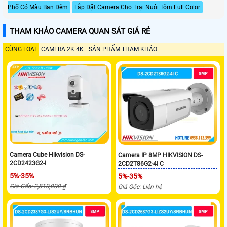
Phố Có Màu Ban Đêm
Lắp Đặt Camera Cho Trại Nuôi Tôm Full Color
THAM KHẢO CAMERA QUAN SÁT GIÁ RẺ
CÙNG LOẠI
CAMERA 2K 4K
SẢN PHẨM THAM KHẢO
Camera Cube Hikvision DS-
Camera IP 8MP HIKVISION DS-
2CD2423G2-I
2CD2T86G2-4I C
5%-35%
5%-35%
Giá Gốc: 2,810,000 ₫
Giá Gốc: Liên hệ