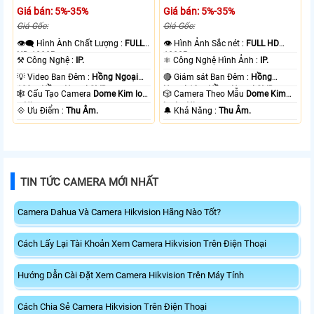
Giá bán: 5%-35%
Giá bán: 5%-35%
Giá Gốc:
Giá Gốc:
👁️‍🗨 Hình Ành Chất Lượng :
FULL
👁 Hình Ảnh Sắc nét :
FULL HD
HD 1080P .
1080P .
⚒ Công Nghệ :
IP.
⚛️ Công Nghệ Hình Ảnh :
IP.
💡 Video Ban Đêm :
Hồng Ngoại
🔴 Giám sát Ban Đêm :
Hồng
100m Hồng Ngoại SMD.
Ngoại 10m Hồng Ngoại SMD.
🕸️ Cấu Tạo Camera
Dome Kim loại
🎲 Camera Theo Mẫu
Dome Kim
+ Nhựa.
loại + Nhựa.
️💠 Ưu Điểm :
Thu Âm.
️🔔 Khả Năng :
Thu Âm.
TIN TỨC CAMERA MỚI NHẤT
Camera Dahua Và Camera Hikvision Hãng Nào Tốt?
Cách Lấy Lại Tài Khoản Xem Camera Hikvision Trên Điện Thoại
Hướng Dẫn Cài Đặt Xem Camera Hikvision Trên Máy Tính
Cách Chia Sẻ Camera Hikvision Trên Điện Thoại