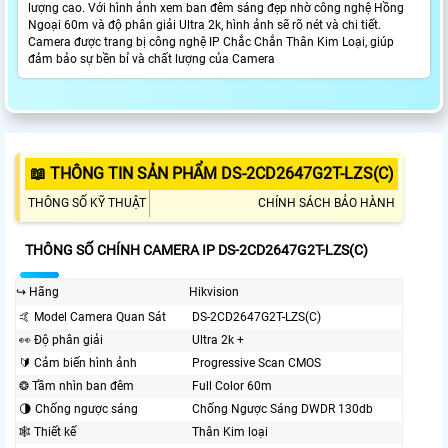
lượng cao. Với hình ảnh xem ban đêm sáng đẹp nhờ công nghệ Hồng
Ngoại 60m và độ phân giải Ultra 2k, hình ảnh sẽ rõ nét và chi tiết.
Camera được trang bị công nghệ IP Chắc Chắn Thân Kim Loại, giúp
đảm bảo sự bền bỉ và chất lượng của Camera
📖 THÔNG TIN SẢN PHẨM DS-2CD2647G2T-LZS(C)
THÔNG SỐ KỸ THUẬT
CHÍNH SÁCH BẢO HÀNH
THÔNG SỐ CHÍNH CAMERA IP DS-2CD2647G2T-LZS(C)
↪️ Hãng
Hikvision
🤙 Model Camera Quan Sát
DS-2CD2647G2T-LZS(C)
️👀 Độ phân giải
Ultra 2k +
🔰 Cảm biến hình ảnh
Progressive Scan CMOS
❂ Tầm nhìn ban đêm
Full Color 60m
🌗 Chống ngược sáng
Chống Ngược Sáng DWDR 130db
🕸️ Thiết kế
Thân Kim loại