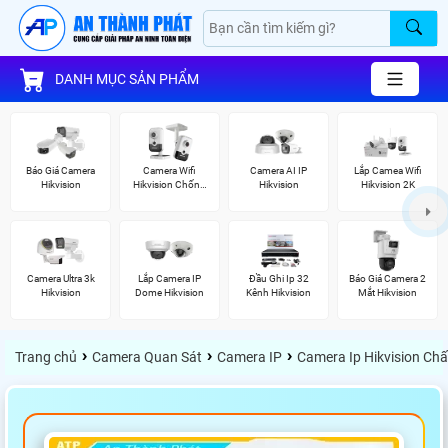
DANH MỤC SẢN PHẨM
Báo Giá Camera
Camera Wifi
Camera AI IP
Lắp Camea Wifi
Hikvision
Hikvision Chống
Hikvision
Hikvision 2K
Trộm
Camera Ultra 3k
Lắp Camera IP
Đầu Ghi Ip 32
Báo Giá Camera 2
Hikvision
Dome Hikvision
Kênh Hikvision
Mắt Hikvision
›
›
›
Trang chủ
Camera Quan Sát
Camera IP
Camera Ip Hikvision Ch