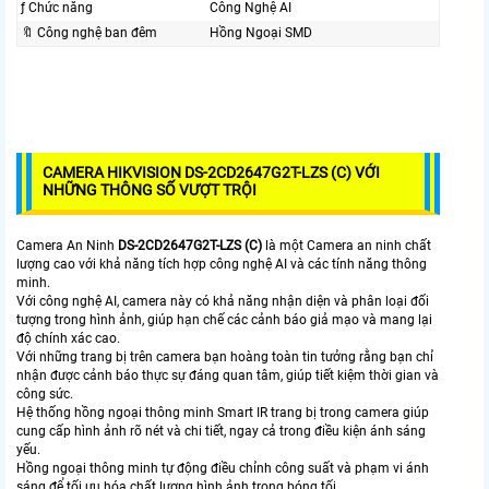
ƒ Chức năng
Công Nghệ AI
🔖 Công nghệ ban đêm
Hồng Ngoại SMD
CAMERA HIKVISION DS-2CD2647G2T-LZS (C) VỚI
NHỮNG THÔNG SỐ VƯỢT TRỘI
Camera An Ninh
DS-2CD2647G2T-LZS (C)
là một Camera an ninh chất
lượng cao với khả năng tích hợp công nghệ AI và các tính năng thông
minh.
Với công nghệ AI, camera này có khả năng nhận diện và phân loại đối
tượng trong hình ảnh, giúp hạn chế các cảnh báo giả mạo và mang lại
độ chính xác cao.
Với những trang bị trên camera bạn hoàng toàn tin tưởng rằng bạn chỉ
nhận được cảnh báo thực sự đáng quan tâm, giúp tiết kiệm thời gian và
công sức.
Hệ thống hồng ngoại thông minh Smart IR trang bị trong camera giúp
cung cấp hình ảnh rõ nét và chi tiết, ngay cả trong điều kiện ánh sáng
yếu.
Hồng ngoại thông minh tự động điều chỉnh công suất và phạm vi ánh
sáng để tối ưu hóa chất lượng hình ảnh trong bóng tối.