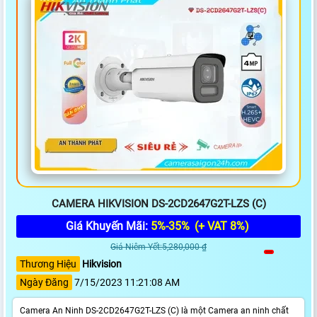
CAMERA HIKVISION DS-2CD2647G2T-LZS (C)
Giá Khuyến Mãi:
5%-35%
(+ VAT 8%)
Giá Niêm Yết:5,280,000 ₫
Thương Hiệu
Hikvision
Ngày Đăng
7/15/2023 11:21:08 AM
Camera An Ninh DS-2CD2647G2T-LZS (C) là một Camera an ninh chất