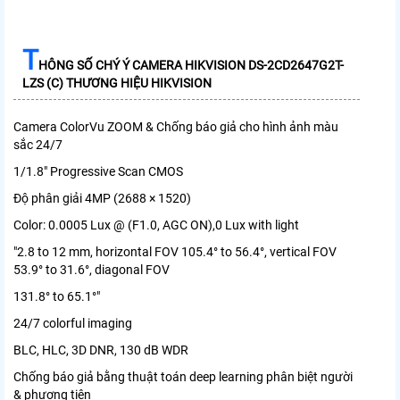
T
HÔNG SỐ CHÝ Ý CAMERA HIKVISION DS-2CD2647G2T-
LZS (C) THƯƠNG HIỆU HIKVISION
Camera ColorVu ZOOM & Chống báo giả cho hình ảnh màu
sắc 24/7
1/1.8" Progressive Scan CMOS
Độ phân giải 4MP (2688 × 1520)
Color: 0.0005 Lux @ (F1.0, AGC ON),0 Lux with light
"2.8 to 12 mm, horizontal FOV 105.4° to 56.4°, vertical FOV
53.9° to 31.6°, diagonal FOV
131.8° to 65.1°"
24/7 colorful imaging
BLC, HLC, 3D DNR, 130 dB WDR
Chống báo giả bằng thuật toán deep learning phân biệt người
& phương tiện