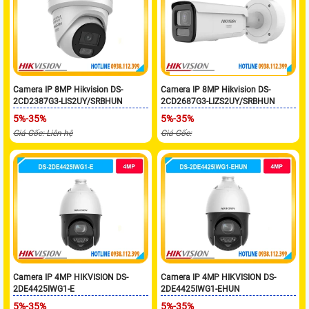
Camera IP 8MP Hikvision DS-
Camera IP 8MP Hikvision DS-
2CD2387G3-LIS2UY/SRBHUN
2CD2687G3-LIZS2UY/SRBHUN
5%-35%
5%-35%
Giá Gốc: Liên hệ
Giá Gốc:
Camera IP 4MP HIKVISION DS-
Camera IP 4MP HIKVISION DS-
2DE4425IWG1-E
2DE4425IWG1-EHUN
5%-35%
5%-35%