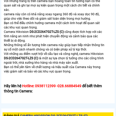
Với những trang bị trên camera bạn hoàng toàn tin tưởng bạn có thể
quan sát và ghi lại mọi sự kiện quan trọng một cách chi tiết và chính
xác.
camera này còn có khả năng xoay ngang 360 độ và xoay dọc 90 độ,
giúp cho việc theo dõi và giám sát toàn diện trong mọi hướng.
Bạn có thể điều chỉnh hướng camera một cách linh hoạt để quan sát
các khu vực quan trọng.
Camera Hikvision
DS-2CD2647G2T-LZS (C)
cũng được tích hợp với các
tính năng an ninh như phát hiện chuyển động và cảnh báo qua các
thiết bị di động.
Những thông số ấn tượng trên camera này giúp bạn tiếp nhận thông tin
sự cố một cách nhanh chóng và có biện pháp xử lý kịp thời.
Với những ưu điểm vượt trội về cấu tạo và công nghệ, camera Hikvision
DS-2CD2647G2T-LZS (C)
là một sự lựa chọn lý tưởng cho các công trình
ngoài trời, nhà xưởng kho hàng và nhà máy sản xuất.
Bạn có thể yên tâm về chất lượng và hiệu suất của Camera này trong
việc giám sát và bảo vệ các khu vực quan trọng.
Hãy liên hệ
Hotline: 0938112399 -028.66884949
để biết thêm
thông tin Camera:
ĐÁNH GIÁ
CAMERA HIKVISION DS-2CD2647G2T-LZS (C)