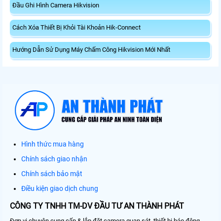
Đầu Ghi Hình Camera Hikvision
Cách Xóa Thiết Bị Khỏi Tài Khoản Hik-Connect
Hướng Dẫn Sử Dụng Máy Chấm Công Hikvision Mới Nhất
Hình thức mua hàng
Chính sách giao nhận
Chính sách bảo mật
Điều kiện giao dịch chung
CÔNG TY TNHH TM-DV ĐẦU TƯ AN THÀNH PHÁT
Đơn vị chuyên cung cấp & lắp đặt camera quan sát, thiết bị báo động,