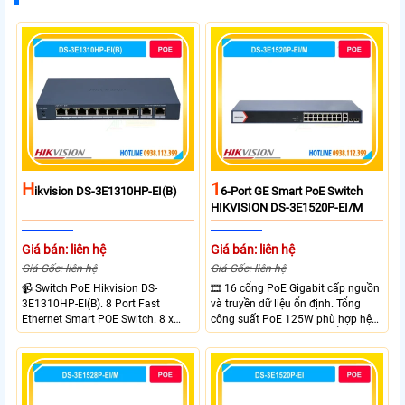
H
1
Ikvision DS-3E1310HP-EI(B)
6-Port GE Smart PoE Switch
HIKVISION DS-3E1520P-EI/M
Giá bán: liên hệ
Giá bán: liên hệ
Giá Gốc: liên hệ
Giá Gốc: liên hệ
📹 Switch PoE Hikvision DS-
🎞 16 cổng PoE Gigabit cấp nguồn
3E1310HP-EI(B). 8 Port Fast
và truyền dữ liệu ổn định. Tổng
Ethernet Smart POE Switch. 8 x
công suất PoE 125W phù hợp hệ
10/100M PoE Ports, 2 x Gigabit
thống camera IP vừa. 2 cổng RJ45
Uplink Ports.
Gigabit và 2 cổng quang SFP mở
rộng linh hoạt. Hỗ trợ truyền PoE
xa tối đa lên đến 300 mét.