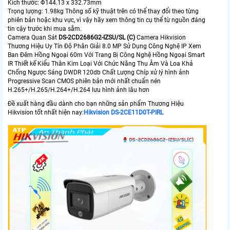
Kích thước: Φ144.13 x 332.73mm
Trọng lượng: 1.98kg Thông số kỹ thuật trên có thể thay đổi theo từng
phiên bản hoặc khu vực, vì vậy hãy xem thông tin cụ thể từ nguồn đáng
tin cậy trước khi mua sắm.
Camera Quan Sát
DS-2CD2686G2-IZSU/SL (C)
Camera Hikvision
Thương Hiệu Uy Tín Độ Phân Giải 8.0 MP Sử Dụng Công Nghệ IP Xem
Ban Đêm Hồng Ngoại 60m Với Trang Bị Công Nghệ Hồng Ngoại Smart
IR Thiết kế Kiểu Thân Kim Loại Với Chức Năng Thu Âm Và Loa Khả
Chống Ngược Sáng DWDR 120db Chất Lượng Chíp xử lý hình ảnh
Progressive Scan CMOS phiên bản mới nhất chuẩn nén
H.265+/H.265/H.264+/H.264 lưu hình ảnh lâu hơn
Đề xuất hàng đầu dành cho bạn những sản phẩm Thương Hiệu
Hikvision tốt nhất hiện nay:
Hikvision DS-2CE11D0T-PIRL