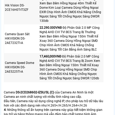
Xem Ban Đêm Hồng Ngoại 40m Thiết Kế
Hik Vision DS-
Dome Kim Loại Camera Dùng Hồng Ngoại
2CE16H0T-IT3ZF
EXIR Chip Hình Ảnh CMOS Khả Năng Chống
Ngược Sáng Tốt Chống Ngược Sáng DWDR
130db
22.290.000VNÐ
Độ Phân Giải 2.0 MP Công
Nghệ AHD CVI TVI BCS Trang Bị Thường
Camera Quan Sát
Xem Ban Đêm Hồng Ngoại 150m Thiết Kế
HIKVISION DS-
Xoay 360 Camera Dùng Hồng Ngoại SMD
2AE7232TI-A
Chip Hình Ảnh CMOS Khả Năng Chống
Ngược Sáng Tốt Cân Bằng Ánh Sáng BLC
17,460,000VNÐ
Độ Phân Giải 2.0 MP Công
Nghệ AHD CVI TVI BCS Trang Bị Zoom Xem
Camera Speed Dome
Ban Đêm Hồng Ngoại 150m Thiết Kế Xoay
HIKVISION DS-
360 Camera Dùng Hồng Ngoại SMD Chip
2AE5225TI-A
Hình Ảnh CMOS Khả Năng Chống Ngược
Sáng Tốt Chống Ngược Sáng DWDR 120db
Camera
DS-2CD2686G2-IZSU/SL (C)
của Camera An Ninh là một
Camera an ninh chất lượng với nhiều tính năng cao cấp.
Đầu tiên, Camera này sử dụng công nghệ IP, cho phép lưu trữ dữ liệu lâu
hơn với các định dạng nén như H.265+/H.265/H.264+/H.26
4:
Những thông số ấn tượng trên camera này giúp tiết kiệm không gian
lưu trữ và băng thông mạng mà vẫn đảm bảo chất lượng hình ảnh.