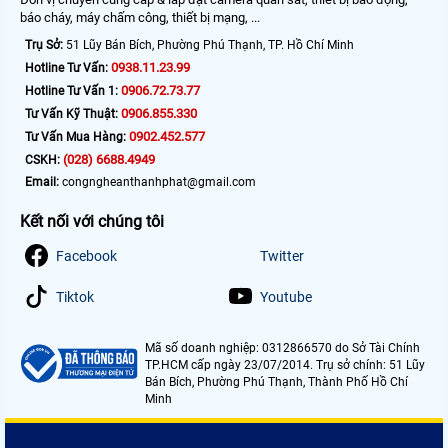
báo cháy, máy chấm công, thiết bị mạng, ...
Trụ Sở:
51 Lũy Bán Bích, Phường Phú Thạnh, TP. Hồ Chí Minh
0938.11.23.99
Hotline Tư Vấn:
0906.72.73.77
Hotline Tư Vấn 1:
0906.855.330
Tư Vấn Kỹ Thuật:
0902.452.577
Tư Vấn Mua Hàng:
(028) 6688.4949
CSKH:
Email:
congngheanthanhphat@gmail.com
Kết nối với chúng tôi
Facebook
Twitter
Tiktok
Youtube
Mã số doanh nghiệp: 0312866570 do Sở Tài Chính
TP.HCM cấp ngày 23/07/2014. Trụ sở chính: 51 Lũy
Bán Bích, Phường Phú Thạnh, Thành Phố Hồ Chí
Minh