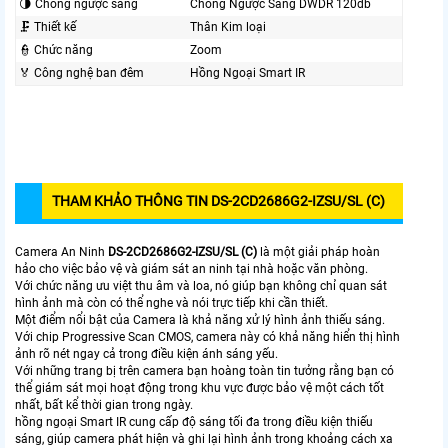
🌗 Chống ngược sáng
Chống Ngược Sáng DWDR 120db
🗜️ Thiết kế
Thân Kim loại
👮 Chức năng
Zoom
️🏅️ Công nghệ ban đêm
Hồng Ngoại Smart IR
THAM KHẢO THÔNG TIN DS-2CD2686G2-IZSU/SL (C)
Camera An Ninh
DS-2CD2686G2-IZSU/SL (C)
là một giải pháp hoàn
hảo cho việc bảo vệ và giám sát an ninh tại nhà hoặc văn phòng.
Với chức năng ưu việt thu âm và loa, nó giúp bạn không chỉ quan sát
hình ảnh mà còn có thể nghe và nói trực tiếp khi cần thiết.
Một điểm nổi bật của Camera là khả năng xử lý hình ảnh thiếu sáng.
Với chip Progressive Scan CMOS, camera này có khả năng hiển thị hình
ảnh rõ nét ngay cả trong điều kiện ánh sáng yếu.
Với những trang bị trên camera bạn hoàng toàn tin tưởng rằng bạn có
thể giám sát mọi hoạt động trong khu vực được bảo vệ một cách tốt
nhất, bất kể thời gian trong ngày.
hồng ngoại Smart IR cung cấp độ sáng tối đa trong điều kiện thiếu
sáng, giúp camera phát hiện và ghi lại hình ảnh trong khoảng cách xa