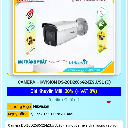
CAMERA HIKVISION DS-2CD2686G2-IZSU/SL (C)
Giá Khuyến Mãi:
30%
(+ VAT 8%)
Giá Niêm Yết:liên hệ
Thương Hiệu
Hikvision
Ngày Đăng
7/15/2023 11:28:41 AM
Camera DS-2CD2686G2-IZSU/SL (C) là một Camera chất lượng cao với