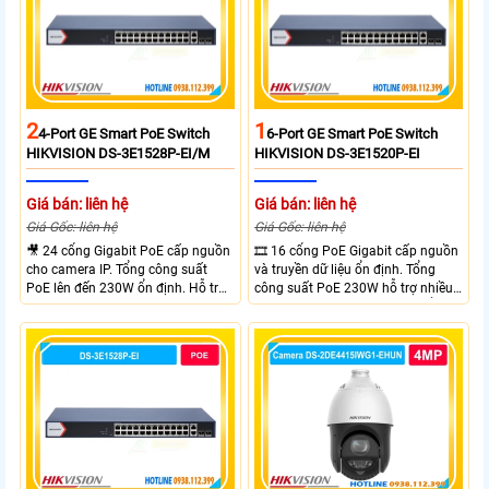
2
1
4-Port GE Smart PoE Switch
6-Port GE Smart PoE Switch
HIKVISION DS-3E1528P-EI/M
HIKVISION DS-3E1520P-EI
Giá bán: liên hệ
Giá bán: liên hệ
Giá Gốc: liên hệ
Giá Gốc: liên hệ
🎥 24 cổng Gigabit PoE cấp nguồn
🎞 16 cổng PoE Gigabit cấp nguồn
cho camera IP. Tổng công suất
và truyền dữ liệu ổn định. Tổng
PoE lên đến 230W ổn định. Hỗ trợ
công suất PoE 230W hỗ trợ nhiều
truyền PoE xa đến 300 mét. Băng
thiết bị cùng lúc. Tốc độ chuyển
thông chuyển mạch đạt 68 Gbps
mạch 68Gbps đảm bảo hiệu suất
mạnh mẽ.
cao ổn định. Hỗ trợ truyền PoE xa
lên đến 300m cho hệ thống
camera.