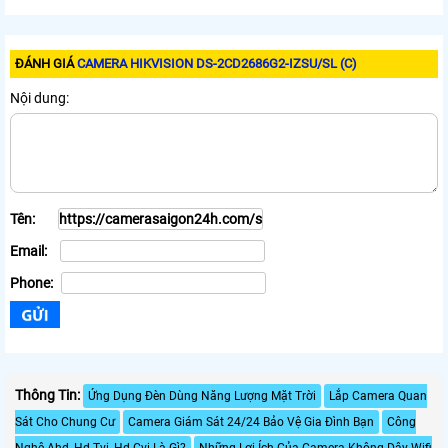
ĐÁNH GIÁ
CAMERA HIKVISION DS-2CD2686G2-IZSU/SL (C)
Nội dung:
Tên:
Email:
Phone:
Thông Tin:
Ứng Dụng Đèn Dùng Năng Lượng Mặt Trời
Lắp Camera Quan
Sát Cho Chung Cư
Camera Giám Sát 24/24 Bảo Vệ Gia Đình Bạn
Công
Nghệ Ahd, Hd-Tvi, Hd-Cvi Là Gì?
Những Lợi Ích Của Camera Không Dây Wifi