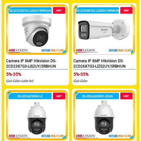
Camera IP 8MP Hikvision DS-
Camera IP 8MP Hikvision DS-
2CD2387G3-LIS2UY/SRBHUN
2CD2687G3-LIZS2UY/SRBHUN
5%-35%
5%-35%
Giá Gốc: Liên hệ
Giá Gốc: