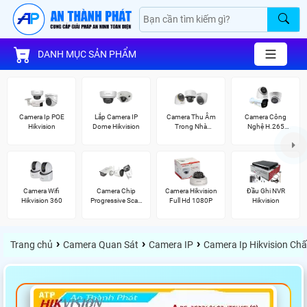
DANH MỤC SẢN PHẨM
Camera Ip POE
Lắp Camera IP
Camera Thu Âm
Camera Công
Hikvision
Dome Hikvision
Trong Nhà
Nghệ H.265
Hikvision
Hikvision
Camera Wifi
Camera Chip
Camera Hikvision
Đầu Ghi NVR
Hikvision 360
Progressive Scan
Full Hd 1080P
Hikvision
CMOS Hikvision
›
›
›
Trang chủ
Camera Quan Sát
Camera IP
Camera Ip Hikvision Ch