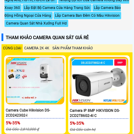
Xoay 360
Lắp Đặt Bộ Camera Cửa Hàng Trang Sức
Lắp Camera Báo
Động Hồng Ngoại Cửa Hàng
Lắp Camera Ban Đêm Có Màu Hikvision
Camera Quan Sát Nhà Xưởng Full Hd
THAM KHẢO CAMERA QUAN SÁT GIÁ RẺ
CÙNG LOẠI
CAMERA 2K 4K
SẢN PHẨM THAM KHẢO
Camera Cube Hikvision DS-
Camera IP 8MP HIKVISION DS-
2CD2423G2-I
2CD2T86G2-4I C
5%-35%
5%-35%
Giá Gốc: 2,810,000 ₫
Giá Gốc: Liên hệ