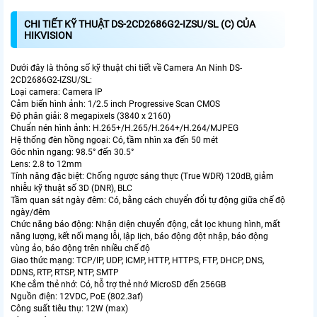
CHI TIẾT KỸ THUẬT DS-2CD2686G2-IZSU/SL (C) CỦA
HIKVISION
Dưới đây là thông số kỹ thuật chi tiết về Camera An Ninh DS-
2CD2686G2-IZSU/SL:
Loại camera: Camera IP
Cảm biến hình ảnh: 1/2.5 inch Progressive Scan CMOS
Độ phân giải: 8 megapixels (3840 x 2160)
Chuẩn nén hình ảnh: H.265+/H.265/H.264+/H.264/MJPEG
Hệ thống đèn hồng ngoại: Có, tầm nhìn xa đến 50 mét
Góc nhìn ngang: 98.5° đến 30.5°
Lens: 2.8 to 12mm
Tính năng đặc biệt: Chống ngược sáng thực (True WDR) 120dB, giảm
nhiễu kỹ thuật số 3D (DNR), BLC
Tầm quan sát ngày đêm: Có, bằng cách chuyển đổi tự động giữa chế độ
ngày/đêm
Chức năng báo động: Nhận diện chuyển động, cắt lọc khung hình, mất
năng lượng, kết nối mạng lỗi, lập lịch, báo động đột nhập, báo động
vùng ảo, báo động trên nhiều chế độ
Giao thức mạng: TCP/IP, UDP, ICMP, HTTP, HTTPS, FTP, DHCP, DNS,
DDNS, RTP, RTSP, NTP, SMTP
Khe cắm thẻ nhớ: Có, hỗ trợ thẻ nhớ MicroSD đến 256GB
Nguồn điện: 12VDC, PoE (802.3af)
Công suất tiêu thụ: 12W (max)