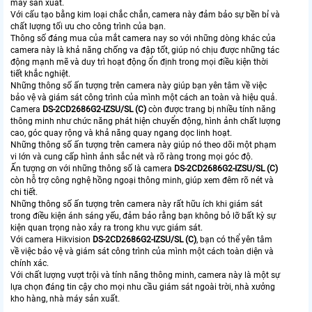
máy sản xuất.
Với cấu tạo bằng kim loại chắc chắn, camera này đảm bảo sự bền bỉ và
chất lượng tối ưu cho công trình của bạn.
Thông số đáng mua của mắt camera nay so với những dòng khác của
camera này là khả năng chống va đập tốt, giúp nó chịu được những tác
động mạnh mẽ và duy trì hoạt động ổn định trong mọi điều kiện thời
tiết khắc nghiệt.
Những thông số ấn tượng trên camera này giúp bạn yên tâm về việc
bảo vệ và giám sát công trình của mình một cách an toàn và hiệu quả.
Camera
DS-2CD2686G2-IZSU/SL (C)
còn được trang bị nhiều tính năng
thông minh như chức năng phát hiện chuyển động, hình ảnh chất lượng
cao, góc quay rộng và khả năng quay ngang dọc linh hoạt.
Những thông số ấn tượng trên camera này giúp nó theo dõi một phạm
vi lớn và cung cấp hình ảnh sắc nét và rõ ràng trong mọi góc độ.
Ấn tượng ơn với những thông số là camera
DS-2CD2686G2-IZSU/SL (C)
còn hỗ trợ công nghệ hồng ngoại thông minh, giúp xem đêm rõ nét và
chi tiết.
Những thông số ấn tượng trên camera này rất hữu ích khi giám sát
trong điều kiện ánh sáng yếu, đảm bảo rằng bạn không bỏ lỡ bất kỳ sự
kiện quan trọng nào xảy ra trong khu vực giám sát.
Với camera Hikvision
DS-2CD2686G2-IZSU/SL (C)
, bạn có thể yên tâm
về việc bảo vệ và giám sát công trình của mình một cách toàn diện và
chính xác.
Với chất lượng vượt trội và tính năng thông minh, camera này là một sự
lựa chọn đáng tin cậy cho mọi nhu cầu giám sát ngoài trời, nhà xưởng
kho hàng, nhà máy sản xuất.