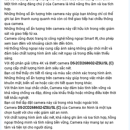
Một tính năng đáng chú ý của Camera là khả năng thu âm và loa tích
hợp.
Những thông số ấn tượng trên camera này giúp bạn không chỉ có thể
ghi lại âm thanh xung quanh mà còn có thể giao tiếp hai chiều thông
qua camera.
Những thông số ấn tượng trên camera này rất hữu ích trong việc giám
sát và giao tiếp từ xa.
Camera cũng được trang bị công nghệ hồng ngoại Smart IR, cho phép
xem ban đêm với khoảng cách lên đến 60m.
Hệ thống hồng ngoại này cung cấp ánh sáng không gây chói mắt và
đảm bảo chất lượng hình ảnh sắc nét ngay cả trong điều kiện thiếu
sáng.
Với độ phân giải Ultra 4K và 8MP, camera
DS-2CD2686G2-IZSU/SL (C)
cung cấp chất lượng hình ảnh siêu sắc nét.
Bạn có thể thấy chi tiết rõ ràng và màu sắc chính xác trong hình ảnh.
Những thông số ấn tượng trên camera này giúp trong việc nhận diện
khuôn mặt, biển số xe hoặc các chi tiết quan trọng khác.
Với thân kim loại chắc chắn, Camera này đảm bảo tính bền vững và
khả năng chống va đập, đóng cửa khẩu thấp hoặc những điều kiện thời
tiết khắc nghiệt.
Bạn có thể lắp đặt camera này cả trong nhà hoặc ngoài trời.
Camera
DS-2CD2686G2-IZSU/SL (C)
của Camera An Ninh là một lựa
chọn tuyệt vời cho việc giám sát an ninh.
Với chất lượng hình ảnh sắc nét, khả năng ghi âm và loa tích hợp, hồng
ngoại thông minh và tính năng bền vững, Camera này mang lại sự an
tâm và tiện lợi cho người dùng.