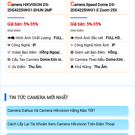
C
C
Amera HIKVISION DS-
Amera Speed Dome DS-
2DE4225IWG1-EHUN 2MP
2DE4225IWG1-E Zoom 25X
Giá bán: 5%-35%
Giá bán: 5%-35%
Giá Gốc:
Giá Gốc:
👁️‍🗨 Hình Ành Chất Lượng :
FULL
👁 Hình Ảnh Sắc nét :
FULL HD
HD 1080P .
1080P .
⚒ Công Nghệ :
IP.
⚛️ Công Nghệ Hình Ảnh :
IP.
💡 Video Ban Đêm :
Hồng Ngoại
🔴 Giám sát Ban Đêm :
Hồng
100m Hồng Ngoại SMD.
Ngoại 10m Hồng Ngoại SMD.
🕸️ Cấu Tạo Camera
Dome Kim loại
🎲 Camera Theo Mẫu
Dome Kim
+ Nhựa.
loại + Nhựa.
️💠 Ưu Điểm :
Thu Âm.
️🔔 Khả Năng :
Thu Âm.
TIN TỨC CAMERA MỚI NHẤT
Camera Dahua Và Camera Hikvision Hãng Nào Tốt?
Cách Lấy Lại Tài Khoản Xem Camera Hikvision Trên Điện Thoại