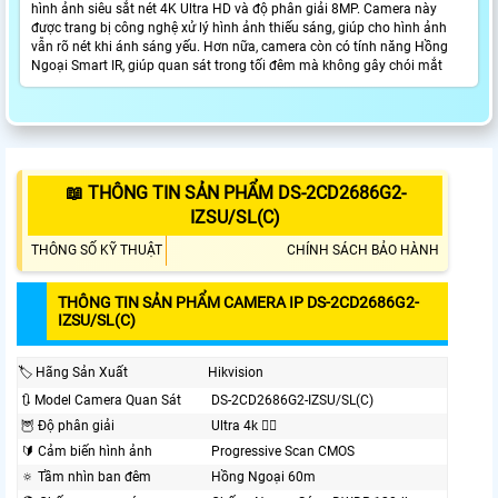
hình ảnh siêu sắt nét 4K Ultra HD và độ phân giải 8MP. Camera này
được trang bị công nghệ xử lý hình ảnh thiếu sáng, giúp cho hình ảnh
vẫn rõ nét khi ánh sáng yếu. Hơn nữa, camera còn có tính năng Hồng
Ngoại Smart IR, giúp quan sát trong tối đêm mà không gây chói mắt
📖 THÔNG TIN SẢN PHẨM DS-2CD2686G2-
IZSU/SL(C)
THÔNG SỐ KỸ THUẬT
CHÍNH SÁCH BẢO HÀNH
THÔNG TIN SẢN PHẨM CAMERA IP DS-2CD2686G2-
IZSU/SL(C)
🏷 Hãng Sản Xuất
Hikvision
🔃 Model Camera Quan Sát
DS-2CD2686G2-IZSU/SL(C)
🦉 Độ phân giải
Ultra 4k 👍🏾
🔰 Cảm biến hình ảnh
Progressive Scan CMOS
🔅 Tầm nhìn ban đêm
Hồng Ngoại 60m