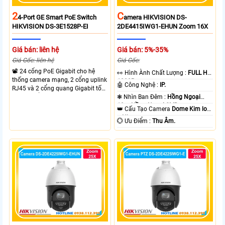
2
C
4-Port GE Smart PoE Switch
Amera HIKVISION DS-
HIKVISION DS-3E1528P-EI
2DE4415IWG1-EHUN Zoom 16X
Giá bán: liên hệ
Giá bán: 5%-35%
Giá Gốc: liên hệ
Giá Gốc:
📽 24 cổng PoE Gigabit cho hệ
️👀 Hình Ành Chất Lượng :
FULL HD
thống camera mạng, 2 cổng uplink
1080P .
🤖️ Công Nghệ :
IP.
RJ45 và 2 cổng quang Gigabit tốc
độ cao, Tổng công suất PoE 370W
❃ Nhìn Ban Đêm :
Hồng Ngoại
cấp nguồn nhiều thiết bị.
10m Hồng Ngoại SMD.
👑 Cấu Tạo Camera
Dome Kim loại
+ Nhựa.
️💮 Ưu Điểm :
Thu Âm.