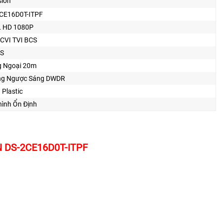
sion
CE16D0T-ITPF
 HD 1080P
CVI TVI BCS
S
 Ngoại 20m
ng Ngược Sáng DWDR
 Plastic
hình Ổn Định
ON DS-2CE16D0T-ITPF