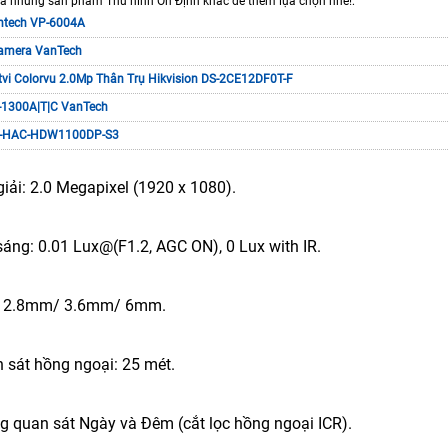
 những sản phẩm Thu hình Ổn Định khác để thêm lựa chọn nhé!:
ntech VP-6004A
amera VanTech
vi Colorvu 2.0Mp Thân Trụ Hikvision DS-2CE12DF0T-F
1300A|T|C VanTech
-HAC-HDW1100DP-S3
iải: 2.0 Megapixel (1920 x 1080).
sáng: 0.01 Lux@(F1.2, AGC ON), 0 Lux with IR.
h: 2.8mm/ 3.6mm/ 6mm.
 sát hồng ngoại: 25 mét.
g quan sát Ngày và Đêm (cắt lọc hồng ngoại ICR).