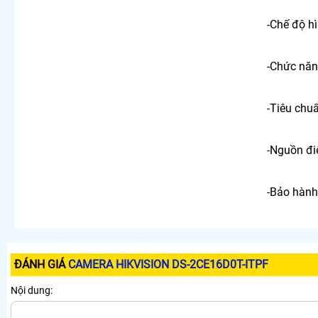
-Chế độ h
-Chức năn
-Tiêu chuẩ
-Nguồn đi
-Bảo hành
ĐÁNH GIÁ
CAMERA HIKVISION DS-2CE16D0T-ITPF
Nội dung: