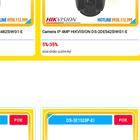
E4825IWG1-E
Camera IP 4MP HIKVISION DS-2DE5425IWG1-E
5%-35%
Giá Gốc: Liên hệ