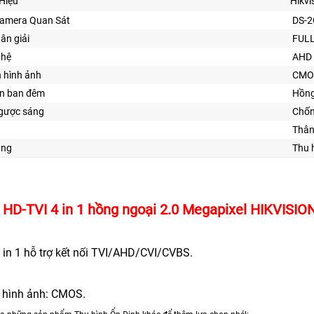
Hiệu
Hikvi
Camera Quan Sát
DS-2
hân giải
FULL
ghệ
AHD 
n hình ảnh
CMO
ìn ban đêm
Hồng
gược sáng
Chố
Thân
ăng
Thu 
HD-TVI 4 in 1 hồng ngoại 2.0 Megapixel HIKVISI
 in 1 hỗ trợ kết nối TVI/AHD/CVI/CVBS.
 hình ảnh: CMOS.