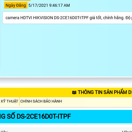
Ngày Đăng
5/17/2021 9:46:17 AM
camera HDTVI HIKVISION DS-2CE16D0T-ITPF giá tốt, chính hãng. Độ phâ
📖 THÔNG TIN SẢN PHẨM D
 KỸ THUẬT
CHÍNH SÁCH BẢO HÀNH
G SỐ DS-2CE16D0T-ITPF