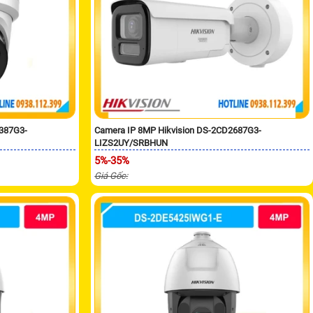
2387G3-
Camera IP 8MP Hikvision DS-2CD2687G3-
LIZS2UY/SRBHUN
5%-35%
Giá Gốc: