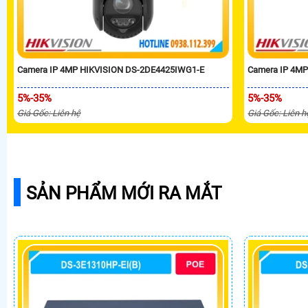
Camera IP 4MP HIKVISION DS-2DE4425IWG1-E
Camera IP 4M
5%-35%
5%-35%
Giá Gốc: Liên hệ
Giá Gốc: Liên h
SẢN PHẨM MỚI RA MẮT