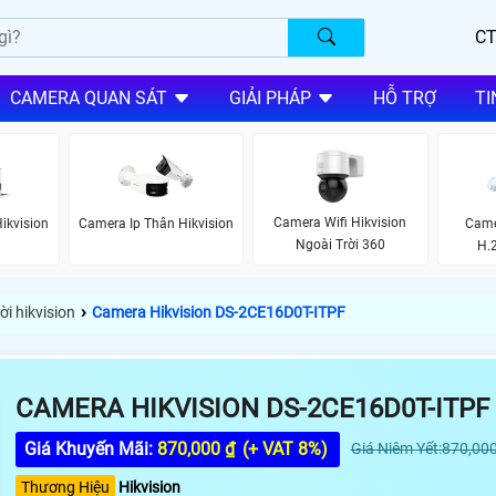
CT
CAMERA QUAN SÁT
GIẢI PHÁP
HỖ TRỢ
TI
Camera Wifi Hikvision
ikvision
Camera Ip Thân Hikvision
Came
Ngoài Trời 360
H.2
›
i hikvision
Camera Hikvision DS-2CE16D0T-ITPF
CAMERA HIKVISION DS-2CE16D0T-ITPF
Giá Khuyến Mãi:
870,000 ₫
(+ VAT 8%)
Giá Niêm Yết:870,000
Thương Hiệu
Hikvision