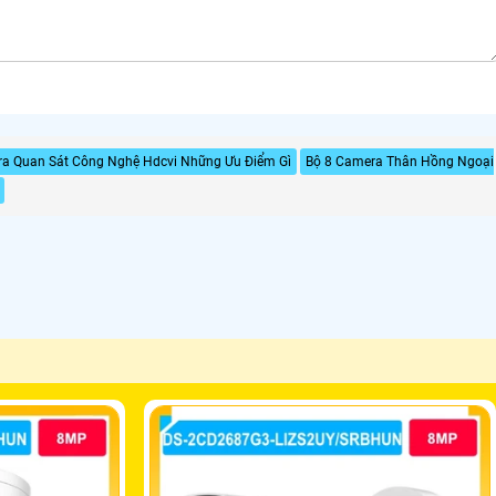
a Quan Sát Công Nghệ Hdcvi Những Ưu Điểm Gì
Bộ 8 Camera Thân Hồng Ngoại