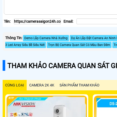
Tên:
Email:
Thông Tin:
Demo Lắp Camera Nhà Xưởng
Dự Án Lắp Đặt Camera An Ninh
3 Led Array Siêu Bề Siêu Nét
Trọn Bộ Camera Quan Sát Có Màu Ban Đêm
Tr
THAM KHẢO CAMERA QUAN SÁT GI
CÙNG LOẠI
CAMERA 2K 4K
SẢN PHẨM THAM KHẢO