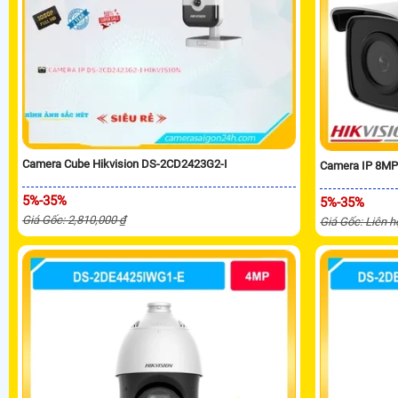
Camera Cube Hikvision DS-2CD2423G2-I
Camera IP 8MP
5%-35%
5%-35%
Giá Gốc: 2,810,000 ₫
Giá Gốc: Liên h