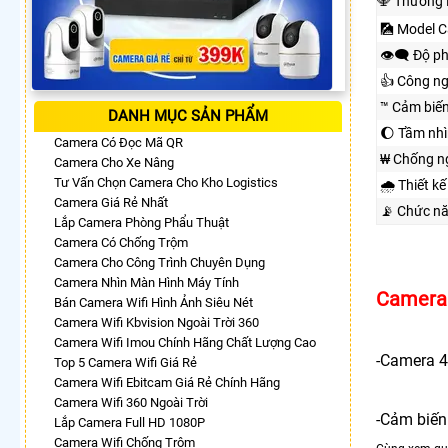
🕎 Thương 
🎑 Model 
👁️‍🗨 Độ p
👍 Công n
™️ Cảm biế
DANH MỤC SẢN PHẨM
🌔 Tầm nh
Camera Có Đọc Mã QR
₩ Chống n
Camera Cho Xe Nâng
Tư Vấn Chọn Camera Cho Kho Logistics
🌧️ Thiết kế
Camera Giá Rẻ Nhất
📡 Chức n
Lắp Camera Phòng Phẩu Thuật
Camera Có Chống Trộm
Camera Cho Công Trình Chuyên Dụng
Camera Nhìn Màn Hình Máy Tính
Camera 
Bán Camera Wifi Hình Ảnh Siêu Nét
Camera Wifi Kbvision Ngoài Trời 360
Camera Wifi Imou Chính Hãng Chất Lượng Cao
-Camera 4
Top 5 Camera Wifi Giá Rẻ
Camera Wifi Ebitcam Giá Rẻ Chính Hãng
Camera Wifi 360 Ngoài Trời
-Cảm biến
Lắp Camera Full HD 1080P
Camera Wifi Chống Trộm