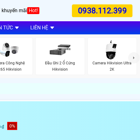
0938.112.399
 khuyến mãi
Hot!
N TỨC
LIÊN HỆ
ra Công Nghệ
Đầu Ghi 2 Ổ Cứng
Camera Hikvision Ultra
65 Hikvision
Hikvision
2K
0%
 ₫