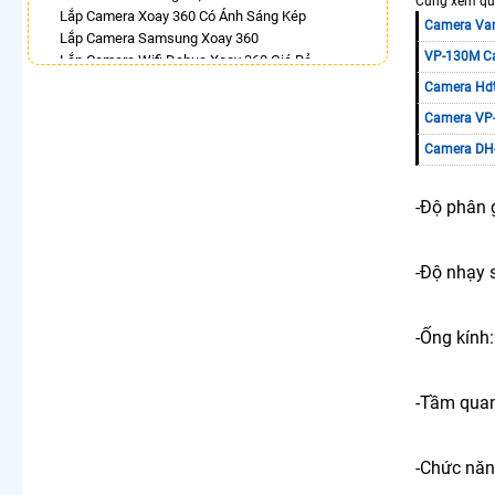
Cùng xem qua
Lắp Camera Xoay 360 Có Ánh Sáng Kép
Camera Va
Lắp Camera Samsung Xoay 360
VP-130M C
Lắp Camera Wifi Dahua Xoay 360 Giá Rẻ
Camera 360 Trong Nhà
Camera Hdt
Lắp Camera 360Có Báo Động
Camera VP-
Camera Hilook Xoay 360
Lắp Camera 360 Chống Trộm Ezviz
Camera DH
Camera 360 Ezviz Ngoài Trời
-Độ phân g
LẮP CAMERA THEO NHU CẦU
Lắp Camera Văn Phòng Giá Rẻ
Lắp Camera Nhà Xưởng Giá Rẻ
-Độ nhạy 
Lắp Camera Gia Đình Giá Rẻ
Lắp Camera Kho Hàng Giá Rẻ
Lắp Camera Cửa Hàng Giá Rẻ
-Ống kín
Lắp Camera Wifi Giá Rẻ Chính Hãng
Lắp Camera Công Trình Giá Rẻ
Camera 360 Giá Rẻ
-Tầm quan
-Chức năn