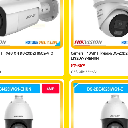
 HIKVISION DS-2CD2T86G2-4I C
Camera IP 8MP Hikvision DS-2CD
LIS2UY/SRBHUN
5%-35%
ệ
Giá Gốc: Liên hệ