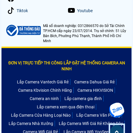
Tiktok
Youtube
Mã số doanh nghiệp: 0312866570 do Sở Tài Chính
TP.HCM cấp ngày 23/07/2014. Trụ sở chính: 51 Lũy
Bán Bích, Phường Phú Thạnh, Thành Phố Hồ Chí
Minh
ĐƠN VỊ TRỰC TIẾP THI CÔNG LẮP ĐẶT HỆ THỐNG CAMERA AN
NINH
Lắp Camera Vantech Giá Rẻ
Camera Dahua Giá Rẻ
Camera Kbvision Chính Hãng
Camera HIKVISION
Camera an ninh
Lắp camera gia đình
Lắp camera xem qua điện thoại
Lắp Camera Cửa Hàng Loại Nào
Lắp Camera Văn Phòng
Lắp Camera Nhà Xưởng
Lắp Camera Wifi Giá Rẻ Không Dây
Camera Wifi Giá Rẻ
Lắp Camera Wifi YooSee