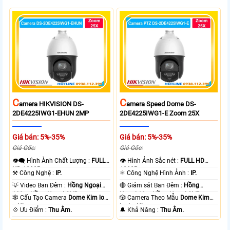
C
C
Amera HIKVISION DS-
Amera Speed Dome DS-
2DE4225IWG1-EHUN 2MP
2DE4225IWG1-E Zoom 25X
Giá bán: 5%-35%
Giá bán: 5%-35%
Giá Gốc:
Giá Gốc:
👁️‍🗨 Hình Ành Chất Lượng :
FULL
👁 Hình Ảnh Sắc nét :
FULL HD
HD 1080P .
1080P .
⚒ Công Nghệ :
IP.
⚛️ Công Nghệ Hình Ảnh :
IP.
💡 Video Ban Đêm :
Hồng Ngoại
🔴 Giám sát Ban Đêm :
Hồng
100m Hồng Ngoại SMD.
Ngoại 10m Hồng Ngoại SMD.
🕸️ Cấu Tạo Camera
Dome Kim loại
🎲 Camera Theo Mẫu
Dome Kim
+ Nhựa.
loại + Nhựa.
️💠 Ưu Điểm :
Thu Âm.
️🔔 Khả Năng :
Thu Âm.