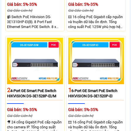
Giá bán: 5%-35%
Giá bán: 5%-35%
Giá Gốc: Liên hệ
Giá Gốc: Liên hệ
📹 Switch PoE Hikvision DS-
🎞 16 cổng PoE Gigabit cấp nguồn
3E1310HP-EI(B). 8 Port Fast
và truyền dữ liệu ổn định. Tổng
Ethernet Smart POE Switch. 8 x
công suất PoE 125W phù hợp hệ
10/100M PoE Ports, 2 x Gigabit
thống camera IP vừa. 2 cổng RJ45
Uplink Ports.
Gigabit và 2 cổng quang SFP mở
rộng linh hoạt. Hỗ trợ truyền PoE
xa tối đa lên đến 300 mét.
2
1
4-Port GE Smart PoE Switch
6-Port GE Smart PoE Switch
HIKVISION DS-3E1528P-EI/M
HIKVISION DS-3E1520P-EI
Giá bán: 5%-35%
Giá bán: 5%-35%
Giá Gốc: Liên hệ
Giá Gốc: Liên hệ
🎥 24 cổng Gigabit PoE cấp nguồn
🎞 16 cổng PoE Gigabit cấp nguồn
cho camera IP. Tổng công suất
và truyền dữ liệu ổn định. Tổng