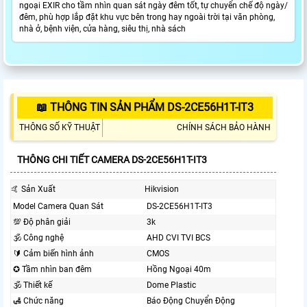
ngoại EXIR cho tầm nhìn quan sát ngày đêm tốt, tự chuyển chế độ ngày/
đêm, phù hợp lắp đặt khu vực bên trong hay ngoài trời tại văn phòng,
nhà ở, bệnh viện, cửa hàng, siêu thị, nhà sách
📖 THÔNG TIN SẢN PHẨM DS-2CE56H1T-IT3
THÔNG SỐ KỸ THUẬT
CHÍNH SÁCH BẢO HÀNH
THÔNG CHI TIẾT CAMERA DS-2CE56H1T-IT3
🤙 Sản Xuất
Hikvision
Model Camera Quan Sát
DS-2CE56H1T-IT3
💯 Độ phân giải
3k
🕉️ Công nghệ
AHD CVI TVI BCS
🔰 Cảm biến hình ảnh
CMOS
✪ Tầm nhìn ban đêm
Hồng Ngoại 40m
🕉️ Thiết kế
Dome Plastic
🛃 Chức năng
Báo Động Chuyển Động