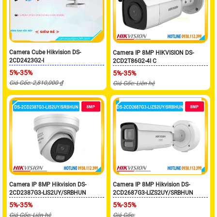
Camera Cube Hikvision DS-
Camera IP 8MP HIKVISION DS-
2CD2423G2-I
2CD2T86G2-4I C
5%-35%
5%-35%
Giá Gốc: 2,810,000 ₫
Giá Gốc: Liên hệ
Camera IP 8MP Hikvision DS-
Camera IP 8MP Hikvision DS-
2CD2387G3-LIS2UY/SRBHUN
2CD2687G3-LIZS2UY/SRBHUN
5%-35%
5%-35%
Giá Gốc: Liên hệ
Giá Gốc: