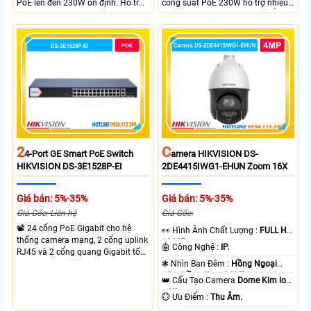
PoE lên đến 230W ổn định. Hỗ trợ
công suất PoE 230W hỗ trợ nhiều
truyền PoE xa đến 300 mét. Băng
thiết bị cùng lúc. Tốc độ chuyển
thông chuyển mạch đạt 68 Gbps
mạch 68Gbps đảm bảo hiệu suất
mạnh mẽ.
cao ổn định. Hỗ trợ truyền PoE xa
lên đến 300m cho hệ thống
camera.
2
C
4-Port GE Smart PoE Switch
Amera HIKVISION DS-
HIKVISION DS-3E1528P-EI
2DE4415IWG1-EHUN Zoom 16X
Giá bán: 5%-35%
Giá bán: 5%-35%
Giá Gốc: Liên hệ
Giá Gốc:
📽 24 cổng PoE Gigabit cho hệ
️👀 Hình Ành Chất Lượng :
FULL HD
thống camera mạng, 2 cổng uplink
1080P .
🤖️ Công Nghệ :
IP.
RJ45 và 2 cổng quang Gigabit tốc
độ cao, Tổng công suất PoE 370W
❃ Nhìn Ban Đêm :
Hồng Ngoại
cấp nguồn nhiều thiết bị.
10m Hồng Ngoại SMD.
👑 Cấu Tạo Camera
Dome Kim loại
+ Nhựa.
️💮 Ưu Điểm :
Thu Âm.