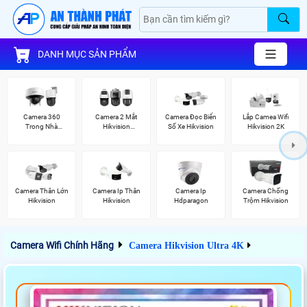
DANH MỤC SẢN PHẨM
Camera 360
Camera 2 Mắt
Camera Đọc Biển
Lắp Camea Wifi
Trong Nhà
Hikvision
Số Xe Hikvision
Hikvision 2K
Hikvision
(TandemVu)
Camera Thân Lớn
Camera Ip Thân
Camera Ip
Camera Chống
Hikvision
Hikvision
Hdparagon
Trộm Hikvision
Camera Wifi Chính Hãng
Camera Hikvision Ultra 4K