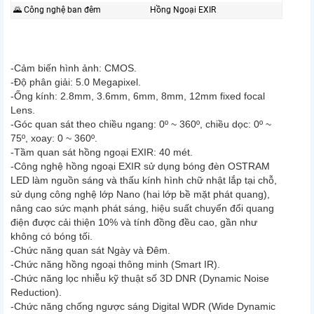
🌄 Công nghệ ban đêm
Hồng Ngoại EXIR
-Cảm biến hình ảnh: CMOS.
-Độ phân giải: 5.0 Megapixel.
-Ống kính: 2.8mm, 3.6mm, 6mm, 8mm, 12mm fixed focal
Lens.
-Góc quan sát theo chiều ngang: 0º ~ 360º, chiều dọc: 0º ~
75º, xoay: 0 ~ 360º.
-Tầm quan sát hồng ngoại EXIR: 40 mét.
-Công nghệ hồng ngoại EXIR sử dụng bóng đèn OSTRAM
LED làm nguồn sáng và thấu kính hình chữ nhật lắp tại chỗ,
sử dụng công nghệ lớp Nano (hai lớp bề mặt phát quang),
nâng cao sức mạnh phát sáng, hiệu suất chuyển đổi quang
điện được cải thiện 10% và tính đồng đều cao, gần như
không có bóng tối.
-Chức năng quan sát Ngày và Đêm.
-Chức năng hồng ngoại thông minh (Smart IR).
-Chức năng lọc nhiễu kỹ thuật số 3D DNR (Dynamic Noise
Reduction).
-Chức năng chống ngược sáng Digital WDR (Wide Dynamic