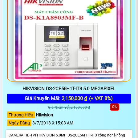
HIKVISION DS-2CE56H1T-IT3 5.0 MEGAPIXEL
Giá Khuyến Mãi:
2,150,000 ₫
(+ VAT 8%)
0%
Giá Niêm Yết:2,150,000 ₫
Thương Hiệu
Hikvision
Ngày Đăng
8/7/2018 9:15:03 AM
CAMERA HD-TVI HIKVISION 5.0MP DS-2CE56H1T-IT3 công nghệ hồng