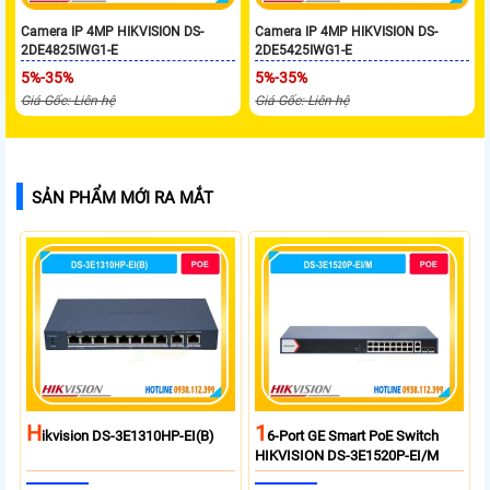
Camera IP 4MP HIKVISION DS-
Camera IP 4MP HIKVISION DS-
2DE4825IWG1-E
2DE5425IWG1-E
5%-35%
5%-35%
Giá Gốc: Liên hệ
Giá Gốc: Liên hệ
SẢN PHẨM MỚI RA MẮT
H
1
Ikvision DS-3E1310HP-EI(B)
6-Port GE Smart PoE Switch
HIKVISION DS-3E1520P-EI/M