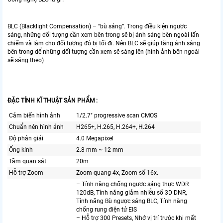
BLC (Blacklight Compensation) – “bù sáng”. Trong điều kiện ngược
sáng, những đối tượng cần xem bên trong sẽ bị ánh sáng bên ngoài lấn
chiếm và làm cho đối tượng đó bị tối đi. Nên BLC sẽ giúp tăng ánh sáng
bên trong để những đối tượng cần xem sẽ sáng lên (hình ảnh bên ngoài
sẽ sáng theo)
ĐẶC TÍNH KĨ THUẬT SẢN PHẨM :
Cảm biến hình ảnh
1/2.7″ progressive scan CMOS
Chuẩn nén hình ảnh
H265+, H.265, H.264+, H.264
Độ phân giải
4.0 Megapixel
Ống kính
2.8 mm ~ 12 mm
Tầm quan sát
20m
Hỗ trợ Zoom
Zoom quang 4x, Zoom số 16x.
– Tính năng chống ngược sáng thực WDR
120dB, Tính năng giảm nhiễu số 3D DNR,
Tính năng Bù ngược sáng BLC, Tính năng
chống rung điện tử EIS
– Hỗ trợ 300 Presets, Nhớ vị trí trước khi mất