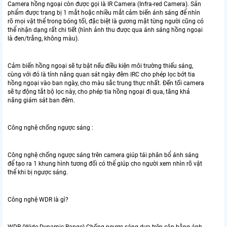
Camera hồng ngoại còn được gọi là IR Camera (Infra-red Camera). Sản
phẩm được trang bị 1 mắt hoặc nhiều mắt cảm biến ánh sáng để nhìn
rõ mọi vật thể trong bóng tối, đặc biệt là gương mặt từng người cũng có
thể nhận dạng rất chi tiết (hình ảnh thu được qua ánh sáng hồng ngoại
là đen/trắng, không màu).
Cảm biến hồng ngoại sẽ tự bật nếu điều kiện môi trường thiếu sáng,
cùng với đó là tính năng quan sát ngày đêm IRC cho phép lọc bớt tia
hồng ngoại vào ban ngày, cho màu sắc trung thực nhất. Đến tối camera
sẽ tự động tắt bộ lọc này, cho phép tia hồng ngoại đi qua, tăng khả
năng giám sát ban đêm.
Công nghệ chống ngược sáng :
Công nghệ chống ngược sáng trên camera giúp tái phân bổ ánh sáng
để tạo ra 1 khung hình tương đối có thể giúp cho người xem nhìn rõ vật
thể khi bị ngược sáng.
Công nghệ WDR là gì?