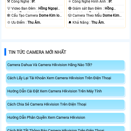
⚒ Công Nghệ :
IP.
⚛️ Công Nghệ Hình Ảnh :
IP.
💡 Video Ban Đêm :
Hồng Ngoại
🔴 Giám sát Ban Đêm :
Hồng
100m Hồng Ngoại SMD.
Ngoại 10m Hồng Ngoại SMD.
🕸️ Cấu Tạo Camera
Dome Kim loại
🎲 Camera Theo Mẫu
Dome Kim
+ Nhựa.
loại + Nhựa.
️💠 Ưu Điểm :
Thu Âm.
️🔔 Khả Năng :
Thu Âm.
TIN TỨC CAMERA MỚI NHẤT
Camera Dahua Và Camera Hikvision Hãng Nào Tốt?
Cách Lấy Lại Tài Khoản Xem Camera Hikvision Trên Điện Thoại
Hướng Dẫn Cài Đặt Xem Camera Hikvision Trên Máy Tính
Cách Chia Sẻ Camera Hikvision Trên Điện Thoại
Hướng Dẫn Phân Quyền Xem Camera Hikvision
Cách Bật Tắt Thông Báo Camera Hikvision Trên Điện Thoại