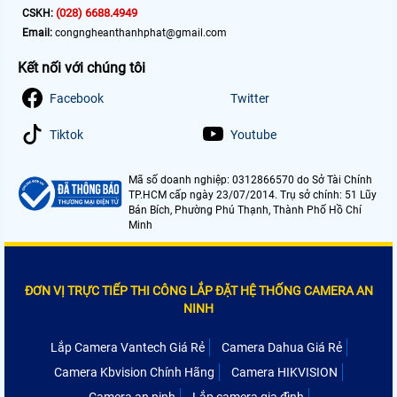
(028) 6688.4949
CSKH:
Email:
congngheanthanhphat@gmail.com
Kết nối với chúng tôi
Facebook
Twitter
Tiktok
Youtube
Mã số doanh nghiệp: 0312866570 do Sở Tài Chính
TP.HCM cấp ngày 23/07/2014. Trụ sở chính: 51 Lũy
Bán Bích, Phường Phú Thạnh, Thành Phố Hồ Chí
Minh
ĐƠN VỊ TRỰC TIẾP THI CÔNG LẮP ĐẶT HỆ THỐNG CAMERA AN
NINH
Lắp Camera Vantech Giá Rẻ
Camera Dahua Giá Rẻ
Camera Kbvision Chính Hãng
Camera HIKVISION
Camera an ninh
Lắp camera gia đình