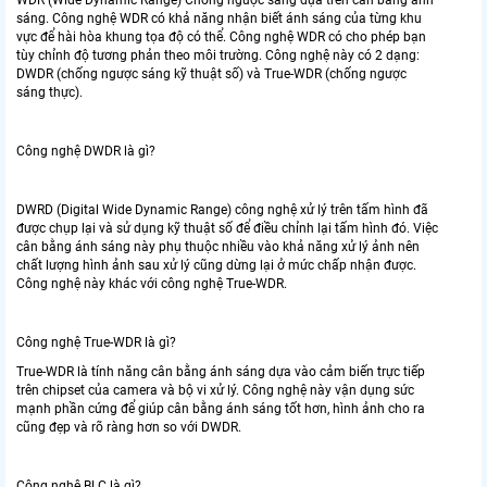
WDR (Wide Dynamic Range) Chống ngược sáng dựa trên cân bằng ánh
sáng. Công nghệ WDR có khả năng nhận biết ánh sáng của từng khu
vực để hài hòa khung tọa độ có thể. Công nghệ WDR có cho phép bạn
tùy chỉnh độ tương phản theo môi trường. Công nghệ này có 2 dạng:
DWDR (chống ngược sáng kỹ thuật số) và True-WDR (chống ngược
sáng thực).
Công nghệ DWDR là gì?
DWRD (Digital Wide Dynamic Range) công nghệ xử lý trên tấm hình đã
được chụp lại và sử dụng kỹ thuật số để điều chỉnh lại tấm hình đó. Việc
cân bằng ánh sáng này phụ thuộc nhiều vào khả năng xử lý ảnh nên
chất lượng hình ảnh sau xử lý cũng dừng lại ở mức chấp nhận được.
Công nghệ này khác với công nghệ True-WDR.
Công nghệ True-WDR là gì?
True-WDR là tính năng cân bằng ánh sáng dựa vào cảm biến trực tiếp
trên chipset của camera và bộ vi xử lý. Công nghệ này vận dụng sức
mạnh phần cứng để giúp cân bằng ánh sáng tốt hơn, hình ảnh cho ra
cũng đẹp và rõ ràng hơn so với DWDR.
Công nghệ BLC là gì?