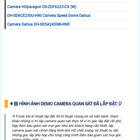
Camera HDparagon DS-2DF6223-CX (W)
DH-SD6CE230U-HNI Camera Speed Dome Dahua
Camera Dahua DH-SD5A245GB-HNR
👩🏻 HÌNH ẢNH DEMO CAMERA QUAN SÁT ĐÃ LẮP ĐẶT.️🎈
📂Trước khi kĩ thuật lắp đặt thì kĩ thuật chúng tôi sẽ tiến hành tham
khảo những vị trí lắp camera quan sát thực tế vị trí góc lắp đặt rất phù
hợp đảm bảo giám sát mọi góc nhìn khi khách hàng cần thiết, lắp
camera quan sát chính hãng hình ảnh HD chất lượng. kỹ thuật tư vấn
những góc lắp phù hợp cho từng công trình đảm bảo giám sát mọi góc
không điểm chết. 🔆