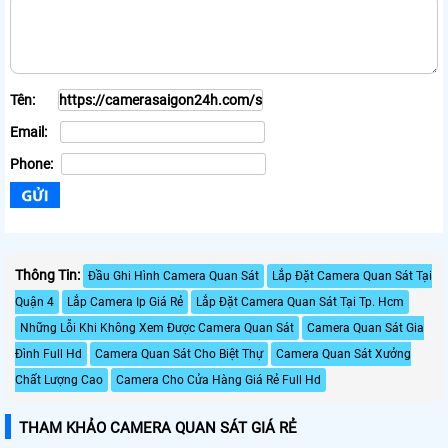
Tên:
Email:
Phone:
Thông Tin:
Đầu Ghi Hình Camera Quan Sát
Lắp Đặt Camera Quan Sát Tại
Quận 4
Lắp Camera Ip Giá Rẻ
Lắp Đặt Camera Quan Sát Tại Tp. Hcm
Những Lỗi Khi Không Xem Được Camera Quan Sát
Camera Quan Sát Gia
Đình Full Hd
Camera Quan Sát Cho Biệt Thự
Camera Quan Sát Xưởng
Chất Lượng Cao
Camera Cho Cửa Hàng Giá Rẻ Full Hd
THAM KHẢO CAMERA QUAN SÁT GIÁ RẺ