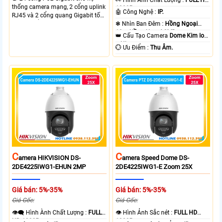
️👀 Hình Ành Chất Lượng :
FULL HD
thống camera mạng, 2 cổng uplink
1080P .
🤖️ Công Nghệ :
IP.
RJ45 và 2 cổng quang Gigabit tốc
độ cao, Tổng công suất PoE 370W
❃ Nhìn Ban Đêm :
Hồng Ngoại
cấp nguồn nhiều thiết bị.
10m Hồng Ngoại SMD.
👑 Cấu Tạo Camera
Dome Kim loại
+ Nhựa.
️💮 Ưu Điểm :
Thu Âm.
C
C
Amera HIKVISION DS-
Amera Speed Dome DS-
2DE4225IWG1-EHUN 2MP
2DE4225IWG1-E Zoom 25X
Giá bán: 5%-35%
Giá bán: 5%-35%
Giá Gốc:
Giá Gốc:
👁️‍🗨 Hình Ành Chất Lượng :
FULL
👁 Hình Ảnh Sắc nét :
FULL HD
HD 1080P .
1080P .