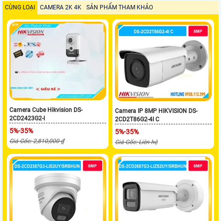
CÙNG LOẠI
CAMERA 2K 4K
SẢN PHẨM THAM KHẢO
Camera Cube Hikvision DS-
Camera IP 8MP HIKVISION DS-
2CD2423G2-I
2CD2T86G2-4I C
5%-35%
5%-35%
Giá Gốc: 2,810,000 ₫
Giá Gốc: Liên hệ