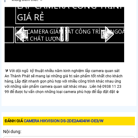
ÁM SÁT NHÀ
LẮP CAMER
HẤT LƯỢNG
GIÁ RẺ
T NHÀ PHỐ GIÁ RẺ
LẮP CAMERA GIÁM SÁ
TRỜI CHẤT LƯỢNG
🔰 Với dội ngũ kỹ thuật nhiều năm kinh nghiệm lắp camera quan sát
An Thành Phát sẽ mang lại những giá trị sản phẩm tốt nhất cho khách
hàng, Lắp đặt nhanh gọn phù hợp với nhiều công trình khác nhau ứng
với những sản phẩm camera quan sát khác nhau . Liên hệ 0938 11 23
99 để được tư vấn chọn những loại camera phù hợp để lắp đặt đặt 📳
ĐÁNH GIÁ
CAMERA HIKVISION DS-2DE2A404IW-DE3/W
Nội dung: