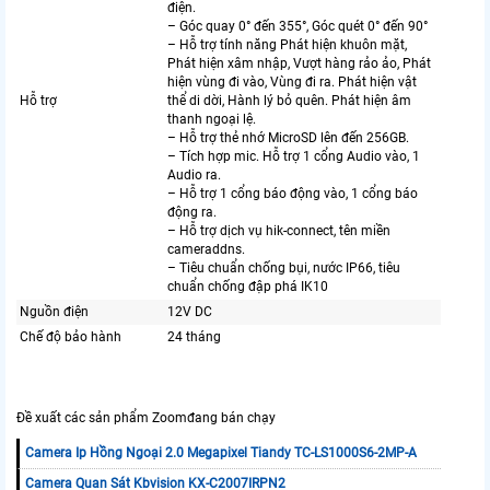
điện.
– Góc quay 0° đến 355°, Góc quét 0° đến 90°
– Hỗ trợ tính năng Phát hiện khuôn mặt,
Phát hiện xâm nhập, Vượt hàng rảo ảo, Phát
hiện vùng đi vào, Vùng đi ra. Phát hiện vật
Hỗ trợ
thể di dời, Hành lý bỏ quên. Phát hiện âm
thanh ngoại lệ.
– Hỗ trợ thẻ nhớ MicroSD lên đến 256GB.
– Tích hợp mic. Hỗ trợ 1 cổng Audio vào, 1
Audio ra.
– Hỗ trợ 1 cổng báo động vào, 1 cổng báo
động ra.
– Hỗ trợ dịch vụ hik-connect, tên miền
cameraddns.
– Tiêu chuẩn chống bụi, nước IP66, tiêu
chuẩn chống đập phá IK10
Nguồn điện
12V DC
Chế độ bảo hành
24 tháng
Đề xuất các sản phẩm Zoomđang bán chạy
Camera Ip Hồng Ngoại 2.0 Megapixel Tiandy TC-LS1000S6-2MP-A
Camera Quan Sát Kbvision KX-C2007IRPN2