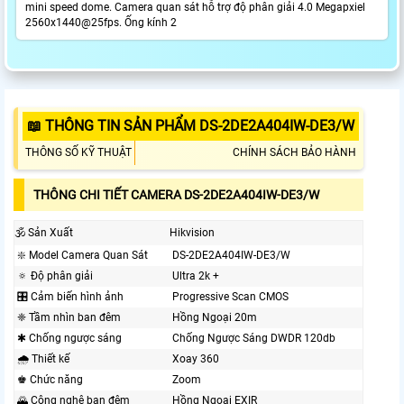
mini speed dome. Camera quan sát hỗ trợ độ phân giải 4.0 Megapxiel
2560x1440@25fps. Ống kính 2
📖 THÔNG TIN SẢN PHẨM DS-2DE2A404IW-DE3/W
THÔNG SỐ KỸ THUẬT
CHÍNH SÁCH BẢO HÀNH
THÔNG CHI TIẾT CAMERA DS-2DE2A404IW-DE3/W
🕉️ Sản Xuất
Hikvision
❇️ Model Camera Quan Sát
DS-2DE2A404IW-DE3/W
🔅 Độ phân giải
Ultra 2k +
🎛 Cảm biến hình ảnh
Progressive Scan CMOS
❈ Tầm nhìn ban đêm
Hồng Ngoại 20m
✱ Chống ngược sáng
Chống Ngược Sáng DWDR 120db
🌧️ Thiết kế
Xoay 360
♚ Chức năng
Zoom
🌄 Công nghệ ban đêm
Hồng Ngoại EXIR