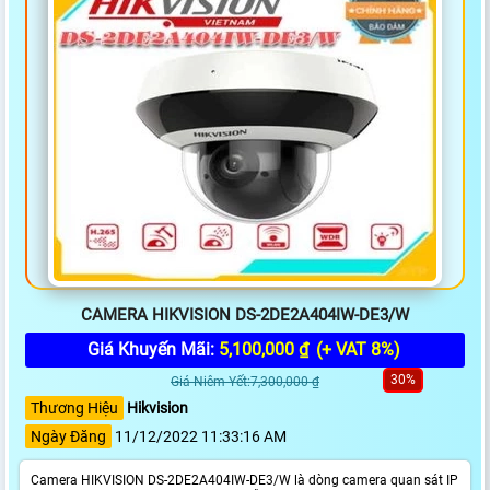
CAMERA HIKVISION DS-2DE2A404IW-DE3/W
Giá Khuyến Mãi:
5,100,000 ₫
(+ VAT 8%)
30%
Giá Niêm Yết:7,300,000 ₫
Thương Hiệu
Hikvision
Ngày Đăng
11/12/2022 11:33:16 AM
Camera HIKVISION DS-2DE2A404IW-DE3/W là dòng camera quan sát IP