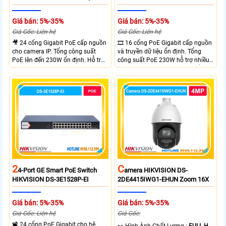
Giá bán: 5%-35%
Giá bán: 5%-35%
Giá Gốc: Liên hệ
Giá Gốc: Liên hệ
🎥 24 cổng Gigabit PoE cấp nguồn
🎞 16 cổng PoE Gigabit cấp nguồn
cho camera IP. Tổng công suất
và truyền dữ liệu ổn định. Tổng
PoE lên đến 230W ổn định. Hỗ trợ
công suất PoE 230W hỗ trợ nhiều
truyền PoE xa đến 300 mét. Băng
thiết bị cùng lúc. Tốc độ chuyển
thông chuyển mạch đạt 68 Gbps
mạch 68Gbps đảm bảo hiệu suất
mạnh mẽ.
cao ổn định. Hỗ trợ truyền PoE xa
lên đến 300m cho hệ thống
camera.
2
C
4-Port GE Smart PoE Switch
Amera HIKVISION DS-
HIKVISION DS-3E1528P-EI
2DE4415IWG1-EHUN Zoom 16X
Giá bán: 5%-35%
Giá bán: 5%-35%
Giá Gốc: Liên hệ
Giá Gốc:
📽 24 cổng PoE Gigabit cho hệ