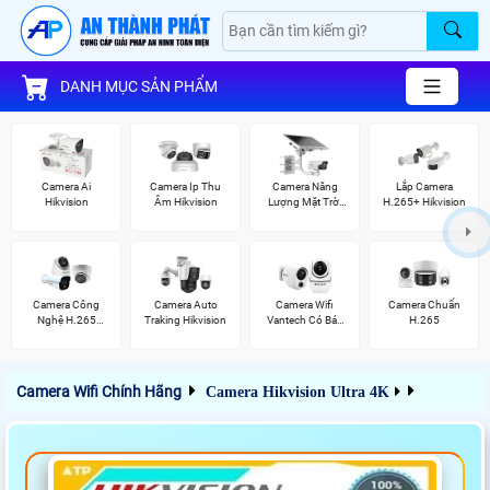
DANH MỤC SẢN PHẨM
Camera Ai
Camera Ip Thu
Camera Năng
Lắp Camera
Hikvision
Âm Hikvision
Lượng Mặt Trời
H.265+ Hikvision
Hikvision
Camera Công
Camera Auto
Camera Wifi
Camera Chuẩn
Nghệ H.265
Traking Hikvision
Vantech Có Báo
H.265
Hikvision
Động
Camera Wifi Chính Hãng
Camera Hikvision Ultra 4K