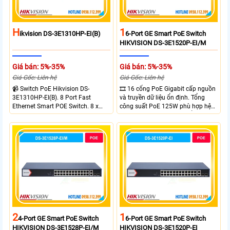
H
1
Ikvision DS-3E1310HP-EI(B)
6-Port GE Smart PoE Switch
HIKVISION DS-3E1520P-EI/M
Giá bán: 5%-35%
Giá bán: 5%-35%
Giá Gốc: Liên hệ
Giá Gốc: Liên hệ
📹 Switch PoE Hikvision DS-
🎞 16 cổng PoE Gigabit cấp nguồn
3E1310HP-EI(B). 8 Port Fast
và truyền dữ liệu ổn định. Tổng
Ethernet Smart POE Switch. 8 x
công suất PoE 125W phù hợp hệ
10/100M PoE Ports, 2 x Gigabit
thống camera IP vừa. 2 cổng RJ45
Uplink Ports.
Gigabit và 2 cổng quang SFP mở
rộng linh hoạt. Hỗ trợ truyền PoE
xa tối đa lên đến 300 mét.
2
1
4-Port GE Smart PoE Switch
6-Port GE Smart PoE Switch
HIKVISION DS-3E1528P-EI/M
HIKVISION DS-3E1520P-EI