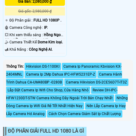
Giá Bán: 2,080,000 ₫
Giá gốc: 2,980,000 ₫
🔅 Độ Phân giải :
FULL HD 1080P .
🤖️ Camera Công nghệ :
IP.
💥 Khi xem thiếu sáng :
Hồng Ngoại
30m Hồng Ngoại Smart IR.
🤹 Camera Thiết Kế
Dome Kim loại.
️🛃 Khả Năng :
Công Nghệ AI.
Thông Tin:
Hikvision DS-1100KI
Camera Ip Panoramic Kbvision KX-
2404MNL
Camera Ip 2Mp Dahua IPC-HFW5231EP-Z
Camera Hành
Trình Dahua CA-UM480BP -0280B
Camera Hikvision DS-2CE56D7T-IT3Z
Lắp Đặt Camera Ip Wifi Cho Shop, Cửa Hàng Nhỏ
Review DH-IPC-
HFW1230DT-STW Camera Không Dây Ngoài Trời Bán Chạy Nhất
Những
Dòng Camera Ip Wifi Giá Rẻ Tốt Nhất Hiện Nay
Nên Lắp Camera Ip Hay
Lắp Camera Hd Analog
Cách Chọn Camera Giám Sát Ip Chất Lượng
ĐỘ PHÂN GIẢI FULL HD 1080 LÀ GÌ