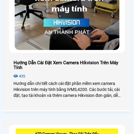
Hướng Dẫn Cài Đặt Xem Camera Hikvision Trên Máy
Tính
435
Hướng dẫn chi tiết cách cài đặt phần mềm xem camera
Hikvision trên máy tính bằng iVMS,4200. Các bước tải, cài
đặt, tạo tài khoản và thêm camera Hikvision đơn giản, dễ
làm tại nhà