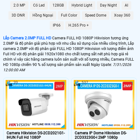
🏆 Camera Wifi FULL HD 1080P
2.0 MP
Có Led
128GB
Hybrid Light
Day Night
AI
1.100.000 VNĐ
KN-H21W
3D DNR
Hồng Ngoại
Full Color
Speed Dome
Xoay 360
👍 Lắp Trọn Bộ Camera FULL HD 1080P
IP66
H.265 Pro +
5.900.000 VNĐ
Camera Gia Đình
Lắp Camera 2.0MP FULL HD
Camera FULL HD 1080P Hikvision tương ứng
💥 Camera FULL HD 1080N cửa Hàng
2.0MP là độ phân giải phù hợp với nhu cầu sử dụng của nhiều công trình, Lắp
camera 2.0MP với độ phân giải FULL HD 1080P Hikvision với lượng điểm ảnh
Full HD với độ phân giải 1920x1080 cho chất lượng sắt nét phù hợp giá rẻ
4.300,000 VNĐ
Camera Cửa Hàng
chính vì vây các hãng camera luôn sản xuất với số lượng nhiều, Camera FULL
HD 1080p chiếm 90 % số lượng sản phẩm sản xuất Ngày Upate:
7/31/2026
🔥 Lắp Camera FULL HD 1080N FULL Color
12:00:00 AM
5.950.000 VNĐ
Camera FULL HD Hikvision
20
537
💃 hiện nay hầu như tất cả các hình ảnh nhìn thấy trên điện thoại , Ipad, máy
tính thì có chất lượng FULL HD 1080P Hikvision chiếm 80% do đó với
camera FULL HD 1080P Hikvision cũng phát triển dựa theo thiết bị hiển thị
hình ảnh. Ưu điểm của camera FULL HD 1080P Hikvision là giá rẻ hình ảnh
có độ sắt nét đáp ứng với nhu cầu sử dụng.
💎 Lắp camera FULL HD 1080P Hikvision công nghệ Ip cho hình ảnh sắt nét
hơn rất nhiều so với camera FULL HD 1080P Hikvision công nghệ HD analog,
Camera Hikvision DS-2CD2021G1-
Camera IP Dome Hikvision DS-
tuy gí camera có sự khác nhau rõ rệt đến hơn 1.200.000 VNĐ cho 1 bộ 4
IHUN Full Hd 1080P
2CD3323G0-I 2MP 1080p
camera , nhưng hình ảnh chất lượng chuẩn của camera IP sáng đẹp trong hơn