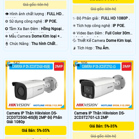
Giá gốc: liên hệ
Giá gốc: liên hệ
👁 Hình ảnh chất lượng :
FULL HD
✨ Độ Phân giải :
FULL HD 1080P .
1080P .
⚙ Sử dụng công nghệ :
IP POE.
✳️ Tích hợp công nghệ :
IP POE.
✪ Tầm Xa Ban Đêm :
Hồng Ngoại
❈ Video Ban Đêm :
Full Color 30m
40m Công nghệ DarkFighter.
❄ Mẫu Camera
Dome Kim loại +
Có Màu Ban Ðêm.
💦 Thiết Kế Camera
Dome Kim loại.
Nhựa.
️👮 Chức Năng :
Thu hình Chất
️📡 Tích Hợp :
Thu Âm.
Lượng.
542
506
Camera IP Thân Hikvision DS-
Camera IP Thân Hikvision DS-
2CD3T25G0-4IS(B) 2MP Độ Phân
2CD3T27G1-LS 2MP
Giải 1080p
Giá Bán: 5%-35%
Giá Bán: 5%-35%
Giá gốc: liên hệ