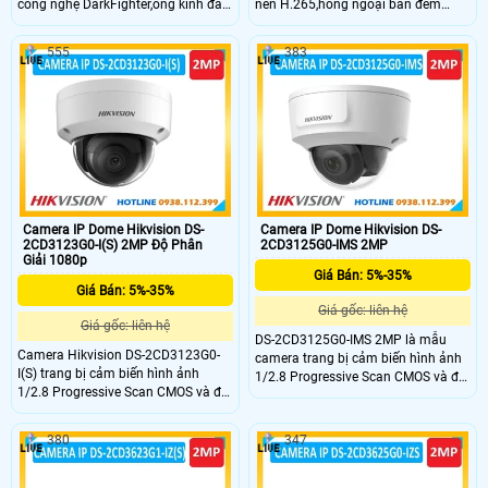
công nghệ DarkFighter,ống kính đa
nén H.265,hồng ngoại ban đêm
tiêu cự 2,7-13,5mm,phát hiện
40m cho hình ảnh ban đêm sắc nét
chuyển động và bảo vệ vành đai
,chức năng WDR mang lại hình ảnh
555
383
IVS,chuẩn nén H.265,hồng ngoại
sắc nét trong điều kiện ngược
đêm 40m ,chức năng WDR mang lại
sáng.Hỗ trợ thẻ nhớ Micro
hình ảnh sắc nét trong điều kiện
128GB.Chuẩn (IP67) và chống phá
ngược sáng,hỗ trợ thẻ nhớ SD
hoại (IK10).
128GB.Chuẩn (IP67) và chống phá
hoại (IK10).
Camera IP Dome Hikvision DS-
Camera IP Dome Hikvision DS-
2CD3123G0-I(S) 2MP Độ Phân
2CD3125G0-IMS 2MP
Giải 1080p
Giá Bán: 5%-35%
Giá Bán: 5%-35%
Giá gốc: liên hệ
Giá gốc: liên hệ
DS-2CD3125G0-IMS 2MP là mẫu
Camera Hikvision DS-2CD3123G0-
camera trang bị cảm biến hình ảnh
I(S) trang bị cảm biến hình ảnh
1/2.8 Progressive Scan CMOS và độ
1/2.8 Progressive Scan CMOS và độ
phân giải 2MP cho hình ảnh sắc nét
phân giải 2MP mang đến hình ảnh
và chi tiết. Kết hợp với các tính năng
chất lượng cao. Không chỉ ban ngày
nổi bật như công nghệ DarkFighter,
380
347
mà camera còn giúp xem ban đêm
hồng ngoại 40m giúp xem đêm hiệu
rõ ràng với hỗ trợ hồng ngoại ban
quả
đêm lên đến 40m, công nghệ WDR