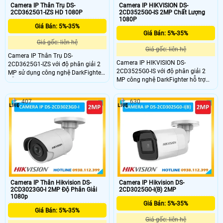
Camera IP Thân Trụ DS-
Camera IP HIKVISION DS-
2CD3625G1-IZS HD 1080P
2CD3525G0-IS 2MP Chất Lượng
1080P
Giá Bán: 5%-35%
Giá Bán: 5%-35%
Giá gốc: liên hệ
Giá gốc: liên hệ
Camera IP Thân Trụ DS-
Camera IP HIKVISION DS-
2CD3625G1-IZS với độ phân giải 2
2CD3525G0-IS với độ phân giải 2
MP sử dụng công nghệ DarkFighter
MP công nghệ DarkFighter hỗ trợ
hỗ trợ hình ảnh sắc nét trong trường
điều kiện ánh sáng yếu hồng ngoại
hợp ánh sáng yếu ,hồng ngoại ban
ban đêm 15m, Chuẩn (IP66) và
đêm 60m giúp hình ảnh rõ nét ngay
407
630
chống phá hoại (IK08),hỗ trợ thẻ
cả khi ngược sáng, hỗ trợ thẻ nhớ
nhớ SD 128GB, chuẩn nén
128GB , chuẩn IP67 chống phá hoại
H.265,chất lượng hình ảnh cao và
IK10.
khả năng hoạt động ổn định
Camera IP Thân Hikvision DS-
Camera IP Hikvision DS-
2CD3023G0-I 2MP Độ Phân Giải
2CD3025G0-I(B) 2MP
1080p
Giá Bán: 5%-35%
Giá Bán: 5%-35%
Giá gốc: liên hệ