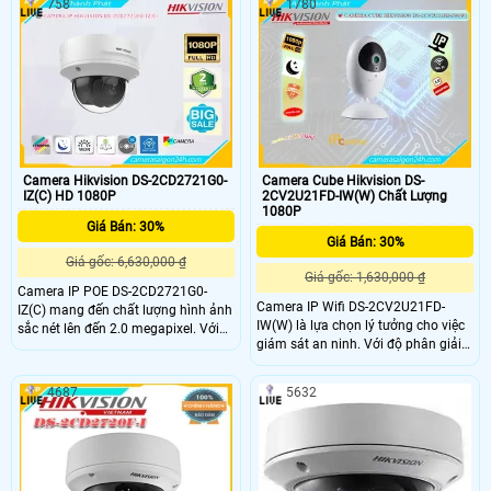
758
1780
dụng công nghệ IP POE tiên tiến,
đêm thông qua công nghệ Hồng
không ảnh hưởng đến chất lượng
Ngoại 30m, thiết bị đảm bảo hình
ảnh rõ nét và sắc nét mọi lúc. Được
trang bị công nghệ IP POE giúp
tránh giảm chất lượng khi truyền tải
dữ liệu
Camera Hikvision DS-2CD2721G0-
Camera Cube Hikvision DS-
IZ(C) HD 1080P
2CV2U21FD-IW(W) Chất Lượng
1080P
Giá Bán: 30%
Giá Bán: 30%
Giá gốc: 6,630,000 ₫
Giá gốc: 1,630,000 ₫
Camera IP POE DS-2CD2721G0-
Camera IP Wifi DS-2CV2U21FD-
IZ(C) mang đến chất lượng hình ảnh
IW(W) là lựa chọn lý tưởng cho việc
sắc nét lên đến 2.0 megapixel. Với
giám sát an ninh. Với độ phân giải
khả năng xem được ban đêm, hồng
lên đến 2.0 megapixel, chất lượng
ngoại 30m, và công nghệ IP POE
hình ảnh sắc nét và chuẩn xác. Đặc
tiên tiến, camera không chỉ đảm bảo
4687
5632
biệt, camera này còn có khả năng
chất lượng mà còn hạn chế giảm
xem được ban đêm nhờ công nghệ
chất lượng
hồng ngoại 10m