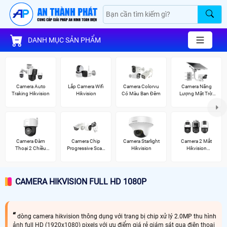
DANH MỤC SẢN PHẨM
Camera Auto
Lắp Camera Wifi
Camera Colorvu
Camera Năng
Traking Hikvision
Hikvision
Có Màu Ban Đêm
Lượng Mặt Trời
Hikvision
Camera Đàm
Camera Chip
Camera Starlight
Camera 2 Mắt
Thoại 2 Chiều
Progressive Scan
Hikvision
Hikvision
Hikvision
CMOS Hikvision
(TandemVu)
CAMERA HIKVISION FULL HD 1080P
dòng camera hikvision thông dụng với trang bị chip xử lý 2.0MP thu hình
ảnh full HD (1920x1080) pixels với ưu điểm giá rẻ giám sát qua điện thoại