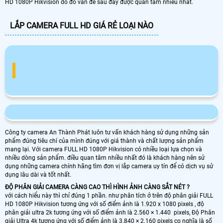
HD 1080P Hikvision do đó vấn đề sau đây được quan tâm nhiều nhất.
LẮP CAMERA FULL HD GIÁ RẺ LOẠI NÀO
Công ty camera An Thành Phát luôn tư vấn khách hàng sử dụng những sản
phẩm đúng tiêu chí của mình đúng với giá thành và chất lượng sản phẩm
mang lại. Với camera FULL HD 1080P Hikvision có nhiều loại lựa chọn và
nhiều dòng sản phẩm. điều quan tâm nhiều nhất đó là khách hàng nên sử
dụng những camera chính hãng tìm đơn vị lắp camera uy tín để có dịch vụ sử
dụng lâu dài và tốt nhất.
ĐỘ PHÂN GIẢI CAMERA CÀNG CAO THÌ HÌNH ẢNH CÀNG SẮT NÉT ?
với cách hiểu này thì chỉ đúng 1 phần. như phân tích ở trên độ phân giải FULL
HD 1080P Hikvision tương ứng với số điểm ảnh là 1.920 x 1080 pixels , độ
phân giải ultra 2k tương ứng với số điểm ảnh là 2.560 × 1.440 pixels, Độ Phân
giải Ultra 4k tương ứng với số điểm ảnh là 3.840 × 2.160 pixels co nghĩa là số