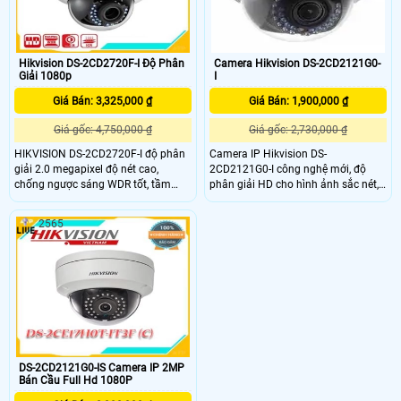
Hikvision DS-2CD2720F-I Độ Phân
Camera Hikvision DS-2CD2121G0-
Giải 1080p
I
Giá Bán: 3,325,000 ₫
Giá Bán: 1,900,000 ₫
Giá gốc: 4,750,000 ₫
Giá gốc: 2,730,000 ₫
HIKVISION DS-2CD2720F-I độ phân
Camera IP Hikvision DS-
giải 2.0 megapixel độ nét cao,
2CD2121G0-I công nghệ mới, độ
chống ngược sáng WDR tốt, tầm
phân giải HD cho hình ảnh sắc nét,
nhìn xa 30m, chức năng bù ngược
chất lượng cao, đèn hồng ngoại
sáng BLC, hỗ trợ chống nước tiêu
thông minh, mẫu mã thu hút khách
2565
chuẩn IP66, phù hợp lắp đặt cho
hàng và dễ dàng sử dụng, có nhiều
các khu vực bên trong và bên ngoài
tính năng ưu việt giúp người tiêu
trời tại văn phòng, nhà xưởng, trung
dùng có thể quản lý gia đình và
tâm thương mại, bệnh viện, nhà ở,. .
công việc một cách hiệu quả.
DS-2CD2121G0-IS Camera IP 2MP
Bán Cầu Full Hd 1080P