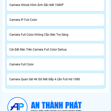
Camera Hilook Hình Ảnh Sắc Nét 1080P
Camera IP Full Color
Camera Full Color Không Cần Đèn Trợ Sáng
Cài Đặt Đèn Trên Camera Full Color Dahua
Camera Full Color
Camera Quan Sát 4K Độ Nét Gấp 4 Lần Full Hd 1080