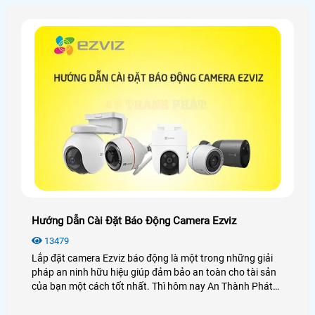
Hướng Dẫn Cài Đặt Báo Động Camera Ezviz
13479
Lắp đặt camera Ezviz báo động là một trong những giải
pháp an ninh hữu hiệu giúp đảm bảo an toàn cho tài sản
của bạn một cách tốt nhất. Thì hôm nay An Thành Phát
xin được hướng dẫn cài đặt báo động camera Ezviz dễ
dàng nhanh chóng chỉ trong 30 giây. Cùng xem qua bài