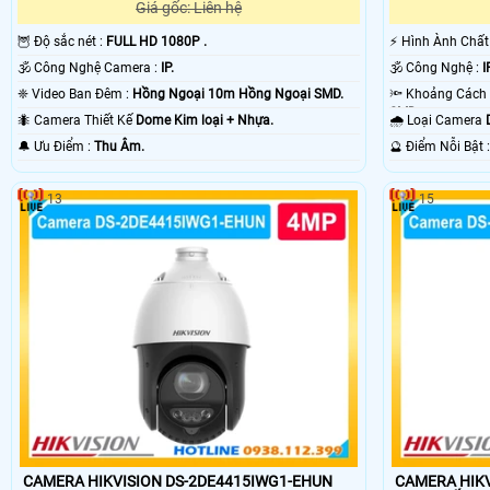
Giá gốc: Liên hệ
🦉 Độ sắc nét :
FULL HD 1080P .
️⚡ Hình Ành Chấ
🕉️ Công Nghệ Camera :
IP.
🕉️ Công Nghệ :
I
❈ Video Ban Đêm :
Hồng Ngoại 10m Hồng Ngoại SMD.
SMD.
🐜 Camera Thiết Kế
Dome Kim loại + Nhựa.
🌧️ Loại Camera
️🔔 Ưu Điểm :
Thu Âm.
️🔮 Điểm N
13
15
CAMERA HIKVISION DS-2DE4415IWG1-EHUN
CAMERA HIKV