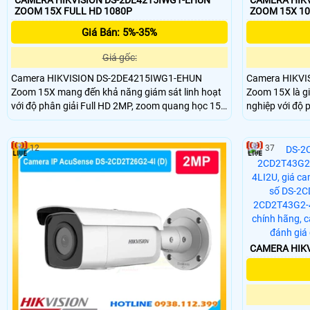
ZOOM 15X FULL HD 1080P
ZOOM 
Giá Bán: 5%-35%
Giá gốc:
Camera HIKVISION DS-2DE4215IWG1-EHUN
Camera HIKVI
Zoom 15X mang đến khả năng giám sát linh hoạt
Zoom 15X là gi
với độ phân giải Full HD 2MP, zoom quang học 15X
nghiệp với độ 
và hồng ngoại 100m. Công nghệ DarkFighter cho
năng zoom qua
hình ảnh rõ nét trong điều kiện thiếu sáng, kết hợp
công nghệ Dark
cảnh báo chủ động, đàm thoại hai chiều và chuẩn
kiện thiếu sán
12
37
IP67 giúp hoạt động bền bỉ ngoài trời.
camera chống 
CAMERA HIKV