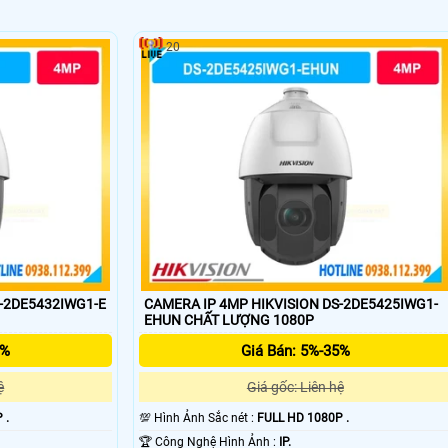
20
'
S-2DE5432IWG1-E
CAMERA IP 4MP HIKVISION DS-2DE5425IWG1-
EHUN CHẤT LƯỢNG 1080P
5%
Giá Bán: 5%-35%
ệ
Giá gốc: Liên hệ
 .
💯 Hình Ảnh Sắc nét :
FULL HD 1080P .
🏆 Công Nghệ Hình Ảnh :
IP.