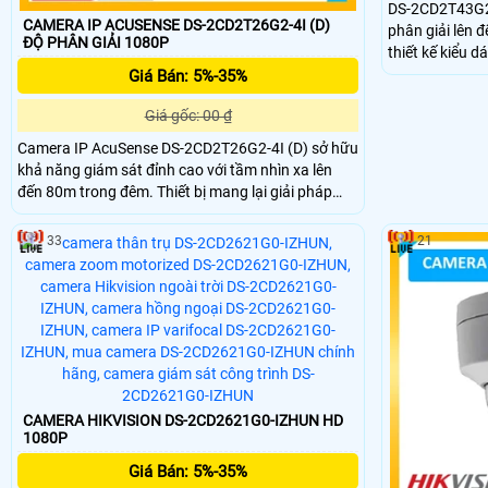
DS-2CD2T43G2-
CAMERA IP ACUSENSE DS-2CD2T26G2-4I (D)
phân giải lên 
ĐỘ PHÂN GIẢI 1080P
thiết kế kiểu 
trời trang bị 
Giá Bán: 5%-35%
WDR 120dB, tra
Giá gốc: 00 ₫
người và xe, g
Camera IP AcuSense DS-2CD2T26G2-4I (D) sở hữu
khả năng giám sát đỉnh cao với tầm nhìn xa lên
đến 80m trong đêm. Thiết bị mang lại giải pháp
quản lý an ninh vượt trội nhờ tích hợp chip xử lý
CMOS tiên tiến cùng độ phân giải sắc nét. Đây là
33
21
giải pháp phù hợp cho kho hàng, nhà xưởng, bãi
xe, hay khuôn viên rộng
CAMERA HIKVISION DS-2CD2621G0-IZHUN HD
1080P
Giá Bán: 5%-35%