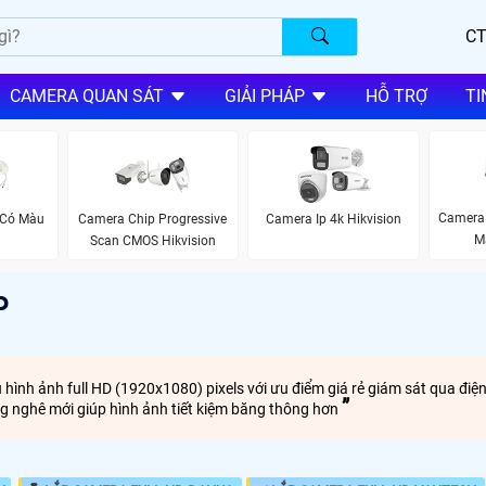
CT
CAMERA QUAN SÁT
GIẢI PHÁP
HỖ TRỢ
TI
Camera
 Có Màu
Camera Chip Progressive
Camera Ip 4k Hikvision
M
Scan CMOS Hikvision
P
 hình ảnh full HD (1920x1080) pixels với ưu điểm giá rẻ giám sát qua điệ
g nghê mới giúp hình ảnh tiết kiệm băng thông hơn