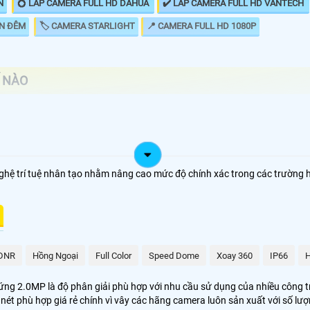
N
💍 LẮP CAMERA FULL HD DAHUA
✔️ LẮP CAMERA FULL HD VANTECH
AN ĐÊM
🏷 CAMERA STARLIGHT
📍 CAMERA FULL HD 1080P
Ế NÀO
💃 hiện nay
0.000 VNĐ
KN-H21W
Ipad, máy 
ng nghệ trí tuệ nhân tạo nhằm nâng cao mức độ chính xác trong các trường
00.000 VNĐ
Camera Gia Đình
80% do đó 
dựa theo t
00,000 VNĐ
Camera Cửa Hàng
1080P Hikvi
cầu sử dụn
50.000 VNĐ
Camera FULL HD Hikvision
DNR
Hồng Ngoại
Full Color
Speed Dome
Xoay 360
IP66
H
 nét hơn rất nhiều so với camera FULL HD 1080P Hikvision công nghệ HD
g 2.0MP là độ phân giải phù hợp với nhu cầu sử dụng của nhiều công tr
ẹp trong hơn rất nhiều nên cân nhắt để đầu tư đúng giá tiền đúng chất 
 nét phù hợp giá rẻ chính vì vây các hãng camera luôn sản xuất với số