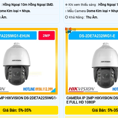
🌛 Nhìn Ban Đêm :
Hồng Ngoại 10m Hồng Ngoại SMD.
❈ Khi xem thiếu sáng :
Hồng Ngoại 
SMD.
ome Kim loại + Nhựa.
↕️ Mẫu Camera
Dome Kim loại + Nhự
u Âm.
️💮 Khả Năng :
Thu Âm.
10
MP HIKVISION DS-2DE7A225IWG1-
CAMERA IP 2MP HIKVISION D
E FULL HD 1080P
Giá Bán: 5%-35%
Giá Bán: 5%-3