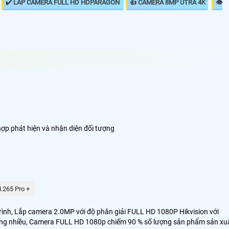
✔️ LẮP CAMERA FULL HD HDPARAGON
👍 CAMERA 8MP UTRA 4K
👁
 hầu như tất cả các hình ảnh nhìn thấy trên điện thoại ,
tính thì có chất lượng FULL HD 1080P Hikvision chiếm
 hợp phát hiện và nhận diện đối tượng
với camera FULL HD 1080P Hikvision cũng phát triển
hiết bị hiển thị hình ảnh. Ưu điểm của camera FULL HD
sion là giá rẻ hình ảnh có độ sắt nét đáp ứng với nhu
g.
.265 Pro +
 analog, tuy gí camera có sự khác nhau rõ rệt đến hơn 1.200.000 VNĐ c
ình, Lắp camera 2.0MP với độ phân giải FULL HD 1080P Hikvision với
lượng. 😱
 lượng nhiều, Camera FULL HD 1080p chiếm 90 % số lượng sản phẩm sản xu