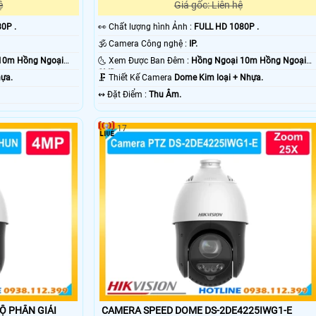
ệ
Giá gốc: Liên hệ
0P .
️👀 Chất lượng hình Ảnh :
FULL HD 1080P .
🕉️ Camera Công nghệ :
IP.
10m Hồng Ngoại
🌜 Xem Được Ban Đêm :
Hồng Ngoại 10m Hồng Ngoại
SMD.
hựa.
🗜️ Thiết Kế Camera
Dome Kim loại + Nhựa.
️↭ Đặt Điểm :
Thu Âm.
17
Ộ PHÂN GIẢI
CAMERA SPEED DOME DS-2DE4225IWG1-E