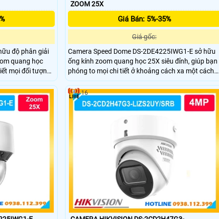
ZOOM 25X
5%
Giá Bán: 5%-35%
Giá gốc:
ữu độ phân giải
Camera Speed Dome DS-2DE4225IWG1-E sở hữu
zoom quang học
ống kính zoom quang học 25X siêu đỉnh, giúp bạn
iết mọi đối tượng
phóng to mọi chi tiết ở khoảng cách xa một cách
 sát quay quét cao
rõ nét. Thiết bị giám sát phân khúc cao cấp này
ệ tối ưu cho các
mang lại khả năng quan sát không góc chết, bảo
16
g, bến bãi hay khu
vệ toàn diện cho các công trình lớn, bãi xe hay nhà
xưởng của bạn.
225IWG1-E
CAMERA HIKVISION DS-2CD2H47G3-