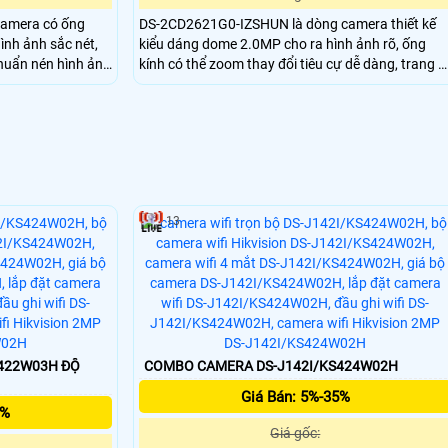
amera có ống
DS-2CD2621G0-IZSHUN là dòng camera thiết kế
ình ảnh sắc nét,
kiểu dáng dome 2.0MP cho ra hình ảnh rõ, ống
chuẩn nén hình ảnh
kính có thể zoom thay đổi tiêu cự dễ dàng, trang b
 minh, phát hiện
nhiều tính năng thông minh, phát hiện khuôn mặt,
 khu vực cấm, phát
phát hiện đột nhập, hàng rào ảo, trang bị chống
nước IP 67
13
22W03H ĐỘ
COMBO CAMERA DS-J142I/KS424W02H
Giá Bán: 5%-35%
5%
Giá gốc: