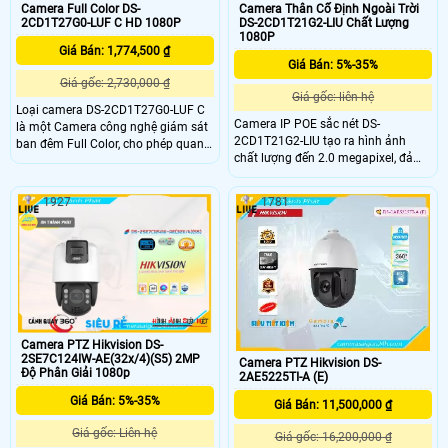
Camera Full Color DS-
Camera Thân Cố Định Ngoài Trời
2CD1T27G0-LUF C HD 1080P
DS-2CD1T21G2-LIU Chất Lượng
1080P
Giá Bán: 1,774,500 ₫
Giá Bán: 5%-35%
Giá gốc: 2,730,000 ₫
Giá gốc: liên hệ
Loại camera DS-2CD1T27G0-LUF C
Camera IP POE sắc nét DS-
là một Camera công nghệ giám sát
2CD1T21G2-LIU tạo ra hình ảnh
ban đêm Full Color, cho phép quan
chất lượng đến 2.0 megapixel, đảm
sát từ xa lên đến 50m. Với độ phân
bảo cho bạn một trải nghiệm quan
giải 2.0 MP, camera này sử dụng
sát tuyệt vời. Với khả năng xem ban
công nghệ hình ảnh IP, đảm bảo
1927
1781
đêm Full Color lên đến 50m, bạn có
chất lượng hình ảnh rõ nét. Thân
thể theo dõi mọi diễn biến một cách
camera được làm từ kim loại chắc
rõ ràng ngay cả vào buổi tối
chắn, đảm bảo độ bền cao
Camera PTZ Hikvision DS-
2SE7C124IW-AE(32x/4)(S5) 2MP
Camera PTZ Hikvision DS-
Độ Phân Giải 1080p
2AE5225TI-A (E)
Giá Bán: 5%-35%
Giá Bán: 11,500,000 ₫
Giá gốc: Liên hệ
Giá gốc: 16,200,000 ₫