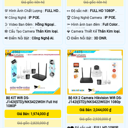
Giá gốc: liên hệ
Giá gốc: liên hệ
💯 Hình Ành Chất Lượng :
FULL HD
️👀 Độ sắc nét :
FULL HD 1080P .
1080P .
⚒ Công Nghệ :
IP POE.
🏆 Công Nghệ Camera :
IP POE.
🌛 Video Ban Đêm :
Hồng Ngoại
🔦 Hình ảnh ban đêm :
Full Color
150m Công nghệ DarkFighter.
50m ONVIF.
🕸️ Cấu Tạo Camera
Thân Kim loại.
💎 Camera Thiết Kế
Thân Kim loại.
️📢 Điểm Nỗi Bật :
Công Nghệ AI.
️💮 Điểm Nỗi Bật :
3D DNR.
2502
1475
Bộ KIT Wifi DS-
Bộ Kit 2 Camera Hikvision Wifi DS-
J142I(STD)/NKS422W0H Full Hd
J142I(STD)/NKS422W02H 1080p
1080P
Giá Bán: 2,044,000 ₫
Giá Bán: 1,974,000 ₫
Giá gốc: 2,920,000 ₫
Giá gốc: 2,820,000 ₫
👁️‍🗨 Độ sắc nét :
FULL HD 1080P .