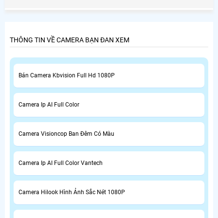
tâm cho các tiểu thương kinh doanh trong chợ
THÔNG TIN VỀ CAMERA BẠN ĐAN XEM
Bán Camera Kbvision Full Hd 1080P
Camera Ip AI Full Color
Camera Visioncop Ban Đêm Có Màu
Camera Ip AI Full Color Vantech
Camera Hilook Hình Ảnh Sắc Nét 1080P