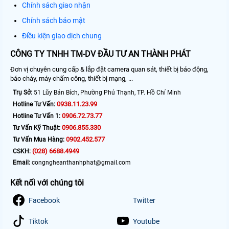
Chính sách giao nhận
Chính sách bảo mật
Điều kiện giao dịch chung
CÔNG TY TNHH TM-DV ĐẦU TƯ AN THÀNH PHÁT
Đơn vị chuyên cung cấp & lắp đặt camera quan sát, thiết bị báo động,
báo cháy, máy chấm công, thiết bị mạng, ...
Trụ Sở:
51 Lũy Bán Bích, Phường Phú Thạnh, TP. Hồ Chí Minh
0938.11.23.99
Hotline Tư Vấn:
0906.72.73.77
Hotline Tư Vấn 1:
0906.855.330
Tư Vấn Kỹ Thuật:
0902.452.577
Tư Vấn Mua Hàng:
(028) 6688.4949
CSKH:
Email:
congngheanthanhphat@gmail.com
Kết nối với chúng tôi
Facebook
Twitter
Tiktok
Youtube