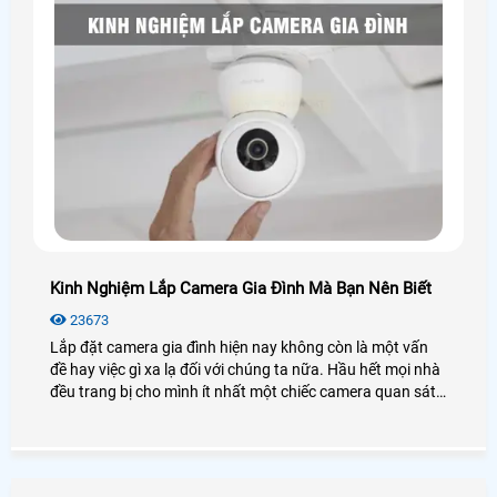
Kinh Nghiệm Lắp Camera Gia Đình Mà Bạn Nên Biết
23673
Lắp đặt camera gia đình hiện nay không còn là một vấn
đề hay việc gì xa lạ đối với chúng ta nữa. Hầu hết mọi nhà
đều trang bị cho mình ít nhất một chiếc camera quan sát
gia đình nhằm đảm bảo an toàn về người, tài sản cũng
như đem lại một cuộc sống thoải mái hơn, ít rủi ro hơn.
Tuy nhiên với việc lựa chọn và lắp camera làm sao cho
phù hợp với nhu cầu cũng là điều khó khăn đối với nhiều