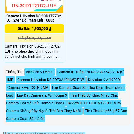
Camera Hikvision DS-2CD1T27G2-
LUF 2MP Độ Phân Giải 1080p
Giá Bán: 1,900,000 ₫
Giá gốc: 2,730,000 ₫
Camera Hikvision DS-2CD1T27G2-
LUF cho phép điều chỉnh góc nhìn
và lấy nét cho hình ảnh theo nhu
cầu sử dụng. Chức năng chống
ngược sáng Digital WDR giúp đảm
bảo hình ảnh có độ phân biệt độ
Thông Tin:
Vantech VT-5200
Camera IP Thân Trụ DS-2CD3643G1-IZ(S)
sáng, trong khi chức năng bù ngược
4MP
Camera Hikvision DS-2DE3A404IWG-E/W
Kbvision KM-1020D
sáng BLC tăng độ tương phản của
hình ảnh.
Camera Ezviz C3TN 2MP
Lắp Camera Quan Sát Qua Điện Thoại Iphone
Ipad
Lắp Đặt Camera Ip Wifi Quận 3
Tìm Hiểu Sự Khác Nhau Chíp
Camera Ccd Và Chíp Camera Cmos
Review DH-IPC-HFW1230DT-STW
Camera Không Dây Ngoài Trời Bán Chạy Nhất
Tiêu Chuẩn Ip66 Ip67 Của
Camera Quan Sát Là Gì