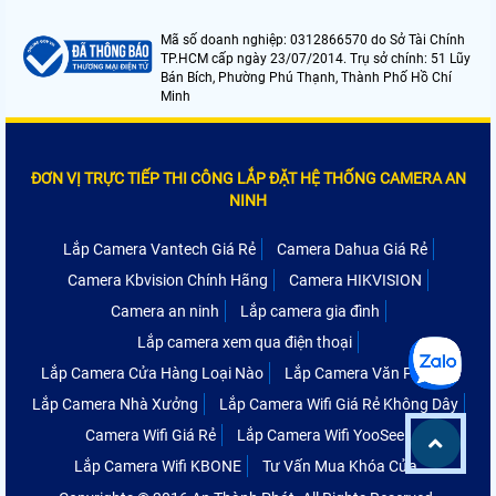
Mã số doanh nghiệp: 0312866570 do Sở Tài Chính
TP.HCM cấp ngày 23/07/2014. Trụ sở chính: 51 Lũy
Bán Bích, Phường Phú Thạnh, Thành Phố Hồ Chí
Minh
ĐƠN VỊ TRỰC TIẾP THI CÔNG LẮP ĐẶT HỆ THỐNG CAMERA AN
NINH
Lắp Camera Vantech Giá Rẻ
Camera Dahua Giá Rẻ
Camera Kbvision Chính Hãng
Camera HIKVISION
Camera an ninh
Lắp camera gia đình
Lắp camera xem qua điện thoại
Lắp Camera Cửa Hàng Loại Nào
Lắp Camera Văn Phòng
Lắp Camera Nhà Xưởng
Lắp Camera Wifi Giá Rẻ Không Dây
Camera Wifi Giá Rẻ
Lắp Camera Wifi YooSee
Lắp Camera Wifi KBONE
Tư Vấn Mua Khóa Cửa