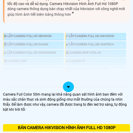
tốc độ cao và dễ sử dụng. Camera Hikvision Hình Ảnh Full Hd 1080P
dòng camera thông dụng bán chạy nhất của hikvision với công nghê mới
giúp hình ảnh tiết kiệm băng thông hơn
👍 LẮP CAMERA FULL HD KBVISION
✅ LẮP CAMERA FULL HD HIKVISION
💍 LẮP CAMERA FULL HD DAHUA
✔️ LẮP CAMERA FULL HD VANTECH
✔️ LẮP CAMERA FULL HD HDPARAGON
👍 CAMERA 8MP UTRA 4K
👁 CAMERA 4MP
💹 CAMERA IP
💤 CAMERA AI
💡 CAMERA CÓ MÀU BAN ĐÊM
🏷 CAMERA STARLIGHT
📍 CAMERA FULL HD 1080P
Camera Full Color 50m mang lại khả năng quan sát hình ảnh ban đêm với
⚡ CHẤT LƯỢNG HÌNH ẢNH FULL HD 1080 NHƯ
màu sắc chân thực và sinh động giống như mắt thường của chúng ta nhìn
THẾ NÀO
thấy. Để làm được như vậy, camera đã được trang bị đèn led trợ sáng, tự động
bật khi trời tối
BÁN CAMERA HIKVISION HÌNH ẢNH FULL HD 1080P