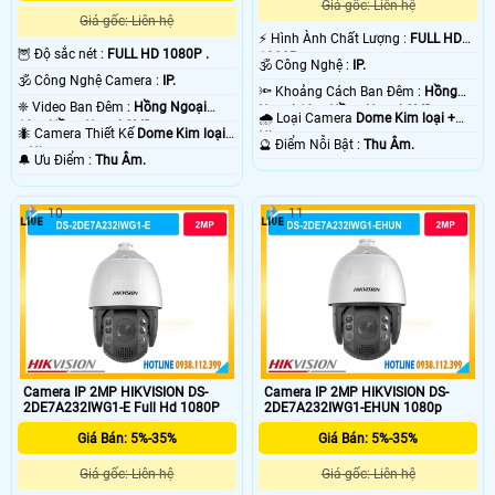
Giá gốc: Liên hệ
Giá gốc: Liên hệ
️⚡ Hình Ành Chất Lượng :
FULL HD
🦉 Độ sắc nét :
FULL HD 1080P .
1080P .
🕉️ Công Nghệ :
IP.
🕉️ Công Nghệ Camera :
IP.
🔦 Khoảng Cách Ban Đêm :
Hồng
❈ Video Ban Đêm :
Hồng Ngoại
Ngoại 10m Hồng Ngoại SMD.
🌧️ Loại Camera
Dome Kim loại +
10m Hồng Ngoại SMD.
🐜 Camera Thiết Kế
Dome Kim loại
Nhựa.
️🔮 Điểm Nỗi Bật :
Thu Âm.
+ Nhựa.
️🔔 Ưu Điểm :
Thu Âm.
10
11
Camera IP 2MP HIKVISION DS-
Camera IP 2MP HIKVISION DS-
2DE7A232IWG1-E Full Hd 1080P
2DE7A232IWG1-EHUN 1080p
Giá Bán: 5%-35%
Giá Bán: 5%-35%
Giá gốc: Liên hệ
Giá gốc: Liên hệ