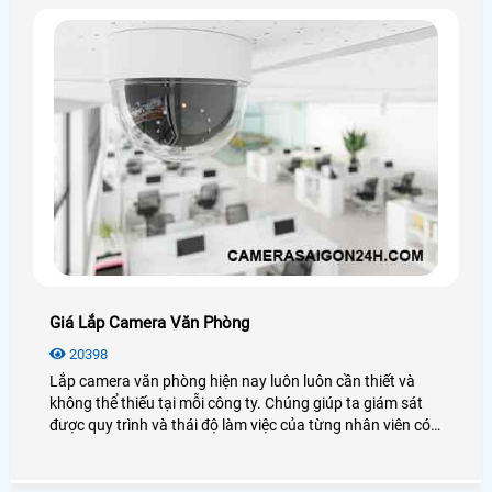
Giá Lắp Camera Văn Phòng
20398
Lắp camera văn phòng hiện nay luôn luôn cần thiết và
không thể thiếu tại mỗi công ty. Chúng giúp ta giám sát
được quy trình và thái độ làm việc của từng nhân viên có
thật sự tốt hay không? Vậy giá lắp camera văn phòng bao
nhiêu? Mời bạn xem qua bài viết dưới đây nhé!