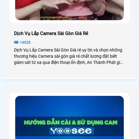
Dịch Vụ Lắp Camera Sài Gòn Giá Rẻ
14928
Dịch Vụ Lắp Camera Sài Gòn Giá rẻ uy tín và chọn những
thương hiệu Camera sài gòn giá rẻ chất lượng đặt biêt
giám sát từ xa qua điện thoại ổn định, An Thành Phát giới
thiệu dịch vụ lắp camera sài gòn giá rẻ bảo hành uy tín
dịch vụ tốt nhát