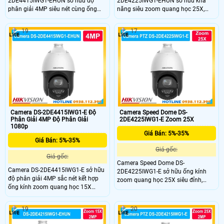
2DE4415IWG1-EHUN sở hữu độ
2DE4225IWG1-EHUN sở hữu khả
phân giải 4MP siêu nét cùng ống
năng siêu zoom quang học 25X,
kính zoom quang học 15X mạnh
cho phép quan sát rõ nét từng chi
mẽ, cho phép bắt trọn mọi chi tiết ở
tiết nhỏ ở khoảng cách cực xa. Thiết
19
17
khoảng cách rất xa. DS-
bị giám sát đỉnh cao này mang lại
2DE4415IWG1-EHUN quay quét
giải pháp quản lý không gian diện
phân khúc cao cấp này mang lại
rộng hoàn hảo cho các khu công
giải pháp giám sát diện rộng lý
nghiệp, bãi xe hay dự án giao thông.
tưởng cho các nhà xưởng, bến bãi
hay khu đô thị lớn.
Camera DS-2DE4415IWG1-E Độ
Camera Speed Dome DS-
Phân Giải 4MP Độ Phân Giải
2DE4225IWG1-E Zoom 25X
1080p
Giá Bán: 5%-35%
Giá Bán: 5%-35%
Giá gốc:
Giá gốc:
Camera Speed Dome DS-
Camera DS-2DE4415IWG1-E sở hữu
2DE4225IWG1-E sở hữu ống kính
độ phân giải 4MP sắc nét kết hợp
zoom quang học 25X siêu đỉnh,
ống kính zoom quang học 15X
giúp bạn phóng to mọi chi tiết ở
mạnh mẽ, giúp theo dõi chi tiết mọi
khoảng cách xa một cách rõ nét.
đối tượng ở khoảng cách xa. Thiết bị
Thiết bị giám sát phân khúc cao cấp
19
20
giám sát quay quét cao cấp này
này mang lại khả năng quan sát
mang lại giải pháp bảo vệ tối ưu
không góc chết, bảo vệ toàn diện