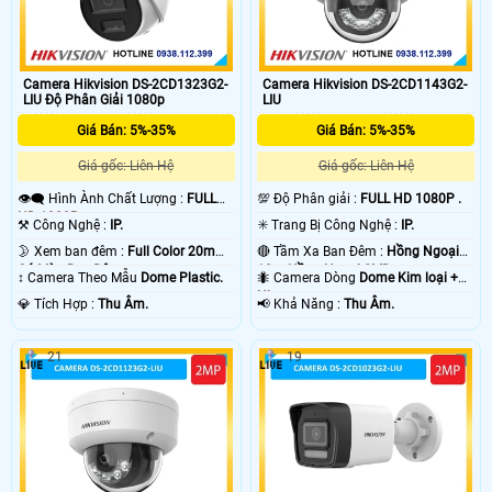
Camera Hikvision DS-2CD1323G2-
Camera Hikvision DS-2CD1143G2-
LIU Độ Phân Giải 1080p
LIU
Giá Bán: 5%-35%
Giá Bán: 5%-35%
Giá gốc: Liên Hệ
Giá gốc: Liên Hệ
👁️‍🗨 Hình Ành Chất Lượng :
FULL
💯 Độ Phân giải :
FULL HD 1080P .
HD 1080P .
⚒ Công Nghệ :
IP.
✳️ Trang Bị Công Nghệ :
IP.
🌛 Xem ban đêm :
Full Color 20m
🔴 Tầm Xa Ban Đêm :
Hồng Ngoại
Có Màu Ban Ðêm.
10m Hồng Ngoại SMD.
↕️ Camera Theo Mẫu
Dome Plastic.
🐜 Camera Dòng
Dome Kim loại +
Nhựa.
️💎 Tích Hợp :
Thu Âm.
️📢 Khả Năng :
Thu Âm.
21
19