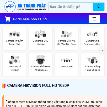
DANH MỤC SẢN PHẨM
Camera Thu Âm
Camera Ip 360
Camera Colorvu
Camera Chip
Trong Nhà
Hikvision
Có Màu Ban Đêm
Progressive Scan
Hikvision
CMOS Hikvision
Camera Ip 4k
Camera Phát Hiện
Camera 5Mp
Camera Đóng
Hikvision
Khuôn Mặt
Hàng Shopee
Hikvision
CAMERA HIKVISION FULL HD 1080P
dòng camera hikvision thông dụng với trang bị chip xử lý 2.0MP thu hình
ảnh full HD (1920x1080) pixels với ưu điểm giá rẻ giám sát qua điện thoại