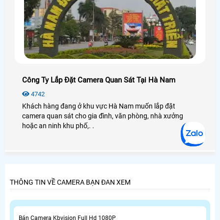
Công Ty Lắp Đặt Camera Quan Sát Tại Hà Nam
4742
Khách hàng đang ở khu vực Hà Nam muốn lắp đặt
camera quan sát cho gia đình, văn phòng, nhà xưởng
hoặc an ninh khu phố,. .
THÔNG TIN VỀ CAMERA BẠN ĐAN XEM
Bán Camera Kbvision Full Hd 1080P