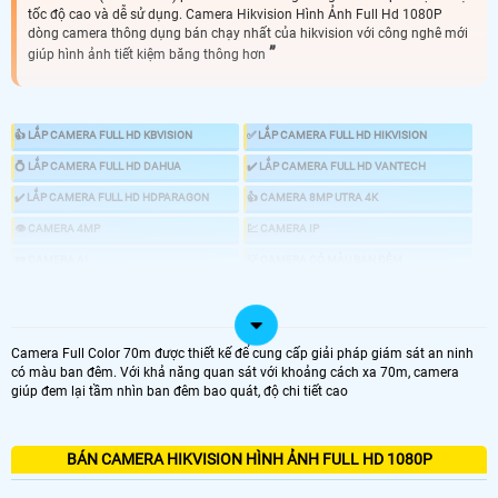
tốc độ cao và dễ sử dụng. Camera Hikvision Hình Ảnh Full Hd 1080P
dòng camera thông dụng bán chạy nhất của hikvision với công nghê mới
giúp hình ảnh tiết kiệm băng thông hơn
👍 LẮP CAMERA FULL HD KBVISION
✅ LẮP CAMERA FULL HD HIKVISION
💍 LẮP CAMERA FULL HD DAHUA
✔️ LẮP CAMERA FULL HD VANTECH
✔️ LẮP CAMERA FULL HD HDPARAGON
👍 CAMERA 8MP UTRA 4K
👁 CAMERA 4MP
💹 CAMERA IP
💤 CAMERA AI
💡 CAMERA CÓ MÀU BAN ĐÊM
🏷 CAMERA STARLIGHT
📍 CAMERA FULL HD 1080P
Camera Full Color 70m được thiết kế để cung cấp giải pháp giám sát an ninh
⚡ CHẤT LƯỢNG HÌNH ẢNH FULL HD 1080 NHƯ
có màu ban đêm. Với khả năng quan sát với khoảng cách xa 70m, camera
THẾ NÀO
giúp đem lại tầm nhìn ban đêm bao quát, độ chi tiết cao
BÁN CAMERA HIKVISION HÌNH ẢNH FULL HD 1080P