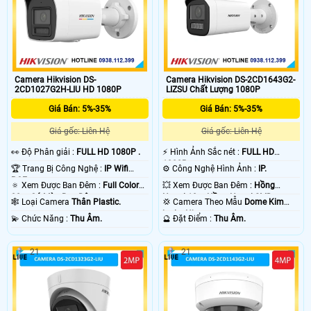
Camera Hikvision DS-
Camera Hikvision DS-2CD1643G2-
2CD1027G2H-LIU HD 1080P
LIZSU Chất Lượng 1080P
Giá Bán: 5%-35%
Giá Bán: 5%-35%
Giá gốc: Liên Hệ
Giá gốc: Liên Hệ
️👀 Độ Phân giải :
FULL HD 1080P .
️⚡ Hình Ảnh Sắc nét :
FULL HD
1080P .
🏆 Trang Bị Công Nghệ :
IP Wifi
⚙ Công Nghệ Hình Ảnh :
IP.
POE.
🔅 Xem Được Ban Đêm :
Full Color
💥 Xem Được Ban Đêm :
Hồng
30m Có Màu Ban Ðêm.
Ngoại 10m Hồng Ngoại SMD.
🕸️ Loại Camera
Thân Plastic.
💢 Camera Theo Mẫu
Dome Kim
loại + Nhựa.
️💫 Chức Năng :
Thu Âm.
️🔮 Đặt Điểm :
Thu Âm.
21
21