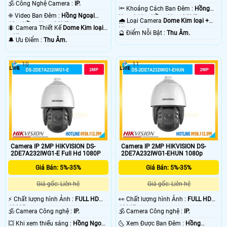
🕉️ Công Nghệ Camera :
IP.
🔦 Khoảng Cách Ban Đêm :
Hồng
❈ Video Ban Đêm :
Hồng Ngoại
Ngoại 10m Hồng Ngoại SMD.
🌧️ Loại Camera
Dome Kim loại +
10m Hồng Ngoại SMD.
🐜 Camera Thiết Kế
Dome Kim loại
Nhựa.
️🔮 Điểm Nỗi Bật :
Thu Âm.
+ Nhựa.
️🔔 Ưu Điểm :
Thu Âm.
10
11
Camera IP 2MP HIKVISION DS-
Camera IP 2MP HIKVISION DS-
2DE7A232IWG1-E Full Hd 1080P
2DE7A232IWG1-EHUN 1080p
Giá Bán: 5%-35%
Giá Bán: 5%-35%
Giá gốc: Liên hệ
Giá gốc: Liên hệ
️⚡ Chất lượng hình Ảnh :
FULL HD
️👀 Chất lượng hình Ảnh :
FULL HD
1080P .
1080P .
🕉️ Camera Công nghệ :
IP.
🕉️ Camera Công nghệ :
IP.
💥 Khi xem thiếu sáng :
Hồng Ngoại
🌜 Xem Được Ban Đêm :
Hồng