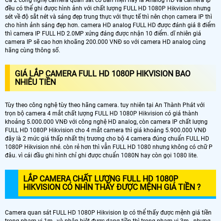
đều có thể ghi được hình ảnh với chất lượng FULL HD 1080P Hikvision nhưng
sét về độ sắt nét và sáng đẹp trung thực với thực tế thì nên chọn camera IP thì
cho hình ảnh sáng đẹp hơn. camera HD analog FULL HD được đánh giá 8 điểm
thì camera IP FULL HD 2.0MP xứng đáng được nhận 10 điểm. dĩ nhiên giá
camera IP sẽ cao hơn khoãng 200.000 VNĐ so với camera HD analog cùng
hãng cùng thông số.
GIÁ LẮP CAMERA FULL HD 1080P HIKVISION BAO
NHIÊU TIỀN
Tùy theo công nghệ tùy theo hãng camera. tuy nhiên tại An Thành Phát với
trọn bộ camera 4 mắt chất lượng FULL HD 1080P Hikvision có giá thành
khoảng 5.000.000 VNĐ với công nghệ HD analog, còn camera IP chất lượng
FULL HD 1080P Hikvision cho 4 mắt camera thì giá khoảng 5.900.000 VNĐ
đây là 2 mức giá thấp nhất thị trương cho bộ 4 camera đúng chuẩn FULL HD
1080P Hikvision nhé. còn rẻ hơn thì vẫn FULL HD 1080 nhưng không có chữ P
đâu. vì cái đầu ghi hình chỉ ghi được chuẩn 1080N hay còn gọi 1080 lite.
LẮP CAMERA CHẤT LƯỢNG FULL HD 1080P
HIKVISION CÓ NHÌN THẤY ĐƯỢC MỆNH GIÁ TIỀN ?
Camera quan sát FULL HD 1080P Hikvision Ip có thể thấy được mệnh giá tiền
trong phạm vi 1m, và phân biệt được dạng tiền thì trong phạm vi 3m . nhưng