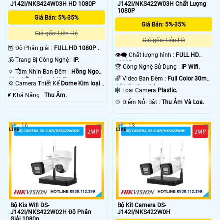
J142I/NKS424W03H HD 1080P
J142I/NKS422W03H Chất Lượng
1080P
Giá Bán: 5%-35%
Giá Bán: 5%-35%
Giá gốc: Liên Hệ
Giá gốc: Liên Hệ
🦉 Độ Phân giải :
FULL HD 1080P .
👁️‍🗨 Chất lượng hình :
FULL HD
🕉️ Trang Bị Công Nghệ :
IP.
1080P .
🏆 Công Nghệ Sử Dụng :
IP Wifi.
🔅 Tầm Nhìn Ban Đêm :
Hồng Ngoại
🌈 Video Ban Đêm :
Full Color 30m
10m Hồng Ngoại SMD.
💢 Camera Thiết Kế
Dome Kim loại
Có Màu Ban Ðêm.
🕸️ Loại Camera
Plastic.
+ Nhựa.
️₤ Khả Năng :
Thu Âm.
️💠 Điểm Nỗi Bật :
Thu Âm Và Loa.
16
13
Bộ Kis Wifi DS-
Bộ Kit Camera DS-
J142I/NKS422W02H Độ Phân
J142I/NKS422W0H
Giải 1080p