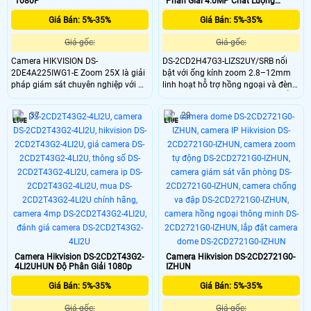
1080P
Phân Giải 4.0MP Chất Lượng
1080P
Giá Bán: 5%-35%
Giá Bán: 5%-35%
Giá gốc:
Giá gốc:
Camera HIKVISION DS-
DS-2CD2H47G3-LIZS2UY/SRB nổi
2DE4A225IWG1-E Zoom 25X là giải
bật với ống kính zoom 2.8–12mm
pháp giám sát chuyên nghiệp với độ
linh hoạt hỗ trợ hồng ngoại và đèn
phân giải 2MP zoom quang học 25×
trắng tầm xa 60m cho hình ảnh ổn
và hồng ngoại 50m. DS-
định ngày đêm. Camera còn có hỗ
37
29
2DE4A225IWG1-E nổi bật nhờ công
trợ khe thẻ nhớ 512GB với chuẩn
nghệ DarkFighter, lấy nét Self-
IP67 và chống ăn mòn NEMA 4X
learning, nhận diện người và
giúp vận hành bền bỉ.
phương tiện, hỗ trợ chụp khuôn mặt
Camera Hikvision DS-2CD2T43G2-
Camera Hikvision DS-2CD2721G0-
4LI2UHUN Độ Phân Giải 1080p
IZHUN
Giá Bán: 5%-35%
Giá Bán: 5%-35%
Giá gốc:
Giá gốc: