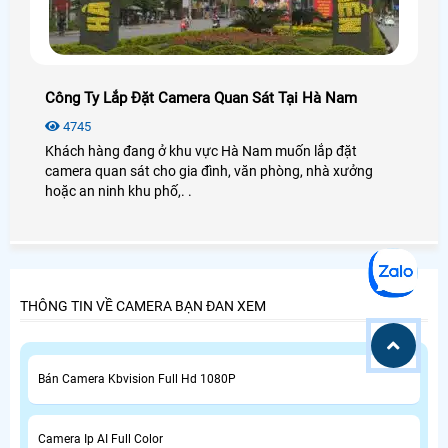
Công Ty Lắp Đặt Camera Quan Sát Tại Hà Nam
4745
Khách hàng đang ở khu vực Hà Nam muốn lắp đặt
camera quan sát cho gia đình, văn phòng, nhà xưởng
hoặc an ninh khu phố,. .
THÔNG TIN VỀ CAMERA BẠN ĐAN XEM
Bán Camera Kbvision Full Hd 1080P
Camera Ip AI Full Color