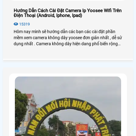
Hướng Dẫn Cách Cài Đặt Camera Ip Yoosee Wifi Trên
Điện Thoại (Android, Iphone, Ipad)
15319
Hôm nay mình sẽ hướng dẫn các bạn các cài đặt phần
mềm xem camera không dây yoosee đơn giản nhất , dễ sử
dụng nhất . Camera không dây hiện dang phổ biến rộng
rãi trên thị trường hiện nay nhờ vào các tính năng hay ưu
điểm của nó không cần kéo dây trong nhà chỉ cần có sóng
wifi là có thể kết nối được.