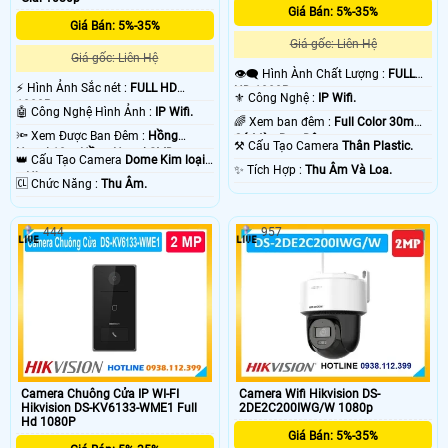
Giá Bán: 5%-35%
Giá Bán: 5%-35%
Giá gốc: Liên Hệ
Giá gốc: Liên Hệ
👁️‍🗨 Hình Ành Chất Lượng :
FULL
️⚡ Hình Ảnh Sắc nét :
FULL HD
HD 1080P .
⚜️ Công Nghệ :
IP Wifi.
1080P .
🤖️ Công Nghệ Hình Ảnh :
IP Wifi.
🌈 Xem ban đêm :
Full Color 30m
🔦 Xem Được Ban Đêm :
Hồng
Có Màu Ban Ðêm.
⚒ Cấu Tạo Camera
Thân Plastic.
Ngoại 10m Hồng Ngoại SMD.
👑 Cấu Tạo Camera
Dome Kim loại
️✨ Tích Hợp :
Thu Âm Và Loa.
+ Nhựa.
️🆑 Chức Năng :
Thu Âm.
444
957
Camera Chuông Cửa IP WI-FI
Camera Wifi Hikvision DS-
Hikvision DS-KV6133-WME1 Full
2DE2C200IWG/W 1080p
Hd 1080P
Giá Bán: 5%-35%