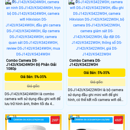
0
0
bị ống kính có độ phân giải 2.0MP
có màu, đầu ghi sử dụng thẻ nhớ để
hỗ trợ công nghệ wifi 6, có thể đàm
lưu trữ dữ liệu.
thoại 2 chiều và chống nước chuẩn
IP 66
Combo Camera DS-
Combo Camera DS-
J142I/KS424W0H Độ Phân Giải
J142I/KS422W0H
1080p
Giá Bán: 5%-35%
Giá Bán: 5%-35%
Giá gốc:
Giá gốc:
DS-J142I/KS422W0H là bộ camera
DS-J142I/KS424W0H là combo
sử dụng đầu ghi mini wifi để ghi
camera wifi sử dụng đầu ghi wifi để
hình, có thể kết nối camera wifi dễ
lưu trữ hình ảnh, thêm tối đa 4
dàng và lên đến tối đa 4 camera wifi
camera cùng lúc, camera sử dụng
một cách dễ dàng, sử dụng thẻ nhớ
dòng camera độ phân giải 4.0MP
dung lượng tối đa 512gb để lưu trữ,
16
26
hình ảnh 2K+ sắc nét, nhìn hình ảnh
camera độ phân giải 2.0MP hình
có màu vào ban đêm với phạm vi
ảnh sắc nét, nhìn có màu vào ban
lên đến 30m, thiết kế chống nước
đêm 30m.