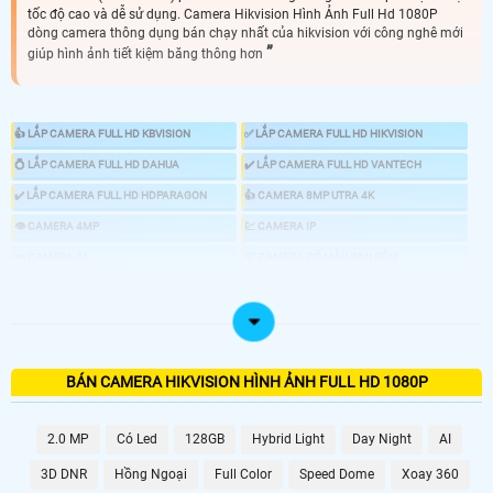
tốc độ cao và dễ sử dụng. Camera Hikvision Hình Ảnh Full Hd 1080P
dòng camera thông dụng bán chạy nhất của hikvision với công nghê mới
giúp hình ảnh tiết kiệm băng thông hơn
👍 LẮP CAMERA FULL HD KBVISION
✅ LẮP CAMERA FULL HD HIKVISION
💍 LẮP CAMERA FULL HD DAHUA
✔️ LẮP CAMERA FULL HD VANTECH
✔️ LẮP CAMERA FULL HD HDPARAGON
👍 CAMERA 8MP UTRA 4K
👁 CAMERA 4MP
💹 CAMERA IP
💤 CAMERA AI
💡 CAMERA CÓ MÀU BAN ĐÊM
🏷 CAMERA STARLIGHT
📍 CAMERA FULL HD 1080P
⚡ CHẤT LƯỢNG HÌNH ẢNH FULL HD 1080 NHƯ
BÁN CAMERA HIKVISION HÌNH ẢNH FULL HD 1080P
THẾ NÀO
2.0 MP
Có Led
128GB
Hybrid Light
Day Night
AI
3D DNR
Hồng Ngoại
Full Color
Speed Dome
Xoay 360