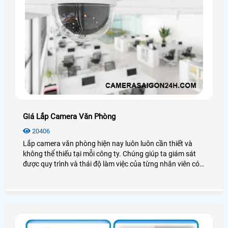
Giá Lắp Camera Văn Phòng
20406
Lắp camera văn phòng hiện nay luôn luôn cần thiết và
không thể thiếu tại mỗi công ty. Chúng giúp ta giám sát
được quy trình và thái độ làm việc của từng nhân viên có
thật sự tốt hay không? Vậy giá lắp camera văn phòng bao
nhiêu? Mời bạn xem qua bài viết dưới đây nhé!