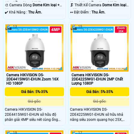
10m Hồng Ngoại SMD.
Ngoại 10m Hồng Ngoại SMD.
🎨 Camera Dòng
Dome Kim loại +
🗜️ Thiết Kế Camera
Dome Kim loại
Nhựa.
+ Nhựa.
️✔️ Khả Năng :
Thu Âm.
️↭ Đặt Điểm :
Thu Âm.
13
15
Camera HIKVISION DS-
Camera HIKVISION DS-
2DE4415IWG1-EHUN Zoom 16X
2DE4225IWG1-EHUN 2MP Chất
HD 1080P
Lượng 1080P
Giá Bán: 5%-35%
Giá Bán: 5%-35%
Giá gốc:
Giá gốc:
Camera HIKVISION DS-
Camera HIKVISION DS-
2DE4415IWG1-EHUN sở hữu độ
2DE4225IWG1-EHUN sở hữu khả
phân giải 4MP siêu nét cùng ống
năng siêu zoom quang học 25X,
kính zoom quang học 15X mạnh
cho phép quan sát rõ nét từng chi
mẽ, cho phép bắt trọn mọi chi tiết ở
tiết nhỏ ở khoảng cách cực xa. Thiết
19
17