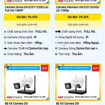
Camera Dome DS-2CD1123G2-LIU
Camera Hikvision DS-2CD1023G2-
Full Hd 1080P
LIU 1080p
Giá Bán: 5%-35%
Giá Bán: 5%-35%
Giá gốc: Liên Hệ
Giá gốc: Liên Hệ
☀️ Chất lượng hình Ảnh :
FULL HD
👁️‍🗨 Chất lượng hình :
FULL HD
1080P .
1080P .
👍 Camera Công nghệ :
IP.
✳️ Công Nghệ Sử Dụng :
IP.
🌛 Xem Được Ban Đêm :
Hồng
⭐ Hình ảnh ban đêm :
Hồng Ngoại
Ngoại 10m Hồng Ngoại SMD.
10m Hồng Ngoại SMD.
🌧️ Camera Thiết Kế
Dome Kim loại
⚒ Camera Dòng
Dome Kim loại +
+ Nhựa.
Nhựa.
️💫 Chức Năng :
Thu Âm.
️💎 Tích Hợp :
Thu Âm.
3
18
Bộ Kit Camera DS-
Bộ Kit Camera DS-