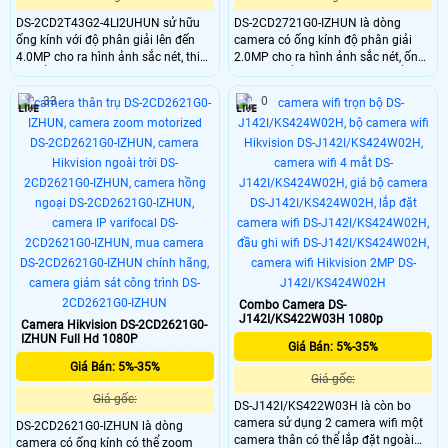
DS-2CD2T43G2-4LI2UHUN sử hữu
DS-2CD2721G0-IZHUN là dòng
ống kính với độ phân giải lên đến
camera có ống kính độ phân giải
4.0MP cho ra hình ảnh sắc nét, thiết
2.0MP cho ra hình ảnh sắc nét, ống
kế kiểu dáng thân chắc chắn lắp đặt
kính có thể zoom tự động, chuẩn
ngoài trời trang bị chuẩn nén IP 67,
nén hình ảnh H.265+, trang bị tính
33
0
chống ngược sáng WDR 120dB,
năng thông minh, phát hiện khuôn
trang bị nhiều tính năng AI phân
mặt, phát hiện người vào khu vực
biệt người và xe, giảm báo động giả
cấm, phát hiện vượt rào ảo.
Combo Camera DS-
J142I/KS422W03H 1080p
Camera Hikvision DS-2CD2621G0-
IZHUN Full Hd 1080P
Giá Bán: 5%-35%
Giá Bán: 5%-35%
Giá gốc:
Giá gốc:
DS-J142I/KS422W03H là còn bo
camera sử dụng 2 camera wifi một
DS-2CD2621G0-IZHUN là dòng
camera thân có thể lắp đặt ngoài
camera có ống kính có thể zoom