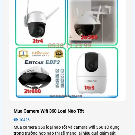
Mua Camera Wifi 360 Loại Nào Tốt
10426
Mua camera 360 loại nào tốt và camera wifi 360 sử dụng
trong trường hợp nào thì sẽ mang lại hiệu quả giám sát