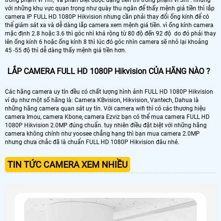
với những khu vực quan trọng như quày thu ngân để thấy mệnh giá tiền thì lắp
camera IP FULL HD 1080P Hikvision nhưng cần phải thay đổi ống kính để có
thể giám sát xa và dễ dàng lắp camera xem mệnh giá tiền. vì ống kính camera
mặc định 2.8 hoặc 3.6 thì góc nhì khá rộng từ 80 độ đến 92 độ do đó phải thay
lên ống kính 6 hoặc ống kính 8 thì lúc đó góc nhìn camera sẽ nhỏ lại khoảng
45 -55 độ thì dễ dàng thấy mệnh giá tiền hơn.
LẮP CAMERA FULL HD 1080P Hikvision CỦA HÃNG NÀO ?
Các hãng camera uy tín đều có chất lượng hình ảnh FULL HD 1080P Hikvision
ví dụ như một số hãng là: Camera KBvision, Hikvision, Vantech, Dahua là
những hãng camera quan sát uy tín. Với camera wifi thì có các thương hiệu
camera Imou, camera Kbone, camera Ezviz bạn có thể mua camera FULL HD
1080P Hikvision 2.0MP đúng chuẩn. tuy nhiên điều đặt biệt với những hãng
camera không chính như yoosee chẳng hạng thì bạn mua camera 2.0MP
nhưng chưa chắc đã là chuẩn FULL HD 1080P Hikvision đâu nhé.
TIN TỨC CAMERA XEM NHIỀU