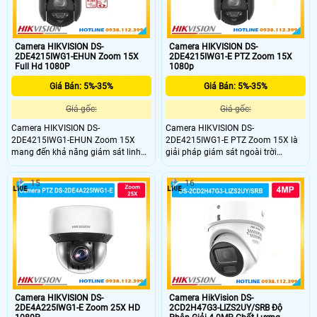
Camera HIKVISION DS-
Camera HIKVISION DS-
2DE4215IWG1-EHUN Zoom 15X
2DE4215IWG1-E PTZ Zoom 15X
Full Hd 1080P
1080p
Giá Bán: 5%-35%
Giá Bán: 5%-35%
Giá gốc:
Giá gốc:
Camera HIKVISION DS-
Camera HIKVISION DS-
2DE4215IWG1-EHUN Zoom 15X
2DE4215IWG1-E PTZ Zoom 15X là
mang đến khả năng giám sát linh
giải pháp giám sát ngoài trời
hoạt với độ phân giải Full HD 2MP,
chuyên nghiệp với độ phân giải 2MP
zoom quang học 15X và hồng
sắc nétcunfg với khả năng zoom
15
16
ngoại 100m. Công nghệ DarkFighter
quang học 16X, hồng ngoại 100m
cho hình ảnh rõ nét trong điều kiện
và công nghệ DarkFighter cho hình
thiếu sáng, kết hợp cảnh báo chủ
ảnh rõ trong điều kiện thiếu sáng.
động, đàm thoại hai chiều và chuẩn
Với khả năng chống nước IP67
IP67 giúp hoạt động bền bỉ ngoài
camera chống nước cức tốt
trời.
Camera HIKVISION DS-
Camera HikVision DS-
2DE4A225IWG1-E Zoom 25X HD
2CD2H47G3-LIZS2UY/SRB Độ