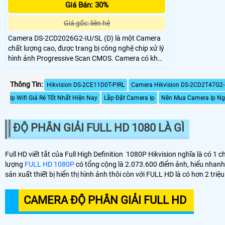
Giá Bán: 30%
Giá gốc: liên hệ
Camera DS-2CD2026G2-IU/SL (D) là một Camera
chất lượng cao, được trang bị công nghệ chip xử lý
hình ảnh Progressive Scan CMOS. Camera có khả
năng chụp hình ban đêm tốt với hồng ngoại có
tầm quan sát lên đến 40m. Ngoài ra, Camera này
Thông Tin:
Hikvision DS-2CE11D0T-PIRL
Camera Hikvision DS-2CD2T47G2-L
còn tích hợp công nghệ IP giúp mang đến chất
lượng hình ảnh sắt nét lên đến 2
Ip Wifi Giá Rẻ Tốt Nhất Hiện Nay
Lắp Đặt Camera Ip
Nên Mua Camera Ip Ngo
ĐỘ PHÂN GIẢI FULL HD 1080 LÀ GÌ
Full HD viết tắt của Full High Definition 1080P Hikvision nghĩa là có 1
lượng
FULL HD 1080P
có tổng cộng là 2.073.600 điểm ảnh, hiểu nhanh 
sản xuất thiết bị hiển thị hình ảnh thôi còn với FULL HD là có hơn 2 triệ
CAMERA ĐỘ PHÂN GIẢI FULL HD