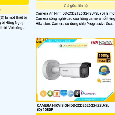
Giá gốc: liên hệ
ệ
Camera An Ninh DS-2CD2T26G2-ISU/SL (D) là mộ
 là một thiết bị
Camera công nghệ cao của hãng camera nổi tiến
g bị Hồng Ngoại
Hikvision. Camera sử dụng chip Progressive Scan
ới công
CMOS, cho phép xử lý hình ảnh chất lượng cao.
amera có khả năng
Đặc biệt, camera có khả năng ghi lại hình ảnh ban
ng yếu và khoảng
đêm với chất lượng sáng đẹp nhờ công nghệ Hồn
1371
Ngoại 60m
ền bỉ
CAMERA HIKVISION DS-2CD2626G2-IZSU/SL
(D) 1080P