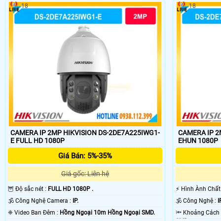
18
18
CAMERA IP 2MP HIKVISION DS-2DE7A225IWG1-
CAMERA IP 2
E FULL HD 1080P
EHUN 1080P
Giá Bán: 5%-35%
Giá gốc: Liên hệ
🦉 Độ sắc nét :
FULL HD 1080P .
️⚡ Hình Ành Chấ
🕉️ Công Nghệ Camera :
IP.
🕉️ Công Nghệ :
I
❈ Video Ban Đêm :
Hồng Ngoại 10m Hồng Ngoại SMD.