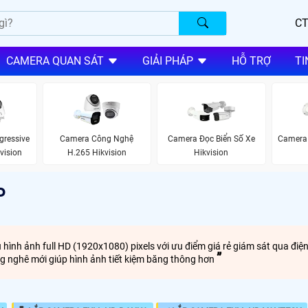
CT
CAMERA QUAN SÁT
GIẢI PHÁP
HỖ TRỢ
TI
gressive
Camera Công Nghệ
Camera Đọc Biển Số Xe
Camera 
vision
H.265 Hikvision
Hikvision
P
 hình ảnh full HD (1920x1080) pixels với ưu điểm giá rẻ giám sát qua điệ
g nghê mới giúp hình ảnh tiết kiệm băng thông hơn