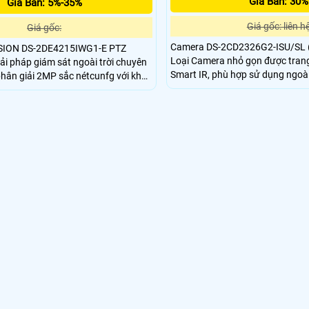
Giá Bán: 30%
Giá Bán: 5%-35%
Giá gốc: liên h
Giá gốc:
Camera DS-2CD2326G2-ISU/SL (D)
SION DS-2DE4215IWG1-E PTZ
Loại Camera nhỏ gọn được tran
ải pháp giám sát ngoài trời chuyên
Smart IR, phù hợp sử dụng ngoài trời. V
phân giải 2MP sắc nétcunfg với khả
nghệ thiếu sáng Hồng Ngoại, c
ng học 16X, hồng ngoại 100m và
quan sát trong điều kiện ánh sá
Fighter cho hình ảnh rõ trong điều
cách Hồng Ngoại lên đến 30m. Thiết kế Dome Kim
g. Với khả năng chống nước IP67
Loại giúp camera chắc chắn và b
nước cức tốt