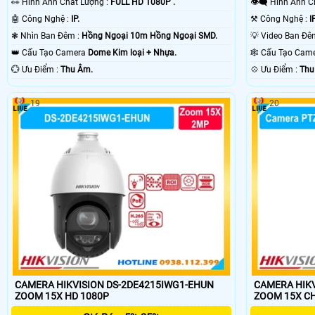
️👀 Hình Ành Chất Lượng :
FULL HD 1080P .
👁️‍🗨 Hình Àn
🤖️ Công Nghệ :
IP.
⚒ Công Nghệ :
IP
❃ Nhìn Ban Đêm :
Hồng Ngoại 10m Hồng Ngoại SMD.
👑 Cấu Tạo Camera
Dome Kim loại + Nhựa.
🕸️ Cấu Tạo Ca
️💮 Ưu Điểm :
Thu Âm.
️💠 Ưu Điểm :
Thu
19
20
CAMERA HIKVISION DS-2DE4215IWG1-EHUN
CAMERA HIKV
ZOOM 15X HD 1080P
ZOO