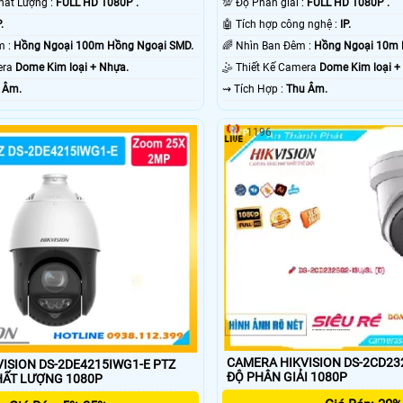
h Chất Lượng :
FULL HD 1080P .
💯 Độ Phân giải :
FULL HD 1080P .
.
🤖️ Tích hợp công nghệ :
IP.
💡 Video Ban Đêm :
Hồng Ngoại 100m Hồng Ngoại SMD.
🌈 Nhìn Ban Đêm :
Hồng Ngoại 10m 
mera
Dome Kim loại + Nhựa.
🤹 Thiết Kế Camera
Dome Kim loại +
 Âm.
️⇝ Tích Hợp :
Thu Âm.
1196
CAMERA HIKVISION DS-2CD232
ISION DS-2DE4215IWG1-E PTZ
ĐỘ PHÂN GIẢI 1080P
M 15X CHẤT LƯỢNG 1080P