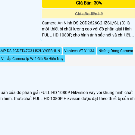
Giá Bán: 30%
Giá gốc: liên hệ
Camera An Ninh DS-2CD2626G2-IZSU/SL (D) là
một thiết bị chất lượng cao với độ phân giải Hình
FULL HD 1080P, cho hình ảnh sắc nét và chi tiết.
Đặc biệt, camera còn có khả năng xem ban đêm
với hồng ngoại giúp quan sát rõ ràng trong bóng
 4MP DS-2CD2T47G3-LIS2UY/SRBHUN
Vantech VT-3113A
Những Dòng Camera
tối, tầm quan sát lên đến 60m. Sử dụng công nghệ
 Vị Lắp Camera Ip Wifi Giá Rẻ Hiện Nay
IP POE, camera dễ dàng lắp đặt và sử dụng
a chuẩn của đô phân giải FULL HD 1080P Hikvision vây với khung hình chất
m hình. thực chất FULL HD 1080P Hikvision được đặt theo thiết bị của n