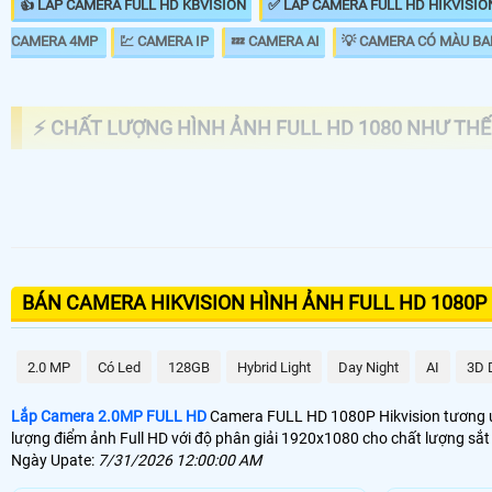
👍 LẮP CAMERA FULL HD KBVISION
✅ LẮP CAMERA FULL HD HIKVISIO
CAMERA 4MP
💹 CAMERA IP
💤 CAMERA AI
💡 CAMERA CÓ MÀU B
⚡ CHẤT LƯỢNG HÌNH ẢNH FULL HD 1080 NHƯ TH
🏆 Camera Wifi FULL HD 1080P
1.10
👍 Lắp Trọn Bộ Camera FULL HD 1080P
5.9
BÁN CAMERA HIKVISION HÌNH ẢNH FULL HD 1080P
💥 Camera FULL HD 1080N cửa Hàng
4.3
2.0 MP
Có Led
128GB
Hybrid Light
Day Night
AI
3D 
🔥 Lắp Camera FULL HD 1080N FULL Color
5.9
Lắp Camera 2.0MP FULL HD
Camera FULL HD 1080P Hikvision tương ứn
💎 Lắp camera FULL HD 1080P Hikvision công nghệ Ip cho hình ảnh sắt
lượng điểm ảnh Full HD với độ phân giải 1920x1080 cho chất lượng sắt
1 bộ 4 camera , nhưng hình ảnh chất lượng chuẩn của camera IP sáng đ
Ngày Upate:
7/31/2026 12:00:00 AM