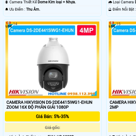
SMD.
🐜 Camera Thiết Kế
Dome Kim loại + Nhựa.
🌧️ Loại Camera
️🔔 Ưu Điểm :
Thu Âm.
️🔮 Điểm N
14
15
CAMERA HIKVISION DS-2DE4415IWG1-EHUN
CAMERA HIKV
ZOOM 16X ĐỘ PHÂN GIẢI 1080P
2MP
Giá Bán: 5%-35%
Giá gốc: