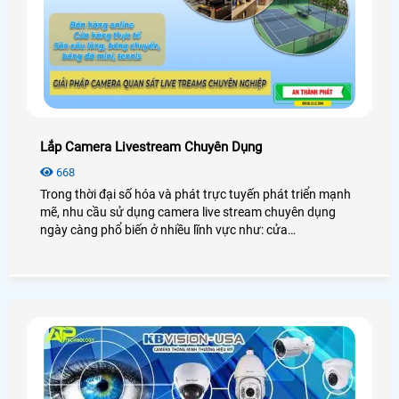
Lắp Camera Livestream Chuyên Dụng
668
Trong thời đại số hóa và phát trực tuyến phát triển mạnh
mẽ, nhu cầu sử dụng camera live stream chuyên dụng
ngày càng phổ biến ở nhiều lĩnh vực như: cửa
hàng,showroom hay các sân thể thao như cầu lông,bóng
chuyền,bóng rổ (bigball),tennis. .