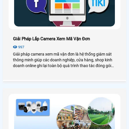
Giải Pháp Lắp Camera Xem Mã Vận Đơn
997
Giải pháp camera xem mã vận đơn là hệ thống giám sát
thông minh giúp các doanh nghiệp, cửa hàng, shop kinh
doanh online ghi lại toàn bộ quá trình thao tác đóng gói
và hình ảnh rõ nét của mã vạch, mã QR trên các đơn
hàng. Giúp dễ dàng giải quyết những tranh chấp theo
hướng có lợi người bán hàng khi xảy ra hiện tượng thiếu,
sai hàng, mất hàng.