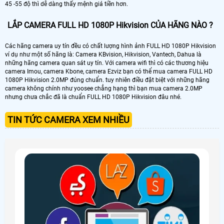
45 -55 độ thì dễ dàng thấy mệnh giá tiền hơn.
LẮP CAMERA FULL HD 1080P Hikvision CỦA HÃNG NÀO ?
Các hãng camera uy tín đều có chất lượng hình ảnh FULL HD 1080P Hikvision
ví dụ như một số hãng là: Camera KBvision, Hikvision, Vantech, Dahua là
những hãng camera quan sát uy tín. Với camera wifi thì có các thương hiệu
camera Imou, camera Kbone, camera Ezviz bạn có thể mua camera FULL HD
1080P Hikvision 2.0MP đúng chuẩn. tuy nhiên điều đặt biệt với những hãng
camera không chính như yoosee chẳng hạng thì bạn mua camera 2.0MP
nhưng chưa chắc đã là chuẩn FULL HD 1080P Hikvision đâu nhé.
TIN TỨC CAMERA XEM NHIỀU