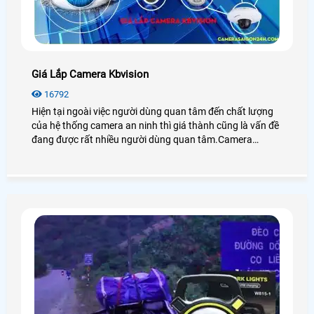
Giá Lắp Camera Kbvision
16792
Hiện tại ngoài việc người dùng quan tâm đến chất lượng
của hệ thống camera an ninh thì giá thành cũng là vấn đề
đang được rất nhiều người dùng quan tâm.Camera
kbvision hiện đang là thương hiệu được lựa chọn sử dụng
rộng rãi nhờ nó đa dạng về mẫu mà,chức năng và ngoài
ra giá thành cũng rất phong phú