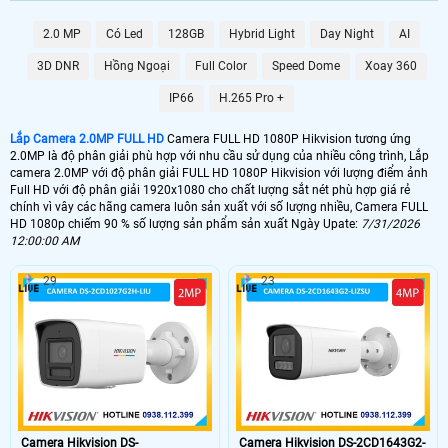
🏆 Camera Wifi FULL HD 1080P
1.100.000 VNĐ
KN-H21W
2.0 MP
Có Led
128GB
Hybrid Light
Day Night
AI
👍 Lắp Trọn Bộ Camera FULL HD 1080P
3D DNR
Hồng Ngoại
Full Color
Speed Dome
Xoay 360
IP66
H.265 Pro +
5.900.000 VNĐ
Camera Gia Đình
💥 Camera FULL HD 1080N cửa Hàng
Lắp Camera 2.0MP FULL HD
Camera FULL HD 1080P Hikvision tương ứng
2.0MP là độ phân giải phù hợp với nhu cầu sử dụng của nhiều công trình, Lắp
camera 2.0MP với độ phân giải FULL HD 1080P Hikvision với lượng điểm ảnh
4.300,000 VNĐ
Camera Cửa Hàng
Full HD với độ phân giải 1920x1080 cho chất lượng sắt nét phù hợp giá rẻ
chính vì vây các hãng camera luôn sản xuất với số lượng nhiều, Camera FULL
🔥 Lắp Camera FULL HD 1080N FULL Color
HD 1080p chiếm 90 % số lượng sản phẩm sản xuất Ngày Upate:
7/31/2026
12:00:00 AM
5.950.000 VNĐ
Camera FULL HD Hikvision
29
23
💃 hiện nay hầu như tất cả các hình ảnh nhìn thấy trên điện thoại , Ipad, máy
tính thì có chất lượng FULL HD 1080P Hikvision chiếm 80% do đó với
camera FULL HD 1080P Hikvision cũng phát triển dựa theo thiết bị hiển thị
hình ảnh. Ưu điểm của camera FULL HD 1080P Hikvision là giá rẻ hình ảnh
có độ sắt nét đáp ứng với nhu cầu sử dụng.
💎 Lắp camera FULL HD 1080P Hikvision công nghệ Ip cho hình ảnh sắt nét
hơn rất nhiều so với camera FULL HD 1080P Hikvision công nghệ HD analog,
tuy gí camera có sự khác nhau rõ rệt đến hơn 1.200.000 VNĐ cho 1 bộ 4
Camera Hikvision DS-
Camera Hikvision DS-2CD1643G2-
camera , nhưng hình ảnh chất lượng chuẩn của camera IP sáng đẹp trong hơn