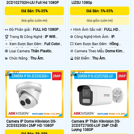
2CD1027G2H-LIU Full Hd 1080P
LIZSU 1080p
rất nhiều nên cân nhắt để đầu tư đúng giá tiền đúng chất lượng. 😱
Giá Bán: 5%-35%
Giá Bán: 5%-35%
Giá gốc: Liên Hệ
Giá gốc: Liên Hệ
️👀 Độ Phân giải :
FULL HD 1080P .
️⚡ Hình Ảnh Sắc nét :
FULL HD
1080P .
🏆 Trang Bị Công Nghệ :
IP Wifi
⚙ Công Nghệ Hình Ảnh :
IP.
POE.
🔅 Xem Được Ban Đêm :
Full Color
💥 Xem Được Ban Đêm :
Hồng
30m Có Màu Ban Ðêm.
Ngoại 10m Hồng Ngoại SMD.
🕸️ Loại Camera
Thân Plastic.
💢 Camera Theo Mẫu
Dome Kim
loại + Nhựa.
️💫 Chức Năng :
Thu Âm.
️🔮 Đặt Điểm :
Thu Âm.
'
537
617
Camera IP Dome Hikvision DS-
Camera IP Thân Hikvision DS-
2CD3323G0-I 2MP HD 1080P
2CD3T27G0E-LUF 2MP Chất
Lượng 1080P
Giá Bán: 5%-35%