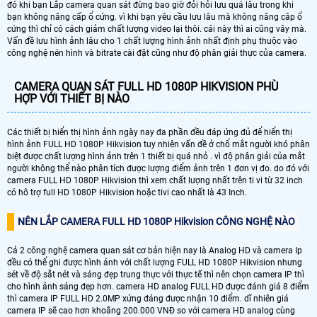
đó khi bạn Lắp camera quan sát đừng bao giờ đỏi hỏi lưu quá lâu trong khi
bạn không nâng cấp ổ cứng. vì khi bạn yêu cầu lưu lâu mà không nâng câp ổ
cứng thì chỉ có cách giảm chất lượng video lại thôi. cái này thì ai cũng vây mà.
Vấn đề lưu hình ảnh lâu cho 1 chất lượng hình ảnh nhất định phụ thuộc vào
công nghệ nén hình và bitrate cài đặt cũng như độ phân giải thực của camera.
CAMERA QUAN SÁT FULL HD 1080P HIKVISION PHÙ
HỢP VỚI THIẾT BỊ NÀO
Các thiết bị hiển thị hình ảnh ngày nay đa phần đều đáp ứng đủ để hiển thị
hình ảnh FULL HD 1080P Hikvision tuy nhiên vấn đề ở chổ mắt người khó phân
biệt được chất lượng hình ảnh trên 1 thiết bị quá nhỏ . vì độ phân giải của mắt
người không thể nào phân tích được lượng điểm ảnh trên 1 đơn vị đo. do đó với
camera FULL HD 1080P Hikvision thì xem chất lượng nhất trên ti vi từ 32 inch
có hô trợ full HD 1080P Hikvision hoặc tivi cao nhất là 43 Inch.
NÊN LẮP CAMERA FULL HD 1080P Hikvision CÔNG NGHỆ NÀO
Cả 2 công nghệ camera quan sát cơ bản hiện nay là Analog HD và camera Ip
đều có thể ghi được hình ảnh với chất lượng FULL HD 1080P Hikvision nhưng
sét về độ sắt nét và sáng đẹp trung thực với thực tế thì nên chọn camera IP thì
cho hình ảnh sáng đẹp hơn. camera HD analog FULL HD được đánh giá 8 điểm
thì camera IP FULL HD 2.0MP xứng đáng được nhận 10 điểm. dĩ nhiên giá
camera IP sẽ cao hơn khoãng 200.000 VNĐ so với camera HD analog cùng