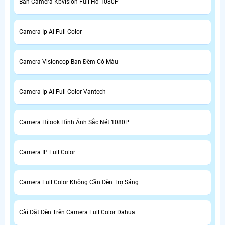
Bán Camera Kbvision Full Hd 1080P
Camera Ip AI Full Color
Camera Visioncop Ban Đêm Có Màu
Camera Ip AI Full Color Vantech
Camera Hilook Hình Ảnh Sắc Nét 1080P
Camera IP Full Color
Camera Full Color Không Cần Đèn Trợ Sáng
Cài Đặt Đèn Trên Camera Full Color Dahua