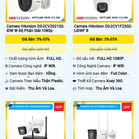
Camera Hikvision DS-2CV2021G2-
Camera Hikvision DS-2CV1F23G2-
IDW W Độ Phân Giải 1080p
LIDWF B
Giá Bán: 5%-35%
Giá Bán: 5%-35%
Giá gốc: Liên Hệ
Giá gốc: Liên Hệ
✨ Chất lượng hình Ảnh :
FULL HD
✨ Độ sắc nét :
FULL HD 1080P .
1080P .
®️ Camera Công nghệ :
IP Wifi.
⚒ Công Nghệ Camera :
IP Wifi.
🔅 Xem Được Ban Đêm :
Hồng
❈ Hình ảnh ban đêm :
Full Color
Ngoại 30m Hồng Ngoại Smart IR.
20m Có Màu Ban Ðêm.
🤹 Camera Theo Mẫu
Thân Plastic.
👑 Thiết Kế Camera
Xoay 360.
️💎 Đặt Điểm :
Thu Âm Và Loa.
️ლ Tích Hợp :
Thu Âm Và Loa.
3
22