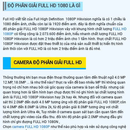
ĐỘ PHÂN GIẢI FULL HD 1080 LÀ GÌ
Full HD viết tắt của Full High Definition 1080P Hikvision nghĩa là có 1 chiều là
1080 điểm ảnh, chiều còn lại là 1920 điểm anh. đây là định nghĩa chuẩn của
đô phân giải FULL HD 1080P Hikvision vây với khung hình chất lượng
FULL HD
1080P
có tổng cộng là 2.073.600 điểm ảnh, hiểu nhanh chất lượng FULL HD
1080P Hikvision là có hơn 2 triệu điểm ảnh cho 1 tấm hình. thực chất FULL HD
1080P Hikvision được đặt theo thiết bị của nhà sản xuất thiết bị hiển thị hình
ảnh thôi còn với FULL HD là có hơn 2 triệu điểm ảnh là đủ nhé.
CAMERA ĐỘ PHÂN GIẢI FULL HD
Thông thường khi bạn mua điện thoại thường quan tâm đến thuật ngữ 4.0 MP
12.MP, 18.0MP ... là như thế nào? thực ra vấn đề bao nhiêu MP thì không quan
trọng nó chỉ hơn nhau bởi cái góc quay của camera là bạn dễ thấy. nhưng cái
quan trọng hơn là tấm hình bạn chụp được thì nó ghi hình lại chất lượng hình
ảnh là FULL HD 1080P Hikvision hay 2k hay 4k. Nhưng đối với camera quan
sát thì 2.0MP đến dưới 4.0 MP tương ứng với độ phân giải FULL HD 1080P, còn
từ 4.0MP đến 8.0MP là Ultra 2k, từ độ phân giải 8.0MP tương ứng vơi chất
lượng hình ảnh Ultra 4k, Tuy nhiên ở camera quan sát bạn cần quan tâm đến
chất lượng ghi video của đầu thu. đôi khi độ phân giải 2.0MP nhưng đầu ghi
hình chỉ ghi đượng FULL HD 1080N ,
Chọn
camera FULL HD 1080P
như thế nào phù hợp và nên sử dụng công nghệ