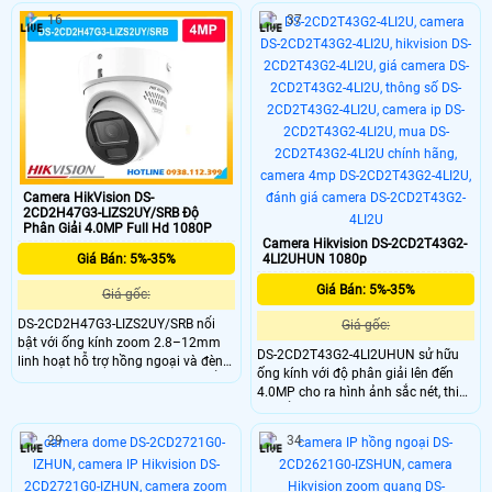
sắc nétcunfg với khả năng zoom
2DE4A225IWG1-E nổi bật nhờ công
16
37
quang học 16X, hồng ngoại 100m
nghệ DarkFighter, lấy nét Self-
và công nghệ DarkFighter cho hình
learning, nhận diện người và
ảnh rõ trong điều kiện thiếu sáng.
phương tiện, hỗ trợ chụp khuôn mặt
Với khả năng chống nước IP67
camera chống nước cức tốt
Camera HikVision DS-
2CD2H47G3-LIZS2UY/SRB Độ
Phân Giải 4.0MP Full Hd 1080P
Camera Hikvision DS-2CD2T43G2-
4LI2UHUN 1080p
Giá Bán: 5%-35%
Giá Bán: 5%-35%
Giá gốc:
DS-2CD2H47G3-LIZS2UY/SRB nổi
Giá gốc:
bật với ống kính zoom 2.8–12mm
DS-2CD2T43G2-4LI2UHUN sử hữu
linh hoạt hỗ trợ hồng ngoại và đèn
ống kính với độ phân giải lên đến
trắng tầm xa 60m cho hình ảnh ổn
4.0MP cho ra hình ảnh sắc nét, thiết
định ngày đêm. Camera còn có hỗ
kế kiểu dáng thân chắc chắn lắp đặt
trợ khe thẻ nhớ 512GB với chuẩn
ngoài trời trang bị chuẩn nén IP 67,
IP67 và chống ăn mòn NEMA 4X
29
34
chống ngược sáng WDR 120dB,
giúp vận hành bền bỉ.
trang bị nhiều tính năng AI phân
biệt người và xe, giảm báo động giả