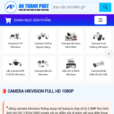
DANH MỤC SẢN PHẨM
Camera AI IP
Camera Chống
Camera Hikvision
Camera Auto
Hikvision
Ngược Sáng
Nhìn Đêm
Traking Hikvision
Hikvision
Lắp Camera Wifi
Camera Ultra 3k
Đầu Ghi 4 Kênh
Camera Nhận
Full HD Hikvision
Hikvision
Hikvision
Diện Khuôn Mặt
Hikvision
CAMERA HIKVISION FULL HD 1080P
dòng camera hikvision thông dụng với trang bị chip xử lý 2.0MP thu hình
ảnh full HD (1920x1080) pixels với ưu điểm giá rẻ giám sát qua điện thoại