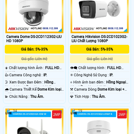
Camera Dome DS-2CD1123G2-LIU
Camera Hikvision DS-2CD1023G2-
HD 1080P
LIU Chất Lượng 1080P
Giá Bán: 5%-35%
Giá Bán: 5%-35%
Giá gốc: Liên Hệ
Giá gốc: Liên Hệ
☀️ Chất lượng hình Ảnh :
FULL HD
👁️‍🗨 Chất lượng hình :
FULL HD
1080P .
1080P .
👍 Camera Công nghệ :
IP.
✳️ Công Nghệ Sử Dụng :
IP.
🌛 Xem Được Ban Đêm :
Hồng
⭐ Hình ảnh ban đêm :
Hồng Ngoại
Ngoại 10m Hồng Ngoại SMD.
10m Hồng Ngoại SMD.
🌧️ Camera Thiết Kế
Dome Kim loại
⚒ Camera Dòng
Dome Kim loại +
+ Nhựa.
Nhựa.
️💫 Chức Năng :
Thu Âm.
️💎 Tích Hợp :
Thu Âm.
34
19