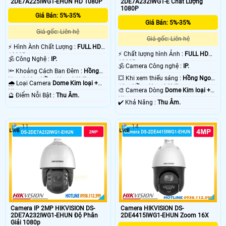
2DE7A225IWG1-EHUN HD 1080P
2DE7A232IWG1-E Chất Lượng
1080P
Giá Bán: 5%-35%
Giá Bán: 5%-35%
Giá gốc: Liên hệ
Giá gốc: Liên hệ
️⚡ Hình Ành Chất Lượng :
FULL HD
️⚡ Chất lượng hình Ảnh :
FULL HD
1080P .
🕉️ Công Nghệ :
IP.
1080P .
🕉️ Camera Công nghệ :
IP.
🔦 Khoảng Cách Ban Đêm :
Hồng
💥 Khi xem thiếu sáng :
Hồng Ngoại
Ngoại 10m Hồng Ngoại SMD.
🌧️ Loại Camera
Dome Kim loại +
10m Hồng Ngoại SMD.
🎨 Camera Dòng
Dome Kim loại +
Nhựa.
️🔮 Điểm Nỗi Bật :
Thu Âm.
Nhựa.
️✔️ Khả Năng :
Thu Âm.
11
14
Camera IP 2MP HIKVISION DS-
Camera HIKVISION DS-
2DE7A232IWG1-EHUN Độ Phân
2DE4415IWG1-EHUN Zoom 16X
Giải 1080p