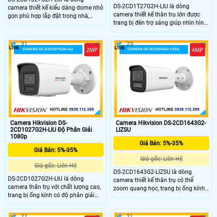
DS-2CD1T27G2H-LIU là dòng
camera thiết kế kiểu dáng dome nhỏ
camera thiết kế thân trụ lớn được
gọn phù hợp lắp đặt trong nhà,
trang bị đèn trợ sáng giúp nhìn hình
trang bị ống kính có độ phân giải
ảnh có màu vào ban đêm với
2.0MP, trang bị đèn trợ sáng giúp
khoảng cách 50m, trang bị chống
nhìn hình ảnh có màu vào ban đêm
31
23
ngược sáng DWDR, tích hợp thêm
lên đến 30m, có micro giúp xem lại
micro thu âm, kèm theo đấy là
kèm hình ảnh.
chuẩn chống nước IP 67.
Camera Hikvision DS-
Camera Hikvision DS-2CD1643G2-
2CD1027G2H-LIU Độ Phân Giải
LIZSU
1080p
Giá Bán: 5%-35%
Giá Bán: 5%-35%
Giá gốc: Liên Hệ
Giá gốc: Liên Hệ
DS-2CD1643G2-LIZSU là dòng
DS-2CD1027G2H-LIU là dòng
camera thiết kế thân trụ có thể
camera thân trụ với chất lượng cao,
zoom quang học, trang bị ống kính
trang bị ống kính có độ phân giải
có độ phân giải 4.0MP cho ra hình
2.0MP cho ra hình ảnh rõ nét, nhìn
ảnh sắc nét, nhìn ban đêm bằng
ban đêm có màu với đèn led khoảng
hồng ngoại và đèn led trợ sáng lên
21
21