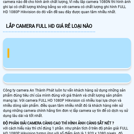
camera nào để cho hình ảnh chất lượng, Vì nếu lắp camera 1080N thì hình ảnh
ghi lại có chất lượng không bằng so với camera có chất lượng ghi hình FULL
HD 1080P Hikvision do đó vấn đề sau đây được quan tâm nhiều nhất.
LẮP CAMERA FULL HD GIÁ RẺ LOẠI NÀO
Công ty camera An Thành Phát luôn tư vấn khách hàng sử dụng những sản
phẩm đúng tiêu chí của mình đúng với giá thành và chất lượng sản phẩm
mang lại. Với camera FULL HD 1080P Hikvision có nhiều loại lựa chọn và
nhiều dòng sản phẩm. điều quan tâm nhiều nhất đó là khách hàng nên sử
dụng những camera chính hãng tìm đơn vị lắp camera uy tín để có dịch vụ sử
dụng lâu dài và tốt nhất.
ĐỘ PHÂN GIẢI CAMERA CÀNG CAO THÌ HÌNH ẢNH CÀNG SẮT NÉT ?
với cách hiểu này thì chỉ đúng 1 phần. như phân tích ở trên độ phân giải FULL
HD 1080P Hikvision tương ứng với số điểm ảnh là 1.920 x 1080 pixels , độ