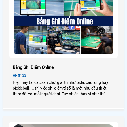
Bảng Ghi Điểm Online
5100
Hiện nay tại các sân chơi giải trí như bida, cầu lông hay
pickleball, ... thì việc ghi điểm tỉ số là một nhu cầu thiết
thực đối với mỗi người chơi. Tuy nhiên thay vì như thủ
công là ghi tỉ số bằng phấn hay bút lông thì gây mất thời
gian mà lại không được rõ ràng. Vì vậy mà hôm nay An
Thành Phát xin được giới thiệu đến các bạn giải pháp
bảng ghi điểm online giúp tối ưu rất nhiều trong quá trình
cập nhật tỉ số bảng điểm.