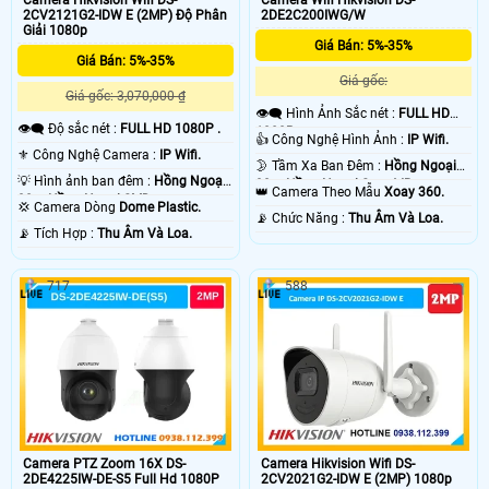
Camera Hikvision Wifi DS-
Camera Wifi Hikvision DS-
2CV2121G2-IDW E (2MP) Độ Phân
2DE2C200IWG/W
Giải 1080p
Giá Bán: 5%-35%
Giá Bán: 5%-35%
Giá gốc:
Giá gốc: 3,070,000 ₫
👁️‍🗨 Hình Ảnh Sắc nét :
FULL HD
👁️‍🗨 Độ sắc nét :
FULL HD 1080P .
1080P .
👍 Công Nghệ Hình Ảnh :
IP Wifi.
⚜️ Công Nghệ Camera :
IP Wifi.
🌛 Tầm Xa Ban Đêm :
Hồng Ngoại
💡 Hình ảnh ban đêm :
Hồng Ngoại
30m Hồng Ngoại Smart IR.
👑 Camera Theo Mẫu
Xoay 360.
30m Hồng Ngoại SMD.
💢 Camera Dòng
Dome Plastic.
️📡 Chức Năng :
Thu Âm Và Loa.
️📡 Tích Hợp :
Thu Âm Và Loa.
717
588
Camera PTZ Zoom 16X DS-
Camera Hikvision Wifi DS-
2DE4225IW-DE-S5 Full Hd 1080P
2CV2021G2-IDW E (2MP) 1080p