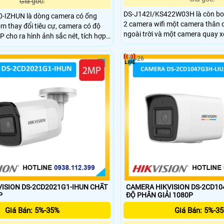
Giá gốc:
DS-J142I/KS422W03H là còn bo
-IZHUN là dòng camera có ống
2 camera wifi một camera thân c
om thay đổi tiêu cự, camera có độ
ngoài trời và một camera quay x
P cho ra hình ảnh sắc nét, tích hợp
quát tốt, có thể đàm thoại 2 chiều
n mặt, vượt hàng rào ảo và xâm
hình ảnh có màu vào ban đêm, đầ
cấm, chuẩn chống nước IP 67 giúp
26
dụng thẻ nhớ để lưu trữ hình ảnh
trời một cách dễ dàng.
SION DS-2CD2021G1-IHUN CHẤT
CAMERA HIKVISION DS-2CD10
P
ĐỘ PHÂN GIẢI 1080P
Giá Bán: 5%-35%
Giá Bán: 5%-3