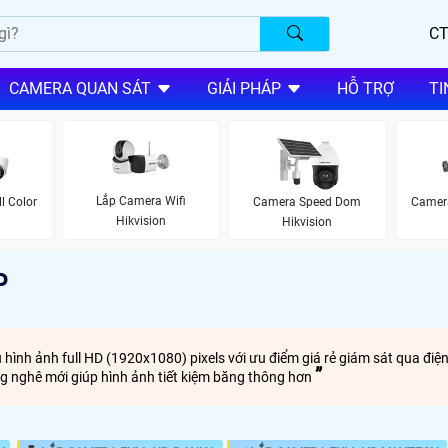
CT
CAMERA QUAN SÁT
GIẢI PHÁP
HỖ TRỢ
TI
Lắp Camera Wifi
l Color
Camera Speed Dom
Camera
Hikvision
Hikvision
P
 hình ảnh full HD (1920x1080) pixels với ưu điểm giá rẻ giám sát qua điệ
g nghê mới giúp hình ảnh tiết kiệm băng thông hơn