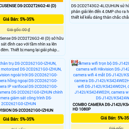
CUSENSE DS-2CD2T26G2-4I (D)
DS-2CD2T43G2-4LI2UHUN sử hữu
phân giải lên đến 4.0MP cho ra h
thiết kế kiểu dáng thân chắc chắ
Giá Bán: 5%-35%
trời trang bị chuẩn nén IP 67, 
WDR 120dB, trang bị nhiều tính 
Giá gốc: 00 ₫
người và xe, giảm báo động giả
Sense DS-2CD2T26G2-4I (D) sở hữu
sát đỉnh cao với tầm nhìn xa lên
đêm. Thiết bị mang lại giải pháp
 vượt trội nhờ tích hợp chip xử lý
 cùng độ phân giải sắc nét. Đây là
0
hợp cho kho hàng, nhà xưởng, bãi
viên rộng
COMBO CAMERA DS-J142I/KS
HD 1080P
ISION DS-2CD2621G0-IZHUN
Giá Bán: 5%-3
Giá Bán: 5%-35%
Giá gốc: