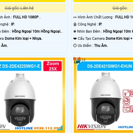
Giá gốc: Liên hệ
Giá gốc:
hình Ảnh :
FULL HD 1080P .
️👀 Hình Ành Chất Lượng :
FULL HD 1
🕉️ Camera Công nghệ :
IP.
🤖️ Công Nghệ :
IP.
🌜 Xem Được Ban Đêm :
Hồng Ngoại 10m Hồng Ngoại
❃ Nhìn Ban Đêm :
Hồng Ngoại 10m 
mera
Dome Kim loại + Nhựa.
👑 Cấu Tạo Camera
Dome Kim loại +
 Âm.
️💮 Ưu Điểm :
Thu Âm.
19