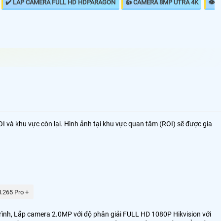
✔️ LẮP CAMERA FULL HD HDPARAGON
👍 CAMERA 8MP UTRA 4K
👁
 hầu như tất cả các hình ảnh nhìn thấy trên điện thoại ,
tính thì có chất lượng FULL HD 1080P Hikvision chiếm
 và khu vực còn lại. Hình ảnh tại khu vực quan tâm (ROI) sẽ được gia
với camera FULL HD 1080P Hikvision cũng phát triển
hiết bị hiển thị hình ảnh. Ưu điểm của camera FULL HD
sion là giá rẻ hình ảnh có độ sắt nét đáp ứng với nhu
g.
.265 Pro +
 analog, tuy gí camera có sự khác nhau rõ rệt đến hơn 1.200.000 VNĐ c
lượng. 😱
ình, Lắp camera 2.0MP với độ phân giải FULL HD 1080P Hikvision với