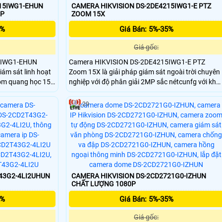
215IWG1-EHUN
CAMERA HIKVISION DS-2DE4215IWG1-E PTZ
0P
ZOOM 15X
5%
Giá Bán: 5%-35%
Giá gốc:
5IWG1-EHUN
Camera HIKVISION DS-2DE4215IWG1-E PTZ
ám sát linh hoạt
Zoom 15X là giải pháp giám sát ngoài trời chuyên
zoom quang học 15X
nghiệp với độ phân giải 2MP sắc nétcunfg với khả
 DarkFighter cho
năng zoom quang học 16X, hồng ngoại 100m và
hiếu sáng, kết hợp
công nghệ DarkFighter cho hình ảnh rõ trong điều
29
ai chiều và chuẩn
kiện thiếu sáng. Với khả năng chống nước IP67
 trời.
camera chống nước cức tốt
43G2-4LI2UHUN
CAMERA HIKVISION DS-2CD2721G0-IZHUN
CHẤT LƯỢNG 1080P
5%
Giá Bán: 5%-35%
Giá gốc: