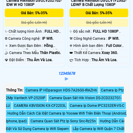
Camera Hikvision DS-2CV2021G2-
Camera Hikvision DS-2CV1F23G2-
IDW W HD 1080P
LIDWF B Chất Lượng 1080P
Giá Bán: 5%-35%
Giá Bán: 5%-35%
Giá gốc: Liên Hệ
Giá gốc: Liên Hệ
✨ Chất lượng hình Ảnh :
FULL HD
✨ Độ sắc nét :
FULL HD 1080P .
1080P .
®️ Camera Công nghệ :
IP Wifi.
⚒ Công Nghệ Camera :
IP Wifi.
🔅 Xem Được Ban Đêm :
Hồng
❈ Hình ảnh ban đêm :
Full Color
Ngoại 30m Hồng Ngoại Smart IR.
20m Có Màu Ban Ðêm.
🤹 Camera Theo Mẫu
Thân Plastic.
👑 Thiết Kế Camera
Xoay 360.
️💎 Đặt Điểm :
Thu Âm Và Loa.
️ლ Tích Hợp :
Thu Âm Và Loa.
1
2
3
4
5
6
7
8
⫸
Thông Tin:
Camera IP HDparagon HDS-7A26G0-IRAZH6
Camera Ip Ptz
2Mp Vantech VP-2520IP
Camera Quan Sát Hik Vision DS-2CD2327G1-
LU
CAMERA KBVISION KX-CF2203L
Camera Ip Dome IPC3232ER-VS-C
Hướng Dẫn Cách Cài Đặt Camera Ip Yoosee Wifi Trên Điện Thoại (Android,
Iphone, Ipad)
Camera Quan Sát Ptz Ip Sony Snc-Rz25n
Hướng Dẫn Cài
Đặt Và Sử Dụng Camera Ip Wifi Siepem
Lắp Camera Ip Wifi Quận 7 Chất