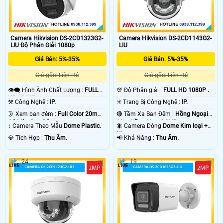
Camera Hikvision DS-2CD1323G2-
Camera Hikvision DS-2CD1143G2-
LIU Độ Phân Giải 1080p
LIU
Giá Bán: 5%-35%
Giá Bán: 5%-35%
Giá gốc: Liên Hệ
Giá gốc: Liên Hệ
👁️‍🗨 Hình Ành Chất Lượng :
FULL
💯 Độ Phân giải :
FULL HD 1080P .
HD 1080P .
⚒ Công Nghệ :
IP.
✳️ Trang Bị Công Nghệ :
IP.
🌛 Xem ban đêm :
Full Color 20m
🔴 Tầm Xa Ban Đêm :
Hồng Ngoại
Có Màu Ban Ðêm.
10m Hồng Ngoại SMD.
↕️ Camera Theo Mẫu
Dome Plastic.
🐜 Camera Dòng
Dome Kim loại +
Nhựa.
️💎 Tích Hợp :
Thu Âm.
️📢 Khả Năng :
Thu Âm.
24
19