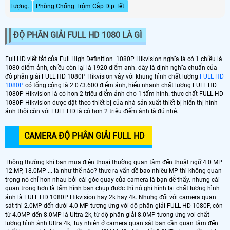
Lượng.
Phòng Chống Trộm Cắp Dịp Tết.
ĐỘ PHÂN GIẢI FULL HD 1080 LÀ GÌ
Full HD viết tắt của Full High Definition 1080P Hikvision nghĩa là có 1 chiều là
1080 điểm ảnh, chiều còn lại là 1920 điểm anh. đây là định nghĩa chuẩn của
đô phân giải FULL HD 1080P Hikvision vây với khung hình chất lượng
FULL HD
1080P
có tổng cộng là 2.073.600 điểm ảnh, hiểu nhanh chất lượng FULL HD
1080P Hikvision là có hơn 2 triệu điểm ảnh cho 1 tấm hình. thực chất FULL HD
1080P Hikvision được đặt theo thiết bị của nhà sản xuất thiết bị hiển thị hình
ảnh thôi còn với FULL HD là có hơn 2 triệu điểm ảnh là đủ nhé.
CAMERA ĐỘ PHÂN GIẢI FULL HD
Thông thường khi bạn mua điện thoại thường quan tâm đến thuật ngữ 4.0 MP
12.MP, 18.0MP ... là như thế nào? thực ra vấn đề bao nhiêu MP thì không quan
trọng nó chỉ hơn nhau bởi cái góc quay của camera là bạn dễ thấy. nhưng cái
quan trọng hơn là tấm hình bạn chụp được thì nó ghi hình lại chất lượng hình
ảnh là FULL HD 1080P Hikvision hay 2k hay 4k. Nhưng đối với camera quan
sát thì 2.0MP đến dưới 4.0 MP tương ứng với độ phân giải FULL HD 1080P, còn
từ 4.0MP đến 8.0MP là Ultra 2k, từ độ phân giải 8.0MP tương ứng vơi chất
lượng hình ảnh Ultra 4k, Tuy nhiên ở camera quan sát bạn cần quan tâm đến