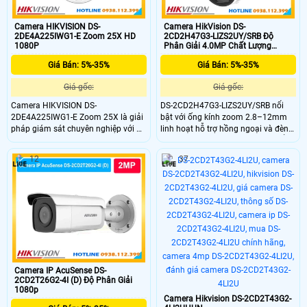
Camera HIKVISION DS-
Camera HikVision DS-
2DE4A225IWG1-E Zoom 25X HD
2CD2H47G3-LIZS2UY/SRB Độ
1080P
Phân Giải 4.0MP Chất Lượng
1080P
Giá Bán: 5%-35%
Giá Bán: 5%-35%
Giá gốc:
Giá gốc:
Camera HIKVISION DS-
DS-2CD2H47G3-LIZS2UY/SRB nổi
2DE4A225IWG1-E Zoom 25X là giải
bật với ống kính zoom 2.8–12mm
pháp giám sát chuyên nghiệp với độ
linh hoạt hỗ trợ hồng ngoại và đèn
phân giải 2MP zoom quang học 25×
trắng tầm xa 60m cho hình ảnh ổn
và hồng ngoại 50m. DS-
định ngày đêm. Camera còn có hỗ
12
37
2DE4A225IWG1-E nổi bật nhờ công
trợ khe thẻ nhớ 512GB với chuẩn
nghệ DarkFighter, lấy nét Self-
IP67 và chống ăn mòn NEMA 4X
learning, nhận diện người và
giúp vận hành bền bỉ.
phương tiện, hỗ trợ chụp khuôn mặt
Camera IP AcuSense DS-
2CD2T26G2-4I (D) Độ Phân Giải
1080p
Camera Hikvision DS-2CD2T43G2-