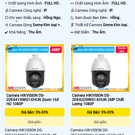
️⚡ Chất lượng hình Ảnh :
FULL HD
️👀 Chất lượng hình Ảnh :
FULL HD
1080P .
1080P .
🕉️ Camera Công nghệ :
IP.
🕉️ Camera Công nghệ :
IP.
💥 Khi xem thiếu sáng :
Hồng Ngoại
🌜 Xem Được Ban Đêm :
Hồng
10m Hồng Ngoại SMD.
Ngoại 10m Hồng Ngoại SMD.
🎨 Camera Dòng
Dome Kim loại +
🗜️ Thiết Kế Camera
Dome Kim loại
Nhựa.
+ Nhựa.
️✔️ Khả Năng :
Thu Âm.
️↭ Đặt Điểm :
Thu Âm.
15
15
Camera HIKVISION DS-
Camera HIKVISION DS-
2DE4415IWG1-EHUN Zoom 16X
2DE4225IWG1-EHUN 2MP Chất
HD 1080P
Lượng 1080P
Giá Bán: 5%-35%
Giá Bán: 5%-35%
Giá gốc:
Giá gốc:
Camera HIKVISION DS-
Camera HIKVISION DS-