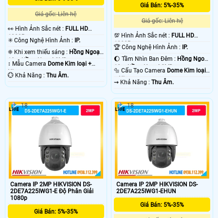
Giá Bán: 5%-35%
Giá gốc: Liên hệ
Giá gốc: Liên hệ
️👀 Hình Ảnh Sắc nét :
FULL HD
💯 Hình Ảnh Sắc nét :
FULL HD
1080P .
✳️ Công Nghệ Hình Ảnh :
IP.
1080P .
🏆 Công Nghệ Hình Ảnh :
IP.
❈ Khi xem thiếu sáng :
Hồng Ngoại
🌔 Tầm Nhìn Ban Đêm :
Hồng Ngoại
10m Hồng Ngoại SMD.
↕️ Mẫu Camera
Dome Kim loại +
10m Hồng Ngoại SMD.
🔩 Cấu Tạo Camera
Dome Kim loại
Nhựa.
️💮 Khả Năng :
Thu Âm.
+ Nhựa.
️⇝ Khả Năng :
Thu Âm.
18
18
Camera IP 2MP HIKVISION DS-
Camera IP 2MP HIKVISION DS-
2DE7A225IWG1-E Độ Phân Giải
2DE7A225IWG1-EHUN
1080p
Giá Bán: 5%-35%
Giá Bán: 5%-35%