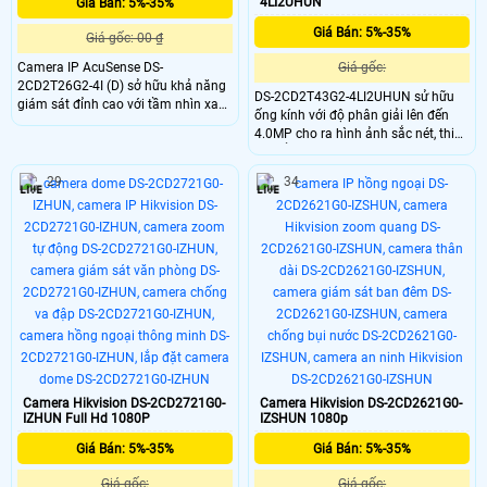
4LI2UHUN
Giá Bán: 5%-35%
Giá Bán: 5%-35%
Giá gốc: 00 ₫
Camera IP AcuSense DS-
Giá gốc:
2CD2T26G2-4I (D) sở hữu khả năng
DS-2CD2T43G2-4LI2UHUN sử hữu
giám sát đỉnh cao với tầm nhìn xa
ống kính với độ phân giải lên đến
lên đến 80m trong đêm. Thiết bị
4.0MP cho ra hình ảnh sắc nét, thiết
mang lại giải pháp quản lý an ninh
kế kiểu dáng thân chắc chắn lắp đặt
vượt trội nhờ tích hợp chip xử lý
ngoài trời trang bị chuẩn nén IP 67,
CMOS tiên tiến cùng độ phân giải
29
34
chống ngược sáng WDR 120dB,
sắc nét. Đây là giải pháp phù hợp
trang bị nhiều tính năng AI phân
cho kho hàng, nhà xưởng, bãi xe,
biệt người và xe, giảm báo động giả
hay khuôn viên rộng
Camera Hikvision DS-2CD2721G0-
Camera Hikvision DS-2CD2621G0-
IZHUN Full Hd 1080P
IZSHUN 1080p
Giá Bán: 5%-35%
Giá Bán: 5%-35%
Giá gốc:
Giá gốc: