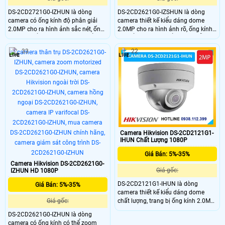
DS-2CD2721G0-IZHUN là dòng
DS-2CD2621G0-IZSHUN là dòng
camera có ống kính độ phân giải
camera thiết kế kiểu dáng dome
2.0MP cho ra hình ảnh sắc nét, ống
2.0MP cho ra hình ảnh rõ, ống kính
kính có thể zoom tự động, chuẩn
có thể zoom thay đổi tiêu cự dễ
nén hình ảnh H.265+, trang bị tính
dàng, trang bị nhiều tính năng
33
22
năng thông minh, phát hiện khuôn
thông minh, phát hiện khuôn mặt,
mặt, phát hiện người vào khu vực
phát hiện đột nhập, hàng rào ảo,
cấm, phát hiện vượt rào ảo.
trang bị chống nước IP 67
Camera Hikvision DS-2CD2121G1-
IHUN Chất Lượng 1080P
Giá Bán: 5%-35%
Camera Hikvision DS-2CD2621G0-
Giá gốc:
IZHUN HD 1080P
DS-2CD2121G1-IHUN là dòng
Giá Bán: 5%-35%
camera thiết kế kiểu dáng dome
chất lượng, trang bị ống kính 2.0MP
Giá gốc:
cho ra hình ảnh sắc nét, chống
DS-2CD2621G0-IZHUN là dòng
ngược sáng WDR 120dB, có thể cấp
camera có ống kính có thể zoom