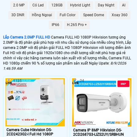
🏆 Camera Wifi FULL HD 1080P
2.0 MP
Có Led
128GB
Hybrid Light
Day Night
AI
1.100.000 VNĐ
KN-H21W
3D DNR
Hồng Ngoại
Full Color
Speed Dome
Xoay 360
👍 Lắp Trọn Bộ Camera FULL HD 1080P
IP66
H.265 Pro +
5.900.000 VNĐ
Camera Gia Đình
Lắp Camera 2.0MP FULL HD
Camera FULL HD 1080P Hikvision tương ứng
💥 Camera FULL HD 1080N cửa Hàng
2.0MP là độ phân giải phù hợp với nhu cầu sử dụng của nhiều công trình, Lắp
camera 2.0MP với độ phân giải FULL HD 1080P Hikvision với lượng điểm ảnh
Full HD với độ phân giải 1920x1080 cho chất lượng sắt nét phù hợp giá rẻ
4.300,000 VNĐ
Camera Cửa Hàng
chính vì vây các hãng camera luôn sản xuất với số lượng nhiều, Camera FULL
HD 1080p chiếm 90 % số lượng sản phẩm sản xuất Ngày Upate:
8/9/2026
🔥 Lắp Camera FULL HD 1080N FULL Color
1:46:59 AM
5.950.000 VNĐ
Camera FULL HD Hikvision
1125
24
💃 hiện nay hầu như tất cả các hình ảnh nhìn thấy trên điện thoại , Ipad, máy
tính thì có chất lượng FULL HD 1080P Hikvision chiếm 80% do đó với
camera FULL HD 1080P Hikvision cũng phát triển dựa theo thiết bị hiển thị
hình ảnh. Ưu điểm của camera FULL HD 1080P Hikvision là giá rẻ hình ảnh
có độ sắt nét đáp ứng với nhu cầu sử dụng.
💎 Lắp camera FULL HD 1080P Hikvision công nghệ Ip cho hình ảnh sắt nét
hơn rất nhiều so với camera FULL HD 1080P Hikvision công nghệ HD analog,
Camera Cube Hikvision DS-
Camera IP 8MP Hikvision DS-
tuy gí camera có sự khác nhau rõ rệt đến hơn 1.200.000 VNĐ cho 1 bộ 4
2CD2423G2-I Full Hd 1080P
2CD2687G3-LIZS2UY/SRBHUN
camera , nhưng hình ảnh chất lượng chuẩn của camera IP sáng đẹp trong hơn