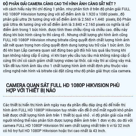
ĐỘ PHÂN GIẢI CAMERA CÀNG CAO THÌ HÌNH ẢNH CÀNG SẮT NÉT ?
với cách hiểu này thì chỉ đúng 1 phần. như phân tích ở trên độ phân giải FULL
HD 1080P Hikvision tương ứng với số điểm ảnh là 1.920 x 1080 pixels , độ
phân giải ultra 2k tương ứng với số điểm ảnh là 2.560 × 1.440 pixels, Độ Phân
giải Ultra 4k tương ứng với số điểm ảnh là 3.840 × 2.160 pixels co nghĩa là số
điểm ảnh trong 1 bức hình. được tính theo chiều rộng và chiều cao. điều này
đúng khi bức hình càng to thì càng rõ . Nhưng chất lượng ghi hình ảnh cũng
FULL HD 1080P Hikvision nhưng bitrate cũng quyết định chất lượng hình ảnh
sắt nét quan trọng hơn cũng quyết định dung lượng lưu trữ của 1 bức ảnh. Do
đó khi bạn Lắp camera quan sát đừng bao giờ đỏi hỏi lưu quá lâu trong khi
bạn không nâng cấp ổ cứng. vì khi bạn yêu cầu lưu lâu mà không nâng câp ổ
cứng thì chỉ có cách giảm chất lượng video lại thôi. cái này thì ai cũng vây mà.
Vấn đề lưu hình ảnh lâu cho 1 chất lượng hình ảnh nhất định phụ thuộc vào
công nghệ nén hình và bitrate cài đặt cũng như độ phân giải thực của camera.
CAMERA QUAN SÁT FULL HD 1080P HIKVISION PHÙ
HỢP VỚI THIẾT BỊ NÀO
Các thiết bị hiển thị hình ảnh ngày nay đa phần đều đáp ứng đủ để hiển thị
hình ảnh FULL HD 1080P Hikvision tuy nhiên vấn đề ở chổ mắt người khó phân
biệt được chất lượng hình ảnh trên 1 thiết bị quá nhỏ . vì độ phân giải của mắt
người không thể nào phân tích được lượng điểm ảnh trên 1 đơn vị đo. do đó với
camera FULL HD 1080P Hikvision thì xem chất lượng nhất trên ti vi từ 32 inch
có hô trợ full HD 1080P Hikvision hoặc tivi cao nhất là 43 Inch.