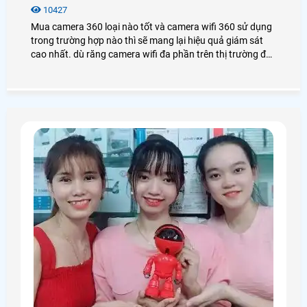
10427
Mua camera 360 loại nào tốt và camera wifi 360 sử dụng
trong trường hợp nào thì sẽ mang lại hiệu quả giám sát
cao nhất. dù răng camera wifi đa phần trên thị trường đều
tích hợp xoay 360 độ tuy giá camera xoay 360 cao hơn so
với camera wifi cố định không nhiều nhưng lắp camera
wifi 360 cũng có nhiều ưu điểm và nhượt điểm của nó.