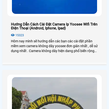
Hướng Dẫn Cách Cài Đặt Camera Ip Yoosee Wifi Trên
Điện Thoại (Android, Iphone, Ipad)
15323
Hôm nay mình sẽ hướng dẫn các bạn các cài đặt phần
mềm xem camera không dây yoosee đơn giản nhất , dễ sử
dụng nhất . Camera không dây hiện dang phổ biến rộng
rãi trên thị trường hiện nay nhờ vào các tính năng hay ưu
điểm của nó không cần kéo dây trong nhà chỉ cần có sóng
wifi là có thể kết nối được.