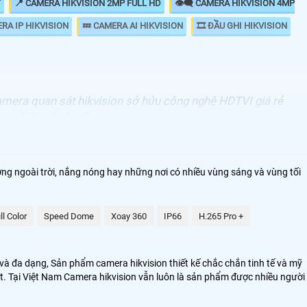
T
📍 CAMERA HIKVISION 2MP FULL HD
👁️‍🗨️ CAMERA HIKVISION 4MP
ERA IP HIKVISION
💤 CAMERA AI HIKVISION
🎞 ĐẦU GHI HIKVISION
camera quan sát hikvision sở hửu công nghệ HDTVI giá rẻ
ong những dự án 🔮
ờng ngoài trời, nắng nóng hay những nơi có nhiều vùng sáng và vùng tối
ll Color
Speed Dome
Xoay 360
IP66
H.265 Pro +
và đa dạng, Sản phẩm camera hikvision thiết kế chắc chắn tinh tế và mỹ
át. Tại Việt Nam Camera hikvision vẫn luôn là sản phẩm được nhiều người
ghệ AL thông minh, Với khả nằng bảo mật cao camera hikvision luôn được