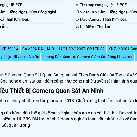
⚛️ Sử dụng công nghệ :
IP POE.
⚜️ Tích hợp công nghệ :
IP POE.
🌔 Tầm Xa Ban Đêm :
Hồng Ngoại 60m Công nghệ
💥 Video Ban Đêm :
Hồng Ngoại 60m
DarkFighter.
 Kế
Thân Kim loại.
🗜️ Mẫu Camera
Thân Kim loại.
u Âm.
️💫 Ưu Điểm :
Thu Âm.
h VP-5011A
CAMERA DAHUA DH-HAC-HDW1239TLQP-LED-S2
XNZ-L6320A Cam
g Hiệu Hikvision Giá Rẻ
Hướng Dẫn Xem Lại Camera Giám Sát Dòng Hikvision
i về Camera Quan Sát Quan Sát quan sát Theo Đánh Giá của Tạp chí A&S (Tạ
công nghệ giám sát ban đêm cũng như công nghệ truyền tải hình ảnh qua
ều Thiết Bị Camera Quan Sát An Ninh
án chạy nhất trên thế giới năm 2018. Chất lượng hình ảnh sắt nét và l
 cấp hàng đầu thế giới về các về giải pháp an ninh và thiết bị giám sát
, hiện tại HIKVISION trở thành 1 doanh nghiệp toàn cầu phát triển về C
 Sát quan trọng