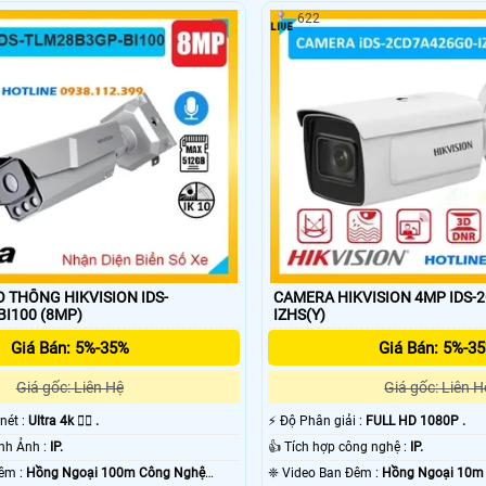
622
i qua nhiều thiết bị giám sát cùng lúc. Với sự phá triển của công nghệ 
 dự án lắp cho gia đình văn phòng cửa hàng và nhà xưởng.
 THÔNG HIKVISION IDS-
CAMERA HIKVISION 4MP IDS-
I100 (8MP)
IZHS(Y)
Giá Bán: 5%-35%
Giá Bán: 5%-3
Giá gốc: Liên Hệ
Giá gốc: Liên H
 nét :
Ultra 4k 👍🏾 .
️⚡ Độ Phân giải :
FULL HD 1080P .
⚒ Công Nghệ Hình Ảnh :
IP.
👍 Tích hợp công nghệ :
IP.
✪ Tầm Xa Ban Đêm :
Hồng Ngoại 100m Công Nghệ
❈ Video Ban Đêm :
Hồng Ngoại 10m