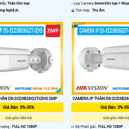
o Mẫu
Thân Kim loại.
↕️ Loại Camera
Dome Kim loại + Nhự
ng Nghệ AI.
️🔮 Tích Hợp :
Thu Âm.
577
HÂN DS-2CD3B26G2T-IZHS 2MP
CAMERA IP THÂN DS-2CD3B26
Giá Bán: 5%-35%
Giá Bán: 5%-3
Giá gốc: liên hệ
Giá gốc: liên h
t lượng :
FULL HD 1080P .
️👀 Độ Phân giải :
FULL HD 1080P .