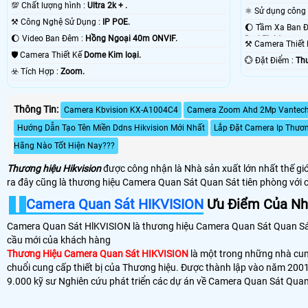
💯 Chất lượng hình :
Ultra 2k + .
⚒ Công Nghệ Sử Dụng :
IP POE.
🌔 Video Ban Đêm :
Hồng Ngoại 40m ONVIF.
DarkFighter.
⚒ Camera Thiết
🛡 Camera Thiết Kế
Dome Kim loại.
️💮 Đặt Điểm :
Th
️☣️ Tích Hợp :
Zoom.
Thông Tin:
Camera Kbvision KX-A1004C4
Camera Zoom Ahd 2Mp Vantec
Hướng Dẫn Tạo Tên Miền Ddns Hikvision Mới Nhất
Lắp Đặt Camera Ip Thươn
Hãng Nào Tốt Hiện Nay???
Thương hiệu Hikvision
được công nhận là Nhà sản xuất lớn nhất thế giớ
ra đây cũng là thương hiệu Camera Quan Sát Quan Sát tiên phòng với 
Camera Quan Sát HIKVISION
Ưu Điểm Của Nhi
Camera Quan Sát HlKVISION là thương hiệu Camera Quan Sát Quan Sát b
cầu mới của khách hàng
Thương Hiệu Camera Quan Sát HIKVISION
là một trong những nhà cung
chuổi cung cấp thiết bị của Thương hiệu. Được thành lập vào năm 2001
9.000 kỹ sư Nghiên cứu phát triển các dự án về Camera Quan Sát Quan