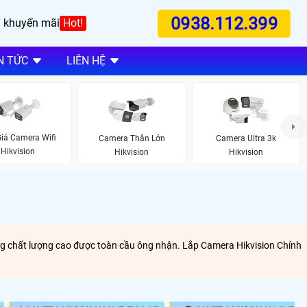
0938.112.399
 khuyến mãi
Hot!
N TỨC
LIÊN HỆ
iá Camera Wifi
Camera Thân Lớn
Camera Ultra 3k
Hikvision
Hikvision
Hikvision
ưng chất lượng cao được toàn cầu ông nhận. Lắp Camera Hikvision Chính