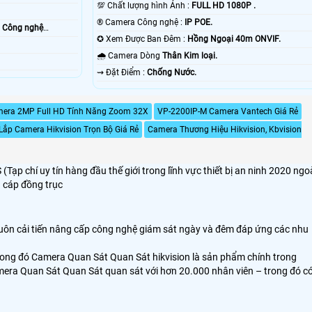
💯 Chất lượng hình Ảnh :
FULL HD 1080P .
®️ Camera Công nghệ :
IP POE.
 Công nghệ
✪ Xem Được Ban Đêm :
Hồng Ngoại 40m ONVIF.
🌧️ Camera Dòng
Thân Kim loại.
️⇝ Đặt Điểm :
Chống Nước.
era 2MP Full HD Tính Năng Zoom 32X
VP-2200IP-M Camera Vantech Giá Rẻ
Lắp Camera Hikvision Trọn Bộ Giá Rẻ
Camera Thương Hiệu Hikvision, Kbvision
p chí uy tín hàng đầu thế giới trong lĩnh vực thiết bị an ninh 2020 ngo
 cáp đồng trục
uôn cải tiến nâng cấp công nghệ giám sát ngày và đêm đáp ứng các nhu
 trong đó Camera Quan Sát Quan Sát hikvision là sản phẩm chính trong
amera Quan Sát Quan Sát quan sát với hơn 20.000 nhân viên – trong đó c