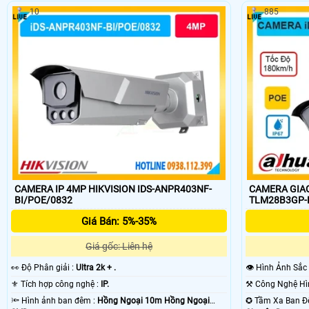
10
885
nhiều khách hàng lựa chọn. Camera hikvision hình ảnh trung thực kết nố
khả năng giám sát hình ảnh sắt nét. Camera hikvision phù hợp cho các
CAMERA IP 4MP HIKVISION IDS-ANPR403NF-
CAMERA GIAO
BI/POE/0832
TLM28B3GP-B
Giá Bán: 5%-35%
Giá gốc: Liên hệ
️👀 Độ Phân giải :
Ultra 2k + .
👁 Hình Ảnh Sắc
⚜️ Tích hợp công nghệ :
IP.
🔦 Hình ảnh ban đêm :
Hồng Ngoại 10m Hồng Ngoại