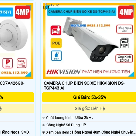
1232
giám sát ban đêm cũng như chip xứ lý hình ảnh camera hikvision giúp cho
2CD7A426G0-
CAMERA CHỤP BIỂN SỐ XE HIKVISION DS-
TGP443-AI
5%
Giá Bán: 5%-35%
ệ
Giá gốc: Liên Hệ
✨ Chất lượng hình :
Ultra 2k + .
'
⚛️ Công Nghệ Sử Dụng :
IP.
 Hồng Ngoại SMD.
❃ Xem ban đêm :
Hồng Ngoại 40m Công Nghệ Chuyên