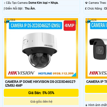
SMD.
Chuyên Dụng.
↕️ Cấu Tạo Camera
Dome Kim loại + Nhựa.
💎 Camera The
️ƒ Điểm Nỗi Bật :
Thu Âm.
️₤ Chức Năng :
Cô
584
624
CAMERA IP DOME HIKVISION DS-2CD3D46G2T-
CAMERA IP T
IZMSU 4MP
Giá Bán: 5%-35%
Giá gốc: liên hệ
☀️ Hình ảnh chấ