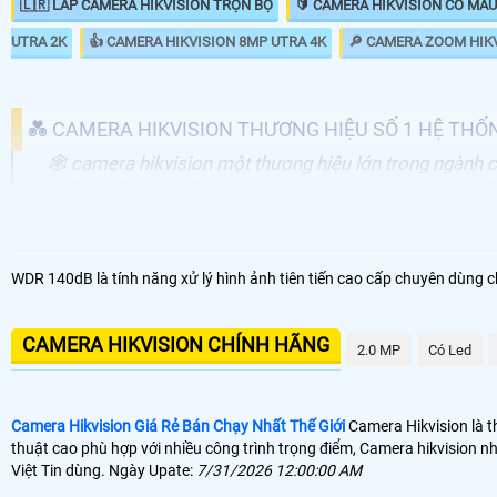
🇱🇷 LẮP CAMERA HIKVISION TRỌN BỘ
🔰 CAMERA HIKVISION CÓ MÀ
UTRA 2K
👍 CAMERA HIKVISION 8MP UTRA 4K
🔎 CAMERA ZOOM HIK
💑 CAMERA HIKVISION THƯƠNG HIỆU SỐ 1 HỆ THỐ
🕸️ camera hikvision một thương hiệu lớn trong ngành 
nhất là nền tảng để phát triển các công nghệ camera 
🌀 Xuất xứ Camera HIKVISION
Trun
WDR 140dB là tính năng xử lý hình ảnh tiên tiến cao cấp chuyên dùng c
Came
🕹 Sản Phẩm Camera Hikvision
CAMERA HIKVISION CHÍNH HÃNG
2.0 MP
Có Led
520,
🏠 Gía Camera Hikvision
50% 
🆗 Chiết Khấu Camera Hikvision
Camera Hikvision Giá Rẻ Bán Chạy Nhất Thế Giới
Camera Hikvision là t
thuật cao phù hợp với nhiều công trình trọng điểm, Camera hikvision n
Việt Tin dùng. Ngày Upate:
7/31/2026 12:00:00 AM
Camera hikvision
là lựa chọn tốt giá rẻ chất lượng hình ảnh sắt nét 