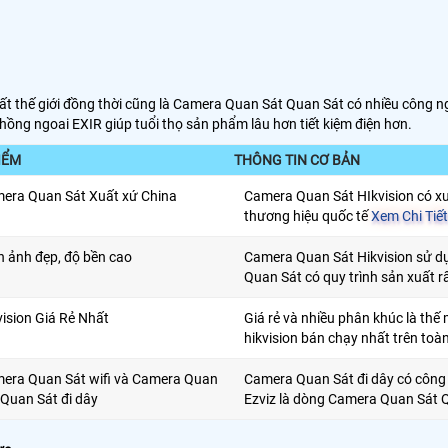
 thế giới đồng thời cũng là Camera Quan Sát Quan Sát có nhiều công n
ồng ngoai EXIR giúp tuổi thọ sản phẩm lâu hơn tiết kiệm điện hơn.
IỂM
THÔNG TIN CƠ BẢN
era Quan Sát Xuất xứ China
Camera Quan Sát HIkvision có xu
thương hiệu quốc tế
Xem Chi Tiết
h ảnh đẹp, độ bền cao
Camera Quan Sát Hikvision sử d
Quan Sát có quy trình sản xuất r
vision Giá Rẻ Nhất
Giá rẻ và nhiều phân khúc là th
hikvision bán chạy nhất trên toàn
era Quan Sát wifi và Camera Quan
Camera Quan Sát đi dây có công
 Quan Sát đi dây
Ezviz là dòng Camera Quan Sát Q