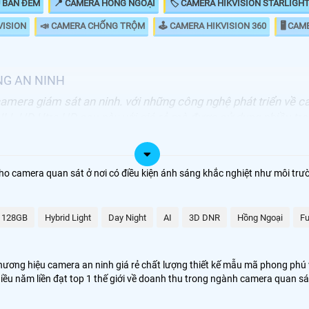
U BAN ĐÊM
📍 CAMERA HỒNG NGOẠI
🏷 CAMERA HIKVISION STARLIGH
VISION
📣 CAMERA CHỐNG TRỘM
🕹 CAMERA HIKVISION 360
🖥 CAM
NG AN NINH
camera giám sát an ninh. với những công nghệ phát triển về 
FULL HD Utra HD sau này với giá rẻ mà được sử dụng nhiều tr
g Quốc
Thương hiệu camera hikvision
ho camera quan sát ở nơi có điều kiện ánh sáng khắc nghiệt như môi trư
ra, Chuôn cửa, Khóa Từ, máy chấm công
128GB
Hybrid Light
Day Night
AI
3D DNR
Hồng Ngoại
Fu
000 VNĐ
Lắp Camera Hikvision Giá rẻ
+
Giá Camera Hikvision
hương hiệu camera an ninh giá rẻ chất lượng thiết kế mẫu mã phong phú 
hiều năm liền đạt top 1 thế giới về doanh thu trong ngành camera quan s
FULL HD 1080P và các dòng sản phẩm camera hikvision cao cấp có công n