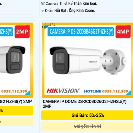
Dụng.
a.
🕸️ Camera Thiết Kế
Thân Kim loại.
️✨ Điểm Nỗi Bật :
Ống Kính Zoom.
424
G2T-IZHS(Y) 2MP
CAMERA IP DOME DS-2CD3D26G2T-IZHSU(Y)
2MP
5%
Giá Bán: 5%-35%
ệ
Giá gốc: liên hệ