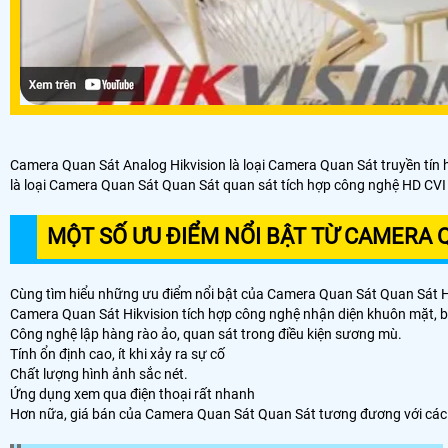
Camera Quan Sát Analog Hikvision là loại Camera Quan Sát truyền tín h
là loại Camera Quan Sát Quan Sát quan sát tích hợp công nghệ HD CVI c
MỘT SỐ ƯU ĐIỂM NỔI BẬT TỪ CAMERA 
Cùng tìm hiểu những ưu điểm nổi bật của Camera Quan Sát Quan Sát Hi
Camera Quan Sát Hikvision tích hợp công nghệ nhận diện khuôn mặt, b
Công nghệ lập hàng rào ảo, quan sát trong điều kiện sương mù.
Tính ổn định cao, ít khi xảy ra sự cố
Chất lượng hình ảnh sắc nét.
Ứng dụng xem qua điện thoại rất nhanh
Hơn nữa, giá bán của Camera Quan Sát Quan Sát tương đương với các