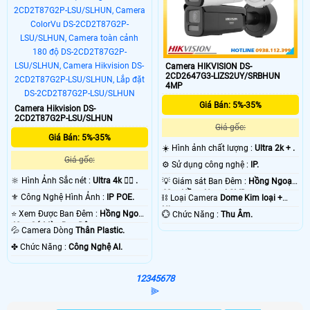
Camera HIKVISION DS-
2CD2647G3-LIZS2UY/SRBHUN
4MP
Giá Bán: 5%-35%
Camera Hikvision DS-
2CD2T87G2P-LSU/SLHUN
Giá gốc:
Giá Bán: 5%-35%
☀️ Hình ảnh chất lượng :
Ultra 2k + .
Giá gốc:
⚙ Sử dụng công nghệ :
IP.
🔆 Hình Ảnh Sắc nét :
Ultra 4k 👍🏾 .
💡 Giám sát Ban Đêm :
Hồng Ngoại
60m Hồng Ngoại SMD.
⚜️ Công Nghệ Hình Ảnh :
IP POE.
⛓ Loại Camera
Dome Kim loại +
Nhựa.
⭐ Xem Được Ban Đêm :
Hồng Ngoại
️💮 Chức Năng :
Thu Âm.
40m Có Màu Ban Ðêm.
💦 Camera Dòng
Thân Plastic.
️✤ Chức Năng :
Công Nghệ AI.
1
2
3
4
5
6
7
8
⫸