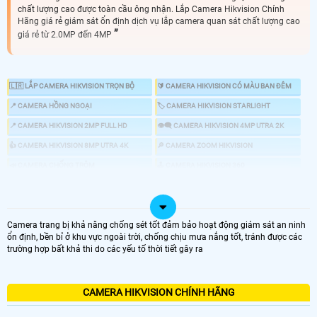
chất lượng cao được toàn cầu ông nhận. Lắp Camera Hikvision Chính
Hãng giá rẻ giám sát ổn định dịch vụ lắp camera quan sát chất lượng cao
giá rẻ từ 2.0MP đến 4MP
🇱🇷 LẮP CAMERA HIKVISION TRỌN BỘ
🔰 CAMERA HIKVISION CÓ MÀU BAN ĐÊM
📍 CAMERA HỒNG NGOẠI
🏷 CAMERA HIKVISION STARLIGHT
📍 CAMERA HIKVISION 2MP FULL HD
👁️‍🗨️ CAMERA HIKVISION 4MP UTRA 2K
👍 CAMERA HIKVISION 8MP UTRA 4K
🔎 CAMERA ZOOM HIKVISION
📣 CAMERA CHỐNG TRỘM
🕹 CAMERA HIKVISION 360
🖥 CAMERA IP HIKVISION
💤 CAMERA AI HIKVISION
🎞 ĐẦU GHI HIKVISION
Camera trang bị khả năng chống sét tốt đảm bảo hoạt động giám sát an ninh
ổn định, bền bỉ ở khu vực ngoài trời, chống chịu mưa nắng tốt, tránh được các
trường hợp bất khả thi do các yếu tố thời tiết gây ra
💑 CAMERA HIKVISION THƯƠNG HIỆU SỐ 1 HỆ THỐNG AN NINH
🕸️ camera hikvision một thương hiệu lớn trong ngành camera giám sát an
ninh. với những công nghệ phát triển về camera quan sát hikvision sở hửu
CAMERA HIKVISION CHÍNH HÃNG
công nghệ HDTVI giá rẻ nhất là nền tảng để phát triển các công nghệ camera
FULL HD Utra HD sau này với giá rẻ mà được sử dụng nhiều trong những dự án
🔮