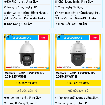
👁 Độ Phân giải :
Ultra 2k + .
💯 Chất lượng hình :
Ultra 2k + .
®️ Trang Bị Công Nghệ :
IP.
✳️ Công Nghệ Sử Dụng :
IP.
✪ Tầm Xa Ban Đêm :
Hồng Ngoại
🌔 Xem ban đêm :
Hồng Ngoại 10m
10m Hồng Ngoại SMD.
Hồng Ngoại SMD.
🕉️ Loại Camera
Dome Kim loại +
♊ Loại Camera
Dome Kim loại +
Nhựa.
Nhựa.
️🔔 Khả Năng :
Thu Âm.
️☣️ Điểm Nỗi Bật :
Thu Âm.
22
26
Camera IP 4MP HIKVISION DS-
Camera IP 4MP HIKVISION DS-
2DE4825IWG1-E
2DE5425IWG1-E
Giá Bán: 5%-35%
Giá Bán: 5%-35%
Giá gốc: Liên hệ
Giá gốc: Liên hệ
👁️‍🗨 Độ Phân giải :
Ultra 2k + .
️⚡ Hình ảnh chất lượng :
Ultra 2k + .
⚙ Trang Bị Công Nghệ :
IP.
®️ Sử dụng công nghệ :
IP.