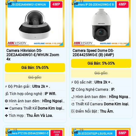
18
13
Camera Hikvision DS-
Camera Speed Dome DS-
2DE2A404IWG1-E/WHUN Zoom
2DE4425IWG-E (B) (4MP)
4x
Giá Bán: 5%-35%
Giá Bán: 5%-35%
Giá gốc:
Giá gốc:
️⚡ Độ sắc nét :
Ultra 2k + .
️⚡ Độ Phân giải :
Ultra 2k + .
🏆 Công Nghệ Camera :
IP.
🕉️ Tích hợp công nghệ :
IP Wifi.
🌙 Hình ảnh ban đêm :
Hồng Ngoại
❂ Hình ảnh ban đêm :
Hồng Ngoại
20m Hồng Ngoại Smart IR.
🎨 Thiết Kế Camera
Dome Kim loại.
20m Hồng Ngoại Smart IR.
👑 Camera Thiết Kế
Dome Kim loại
️🆑 Điểm Nỗi Bật :
Thu Âm.
+ Nhựa.
️✤ Tích Hợp :
Thu Âm Và Loa.
15
19