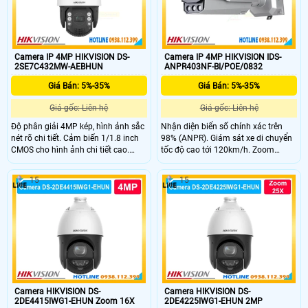
Camera IP 4MP HIKVISION DS-
Camera IP 4MP HIKVISION IDS-
2SE7C432MW-AEBHUN
ANPR403NF-BI/POE/0832
Giá Bán: 5%-35%
Giá Bán: 5%-35%
Giá gốc: Liên hệ
Giá gốc: Liên hệ
Độ phân giải 4MP kép, hình ảnh sắc
Nhận diện biển số chính xác trên
nét rõ chi tiết. Cảm biến 1/1.8 inch
98% (ANPR). Giám sát xe di chuyển
CMOS cho hình ảnh chi tiết cao.
tốc độ cao tới 120km/h. Zoom
Zoom quang 32x, zoom số 16x
quang 8-32mm linh hoạt mọi
quan sát tầm xa rõ nét. Hồng ngoại
khoảng cách. Chống ngược sáng
15
15
ban đêm tầm xa tối đa lên đến 200
WDR 140dB cực kỳ sắc nét.
mét.
Camera HIKVISION DS-
Camera HIKVISION DS-
2DE4415IWG1-EHUN Zoom 16X
2DE4225IWG1-EHUN 2MP