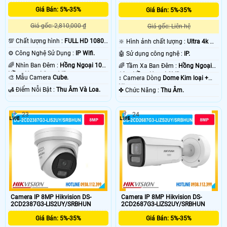
phòng cửa hàng và nhà xưởng.
Giá Bán: 5%-35%
Giá Bán: 5%-35%
Giá gốc: 2,810,000 ₫
Giá gốc: Liên hệ
💯 Chất lượng hình :
FULL HD 1080P
🔆 Hình ảnh chất lượng :
Ultra 4k 👍🏾
.
.
⚙ Công Nghệ Sử Dụng :
IP Wifi.
🤖️ Sử dụng công nghệ :
IP.
🌈 Nhìn Ban Đêm :
Hồng Ngoại 10m
🌈 Tầm Xa Ban Đêm :
Hồng Ngoại
Hồng Ngoại Smart IR.
10m Hồng Ngoại SMD.
🎨 Mẫu Camera
Cube.
↕️ Camera Dòng
Dome Kim loại +
Nhựa.
️🛃 Điểm Nỗi Bật :
Thu Âm Và Loa.
️✤ Chức Năng :
Thu Âm.
23
24
'
Camera IP 8MP Hikvision DS-
Camera IP 8MP Hikvision DS-
2CD2387G3-LIS2UY/SRBHUN
2CD2687G3-LIZS2UY/SRBHUN
Giá Bán: 5%-35%
Giá Bán: 5%-35%