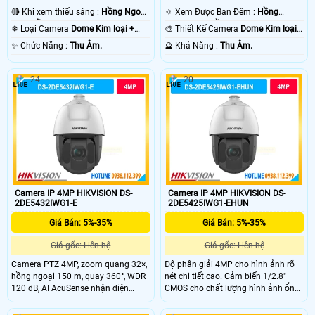
🔴 Khi xem thiếu sáng :
Hồng Ngoại
🔅 Xem Được Ban Đêm :
Hồng
10m Hồng Ngoại SMD.
Ngoại 10m Hồng Ngoại SMD.
❄ Loại Camera
Dome Kim loại +
🎨 Thiết Kế Camera
Dome Kim loại
Nhựa.
+ Nhựa.
️✨ Chức Năng :
Thu Âm.
️🔮 Khả Năng :
Thu Âm.
24
20
Camera IP 4MP HIKVISION DS-
Camera IP 4MP HIKVISION DS-
2DE5432IWG1-E
2DE5425IWG1-EHUN
Giá Bán: 5%-35%
Giá Bán: 5%-35%
Giá gốc: Liên hệ
Giá gốc: Liên hệ
Camera PTZ 4MP, zoom quang 32×,
Độ phân giải 4MP cho hình ảnh rõ
hồng ngoại 150 m, quay 360°, WDR
nét chi tiết cao. Cảm biến 1/2.8"
120 dB, AI AcuSense nhận diện
CMOS cho chất lượng hình ảnh ổn
người và xe chính xác.
định. Zoom quang 25X giúp quan
sát xa vẫn giữ độ sắc nét. Hồng