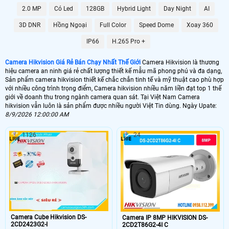
2.0 MP
Có Led
128GB
Hybrid Light
Day Night
AI
3D DNR
Hồng Ngoại
Full Color
Speed Dome
Xoay 360
🌀 Xuất xứ Camera HIKVISION
IP66
H.265 Pro +
Trung Quốc
Thương hiệu camera hikvision
🕹 Sản Phẩm Camera Hikvision
Camera Hikvision Giá Rẻ Bán Chạy Nhất Thế Giới
Camera Hikvision là thương
hiệu camera an ninh giá rẻ chất lượng thiết kế mẫu mã phong phú và đa dạng,
Camera, Chuôn cửa, Khóa Từ, máy chấm công
Sản phẩm camera hikvision thiết kế chắc chắn tinh tế và mỹ thuật cao phù hợp
với nhiều công trình trọng điểm, Camera hikvision nhiều năm liền đạt top 1 thế
🏠 Gía Camera Hikvision
giới về doanh thu trong ngành camera quan sát. Tại Việt Nam Camera
hikvision vẫn luôn là sản phẩm được nhiều người Việt Tin dùng. Ngày Upate:
520,000 VNĐ
Lắp Camera Hikvision Giá rẻ
8/9/2026 12:00:00 AM
🆗 Chiết Khấu Camera Hikvision
1126
24
50% +
Giá Camera Hikvision
Camera hikvision
là lựa chọn tốt giá rẻ chất lượng hình ảnh sắt nét FULL HD
1080P và các dòng sản phẩm camera hikvision cao cấp có công nghệ AL
thông minh, Với khả nằng bảo mật cao camera hikvision luôn được nhiều
khách hàng lựa chọn. Camera hikvision hình ảnh trung thực kết nối qua nhiều
thiết bị giám sát cùng lúc. Với sự phá triển của công nghệ giám sát ban đêm
cũng như chip xứ lý hình ảnh camera hikvision giúp cho khả năng giám sát
Camera Cube Hikvision DS-
Camera IP 8MP HIKVISION DS-
hình ảnh sắt nét. Camera hikvision phù hợp cho các dự án lắp cho gia đình văn
2CD2423G2-I
2CD2T86G2-4I C