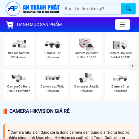
DANH MỤC SẢN PHẨM
Báo Giá Camera
Camera PTZ
Camera Hikvision
Camera Hikvision
IP Hikvision
Hikvision
Full Hd 1080P
Full Hd 1080P
Camera Có Hàng
Camera Lux Thấp
Camera Ip Ultra 2k
Camera Chip
Rào Ảo Hikvision
Hikvision
Hikvision
Acusense
CAMERA HIKVISION GIÁ RẺ
Camera hikvision được coi là dòng camera dân dụng giá rẻ phù hợp với
nhiều công trình khác nhau Hikvision có xuất xứ từ Trung Quốc nhưng