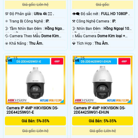
Giá gốc: Liên hệ
Giá gốc:
💯 Độ Phân giải :
Ultra 4k 👍🏾 .
👁️‍🗨 Độ sắc nét :
FULL HD 1080P .
⚛️ Trang Bị Công Nghệ :
IP.
⚒ Công Nghệ Camera :
IP.
🌛 Tầm Nhìn Ban Đêm :
Hồng Ngoại
🌛 Nhìn Ban Đêm :
Hồng Ngoại 10m
10m Hồng Ngoại SMD.
Hồng Ngoại SMD.
💦 Camera Theo Mẫu
Dome Kim
↕️ Mẫu Camera
Dome Kim loại +
loại + Nhựa.
Nhựa.
️☣️ Khả Năng :
Thu Âm.
️💎 Tích Hợp :
Thu Âm.
15
25
Camera IP 4MP HIKVISION DS-
Camera IP 4MP HIKVISION DS-
2DE4425IWG1-E
2DE4425IWG1-EHUN
Giá Bán: 5%-35%
Giá Bán: 5%-35%
Giá gốc: Liên hệ
Giá gốc: Liên hệ