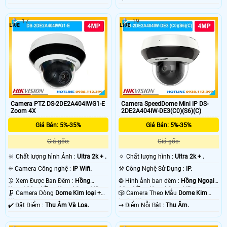
17
19
Camera PTZ DS-2DE2A404IWG1-E
Camera SpeedDome Mini IP DS-
Zoom 4X
2DE2A404IW-DE3(C0)(S6)(C)
Giá Bán: 5%-35%
Giá Bán: 5%-35%
Giá gốc:
Giá gốc:
🔆 Chất lượng hình Ảnh :
Ultra 2k + .
🔅 Chất lượng hình :
Ultra 2k + .
✳️ Camera Công nghệ :
IP Wifi.
⚒ Công Nghệ Sử Dụng :
IP.
🌛 Xem Được Ban Đêm :
Hồng
❂ Hình ảnh ban đêm :
Hồng Ngoại
Ngoại 20m Hồng Ngoại Smart IR.
20m Hồng Ngoại Smart IR.
🗜️ Camera Dòng
Dome Kim loại +
🎲 Camera Theo Mẫu
Dome Kim
Nhựa.
loại + Nhựa.
️✔️ Đặt Điểm :
Thu Âm Và Loa.
️⇝ Điểm Nỗi Bật :
Thu Âm.