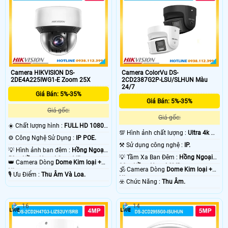
Camera HIKVISION DS-
Camera ColorVu DS-
2DE4A225IWG1-E Zoom 25X
2CD2387G2P-LSU/SLHUN Màu
24/7
Giá Bán: 5%-35%
Giá Bán: 5%-35%
Giá gốc:
Giá gốc:
☀️ Chất lượng hình :
FULL HD 1080P
💯 Hình ảnh chất lượng :
Ultra 4k 👍🏾
.
⚙ Công Nghệ Sử Dụng :
IP POE.
.
⚒ Sử dụng công nghệ :
IP.
💡 Hình ảnh ban đêm :
Hồng Ngoại
💡 Tầm Xa Ban Đêm :
Hồng Ngoại
50m Hồng Ngoại Smart IR.
👑 Camera Dòng
Dome Kim loại +
30m Hồng Ngoại SMD.
🕉️ Camera Dòng
Dome Kim loại +
Nhựa.
️🎙 Ưu Điểm :
Thu Âm Và Loa.
Nhựa.
️☣️ Chức Năng :
Thu Âm.
16
14