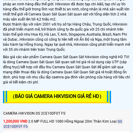
pháp an ninh hàng đầu thế giới. Hikvision đã được tạp chí A&S, tạp chí uy tín
hàng đầu thế giới trong lĩnh vực thiết bị an ninh, công nhận là nhà sản xuất lớn
nhất thế giới về Camera Quan Sát Quan Sát quan sát với tổng diện tích 2 nhà
máy sản xuất lên tới 4,2 triệu m2.
Được thành lập với năm 2001 với trụ sở tại Hàng Châu, Trung Quốc, Hikvision
đã phát triển mạnh mẽ, trở thành công ty đa quốc gia với 25 chi nhánh trên
toàn thế giới như Hoa Kỳ, Hà Lan, Ý, Anh, Singapore, Australia, Brazil, Nam Phi
và Dubai…Hikvision cũng có công ty liên kết với Ấn Độ và Nga, một trung tâm
bảo hành tại Hồng Kong. Ngay tại quê nhà, Hikvision cũng phát triển mạnh mẽ
với 35 chi nhánh trên toàn Trung Quốc.
Báo giá các sản phẩm Camera Quan Sát Quan Sát hikvision công nghệ HD TVI
là dòng Camera Quan Sát Quan Sát quan sát hd giá rẻ sử dụng cáp UTP (cáp
đồng trục) kết hợp với đầu thu Camera Quan Sát Quan Sát để giám sát qua
mạng điện thoại đây là dòng Camera Quan Sát Quan Sát giá rẻ hoặt động ổn
định. phù hợp với nhu cầu lắp caemra gia đình văn phòng cửa hàng với tiêu chí
giá rẻ tiết kiệm chi phí.
（BÁO GIÁ CAMERA HIKVISION GIÁ RẺ HD）
CAMERA HIKVISON DS 2CE10DF0T FS
1,200,000 VNĐ
2.0 MP FULL HD 1080 Hồng Ngoại 20m Thân Kim Loại
DS
2CE10DF0T FS