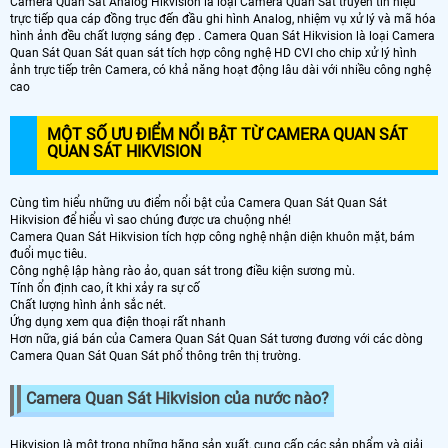
Camera Quan Sát Analog Hikvision là loại Camera Quan Sát truyền tín hiệu
trực tiếp qua cáp đồng trục đến đầu ghi hình Analog, nhiệm vụ xử lý và mã hóa
hình ảnh đều chất lượng sáng đẹp . Camera Quan Sát Hikvision là loại Camera
Quan Sát Quan Sát quan sát tích hợp công nghệ HD CVI cho chip xử lý hình
ảnh trực tiếp trên Camera, có khả năng hoạt động lâu dài với nhiều công nghệ
cao
MỘT SỐ ƯU ĐIỂM NỔI BẬT TỪ CAMERA QUAN SÁT
QUAN SÁT HIKVISION
Cùng tìm hiểu những ưu điểm nổi bật của Camera Quan Sát Quan Sát
Hikvision để hiểu vì sao chúng được ưa chuộng nhé!
Camera Quan Sát Hikvision tích hợp công nghệ nhận diện khuôn mặt, bám
đuổi mục tiêu.
Công nghệ lập hàng rào ảo, quan sát trong điều kiện sương mù.
Tính ổn định cao, ít khi xảy ra sự cố
Chất lượng hình ảnh sắc nét.
Ứng dụng xem qua điện thoại rất nhanh
Hơn nữa, giá bán của Camera Quan Sát Quan Sát tương đương với các dòng
Camera Quan Sát Quan Sát phổ thông trên thị trường.
Camera Quan Sát Hikvision của nước nào?
Hikvision là một trong những hãng sản xuất, cung cấp các sản phẩm và giải