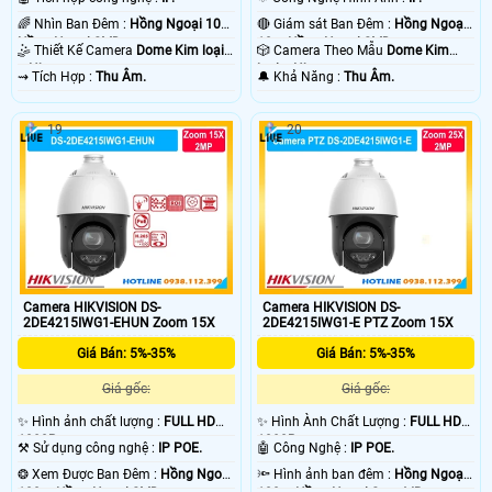
🌈 Nhìn Ban Đêm :
Hồng Ngoại 10m
🔴 Giám sát Ban Đêm :
Hồng Ngoại
Hồng Ngoại SMD.
10m Hồng Ngoại SMD.
🤹 Thiết Kế Camera
Dome Kim loại
🎲 Camera Theo Mẫu
Dome Kim
+ Nhựa.
loại + Nhựa.
️⇝ Tích Hợp :
Thu Âm.
️🔔 Khả Năng :
Thu Âm.
19
20
Camera HIKVISION DS-
Camera HIKVISION DS-
2DE4215IWG1-EHUN Zoom 15X
2DE4215IWG1-E PTZ Zoom 15X
Giá Bán: 5%-35%
Giá Bán: 5%-35%
Giá gốc:
Giá gốc:
✨ Hình ảnh chất lượng :
FULL HD
✨ Hình Ành Chất Lượng :
FULL HD
1080P .
1080P .
⚒ Sử dụng công nghệ :
IP POE.
🤖️ Công Nghệ :
IP POE.
❂ Xem Được Ban Đêm :
Hồng Ngoại
🔦 Hình ảnh ban đêm :
Hồng Ngoại