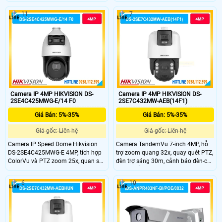
tiết tốt. Zoom quang 32X quan sát
chuẩn IP67 ngoài trời.
xa rõ nét trong mọi điều kiện. Hồng
11
7
ngoại 200m hỗ trợ giám sát ban
đêm hiệu quả cao.
Camera IP 4MP HIKVISION DS-
Camera IP 4MP HIKVISION DS-
2SE4C425MWG-E/14 F0
2SE7C432MW-AEB(14F1)
Giá Bán: 5%-35%
Giá Bán: 5%-35%
Giá gốc: Liên hệ
Giá gốc: Liên hệ
Camera IP Speed Dome Hikvision
Camera TandemVu 7-inch 4MP, hỗ
DS-2SE4C425MWG-E 4MP, tích hợp
trợ zoom quang 32x, quay quét PTZ,
ColorVu và PTZ zoom 25x, quan sát
đèn trợ sáng 30m, cảnh báo đèn-còi,
màu 24/7, IR 100m.
đạt chuẩn IP66 & IK10
6
10