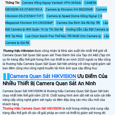
Thông Tin:
Camera Hồng Ngoại Vantech VPH-3656AI
CAMERA
KBVISION KX-CF4001N3-A
Camera Ip Kbvision KH-SN2006IR
Camera
Hikvision DS-2CE56H1T-IT1
Camera Ip Speed Dome Hồng Ngoại 2.0
Megapixel Kbvision KH-CN2008eP
Camera Gia Đình Gía Rẻ Dịp Tết
Lắp
Đặt Camera Ip Wifi Quận 10 Uy Tín Giá Rẻ
Hướng Dẫn Lắp Đặt Camera Ip
Wifi Tại Nhà
Lựa Chọn Swich Poe Thế Nào Tốt Nhất Cho Camera Ip
Lắp
Camera Ip Giá Rẻ
Thương hiệu Hikvision
được công nhận là Nhà sản xuất lớn nhất thế giới về
Camera Quan Sát Quan Sát quan sát Theo Đánh Giá của Tạp chí A&S (Tạp chí
uy tín hàng đầu thế giới trong lĩnh vực thiết bị an ninh 2020 ngoài ra đây cũng
là thương hiệu Camera Quan Sát Quan Sát tiên phòng với công nghệ giám sát
ban đêm cũng như công nghệ truyền tải hình ảnh qua cáp đồng trục
Camera Quan Sát HIKVISION
Ưu Điểm Của
Nhiều Thiết Bị Camera Quan Sát An Ninh
Camera Quan Sát HlKVISION là thương hiệu Camera Quan Sát Quan Sát bán
chạy nhất trên thế giới năm 2018. Chất lượng hình ảnh sắt nét và luôn cải tiến
nâng cấp công nghệ giám sát ngày và đêm đáp ứng các nhu cầu mới của
khách hàng
Thương Hiệu Camera Quan Sát HIKVISION
là một trong những nhà cung cấp
hàng đầu thế giới về các về giải pháp an ninh và thiết bị giám sát trong đó