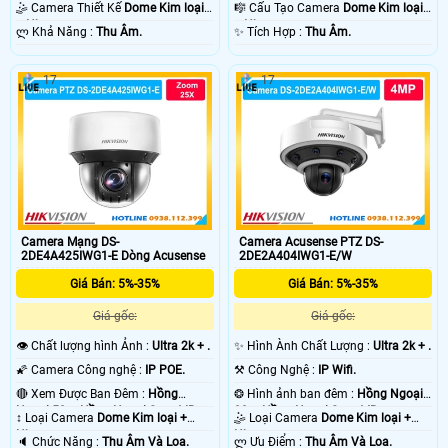
100m Hồng Ngoại SMD.
100m Hồng Ngoại Smart IR.
🤹 Camera Thiết Kế
Dome Kim loại
🎼️ Cấu Tạo Camera
Dome Kim loại
+ Nhựa.
+ Nhựa.
️ლ Khả Năng :
Thu Âm.
️✨ Tích Hợp :
Thu Âm.
17
17
Camera Mạng DS-
Camera Acusense PTZ DS-
2DE4A425IWG1-E Dòng Acusense
2DE2A404IWG1-E/W
Giá Bán: 5%-35%
Giá Bán: 5%-35%
Giá gốc:
Giá gốc:
👁 Chất lượng hình Ảnh :
Ultra 2k + .
✨ Hình Ành Chất Lượng :
Ultra 2k + .
🌠 Camera Công nghệ :
IP POE.
⚒ Công Nghệ :
IP Wifi.
🔴 Xem Được Ban Đêm :
Hồng
❂ Hình ảnh ban đêm :
Hồng Ngoại
Ngoại 50m Hồng Ngoại Smart IR.
20m Hồng Ngoại Smart IR.
↕️ Loại Camera
Dome Kim loại +
🤹 Loại Camera
Dome Kim loại +
Nhựa.
Nhựa.
️🔈 Chức Năng :
Thu Âm Và Loa.
️ლ Ưu Điểm :
Thu Âm Và Loa.