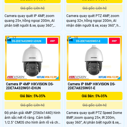
Giá gốc: Liên hệ
Giá gốc: Liên hệ
Camera quay quét IP 4MP, zoom
Camera quay quét PTZ 4MP, zoom
quang 25×, hồng ngoại 200m, AI
quang 32×, hồng ngoại 200m, AI
phân biệt người & xe, quay 360°,
nhận diện người & xe, xoay 360°, hỗ
chuẩn IP67 ngoài trời.
trợ Smart Tracking, chuẩn IP67.
17
10
Camera IP 4MP HIKVISION DS-
Camera IP 8MP HIKVISION DS-
2DE7A432IWG1-EHUN
2DE7A825IWG1-E
Giá Bán: 5%-35%
Giá Bán: 5%-35%
Giá gốc: Liên hệ
Giá gốc: Liên hệ
Độ phân giải 4MP (2560x1440) hình
Camera quay quét PTZ Speed Dome
ảnh sắc nét rõ ràng. Cảm biến
8MP, zoom quang 25×, IR 200m,
1/2.5" CMOS cho hình ảnh rõ và chi
quay 360°, AI phân biệt người & xe,