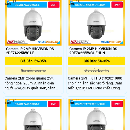
18
18
ngoại 150m hỗ trợ quan sát ban
đêm hiệu quả. Hỗ trợ quay quét
360° bao quát toàn khu vực giám
sát.
Camera IP 2MP HIKVISION DS-
Camera IP 2MP HIKVISION DS-
2DE7A225IWG1-E
2DE7A225IWG1-EHUN
Giá Bán: 5%-35%
Giá Bán: 5%-35%
Giá gốc: Liên hệ
Giá gốc: Liên hệ
Camera 2MP zoom quang 25×,
Camera 2MP Full HD (1920x1080)
hồng ngoại 200m, AI nhận diện
cho hình ảnh sắc nét rõ ràng. Cảm
người & xe, quay quét 360°, cảnh
biến 1/2.8" CMOS cho chất lượng
báo đèn và âm thanh, bền bỉ IP67.
hình ảnh ổn định. Hồng ngoại tầm
xa 200m hỗ trợ giám sát ban đêm
10
11
liên tục. PTZ xoay 360° không điểm
mù, bao quát toàn khu vực rộng.
Âm thanh 2 chiều với micro kép và
loa tích hợp.