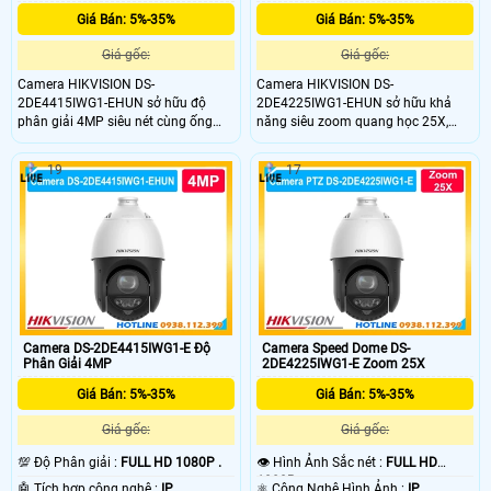
Giá Bán: 5%-35%
Giá Bán: 5%-35%
Giá gốc:
Giá gốc:
Camera HIKVISION DS-
Camera HIKVISION DS-
2DE4415IWG1-EHUN sở hữu độ
2DE4225IWG1-EHUN sở hữu khả
phân giải 4MP siêu nét cùng ống
năng siêu zoom quang học 25X,
kính zoom quang học 15X mạnh
cho phép quan sát rõ nét từng chi
mẽ, cho phép bắt trọn mọi chi tiết ở
tiết nhỏ ở khoảng cách cực xa. Thiết
19
17
khoảng cách rất xa. DS-
bị giám sát đỉnh cao này mang lại
2DE4415IWG1-EHUN quay quét
giải pháp quản lý không gian diện
phân khúc cao cấp này mang lại
rộng hoàn hảo cho các khu công
giải pháp giám sát diện rộng lý
nghiệp, bãi xe hay dự án giao thông.
tưởng cho các nhà xưởng, bến bãi
hay khu đô thị lớn.
Camera DS-2DE4415IWG1-E Độ
Camera Speed Dome DS-
Phân Giải 4MP
2DE4225IWG1-E Zoom 25X
Giá Bán: 5%-35%
Giá Bán: 5%-35%
Giá gốc:
Giá gốc:
💯 Độ Phân giải :
FULL HD 1080P .
👁 Hình Ảnh Sắc nét :
FULL HD
1080P .
🤖️ Tích hợp công nghệ :
IP.
⚛️ Công Nghệ Hình Ảnh :
IP.