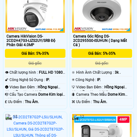
Camera HikVision DS-
Camera Góc Rộng DS-
2CD2H47G3-LIZS2UY/SRB Độ
2CD2955G0-ISUHUN ( Dạng Mắt
Phân Giải 4.0MP
Cá )
Giá Bán: 5%-35%
Giá Bán: 5%-35%
Giá gốc:
Giá gốc:
👁 Chất lượng hình :
FULL HD 1080P
🔆 Hình Ành Chất Lượng :
3k .
.
🌠 Công Nghệ Sử Dụng :
IP.
✳️ Công Nghệ :
IP.
🌚 Video Ban Đêm :
Hồng Ngoại
💡 Video Ban Đêm :
Hồng Ngoại
10m Hồng Ngoại SMD.
10m Hồng Ngoại SMD.
🎼️ Cấu Tạo Camera
Dome Kim loại
🐜 Camera Theo Mẫu
Dome Kim
+ Nhựa.
loại + Nhựa.
️₤ Ưu Điểm :
Thu Âm.
️⌘ Ưu Điểm :
Thu Âm.
12
12