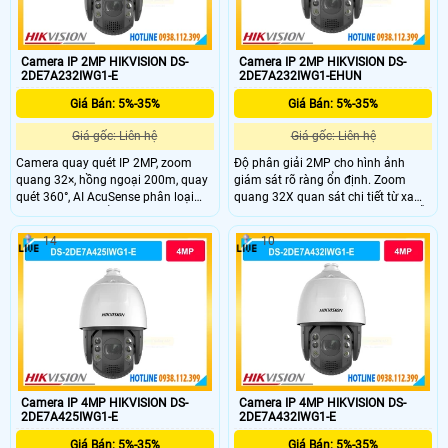
Camera IP 2MP HIKVISION DS-
Camera IP 2MP HIKVISION DS-
2DE7A232IWG1-E
2DE7A232IWG1-EHUN
Giá Bán: 5%-35%
Giá Bán: 5%-35%
Giá gốc: Liên hệ
Giá gốc: Liên hệ
Camera quay quét IP 2MP, zoom
Độ phân giải 2MP cho hình ảnh
quang 32×, hồng ngoại 200m, quay
giám sát rõ ràng ổn định. Zoom
quét 360°, AI AcuSense phân loại
quang 32X quan sát chi tiết từ xa
người và xe, chuẩn bảo vệ IP67,
khu vực rộng. Hồng ngoại 200m hỗ
IK10.
trợ quan sát ban đêm hiệu quả cao.
14
10
Cảm biến 1/2.8" CMOS cho chất
lượng hình ảnh ổn định. Xoay 360°
PTZ linh hoạt bao quát toàn khu
vực rộng.
Camera IP 4MP HIKVISION DS-
Camera IP 4MP HIKVISION DS-
2DE7A425IWG1-E
2DE7A432IWG1-E
Giá Bán: 5%-35%
Giá Bán: 5%-35%