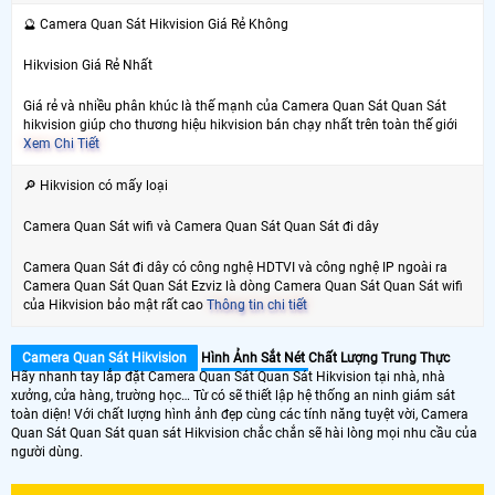
🔮 Camera Quan Sát Hikvision Giá Rẻ Không
Hikvision Giá Rẻ Nhất
Giá rẻ và nhiều phân khúc là thế mạnh của Camera Quan Sát Quan Sát
hikvision giúp cho thương hiệu hikvision bán chạy nhất trên toàn thế giới
Xem Chi Tiết
🔎 Hikvision có mấy loại
Camera Quan Sát wifi và Camera Quan Sát Quan Sát đi dây
Camera Quan Sát đi dây có công nghệ HDTVI và công nghệ IP ngoài ra
Camera Quan Sát Quan Sát Ezviz là dòng Camera Quan Sát Quan Sát wifi
của Hikvision bảo mật rất cao
Thông tin chi tiết
Camera Quan Sát Hikvision
Hình Ảnh Sắt Nét
Chất Lượng Trung Thực
Hãy nhanh tay lắp đặt Camera Quan Sát Quan Sát Hikvision tại nhà, nhà
xưởng, cửa hàng, trường học… Từ có sẽ thiết lập hệ thống an ninh giám sát
toàn diện! Với chất lượng hình ảnh đẹp cùng các tính năng tuyệt vời, Camera
Quan Sát Quan Sát quan sát Hikvision chắc chắn sẽ hài lòng mọi nhu cầu của
người dùng.