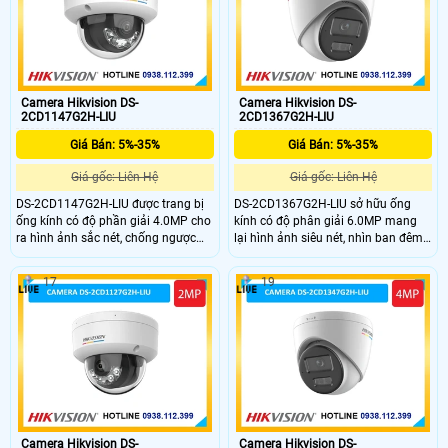
Camera Hikvision DS-
Camera Hikvision DS-
2CD1147G2H-LIU
2CD1367G2H-LIU
Giá Bán: 5%-35%
Giá Bán: 5%-35%
Giá gốc: Liên Hệ
Giá gốc: Liên Hệ
DS-2CD1147G2H-LIU được trang bị
DS-2CD1367G2H-LIU sở hữu ống
ống kính có độ phần giải 4.0MP cho
kính có độ phân giải 6.0MP mang
ra hình ảnh sắc nét, chống ngược
lại hình ảnh siêu nét, nhìn ban đêm
sáng WDR 120dB, có chip ColorVu
bằng công nghệ colorVu giúp giám
giúp giám sát ban đêm tốt, trang bị
sát ban đêm hiệu quả, trang bị
17
19
đèn trợ sáng giúp nhìn hình ảnh có
chống ngược sáng WDR 120dB, kèm
màu ban đêm 30m, chuẩn nén
theo đấy là micro có thể thu âm,
H.265+ tiết kiệm băng thông khi lưu
trang bị nhận dạng người và
trữ
phương tiện.
Camera Hikvision DS-
Camera Hikvision DS-