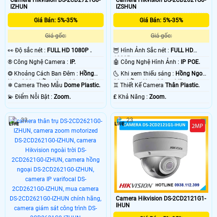
IZHUN
IZSHUN
Giá Bán: 5%-35%
Giá Bán: 5%-35%
Giá gốc:
Giá gốc:
️👀 Độ sắc nét :
FULL HD 1080P .
🦉 Hình Ảnh Sắc nét :
FULL HD
1080P .
®️ Công Nghệ Camera :
IP.
🤖️ Công Nghệ Hình Ảnh :
IP POE.
❂ Khoảng Cách Ban Đêm :
Hồng
🌜 Khi xem thiếu sáng :
Hồng Ngoại
Ngoại 30m Hồng Ngoại Smart IR.
30m Hồng Ngoại Smart IR.
❄ Camera Theo Mẫu
Dome Plastic.
♊ Thiết Kế Camera
Thân Plastic.
️💫 Điểm Nỗi Bật :
Zoom.
️₤ Khả Năng :
Zoom.
33
23
Camera Hikvision DS-2CD2121G1-
IHUN