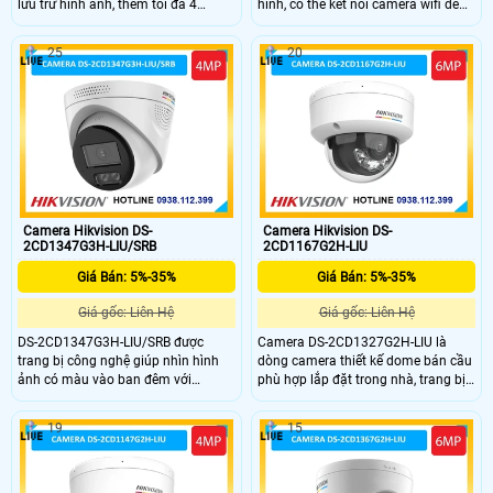
lưu trữ hình ảnh, thêm tối đa 4
hình, có thể kết nối camera wifi dễ
camera cùng lúc, camera sử dụng
dàng và lên đến tối đa 4 camera wifi
dòng camera độ phân giải 4.0MP
một cách dễ dàng, sử dụng thẻ nhớ
25
20
hình ảnh 2K+ sắc nét, nhìn hình ảnh
dung lượng tối đa 512gb để lưu trữ,
có màu vào ban đêm với phạm vi
camera độ phân giải 2.0MP hình
lên đến 30m, thiết kế chống nước
ảnh sắc nét, nhìn có màu vào ban
lắp đặt tốt ở ngoài trời.
đêm 30m.
Camera Hikvision DS-
Camera Hikvision DS-
2CD1347G3H-LIU/SRB
2CD1167G2H-LIU
Giá Bán: 5%-35%
Giá Bán: 5%-35%
Giá gốc: Liên Hệ
Giá gốc: Liên Hệ
DS-2CD1347G3H-LIU/SRB được
Camera DS-2CD1327G2H-LIU là
trang bị công nghệ giúp nhìn hình
dòng camera thiết kế dome bán cầu
ảnh có màu vào ban đêm với
phù hợp lắp đặt trong nhà, trang bị
khoảng cách lên đến 30m, trang bị
ống kính có độ phân giải 6.0MP cho
micro và loa giúp đàm thoại 2 chiều
ra hình ảnh 3K+ sắc nét, nhìn hình
19
15
trực tiếp, có hỗ trợ chức năng báo
ảnh có màu vào ban đêm với
động đèn chớp đỏ và xanh, với ống
khoảng cách lên đến 30m, có thể
kính độ phân giải 4.0MP cho ra hình
linh hoạt chuyển đổi.
ảnh sắc nét