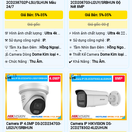
phòng cửa hàng và nhà xưởng.
2CD2387G2P-LSU/SLHUN Màu
2CD2087G3-LI2UY/SRBHUN Độ
24/7
Nét 8MP
Giá Bán: 5%-35%
Giá Bán: 5%-35%
Giá gốc:
Giá gốc: 00 ₫
💯 Hình ảnh chất lượng :
Ultra 4k 👍🏾
️⚡ Hình ảnh chất lượng :
Ultra 4k 👍🏾 .
.
⚒ Sử dụng công nghệ :
IP.
⚜️ Sử dụng công nghệ :
IP.
💡 Tầm Xa Ban Đêm :
Hồng Ngoại
🔅 Tầm Nhìn Ban Đêm :
Hồng Ngoại
30m Hồng Ngoại SMD.
30m Hồng Ngoại SMD.
🕉️ Camera Dòng
Dome Kim loại +
❄ Thiết Kế Camera
Dome Kim loại +
Nhựa.
Nhựa.
️☣️ Chức Năng :
Thu Âm.
️✔️ Khả Năng :
Thu Âm.
15
19
'
Camera IP 4.0MP DS-2CD2347G3-
Camera IP HIKVISION DS-
LIS2UY/SRBHUN
2CD2T83G2-4LI2UHUN