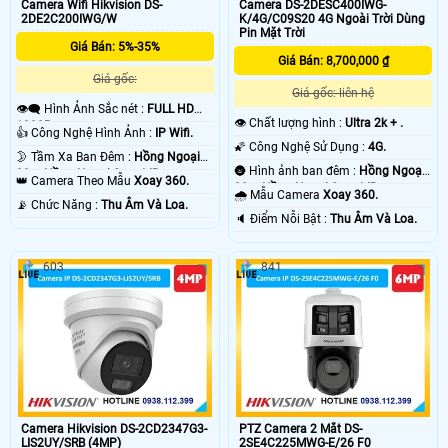
Camera Wifi Hikvision DS-
Camera DS-2DESC400IWG-
2DE2C200IWG/W
K/4G/C09S20 4G Ngoài Trời Dùng
Pin Mặt Trời
Giá Bán: 5%-35%
Giá Bán: 8,700,000 ₫
Giá gốc:
Giá gốc: liên hệ
👁️‍🗨 Hình Ảnh Sắc nét :
FULL HD
👁 Chất lượng hình :
Ultra 2k + .
1080P .
👍 Công Nghệ Hình Ảnh :
IP Wifi.
🌠 Công Nghệ Sử Dụng :
4G.
🌛 Tầm Xa Ban Đêm :
Hồng Ngoại
🌚 Hình ảnh ban đêm :
Hồng Ngoại
30m Hồng Ngoại Smart IR.
👑 Camera Theo Mẫu
Xoay 360.
30m Hồng Ngoại Smart IR.
🌧️ Mẫu Camera
Xoay 360.
️📡 Chức Năng :
Thu Âm Và Loa.
️🔈 Điểm Nỗi Bật :
Thu Âm Và Loa.
603
841
Camera Hikvision DS-2CD2347G3-
PTZ Camera 2 Mắt DS-
LIS2UY/SRB (4MP)
2SE4C225MWG-E/26 F0