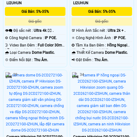
LI2UHUN
LI2UHUN
Giá Bán: 5%-35%
Giá Bán: 5%-35%
Giá gốc:
Giá gốc:
👁️‍🗨 Độ sắc nét :
Ultra 4k 👍🏾 .
💯 Hình Ảnh Sắc nét :
Ultra 2k + .
⚙ Công Nghệ Camera :
IP POE.
⚛️ Công Nghệ Hình Ảnh :
IP POE.
🌛 Video Ban Đêm :
Full Color 30m
✪ Tầm Xa Ban Đêm :
Hồng Ngoại
Hồng Ngoại Smart IR.
40m Hồng Ngoại SMD.
🌧️ Loại Camera
Dome Plastic.
🌧️ Thiết Kế Camera
Dome Plastic.
️💠 Điểm Nỗi Bật :
Thu Âm.
️📢 Đặt Điểm :
Thu Âm.
29
34
Camera Hikvision DS-2CD2721G0-
Camera Hikvision DS-2CD2621G0-