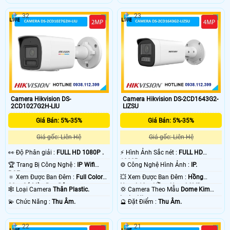
32
23
Camera Hikvision DS-
Camera Hikvision DS-2CD1643G2-
2CD1027G2H-LIU
LIZSU
Giá Bán: 5%-35%
Giá Bán: 5%-35%
Giá gốc: Liên Hệ
Giá gốc: Liên Hệ
️👀 Độ Phân giải :
FULL HD 1080P .
️⚡ Hình Ảnh Sắc nét :
FULL HD
1080P .
🏆 Trang Bị Công Nghệ :
IP Wifi
⚙ Công Nghệ Hình Ảnh :
IP.
POE.
🔅 Xem Được Ban Đêm :
Full Color
💥 Xem Được Ban Đêm :
Hồng
30m Có Màu Ban Ðêm.
Ngoại 10m Hồng Ngoại SMD.
🕸️ Loại Camera
Thân Plastic.
💢 Camera Theo Mẫu
Dome Kim
loại + Nhựa.
️💫 Chức Năng :
Thu Âm.
️🔮 Đặt Điểm :
Thu Âm.
22
21