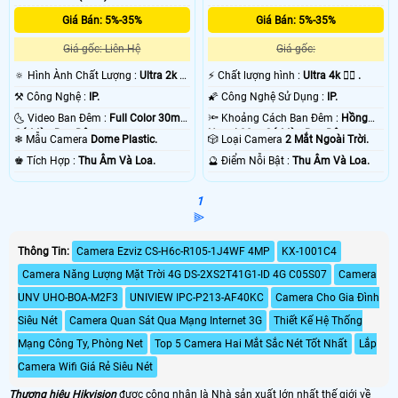
Giá Bán: 5%-35%
Giá Bán: 5%-35%
Giá gốc: Liên Hệ
Giá gốc:
🔅 Hình Ành Chất Lượng :
Ultra 2k +
️⚡ Chất lượng hình :
Ultra 4k 👍🏾 .
.
⚒ Công Nghệ :
IP.
🌠 Công Nghệ Sử Dụng :
IP.
🌜 Video Ban Đêm :
Full Color 30m
🔦 Khoảng Cách Ban Đêm :
Hồng
Có Màu Ban Ðêm.
Ngoại 30m Có Màu Ban Ðêm.
❄ Mẫu Camera
Dome Plastic.
🎲 Loại Camera
2 Mắt Ngoài Trời.
️♚ Tích Hợp :
Thu Âm Và Loa.
️🔮 Điểm Nỗi Bật :
Thu Âm Và Loa.
1
⫸
Thông Tin:
Camera Ezviz CS-H6c-R105-1J4WF 4MP
KX-1001C4
Camera Năng Lượng Mặt Trời 4G DS-2XS2T41G1-ID 4G C05S07
Camera
UNV UHO-BOA-M2F3
UNIVIEW IPC-P213-AF40KC
Camera Cho Gia Đình
Siêu Nét
Camera Quan Sát Qua Mạng Internet 3G
Thiết Kế Hệ Thống
Mạng Công Ty, Phòng Net
Top 5 Camera Hai Mắt Sắc Nét Tốt Nhất
Lắp
Camera Wifi Giá Rẻ Siêu Nét
Thương hiệu Hikvision
được công nhận là Nhà sản xuất lớn nhất thế giới về