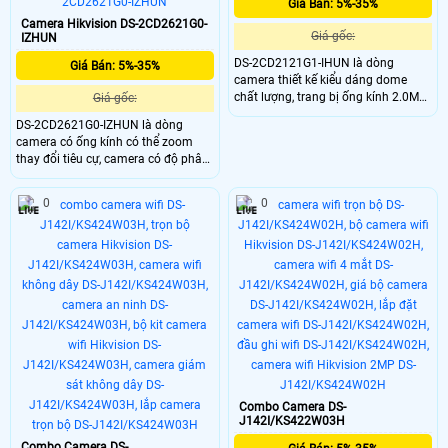
Giá Bán: 5%-35%
Camera Hikvision DS-2CD2621G0-
Giá gốc:
IZHUN
DS-2CD2121G1-IHUN là dòng
Giá Bán: 5%-35%
camera thiết kế kiểu dáng dome
chất lượng, trang bị ống kính 2.0MP
Giá gốc:
cho ra hình ảnh sắc nét, chống
DS-2CD2621G0-IZHUN là dòng
ngược sáng WDR 120dB, có thể cấp
camera có ống kính có thể zoom
nguồn qua dây mạng nhờ công
thay đổi tiêu cự, camera có độ phân
nghệ PoE, nhìn ban đêm bằng hồng
giải 2.0MP cho ra hình ảnh sắc nét,
ngoại lên đến 30m, trang bị nhiều
tích hợp phát hiện khuôn mặt, vượt
tính năng AI
0
0
hàng rào ảo và xâm nhập khu vực
cấm, chuẩn chống nước IP 67 giúp
lắp đặt ngoài trời một cách dễ dàng.
Combo Camera DS-
J142I/KS422W03H
Combo Camera DS-