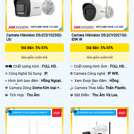
Camera Hikvision DS-2CD1023G2-
Camera Hikvision DS-2CV2021G2-
LIU
IDW W
Giá Bán: 5%-35%
Giá Bán: 5%-35%
Giá gốc: Liên Hệ
Giá gốc: Liên Hệ
👁️‍🗨 Chất lượng hình :
FULL HD
✨ Chất lượng hình Ảnh :
FULL HD
1080P .
1080P .
✳️ Công Nghệ Sử Dụng :
IP.
®️ Camera Công nghệ :
IP Wifi.
⭐ Hình ảnh ban đêm :
Hồng Ngoại
🔅 Xem Được Ban Đêm :
Hồng
10m Hồng Ngoại SMD.
Ngoại 30m Hồng Ngoại Smart IR.
⚒ Camera Dòng
Dome Kim loại +
🤹 Camera Theo Mẫu
Thân Plastic.
Nhựa.
️💎 Tích Hợp :
Thu Âm.
️💎 Đặt Điểm :
Thu Âm Và Loa.
7
3