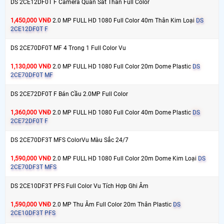
DS 2CE12DF0T F Camera Quan Sát Thân Full Color
1,450,000 VNĐ
2.0 MP FULL HD 1080 Full Color 40m Thân Kim Loại
DS
2CE12DF0T F
DS 2CE70DF0T MF 4 Trong 1 Full Color Vu
1,130,000 VNĐ
2.0 MP FULL HD 1080 Full Color 20m Dome Plastic
DS
2CE70DF0T MF
DS 2CE72DF0T F Bán Cầu 2.0MP Full Color
1,360,000 VNĐ
2.0 MP FULL HD 1080 Full Color 40m Dome Plastic
DS
2CE72DF0T F
DS 2CE70DF3T MFS ColorVu Màu Sắc 24/7
1,590,000 VNĐ
2.0 MP FULL HD 1080 Full Color 20m Dome Kim Loại
DS
2CE70DF3T MFS
DS 2CE10DF3T PFS Full Color Vu Tích Hợp Ghi Âm
1,590,000 VNĐ
2.0 MP Thu Âm Full Color 20m Thân Plastic
DS
2CE10DF3T PFS