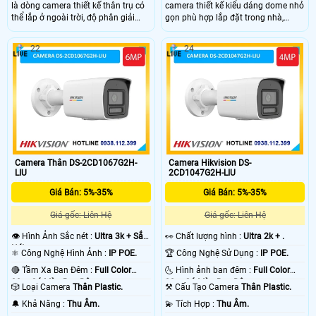
là dòng camera thiết kế thân trụ có
camera thiết kế kiểu dáng dome nhỏ
thể lắp ở ngoài trời, độ phân giải
gọn phù hợp lắp đặt trong nhà,
4.0MP cho ra hình ảnh 120dB sắc
trang bị ống kính có độ phân giải
nét, tích hợp AI nhận dạng người và
2.0MP, trang bị đèn trợ sáng giúp
22
24
phương tiện, hỗ trợ cảnh báo chính
nhìn hình ảnh có màu vào ban đêm
xác hơn, còn có thể báo động bằng
lên đến 30m, có micro giúp xem lại
đèn báo xanh và đỏ.
kèm hình ảnh.
Camera Thân DS-2CD1067G2H-
Camera Hikvision DS-
LIU
2CD1047G2H-LIU
Giá Bán: 5%-35%
Giá Bán: 5%-35%
Giá gốc: Liên Hệ
Giá gốc: Liên Hệ
👁 Hình Ảnh Sắc nét :
Ultra 3k + Sắc
️👀 Chất lượng hình :
Ultra 2k + .
Nét .
⚛️ Công Nghệ Hình Ảnh :
IP POE.
🏆 Công Nghệ Sử Dụng :
IP POE.
🔴 Tầm Xa Ban Đêm :
Full Color
🌜 Hình ảnh ban đêm :
Full Color
30m Có Màu Ban Ðêm.
30m Có Màu Ban Ðêm.
🎲 Loại Camera
Thân Plastic.
⚒ Cấu Tạo Camera
Thân Plastic.
️🔔 Khả Năng :
Thu Âm.
️💫 Tích Hợp :
Thu Âm.