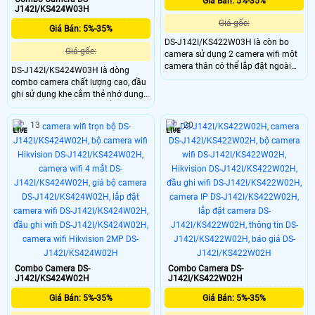
Giá Bán: 5%-35%
J142I/KS424W03H
Giá gốc:
Giá Bán: 5%-35%
DS-J142I/KS422W03H là còn bo
Giá gốc:
camera sử dụng 2 camera wifi một
camera thân có thể lắp đặt ngoài
DS-J142I/KS424W03H là dòng
trời và một camera quay xoay có
combo camera chất lượng cao, đầu
thể bao quát tốt, có thể đàm thoại 2
ghi sử dụng khe cắm thẻ nhớ dung
chiều trực tiếp, nhìn hình ảnh có
lượng tối đa 512GB, có thể thêm 4
màu vào ban đêm, đầu ghi wifi sử
camera wifi cùng lúc, camera trang
13
20
dụng thẻ nhớ để lưu trữ hình ảnh.
bị ống kính có độ phân giải 4.0MP
cho ra hình ảnh sắc nét, nhìn hình
ảnh có màu vào ban đêm với
khoảng cách 30m.
Combo Camera DS-
Combo Camera DS-
J142I/KS424W02H
J142I/KS422W02H
Giá Bán: 5%-35%
Giá Bán: 5%-35%