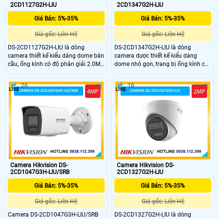
2CD1127G2H-LIU
2CD1347G2H-LIU
Giá Bán: 5%-35%
Giá Bán: 5%-35%
Giá gốc: Liên Hệ
Giá gốc: Liên Hệ
DS-2CD1127G2H-LIU là dòng
DS-2CD1347G2H-LIU là dòng
camera thiết kế kiểu dáng dome bán
camera dược thiết kế kiểu dáng
cầu, ống kính có độ phân giải 2.0MP
dome nhỏ gọn, trang bị ống kính có
cho ra hình ảnh sắc nét, nhìn ban
độ phân giải 4.0MP cho ra hình ảnh
đêm bằng đèn trợ sáng với khoảng
2K+ siêu sắc nét, nhìn ban đêm có
26
16
cách lên đến 30m, chuẩn nén
màu khoảng cách 30m, trang bị khả
h.265+ giúp tiết kiệm băng thông
năng chống ngược sáng DWDR
khi lưu trữ, nhận dạng người và
120db, khe cắm thẻ nhớ 512GB có
phương tiện
thể lưu trữ lâu dài
Camera Hikvision DS-
Camera Hikvision DS-
2CD1047G3H-LIU/SRB
2CD1327G2H-LIU
Giá Bán: 5%-35%
Giá Bán: 5%-35%
Giá gốc: Liên Hệ
Giá gốc: Liên Hệ
Camera DS-2CD1047G3H-LIU/SRB
DS-2CD1327G2H-LIU là dòng