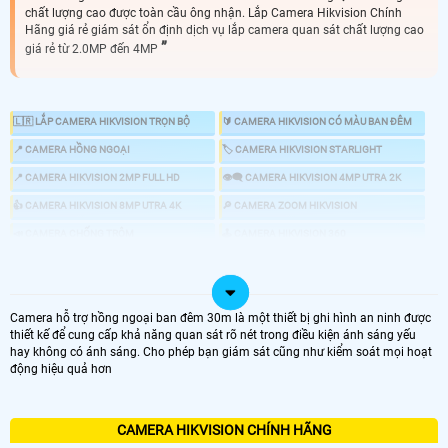
chất lượng cao được toàn cầu ông nhận. Lắp Camera Hikvision Chính
Hãng giá rẻ giám sát ổn định dịch vụ lắp camera quan sát chất lượng cao
giá rẻ từ 2.0MP đến 4MP
🇱🇷 LẮP CAMERA HIKVISION TRỌN BỘ
🔰 CAMERA HIKVISION CÓ MÀU BAN ĐÊM
📍 CAMERA HỒNG NGOẠI
🏷 CAMERA HIKVISION STARLIGHT
📍 CAMERA HIKVISION 2MP FULL HD
👁️‍🗨️ CAMERA HIKVISION 4MP UTRA 2K
👍 CAMERA HIKVISION 8MP UTRA 4K
🔎 CAMERA ZOOM HIKVISION
📣 CAMERA CHỐNG TRỘM
🕹 CAMERA HIKVISION 360
🖥 CAMERA IP HIKVISION
💤 CAMERA AI HIKVISION
🎞 ĐẦU GHI HIKVISION
Camera hỗ trợ hồng ngoại ban đêm 30m là một thiết bị ghi hình an ninh được
thiết kế để cung cấp khả năng quan sát rõ nét trong điều kiện ánh sáng yếu
hay không có ánh sáng. Cho phép bạn giám sát cũng như kiểm soát mọi hoạt
💑 CAMERA HIKVISION THƯƠNG HIỆU SỐ 1 HỆ THỐNG AN NINH
động hiệu quả hơn
🕸️ camera hikvision một thương hiệu lớn trong ngành camera giám sát an
ninh. với những công nghệ phát triển về camera quan sát hikvision sở hửu
công nghệ HDTVI giá rẻ nhất là nền tảng để phát triển các công nghệ camera
CAMERA HIKVISION CHÍNH HÃNG
FULL HD Utra HD sau này với giá rẻ mà được sử dụng nhiều trong những dự án
🔮