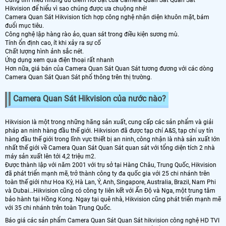
Cùng tìm hiểu những ưu điểm nổi bật của Camera Quan Sát Quan Sát
Hikvision để hiểu vì sao chúng được ưa chuộng nhé!
Camera Quan Sát Hikvision tích hợp công nghệ nhận diện khuôn mặt, bám
đuổi mục tiêu.
Công nghệ lập hàng rào ảo, quan sát trong điều kiện sương mù.
Tính ổn định cao, ít khi xảy ra sự cố
Chất lượng hình ảnh sắc nét.
Ứng dụng xem qua điện thoại rất nhanh
Hơn nữa, giá bán của Camera Quan Sát Quan Sát tương đương với các dòng
Camera Quan Sát Quan Sát phổ thông trên thị trường.
Camera Quan Sát Hikvision của nước nào?
Hikvision là một trong những hãng sản xuất, cung cấp các sản phẩm và giải
pháp an ninh hàng đầu thế giới. Hikvision đã được tạp chí A&S, tạp chí uy tín
hàng đầu thế giới trong lĩnh vực thiết bị an ninh, công nhận là nhà sản xuất lớn
nhất thế giới về Camera Quan Sát Quan Sát quan sát với tổng diện tích 2 nhà
máy sản xuất lên tới 4,2 triệu m2.
Được thành lập với năm 2001 với trụ sở tại Hàng Châu, Trung Quốc, Hikvision
đã phát triển mạnh mẽ, trở thành công ty đa quốc gia với 25 chi nhánh trên
toàn thế giới như Hoa Kỳ, Hà Lan, Ý, Anh, Singapore, Australia, Brazil, Nam Phi
và Dubai…Hikvision cũng có công ty liên kết với Ấn Độ và Nga, một trung tâm
bảo hành tại Hồng Kong. Ngay tại quê nhà, Hikvision cũng phát triển mạnh mẽ
với 35 chi nhánh trên toàn Trung Quốc.
Báo giá các sản phẩm Camera Quan Sát Quan Sát hikvision công nghệ HD TVI