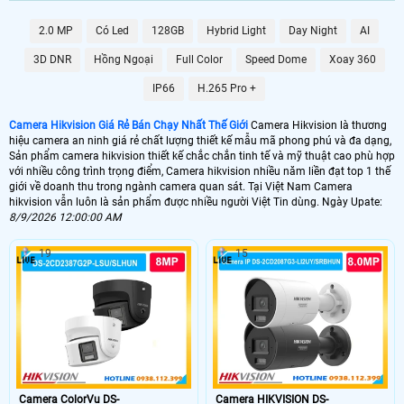
2.0 MP
Có Led
128GB
Hybrid Light
Day Night
AI
🌀 Xuất xứ Camera HIKVISION
3D DNR
Hồng Ngoại
Full Color
Speed Dome
Xoay 360
Trung Quốc
Thương hiệu camera hikvision
IP66
H.265 Pro +
🕹 Sản Phẩm Camera Hikvision
Camera Hikvision Giá Rẻ Bán Chạy Nhất Thế Giới
Camera Hikvision là thương
Camera, Chuôn cửa, Khóa Từ, máy chấm công
hiệu camera an ninh giá rẻ chất lượng thiết kế mẫu mã phong phú và đa dạng,
Sản phẩm camera hikvision thiết kế chắc chắn tinh tế và mỹ thuật cao phù hợp
🏠 Gía Camera Hikvision
với nhiều công trình trọng điểm, Camera hikvision nhiều năm liền đạt top 1 thế
giới về doanh thu trong ngành camera quan sát. Tại Việt Nam Camera
520,000 VNĐ
Lắp Camera Hikvision Giá rẻ
hikvision vẫn luôn là sản phẩm được nhiều người Việt Tin dùng. Ngày Upate:
🆗 Chiết Khấu Camera Hikvision
8/9/2026 12:00:00 AM
50% +
Giá Camera Hikvision
19
15
Camera hikvision
là lựa chọn tốt giá rẻ chất lượng hình ảnh sắt nét FULL HD
1080P và các dòng sản phẩm camera hikvision cao cấp có công nghệ AL
thông minh, Với khả nằng bảo mật cao camera hikvision luôn được nhiều
khách hàng lựa chọn. Camera hikvision hình ảnh trung thực kết nối qua nhiều
thiết bị giám sát cùng lúc. Với sự phá triển của công nghệ giám sát ban đêm
cũng như chip xứ lý hình ảnh camera hikvision giúp cho khả năng giám sát
hình ảnh sắt nét. Camera hikvision phù hợp cho các dự án lắp cho gia đình văn
Camera ColorVu DS-
Camera HIKVISION DS-