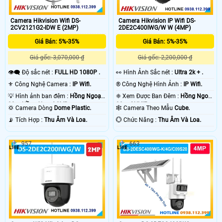
Camera Hikvision Wifi DS-
Camera Hikvision IP Wifi DS-
2CV2121G2-IDW E (2MP)
2DE2C400IWG/W W (4MP)
Giá Bán: 5%-35%
Giá Bán: 5%-35%
Giá gốc: 3,070,000 ₫
Giá gốc: 2,200,000 ₫
👁️‍🗨 Độ sắc nét :
FULL HD 1080P .
️👀 Hình Ảnh Sắc nét :
Ultra 2k + .
⚜️ Công Nghệ Camera :
IP Wifi.
®️ Công Nghệ Hình Ảnh :
IP Wifi.
💡 Hình ảnh ban đêm :
Hồng Ngoại
❈ Xem Được Ban Đêm :
Hồng Ngoại
30m Hồng Ngoại SMD.
30m ONVIF.
💢 Camera Dòng
Dome Plastic.
🕸️ Camera Theo Mẫu
Cube.
️📡 Tích Hợp :
Thu Âm Và Loa.
️💮 Chức Năng :
Thu Âm Và Loa.
957
663