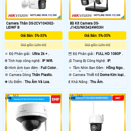
Camera Thân DS-2CV1043G2-
Bộ Kit Camera DS-
LIDWF B
J142I/NKS424W03H
Giá Bán: 5%-35%
Giá Bán: 5%-35%
Giá gốc: Liên Hệ
Giá gốc: Liên Hệ
🔆 Độ Phân giải :
Ultra 2k + .
🦉 Độ Phân giải :
FULL HD 1080P .
®️ Tích hợp công nghệ :
IP Wifi.
🕉️ Trang Bị Công Nghệ :
IP.
✪ Hình ảnh ban đêm :
Full Color
🔅 Tầm Nhìn Ban Đêm :
Hồng Ngoại
30m Có Màu Ban Ðêm.
10m Hồng Ngoại SMD.
💢 Camera Dòng
Thân Plastic.
💢 Camera Thiết Kế
Dome Kim loại
+ Nhựa.
️✤ Ưu Điểm :
Thu Âm Và Loa.
️₤ Khả Năng :
Thu Âm.
563
742