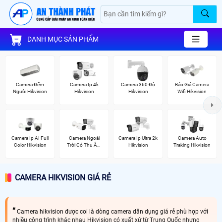
DANH MỤC SẢN PHẨM
Camera Đếm
Camera Ip 4k
Camera 360 Độ
Báo Giá Camera
Người Hikvision
Hikvision
Hikvision
Wifi Hikvision
Camera Ip AI Full
Camera Ngoài
Camera Ip Ultra 2k
Camera Auto
Color Hikvision
Trời Có Thu Âm
Hikvision
Traking Hikvision
Hik
CAMERA HIKVISION GIÁ RẺ
Camera hikvision được coi là dòng camera dân dụng giá rẻ phù hợp với
nhiều công trình khác nhau Hikvision có xuất xứ từ Trung Quốc nhưng