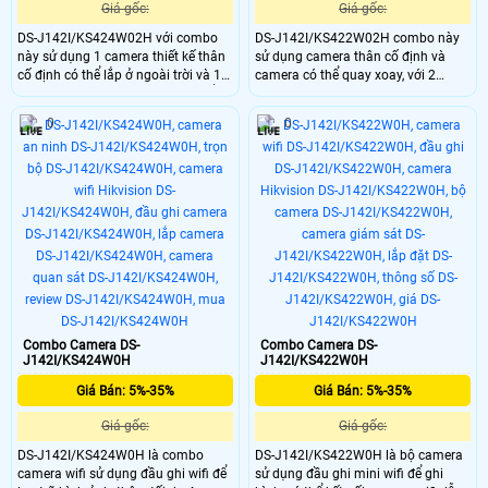
Giá gốc:
Giá gốc:
DS-J142I/KS424W02H với combo
DS-J142I/KS422W02H combo này
này sử dụng 1 camera thiết kế thân
sử dụng camera thân cố định và
cố định có thể lắp ở ngoài trời và 1
camera có thể quay xoay, với 2
camera quay xoay, camera có thể
camera này sẽ cho ra sự bao quát
đàm thoại 2 chiều thông qua
tốt đảm bảo an ninh ấn tượng, trang
0
0
camera, nhìn hình ảnh vào ban đêm
bị ống kính có độ phân giải 2.0MP
có màu, đầu ghi sử dụng thẻ nhớ để
hỗ trợ công nghệ wifi 6, có thể đàm
lưu trữ dữ liệu.
thoại 2 chiều và chống nước chuẩn
IP 66
Combo Camera DS-
Combo Camera DS-
J142I/KS424W0H
J142I/KS422W0H
Giá Bán: 5%-35%
Giá Bán: 5%-35%
Giá gốc:
Giá gốc:
DS-J142I/KS424W0H là combo
DS-J142I/KS422W0H là bộ camera
camera wifi sử dụng đầu ghi wifi để
sử dụng đầu ghi mini wifi để ghi