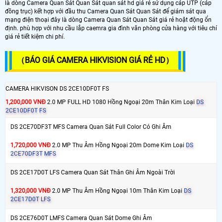
là dòng Camera Quan Sát Quan Sát quan sát hd giá rẻ sử dụng cáp UTP (cáp
đồng trục) kết hợp với đầu thu Camera Quan Sát Quan Sát để giám sát qua
mạng điện thoại đây là dòng Camera Quan Sát Quan Sát giá rẻ hoặt động ổn
định. phù hợp với nhu cầu lắp caemra gia đình văn phòng cửa hàng với tiêu chí
giá rẻ tiết kiệm chi phí.
（BÁO GIÁ CAMERA HIKVISION GIÁ RẺ HD）
CAMERA HIKVISON DS 2CE10DF0T FS
1,200,000 VNĐ
2.0 MP FULL HD 1080 Hồng Ngoại 20m Thân Kim Loại
DS
2CE10DF0T FS
DS 2CE70DF3T MFS Camera Quan Sát Full Color Có Ghi Âm
1,720,000 VNĐ
2.0 MP Thu Âm Hồng Ngoại 20m Dome Kim Loại
DS
2CE70DF3T MFS
DS 2CE17D0T LFS Camera Quan Sát Thân Ghi Âm Ngoài Trời
1,320,000 VNĐ
2.0 MP Thu Âm Hồng Ngoại 10m Thân Kim Loại
DS
2CE17D0T LFS
DS 2CE76D0T LMFS Camera Quan Sát Dome Ghi Âm