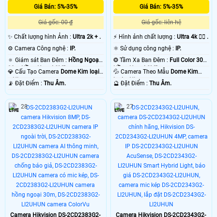
Giá Bán: 5%-35%
Giá Bán: 5%-35%
Giá gốc: 00 ₫
Giá gốc: liên hệ
✨ Chất lượng hình Ảnh :
Ultra 2k + .
️⚡ Hình ảnh chất lượng :
Ultra 4k 👍🏾 .
⚙ Camera Công nghệ :
IP.
⚛️ Sử dụng công nghệ :
IP.
🔅 Giám sát Ban Đêm :
Hồng Ngoại
❂ Tầm Xa Ban Đêm :
Full Color 30m
30m Hồng Ngoại SMD.
Hồng Ngoại SMD.
💎 Cấu Tạo Camera
Dome Kim loại
💦 Camera Theo Mẫu
Dome Kim
+ Nhựa.
loại + Nhựa.
️📡 Đặt Điểm :
Thu Âm.
️🔮 Đặt Điểm :
Thu Âm.
28
27
Camera Hikvision DS-2CD2383G2-
Camera Hikvision DS-2CD2343G2-