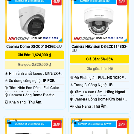
Caemra Dome DS-2CD1343G2-LIU
Camera Hikvision DS-2CD1143G2-
LIU
Giá Bán: 1,624,000 ₫
Giá Bán: 5%-35%
Giá gốc: 2,320,000 ₫
Giá gốc: Liên Hệ
☀️ Hình ảnh chất lượng :
Ultra 2k + .
💯 Độ Phân giải :
FULL HD 1080P .
⚛️ Sử dụng công nghệ :
IP POE.
✳️ Trang Bị Công Nghệ :
IP.
🌛 Tầm Nhìn Ban Đêm :
Full Color
🔴 Tầm Xa Ban Đêm :
Hồng Ngoại
30m Có Màu Ban Ðêm.
🎲 Camera Dòng
Dome Plastic.
10m Hồng Ngoại SMD.
🐜 Camera Dòng
Dome Kim loại +
️💮 Khả Năng :
Thu Âm.
Nhựa.
️📢 Khả Năng :
Thu Âm.
19
36