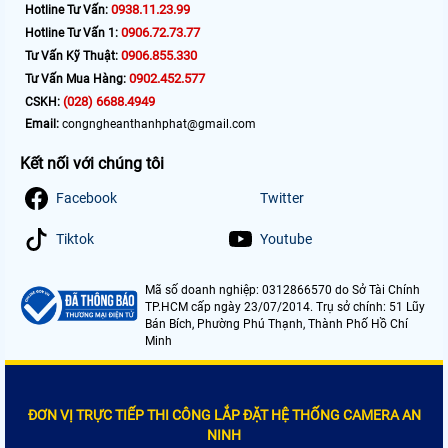
0938.11.23.99
Hotline Tư Vấn:
0906.72.73.77
Hotline Tư Vấn 1:
0906.855.330
Tư Vấn Kỹ Thuật:
0902.452.577
Tư Vấn Mua Hàng:
(028) 6688.4949
CSKH:
Email:
congngheanthanhphat@gmail.com
Kết nối với chúng tôi
Facebook
Twitter
Tiktok
Youtube
Mã số doanh nghiệp: 0312866570 do Sở Tài Chính
TP.HCM cấp ngày 23/07/2014. Trụ sở chính: 51 Lũy
Bán Bích, Phường Phú Thạnh, Thành Phố Hồ Chí
Minh
ĐƠN VỊ TRỰC TIẾP THI CÔNG LẮP ĐẶT HỆ THỐNG CAMERA AN
NINH