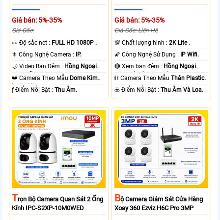
Giá bán: 5%-35%
Giá bán: 5%-35%
Giá Gốc:
Giá Gốc: Liên Hệ
️👀 Độ sắc nét :
FULL HD 1080P .
💯 Chất lượng hình :
2K Lite .
⚜️ Công Nghệ Camera :
IP.
🌠 Công Nghệ Sử Dụng :
IP Wifi.
🌙 Video Ban Đêm :
Hồng Ngoại
🔴 Xem ban đêm :
Hồng Ngoại
10m Hồng Ngoại SMD.
15m Có Màu Ban Ðêm.
👑 Camera Theo Mẫu
Dome Kim
⛓ Camera Theo Mẫu
Thân Plastic.
loại + Nhựa.
️ƒ Điểm Nỗi Bật :
Thu Âm.
️☣️ Điểm Nỗi Bật :
Thu Âm Và Loa.
T
B
Rọn Bộ Camera Quan Sát 2 Ống
Ộ Camera Giám Sát Cửa Hàng
Kính IPC-S2XP-10M0WED
Xoay 360 Ezviz H6C Pro 3MP