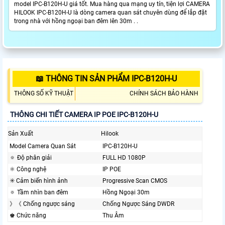
model IPC-B120H-U giá tốt. Mua hàng qua mạng uy tín, tiện lợi CAMERA
HILOOK IPC-B120H-U là dòng camera quan sát chuyên dùng để lắp đặt
trong nhà với hồng ngoại ban đêm lên 30m . .
📖 THÔNG TIN SẢN PHẨM IPC-B120H-U
THÔNG SỐ KỸ THUẬT
CHÍNH SÁCH BẢO HÀNH
THÔNG CHI TIẾT CAMERA IP POE IPC-B120H-U
Sản Xuất
Hilook
Model Camera Quan Sát
IPC-B120H-U
🔅 Độ phân giải
FULL HD 1080P
⚛️ Công nghệ
IP POE
✳️ Cảm biến hình ảnh
Progressive Scan CMOS
🔅 Tầm nhìn ban đêm
Hồng Ngoại 30m
》《 Chống ngược sáng
Chống Ngược Sáng DWDR
♚ Chức năng
Thu Âm