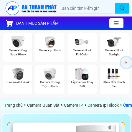
DANH MỤC SẢN PHẨM
Camera Hồng
Camera Ip Hilook
Camera Hilook
Camera Hilook
Ngoại Hilook
Full Color
Starlight
Camera 4K Hilook
Camera Chống
Lắp Camera Xoay
Khóa Cửa Khách
Trộm Hilook
360
Sạn
›
›
›
›
Trang chủ
Camera Quan Sát
Camera IP
Camera Ip Hilook
Came