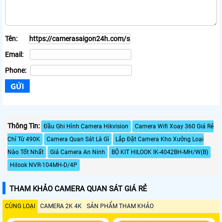
Tên:
Email:
Phone:
Thông Tin:
Đầu Ghi Hình Camera Hikvision
Camera Wifi Xoay 360 Giá Rẻ
Chỉ Từ 490K
Camera Quan Sát Là Gì
Lắp Đặt Camera Kho Xưởng Loại
Nào Tốt Nhất
Giá Camera An Ninh
BỘ KIT HILOOK IK-4042BH-MH/W(B)
Hilook NVR-104MH-D/4P
THAM KHẢO CAMERA QUAN SÁT GIÁ RẺ
CÙNG LOẠI
CAMERA 2K 4K
SẢN PHẨM THAM KHẢO