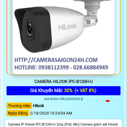
CAMERA HILOOK IPC-B120H-U
Giá Khuyến Mãi:
30%
(+ VAT 8%)
Giá Niêm Yết:2,500,000 ₫
Thương Hiệu
Hilook
Ngày Đăng
2/18/2020 10:24:04 AM
Camera IP Hilook IPC-B120H-U 2mp (PoE, Mic) Camera giám sát Hilook