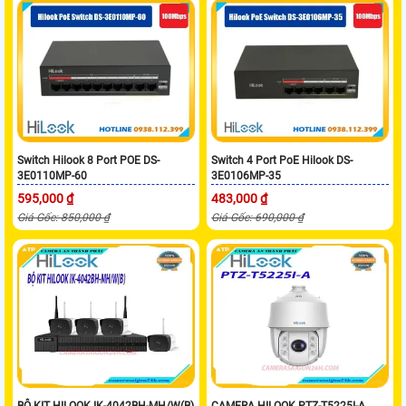
Switch Hilook 8 Port POE DS-
Switch 4 Port PoE Hilook DS-
3E0110MP-60
3E0106MP-35
595,000 ₫
483,000 ₫
Giá Gốc: 850,000 ₫
Giá Gốc: 690,000 ₫
BỘ KIT HILOOK IK-4042BH-MH/W(B)
CAMERA HILOOK PTZ-T5225I-A