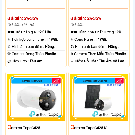
Giá bán: 5%-35%
Giá bán: 5%-35%
Giá Gốc: Liên Hệ
Giá Gốc:
👁️‍🗨 Độ Phân giải :
2K Lite .
👁️‍🗨 Hình Ành Chất Lượng :
2K
Lite .
⚜️ Tích hợp công nghệ :
IP Wifi.
⚜️ Công Nghệ :
IP Wifi.
🌛 Hình ảnh ban đêm :
Hồng
🌔 Hình ảnh ban đêm :
Hồng
Ngoại 10m Có Màu Ban Ðêm.
Ngoại 10m Có Màu Ban Ðêm.
💎 Camera Dòng
Thân Plastic.
❄ Camera Theo Mẫu
Thân Plastic.
️ლ Tích Hợp :
Thu Âm.
️💎 Điểm Nỗi Bật :
Thu Âm Và Loa.
C
C
Amera TapoC425
Amera TapoC425 Kit