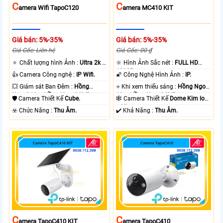
C
C
Amera Wifi TapoC120
Amera MC410 KIT
Giá bán: 5%-35%
Giá bán: 5%-35%
Giá Gốc: Liên hệ
Giá Gốc: 00 ₫
🔅 Chất lượng hình Ảnh :
Ultra 2k +
🔆 Hình Ảnh Sắc nét :
FULL HD
.
1080P .
👍 Camera Công nghệ :
IP Wifi.
🌠 Công Nghệ Hình Ảnh :
IP.
💥 Giám sát Ban Đêm :
Hồng
⭐ Khi xem thiếu sáng :
Hồng Ngoại
Ngoại 10m Hồng Ngoại SMD.
10m Hồng Ngoại SMD.
🛡 Camera Thiết Kế
Cube.
🕸️ Camera Thiết Kế
Dome Kim loại
+ Nhựa.
️☣️ Chức Năng :
Thu Âm.
️✔️ Khả Năng :
Thu Âm.
C
C
Amera TapoC410 KIT
Amera TapoC410