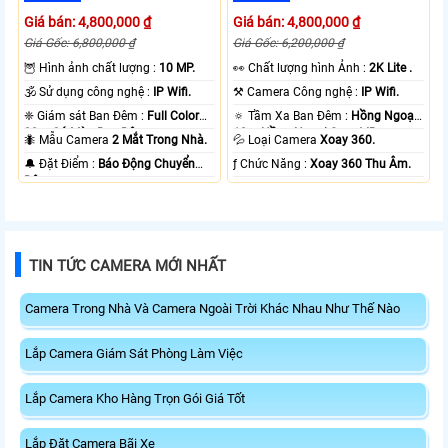
Giá bán: 4,800,000 ₫
Giá bán: 4,800,000 ₫
Giá Gốc: 6,800,000 ₫
Giá Gốc: 6,200,000 ₫
🦉 Hình ảnh chất lượng :
10 MP.
️👀 Chất lượng hình Ảnh :
2K Lite .
🕉️ Sử dụng công nghệ :
IP Wifi.
⚒ Camera Công nghệ :
IP Wifi.
❈ Giám sát Ban Đêm :
Full Color
🔅 Tầm Xa Ban Đêm :
Hồng Ngoại
20m Có Màu Ban Ðêm.
10m Hồng Ngoại Smart IR.
🐜 Mẫu Camera
2 Mắt Trong Nhà.
💦 Loại Camera
Xoay 360.
️🔔 Đặt Điểm :
Báo Động Chuyển
️ƒ Chức Năng :
Xoay 360 Thu Âm.
Động.
TIN TỨC CAMERA MỚI NHẤT
Camera Trong Nhà Và Camera Ngoài Trời Khác Nhau Như Thế Nào
Lắp Camera Giám Sát Phòng Làm Việc
Lắp Camera Kho Hàng Trọn Gói Giá Tốt
Lắp Đặt Camera Bãi Xe