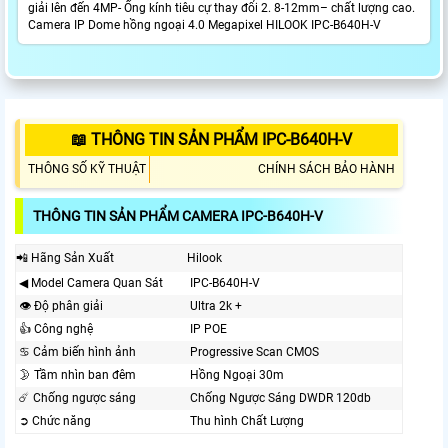
giải lên đến 4MP- Ống kính tiêu cự thay đổi 2. 8-12mm– chất lượng cao.
Camera IP Dome hồng ngoại 4.0 Megapixel HILOOK IPC-B640H-V
📖 THÔNG TIN SẢN PHẨM IPC-B640H-V
THÔNG SỐ KỸ THUẬT
CHÍNH SÁCH BẢO HÀNH
THÔNG TIN SẢN PHẨM CAMERA IPC-B640H-V
📲 Hãng Sản Xuất
Hilook
◀ Model Camera Quan Sát
IPC-B640H-V
👁 Độ phân giải
Ultra 2k +
👍 Công nghệ
IP POE
♋ Cảm biến hình ảnh
Progressive Scan CMOS
🌛 Tầm nhìn ban đêm
Hồng Ngoại 30m
☄️ Chống ngược sáng
Chống Ngược Sáng DWDR 120db
➲ Chức năng
Thu hình Chất Lượng