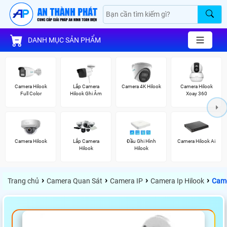
DANH MỤC SẢN PHẨM
Camera Hilook
Lắp Camera
Camera 4K Hilook
Camera Hilook
Full Color
Hilook Ghi Âm
Xoay 360
Camera Hilook
Lắp Camera
Đầu Ghi Hình
Camera Hilook Ai
Hilook
Hilook
›
›
›
›
Trang chủ
Camera Quan Sát
Camera IP
Camera Ip Hilook
Came