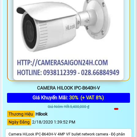
CAMERA HILOOK IPC-B640H-V
Giá Khuyến Mãi:
30%
(+ VAT 8%)
Giá Niêm Yết:5,400,000 ₫
Thương Hiệu
Hilook
Ngày Đăng
2/18/2020 1:39:52 PM
Camera HiLook IPC-B640H-V 4MP VF bullet network camera - Độ phân