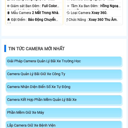
❈ Giám sát Ban Đêm :
Full Color
🔅 Tầm Xa Ban Đêm :
Hồng Ngoại
20m Có Màu Ban Ðêm.
10m Hồng Ngoại Smart IR.
🐜 Mẫu Camera
2 Mắt Trong Nhà.
💦 Loại Camera
Xoay 360.
️🔔 Đặt Điểm :
Báo Động Chuyển
️ƒ Chức Năng :
Xoay 360 Thu Âm.
Động.
TIN TỨC CAMERA MỚI NHẤT
Giải Pháp Camera Quản Lý Bãi Xe Trường Học
Camera Quản Lý Bãi Giữ Xe Công Ty
Camera Nhận Diện Biển Số Xe Tự Động
Camera Kết Hợp Phần Mềm Quản Lý Bãi Xe
Phần Mềm Giữ Xe Máy
Lắp Camera Giữ Xe Bệnh Viện