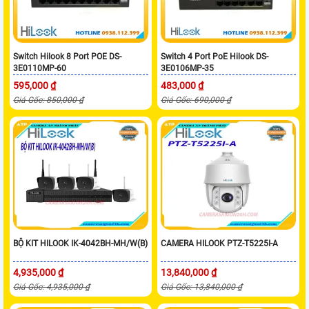
Switch Hilook 8 Port POE DS-
Switch 4 Port PoE Hilook DS-
3E0110MP-60
3E0106MP-35
595,000 ₫
483,000 ₫
Giá Gốc: 850,000 ₫
Giá Gốc: 690,000 ₫
BỘ KIT HILOOK IK-4042BH-MH/W(B)
CAMERA HILOOK PTZ-T5225I-A
4,935,000 ₫
13,840,000 ₫
Giá Gốc: 4,935,000 ₫
Giá Gốc: 13,840,000 ₫