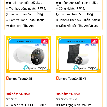
👁️‍🗨 Độ Phân giải :
2K Lite .
👁️‍🗨 Hình Ành Chất Lượng :
2K
Lite .
⚜️ Tích hợp công nghệ :
IP Wifi.
⚜️ Công Nghệ :
IP Wifi.
🌛 Hình ảnh ban đêm :
Hồng
🌔 Hình ảnh ban đêm :
Hồng
Ngoại 10m Có Màu Ban Ðêm.
Ngoại 10m Có Màu Ban Ðêm.
💎 Camera Dòng
Thân Plastic.
❄ Camera Theo Mẫu
Thân Plastic.
️ლ Tích Hợp :
Thu Âm.
️💎 Điểm Nỗi Bật :
Thu Âm Và Loa.
C
C
Amera TapoC425
Amera TapoC425 Kit
Giá bán: 5%-35%
Giá bán: 5%-35%
Giá Gốc:
Giá Gốc: Liên Hệ
️👀 Độ sắc nét :
FULL HD 1080P .
💯 Chất lượng hình :
2K Lite .