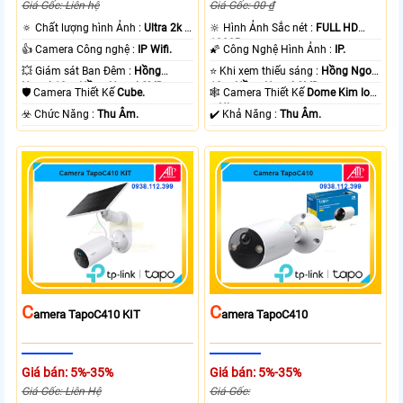
Giá Gốc: Liên hệ
Giá Gốc: 00 ₫
🔅 Chất lượng hình Ảnh :
Ultra 2k +
🔆 Hình Ảnh Sắc nét :
FULL HD
.
1080P .
👍 Camera Công nghệ :
IP Wifi.
🌠 Công Nghệ Hình Ảnh :
IP.
💥 Giám sát Ban Đêm :
Hồng
⭐ Khi xem thiếu sáng :
Hồng Ngoại
Ngoại 10m Hồng Ngoại SMD.
10m Hồng Ngoại SMD.
🛡 Camera Thiết Kế
Cube.
🕸️ Camera Thiết Kế
Dome Kim loại
+ Nhựa.
️☣️ Chức Năng :
Thu Âm.
️✔️ Khả Năng :
Thu Âm.
C
C
Amera TapoC410 KIT
Amera TapoC410
Giá bán: 5%-35%
Giá bán: 5%-35%
Giá Gốc: Liên Hệ
Giá Gốc: