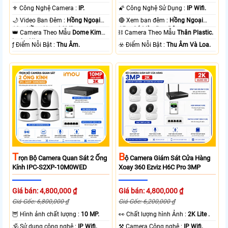
⚜️ Công Nghệ Camera :
IP.
🌠 Công Nghệ Sử Dụng :
IP Wifi.
🌙 Video Ban Đêm :
Hồng Ngoại
🔴 Xem ban đêm :
Hồng Ngoại
10m Hồng Ngoại SMD.
15m Có Màu Ban Ðêm.
👑 Camera Theo Mẫu
Dome Kim
⛓ Camera Theo Mẫu
Thân Plastic.
loại + Nhựa.
️ƒ Điểm Nỗi Bật :
Thu Âm.
️☣️ Điểm Nỗi Bật :
Thu Âm Và Loa.
T
B
Rọn Bộ Camera Quan Sát 2 Ống
Ộ Camera Giám Sát Cửa Hàng
Kính IPC-S2XP-10M0WED
Xoay 360 Ezviz H6C Pro 3MP
Giá bán: 4,800,000 ₫
Giá bán: 4,800,000 ₫
Giá Gốc: 6,800,000 ₫
Giá Gốc: 6,200,000 ₫
🦉 Hình ảnh chất lượng :
10 MP.
️👀 Chất lượng hình Ảnh :
2K Lite .
🕉️ Sử dụng công nghệ :
IP Wifi.
⚒ Camera Công nghệ :
IP Wifi.