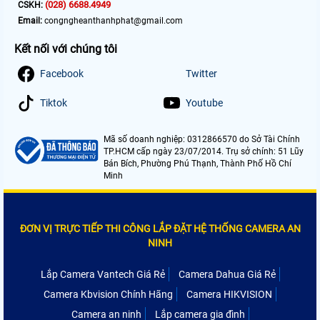
(028) 6688.4949
CSKH:
Email:
congngheanthanhphat@gmail.com
Kết nối với chúng tôi
Facebook
Twitter
Tiktok
Youtube
Mã số doanh nghiệp: 0312866570 do Sở Tài Chính
TP.HCM cấp ngày 23/07/2014. Trụ sở chính: 51 Lũy
Bán Bích, Phường Phú Thạnh, Thành Phố Hồ Chí
Minh
ĐƠN VỊ TRỰC TIẾP THI CÔNG LẮP ĐẶT HỆ THỐNG CAMERA AN
NINH
Lắp Camera Vantech Giá Rẻ
Camera Dahua Giá Rẻ
Camera Kbvision Chính Hãng
Camera HIKVISION
Camera an ninh
Lắp camera gia đình