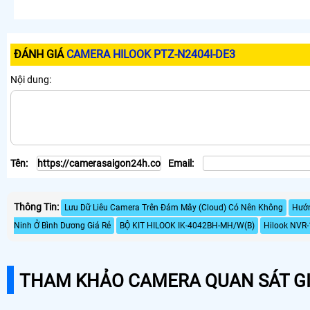
ĐÁNH GIÁ
CAMERA HILOOK PTZ-N2404I-DE3
Nội dung:
Tên:
Email:
Thông Tin:
Lưu Dữ Liêu Camera Trên Đám Mây (Cloud) Có Nên Không
Hướn
Ninh Ở Bình Dương Giá Rẻ
BỘ KIT HILOOK IK-4042BH-MH/W(B)
Hilook NVR
THAM KHẢO CAMERA QUAN SÁT GI