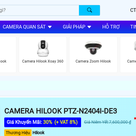
CT
CAMERA QUAN SÁT
GIẢI PHÁP
HỖ TRỢ
TI
look
Camera Hilook Xoay 360
Camera Zoom Hilook
Came
CAMERA HILOOK PTZ-N2404I-DE3
Giá Khuyến Mãi:
30%
(+ VAT 8%)
Giá Niêm Yết:7,600,000 ₫
Thương Hiệu
Hilook