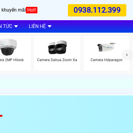
0938.112.399
 khuyến mãi
Hot!
N TỨC
LIÊN HỆ
ra 2MP Hilook
Camera Dahua Zoom Xa
Camera Hdparagon