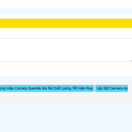
ơng Hiệu Camera Questek Giá Rẻ Chất Lượng Tốt Hiện Nay
Lắp Đặt Camera An