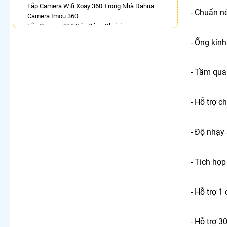
Lắp Camera Wifi Xoay 360 Trong Nhà Dahua
- Chuẩn n
Camera Imou 360
Lắp Camera 360 Báo Động Kbvision
Camera Ezviz Xoay 360 Trong Nhà
- Ống kín
Lắp Camera Imou Xoay 360 Trong Nhà
Lắp Camera Samsung Xoay 360
Camera Xoay 360 Hikvision
- Tầm qua
LẮP CAMERA THEO NHU CẦU
Lắp Camera Văn Phòng Giá Rẻ
- Hỗ trợ 
Lắp Camera Nhà Xưởng Giá Rẻ
Lắp Camera Gia Đình Giá Rẻ
Lắp Camera Kho Hàng Giá Rẻ
- Độ nhạy
Lắp Camera Cửa Hàng Giá Rẻ
Lắp Camera Wifi Giá Rẻ Chính Hãng
Lắp Camera Công Trình Giá Rẻ
- Tích hợ
Camera 360 Giá Rẻ
- Hỗ trợ 1
- Hỗ trợ 3