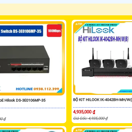
BỘ KIT HILOOK IK-4042BH-MH/W(
PoE Hilook DS-3E0106MP-35
4,935,000 ₫
Giá Gốc: 4,935,000 ₫
00 ₫