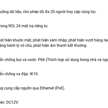
 luồng dữ liệu, cho phép tối đa 20 người truy cập cùng lúc.
 vùng ROI, 24 mặt nạ riêng tư.
hát hiện khuôn mặt, phát hiện xâm nhập, phát hiện vượt hàng rào 
năng hành lý vô chủ, phát hiện âm thanh bất thường.
ẩn chống bụi và nước: P66 (Thích hợp sử dụng trong nhà và ngoà
uẩn chống va đập: IK10.
ng cung cấp nguồn qua Ethernet (PoE).
iện: DC12V.