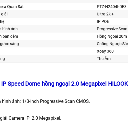
era Quan Sát
PTZ-N2404I-DE3
 giải
Ultra 2k +
ghệ
IP POE
n hình ảnh
Progressive Sca
ìn ban đêm
Hồng Ngoại 20m
gược sáng
Chống Ngược Sá
Xoay 360
ăng
Thu Âm
IP Speed Dome hồng ngoại 2.0 Megapixel HILOO
n hình ảnh: 1/3-inch Progressive Scan CMOS.
giải Camera IP: 2.0 Megapixel.