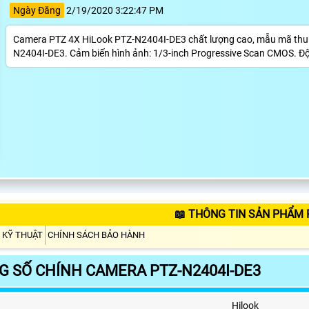
Ngày Đăng
2/19/2020 3:22:47 PM
Camera PTZ 4X HiLook PTZ-N2404I-DE3 chất lượng cao, mẫu mã thu h
N2404I-DE3. Cảm biến hình ảnh: 1/3-inch Progressive Scan CMOS. Độ
📖 THÔNG TIN SẢN PHẨM 
 KỸ THUẬT
CHÍNH SÁCH BẢO HÀNH
 SỐ CHÍNH CAMERA PTZ-N2404I-DE3
Hilook