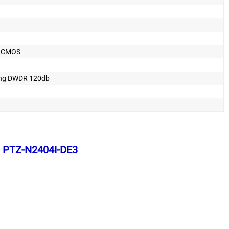
n CMOS
ng DWDR 120db
K PTZ-N2404I-DE3