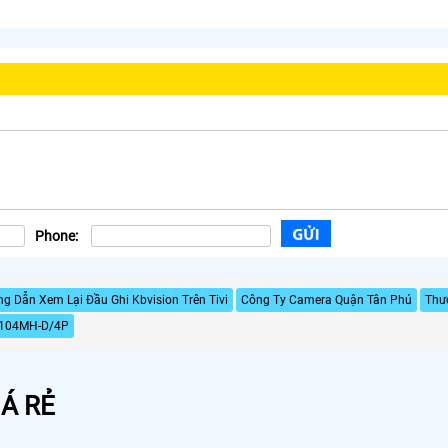
Phone:
g Dẫn Xem Lại Đầu Ghi Kbvision Trên Tivi
Công Ty Camera Quận Tân Phú
Thư
-104MH-D/4P
Á RẺ