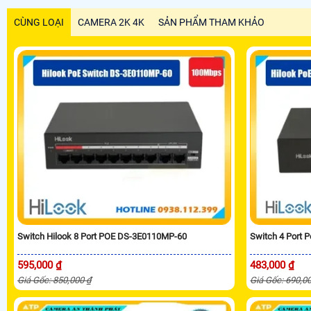
CÙNG LOẠI
CAMERA 2K 4K
SẢN PHẨM THAM KHẢO
Switch Hilook 8 Port POE DS-3E0110MP-60
Switch 4 Port 
595,000 ₫
483,000 ₫
Giá Gốc: 850,000 ₫
Giá Gốc: 690,0