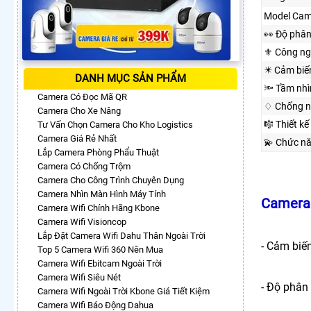
Model Cam
️👀 Độ phân
⚜️ Công n
✴️ Cảm biế
DANH MỤC SẢN PHẨM
🔦 Tầm nh
Camera Có Đọc Mã QR
♢ Chống n
Camera Cho Xe Nâng
🎼️ Thiết kế
Tư Vấn Chọn Camera Cho Kho Logistics
Camera Giá Rẻ Nhất
💫 Chức n
Lắp Camera Phòng Phẩu Thuật
Camera Có Chống Trộm
Camera Cho Công Trình Chuyên Dụng
Camera Nhìn Màn Hình Máy Tính
Camera 
Camera Wifi Chính Hãng Kbone
Camera Wifi Visioncop
Lắp Đặt Camera Wifi Dahu Thân Ngoài Trời
- Cảm biế
Top 5 Camera Wifi 360 Nên Mua
Camera Wifi Ebitcam Ngoài Trời
Camera Wifi Siêu Nét
- Độ phân 
Camera Wifi Ngoài Trời Kbone Giá Tiết Kiệm
Camera Wifi Báo Động Dahua