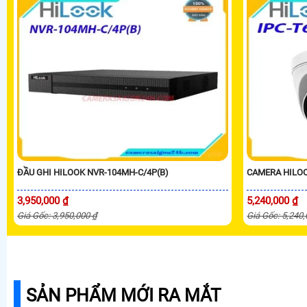
ĐẦU GHI HILOOK NVR-104MH-C/4P(B)
CAMERA HILOO
3,950,000 ₫
5,240,000 ₫
Giá Gốc: 3,950,000 ₫
Giá Gốc: 5,240
SẢN PHẨM MỚI RA MẮT