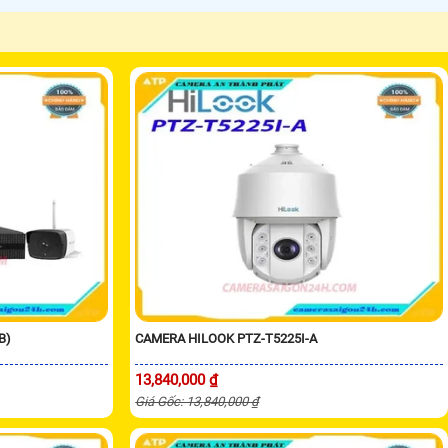
B)
CAMERA HILOOK PTZ-T5225I-A
13,840,000 ₫
Giá Gốc: 13,840,000 ₫