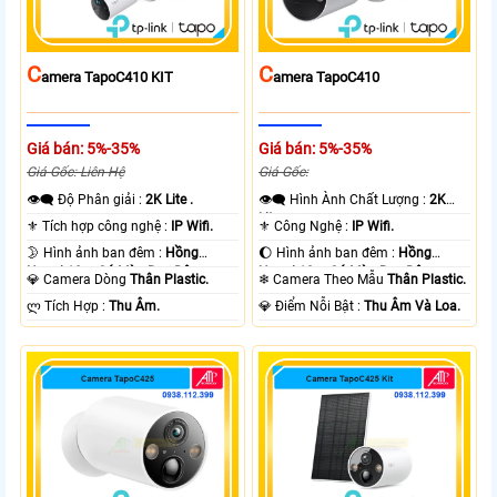
C
C
Amera TapoC410 KIT
Amera TapoC410
Giá bán: 5%-35%
Giá bán: 5%-35%
Giá Gốc: Liên Hệ
Giá Gốc:
👁️‍🗨 Độ Phân giải :
2K Lite .
👁️‍🗨 Hình Ành Chất Lượng :
2K
Lite .
⚜️ Tích hợp công nghệ :
IP Wifi.
⚜️ Công Nghệ :
IP Wifi.
🌛 Hình ảnh ban đêm :
Hồng
🌔 Hình ảnh ban đêm :
Hồng
Ngoại 10m Có Màu Ban Ðêm.
Ngoại 10m Có Màu Ban Ðêm.
💎 Camera Dòng
Thân Plastic.
❄ Camera Theo Mẫu
Thân Plastic.
️ლ Tích Hợp :
Thu Âm.
️💎 Điểm Nỗi Bật :
Thu Âm Và Loa.