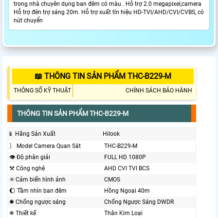
trong nhà chuyên dụng ban đêm có màu . Hỗ trợ 2.0 megapixel,camera
Hỗ trợ đèn trợ sáng 20m. Hỗ trợ xuất tín hiệu HD-TVI/AHD/CVI/CVBS, có
nút chuyển
📖 THÔNG TIN SẢN PHẨM THC-B229-M
THÔNG SỐ KỸ THUẬT
CHÍNH SÁCH BẢO HÀNH
THÔNG TIN SẢN PHẨM THC-B229-M
📱 Hãng Sản Xuất
Hilook
〗 Model Camera Quan Sát
THC-B229-M
👁 Độ phân giải
FULL HD 1080P
⚒ Công nghệ
AHD CVI TVI BCS
✳️ Cảm biến hình ảnh
CMOS
🌔 Tầm nhìn ban đêm
Hồng Ngoại 40m
✺ Chống ngược sáng
Chống Ngược Sáng DWDR
❄ Thiết kế
Thân Kim Loại