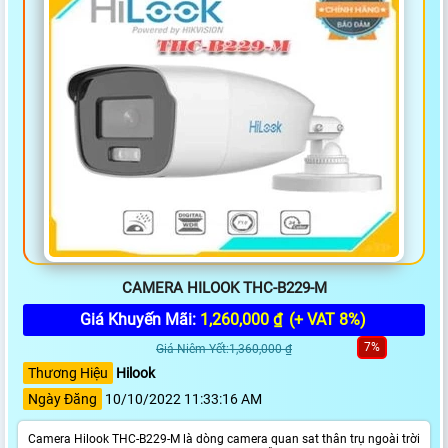
CAMERA HILOOK THC-B229-M
Giá Khuyến Mãi:
1,260,000 ₫
(+ VAT 8%)
7%
Giá Niêm Yết:1,360,000 ₫
Thương Hiệu
Hilook
Ngày Đăng
10/10/2022 11:33:16 AM
Camera Hilook THC-B229-M là dòng camera quan sat thân trụ ngoài trời