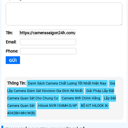
Tên:
Email:
Phone:
Thông Tin:
Danh Sách Camera Chất Lượng Tốt Nhất Hiện Nay
Giá
Lắp Camera Giám Sát Kbvision Gia Đình Rẻ Nhất
Giải Pháp Lắp Đặt
Camera Quan Sát Cho Chung Cư
Camera Wifi Chính Hãng
Lắp Đặt
Camera Quan Sát
Hilook NVR-104MH-D/4P
BỘ KIT HILOOK IK-
4042BH-MH/W(B)