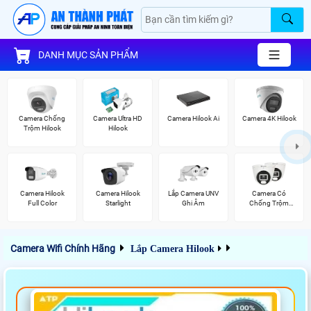
DANH MỤC SẢN PHẨM
Camera Chống
Camera Ultra HD
Camera Hilook Ai
Camera 4K Hilook
Trộm Hilook
Hilook
Camera Hilook
Camera Hilook
Lắp Camera UNV
Camera Có
Full Color
Starlight
Ghi Âm
Chống Trộm
Vantech
Camera Wifi Chính Hãng
Lắp Camera Hilook