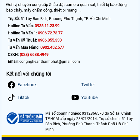
Đơn vị chuyên cung cấp & lắp đặt camera quan sát, thiết bị báo động,
báo cháy, máy chấm công, thiết bị mạng, ...
Trụ Sở:
51 Lũy Bán Bích, Phường Phú Thạnh, TP. Hồ Chí Minh
0938.11.23.99
Hotline Tư Vấn:
0906.72.73.77
Hotline Tư Vấn 1:
0906.855.330
Tư Vấn Kỹ Thuật:
0902.452.577
Tư Vấn Mua Hàng:
(028) 6688.4949
CSKH:
Email:
congngheanthanhphat@gmail.com
Kết nối với chúng tôi
Facebook
Twitter
Tiktok
Youtube
Mã số doanh nghiệp: 0312866570 do Sở Tài Chính
TP.HCM cấp ngày 23/07/2014. Trụ sở chính: 51 Lũy
Bán Bích, Phường Phú Thạnh, Thành Phố Hồ Chí
Minh