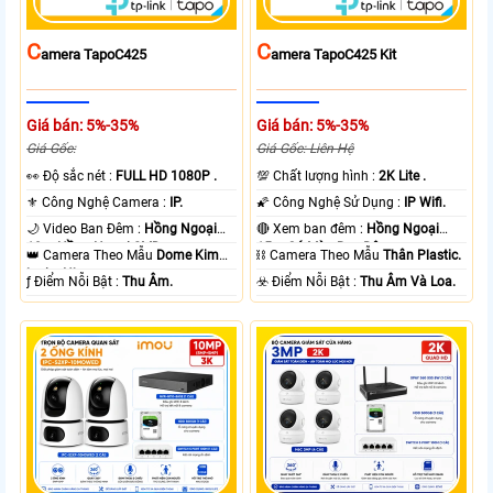
C
C
Amera TapoC425
Amera TapoC425 Kit
Giá bán: 5%-35%
Giá bán: 5%-35%
Giá Gốc:
Giá Gốc: Liên Hệ
️👀 Độ sắc nét :
FULL HD 1080P .
💯 Chất lượng hình :
2K Lite .
⚜️ Công Nghệ Camera :
IP.
🌠 Công Nghệ Sử Dụng :
IP Wifi.
🌙 Video Ban Đêm :
Hồng Ngoại
🔴 Xem ban đêm :
Hồng Ngoại
10m Hồng Ngoại SMD.
15m Có Màu Ban Ðêm.
👑 Camera Theo Mẫu
Dome Kim
⛓ Camera Theo Mẫu
Thân Plastic.
loại + Nhựa.
️ƒ Điểm Nỗi Bật :
Thu Âm.
️☣️ Điểm Nỗi Bật :
Thu Âm Và Loa.