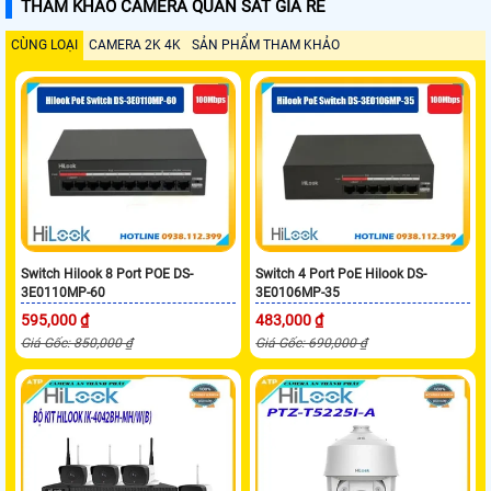
THAM KHẢO CAMERA QUAN SÁT GIÁ RẺ
CÙNG LOẠI
CAMERA 2K 4K
SẢN PHẨM THAM KHẢO
Switch Hilook 8 Port POE DS-
Switch 4 Port PoE Hilook DS-
3E0110MP-60
3E0106MP-35
595,000 ₫
483,000 ₫
Giá Gốc: 850,000 ₫
Giá Gốc: 690,000 ₫