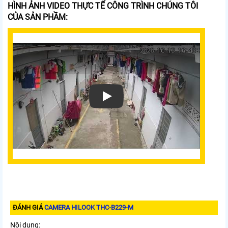
HÌNH ẢNH VIDEO THỰC TẾ CÔNG TRÌNH CHÚNG TÔI
CỦA SẢN PHẦM:
Xem video Camera Hilook THC-B229-M
ĐÁNH GIÁ
CAMERA HILOOK THC-B229-M
Nội dung: