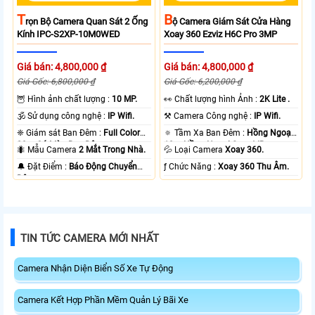
T
B
Rọn Bộ Camera Quan Sát 2 Ống
Ộ Camera Giám Sát Cửa Hàng
Kính IPC-S2XP-10M0WED
Xoay 360 Ezviz H6C Pro 3MP
Giá bán: 4,800,000 ₫
Giá bán: 4,800,000 ₫
Giá Gốc: 6,800,000 ₫
Giá Gốc: 6,200,000 ₫
🦉 Hình ảnh chất lượng :
10 MP.
️👀 Chất lượng hình Ảnh :
2K Lite .
🕉️ Sử dụng công nghệ :
IP Wifi.
⚒ Camera Công nghệ :
IP Wifi.
❈ Giám sát Ban Đêm :
Full Color
🔅 Tầm Xa Ban Đêm :
Hồng Ngoại
20m Có Màu Ban Ðêm.
10m Hồng Ngoại Smart IR.
🐜 Mẫu Camera
2 Mắt Trong Nhà.
💦 Loại Camera
Xoay 360.
️🔔 Đặt Điểm :
Báo Động Chuyển
️ƒ Chức Năng :
Xoay 360 Thu Âm.
Động.
TIN TỨC CAMERA MỚI NHẤT
Camera Nhận Diện Biển Số Xe Tự Động
Camera Kết Hợp Phần Mềm Quản Lý Bãi Xe