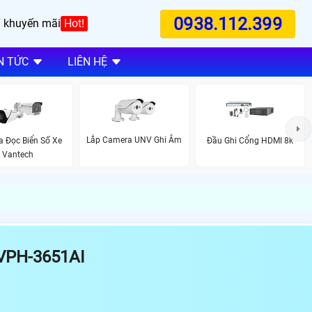
0938.112.399
 khuyến mãi
Hot!
N TỨC
LIÊN HỆ
Lắp Camera UNV Ghi Âm
 Đọc Biển Số Xe
Đầu Ghi Cổng HDMI 8k
Vantech
VPH-3651AI