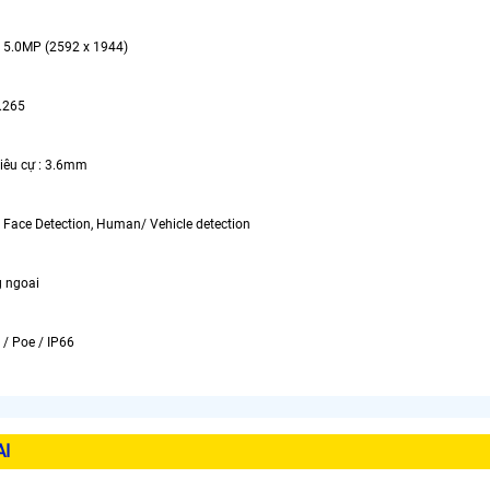
: 5.0MP (2592 x 1944)
.265
tiêu cự : 3.6mm
: Face Detection, Human/ Vehicle detection
 ngoai
 / Poe / IP66
AI