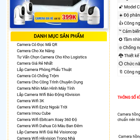
🌠 Model 
☀️ Độ phân
👍 Công n
™️ Cảm biế
DANH MỤC SẢN PHẨM
✪ Tầm nhì
Camera Có Đọc Mã QR
❇️ Chống 
Camera Cho Xe Nâng
🐉️ Thiết kế
Tư Vấn Chọn Camera Cho Kho Logistics
Camera Giá Rẻ Nhất
💮 Chức n
Lắp Camera Phòng Phẩu Thuật
🔖 Công n
Camera Có Chống Trộm
Camera Cho Công Trình Chuyên Dụng
Camera Nhìn Màn Hình Máy Tính
Lắp Camera Wifi Báo Động Kbvision
THÔNG SỐ K
Camera Wifi 3K
Camera Wifi Ezviz Ngoài Trời
Camera Imou Cube
Camera hồng 
Camera Wifi Ebitcam Xoay 360 Độ
chuẩn nén hì
Camera Wifi Dahua Có Màu Ban Đêm
Lắp Camera Wifi Giá Rẻ Visioncop
Camera hồng
Camera Wifi Hikvision Trong Nhà