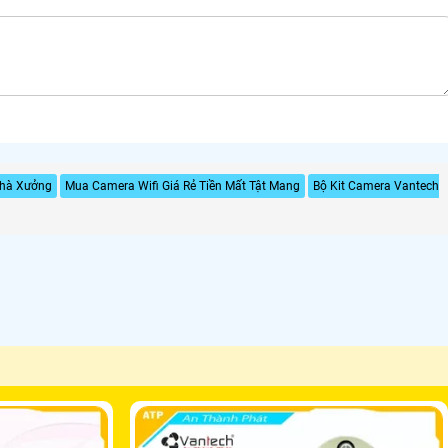
Nhà Xưởng
Mua Camera Wifi Giá Rẻ Tiền Mất Tật Mang
Bộ Kit Camera Vantech