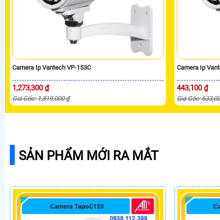
Camera Ip Vantech VP-153C
Camera Ip Van
1,273,300 ₫
443,100 ₫
Giá Gốc: 1,819,000 ₫
Giá Gốc: 633,0
SẢN PHẨM MỚI RA MẮT