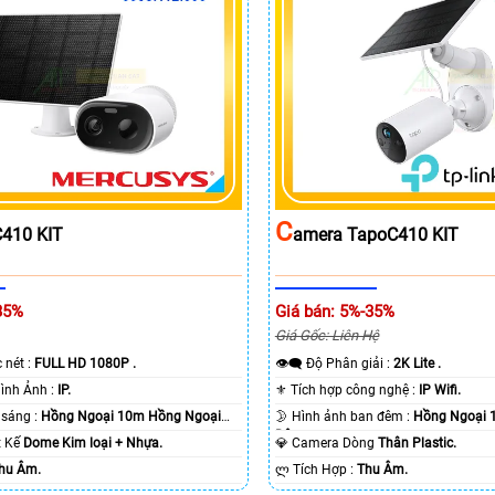
C
410 KIT
Amera TapoC410 KIT
35%
Giá bán: 5%-35%
Giá Gốc: Liên Hệ
c nét :
FULL HD 1080P .
👁️‍🗨 Độ Phân giải :
2K Lite .
🌠 Công Nghệ Hình Ảnh :
IP.
⚜️ Tích hợp công nghệ :
IP Wifi.
⭐ Khi xem thiếu sáng :
Hồng Ngoại 10m Hồng Ngoại
🌛 Hình ảnh ban đêm :
Hồng Ngoại 
Ðêm.
ết Kế
Dome Kim loại + Nhựa.
💎 Camera Dòng
Thân Plastic.
hu Âm.
️ლ Tích Hợp :
Thu Âm.