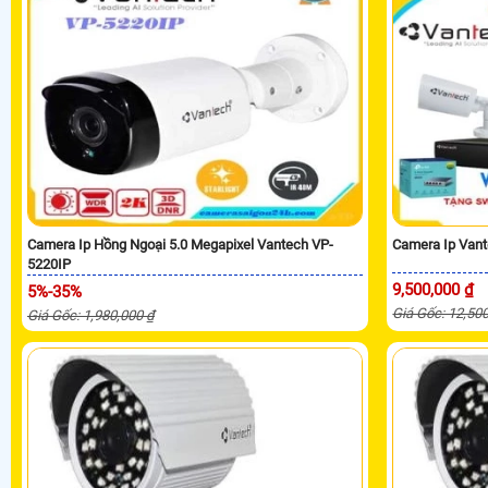
Camera Ip Hồng Ngoại 5.0 Megapixel Vantech VP-
Camera Ip Vant
5220IP
9,500,000 ₫
5%-35%
Giá Gốc: 12,50
Giá Gốc: 1,980,000 ₫