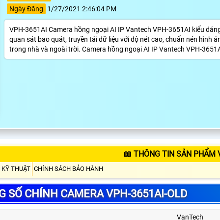
Ngày Đăng
1/27/2021 2:46:04 PM
VPH-3651AI Camera hồng ngoại AI IP Vantech VPH-3651AI kiểu dáng
quan sát bao quát, truyền tải dữ liệu với độ nét cao, chuẩn nén hình
trong nhà và ngoài trời. Camera hồng ngoại AI IP Vantech VPH-3651
📖 THÔNG TIN SẢN PHẨM 
 KỸ THUẬT
CHÍNH SÁCH BẢO HÀNH
 SỐ CHÍNH CAMERA VPH-3651AI-OLD
VanTech