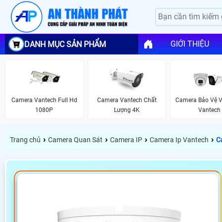
GIỚI THIỆU
DANH MỤC SẢN PHẨM
Camera Vantech Full Hd
Camera Vantech Chất
Camera Bảo Vệ V
1080P
Lượng 4K
Vantech
›
›
›
›
Trang chủ
Camera Quan Sát
Camera IP
Camera Ip Vantech
C