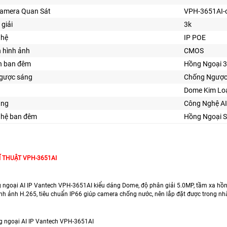
Camera Quan Sát
VPH-3651AI-
 giải
3k
ghệ
IP POE
n hình ảnh
CMOS
n ban đêm
Hồng Ngoại 
ngược sáng
Chống Ngược
Dome Kim Lo
ăng
Công Nghệ AI
ghệ ban đêm
Hồng Ngoại 
Ĩ THUẬT VPH-3651AI
ngoại AI IP Vantech VPH-3651AI kiểu dáng Dome, độ phân giải 5.0MP, tầm xa hồng 
nh ảnh H.265, tiêu chuẩn IP66 giúp camera chống nước, nên lắp đặt được trong nhà 
 ngoại AI IP Vantech VPH-3651AI