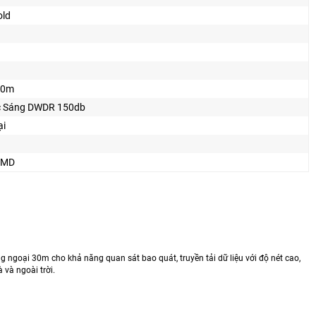
old
30m
 Sáng DWDR 150db
ại
SMD
ngoại 30m cho khả năng quan sát bao quát, truyền tải dữ liệu với độ nét cao,
và ngoài trời.