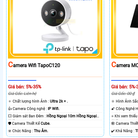
C
C
Amera Wifi TapoC120
Amera MC
Giá bán: 5%-35%
Giá bán: 5%-
Giá Gốc: Liên hệ
Giá Gốc: 00 ₫
🔅 Chất lượng hình Ảnh :
Ultra 2k + .
🔆 Hình Ảnh Sắ
👍 Camera Công nghệ :
IP Wifi.
💥 Giám sát Ban Đêm :
Hồng Ngoại 10m Hồng Ngoại
SMD.
SMD.
🛡 Camera Thiết Kế
Cube.
🕸️ Camera Thi
️☣️ Chức Năng :
Thu Âm.
️✔️ Khả Năng :
T