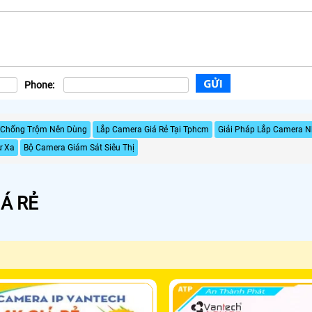
Phone:
 Chống Trộm Nên Dùng
Lắp Camera Giá Rẻ Tại Tphcm
Giải Pháp Lắp Camera 
ừ Xa
Bộ Camera Giám Sát Siêu Thị
Á RẺ