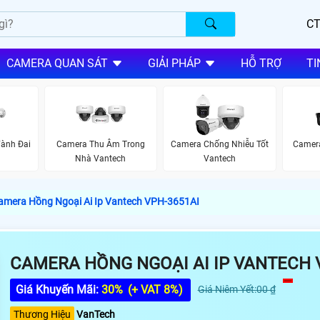
CT
CAMERA QUAN SÁT
GIẢI PHÁP
HỖ TRỢ
TI
ành Đai
Camera Thu Âm Trong
Camera Chống Nhiễu Tốt
Camera
Nhà Vantech
Vantech
amera Hồng Ngoại Ai Ip Vantech VPH-3651AI
CAMERA HỒNG NGOẠI AI IP VANTECH 
Giá Khuyến Mãi:
30%
(+ VAT 8%)
Giá Niêm Yết:00 ₫
Thương Hiệu
VanTech