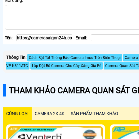
Nội dung:
Tên:
Email:
Thông Tin:
Cách Bật Tắt Thông Báo Camera Imou Trên Điện Thoại
Camera
VP-K811ATC
Lắp Đặt Bộ Camera Cho Cây Xăng Giá Rẻ
Camera Quan Sát T
THAM KHẢO CAMERA QUAN SÁT GI
CÙNG LOẠI
CAMERA 2K 4K
SẢN PHẨM THAM KHẢO