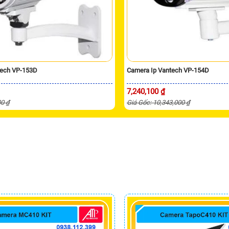
tech VP-153D
Camera Ip Vantech VP-154D
7,240,100 ₫
00 ₫
Giá Gốc: 10,343,000 ₫