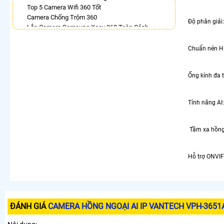
Top 5 Camera Wifi 360 Tốt
Camera Chống Trộm 360
Độ phân giải
Lắp Camera Samsung Xoay 360 Toàn Cảnh
Lắp Camera Wifi 360 Dahua Ngoài Trời
Bán Camera Vantech Xoay 360 Độ
Chuẩn nén H
Camera Ip 360 Kbvision
Lắp Camera Ezviz Xoay 360 Trong Nhà
Ống kính đa 
Camera 360 Imou Full Color
LẮP CAMERA THEO NHU CẦU
Tính năng AI
Lắp Camera Văn Phòng Giá Rẻ
Lắp Camera Nhà Xưởng Giá Rẻ
Lắp Camera Gia Đình Giá Rẻ
Tầm xa hồng
Lắp Camera Kho Hàng Giá Rẻ
Lắp Camera Cửa Hàng Giá Rẻ
Hỗ trợ ONVIF
Lắp Camera Wifi Giá Rẻ Chính Hãng
Lắp Camera Công Trình Giá Rẻ
Camera 360 Giá Rẻ
ĐÁNH GIÁ
CAMERA HỒNG NGOẠI AI IP VANTECH VPH-3651