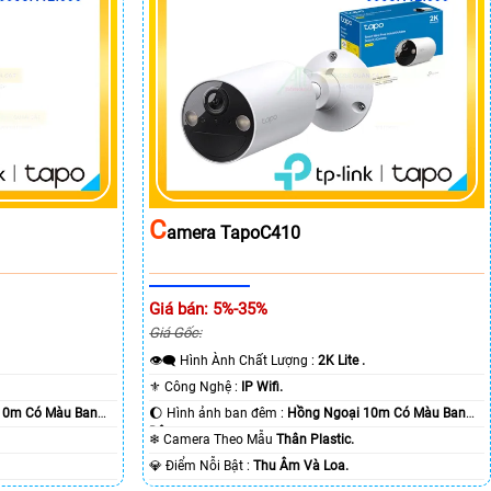
C
Amera TapoC410
Giá bán: 5%-35%
Giá Gốc:
👁️‍🗨 Hình Ành Chất Lượng :
2K Lite .
⚜️ Công Nghệ :
IP Wifi.
10m Có Màu Ban
🌔 Hình ảnh ban đêm :
Hồng Ngoại 10m Có Màu Ban
Ðêm.
❄ Camera Theo Mẫu
Thân Plastic.
️💎 Điểm Nỗi Bật :
Thu Âm Và Loa.