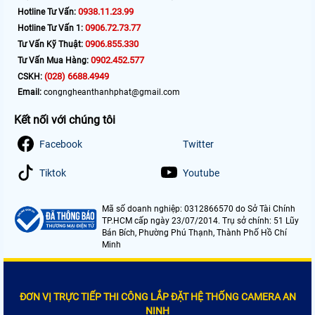
0938.11.23.99
Hotline Tư Vấn:
0906.72.73.77
Hotline Tư Vấn 1:
0906.855.330
Tư Vấn Kỹ Thuật:
0902.452.577
Tư Vấn Mua Hàng:
(028) 6688.4949
CSKH:
Email:
congngheanthanhphat@gmail.com
Kết nối với chúng tôi
Facebook
Twitter
Tiktok
Youtube
Mã số doanh nghiệp: 0312866570 do Sở Tài Chính
TP.HCM cấp ngày 23/07/2014. Trụ sở chính: 51 Lũy
Bán Bích, Phường Phú Thạnh, Thành Phố Hồ Chí
Minh
ĐƠN VỊ TRỰC TIẾP THI CÔNG LẮP ĐẶT HỆ THỐNG CAMERA AN
NINH