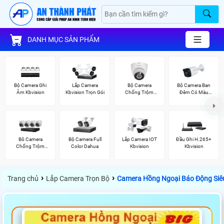
DANH MỤC SẢN PHẨM
Bộ Camera Ghi
Lắp Camera
Bộ Camera
Bộ Camera Ban
Âm Kbvision
Kbvision Trọn Gói
Chống Trộm
Đêm Có Màu
Kbvision
Kbvision
Bô Camera
Bộ Camera Full
Lắp Camera IOT
Đầu Ghi H.265+
Chống Trộm
Color Dahua
Kbvision
Kbvision
Hikvision
›
›
Trang chủ
Lắp Camera Trọn Bộ
Camera Hồng Ngoại Báo Động Siêu