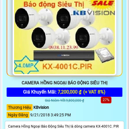
CAMERA HỒNG NGOẠI BÁO ĐỘNG SIÊU THỊ
Giá Khuyến Mãi:
7,200,000 ₫
(+ VAT 8%)
27%
Giá Niêm Yết:9,800,000 ₫
Thương Hiệu
KBvision
Ngày Đăng
9/21/2018 3:49:25 PM
Camera Hồng Ngoại Báo Động Siêu Thị là dòng camera KX-4001C. PIR