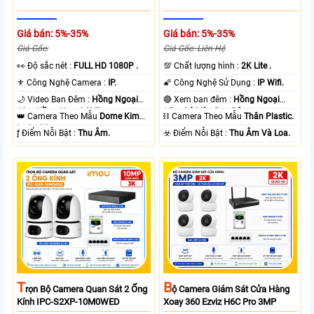
Giá bán: 5%-35%
Giá bán: 5%-35%
Giá Gốc:
Giá Gốc: Liên Hệ
️👀 Độ sắc nét :
FULL HD 1080P .
💯 Chất lượng hình :
2K Lite .
⚜️ Công Nghệ Camera :
IP.
🌠 Công Nghệ Sử Dụng :
IP Wifi.
🌙 Video Ban Đêm :
Hồng Ngoại
🔴 Xem ban đêm :
Hồng Ngoại
10m Hồng Ngoại SMD.
15m Có Màu Ban Ðêm.
👑 Camera Theo Mẫu
Dome Kim
⛓ Camera Theo Mẫu
Thân Plastic.
loại + Nhựa.
️ƒ Điểm Nỗi Bật :
Thu Âm.
️☣️ Điểm Nỗi Bật :
Thu Âm Và Loa.
T
B
Rọn Bộ Camera Quan Sát 2 Ống
Ộ Camera Giám Sát Cửa Hàng
Kính IPC-S2XP-10M0WED
Xoay 360 Ezviz H6C Pro 3MP