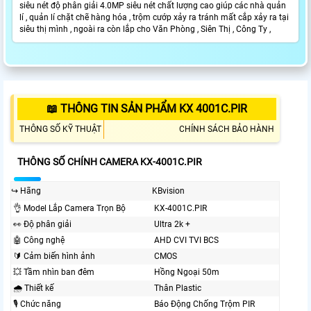
siêu nét độ phân giải 4.0MP siêu nét chất lượng cao giúp các nhà quản
lí , quản lí chặt chẽ hàng hóa , trộm cướp xảy ra tránh mất cắp xảy ra tại
siêu thị mình , ngoài ra còn lắp cho Văn Phòng , Siên Thị , Công Ty ,
📖 THÔNG TIN SẢN PHẨM KX 4001C.PIR
THÔNG SỐ KỸ THUẬT
CHÍNH SÁCH BẢO HÀNH
THÔNG SỐ CHÍNH CAMERA KX-4001C.PIR
↪️ Hãng
KBvision
👌 Model Lắp Camera Trọn Bộ
KX-4001C.PIR
️👀 Độ phân giải
Ultra 2k +
🤖️ Công nghệ
AHD CVI TVI BCS
🔰 Cảm biến hình ảnh
CMOS
💥 Tầm nhìn ban đêm
Hồng Ngoại 50m
🌧️ Thiết kế
Thân Plastic
🎙 Chức năng
Báo Động Chống Trộm PIR