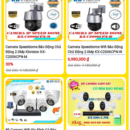
Camera Speeddome Báo Động Chủ
Camera Speeddome Wifi Báo Động
Động 2.0Mp Kbvision KX-
Chủ Động 2.0Mp KX-C2006CPN-W
C2006CPN-M
6,980,000 ₫
30%
Giá Gốc: 7,180,000 ₫
Giá Gốc: 9,180,000 ₫