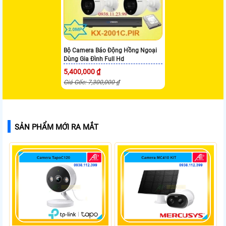
Bộ Camera Báo Động Hồng Ngoại
Dùng Gia Đình Full Hd
5,400,000 ₫
Giá Gốc: 7,300,000 ₫
SẢN PHẨM MỚI RA MẮT