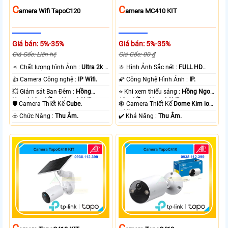
C
C
Amera Wifi TapoC120
Amera MC410 KIT
Giá bán: 5%-35%
Giá bán: 5%-35%
Giá Gốc: Liên hệ
Giá Gốc: 00 ₫
🔅 Chất lượng hình Ảnh :
Ultra 2k +
🔆 Hình Ảnh Sắc nét :
FULL HD
.
1080P .
👍 Camera Công nghệ :
IP Wifi.
🌠 Công Nghệ Hình Ảnh :
IP.
💥 Giám sát Ban Đêm :
Hồng
⭐ Khi xem thiếu sáng :
Hồng Ngoại
Ngoại 10m Hồng Ngoại SMD.
10m Hồng Ngoại SMD.
🛡 Camera Thiết Kế
Cube.
🕸️ Camera Thiết Kế
Dome Kim loại
+ Nhựa.
️☣️ Chức Năng :
Thu Âm.
️✔️ Khả Năng :
Thu Âm.
C
C