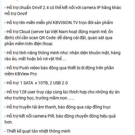
- Hỗ trợ chuẩn Onvif 2.4 có thể kết nối với camera IP hãng khác
Hỗ trợ Onvif
- Hỗ trợ tên miền miễn phí KBVISION.TV trọn đời sản phẩm
- Hỗ trợ Cloud (server tại Việt Nam hoạt động mạnh mẽ, ổn
định) chỉ cần scan QR Code: dễ dàng cài đặt, quan sát qua
phần mềm trên điện thoại.
- Hỗ trợ tính năng thông minh như: nhận diện khuôn mặt, hàng
rào ảo, mất hoặc bỏ rơi vật thể....
- Hỗ trợ Push video báo động qua thiết bị di động trên phần
mềm KBView Pro
- Hỗ trợ: 1 SATA x 10TB, 2 USB 2.0
- Hỗ trợ 128 user truy cập cùng lúc thích hợp cho những dự án
như trường học, trường mầm non .....
- Hỗ trợ truyền tải âm thanh, báo động qua cáp đồng trục
- Hỗ trợ kết nối camera PIR, báo động chuyển động hiệu quả
hơn.
- Thiết kế quạt tản nhiệt thông minh