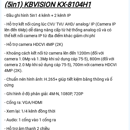
(5in1) KBVISION KX-8104H1
- Đầu ghi hình 5in1 4 kênh + 2 kênh IP
- Hỗ trợ kết nối cùng lúc CVI/ TVI/ AHD/ analog/ IP (Camera IP
lên đến 6Mp) dễ dàng nâng cấp từ hệ thống analog cũ và có
thể kết nối camera IP từ địa điểm khác giảm chi phí
- Hỗ trợ camera HDCVI 4MP (2K)
- Khoảng cách kết nối từ camera lên đến 1200m (đối với
camera 1.0Mp và 1.3Mp khi sử dụng cáp 75-5), 800m (đối với
camera 2.0 Mp khi sử dụng cáp 75-5), 700m với camera HDCVI
4MP (2K).
- Chuẩn nén hình ảnh: H.265+ giúp tiết kiệm băng thông và ổ
cứng
- Ghi hình ở độ phân giải: 4M-N, 1080P, 720P
- Cổng ra: VGA/HDMI
- Xem lại: 1/4 kênh đồng thời
- Audio: 1 cổng vào 1 cổng ra
- Hỗ trợ âm thanh 2 chiều