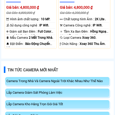
Giá bán: 4,800,000 ₫
Giá bán: 4,800,000 ₫
Giá Gốc: 6,800,000 ₫
Giá Gốc: 6,200,000 ₫
🦉 Hình ảnh chất lượng :
10 MP.
️👀 Chất lượng hình Ảnh :
2K Lite .
🕉️ Sử dụng công nghệ :
IP Wifi.
⚒ Camera Công nghệ :
IP Wifi.
❈ Giám sát Ban Đêm :
Full Color
🔅 Tầm Xa Ban Đêm :
Hồng Ngoại
20m Có Màu Ban Ðêm.
10m Hồng Ngoại Smart IR.
🐜 Mẫu Camera
2 Mắt Trong Nhà.
💦 Loại Camera
Xoay 360.
️🔔 Đặt Điểm :
Báo Động Chuyển
️ƒ Chức Năng :
Xoay 360 Thu Âm.
Động.
TIN TỨC CAMERA MỚI NHẤT
Camera Trong Nhà Và Camera Ngoài Trời Khác Nhau Như Thế Nào
Lắp Camera Giám Sát Phòng Làm Việc
Lắp Camera Kho Hàng Trọn Gói Giá Tốt