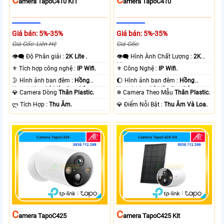
Amera TapoC410 KIT
Amera TapoC410
Giá bán: 5%-35%
Giá bán: 5%-35%
Giá Gốc: Liên Hệ
Giá Gốc:
👁️‍🗨 Độ Phân giải :
2K Lite .
👁️‍🗨 Hình Ành Chất Lượng :
2K
Lite .
⚜️ Tích hợp công nghệ :
IP Wifi.
⚜️ Công Nghệ :
IP Wifi.
🌛 Hình ảnh ban đêm :
Hồng
🌔 Hình ảnh ban đêm :
Hồng
Ngoại 10m Có Màu Ban Ðêm.
Ngoại 10m Có Màu Ban Ðêm.
💎 Camera Dòng
Thân Plastic.
❄ Camera Theo Mẫu
Thân Plastic.
️ლ Tích Hợp :
Thu Âm.
️💎 Điểm Nỗi Bật :
Thu Âm Và Loa.
C
C
Amera TapoC425
Amera TapoC425 Kit