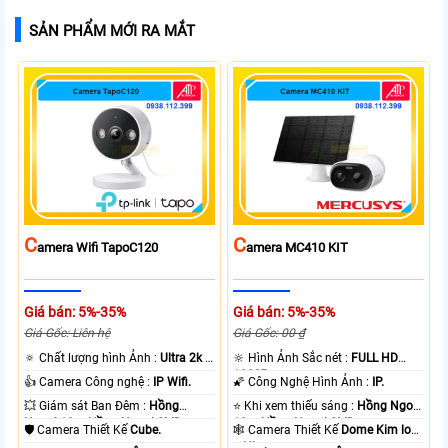
SẢN PHẨM MỚI RA MẮT
C
C
Amera Wifi TapoC120
Amera MC410 KIT
Giá bán: 5%-35%
Giá bán: 5%-35%
Giá Gốc: Liên hệ
Giá Gốc: 00 ₫
🔅 Chất lượng hình Ảnh :
Ultra 2k +
🔆 Hình Ảnh Sắc nét :
FULL HD
.
1080P .
👍 Camera Công nghệ :
IP Wifi.
🌠 Công Nghệ Hình Ảnh :
IP.
💥 Giám sát Ban Đêm :
Hồng
⭐ Khi xem thiếu sáng :
Hồng Ngoại
Ngoại 10m Hồng Ngoại SMD.
10m Hồng Ngoại SMD.
🛡 Camera Thiết Kế
Cube.
🕸️ Camera Thiết Kế
Dome Kim loại
+ Nhựa.