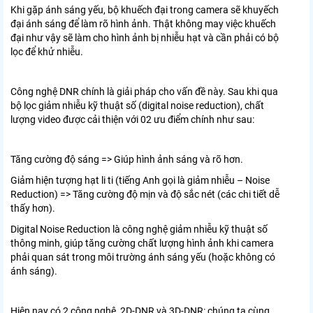
Khi gặp ánh sáng yếu, bộ khuếch đại trong camera sẽ khuyếch
đại ánh sáng để làm rõ hình ảnh. Thật không may việc khuếch
đại như vậy sẽ làm cho hình ảnh bị nhiễu hạt và cần phải có bộ
lọc để khử nhiễu.
Công nghệ DNR chính là giải pháp cho vấn đề này. Sau khi qua
bộ lọc giảm nhiễu kỹ thuật số (digital noise reduction), chất
lượng video được cải thiện với 02 ưu điểm chính như sau:
Tăng cường độ sáng => Giúp hình ảnh sáng và rõ hơn.
Giảm hiện tượng hạt li ti (tiếng Anh gọi là giảm nhiễu – Noise
Reduction) => Tăng cường độ mịn và độ sắc nét (các chi tiết dễ
thấy hơn).
Digital Noise Reduction là công nghệ giảm nhiễu kỹ thuật số
thông minh, giúp tăng cường chất lượng hình ảnh khi camera
phải quan sát trong môi trường ánh sáng yếu (hoặc không có
ánh sáng).
Hiện nay có 2 công nghệ 2D-DNR và 3D-DNR: chúng ta cùng