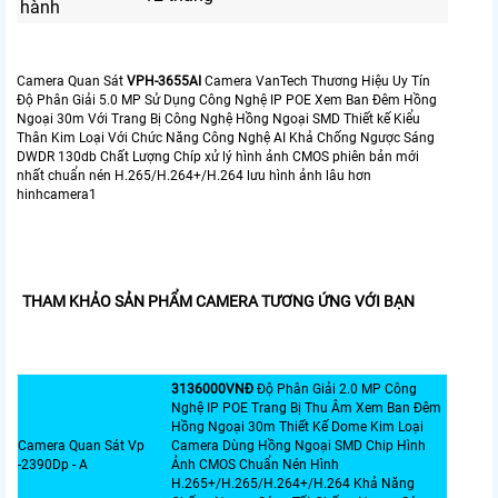
hành
Camera Quan Sát
VPH-3655AI
Camera VanTech Thương Hiệu Uy Tín
Độ Phân Giải 5.0 MP Sử Dụng Công Nghệ IP POE Xem Ban Đêm Hồng
Ngoại 30m Với Trang Bị Công Nghệ Hồng Ngoại SMD Thiết kế Kiểu
Thân Kim Loại Với Chức Năng Công Nghệ AI Khả Chống Ngược Sáng
DWDR 130db Chất Lượng Chíp xử lý hình ảnh CMOS phiên bản mới
nhất chuẩn nén H.265/H.264+/H.264 lưu hình ảnh lâu hơn
hinhcamera1
THAM KHẢO SẢN PHẨM CAMERA TƯƠNG ỨNG VỚI BẠN
3136000VNÐ
Độ Phân Giải 2.0 MP Công
Nghệ IP POE Trang Bị Thu Âm Xem Ban Đêm
Hồng Ngoại 30m Thiết Kế Dome Kim Loại
Camera Quan Sát Vp
Camera Dùng Hồng Ngoại SMD Chip Hình
-2390Dp - A
Ảnh CMOS Chuẩn Nén Hình
H.265+/H.265/H.264+/H.264 Khả Năng