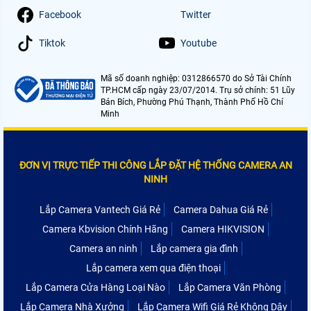
Facebook
Twitter
Tiktok
Youtube
Mã số doanh nghiệp: 0312866570 do Sở Tài Chính
TP.HCM cấp ngày 23/07/2014. Trụ sở chính: 51 Lũy
Bán Bích, Phường Phú Thạnh, Thành Phố Hồ Chí
Minh
ĐƠN VỊ TRỰC TIẾP THI CÔNG LẮP ĐẶT HỆ THỐNG CAMERA AN
NINH
Lắp Camera Vantech Giá Rẻ
Camera Dahua Giá Rẻ
Camera Kbvision Chính Hãng
Camera HIKVISION
Camera an ninh
Lắp camera gia đình
Lắp camera xem qua điện thoại
Lắp Camera Cửa Hàng Loại Nào
Lắp Camera Văn Phòng
Lắp Camera Nhà Xưởng
Lắp Camera Wifi Giá Rẻ Không Dây