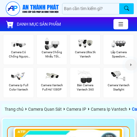
DANH MỤC SẢN PHẨM
Camera Có
Camera Chống
Camera Ultra 3k
Lắp Camera
Chống Ngược
Nhiễu Tốt
Vantech
Speedom
Sáng Vantech
Vantech
Vantech
Camera Ip Full
Camera Vantech
Bán Camera
Camera Vantech
Color Vantech
Full Hd 1080P
Vantech 360
Starlight
›
›
›
›
Trang chủ
Camera Quan Sát
Camera IP
Camera Ip Vantech
Ca