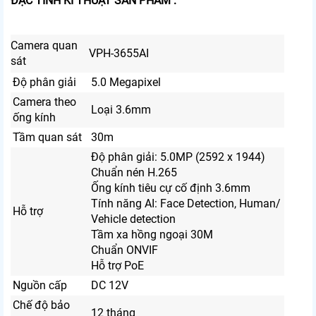
ĐẶC TÍNH KĨ THUẬT SẢN PHẨM :
Camera quan
VPH-3655AI
sát
Độ phân giải
5.0 Megapixel
Camera theo
Loại 3.6mm
ống kính
Tầm quan sát
30m
Độ phân giải: 5.0MP (2592 x 1944)
Chuẩn nén H.265
Ống kính tiêu cự cố định 3.6mm
Tính năng AI: Face Detection, Human/
Hỗ trợ
Vehicle detection
Tầm xa hồng ngoại 30M
Chuẩn ONVIF
Hỗ trợ PoE
Nguồn cấp
DC 12V
Chế độ bảo
12 tháng