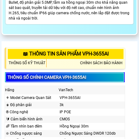
Bullet, độ phân giải 5.0MP, tầm xa hồng ngoại 30m cho khả năng quan
sát bao quát, truyền tải dữ liệu với độ nét cao, chuẩn nén hình ảnh
H.265, tiêu chuẩn IP66 giúp camera chống nước, nên lắp đặt được trong
nhà và ngoài trời.
📖 THÔNG TIN SẢN PHẨM VPH-3655AI
THÔNG SỐ KỸ THUẬT
CHÍNH SÁCH BẢO HÀNH
THÔNG SỐ CHÍNH CAMERA VPH-3655AI
Hãng
VanTech
⚜️ Model Camera Quan Sát
VPH-3655AI
☀️ Độ phân giải
3k
®️ Công nghệ
IP POE
🔰 Cảm biến hình ảnh
CMOS
🌈 Tầm nhìn ban đêm
Hồng Ngoại 30m
❇️ Chống ngược sáng
Chống Ngược Sáng DWDR 120db