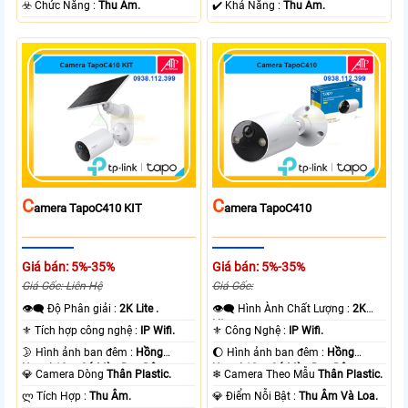
️☣️ Chức Năng :
Thu Âm.
️✔️ Khả Năng :
Thu Âm.
C
C
Amera TapoC410 KIT
Amera TapoC410
Giá bán: 5%-35%
Giá bán: 5%-35%
Giá Gốc: Liên Hệ
Giá Gốc:
👁️‍🗨 Độ Phân giải :
2K Lite .
👁️‍🗨 Hình Ành Chất Lượng :
2K
Lite .
⚜️ Tích hợp công nghệ :
IP Wifi.
⚜️ Công Nghệ :
IP Wifi.
🌛 Hình ảnh ban đêm :
Hồng
🌔 Hình ảnh ban đêm :
Hồng
Ngoại 10m Có Màu Ban Ðêm.
Ngoại 10m Có Màu Ban Ðêm.
💎 Camera Dòng
Thân Plastic.
❄ Camera Theo Mẫu
Thân Plastic.
️ლ Tích Hợp :
Thu Âm.
️💎 Điểm Nỗi Bật :
Thu Âm Và Loa.