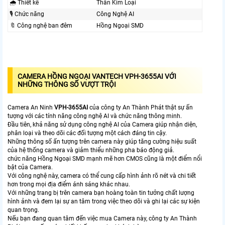
🌧️ Thiết kế
Thân Kim Loại
🎙 Chức năng
Công Nghệ AI
🔖 Công nghệ ban đêm
Hồng Ngoại SMD
CAMERA HỒNG NGOẠI VANTECH VPH-3655AI VỚI
NHỮNG THÔNG SỐ VƯỢT TRỘI
Camera An Ninh
VPH-3655AI
của công ty An Thành Phát thật sự ấn
tượng với các tính năng công nghệ AI và chức năng thông minh.
Đầu tiên, khả năng sử dụng công nghệ AI của Camera giúp nhận diện,
phân loại và theo dõi các đối tượng một cách đáng tin cậy.
Những thông số ấn tượng trên camera này giúp tăng cường hiệu suất
của hệ thống camera và giảm thiểu những pha báo động giả.
chức năng Hồng Ngoại SMD mạnh mẽ hơn CMOS cũng là một điểm nổi
bật của Camera.
Với công nghệ này, camera có thể cung cấp hình ảnh rõ nét và chi tiết
hơn trong mọi địa điểm ánh sáng khác nhau.
Với những trang bị trên camera bạn hoàng toàn tin tưởng chất lượng
hình ảnh và đem lại sự an tâm trong việc theo dõi và ghi lại các sự kiện
quan trọng.
Nếu bạn đang quan tâm đến việc mua Camera này, công ty An Thành