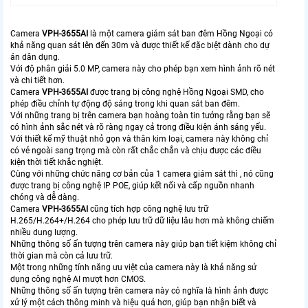
Camera
VPH-3655AI
là một camera giám sát ban đêm Hồng Ngoại có
khả năng quan sát lên đến 30m và được thiết kế đặc biệt dành cho dự
án dân dụng.
Với độ phân giải 5.0 MP, camera này cho phép bạn xem hình ảnh rõ nét
và chi tiết hơn.
Camera
VPH-3655AI
được trang bị công nghệ Hồng Ngoại SMD, cho
phép điều chỉnh tự động độ sáng trong khi quan sát ban đêm.
Với những trang bị trên camera bạn hoàng toàn tin tưởng rằng bạn sẽ
có hình ảnh sắc nét và rõ ràng ngay cả trong điều kiện ánh sáng yếu.
Với thiết kế mỹ thuật nhỏ gọn và thân kim loại, camera này không chỉ
có vẻ ngoài sang trọng mà còn rất chắc chắn và chịu được các điều
kiện thời tiết khắc nghiệt.
Cùng với những chức năng cơ bản của 1 camera giám sát thì , nó cũng
được trang bị công nghệ IP POE, giúp kết nối và cấp nguồn nhanh
chóng và dễ dàng.
Camera
VPH-3655AI
cũng tích hợp công nghệ lưu trữ
H.265/H.264+/H.264 cho phép lưu trữ dữ liệu lâu hơn mà không chiếm
nhiều dung lượng.
Những thông số ấn tượng trên camera này giúp bạn tiết kiệm không chỉ
thời gian mà còn cả lưu trữ.
Một trong những tính năng ưu việt của camera này là khả năng sử
dụng công nghệ AI mượt hơn CMOS.
Những thông số ấn tượng trên camera này có nghĩa là hình ảnh được
xử lý một cách thông minh và hiệu quả hơn, giúp bạn nhận biết và