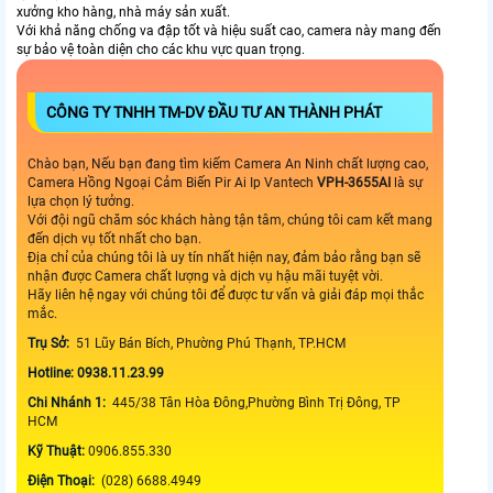
xưởng kho hàng, nhà máy sản xuất.
Với khả năng chống va đập tốt và hiệu suất cao, camera này mang đến
sự bảo vệ toàn diện cho các khu vực quan trọng.
CÔNG TY TNHH TM-DV ĐẦU TƯ AN THÀNH PHÁT
Chào bạn, Nếu bạn đang tìm kiếm Camera An Ninh chất lượng cao,
Camera Hồng Ngoại Cảm Biến Pir Ai Ip Vantech
VPH-3655AI
là sự
lựa chọn lý tưởng.
Với đội ngũ chăm sóc khách hàng tận tâm, chúng tôi cam kết mang
đến dịch vụ tốt nhất cho bạn.
Địa chỉ của chúng tôi là uy tín nhất hiện nay, đảm bảo rằng bạn sẽ
nhận được Camera chất lượng và dịch vụ hậu mãi tuyệt vời.
Hãy liên hệ ngay với chúng tôi để được tư vấn và giải đáp mọi thắc
mắc.
Trụ Sở:
51 Lũy Bán Bích, Phường Phú Thạnh, TP.HCM
Hotline: 0938.11.23.99
Chi Nhánh 1:
445/38 Tân Hòa Đông,Phường Bình Trị Đông, TP
HCM
Kỹ Thuật:
0906.855.330
Điện Thoại:
(028) 6688.4949