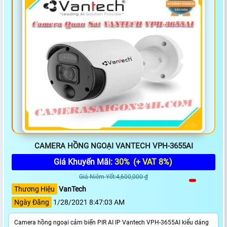
CAMERA HỒNG NGOẠI VANTECH VPH-3655AI
Giá Khuyến Mãi:
30%
(+ VAT 8%)
Giá Niêm Yết:4,600,000 ₫
Thương Hiệu
VanTech
Ngày Đăng
1/28/2021 8:47:03 AM
Camera hồng ngoại cảm biến PIR AI IP Vantech VPH-3655AI kiểu dáng