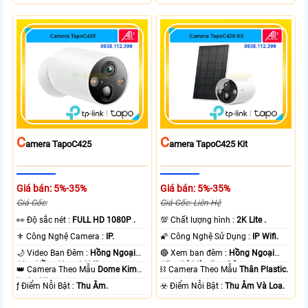
C
C
Amera TapoC425
Amera TapoC425 Kit
Giá bán: 5%-35%
Giá bán: 5%-35%
Giá Gốc:
Giá Gốc: Liên Hệ
️👀 Độ sắc nét :
FULL HD 1080P .
💯 Chất lượng hình :
2K Lite .
⚜️ Công Nghệ Camera :
IP.
🌠 Công Nghệ Sử Dụng :
IP Wifi.
🌙 Video Ban Đêm :
Hồng Ngoại
🔴 Xem ban đêm :
Hồng Ngoại
10m Hồng Ngoại SMD.
15m Có Màu Ban Ðêm.
👑 Camera Theo Mẫu
Dome Kim
⛓ Camera Theo Mẫu
Thân Plastic.
loại + Nhựa.
️ƒ Điểm Nỗi Bật :
Thu Âm.
️☣️ Điểm Nỗi Bật :
Thu Âm Và Loa.