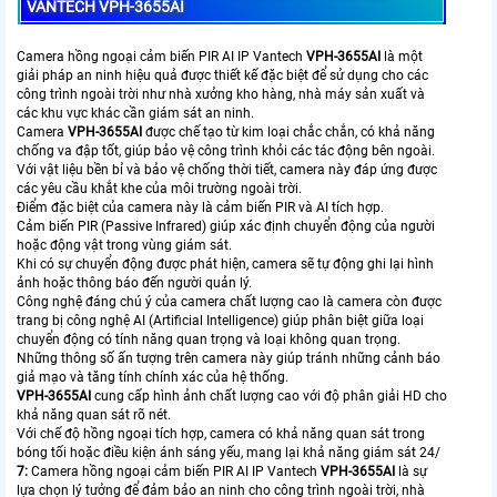
VANTECH VPH-3655AI
Camera hồng ngoại cảm biến PIR AI IP Vantech
VPH-3655AI
là một
giải pháp an ninh hiệu quả được thiết kế đặc biệt để sử dụng cho các
công trình ngoài trời như nhà xưởng kho hàng, nhà máy sản xuất và
các khu vực khác cần giám sát an ninh.
Camera
VPH-3655AI
được chế tạo từ kim loại chắc chắn, có khả năng
chống va đập tốt, giúp bảo vệ công trình khỏi các tác động bên ngoài.
Với vật liệu bền bỉ và bảo vệ chống thời tiết, camera này đáp ứng được
các yêu cầu khắt khe của môi trường ngoài trời.
Điểm đặc biệt của camera này là cảm biến PIR và AI tích hợp.
Cảm biến PIR (Passive Infrared) giúp xác định chuyển động của người
hoặc động vật trong vùng giám sát.
Khi có sự chuyển động được phát hiện, camera sẽ tự động ghi lại hình
ảnh hoặc thông báo đến người quản lý.
Công nghệ đáng chú ý của camera chất lượng cao là camera còn được
trang bị công nghệ AI (Artificial Intelligence) giúp phân biệt giữa loại
chuyển động có tính năng quan trọng và loại không quan trọng.
Những thông số ấn tượng trên camera này giúp tránh những cảnh báo
giả mạo và tăng tính chính xác của hệ thống.
VPH-3655AI
cung cấp hình ảnh chất lượng cao với độ phân giải HD cho
khả năng quan sát rõ nét.
Với chế độ hồng ngoại tích hợp, camera có khả năng quan sát trong
bóng tối hoặc điều kiện ánh sáng yếu, mang lại khả năng giám sát 24/
7:
Camera hồng ngoại cảm biến PIR AI IP Vantech
VPH-3655AI
là sự
lựa chọn lý tưởng để đảm bảo an ninh cho công trình ngoài trời, nhà