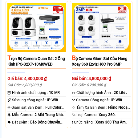
T
B
Rọn Bộ Camera Quan Sát 2 Ống
Ộ Camera Giám Sát Cửa Hàng
Kính IPC-S2XP-10M0WED
Xoay 360 Ezviz H6C Pro 3MP
Giá bán: 4,800,000 ₫
Giá bán: 4,800,000 ₫
Giá Gốc: 6,800,000 ₫
Giá Gốc: 6,200,000 ₫
🦉 Hình ảnh chất lượng :
10 MP.
️👀 Chất lượng hình Ảnh :
2K Lite .
🕉️ Sử dụng công nghệ :
IP Wifi.
⚒ Camera Công nghệ :
IP Wifi.
❈ Giám sát Ban Đêm :
Full Color
🔅 Tầm Xa Ban Đêm :
Hồng Ngoại
20m Có Màu Ban Ðêm.
10m Hồng Ngoại Smart IR.
🐜 Mẫu Camera
2 Mắt Trong Nhà.
💦 Loại Camera
Xoay 360.
️🔔 Đặt Điểm :
Báo Động Chuyển
️ƒ Chức Năng :
Xoay 360 Thu Âm.
Động.