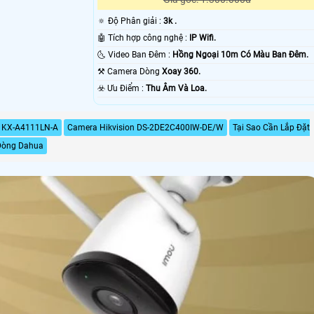
🔅 Độ Phân giải :
3k .
🤖️ Tích hợp công nghệ :
IP Wifi.
🌜 Video Ban Đêm :
Hồng Ngoại 10m Có Màu Ban Ðêm.
⚒ Camera Dòng
Xoay 360.
️☣️ Ưu Điểm :
Thu Âm Và Loa.
n KX-A4111LN-A
Camera Hikvision DS-2DE2C400IW-DE/W
Tại Sao Cần Lắp Đặt
Dòng Dahua