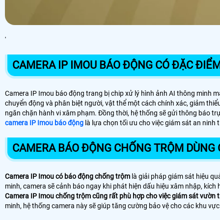
'
CAMERA IP IMOU BÁO ĐỘNG CÓ ĐẶC ĐIỂM
Camera IP Imou báo động trang bị chip xử lý hình ảnh AI thông minh ma
chuyển động và phân biệt người, vật thể một cách chính xác, giảm thiể
ngăn chặn hành vi xâm phạm. Đồng thời, hệ thống sẽ gửi thông báo trực
camera IP Imou báo động
là lựa chọn tối ưu cho việc giám sát an ninh
CAMERA BÁO ĐỘNG CHỐNG TRỘM DÙNG C
Camera IP Imou có báo động chống trộm
là giải pháp giám sát hiệu q
minh, camera sẽ cảnh báo ngay khi phát hiện dấu hiệu xâm nhập, kích h
Camera IP Imou chống trộm cũng rất phù hợp cho việc giám sát vườn t
minh, hệ thống camera này sẽ giúp tăng cường bảo vệ cho các khu vực 