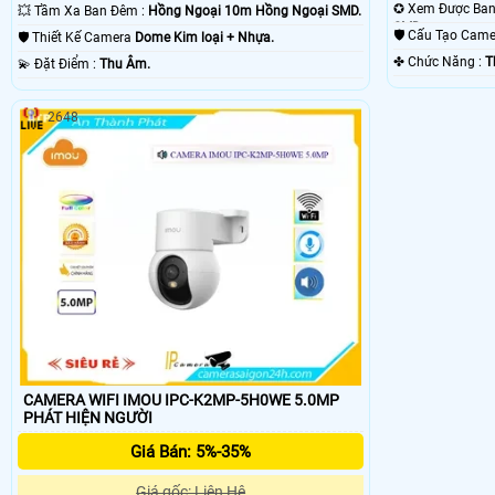
💥 Tầm Xa Ban Đêm :
Hồng Ngoại 10m Hồng Ngoại SMD.
SMD.
🛡 Cấu Tạo Cam
🛡 Thiết Kế Camera
Dome Kim loại + Nhựa.
️✤ Chức Năng :
T
️💫 Đặt Điểm :
Thu Âm.
2648
CAMERA WIFI IMOU IPC-K2MP-5H0WE 5.0MP
PHÁT HIỆN NGƯỜI
Giá Bán: 5%-35%
Giá gốc: Liên Hệ