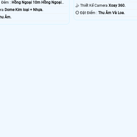
✪ Xem Được Ban Đêm :
Hồng Ngoại 10m Hồng Ngoại
🤹 Thiết Kế Camera
Xoay 360.
era
Dome Kim loại + Nhựa.
️💮 Đặt Điểm :
Thu Âm Và Loa.
hu Âm.