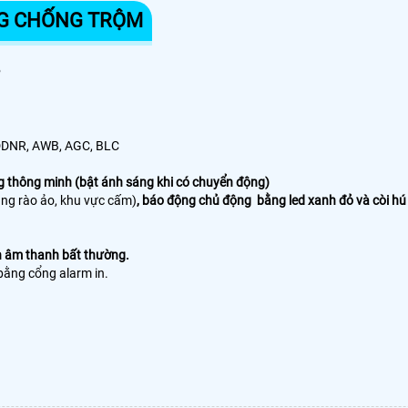
NG CHỐNG TRỘM
P
 3DDNR, AWB, AGC, BLC
g thông minh (bật ánh sáng khi có chuyển động)
àng rào ảo, khu vực cấm)
, báo động chủ động bằng led xanh đỏ và còi h
n âm thanh bất thường.
 bằng cổng alarm in.