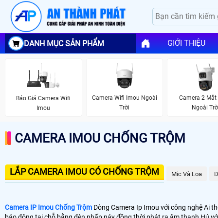
GIỚI THIỆU
DANH MỤC SẢN PHẨM
Camera Wifi Imou Ngoài
Camera 2 Mắt
Báo Giá Camera Wifi
Trời
Ngoài Trờ
Imou
CAMERA IMOU CHỐNG TRỘM
LẮP CAMERA IMOU CÓ CHỐNG TRỘM
Mic Và Loa
D
Camera IP Imou Chống Trộm
Dòng Camera Ip Imou với công nghệ Ai th
báo động tại chỗ bằng đèn nhấp náy đồng thời phát ra âm thanh Hú với