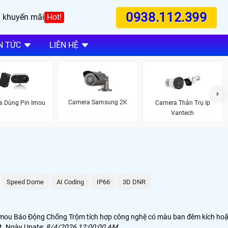
0938.112.399
 khuyến mãi
Hot!
N TỨC
LIÊN HỆ
Camera Samsung 2K
a Dùng Pin Imou
Camera Thân Trụ Ip
Vantech
Speed Dome
AI Coding
IP66
3D DNR
P Imou Báo Động Chống Trộm tích hợp công nghệ có màu ban đêm kích ho
ất. Ngày Upate:
8/4/2026 12:00:00 AM