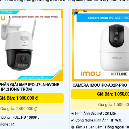
1184
HÂN GIẢI 6MP IPC-U7LN-6V0NE
CAMERA IMOU IPC-A32P-PRO
 IP CHỐNG TRỘM
Giá Bán: 1,050,0
Giá Bán: 1,900,000 ₫
Giá gốc: 1,500,00
Giá gốc: 2,400,000 ₫
☀️ Hình Ảnh Sắc nét :
2K Lite .
t lượng :
FULL HD 1080P .
🌠 Công Nghệ Hình Ảnh :
IP Wifi.
🌠 Sử dụng công nghệ :
IP.
🔴 Tầm Xa Ban Đêm :
Hồng Ngoại 1