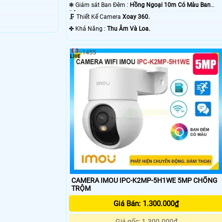
❃ Giám sát Ban Đêm :
Hồng Ngoại 10m Có Màu Ban
Ðêm.
🗜️ Thiết Kế Camera
Xoay 360.
️✤ Khả Năng :
Thu Âm Và Loa.
1455
CAMERA IMOU IPC-K2MP-5H1WE 5MP CHỐNG
TRỘM
Giá Bán: 1.300.000₫
Giá gốc: 1.300.000đ