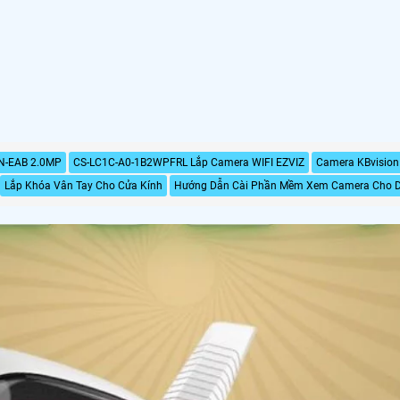
N-EAB 2.0MP
CS-LC1C-A0-1B2WPFRL Lắp Camera WIFI EZVIZ
Camera KBvisio
Lắp Khóa Vân Tay Cho Cửa Kính
Hướng Dẫn Cài Phần Mềm Xem Camera Cho 