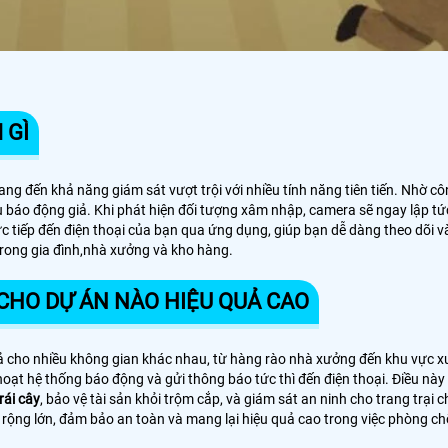
 GÌ
ng đến khả năng giám sát vượt trội với nhiều tính năng tiên tiến. Nhờ 
u báo động giả. Khi phát hiện đối tượng xâm nhập, camera sẽ ngay lập t
 tiếp đến điện thoại của bạn qua ứng dụng, giúp bạn dễ dàng theo dõi và
 trong gia đình,nhà xưởng và kho hàng.
HO DỰ ÁN NÀO HIỆU QUẢ CAO
uả cho nhiều không gian khác nhau, từ hàng rào nhà xưởng đến khu vực x
oạt hệ thống báo động và gửi thông báo tức thì đến điện thoại. Điều này
rái cây
, bảo vệ tài sản khỏi trộm cắp, và giám sát an ninh cho trang trạ
rộng lớn, đảm bảo an toàn và mang lại hiệu quả cao trong việc phòng c