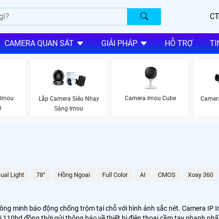
CT
CAMERA QUAN SÁT
GIẢI PHÁP
HỖ TRỢ
TI
 Imou
Camera Imou Cube
Lắp Camera Siêu Nhạy
Camer
i
Sáng Imou
ual Light
78°
Hồng Ngoại
Full Color
AI
CMOS
Xoay 360
ông minh báo động chống trộm tại chỗ với hình ảnh sắc nét. Camera I
 110bd đồng thời gửi thông báo về thiết bị điện thoại cầm tay nhanh nh