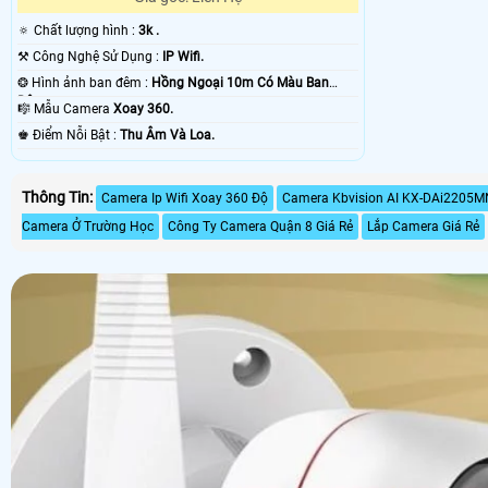
🔅 Chất lượng hình :
3k .
⚒ Công Nghệ Sử Dụng :
IP Wifi.
❂ Hình ảnh ban đêm :
Hồng Ngoại 10m Có Màu Ban
Ðêm.
🎼️ Mẫu Camera
Xoay 360.
️♚ Điểm Nỗi Bật :
Thu Âm Và Loa.
Thông Tin:
Camera Ip Wifi Xoay 360 Độ
Camera Kbvision AI KX-DAi2205M
Camera Ở Trường Học
Công Ty Camera Quận 8 Giá Rẻ
Lắp Camera Giá Rẻ