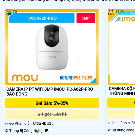
23
1103
CAMERA ĐỘ P
CAMERA IP PT WIFI 8MP IMOU IPC-A82P-PRO
THÔNG MINH
BÁO ĐỘNG
Giá Bán: 5%-35%
Giá gốc: Liên hệ
🔆 Hình ảnh chấ
️👀 Độ Phân giải :
Ultra 4k 👍🏾 .
🤖️ Trang Bị Công Nghệ :
IP.