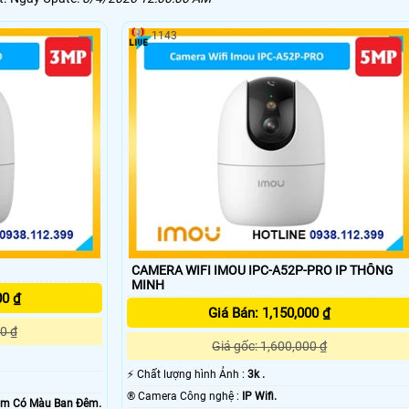
1143
CAMERA WIFI IMOU IPC-A52P-PRO IP THÔNG
MINH
00 ₫
Giá Bán: 1,150,000 ₫
0 ₫
Giá gốc: 1,600,000 ₫
️⚡ Chất lượng hình Ảnh :
3k .
®️ Camera Công nghệ :
IP Wifi.
0m Có Màu Ban Ðêm.