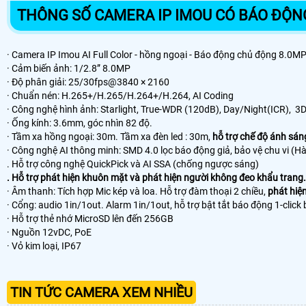
THÔNG SỐ CAMERA IP IMOU CÓ BÁO ĐỘ
· Camera IP Imou AI Full Color - hồng ngoại - Báo động chủ động 8.0M
· Cảm biến ảnh: 1/2.8” 8.0MP
· Độ phân giải: 25/30fps@3840 × 2160
· Chuẩn nén: H.265+/H.265/H.264+/H.264, AI Coding
· Công nghệ hình ảnh: Starlight, True-WDR (120dB), Day/Night(ICR),
· Ống kính: 3.6mm, góc nhìn 82 độ.
· Tầm xa hồng ngoại: 30m. Tầm xa đèn led : 30m,
hỗ trợ chế độ ánh sán
· Công nghệ AI thông minh: SMD 4.0 lọc báo động giả, bảo vệ chu vi (H
. Hỗ trợ công nghệ QuickPick và AI SSA (chống ngược sáng)
. Hỗ trợ phát hiện khuôn mặt và phát hiện người không đeo khẩu trang.
· Âm thanh: Tích hợp Mic kép và loa. Hỗ trợ đàm thoại 2 chiều,
phát hiệ
· Cổng: audio 1in/1out. Alarm 1in/1out, hỗ trợ bật tắt báo động 1-click
· Hỗ trợ thẻ nhớ MicroSD lên đến 256GB
· Nguồn 12vDC, PoE
· Vỏ kim loại, IP67
TIN TỨC CAMERA XEM NHIỀU