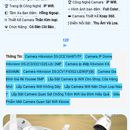
🏆 Công Nghệ Camera :
IP Wifi.
🏆 Trang Bị Công Nghệ :
IP Wifi.
⭐ Hình ảnh ban đêm :
Full Color
🌔 Tầm Xa Ban Đêm :
Hồng Ngoại
30m Có Màu Ban Ðêm.
👑 Camera Thiết Kế
Xoay 360.
15m Có Màu Ban Ðêm.
⛓ Thiết Kế Camera
Thân Kim loại.
️ƒ Điểm Nỗi Bật :
Thu Âm Và Loa.
️💎 Chức Năng :
Có Ðèn Còi Báo
Động.
1
2
3
⫸
Thông Tin:
Camera Hikvision DS-2CE16H8T-ITF
Camera IP Dome
Hikvision DS-2CD3321G2E-LIU 2MP
Camera Ip 4Mp Kbvision KX-
4004MN
Camera Hikvision DS-2CV1F43G2-LIDW(F)(B)
Camera Gia
Đình Giá Rẻ Yoosee 5MP
Lắp Đặt Camera Ip Wifi Cho Shop, Cửa Hàng
Nhỏ
Lắp Camera Wifi Không Dây
Lắp Camera Wifi Nên Chọn Loại Nào
?
Lắp Đặt Camera Quan Sát Chống Trộm Wifi Gia Đình Hiệu Quả
Siêu
Phẩm Mới Camera Quan Sát Wifi Kbone