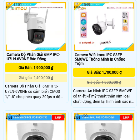
đêm Full Color trong phạm vi 20m
đêm lên đến 30m, kết nối Wi-Fi 6
1101
2549
camera giúp quan sát hiệu quả vào
mạnh mẽ và tính năng phát hiện
ban đêm như ban ngày
con người thông minh. Với chuẩn
IP67 camera đảm bảo hoạt động
bền bỉ trong mọi điều kiện thời tiết
Camera Độ Phân Giải 6MP IPC-
Camera Wifi Imou IPC-S3EP-
U7LN-6V0NE Báo Động
5M0WE Thông Minh Ip Chống
Trộm
Giá Bán: 1,900,000 ₫
Giá Bán: 1,700,000 ₫
Giá gốc: 2,400,000 ₫
Giá gốc: 1,900,000 ₫
Camera Độ Phân Giải 6MP IPC-
Camera An Ninh IPC-S3EP-5M0WE
U7LN-6V0NE có cảm biến CMOS
có thiết kế mỹ thuật thân kim loại
1/1.8” cho phép quay 20fps ở độ
chất lượng, đem lại hình ảnh sắc nét
phân giải 3200×1800 ống kính
với độ phân giải Ultra 4k lite. Sản
3.6mm tạo góc nhìn ngang 89° hỗ
phẩm sử dụng công nghệ hình ảnh
trợ quay quét ngang 0-340° dọc 0-
660
855
IP Wifi, giúp thu âm và phát lại âm
90° LED ấm ban đêm ánh sáng màu
thanh qua loa.
tầm xa 30m tích hợp mic loa đàm
thoại hai chiều giúp giám sát rõ
ràng trong đêm tối.