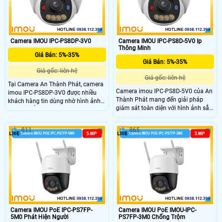
Camera IMOU IPC-PS8DP-3V0
Camera IMOU IPC-PS8D-5V0 Ip
Thông Minh
Giá Bán: 5%-35%
Giá Bán: 5%-35%
Giá gốc: liên hệ
Giá gốc: liên hệ
Tại Camera An Thành Phát, camera
Camera imou IPC-PS8D-5V0 của An
imou IPC-PS8DP-3V0 được nhiều
Thành Phát mang đến giải pháp
khách hàng tin dùng nhờ hình ảnh
giám sát toàn diện với hình ảnh sắc
sắc nét, hỗ trợ full màu ban đêm,
nét, âm thanh tích hợp và cảnh báo
âm thanh tích hợp và cảnh báo chủ
chủ động, giúp bảo vệ an ninh cho
động bằng đèn chớp.
811
865
ngôi nhà và văn phòng của bạn một
cách chuyên nghiệp.
Camera IMOU PoE IPC-PS7FP-
Camera IMOU PoE IMOU-IPC-
5M0 Phát Hiện Người
PS7FP-3M0 Chống Trộm