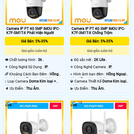
Camera IP PT 4G 5MP IMOU IPC-
Camera IP PT 4G 3MP IMOU IPC-
K7F-5M1T-X Phát Hiện Người
K7F-3M1T-X Chống Trộm
Giá Bán: 5%-35%
Giá Bán: 5%-35%
Giá gốc: Liên hệ
Giá gốc: Liên hệ
👁 Chất lượng hình :
3k .
☀️ Độ sắc nét :
2K Lite .
⚜️ Công Nghệ Sử Dụng :
IP.
✳️ Công Nghệ Camera :
IP.
🌈 Khoảng Cách Ban Đêm :
Hồng
⭐ Hình ảnh ban đêm :
Hồng Ngoại
Ngoại 10m Hồng Ngoại SMD.
10m Hồng Ngoại SMD.
↕️ Loại Camera
Dome Kim loại +
💎 Camera Thiết Kế
Dome Kim loại
Nhựa.
+ Nhựa.
️🔈 Ưu Điểm :
Thu Âm.
️💫 Ưu Điểm :
Thu Âm.
20
18