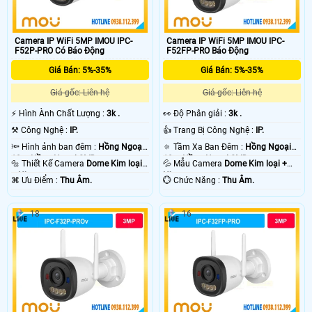
Camera IP WiFi 5MP IMOU IPC-
Camera IP WiFi 5MP IMOU IPC-
F52P-PRO Có Báo Động
F52FP-PRO Báo Động
Giá Bán: 5%-35%
Giá Bán: 5%-35%
Giá gốc: Liên hệ
Giá gốc: Liên hệ
️⚡ Hình Ành Chất Lượng :
3k .
️👀 Độ Phân giải :
3k .
⚒ Công Nghệ :
IP.
👍 Trang Bị Công Nghệ :
IP.
🔦 Hình ảnh ban đêm :
Hồng Ngoại
🔅 Tầm Xa Ban Đêm :
Hồng Ngoại
10m Hồng Ngoại SMD.
10m Hồng Ngoại SMD.
🔩 Thiết Kế Camera
Dome Kim loại
💦 Mẫu Camera
Dome Kim loại +
+ Nhựa.
Nhựa.
️⌘ Ưu Điểm :
Thu Âm.
️💮 Chức Năng :
Thu Âm.
18
16