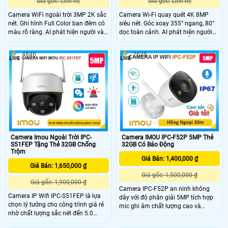
Giá gốc: Liên hệ
Giá gốc: Liên hệ
Camera WiFi ngoài trời 3MP 2K sắc
Camera Wi-Fi quay quét 4K 8MP
nét. Ghi hình Full Color ban đêm có
siêu nét. Góc xoay 355° ngang, 80°
màu rõ ràng. AI phát hiện người và
dọc toàn cảnh. AI phát hiện người
phương tiện chính xác. Báo động
và thú cưng chính xác. Hỗ trợ nhìn
chủ động bằng còi 110dB và đèn
đêm Full-color thông minh. Đàm
4846
2635
chớp.
thoại 2 chiều tiện lợi từ xa. Gọi điện
1 chạm về điện thoại tiện lợi. Kết nối
Wi-Fi 6 băng tần kép ổn định. Hỗ trợ
khe thẻ nhớ lên đến 512GB.
Camera Imou Ngoài Trời IPC-
Camera IMOU IPC-F52P 5MP Thẻ
S51FEP Tặng Thẻ 32GB Chống
32GB Có Báo Động
Trộm
Giá Bán: 1,400,000 ₫
Giá Bán: 1,650,000 ₫
Giá gốc: 1,500,000 ₫
Giá gốc: 1,900,000 ₫
Camera IPC-F52P an ninh không
Camera IP Wifi IPC-S51FEP là lựa
dây với độ phân giải 5MP tích hợp
chọn lý tưởng cho công trình giá rẻ
mic ghi âm chất lượng cao và
nhờ chất lượng sắc nét đến 5.0
chuẩn nén H.265 tiết kiệm băng
megapixel với khả năng xem ban
thông. Camera hỗ trợ tầm nhìn ban