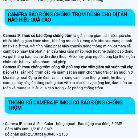
CAMERA BÁO ĐỘNG CHỐNG TRỘM DÙNG CHO DỰ ÁN
NÀO HIỆU QUẢ CAO
Camera IP Imou có báo động chống trộm
là giải pháp giám sát hiệu quả cho
nhiều không gian khác nhau, từ hàng rào nhà xưởng đến khu vực xung quanh
nhà và biệt thự. Với tính năng phát hiện chuyển động thông minh, camera sẽ
cảnh báo ngay khi phát hiện dấu hiệu xâm nhập, kích hoạt hệ thống báo động
và gửi thông báo tức thì đến điện thoại. Điều này giúp người dùng kịp thời ngăn
chặn các hành vi xâm phạm trái phép.
Camera IP Imou chống trộm cũng rất phù hợp cho việc giám sát vườn trái cây
,
bảo vệ tài sản khỏi trộm cắp, và giám sát an ninh cho trang trại chăn nuôi. Với
khả năng hoạt động ổn định và tính năng cảnh báo thông minh, hệ thống
camera này sẽ giúp tăng cường bảo vệ cho các khu vực rộng lớn, đảm bảo an
toàn và mang lại hiệu quả cao trong việc phòng chống trộm.
THÔNG SỐ CAMERA IP IMOU CÓ BÁO ĐỘNG CHỐNG
TRỘM
· Camera IP Imou AI Full Color - hồng ngoại - Báo động chủ động 8.0MP
· Cảm biến ảnh: 1/2.8” 8.0MP
· Độ phân giải: 25/30fps@3840 × 2160