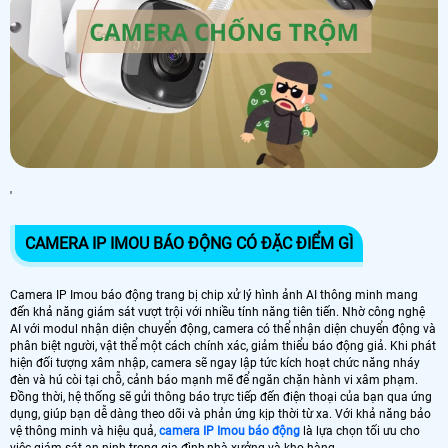
'
CAMERA IP IMOU BÁO ĐỘNG CÓ ĐẶC ĐIỂM GÌ
Camera IP Imou báo động trang bị chip xử lý hình ảnh AI thông minh mang
đến khả năng giám sát vượt trội với nhiều tính năng tiên tiến. Nhờ công nghệ
AI với modul nhận diện chuyển động, camera có thể nhận diện chuyển động và
phân biệt người, vật thể một cách chính xác, giảm thiểu báo động giả. Khi phát
hiện đối tượng xâm nhập, camera sẽ ngay lập tức kích hoạt chức năng nháy
đèn và hú còi tại chỗ, cảnh báo mạnh mẽ để ngăn chặn hành vi xâm phạm.
Đồng thời, hệ thống sẽ gửi thông báo trực tiếp đến điện thoại của bạn qua ứng
dụng, giúp bạn dễ dàng theo dõi và phản ứng kịp thời từ xa. Với khả năng bảo
vệ thông minh và hiệu quả,
camera IP Imou báo động
là lựa chọn tối ưu cho
việc giám sát an ninh trong gia đình,nhà xưởng và kho hàng.