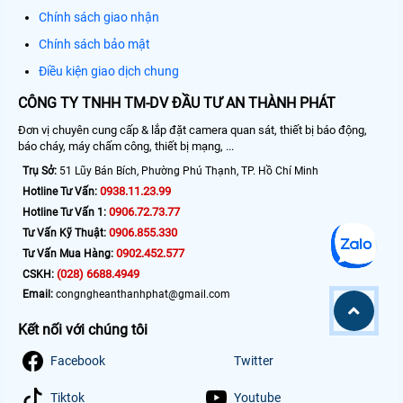
Chính sách giao nhận
Chính sách bảo mật
Điều kiện giao dịch chung
CÔNG TY TNHH TM-DV ĐẦU TƯ AN THÀNH PHÁT
Đơn vị chuyên cung cấp & lắp đặt camera quan sát, thiết bị báo động,
báo cháy, máy chấm công, thiết bị mạng, ...
Trụ Sở:
51 Lũy Bán Bích, Phường Phú Thạnh, TP. Hồ Chí Minh
0938.11.23.99
Hotline Tư Vấn:
0906.72.73.77
Hotline Tư Vấn 1:
0906.855.330
Tư Vấn Kỹ Thuật:
0902.452.577
Tư Vấn Mua Hàng:
(028) 6688.4949
CSKH:
Email:
congngheanthanhphat@gmail.com
Kết nối với chúng tôi
Facebook
Twitter
Tiktok
Youtube