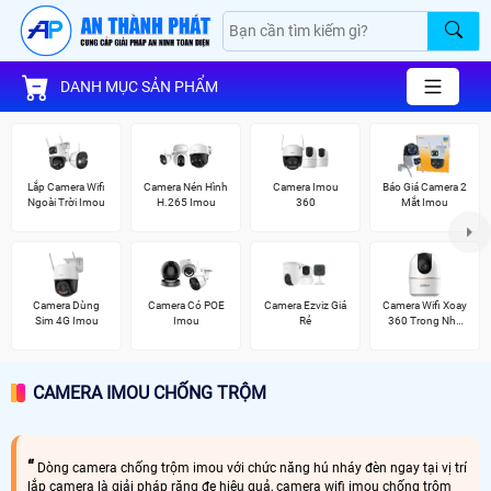
DANH MỤC SẢN PHẨM
Lắp Camera Wifi
Camera Nén Hình
Camera Imou
Báo Giá Camera 2
Ngoài Trời Imou
H.265 Imou
360
Mắt Imou
Camera Dùng
Camera Có POE
Camera Ezviz Giá
Camera Wifi Xoay
Sim 4G Imou
Imou
Rẻ
360 Trong Nhà
Dahua
CAMERA IMOU CHỐNG TRỘM
Dòng camera chống trộm imou với chức năng hú nháy đèn ngay tại vị trí
lắp camera là giải pháp răng đe hiệu quả, camera wifi imou chống trộm