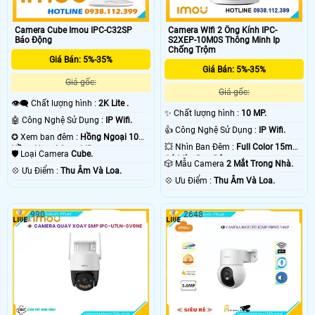
Camera Cube Imou IPC-C32SP
Camera WIfi 2 Ống Kính IPC-
Báo Động
S2XEP-10M0S Thông Minh Ip
Chống Trộm
Giá Bán: 5%-35%
Giá Bán: 5%-35%
Giá gốc:
Giá gốc:
👁️‍🗨 Chất lượng hình :
2K Lite .
✨ Chất lượng hình :
10 MP.
🤖️ Công Nghệ Sử Dụng :
IP Wifi.
👍 Công Nghệ Sử Dụng :
IP Wifi.
✪ Xem ban đêm :
Hồng Ngoại 10m
💥 Nhìn Ban Đêm :
Full Color 15m
Hồng Ngoại Smart IR.
🛡 Loại Camera
Cube.
Có Màu Ban Ðêm.
🎲 Mẫu Camera
2 Mắt Trong Nhà.
️💠 Ưu Điểm :
Thu Âm Và Loa.
️💠 Ưu Điểm :
Thu Âm Và Loa.
990
2648