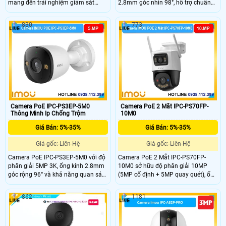
mang đến trải nghiệm giám sát
2.8mm góc nhìn 98°, hỗ trợ chuẩn
toàn diện với khả năng ghi hình sắc
nén H.265 và tầm nhìn ban đêm
nét, âm thanh rõ ràng và cảnh báo
30m với LED + hồng ngoại. Tích hợp
830
773
an ninh chủ động.
mic – loa đàm thoại 2 chiều, hỗ trợ
thẻ nhớ 512GB, kết nối PoE và đạt
chuẩn chống nước IP67.
Camera PoE IPC-PS3EP-5M0
Camera PoE 2 Mắt IPC-PS70FP-
Thông Minh Ip Chống Trộm
10M0
Giá Bán: 5%-35%
Giá Bán: 5%-35%
Giá gốc: Liên Hệ
Giá gốc: Liên Hệ
Camera PoE IPC-PS3EP-5M0 với độ
Camera PoE 2 Mắt IPC-PS70FP-
phân giải 5MP 3K, ống kính 2.8mm
10M0 sở hữu độ phân giải 10MP
góc rộng 96° và khả năng quan sát
(5MP cố định + 5MP quay quét), ống
đêm 30m với hồng ngoại + LED giúp
kính 3.6mm góc nhìn 76°. Tầm nhìn
theo dõi rõ cả ngày lẫn đêm. IPC-
ban đêm 30m với LED + hồng ngoại,
862
1181
PS3EP-5M0 cũng tích hợp mic, loa
mic – loa tích hợp, AI phát hiện
hỗ trợ đàm thoại 2 chiều, phát hiện
người, phương tiện, xâm nhập và
người – phương tiện và lưu trữ thẻ
Smart Tracking. Hỗ trợ thẻ MicroSD
MicroSD đến 512GB.
512GB, kết nối PoE.