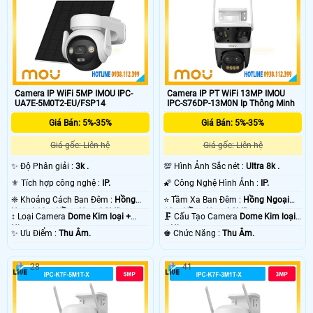
Camera IP WiFi 5MP IMOU IPC-
Camera IP PT WiFi 13MP IMOU
UA7E-5M0T2-EU/FSP14
IPC-S76DP-13M0N Ip Thông Minh
Giá Bán: 5%-35%
Giá Bán: 5%-35%
Giá gốc: Liên hệ
Giá gốc: Liên hệ
✨ Độ Phân giải :
3k .
💯 Hình Ảnh Sắc nét :
Ultra 8k .
⚜️ Tích hợp công nghệ :
IP.
🌠 Công Nghệ Hình Ảnh :
IP.
❈ Khoảng Cách Ban Đêm :
Hồng
⭐ Tầm Xa Ban Đêm :
Hồng Ngoại
Ngoại 10m Hồng Ngoại SMD.
10m Hồng Ngoại SMD.
↕️ Loại Camera
Dome Kim loại +
🗜️ Cấu Tạo Camera
Dome Kim loại
Nhựa.
+ Nhựa.
️✨ Ưu Điểm :
Thu Âm.
️♚ Chức Năng :
Thu Âm.
28
41