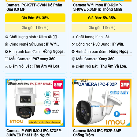
Camera IPC-K7FP-8V0N Độ Phân
Camera Wifi Imou IPC-K2MP-
Giải 8.0 MP
5H0WE 5.0MP Ip Thông Minh
Giá Bán: 5%-35%
Giá Bán: 5%-35%
Giá gốc: Liên Hệ
Giá gốc: Liên Hệ
💯 Chất lượng hình :
Ultra 4k 👍🏾 .
🔅 Chất lượng hình :
3k .
🤖️ Công Nghệ Sử Dụng :
IP Wifi
⚒ Công Nghệ Sử Dụng :
IP Wifi.
POE.
✪ Hình ảnh ban đêm :
Hồng Ngoại
❂ Hình ảnh ban đêm :
Hồng Ngoại
30m Hồng Ngoại SMD.
10m Có Màu Ban Ðêm.
♊ Mẫu Camera
IP67 xoay 360.
🎼️ Mẫu Camera
Xoay 360.
️☣️ Điểm Nỗi Bật :
Thu Âm Và Loa.
️♚ Điểm Nỗi Bật :
Thu Âm Và Loa.
2690
3543
Camera IP WIFI IMOU IPC-S7XFP-
Camera IMOU IPC-F32P 3MP
8U0WED Phát Hiện Người
Chống Trộm