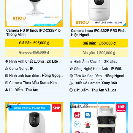
Camera HD IP Imou IPC-C32EP Ip
Camera Imou IPC-A32P-PRO Phát
Thông Minh
Hiện Người
Giá Bán: 595,000 ₫
Giá Bán: 1,050,000 ₫
Giá gốc: 850,000 ₫
Giá gốc: 1,500,000 ₫
👁 Hình Ành Chất Lượng :
2K Lite .
☀️ Hình Ảnh Sắc nét :
2K Lite .
👍 Công Nghệ :
IP.
🌠 Công Nghệ Hình Ảnh :
IP Wifi.
🔴 Hình ảnh ban đêm :
Hồng Ngoại
🔴 Tầm Xa Ban Đêm :
Hồng Ngoại
10m Hồng Ngoại SMD.
10m Có Màu Ban Ðêm.
🎼️ Camera Theo Mẫu
Dome Kim
🤹 Thiết Kế Camera
Xoay 360.
loại + Nhựa.
️🔔 Ưu Điểm :
Thu Âm.
️💮 Đặt Điểm :
Thu Âm Và Loa.
1141
20466