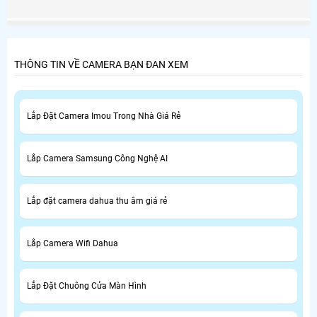
Huyện Bình Chánh và đặc biệt là giá rẻ ở Huyện Bình
Chánh là nhu cầu thiết yếu của nhiều người tiêu dùng ở
Huyện Bình Chánh.
THÔNG TIN VỀ CAMERA BẠN ĐAN XEM
Lắp Đặt Camera Imou Trong Nhà Giá Rẻ
Lắp Camera Samsung Công Nghệ AI
Lắp đặt camera dahua thu âm giá rẻ
Lắp Camera Wifi Dahua
Lắp Đặt Chuông Cửa Màn Hình