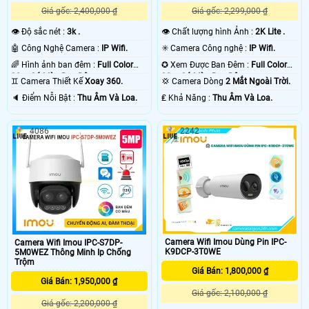
Giá gốc: 2,400,000 ₫
Giá gốc: 2,299,000 ₫
👁 Độ sắc nét :
3k .
👁 Chất lượng hình Ảnh :
2K Lite .
🤖️ Công Nghệ Camera :
IP Wifi.
✳️ Camera Công nghệ :
IP Wifi.
🌈 Hình ảnh ban đêm :
Full Color
✪ Xem Được Ban Đêm :
Full Color
30m Có Màu Ban Ðêm.
30m Có Màu Ban Ðêm.
♊ Camera Thiết Kế
Xoay 360.
💢 Camera Dòng
2 Mắt Ngoài Trời.
️🔈 Điểm Nỗi Bật :
Thu Âm Và Loa.
️₤ Khả Năng :
Thu Âm Và Loa.
4086
2242
Camera Wifi Imou Dùng Pin IPC-
Camera Wifi Imou IPC-S7DP-
K9DCP-3T0WE
5M0WEZ Thông Minh Ip Chống
Trộm
Giá Bán: 1,800,000 ₫
Giá Bán: 1,950,000 ₫
Giá gốc: 2,100,000 ₫
Giá gốc: 2,200,000 ₫