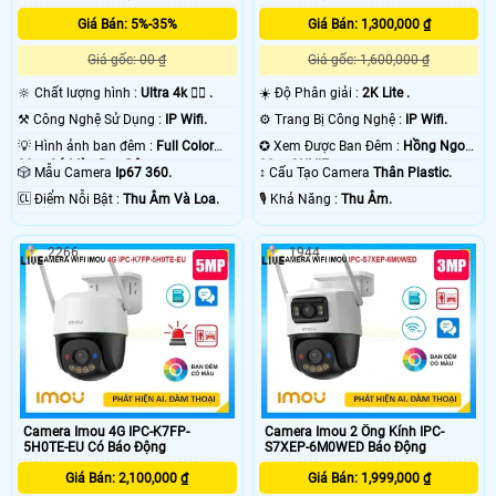
Giá Bán: 5%-35%
Giá Bán: 1,300,000 ₫
Giá gốc: 00 ₫
Giá gốc: 1,600,000 ₫
🔆 Chất lượng hình :
Ultra 4k 👍🏾 .
☀️ Độ Phân giải :
2K Lite .
⚒ Công Nghệ Sử Dụng :
IP Wifi.
⚙ Trang Bị Công Nghệ :
IP Wifi.
💡 Hình ảnh ban đêm :
Full Color
✪ Xem Được Ban Đêm :
Hồng Ngoại
30m Có Màu Ban Ðêm.
30m ONVIF.
🎲 Mẫu Camera
Ip67 360.
↕️ Cấu Tạo Camera
Thân Plastic.
️🆑 Điểm Nỗi Bật :
Thu Âm Và Loa.
️🎙 Khả Năng :
Thu Âm.
2266
1944
Camera Imou 4G IPC-K7FP-
Camera Imou 2 Ống Kính IPC-
5H0TE-EU Có Báo Động
S7XEP-6M0WED Báo Động
Giá Bán: 2,100,000 ₫
Giá Bán: 1,999,000 ₫