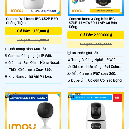
Camera Wifi Imou IPC-A52P-PRO
Camera Imou 3 Ống Kính IPC-
Chống Trộm
S7UP-11M0WED 11MP Có Báo
Động
Giá Bán: 1,150,000 ₫
Giá Bán: 2,500,000 ₫
Giá gốc: 1,600,000 ₫
Giá gốc: 2,600,000 ₫
️⚡ Chất lượng hình Ảnh :
3k .
🦉 Độ Phân giải :
3k .
®️ Camera Công nghệ :
IP Wifi.
⚙ Trang Bị Công Nghệ :
IP Wifi.
❃ Giám sát Ban Đêm :
Hồng Ngoại
🌙 Khi xem thiếu sáng :
Full Color
10m Có Màu Ban Ðêm.
🗜️ Thiết Kế Camera
Xoay 360.
30m Có Màu Ban Ðêm.
🤹 Mẫu Camera
IP67 xoay 360.
️✤ Khả Năng :
Thu Âm Và Loa.
️➲ Đặt Điểm :
Có Ðèn Còi Báo Động.
942
900