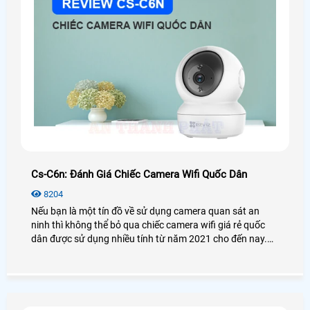
Cs-C6n: Đánh Giá Chiếc Camera Wifi Quốc Dân
8204
Nếu bạn là một tín đồ về sử dụng camera quan sát an
ninh thì không thể bỏ qua chiếc camera wifi giá rẻ quốc
dân được sử dụng nhiều tính từ năm 2021 cho đến nay.
Vậy camera Ezviz CS-C6N có thật sự tốt và hiệu quả như
lời đồn? Để biết thêm chi tiết mời bạn xem qua bài viết
đánh giá camera CS-C6N dưới đây nhé!