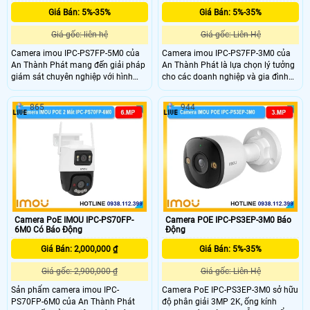
Giá Bán: 5%-35%
Giá Bán: 5%-35%
Giá gốc: liên hệ
Giá gốc: Liên Hệ
Camera imou IPC-PS7FP-5M0 của
Camera imou IPC-PS7FP-3M0 của
An Thành Phát mang đến giải pháp
An Thành Phát là lựa chọn lý tưởng
giám sát chuyên nghiệp với hình
cho các doanh nghiệp và gia đình
ảnh sắc nét, âm thanh hai chiều và
muốn có hệ thống giám sát thông
cảnh báo chủ động, giúp bảo vệ an
minh, dễ lắp đặt, kết hợp nhiều chức
865
944
ninh toàn diện cho ngôi nhà và
năng trong một sản phẩm duy nhất.
doanh nghiệp của bạn.
Camera PoE IMOU IPC-PS70FP-
Camera POE IPC-PS3EP-3M0 Báo
6M0 Có Báo Động
Động
Giá Bán: 2,000,000 ₫
Giá Bán: 5%-35%
Giá gốc: 2,900,000 ₫
Giá gốc: Liên Hệ
Sản phẩm camera imou IPC-
Camera PoE IPC-PS3EP-3M0 sở hữu
PS70FP-6M0 của An Thành Phát
độ phân giải 3MP 2K, ống kính