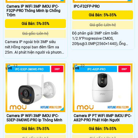
Camera IP WiFi 3MP IMOU IPC-
IPC-F32FP-PRO
F32P-PRO Thông Minh Ip Chống
Trộm
Giá Bán: 5%-35%
Giá Bán: 5%-35%
Giá gốc: Liên hệ
Độ phân giải 3MP cảm biến
Giá gốc: Liên hệ
1/2.9”Progressive CMOS,
Camera IP ngoài trời 3MP siêu
20fps@3.0MP(2560×1440), Ống
nét.Hồng ngoại ban đêm tầm xa
kính cố định 2.8mm, Chuẩn nén
25m. AI phát hiện người và phương
H.265, Chế độ ngày đêm(ICR),
tiện thông minh.Cảnh báo đèn đỏ –
chống ngược sáng HDR Tích hợp
xanh tăng tính răn đe.
mic,Hỗ trợ công nghệ thông minh:
12
22
Phát hiện chuyển động, phát hiện
con người. Hỗ trợ khe cắm thẻ nhớ
Micro SD lên đến 512GB
Camera IP WiFi 3MP IMOU IPC-
Camera IP PT WiFi 8MP IMOU IPC-
S3EP-3M0WE-PRO Ip Thông Minh
A82P-PRO Phát Hiện Người
Giá Bán: 5%-35%
Giá Bán: 5%-35%