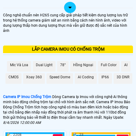
Công nghệ chuẩn nén H265 cung cấp giải pháp tiết kiệm dung lượng lưu trữ
trong hệ thống camera giám sát an ninh bằng cách nén hình ảnh, video với
dung lượng thấp hơn dung lượng thực mà vẫn giữ được độ sắc nét của hình
ảnh
LẮP CAMERA IMOU CÓ CHỐNG TRỘM
Mic Và Loa
Dual Light
78°
Hồng Ngoại
Full Color
AI
CMOS
Xoay 360
Speed Dome
AI Coding
IP66
3D DNR
Camera IP Imou Chống Trộm
Dòng Camera Ip Imou với công nghệ Ai thông
minh báo động chống trộm tại chỗ với hình ảnh sắc nét. Camera IP Imou Báo
Động Chống Trộm tích hợp công nghệ có màu ban đêm kích hoặc báo động
tại chỗ bằng đèn nhấp náy đồng thời phát ra âm thanh Hú với 110bd đồng
thời gửi thông báo về thiết bị điện thoại cầm tay nhanh nhất. Ngày Upate:
8/4/2026 12:00:00 AM
2208
23