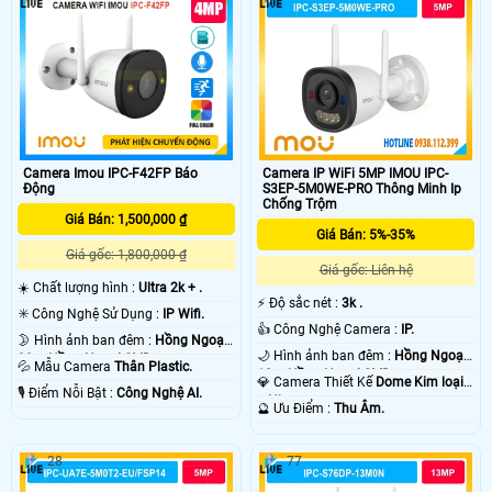
Camera IP WiFi 5MP IMOU IPC-
Camera Imou IPC-F42FP Báo
S3EP-5M0WE-PRO Thông Minh Ip
Động
Chống Trộm
Giá Bán: 1,500,000 ₫
Giá Bán: 5%-35%
Giá gốc: 1,800,000 ₫
Giá gốc: Liên hệ
☀️ Chất lượng hình :
Ultra 2k + .
️⚡ Độ sắc nét :
3k .
✳️ Công Nghệ Sử Dụng :
IP Wifi.
👍 Công Nghệ Camera :
IP.
🌛 Hình ảnh ban đêm :
Hồng Ngoại
🌙 Hình ảnh ban đêm :
Hồng Ngoại
30m Hồng Ngoại SMD.
💦 Mẫu Camera
Thân Plastic.
10m Hồng Ngoại SMD.
💎 Camera Thiết Kế
Dome Kim loại
️🎙 Điểm Nỗi Bật :
Công Nghệ AI.
+ Nhựa.
️🔮 Ưu Điểm :
Thu Âm.
28
77