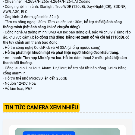
· Chuẩn nén: H.265+/H.265/H.264+/H.264, AI Coding
· Công nghệ hình ảnh: Starlight, True-WDR (120dB), Day/Night(ICR), 3DDNR,
AWB, AGC, BLC
· Ống kính: 3.6mm, góc nhìn 82 độ.
· Tầm xa hồng ngoại: 30m. Tầm xa đèn led : 30m,
hỗ trợ chế độ ánh sáng
thông minh (bật ánh sáng khi có chuyển động)
· Công nghệ AI thông minh: SMD 4.0 lọc báo động giả, bảo vệ chu vi (Hàng rào
ảo, khu vực cấm)
, báo động chủ động bằng led xanh đỏ và còi hú (110dB)
, có
thể tùy chỉnh âm thanh báo động.
. Hỗ trợ công nghệ QuickPick và AI SSA (chống ngược sáng)
. Hỗ trợ phát hiện khuôn mặt và phát hiện người không đeo khẩu trang.
· Âm thanh: Tích hợp Mic kép và loa. Hỗ trợ đàm thoại 2 chiều,
phát hiện âm
thanh bất thường.
· Cổng: audio 1in/1out. Alarm 1in/1out, hỗ trợ bật tắt báo động 1-click bằng
cổng alarm in.
· Hỗ trợ thẻ nhớ MicroSD lên đến 256GB
· Nguồn 12vDC, PoE
· Vỏ kim loại, IP67
TIN TỨC CAMERA XEM NHIỀU