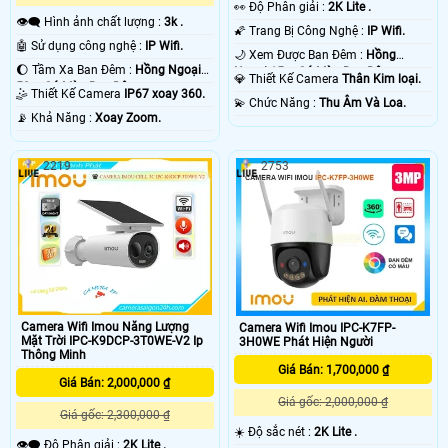
️👀 Độ Phân giải :
2K Lite .
👁️‍🗨 Hình ảnh chất lượng :
3k .
🌠 Trang Bị Công Nghệ :
IP Wifi.
🤖️ Sử dụng công nghệ :
IP Wifi.
🌙 Xem Được Ban Đêm :
Hồng
🌔 Tầm Xa Ban Đêm :
Hồng Ngoại
Ngoại 15m Có Màu Ban Ðêm.
💎 Thiết Kế Camera
Thân Kim loại.
50m Có Màu Ban Ðêm.
🤹 Thiết Kế Camera
IP67 xoay 360.
️💫 Chức Năng :
Thu Âm Và Loa.
️📡 Khả Năng :
Xoay Zoom.
2219
2753
Camera Wifi Imou Năng Lượng
Camera Wifi Imou IPC-K7FP-
Mặt Trời IPC-K9DCP-3T0WE-V2 Ip
3H0WE Phát Hiện Người
Thông Minh
Giá Bán: 1,700,000 ₫
Giá Bán: 2,000,000 ₫
Giá gốc: 2,000,000 ₫
Giá gốc: 2,300,000 ₫
☀️ Độ sắc nét :
2K Lite .
👁️‍🗨 Độ Phân giải :
2K Lite .