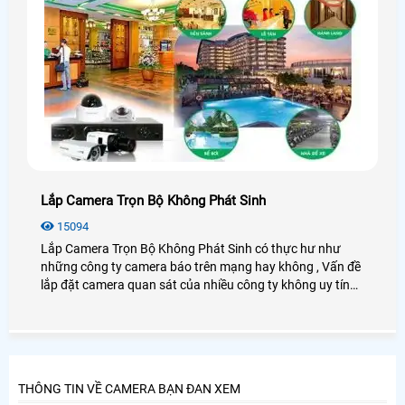
Lắp Camera Trọn Bộ Không Phát Sinh
15094
Lắp Camera Trọn Bộ Không Phát Sinh có thực hư như
những công ty camera báo trên mạng hay không , Vấn đề
lắp đặt camera quan sát của nhiều công ty không uy tín
không báo giá trọn bộ camera quan sát rõ ràng rồi trong
quá trình thi công buộc khách hàng phải mua cái này,
mua cái nọ rút cuộc trọn bộ camera quan sát phát sinh
khá cao so với những công ty camera uy tín khác báo giá
trọn bộ camera Đã lắp đặt ngay từ ban đầu.
THÔNG TIN VỀ CAMERA BẠN ĐAN XEM