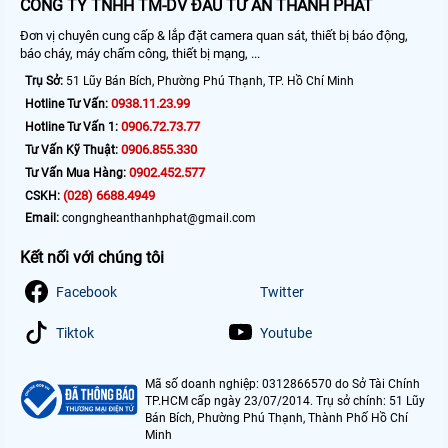
CÔNG TY TNHH TM-DV ĐẦU TƯ AN THÀNH PHÁT
Đơn vị chuyên cung cấp & lắp đặt camera quan sát, thiết bị báo động,
báo cháy, máy chấm công, thiết bị mạng, ...
Trụ Sở:
51 Lũy Bán Bích, Phường Phú Thạnh, TP. Hồ Chí Minh
0938.11.23.99
Hotline Tư Vấn:
0906.72.73.77
Hotline Tư Vấn 1:
0906.855.330
Tư Vấn Kỹ Thuật:
0902.452.577
Tư Vấn Mua Hàng:
(028) 6688.4949
CSKH:
Email:
congngheanthanhphat@gmail.com
Kết nối với chúng tôi
Facebook
Twitter
Tiktok
Youtube
Mã số doanh nghiệp: 0312866570 do Sở Tài Chính
TP.HCM cấp ngày 23/07/2014. Trụ sở chính: 51 Lũy
Bán Bích, Phường Phú Thạnh, Thành Phố Hồ Chí
Minh