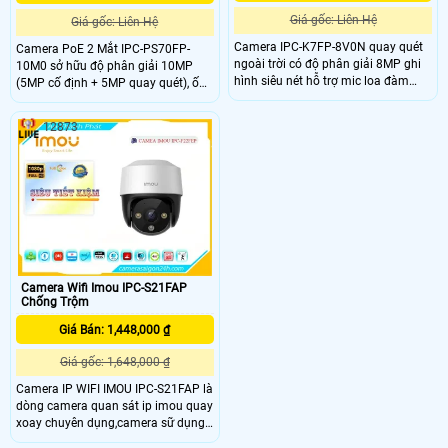
Giá gốc: Liên Hệ
Giá gốc: Liên Hệ
Camera IPC-K7FP-8V0N quay quét
Camera PoE 2 Mắt IPC-PS70FP-
ngoài trời có độ phân giải 8MP ghi
10M0 sở hữu độ phân giải 10MP
hình siêu nét hỗ trợ mic loa đàm
(5MP cố định + 5MP quay quét), ống
thoại cực rỏ. Khay thẻ nhớ lên đến
kính 3.6mm góc nhìn 76°. Tầm nhìn
512GB lưu trữ lâu dài với chuẩn nén
ban đêm 30m với LED + hồng ngoại,
12873
video H.265. Hỗ trợ tính năng AI
mic – loa tích hợp, AI phát hiện
phát hiện chuyển động, phân biệt
người, phương tiện, xâm nhập và
người xe, thiết lập hàng rào xâm
Smart Tracking. Hỗ trợ thẻ MicroSD
nhập giám sát an ninh hiệu quả
512GB, kết nối PoE.
hơn.
Camera Wifi Imou IPC-S21FAP
Chống Trộm
Giá Bán: 1,448,000 ₫
Giá gốc: 1,648,000 ₫
Camera IP WIFI IMOU IPC-S21FAP là
dòng camera quan sát ip imou quay
xoay chuyên dụng,camera sữ dụng
cảm biến hình ảnh 2.0 megapixel