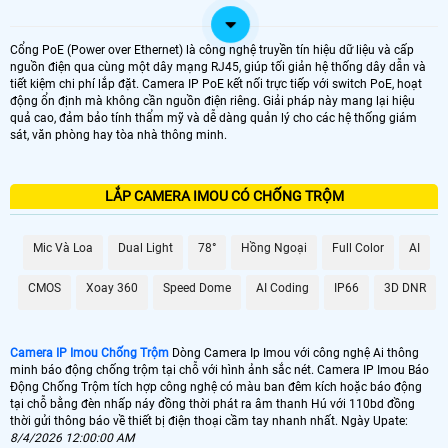
Cổng PoE (Power over Ethernet) là công nghệ truyền tín hiệu dữ liệu và cấp
nguồn điện qua cùng một dây mạng RJ45, giúp tối giản hệ thống dây dẫn và
tiết kiệm chi phí lắp đặt. Camera IP PoE kết nối trực tiếp với switch PoE, hoạt
động ổn định mà không cần nguồn điện riêng. Giải pháp này mang lại hiệu
quả cao, đảm bảo tính thẩm mỹ và dễ dàng quản lý cho các hệ thống giám
sát, văn phòng hay tòa nhà thông minh.
LẮP CAMERA IMOU CÓ CHỐNG TRỘM
Mic Và Loa
Dual Light
78°
Hồng Ngoại
Full Color
AI
CMOS
Xoay 360
Speed Dome
AI Coding
IP66
3D DNR
Camera IP Imou Chống Trộm
Dòng Camera Ip Imou với công nghệ Ai thông
minh báo động chống trộm tại chỗ với hình ảnh sắc nét. Camera IP Imou Báo
Động Chống Trộm tích hợp công nghệ có màu ban đêm kích hoặc báo động
tại chỗ bằng đèn nhấp náy đồng thời phát ra âm thanh Hú với 110bd đồng
thời gửi thông báo về thiết bị điện thoại cầm tay nhanh nhất. Ngày Upate:
8/4/2026 12:00:00 AM