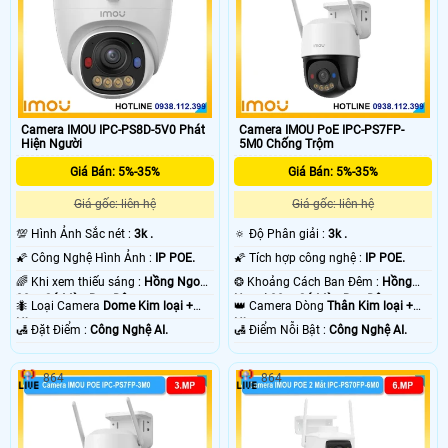
Camera IMOU IPC-PS8D-5V0 Phát
Camera IMOU PoE IPC-PS7FP-
Hiện Người
5M0 Chống Trộm
Giá Bán: 5%-35%
Giá Bán: 5%-35%
Giá gốc: liên hệ
Giá gốc: liên hệ
💯 Hình Ảnh Sắc nét :
3k .
🔅 Độ Phân giải :
3k .
🌠 Công Nghệ Hình Ảnh :
IP POE.
🌠 Tích hợp công nghệ :
IP POE.
🌈 Khi xem thiếu sáng :
Hồng Ngoại
❂ Khoảng Cách Ban Đêm :
Hồng
30m Có Màu Ban Ðêm.
Ngoại 30m Có Màu Ban Ðêm.
🐜 Loại Camera
Dome Kim loại +
👑 Camera Dòng
Thân Kim loại +
Nhựa.
Nhựa.
️🛃 Đặt Điểm :
Công Nghệ AI.
️🛃 Điểm Nỗi Bật :
Công Nghệ AI.
864
864