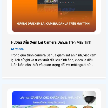
Hướng Dẫn Xem Lại Camera Dahua Trên Máy Tính
23409
Trong quá trình camera Dahua giám sát an ninh, việc xem
lại lịch sử ghi và trích xuất dữ liệu hình ảnh, video là điều
luôn luôn cần thiết và quan trọng đối với mỗi người sử
dụng. Tuy nhiên một số người dùng mới không rành về
công nghệ cũng như không biết cách sử dụng camera
Dahua nên sẽ gặp khó khăn trong quá trình xem lại nhất
là thao tác trên máy tính