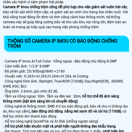
chặn các hành vi xâm phạm trái phép.
Camera IP Imou chống trộm cũng rất phù hợp cho việc giám sát vườn trái cây
,
bảo vệ tài sản khỏi trộm cắp, và giám sát an ninh cho trang trại chăn nuôi. Với
khả năng hoạt động ổn định và tính năng cảnh báo thông minh, hệ thống
camera này sẽ giúp tăng cường bảo vệ cho các khu vực rộng lớn, đảm bảo an
toàn và mang lại hiệu quả cao trong việc phòng chống trộm.
THÔNG SỐ CAMERA IP IMOU CÓ BÁO ĐỘNG CHỐNG
TRỘM
· Camera IP Imou AI Full Color - hồng ngoại - Báo động chủ động 8.0MP
· Cảm biến ảnh: 1/2.8” 8.0MP
· Độ phân giải: 25/30fps@3840 × 2160
· Chuẩn nén: H.265+/H.265/H.264+/H.264, AI Coding
· Công nghệ hình ảnh: Starlight, True-WDR (120dB), Day/Night(ICR), 3DDNR,
AWB, AGC, BLC
· Ống kính: 3.6mm, góc nhìn 82 độ.
· Tầm xa hồng ngoại: 30m. Tầm xa đèn led : 30m,
hỗ trợ chế độ ánh sáng
thông minh (bật ánh sáng khi có chuyển động)
· Công nghệ AI thông minh: SMD 4.0 lọc báo động giả, bảo vệ chu vi (Hàng rào
ảo, khu vực cấm)
, báo động chủ động bằng led xanh đỏ và còi hú (110dB)
, có
thể tùy chỉnh âm thanh báo động.
. Hỗ trợ công nghệ QuickPick và AI SSA (chống ngược sáng)
. Hỗ trợ phát hiện khuôn mặt và phát hiện người không đeo khẩu trang.
· Âm thanh: Tích hợp Mic kép và loa. Hỗ trợ đàm thoại 2 chiều,
phát hiện âm