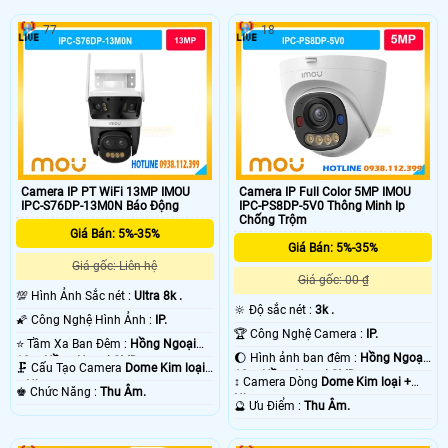
77
18
Camera IP PT WiFi 13MP IMOU
Camera IP Full Color 5MP IMOU
IPC-S76DP-13M0N Báo Động
IPC-PS8DP-5V0 Thông Minh Ip
Chống Trộm
Giá Bán: 5%-35%
Giá Bán: 5%-35%
Giá gốc: Liên hệ
Giá gốc: 00 ₫
💯 Hình Ảnh Sắc nét :
Ultra 8k .
🔆 Độ sắc nét :
3k .
🌠 Công Nghệ Hình Ảnh :
IP.
🏆 Công Nghệ Camera :
IP.
⭐ Tầm Xa Ban Đêm :
Hồng Ngoại
🌔 Hình ảnh ban đêm :
Hồng Ngoại
10m Hồng Ngoại SMD.
🗜️ Cấu Tạo Camera
Dome Kim loại
10m Hồng Ngoại SMD.
↕️ Camera Dòng
Dome Kim loại +
+ Nhựa.
️♚ Chức Năng :
Thu Âm.
Nhựa.
️🔮 Ưu Điểm :
Thu Âm.