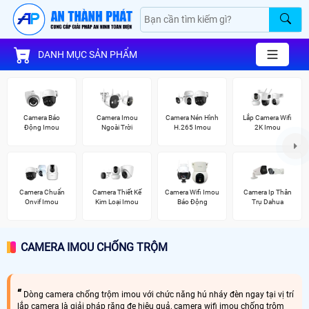
DANH MỤC SẢN PHẨM
Camera Báo
Camera Imou
Camera Nén Hình
Lắp Camera Wifi
Động Imou
Ngoài Trời
H.265 Imou
2K Imou
Camera Chuẩn
Camera Thiết Kế
Camera Wifi Imou
Camera Ip Thân
Onvif Imou
Kim Loại Imou
Báo Động
Trụ Dahua
CAMERA IMOU CHỐNG TRỘM
Dòng camera chống trộm imou với chức năng hú nháy đèn ngay tại vị trí
lắp camera là giải pháp răng đe hiệu quả, camera wifi imou chống trộm