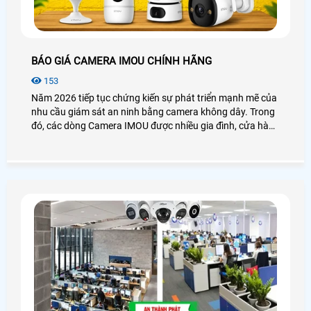
BÁO GIÁ CAMERA IMOU CHÍNH HÃNG
153
Năm 2026 tiếp tục chứng kiến sự phát triển mạnh mẽ của
nhu cầu giám sát an ninh bằng camera không dây. Trong
đó, các dòng Camera IMOU được nhiều gia đình, cửa hàng
và văn phòng lựa chọn nhờ thiết kế hiện đại, hình ảnh sắc
nét và khả năng quản lý từ xa tiện lợi. Bài viết dưới đây sẽ
giúp bạn tham khảo những mẫu camera IMOU được quan
tâm nhất hiện nay