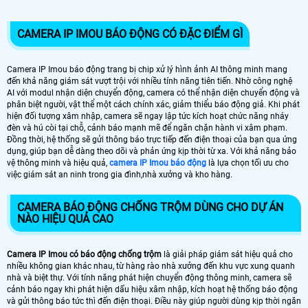
'
CAMERA IP IMOU BÁO ĐỘNG CÓ ĐẶC ĐIỂM GÌ
Camera IP Imou báo động trang bị chip xử lý hình ảnh AI thông minh mang
đến khả năng giám sát vượt trội với nhiều tính năng tiên tiến. Nhờ công nghệ
AI với modul nhận diện chuyển động, camera có thể nhận diện chuyển động và
phân biệt người, vật thể một cách chính xác, giảm thiểu báo động giả. Khi phát
hiện đối tượng xâm nhập, camera sẽ ngay lập tức kích hoạt chức năng nháy
đèn và hú còi tại chỗ, cảnh báo mạnh mẽ để ngăn chặn hành vi xâm phạm.
Đồng thời, hệ thống sẽ gửi thông báo trực tiếp đến điện thoại của bạn qua ứng
dụng, giúp bạn dễ dàng theo dõi và phản ứng kịp thời từ xa. Với khả năng bảo
vệ thông minh và hiệu quả,
camera IP Imou báo động
là lựa chọn tối ưu cho
việc giám sát an ninh trong gia đình,nhà xưởng và kho hàng.
CAMERA BÁO ĐỘNG CHỐNG TRỘM DÙNG CHO DỰ ÁN
NÀO HIỆU QUẢ CAO
Camera IP Imou có báo động chống trộm
là giải pháp giám sát hiệu quả cho
nhiều không gian khác nhau, từ hàng rào nhà xưởng đến khu vực xung quanh
nhà và biệt thự. Với tính năng phát hiện chuyển động thông minh, camera sẽ
cảnh báo ngay khi phát hiện dấu hiệu xâm nhập, kích hoạt hệ thống báo động
và gửi thông báo tức thì đến điện thoại. Điều này giúp người dùng kịp thời ngăn