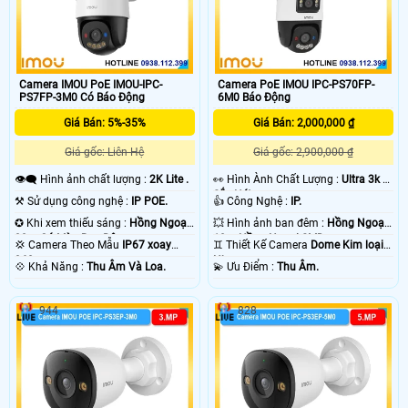
Camera IMOU PoE IMOU-IPC-
Camera PoE IMOU IPC-PS70FP-
PS7FP-3M0 Có Báo Động
6M0 Báo Động
Giá Bán: 5%-35%
Giá Bán: 2,000,000 ₫
Giá gốc: Liên Hệ
Giá gốc: 2,900,000 ₫
👁️‍🗨 Hình ảnh chất lượng :
2K Lite .
️👀 Hình Ành Chất Lượng :
Ultra 3k +
Sắc Nét .
⚒ Sử dụng công nghệ :
IP POE.
👍 Công Nghệ :
IP.
✪ Khi xem thiếu sáng :
Hồng Ngoại
💥 Hình ảnh ban đêm :
Hồng Ngoại
30m Có Màu Ban Ðêm.
10m Hồng Ngoại SMD.
💢 Camera Theo Mẫu
IP67 xoay
♊ Thiết Kế Camera
Dome Kim loại +
360.
Nhựa.
️💠 Khả Năng :
Thu Âm Và Loa.
️💫 Ưu Điểm :
Thu Âm.
944
828