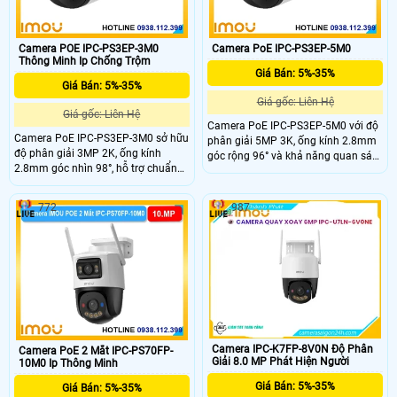
Camera POE IPC-PS3EP-3M0
Camera PoE IPC-PS3EP-5M0
Thông Minh Ip Chống Trộm
Giá Bán: 5%-35%
Giá Bán: 5%-35%
Giá gốc: Liên Hệ
Giá gốc: Liên Hệ
Camera PoE IPC-PS3EP-5M0 với độ
Camera PoE IPC-PS3EP-3M0 sở hữu
phân giải 5MP 3K, ống kính 2.8mm
độ phân giải 3MP 2K, ống kính
góc rộng 96° và khả năng quan sát
2.8mm góc nhìn 98°, hỗ trợ chuẩn
đêm 30m với hồng ngoại + LED giúp
nén H.265 và tầm nhìn ban đêm
theo dõi rõ cả ngày lẫn đêm. IPC-
30m với LED + hồng ngoại. Tích hợp
PS3EP-5M0 cũng tích hợp mic, loa
772
987
mic – loa đàm thoại 2 chiều, hỗ trợ
hỗ trợ đàm thoại 2 chiều, phát hiện
thẻ nhớ 512GB, kết nối PoE và đạt
người – phương tiện và lưu trữ thẻ
chuẩn chống nước IP67.
MicroSD đến 512GB.
Camera IPC-K7FP-8V0N Độ Phân
Camera PoE 2 Mắt IPC-PS70FP-
Giải 8.0 MP Phát Hiện Người
10M0 Ip Thông Minh
Giá Bán: 5%-35%
Giá Bán: 5%-35%