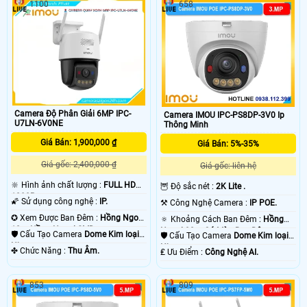
1100
658
Camera Độ Phân Giải 6MP IPC-
Camera IMOU IPC-PS8DP-3V0 Ip
U7LN-6V0NE
Thông Minh
Giá Bán: 1,900,000 ₫
Giá Bán: 5%-35%
Giá gốc: 2,400,000 ₫
Giá gốc: liên hệ
🔆 Hình ảnh chất lượng :
FULL HD
🦉 Độ sắc nét :
2K Lite .
1080P .
🌠 Sử dụng công nghệ :
IP.
⚒ Công Nghệ Camera :
IP POE.
✪ Xem Được Ban Đêm :
Hồng Ngoại
🔅 Khoảng Cách Ban Đêm :
Hồng
10m Hồng Ngoại SMD.
Ngoại 30m Có Màu Ban Ðêm.
🛡 Cấu Tạo Camera
Dome Kim loại +
🛡 Cấu Tạo Camera
Dome Kim loại +
Nhựa.
Nhựa.
️✤ Chức Năng :
Thu Âm.
️₤ Ưu Điểm :
Công Nghệ AI.
853
809